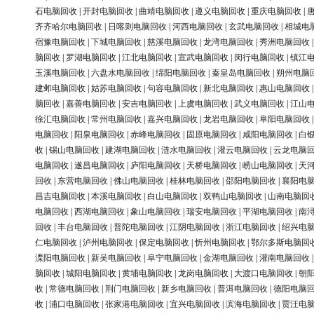
石电脑回收
|
开封电脑回收
|
曲靖电脑回收
|
遵义电脑回收
|
重庆电脑回收
|
齐齐哈尔电脑回收
|
日喀则电脑回收
|
河西电脑回收
|
玄武电脑回收
|
相城电
宿豫电脑回收
|
下城电脑回收
|
慈溪电脑回收
|
龙湾电脑回收
|
秀洲电脑回收
脑回收
|
罗湖电脑回收
|
江北电脑回收
|
宣武电脑回收
|
闵行电脑回收
|
镇江
玉溪电脑回收
|
六盘水电脑回收
|
绵阳电脑回收
|
秦皇岛电脑回收
|
朔州电脑
建邺电脑回收
|
姑苏电脑回收
|
句容电脑回收
|
新北电脑回收
|
惠山电脑回收
脑回收
|
嘉善电脑回收
|
安吉电脑回收
|
上虞电脑回收
|
武义电脑回收
|
江山
徐汇电脑回收
|
常州电脑回收
|
嘉兴电脑回收
|
龙岩电脑回收
|
阜阳电脑回收
电脑回收
|
阳泉电脑回收
|
赤峰电脑回收
|
固原电脑回收
|
咸阳电脑回收
|
白
收
|
锡山电脑回收
|
建湖电脑回收
|
涟水电脑回收
|
灌云电脑回收
|
云龙电脑
电脑回收
|
遂昌电脑回收
|
庐阳电脑回收
|
天桥电脑回收
|
崂山电脑回收
|
天
回收
|
东营电脑回收
|
佛山电脑回收
|
桂林电脑回收
|
邵阳电脑回收
|
襄阳电
昌吉电脑回收
|
本溪电脑回收
|
白山电脑回收
|
双鸭山电脑回收
|
山南电脑回
电脑回收
|
西湖电脑回收
|
象山电脑回收
|
瑞安电脑回收
|
平湖电脑回收
|
南
回收
|
丰台电脑回收
|
普陀电脑回收
|
江阴电脑回收
|
浙江电脑回收
|
绍兴电
仁电脑回收
|
泸州电脑回收
|
保定电脑回收
|
忻州电脑回收
|
鄂尔多斯电脑回
溧阳电脑回收
|
新吴电脑回收
|
阜宁电脑回收
|
金湖电脑回收
|
灌南电脑回收
脑回收
|
城阳电脑回收
|
黄埔电脑回收
|
龙岗电脑回收
|
大渡口电脑回收
|
朝
收
|
常德电脑回收
|
荆门电脑回收
|
新乡电脑回收
|
普洱电脑回收
|
德阳电脑
收
|
浦口电脑回收
|
张家港电脑回收
|
宜兴电脑回收
|
滨海电脑回收
|
贾汪电