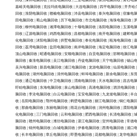
回收
|
深圳电脑回收
|
崇左电脑回收
|
三亚电脑回收
|
株洲电脑回收
|
黄石电
嘉峪关电脑回收
|
克拉玛依电脑回收
|
大连电脑回收
|
四平电脑回收
|
齐齐哈
回收
|
淮阴电脑回收
|
赣榆电脑回收
|
沛县电脑回收
|
泰兴电脑回收
|
宿豫电
田电脑回收
|
蜀山电脑回收
|
历下电脑回收
|
市北电脑回收
|
海珠电脑回收
|
回收
|
柳州电脑回收
|
湘潭电脑回收
|
十堰电脑回收
|
洛阳电脑回收
|
玉溪电
回收
|
辽源电脑回收
|
鸡西电脑回收
|
昌都电脑回收
|
南开电脑回收
|
建邺电
化电脑回收
|
沭阳电脑回收
|
拱墅电脑回收
|
奉化电脑回收
|
瓯海电脑回收
|
回收
|
荔湾电脑回收
|
盐田电脑回收
|
南岸电脑回收
|
海定电脑回收
|
徐汇电
顶山电脑回收
|
昭通电脑回收
|
安顺电脑回收
|
自贡电脑回收
|
邯郸电脑回收
脑回收
|
秦淮电脑回收
|
吴江电脑回收
|
丹徒电脑回收
|
天宁电脑回收
|
锡山
吴兴电脑回收
|
新昌电脑回收
|
浦江电脑回收
|
龙游电脑回收
|
仙居电脑回收
电脑回收
|
湖州电脑回收
|
漳州电脑回收
|
蚌埠电脑回收
|
新余电脑回收
|
东
回收
|
通辽电脑回收
|
中卫电脑回收
|
渭南电脑回收
|
天水电脑回收
|
昌吉电
盱眙电脑回收
|
东海电脑回收
|
泉山电脑回收
|
高港电脑回收
|
泗洪电脑回收
脑回收
|
李沧电脑回收
|
白云电脑回收
|
宝安电脑回收
|
九龙坡电脑回收
|
丰
收
|
岳阳电脑回收
|
鄂州电脑回收
|
鹤壁电脑回收
|
丽江电脑回收
|
铜仁电脑
收
|
那曲电脑回收
|
东丽电脑回收
|
雨花台电脑回收
|
润州电脑回收
|
溧阳电
化电脑回收
|
三门电脑回收
|
云和电脑回收
|
肥西电脑回收
|
长清电脑回收
|
脑回收
|
赣州电脑回收
|
潍坊电脑回收
|
湛江电脑回收
|
贺州电脑回收
|
常德
脑回收
|
锦州电脑回收
|
白城电脑回收
|
伊春电脑回收
|
西青电脑回收
|
浦口
收
|
长丰电脑回收
|
章丘电脑回收
|
即墨电脑回收
|
花都电脑回收
|
龙华电脑