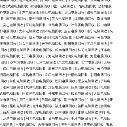
同电脑回收
|
包头电脑回收
|
石嘴山电脑回收
|
海东电脑回收
|
铜川电脑回收
|
回收
|
武进电脑回收
|
滨湖电脑回收
|
通州电脑回收
|
广陵电脑回收
|
盐都电脑
桥电脑回收
|
金东电脑回收
|
衢江电脑回收
|
岱山电脑回收
|
路桥电脑回收
|
青
回收
|
南平电脑回收
|
亳州电脑回收
|
萍乡电脑回收
|
淄博电脑回收
|
珠海电脑
收
|
吴忠电脑回收
|
宝鸡电脑回收
|
金昌电脑回收
|
吐鲁番电脑回收
|
鞍山电脑
都电脑回收
|
大丰电脑回收
|
洪泽电脑回收
|
连云电脑回收
|
睢宁电脑回收
|
兴
回收
|
椒江电脑回收
|
缙云电脑回收
|
瑶海电脑回收
|
槐荫电脑回收
|
黄岛电脑
庄电脑回收
|
汕头电脑回收
|
来宾电脑回收
|
衡阳电脑回收
|
宜昌电脑回收
|
平
脑回收
|
抚顺电脑回收
|
通化电脑回收
|
鹤岗电脑回收
|
林芝电脑回收
|
河东电
泗阳电脑回收
|
江干电脑回收
|
宁海电脑回收
|
洞头电脑回收
|
海盐电脑回收
|
脑回收
|
沙坪坝电脑回收
|
江苏电脑回收
|
崇文电脑回收
|
长宁电脑回收
|
无锡
收
|
保山电脑回收
|
毕节电脑回收
|
攀枝花电脑回收
|
邢台电脑回收
|
长治电脑
栖霞电脑回收
|
常熟电脑回收
|
京口电脑回收
|
钟楼电脑回收
|
射阳电脑回收
|
脑回收
|
常山电脑回收
|
天台电脑回收
|
松阳电脑回收
|
肥东电脑回收
|
历城电
收
|
淮南电脑回收
|
鹰潭电脑回收
|
烟台电脑回收
|
韶关电脑回收
|
梧州电脑回
武威电脑回收
|
阿克苏电脑回收
|
丹东电脑回收
|
松原电脑回收
|
大庆电脑回
堰电脑回收
|
滨江电脑回收
|
乐清电脑回收
|
海宁电脑回收
|
兰溪电脑回收
|
开
脑回收
|
昆山电脑回收
|
金华电脑回收
|
福建电脑回收
|
莆田电脑回收
|
滁州电
收
|
吕梁电脑回收
|
呼伦贝尔电脑回收
|
汉中电脑回收
|
张掖电脑回收
|
喀什电
收
|
龙港电脑回收
|
桐乡电脑回收
|
义乌电脑回收
|
玉环电脑回收
|
庆元电脑回
电脑回收
|
六安电脑回收
|
吉安电脑回收
|
济宁电脑回收
|
肇庆电脑回收
|
玉林