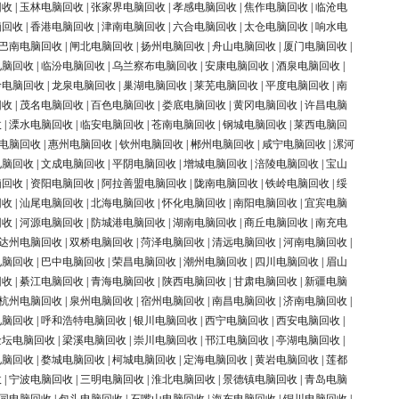
回收
|
玉林电脑回收
|
张家界电脑回收
|
孝感电脑回收
|
焦作电脑回收
|
临沧电
脑回收
|
香港电脑回收
|
津南电脑回收
|
六合电脑回收
|
太仓电脑回收
|
响水电
巴南电脑回收
|
闸北电脑回收
|
扬州电脑回收
|
舟山电脑回收
|
厦门电脑回收
|
电脑回收
|
临汾电脑回收
|
乌兰察布电脑回收
|
安康电脑回收
|
酒泉电脑回收
|
岭电脑回收
|
龙泉电脑回收
|
巢湖电脑回收
|
莱芜电脑回收
|
平度电脑回收
|
南
回收
|
茂名电脑回收
|
百色电脑回收
|
娄底电脑回收
|
黄冈电脑回收
|
许昌电脑
收
|
溧水电脑回收
|
临安电脑回收
|
苍南电脑回收
|
钢城电脑回收
|
莱西电脑回
电脑回收
|
惠州电脑回收
|
钦州电脑回收
|
郴州电脑回收
|
咸宁电脑回收
|
漯河
电脑回收
|
文成电脑回收
|
平阴电脑回收
|
增城电脑回收
|
涪陵电脑回收
|
宝山
脑回收
|
资阳电脑回收
|
阿拉善盟电脑回收
|
陇南电脑回收
|
铁岭电脑回收
|
绥
回收
|
汕尾电脑回收
|
北海电脑回收
|
怀化电脑回收
|
南阳电脑回收
|
宜宾电脑
回收
|
河源电脑回收
|
防城港电脑回收
|
湖南电脑回收
|
商丘电脑回收
|
南充电
达州电脑回收
|
双桥电脑回收
|
菏泽电脑回收
|
清远电脑回收
|
河南电脑回收
|
电脑回收
|
巴中电脑回收
|
荣昌电脑回收
|
潮州电脑回收
|
四川电脑回收
|
眉山
回收
|
綦江电脑回收
|
青海电脑回收
|
陕西电脑回收
|
甘肃电脑回收
|
新疆电脑
杭州电脑回收
|
泉州电脑回收
|
宿州电脑回收
|
南昌电脑回收
|
济南电脑回收
|
电脑回收
|
呼和浩特电脑回收
|
银川电脑回收
|
西宁电脑回收
|
西安电脑回收
|
金坛电脑回收
|
梁溪电脑回收
|
崇川电脑回收
|
邗江电脑回收
|
亭湖电脑回收
|
电脑回收
|
婺城电脑回收
|
柯城电脑回收
|
定海电脑回收
|
黄岩电脑回收
|
莲都
收
|
宁波电脑回收
|
三明电脑回收
|
淮北电脑回收
|
景德镇电脑回收
|
青岛电脑