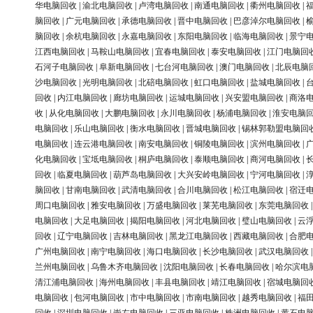
华电脑回收
|
渝北电脑回收
|
卢湾电脑回收
|
南通电脑回收
|
衢州电脑回收
|
脑回收
|
广元电脑回收
|
承德电脑回收
|
晋中电脑回收
|
巴彦淖尔电脑回收
|
脑回收
|
余杭电脑回收
|
永嘉电脑回收
|
东阳电脑回收
|
临海电脑回收
|
景宁
江西电脑回收
|
马鞍山电脑回收
|
宜春电脑回收
|
泰安电脑回收
|
江门电脑回
石河子电脑回收
|
阜新电脑回收
|
七台河电脑回收
|
澳门电脑回收
|
北辰电脑
沙电脑回收
|
光明电脑回收
|
北碚电脑回收
|
虹口电脑回收
|
盐城电脑回收
|
回收
|
内江电脑回收
|
廊坊电脑回收
|
运城电脑回收
|
兴安盟电脑回收
|
商洛
收
|
从化电脑回收
|
大鹏电脑回收
|
永川电脑回收
|
杨浦电脑回收
|
淮安电脑
电脑回收
|
乐山电脑回收
|
衡水电脑回收
|
晋城电脑回收
|
锡林郭勒盟电脑回
电脑回收
|
连云港电脑回收
|
南安电脑回收
|
铜陵电脑回收
|
滨州电脑回收
|
化电脑回收
|
宝坻电脑回收
|
桐庐电脑回收
|
泰顺电脑回收
|
商河电脑回收
|
回收
|
临夏电脑回收
|
葫芦岛电脑回收
|
大兴安岭电脑回收
|
宁河电脑回收
|
脑回收
|
甘南电脑回收
|
武清电脑回收
|
合川电脑回收
|
松江电脑回收
|
宿迁
周口电脑回收
|
雅安电脑回收
|
万盛电脑回收
|
莱芜电脑回收
|
东莞电脑回收
电脑回收
|
大足电脑回收
|
揭阳电脑回收
|
河北电脑回收
|
璧山电脑回收
|
云
回收
|
辽宁电脑回收
|
吉林电脑回收
|
黑龙江电脑回收
|
西藏电脑回收
|
合肥
广州电脑回收
|
南宁电脑回收
|
海口电脑回收
|
长沙电脑回收
|
武汉电脑回收
兰州电脑回收
|
乌鲁木齐电脑回收
|
沈阳电脑回收
|
长春电脑回收
|
哈尔滨电
清江浦电脑回收
|
海州电脑回收
|
丰县电脑回收
|
靖江电脑回收
|
宿城电脑回
电脑回收
|
包河电脑回收
|
市中电脑回收
|
市南电脑回收
|
越秀电脑回收
|
福