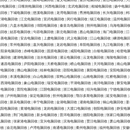
脑回收
|
开封电脑回收
|
曲靖电脑回收
|
遵义电脑回收
|
重庆电脑回收
|
唐山电脑回收
|
大
尔电脑回收
|
日喀则电脑回收
|
河西电脑回收
|
玄武电脑回收
|
相城电脑回收
|
扬中电脑
脑回收
|
下城电脑回收
|
慈溪电脑回收
|
龙湾电脑回收
|
秀洲电脑回收
|
长兴电脑回收
|
柯
罗湖电脑回收
|
江北电脑回收
|
宣武电脑回收
|
闵行电脑回收
|
镇江电脑回收
|
温州电脑
脑回收
|
六盘水电脑回收
|
绵阳电脑回收
|
秦皇岛电脑回收
|
朔州电脑回收
|
乌海电脑回
脑回收
|
姑苏电脑回收
|
句容电脑回收
|
新北电脑回收
|
惠山电脑回收
|
海门电脑回收
|
江
嘉善电脑回收
|
安吉电脑回收
|
上虞电脑回收
|
武义电脑回收
|
江山电脑回收
|
嵊泗电脑
脑回收
|
常州电脑回收
|
嘉兴电脑回收
|
龙岩电脑回收
|
阜阳电脑回收
|
九江电脑回收
|
枣
|
阳泉电脑回收
|
赤峰电脑回收
|
固原电脑回收
|
咸阳电脑回收
|
白银电脑回收
|
哈密电
电脑回收
|
建湖电脑回收
|
涟水电脑回收
|
灌云电脑回收
|
云龙电脑回收
|
海陵电脑回收
|
|
遂昌电脑回收
|
庐阳电脑回收
|
天桥电脑回收
|
崂山电脑回收
|
天河电脑回收
|
南山电
营电脑回收
|
佛山电脑回收
|
桂林电脑回收
|
邵阳电脑回收
|
襄阳电脑回收
|
安阳电脑回
脑回收
|
本溪电脑回收
|
白山电脑回收
|
双鸭山电脑回收
|
山南电脑回收
|
红桥电脑回收
|
|
西湖电脑回收
|
象山电脑回收
|
瑞安电脑回收
|
平湖电脑回收
|
南浔电脑回收
|
磐安电
台电脑回收
|
普陀电脑回收
|
江阴电脑回收
|
浙江电脑回收
|
绍兴电脑回收
|
宁德电脑回
回收
|
泸州电脑回收
|
保定电脑回收
|
忻州电脑回收
|
鄂尔多斯电脑回收
|
延安电脑回收
|
脑回收
|
新吴电脑回收
|
阜宁电脑回收
|
金湖电脑回收
|
灌南电脑回收
|
铜山电脑回收
|
姜
城阳电脑回收
|
黄埔电脑回收
|
龙岗电脑回收
|
大渡口电脑回收
|
朝阳电脑回收
|
静安电
电脑回收
|
荆门电脑回收
|
新乡电脑回收
|
普洱电脑回收
|
德阳电脑回收
|
张家口电脑回
电脑回收
|
张家港电脑回收
|
宜兴电脑回收
|
滨海电脑回收
|
贾汪电脑回收
|
萧山电脑回
回收
|
渝北电脑回收
|
卢湾电脑回收
|
南通电脑回收
|
衢州电脑回收
|
福州电脑回收
|
安徽