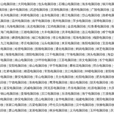
唐山电脑回收
|
大同电脑回收
|
包头电脑回收
|
石嘴山电脑回收
|
海东电脑回收
|
铜川电
脑回收
|
扬中电脑回收
|
武进电脑回收
|
滨湖电脑回收
|
通州电脑回收
|
广陵电脑回收
|
|
长兴电脑回收
|
柯桥电脑回收
|
金东电脑回收
|
衢江电脑回收
|
岱山电脑回收
|
路桥电
电脑回收
|
温州电脑回收
|
南平电脑回收
|
亳州电脑回收
|
萍乡电脑回收
|
淄博电脑回收
|
回收
|
乌海电脑回收
|
吴忠电脑回收
|
宝鸡电脑回收
|
金昌电脑回收
|
吐鲁番电脑回收
|
|
海门电脑回收
|
江都电脑回收
|
大丰电脑回收
|
洪泽电脑回收
|
连云电脑回收
|
睢宁电
电脑回收
|
嵊泗电脑回收
|
椒江电脑回收
|
缙云电脑回收
|
瑶海电脑回收
|
槐荫电脑回收
|
|
九江电脑回收
|
枣庄电脑回收
|
汕头电脑回收
|
来宾电脑回收
|
衡阳电脑回收
|
宜昌电
银电脑回收
|
哈密电脑回收
|
抚顺电脑回收
|
通化电脑回收
|
鹤岗电脑回收
|
林芝电脑回
回收
|
海陵电脑回收
|
泗阳电脑回收
|
江干电脑回收
|
宁海电脑回收
|
洞头电脑回收
|
海盐
河电脑回收
|
南山电脑回收
|
沙坪坝电脑回收
|
江苏电脑回收
|
崇文电脑回收
|
长宁电脑
脑回收
|
安阳电脑回收
|
保山电脑回收
|
毕节电脑回收
|
攀枝花电脑回收
|
邢台电脑回收
|
收
|
红桥电脑回收
|
栖霞电脑回收
|
常熟电脑回收
|
京口电脑回收
|
钟楼电脑回收
|
射阳
浔电脑回收
|
磐安电脑回收
|
常山电脑回收
|
天台电脑回收
|
松阳电脑回收
|
肥东电脑回
脑回收
|
宁德电脑回收
|
淮南电脑回收
|
鹰潭电脑回收
|
烟台电脑回收
|
韶关电脑回收
|
梧
收
|
延安电脑回收
|
武威电脑回收
|
阿克苏电脑回收
|
丹东电脑回收
|
松原电脑回收
|
大
|
铜山电脑回收
|
姜堰电脑回收
|
滨江电脑回收
|
乐清电脑回收
|
海宁电脑回收
|
兰溪电
阳电脑回收
|
静安电脑回收
|
昆山电脑回收
|
金华电脑回收
|
福建电脑回收
|
莆田电脑回
回收
|
张家口电脑回收
|
吕梁电脑回收
|
呼伦贝尔电脑回收
|
汉中电脑回收
|
张掖电脑回
脑回收
|
萧山电脑回收
|
龙港电脑回收
|
桐乡电脑回收
|
义乌电脑回收
|
玉环电脑回收
|
庆