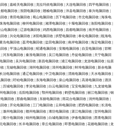
脑回收
|
嘉峪关电脑回收
|
克拉玛依电脑回收
|
大连电脑回收
|
四平电脑回收
|
盐都电脑回收
|
淮阴电脑回收
|
赣榆电脑回收
|
沛县电脑回收
|
泰兴电脑回收
|
脑回收
|
青田电脑回收
|
蜀山电脑回收
|
历下电脑回收
|
市北电脑回收
|
海珠电
珠海电脑回收
|
柳州电脑回收
|
湘潭电脑回收
|
十堰电脑回收
|
洛阳电脑回收
|
鞍山电脑回收
|
辽源电脑回收
|
鸡西电脑回收
|
昌都电脑回收
|
南开电脑回收
|
脑回收
|
兴化电脑回收
|
沭阳电脑回收
|
拱墅电脑回收
|
奉化电脑回收
|
瓯海电
黄岛电脑回收
|
荔湾电脑回收
|
盐田电脑回收
|
南岸电脑回收
|
海定电脑回收
|
脑回收
|
平顶山电脑回收
|
昭通电脑回收
|
安顺电脑回收
|
自贡电脑回收
|
邯郸
收
|
河东电脑回收
|
秦淮电脑回收
|
吴江电脑回收
|
丹徒电脑回收
|
天宁电脑回
电脑回收
|
吴兴电脑回收
|
新昌电脑回收
|
浦江电脑回收
|
龙游电脑回收
|
仙居
回收
|
无锡电脑回收
|
湖州电脑回收
|
漳州电脑回收
|
蚌埠电脑回收
|
新余电脑
长治电脑回收
|
通辽电脑回收
|
中卫电脑回收
|
渭南电脑回收
|
天水电脑回收
|
电脑回收
|
盱眙电脑回收
|
东海电脑回收
|
泉山电脑回收
|
高港电脑回收
|
泗洪
收
|
历城电脑回收
|
李沧电脑回收
|
白云电脑回收
|
宝安电脑回收
|
九龙坡电脑
州电脑回收
|
岳阳电脑回收
|
鄂州电脑回收
|
鹤壁电脑回收
|
丽江电脑回收
|
铜
庆电脑回收
|
那曲电脑回收
|
东丽电脑回收
|
雨花台电脑回收
|
润州电脑回收
|
脑回收
|
开化电脑回收
|
三门电脑回收
|
云和电脑回收
|
肥西电脑回收
|
长清电
收
|
滁州电脑回收
|
赣州电脑回收
|
潍坊电脑回收
|
湛江电脑回收
|
贺州电脑回
收
|
喀什电脑回收
|
锦州电脑回收
|
白城电脑回收
|
伊春电脑回收
|
西青电脑回
元电脑回收
|
长丰电脑回收
|
章丘电脑回收
|
即墨电脑回收
|
花都电脑回收
|
龙