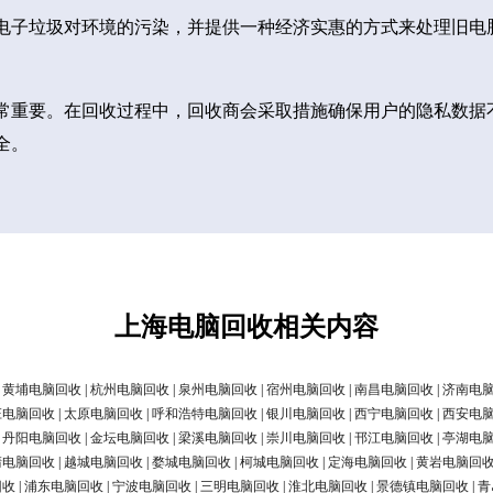
电子垃圾对环境的污染，并提供一种经济实惠的方式来处理旧电
常重要。在回收过程中，回收商会采取措施确保用户的隐私数据
全。
上海电脑回收相关内容
|
黄埔电脑回收
|
杭州电脑回收
|
泉州电脑回收
|
宿州电脑回收
|
南昌电脑回收
|
济南电
庄电脑回收
|
太原电脑回收
|
呼和浩特电脑回收
|
银川电脑回收
|
西宁电脑回收
|
西安电
|
丹阳电脑回收
|
金坛电脑回收
|
梁溪电脑回收
|
崇川电脑回收
|
邗江电脑回收
|
亭湖电
清电脑回收
|
越城电脑回收
|
婺城电脑回收
|
柯城电脑回收
|
定海电脑回收
|
黄岩电脑回
回收
|
浦东电脑回收
|
宁波电脑回收
|
三明电脑回收
|
淮北电脑回收
|
景德镇电脑回收
|
青