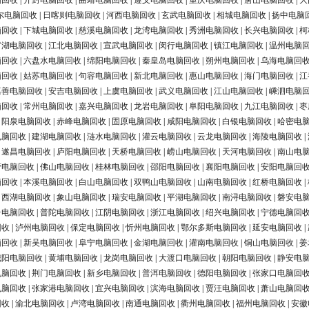
脑回收
|
开封电脑回收
|
曲靖电脑回收
|
遵义电脑回收
|
重庆电脑回收
|
唐山电脑回收
|
大
尔电脑回收
|
日喀则电脑回收
|
河西电脑回收
|
玄武电脑回收
|
相城电脑回收
|
扬中电脑
脑回收
|
下城电脑回收
|
慈溪电脑回收
|
龙湾电脑回收
|
秀洲电脑回收
|
长兴电脑回收
|
柯
罗湖电脑回收
|
江北电脑回收
|
宣武电脑回收
|
闵行电脑回收
|
镇江电脑回收
|
温州电脑
脑回收
|
六盘水电脑回收
|
绵阳电脑回收
|
秦皇岛电脑回收
|
朔州电脑回收
|
乌海电脑回
脑回收
|
姑苏电脑回收
|
句容电脑回收
|
新北电脑回收
|
惠山电脑回收
|
海门电脑回收
|
江
嘉善电脑回收
|
安吉电脑回收
|
上虞电脑回收
|
武义电脑回收
|
江山电脑回收
|
嵊泗电脑
脑回收
|
常州电脑回收
|
嘉兴电脑回收
|
龙岩电脑回收
|
阜阳电脑回收
|
九江电脑回收
|
枣
|
阳泉电脑回收
|
赤峰电脑回收
|
固原电脑回收
|
咸阳电脑回收
|
白银电脑回收
|
哈密电
电脑回收
|
建湖电脑回收
|
涟水电脑回收
|
灌云电脑回收
|
云龙电脑回收
|
海陵电脑回收
|
|
遂昌电脑回收
|
庐阳电脑回收
|
天桥电脑回收
|
崂山电脑回收
|
天河电脑回收
|
南山电
营电脑回收
|
佛山电脑回收
|
桂林电脑回收
|
邵阳电脑回收
|
襄阳电脑回收
|
安阳电脑回
脑回收
|
本溪电脑回收
|
白山电脑回收
|
双鸭山电脑回收
|
山南电脑回收
|
红桥电脑回收
|
|
西湖电脑回收
|
象山电脑回收
|
瑞安电脑回收
|
平湖电脑回收
|
南浔电脑回收
|
磐安电
台电脑回收
|
普陀电脑回收
|
江阴电脑回收
|
浙江电脑回收
|
绍兴电脑回收
|
宁德电脑回
回收
|
泸州电脑回收
|
保定电脑回收
|
忻州电脑回收
|
鄂尔多斯电脑回收
|
延安电脑回收
|
脑回收
|
新吴电脑回收
|
阜宁电脑回收
|
金湖电脑回收
|
灌南电脑回收
|
铜山电脑回收
|
姜
城阳电脑回收
|
黄埔电脑回收
|
龙岗电脑回收
|
大渡口电脑回收
|
朝阳电脑回收
|
静安电
电脑回收
|
荆门电脑回收
|
新乡电脑回收
|
普洱电脑回收
|
德阳电脑回收
|
张家口电脑回
电脑回收
|
张家港电脑回收
|
宜兴电脑回收
|
滨海电脑回收
|
贾汪电脑回收
|
萧山电脑回
回收
|
渝北电脑回收
|
卢湾电脑回收
|
南通电脑回收
|
衢州电脑回收
|
福州电脑回收
|
安徽