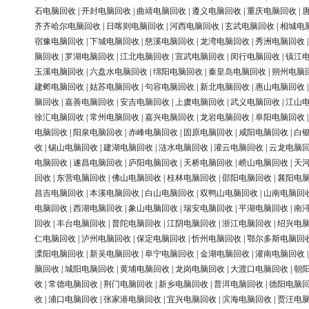
石电脑回收
|
开封电脑回收
|
曲靖电脑回收
|
遵义电脑回收
|
重庆电脑回收
|
齐齐哈尔电脑回收
|
日喀则电脑回收
|
河西电脑回收
|
玄武电脑回收
|
相城电
宿豫电脑回收
|
下城电脑回收
|
慈溪电脑回收
|
龙湾电脑回收
|
秀洲电脑回收
脑回收
|
罗湖电脑回收
|
江北电脑回收
|
宣武电脑回收
|
闵行电脑回收
|
镇江
玉溪电脑回收
|
六盘水电脑回收
|
绵阳电脑回收
|
秦皇岛电脑回收
|
朔州电脑
建邺电脑回收
|
姑苏电脑回收
|
句容电脑回收
|
新北电脑回收
|
惠山电脑回收
脑回收
|
嘉善电脑回收
|
安吉电脑回收
|
上虞电脑回收
|
武义电脑回收
|
江山
徐汇电脑回收
|
常州电脑回收
|
嘉兴电脑回收
|
龙岩电脑回收
|
阜阳电脑回收
电脑回收
|
阳泉电脑回收
|
赤峰电脑回收
|
固原电脑回收
|
咸阳电脑回收
|
白
收
|
锡山电脑回收
|
建湖电脑回收
|
涟水电脑回收
|
灌云电脑回收
|
云龙电脑
电脑回收
|
遂昌电脑回收
|
庐阳电脑回收
|
天桥电脑回收
|
崂山电脑回收
|
天
回收
|
东营电脑回收
|
佛山电脑回收
|
桂林电脑回收
|
邵阳电脑回收
|
襄阳电
昌吉电脑回收
|
本溪电脑回收
|
白山电脑回收
|
双鸭山电脑回收
|
山南电脑回
电脑回收
|
西湖电脑回收
|
象山电脑回收
|
瑞安电脑回收
|
平湖电脑回收
|
南
回收
|
丰台电脑回收
|
普陀电脑回收
|
江阴电脑回收
|
浙江电脑回收
|
绍兴电
仁电脑回收
|
泸州电脑回收
|
保定电脑回收
|
忻州电脑回收
|
鄂尔多斯电脑回
溧阳电脑回收
|
新吴电脑回收
|
阜宁电脑回收
|
金湖电脑回收
|
灌南电脑回收
脑回收
|
城阳电脑回收
|
黄埔电脑回收
|
龙岗电脑回收
|
大渡口电脑回收
|
朝
收
|
常德电脑回收
|
荆门电脑回收
|
新乡电脑回收
|
普洱电脑回收
|
德阳电脑
收
|
浦口电脑回收
|
张家港电脑回收
|
宜兴电脑回收
|
滨海电脑回收
|
贾汪电