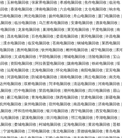
回收
|
玉林电脑回收
|
张家界电脑回收
|
孝感电脑回收
|
焦作电脑回收
|
临沧电
脑回收
|
香港电脑回收
|
津南电脑回收
|
六合电脑回收
|
太仓电脑回收
|
响水电
巴南电脑回收
|
闸北电脑回收
|
扬州电脑回收
|
舟山电脑回收
|
厦门电脑回收
|
电脑回收
|
临汾电脑回收
|
乌兰察布电脑回收
|
安康电脑回收
|
酒泉电脑回收
|
岭电脑回收
|
龙泉电脑回收
|
巢湖电脑回收
|
莱芜电脑回收
|
平度电脑回收
|
南
回收
|
茂名电脑回收
|
百色电脑回收
|
娄底电脑回收
|
黄冈电脑回收
|
许昌电脑
收
|
溧水电脑回收
|
临安电脑回收
|
苍南电脑回收
|
钢城电脑回收
|
莱西电脑回
电脑回收
|
惠州电脑回收
|
钦州电脑回收
|
郴州电脑回收
|
咸宁电脑回收
|
漯河
电脑回收
|
文成电脑回收
|
平阴电脑回收
|
增城电脑回收
|
涪陵电脑回收
|
宝山
脑回收
|
资阳电脑回收
|
阿拉善盟电脑回收
|
陇南电脑回收
|
铁岭电脑回收
|
绥
回收
|
汕尾电脑回收
|
北海电脑回收
|
怀化电脑回收
|
南阳电脑回收
|
宜宾电脑
回收
|
河源电脑回收
|
防城港电脑回收
|
湖南电脑回收
|
商丘电脑回收
|
南充电
达州电脑回收
|
双桥电脑回收
|
菏泽电脑回收
|
清远电脑回收
|
河南电脑回收
|
电脑回收
|
巴中电脑回收
|
荣昌电脑回收
|
潮州电脑回收
|
四川电脑回收
|
眉山
回收
|
綦江电脑回收
|
青海电脑回收
|
陕西电脑回收
|
甘肃电脑回收
|
新疆电脑
杭州电脑回收
|
泉州电脑回收
|
宿州电脑回收
|
南昌电脑回收
|
济南电脑回收
|
电脑回收
|
呼和浩特电脑回收
|
银川电脑回收
|
西宁电脑回收
|
西安电脑回收
|
金坛电脑回收
|
梁溪电脑回收
|
崇川电脑回收
|
邗江电脑回收
|
亭湖电脑回收
|
电脑回收
|
婺城电脑回收
|
柯城电脑回收
|
定海电脑回收
|
黄岩电脑回收
|
莲都
收
|
宁波电脑回收
|
三明电脑回收
|
淮北电脑回收
|
景德镇电脑回收
|
青岛电脑