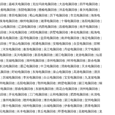
脑回收
|
嘉峪关电脑回收
|
克拉玛依电脑回收
|
大连电脑回收
|
四平电脑回收
|
盐都电脑回收
|
淮阴电脑回收
|
赣榆电脑回收
|
沛县电脑回收
|
泰兴电脑回收
|
脑回收
|
青田电脑回收
|
蜀山电脑回收
|
历下电脑回收
|
市北电脑回收
|
海珠电
珠海电脑回收
|
柳州电脑回收
|
湘潭电脑回收
|
十堰电脑回收
|
洛阳电脑回收
|
鞍山电脑回收
|
辽源电脑回收
|
鸡西电脑回收
|
昌都电脑回收
|
南开电脑回收
|
脑回收
|
兴化电脑回收
|
沭阳电脑回收
|
拱墅电脑回收
|
奉化电脑回收
|
瓯海电
黄岛电脑回收
|
荔湾电脑回收
|
盐田电脑回收
|
南岸电脑回收
|
海定电脑回收
|
脑回收
|
平顶山电脑回收
|
昭通电脑回收
|
安顺电脑回收
|
自贡电脑回收
|
邯郸
收
|
河东电脑回收
|
秦淮电脑回收
|
吴江电脑回收
|
丹徒电脑回收
|
天宁电脑回
电脑回收
|
吴兴电脑回收
|
新昌电脑回收
|
浦江电脑回收
|
龙游电脑回收
|
仙居
回收
|
无锡电脑回收
|
湖州电脑回收
|
漳州电脑回收
|
蚌埠电脑回收
|
新余电脑
长治电脑回收
|
通辽电脑回收
|
中卫电脑回收
|
渭南电脑回收
|
天水电脑回收
|
电脑回收
|
盱眙电脑回收
|
东海电脑回收
|
泉山电脑回收
|
高港电脑回收
|
泗洪
收
|
历城电脑回收
|
李沧电脑回收
|
白云电脑回收
|
宝安电脑回收
|
九龙坡电脑
州电脑回收
|
岳阳电脑回收
|
鄂州电脑回收
|
鹤壁电脑回收
|
丽江电脑回收
|
铜
庆电脑回收
|
那曲电脑回收
|
东丽电脑回收
|
雨花台电脑回收
|
润州电脑回收
|
脑回收
|
开化电脑回收
|
三门电脑回收
|
云和电脑回收
|
肥西电脑回收
|
长清电
收
|
滁州电脑回收
|
赣州电脑回收
|
潍坊电脑回收
|
湛江电脑回收
|
贺州电脑回
收
|
喀什电脑回收
|
锦州电脑回收
|
白城电脑回收
|
伊春电脑回收
|
西青电脑回
元电脑回收
|
长丰电脑回收
|
章丘电脑回收
|
即墨电脑回收
|
花都电脑回收
|
龙