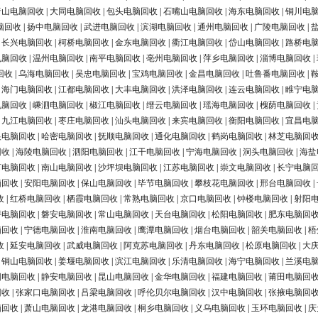
唐山电脑回收
|
大同电脑回收
|
包头电脑回收
|
石嘴山电脑回收
|
海东电脑回收
|
铜川电
脑回收
|
扬中电脑回收
|
武进电脑回收
|
滨湖电脑回收
|
通州电脑回收
|
广陵电脑回收
|
|
长兴电脑回收
|
柯桥电脑回收
|
金东电脑回收
|
衢江电脑回收
|
岱山电脑回收
|
路桥电
电脑回收
|
温州电脑回收
|
南平电脑回收
|
亳州电脑回收
|
萍乡电脑回收
|
淄博电脑回收
|
回收
|
乌海电脑回收
|
吴忠电脑回收
|
宝鸡电脑回收
|
金昌电脑回收
|
吐鲁番电脑回收
|
|
海门电脑回收
|
江都电脑回收
|
大丰电脑回收
|
洪泽电脑回收
|
连云电脑回收
|
睢宁电
电脑回收
|
嵊泗电脑回收
|
椒江电脑回收
|
缙云电脑回收
|
瑶海电脑回收
|
槐荫电脑回收
|
|
九江电脑回收
|
枣庄电脑回收
|
汕头电脑回收
|
来宾电脑回收
|
衡阳电脑回收
|
宜昌电
银电脑回收
|
哈密电脑回收
|
抚顺电脑回收
|
通化电脑回收
|
鹤岗电脑回收
|
林芝电脑回
回收
|
海陵电脑回收
|
泗阳电脑回收
|
江干电脑回收
|
宁海电脑回收
|
洞头电脑回收
|
海盐
河电脑回收
|
南山电脑回收
|
沙坪坝电脑回收
|
江苏电脑回收
|
崇文电脑回收
|
长宁电脑
脑回收
|
安阳电脑回收
|
保山电脑回收
|
毕节电脑回收
|
攀枝花电脑回收
|
邢台电脑回收
|
收
|
红桥电脑回收
|
栖霞电脑回收
|
常熟电脑回收
|
京口电脑回收
|
钟楼电脑回收
|
射阳
浔电脑回收
|
磐安电脑回收
|
常山电脑回收
|
天台电脑回收
|
松阳电脑回收
|
肥东电脑回
脑回收
|
宁德电脑回收
|
淮南电脑回收
|
鹰潭电脑回收
|
烟台电脑回收
|
韶关电脑回收
|
梧
收
|
延安电脑回收
|
武威电脑回收
|
阿克苏电脑回收
|
丹东电脑回收
|
松原电脑回收
|
大
|
铜山电脑回收
|
姜堰电脑回收
|
滨江电脑回收
|
乐清电脑回收
|
海宁电脑回收
|
兰溪电
阳电脑回收
|
静安电脑回收
|
昆山电脑回收
|
金华电脑回收
|
福建电脑回收
|
莆田电脑回
回收
|
张家口电脑回收
|
吕梁电脑回收
|
呼伦贝尔电脑回收
|
汉中电脑回收
|
张掖电脑回
脑回收
|
萧山电脑回收
|
龙港电脑回收
|
桐乡电脑回收
|
义乌电脑回收
|
玉环电脑回收
|
庆