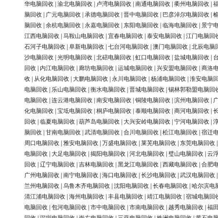
华电脑回收
|
渝北电脑回收
|
卢湾电脑回收
|
南通电脑回收
|
衢州电脑回收
|
脑回收
|
广元电脑回收
|
承德电脑回收
|
晋中电脑回收
|
巴彦淖尔电脑回收
|
脑回收
|
余杭电脑回收
|
永嘉电脑回收
|
东阳电脑回收
|
临海电脑回收
|
景宁
江西电脑回收
|
马鞍山电脑回收
|
宜春电脑回收
|
泰安电脑回收
|
江门电脑回
石河子电脑回收
|
阜新电脑回收
|
七台河电脑回收
|
澳门电脑回收
|
北辰电脑
沙电脑回收
|
光明电脑回收
|
北碚电脑回收
|
虹口电脑回收
|
盐城电脑回收
|
回收
|
内江电脑回收
|
廊坊电脑回收
|
运城电脑回收
|
兴安盟电脑回收
|
商洛
收
|
从化电脑回收
|
大鹏电脑回收
|
永川电脑回收
|
杨浦电脑回收
|
淮安电脑
电脑回收
|
乐山电脑回收
|
衡水电脑回收
|
晋城电脑回收
|
锡林郭勒盟电脑回
电脑回收
|
连云港电脑回收
|
南安电脑回收
|
铜陵电脑回收
|
滨州电脑回收
|
化电脑回收
|
宝坻电脑回收
|
桐庐电脑回收
|
泰顺电脑回收
|
商河电脑回收
|
回收
|
临夏电脑回收
|
葫芦岛电脑回收
|
大兴安岭电脑回收
|
宁河电脑回收
|
脑回收
|
甘南电脑回收
|
武清电脑回收
|
合川电脑回收
|
松江电脑回收
|
宿迁
周口电脑回收
|
雅安电脑回收
|
万盛电脑回收
|
莱芜电脑回收
|
东莞电脑回收
电脑回收
|
大足电脑回收
|
揭阳电脑回收
|
河北电脑回收
|
璧山电脑回收
|
云
回收
|
辽宁电脑回收
|
吉林电脑回收
|
黑龙江电脑回收
|
西藏电脑回收
|
合肥
广州电脑回收
|
南宁电脑回收
|
海口电脑回收
|
长沙电脑回收
|
武汉电脑回收
兰州电脑回收
|
乌鲁木齐电脑回收
|
沈阳电脑回收
|
长春电脑回收
|
哈尔滨电
清江浦电脑回收
|
海州电脑回收
|
丰县电脑回收
|
靖江电脑回收
|
宿城电脑回
电脑回收
|
包河电脑回收
|
市中电脑回收
|
市南电脑回收
|
越秀电脑回收
|
福