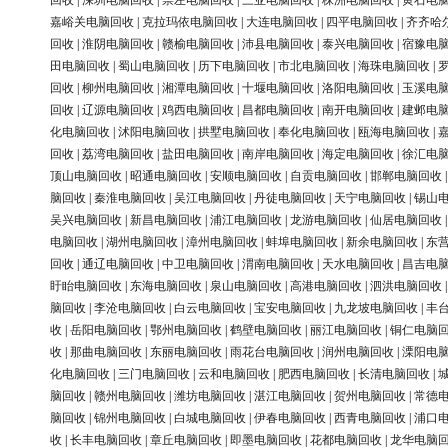
回收
|
深圳电脑回收
|
崇左电脑回收
|
三亚电脑回收
|
株洲电脑回收
|
黄石电
嘉峪关电脑回收
|
克拉玛依电脑回收
|
大连电脑回收
|
四平电脑回收
|
齐齐哈
回收
|
淮阴电脑回收
|
赣榆电脑回收
|
沛县电脑回收
|
泰兴电脑回收
|
宿豫电
田电脑回收
|
蜀山电脑回收
|
历下电脑回收
|
市北电脑回收
|
海珠电脑回收
|
回收
|
柳州电脑回收
|
湘潭电脑回收
|
十堰电脑回收
|
洛阳电脑回收
|
玉溪电
回收
|
辽源电脑回收
|
鸡西电脑回收
|
昌都电脑回收
|
南开电脑回收
|
建邺电
化电脑回收
|
沭阳电脑回收
|
拱墅电脑回收
|
奉化电脑回收
|
瓯海电脑回收
|
回收
|
荔湾电脑回收
|
盐田电脑回收
|
南岸电脑回收
|
海定电脑回收
|
徐汇电
顶山电脑回收
|
昭通电脑回收
|
安顺电脑回收
|
自贡电脑回收
|
邯郸电脑回收
脑回收
|
秦淮电脑回收
|
吴江电脑回收
|
丹徒电脑回收
|
天宁电脑回收
|
锡山
吴兴电脑回收
|
新昌电脑回收
|
浦江电脑回收
|
龙游电脑回收
|
仙居电脑回收
电脑回收
|
湖州电脑回收
|
漳州电脑回收
|
蚌埠电脑回收
|
新余电脑回收
|
东
回收
|
通辽电脑回收
|
中卫电脑回收
|
渭南电脑回收
|
天水电脑回收
|
昌吉电
盱眙电脑回收
|
东海电脑回收
|
泉山电脑回收
|
高港电脑回收
|
泗洪电脑回收
脑回收
|
李沧电脑回收
|
白云电脑回收
|
宝安电脑回收
|
九龙坡电脑回收
|
丰
收
|
岳阳电脑回收
|
鄂州电脑回收
|
鹤壁电脑回收
|
丽江电脑回收
|
铜仁电脑
收
|
那曲电脑回收
|
东丽电脑回收
|
雨花台电脑回收
|
润州电脑回收
|
溧阳电
化电脑回收
|
三门电脑回收
|
云和电脑回收
|
肥西电脑回收
|
长清电脑回收
|
脑回收
|
赣州电脑回收
|
潍坊电脑回收
|
湛江电脑回收
|
贺州电脑回收
|
常德
脑回收
|
锦州电脑回收
|
白城电脑回收
|
伊春电脑回收
|
西青电脑回收
|
浦口
收
|
长丰电脑回收
|
章丘电脑回收
|
即墨电脑回收
|
花都电脑回收
|
龙华电脑