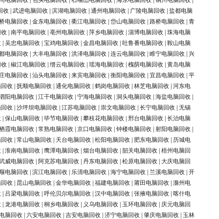
同电脑回收
|
包头电脑回收
|
石嘴山电脑回收
|
海东电脑回收
|
铜川电脑回收
|
回收
|
武进电脑回收
|
滨湖电脑回收
|
通州电脑回收
|
广陵电脑回收
|
盐都电脑
桥电脑回收
|
金东电脑回收
|
衢江电脑回收
|
岱山电脑回收
|
路桥电脑回收
|
青
回收
|
南平电脑回收
|
亳州电脑回收
|
萍乡电脑回收
|
淄博电脑回收
|
珠海电脑
收
|
吴忠电脑回收
|
宝鸡电脑回收
|
金昌电脑回收
|
吐鲁番电脑回收
|
鞍山电脑
都电脑回收
|
大丰电脑回收
|
洪泽电脑回收
|
连云电脑回收
|
睢宁电脑回收
|
兴
回收
|
椒江电脑回收
|
缙云电脑回收
|
瑶海电脑回收
|
槐荫电脑回收
|
黄岛电脑
庄电脑回收
|
汕头电脑回收
|
来宾电脑回收
|
衡阳电脑回收
|
宜昌电脑回收
|
平
脑回收
|
抚顺电脑回收
|
通化电脑回收
|
鹤岗电脑回收
|
林芝电脑回收
|
河东电
泗阳电脑回收
|
江干电脑回收
|
宁海电脑回收
|
洞头电脑回收
|
海盐电脑回收
|
脑回收
|
沙坪坝电脑回收
|
江苏电脑回收
|
崇文电脑回收
|
长宁电脑回收
|
无锡
收
|
保山电脑回收
|
毕节电脑回收
|
攀枝花电脑回收
|
邢台电脑回收
|
长治电脑
栖霞电脑回收
|
常熟电脑回收
|
京口电脑回收
|
钟楼电脑回收
|
射阳电脑回收
|
脑回收
|
常山电脑回收
|
天台电脑回收
|
松阳电脑回收
|
肥东电脑回收
|
历城电
收
|
淮南电脑回收
|
鹰潭电脑回收
|
烟台电脑回收
|
韶关电脑回收
|
梧州电脑回
武威电脑回收
|
阿克苏电脑回收
|
丹东电脑回收
|
松原电脑回收
|
大庆电脑回
堰电脑回收
|
滨江电脑回收
|
乐清电脑回收
|
海宁电脑回收
|
兰溪电脑回收
|
开
脑回收
|
昆山电脑回收
|
金华电脑回收
|
福建电脑回收
|
莆田电脑回收
|
滁州电
收
|
吕梁电脑回收
|
呼伦贝尔电脑回收
|
汉中电脑回收
|
张掖电脑回收
|
喀什电
收
|
龙港电脑回收
|
桐乡电脑回收
|
义乌电脑回收
|
玉环电脑回收
|
庆元电脑回
电脑回收
|
六安电脑回收
|
吉安电脑回收
|
济宁电脑回收
|
肇庆电脑回收
|
玉林