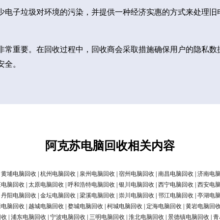
少电子垃圾对环境的污染，并提供一种经济实惠的方式来处理旧
非常重要。在回收过程中，回收商会采取措施确保用户的隐私数
安全。
阿克苏电脑回收相关内容
|
黄埔电脑回收
|
杭州电脑回收
|
泉州电脑回收
|
宿州电脑回收
|
南昌电脑回收
|
济南电
庄电脑回收
|
太原电脑回收
|
呼和浩特电脑回收
|
银川电脑回收
|
西宁电脑回收
|
西安电
|
丹阳电脑回收
|
金坛电脑回收
|
梁溪电脑回收
|
崇川电脑回收
|
邗江电脑回收
|
亭湖电
清电脑回收
|
越城电脑回收
|
婺城电脑回收
|
柯城电脑回收
|
定海电脑回收
|
黄岩电脑回
回收
|
浦东电脑回收
|
宁波电脑回收
|
三明电脑回收
|
淮北电脑回收
|
景德镇电脑回收
|
青