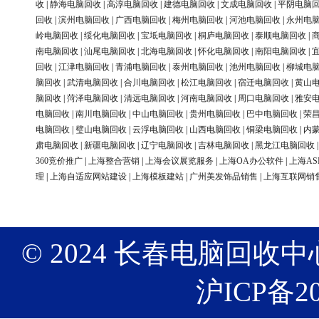
收
|
静海电脑回收
|
高淳电脑回收
|
建德电脑回收
|
文成电脑回收
|
平阴电脑
回收
|
滨州电脑回收
|
广西电脑回收
|
梅州电脑回收
|
河池电脑回收
|
永州电
岭电脑回收
|
绥化电脑回收
|
宝坻电脑回收
|
桐庐电脑回收
|
泰顺电脑回收
|
南电脑回收
|
汕尾电脑回收
|
北海电脑回收
|
怀化电脑回收
|
南阳电脑回收
|
回收
|
江津电脑回收
|
青浦电脑回收
|
泰州电脑回收
|
池州电脑回收
|
柳城电
脑回收
|
武清电脑回收
|
合川电脑回收
|
松江电脑回收
|
宿迁电脑回收
|
黄山
脑回收
|
菏泽电脑回收
|
清远电脑回收
|
河南电脑回收
|
周口电脑回收
|
雅安
电脑回收
|
南川电脑回收
|
中山电脑回收
|
贵州电脑回收
|
巴中电脑回收
|
荣
电脑回收
|
璧山电脑回收
|
云浮电脑回收
|
山西电脑回收
|
铜梁电脑回收
|
内
肃电脑回收
|
新疆电脑回收
|
辽宁电脑回收
|
吉林电脑回收
|
黑龙江电脑回收
360竞价推广
|
上海整合营销
|
上海会议展览服务
|
上海OA办公软件
|
上海AS
理
|
上海自适应网站建设
|
上海模板建站
|
广州美发饰品销售
|
上海互联网销
© 2024 长春电脑回收中心 版权
沪ICP备20