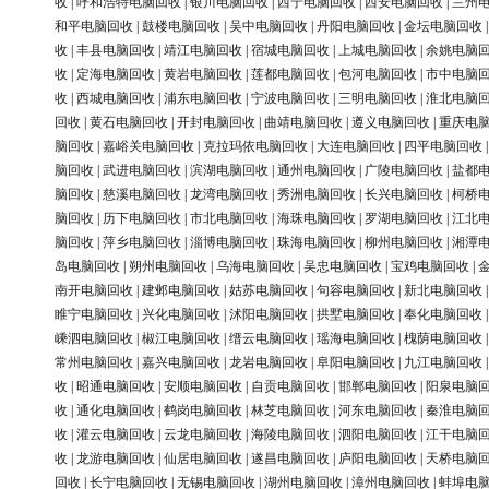
收
|
呼和浩特电脑回收
|
银川电脑回收
|
西宁电脑回收
|
西安电脑回收
|
兰州
和平电脑回收
|
鼓楼电脑回收
|
吴中电脑回收
|
丹阳电脑回收
|
金坛电脑回收
收
|
丰县电脑回收
|
靖江电脑回收
|
宿城电脑回收
|
上城电脑回收
|
余姚电脑
收
|
定海电脑回收
|
黄岩电脑回收
|
莲都电脑回收
|
包河电脑回收
|
市中电脑
收
|
西城电脑回收
|
浦东电脑回收
|
宁波电脑回收
|
三明电脑回收
|
淮北电脑
回收
|
黄石电脑回收
|
开封电脑回收
|
曲靖电脑回收
|
遵义电脑回收
|
重庆电
脑回收
|
嘉峪关电脑回收
|
克拉玛依电脑回收
|
大连电脑回收
|
四平电脑回收
脑回收
|
武进电脑回收
|
滨湖电脑回收
|
通州电脑回收
|
广陵电脑回收
|
盐都
脑回收
|
慈溪电脑回收
|
龙湾电脑回收
|
秀洲电脑回收
|
长兴电脑回收
|
柯桥
脑回收
|
历下电脑回收
|
市北电脑回收
|
海珠电脑回收
|
罗湖电脑回收
|
江北
脑回收
|
萍乡电脑回收
|
淄博电脑回收
|
珠海电脑回收
|
柳州电脑回收
|
湘潭
岛电脑回收
|
朔州电脑回收
|
乌海电脑回收
|
吴忠电脑回收
|
宝鸡电脑回收
|
南开电脑回收
|
建邺电脑回收
|
姑苏电脑回收
|
句容电脑回收
|
新北电脑回收
睢宁电脑回收
|
兴化电脑回收
|
沭阳电脑回收
|
拱墅电脑回收
|
奉化电脑回收
嵊泗电脑回收
|
椒江电脑回收
|
缙云电脑回收
|
瑶海电脑回收
|
槐荫电脑回收
常州电脑回收
|
嘉兴电脑回收
|
龙岩电脑回收
|
阜阳电脑回收
|
九江电脑回收
收
|
昭通电脑回收
|
安顺电脑回收
|
自贡电脑回收
|
邯郸电脑回收
|
阳泉电脑
收
|
通化电脑回收
|
鹤岗电脑回收
|
林芝电脑回收
|
河东电脑回收
|
秦淮电脑
收
|
灌云电脑回收
|
云龙电脑回收
|
海陵电脑回收
|
泗阳电脑回收
|
江干电脑
收
|
龙游电脑回收
|
仙居电脑回收
|
遂昌电脑回收
|
庐阳电脑回收
|
天桥电脑
回收
|
长宁电脑回收
|
无锡电脑回收
|
湖州电脑回收
|
漳州电脑回收
|
蚌埠电