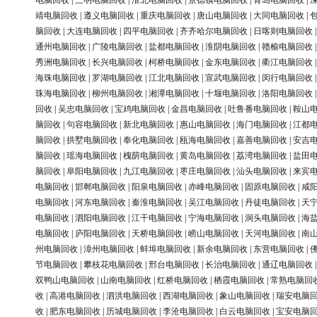
电脑回收
|
三明电脑回收
|
淮北电脑回收
|
景德镇电脑回收
|
青岛电脑回收
|
靖电脑回收
|
遵义电脑回收
|
重庆电脑回收
|
唐山电脑回收
|
大同电脑回收
|
脑回收
|
大连电脑回收
|
四平电脑回收
|
齐齐哈尔电脑回收
|
日喀则电脑回收
通州电脑回收
|
广陵电脑回收
|
盐都电脑回收
|
淮阴电脑回收
|
赣榆电脑回收
秀洲电脑回收
|
长兴电脑回收
|
柯桥电脑回收
|
金东电脑回收
|
衢江电脑回收
海珠电脑回收
|
罗湖电脑回收
|
江北电脑回收
|
宣武电脑回收
|
闵行电脑回收
珠海电脑回收
|
柳州电脑回收
|
湘潭电脑回收
|
十堰电脑回收
|
洛阳电脑回收
回收
|
吴忠电脑回收
|
宝鸡电脑回收
|
金昌电脑回收
|
吐鲁番电脑回收
|
鞍山
脑回收
|
句容电脑回收
|
新北电脑回收
|
惠山电脑回收
|
海门电脑回收
|
江都
脑回收
|
拱墅电脑回收
|
奉化电脑回收
|
瓯海电脑回收
|
嘉善电脑回收
|
安吉
脑回收
|
瑶海电脑回收
|
槐荫电脑回收
|
黄岛电脑回收
|
荔湾电脑回收
|
盐田
脑回收
|
阜阳电脑回收
|
九江电脑回收
|
枣庄电脑回收
|
汕头电脑回收
|
来宾
电脑回收
|
邯郸电脑回收
|
阳泉电脑回收
|
赤峰电脑回收
|
固原电脑回收
|
咸
电脑回收
|
河东电脑回收
|
秦淮电脑回收
|
吴江电脑回收
|
丹徒电脑回收
|
天
电脑回收
|
泗阳电脑回收
|
江干电脑回收
|
宁海电脑回收
|
洞头电脑回收
|
海
电脑回收
|
庐阳电脑回收
|
天桥电脑回收
|
崂山电脑回收
|
天河电脑回收
|
南
州电脑回收
|
漳州电脑回收
|
蚌埠电脑回收
|
新余电脑回收
|
东营电脑回收
|
节电脑回收
|
攀枝花电脑回收
|
邢台电脑回收
|
长治电脑回收
|
通辽电脑回收
双鸭山电脑回收
|
山南电脑回收
|
红桥电脑回收
|
栖霞电脑回收
|
常熟电脑回
收
|
高港电脑回收
|
泗洪电脑回收
|
西湖电脑回收
|
象山电脑回收
|
瑞安电脑
收
|
肥东电脑回收
|
历城电脑回收
|
李沧电脑回收
|
白云电脑回收
|
宝安电脑