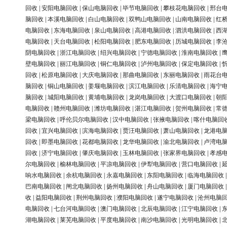
回收
|
安阳电脑回收
|
保山电脑回收
|
毕节电脑回收
|
攀枝花电脑回收
|
邢台
脑回收
|
本溪电脑回收
|
白山电脑回收
|
双鸭山电脑回收
|
山南电脑回收
|
红
电脑回收
|
东海电脑回收
|
泉山电脑回收
|
高港电脑回收
|
泗洪电脑回收
|
西
电脑回收
|
天台电脑回收
|
松阳电脑回收
|
肥东电脑回收
|
历城电脑回收
|
李
阴电脑回收
|
浙江电脑回收
|
绍兴电脑回收
|
宁德电脑回收
|
淮南电脑回收
|
壁电脑回收
|
丽江电脑回收
|
铜仁电脑回收
|
泸州电脑回收
|
保定电脑回收
|
回收
|
松原电脑回收
|
大庆电脑回收
|
那曲电脑回收
|
东丽电脑回收
|
雨花台
脑回收
|
铜山电脑回收
|
姜堰电脑回收
|
滨江电脑回收
|
乐清电脑回收
|
海宁
脑回收
|
城阳电脑回收
|
黄埔电脑回收
|
龙岗电脑回收
|
大渡口电脑回收
|
朝
电脑回收
|
赣州电脑回收
|
潍坊电脑回收
|
湛江电脑回收
|
贺州电脑回收
|
常
梁电脑回收
|
呼伦贝尔电脑回收
|
汉中电脑回收
|
张掖电脑回收
|
喀什电脑回
回收
|
宜兴电脑回收
|
滨海电脑回收
|
贾汪电脑回收
|
萧山电脑回收
|
龙港电
回收
|
即墨电脑回收
|
花都电脑回收
|
龙华电脑回收
|
渝北电脑回收
|
卢湾电
回收
|
济宁电脑回收
|
肇庆电脑回收
|
玉林电脑回收
|
张家界电脑回收
|
孝感
尔电脑回收
|
榆林电脑回收
|
平凉电脑回收
|
伊犁电脑回收
|
营口电脑回收
|
响水电脑回收
|
余杭电脑回收
|
永嘉电脑回收
|
东阳电脑回收
|
临海电脑回收
巴南电脑回收
|
闸北电脑回收
|
扬州电脑回收
|
舟山电脑回收
|
厦门电脑回收
收
|
益阳电脑回收
|
荆州电脑回收
|
濮阳电脑回收
|
遂宁电脑回收
|
沧州电脑
电脑回收
|
七台河电脑回收
|
澳门电脑回收
|
北辰电脑回收
|
江宁电脑回收
|
湖电脑回收
|
莱芜电脑回收
|
平度电脑回收
|
南沙电脑回收
|
光明电脑回收
|