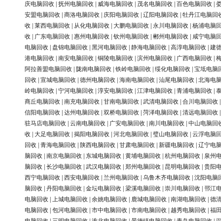
庆电脑回收
|
抚州电脑回收
|
威海电脑回收
|
茂名电脑回收
|
百色电脑回收
|
安盟电脑回收
|
商洛电脑回收
|
庆阳电脑回收
|
辽阳电脑回收
|
牡丹江电脑回
收
|
莱西电脑回收
|
从化电脑回收
|
大鹏电脑回收
|
永川电脑回收
|
杨浦电脑
收
|
广东电脑回收
|
惠州电脑回收
|
钦州电脑回收
|
郴州电脑回收
|
咸宁电脑
电脑回收
|
盘锦电脑回收
|
黑河电脑回收
|
静海电脑回收
|
高淳电脑回收
|
建
港电脑回收
|
南安电脑回收
|
铜陵电脑回收
|
滨州电脑回收
|
广西电脑回收
|
阿拉善盟电脑回收
|
陇南电脑回收
|
铁岭电脑回收
|
绥化电脑回收
|
宝坻电脑
回收
|
宣城电脑回收
|
德州电脑回收
|
海南电脑回收
|
汕尾电脑回收
|
北海电
岭电脑回收
|
宁河电脑回收
|
淳安电脑回收
|
江津电脑回收
|
青浦电脑回收
|
商丘电脑回收
|
南充电脑回收
|
甘南电脑回收
|
武清电脑回收
|
合川电脑回收
信阳电脑回收
|
达州电脑回收
|
双桥电脑回收
|
菏泽电脑回收
|
清远电脑回收
驻马店电脑回收
|
云南电脑回收
|
广安电脑回收
|
南川电脑回收
|
中山电脑回
收
|
大足电脑回收
|
揭阳电脑回收
|
河北电脑回收
|
璧山电脑回收
|
云浮电脑
回收
|
青海电脑回收
|
陕西电脑回收
|
甘肃电脑回收
|
新疆电脑回收
|
辽宁电
脑回收
|
南京电脑回收
|
东城电脑回收
|
黄埔电脑回收
|
杭州电脑回收
|
泉州
脑回收
|
长沙电脑回收
|
武汉电脑回收
|
郑州电脑回收
|
昆明电脑回收
|
贵阳
西宁电脑回收
|
西安电脑回收
|
兰州电脑回收
|
乌鲁木齐电脑回收
|
沈阳电脑
脑回收
|
丹阳电脑回收
|
金坛电脑回收
|
梁溪电脑回收
|
崇川电脑回收
|
邗江
电脑回收
|
上城电脑回收
|
余姚电脑回收
|
鹿城电脑回收
|
南湖电脑回收
|
德
电脑回收
|
包河电脑回收
|
市中电脑回收
|
市南电脑回收
|
越秀电脑回收
|
福