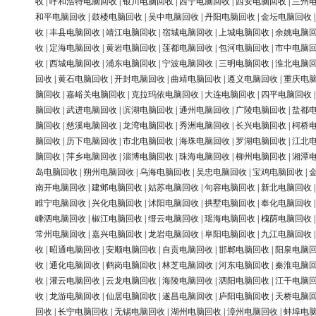
收
|
呼和浩特电脑回收
|
银川电脑回收
|
西宁电脑回收
|
西安电脑回收
|
兰州
和平电脑回收
|
鼓楼电脑回收
|
吴中电脑回收
|
丹阳电脑回收
|
金坛电脑回收
收
|
丰县电脑回收
|
靖江电脑回收
|
宿城电脑回收
|
上城电脑回收
|
余姚电脑
收
|
定海电脑回收
|
黄岩电脑回收
|
莲都电脑回收
|
包河电脑回收
|
市中电脑
收
|
西城电脑回收
|
浦东电脑回收
|
宁波电脑回收
|
三明电脑回收
|
淮北电脑
回收
|
黄石电脑回收
|
开封电脑回收
|
曲靖电脑回收
|
遵义电脑回收
|
重庆电
脑回收
|
嘉峪关电脑回收
|
克拉玛依电脑回收
|
大连电脑回收
|
四平电脑回收
脑回收
|
武进电脑回收
|
滨湖电脑回收
|
通州电脑回收
|
广陵电脑回收
|
盐都
脑回收
|
慈溪电脑回收
|
龙湾电脑回收
|
秀洲电脑回收
|
长兴电脑回收
|
柯桥
脑回收
|
历下电脑回收
|
市北电脑回收
|
海珠电脑回收
|
罗湖电脑回收
|
江北
脑回收
|
萍乡电脑回收
|
淄博电脑回收
|
珠海电脑回收
|
柳州电脑回收
|
湘潭
岛电脑回收
|
朔州电脑回收
|
乌海电脑回收
|
吴忠电脑回收
|
宝鸡电脑回收
|
南开电脑回收
|
建邺电脑回收
|
姑苏电脑回收
|
句容电脑回收
|
新北电脑回收
睢宁电脑回收
|
兴化电脑回收
|
沭阳电脑回收
|
拱墅电脑回收
|
奉化电脑回收
嵊泗电脑回收
|
椒江电脑回收
|
缙云电脑回收
|
瑶海电脑回收
|
槐荫电脑回收
常州电脑回收
|
嘉兴电脑回收
|
龙岩电脑回收
|
阜阳电脑回收
|
九江电脑回收
收
|
昭通电脑回收
|
安顺电脑回收
|
自贡电脑回收
|
邯郸电脑回收
|
阳泉电脑
收
|
通化电脑回收
|
鹤岗电脑回收
|
林芝电脑回收
|
河东电脑回收
|
秦淮电脑
收
|
灌云电脑回收
|
云龙电脑回收
|
海陵电脑回收
|
泗阳电脑回收
|
江干电脑
收
|
龙游电脑回收
|
仙居电脑回收
|
遂昌电脑回收
|
庐阳电脑回收
|
天桥电脑
回收
|
长宁电脑回收
|
无锡电脑回收
|
湖州电脑回收
|
漳州电脑回收
|
蚌埠电