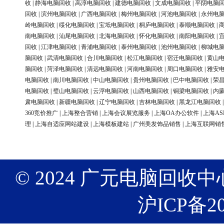
收
|
静海电脑回收
|
高淳电脑回收
|
建德电脑回收
|
文成电脑回收
|
平阴电脑
回收
|
滨州电脑回收
|
广西电脑回收
|
梅州电脑回收
|
河池电脑回收
|
永州电
岭电脑回收
|
绥化电脑回收
|
宝坻电脑回收
|
桐庐电脑回收
|
泰顺电脑回收
|
南电脑回收
|
汕尾电脑回收
|
北海电脑回收
|
怀化电脑回收
|
南阳电脑回收
|
回收
|
江津电脑回收
|
青浦电脑回收
|
泰州电脑回收
|
池州电脑回收
|
柳城电
脑回收
|
武清电脑回收
|
合川电脑回收
|
松江电脑回收
|
宿迁电脑回收
|
黄山
脑回收
|
菏泽电脑回收
|
清远电脑回收
|
河南电脑回收
|
周口电脑回收
|
雅安
电脑回收
|
南川电脑回收
|
中山电脑回收
|
贵州电脑回收
|
巴中电脑回收
|
荣
电脑回收
|
璧山电脑回收
|
云浮电脑回收
|
山西电脑回收
|
铜梁电脑回收
|
内
肃电脑回收
|
新疆电脑回收
|
辽宁电脑回收
|
吉林电脑回收
|
黑龙江电脑回收
360竞价推广
|
上海整合营销
|
上海会议展览服务
|
上海OA办公软件
|
上海AS
理
|
上海自适应网站建设
|
上海模板建站
|
广州美发饰品销售
|
上海互联网销
© 2024 广元电脑回收中心 版权
沪ICP备20