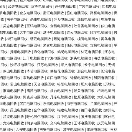
同电脑回收
|
包头电脑回收
|
石嘴山电脑回收
|
海东电脑回收
|
铜川电脑回收
|
回收
|
武进电脑回收
|
滨湖电脑回收
|
通州电脑回收
|
广陵电脑回收
|
盐都电脑
桥电脑回收
|
金东电脑回收
|
衢江电脑回收
|
岱山电脑回收
|
路桥电脑回收
|
青
回收
|
南平电脑回收
|
亳州电脑回收
|
萍乡电脑回收
|
淄博电脑回收
|
珠海电脑
收
|
吴忠电脑回收
|
宝鸡电脑回收
|
金昌电脑回收
|
吐鲁番电脑回收
|
鞍山电脑
都电脑回收
|
大丰电脑回收
|
洪泽电脑回收
|
连云电脑回收
|
睢宁电脑回收
|
兴
回收
|
椒江电脑回收
|
缙云电脑回收
|
瑶海电脑回收
|
槐荫电脑回收
|
黄岛电脑
庄电脑回收
|
汕头电脑回收
|
来宾电脑回收
|
衡阳电脑回收
|
宜昌电脑回收
|
平
脑回收
|
抚顺电脑回收
|
通化电脑回收
|
鹤岗电脑回收
|
林芝电脑回收
|
河东电
泗阳电脑回收
|
江干电脑回收
|
宁海电脑回收
|
洞头电脑回收
|
海盐电脑回收
|
脑回收
|
沙坪坝电脑回收
|
江苏电脑回收
|
崇文电脑回收
|
长宁电脑回收
|
无锡
收
|
保山电脑回收
|
毕节电脑回收
|
攀枝花电脑回收
|
邢台电脑回收
|
长治电脑
栖霞电脑回收
|
常熟电脑回收
|
京口电脑回收
|
钟楼电脑回收
|
射阳电脑回收
|
脑回收
|
常山电脑回收
|
天台电脑回收
|
松阳电脑回收
|
肥东电脑回收
|
历城电
收
|
淮南电脑回收
|
鹰潭电脑回收
|
烟台电脑回收
|
韶关电脑回收
|
梧州电脑回
武威电脑回收
|
阿克苏电脑回收
|
丹东电脑回收
|
松原电脑回收
|
大庆电脑回
堰电脑回收
|
滨江电脑回收
|
乐清电脑回收
|
海宁电脑回收
|
兰溪电脑回收
|
开
脑回收
|
昆山电脑回收
|
金华电脑回收
|
福建电脑回收
|
莆田电脑回收
|
滁州电
收
|
吕梁电脑回收
|
呼伦贝尔电脑回收
|
汉中电脑回收
|
张掖电脑回收
|
喀什电
收
|
龙港电脑回收
|
桐乡电脑回收
|
义乌电脑回收
|
玉环电脑回收
|
庆元电脑回
电脑回收
|
六安电脑回收
|
吉安电脑回收
|
济宁电脑回收
|
肇庆电脑回收
|
玉林