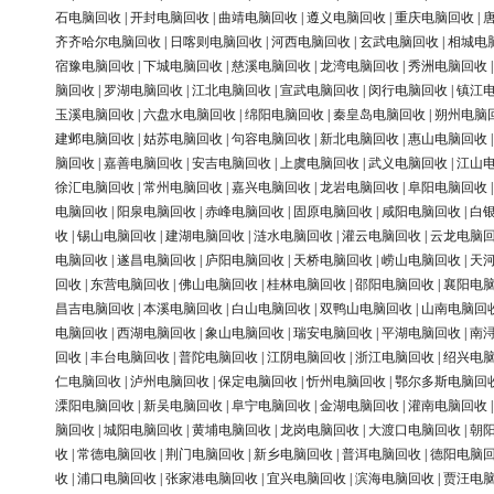
石电脑回收
|
开封电脑回收
|
曲靖电脑回收
|
遵义电脑回收
|
重庆电脑回收
|
齐齐哈尔电脑回收
|
日喀则电脑回收
|
河西电脑回收
|
玄武电脑回收
|
相城电
宿豫电脑回收
|
下城电脑回收
|
慈溪电脑回收
|
龙湾电脑回收
|
秀洲电脑回收
脑回收
|
罗湖电脑回收
|
江北电脑回收
|
宣武电脑回收
|
闵行电脑回收
|
镇江
玉溪电脑回收
|
六盘水电脑回收
|
绵阳电脑回收
|
秦皇岛电脑回收
|
朔州电脑
建邺电脑回收
|
姑苏电脑回收
|
句容电脑回收
|
新北电脑回收
|
惠山电脑回收
脑回收
|
嘉善电脑回收
|
安吉电脑回收
|
上虞电脑回收
|
武义电脑回收
|
江山
徐汇电脑回收
|
常州电脑回收
|
嘉兴电脑回收
|
龙岩电脑回收
|
阜阳电脑回收
电脑回收
|
阳泉电脑回收
|
赤峰电脑回收
|
固原电脑回收
|
咸阳电脑回收
|
白
收
|
锡山电脑回收
|
建湖电脑回收
|
涟水电脑回收
|
灌云电脑回收
|
云龙电脑
电脑回收
|
遂昌电脑回收
|
庐阳电脑回收
|
天桥电脑回收
|
崂山电脑回收
|
天
回收
|
东营电脑回收
|
佛山电脑回收
|
桂林电脑回收
|
邵阳电脑回收
|
襄阳电
昌吉电脑回收
|
本溪电脑回收
|
白山电脑回收
|
双鸭山电脑回收
|
山南电脑回
电脑回收
|
西湖电脑回收
|
象山电脑回收
|
瑞安电脑回收
|
平湖电脑回收
|
南
回收
|
丰台电脑回收
|
普陀电脑回收
|
江阴电脑回收
|
浙江电脑回收
|
绍兴电
仁电脑回收
|
泸州电脑回收
|
保定电脑回收
|
忻州电脑回收
|
鄂尔多斯电脑回
溧阳电脑回收
|
新吴电脑回收
|
阜宁电脑回收
|
金湖电脑回收
|
灌南电脑回收
脑回收
|
城阳电脑回收
|
黄埔电脑回收
|
龙岗电脑回收
|
大渡口电脑回收
|
朝
收
|
常德电脑回收
|
荆门电脑回收
|
新乡电脑回收
|
普洱电脑回收
|
德阳电脑
收
|
浦口电脑回收
|
张家港电脑回收
|
宜兴电脑回收
|
滨海电脑回收
|
贾汪电