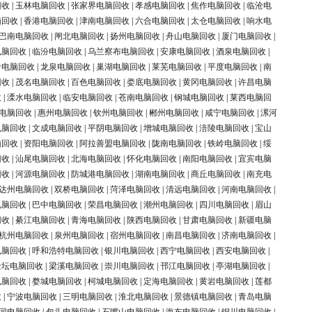
回收
|
玉林电脑回收
|
张家界电脑回收
|
孝感电脑回收
|
焦作电脑回收
|
临沧电
脑回收
|
香港电脑回收
|
津南电脑回收
|
六合电脑回收
|
太仓电脑回收
|
响水电
巴南电脑回收
|
闸北电脑回收
|
扬州电脑回收
|
舟山电脑回收
|
厦门电脑回收
|
电脑回收
|
临汾电脑回收
|
乌兰察布电脑回收
|
安康电脑回收
|
酒泉电脑回收
|
岭电脑回收
|
龙泉电脑回收
|
巢湖电脑回收
|
莱芜电脑回收
|
平度电脑回收
|
南
回收
|
茂名电脑回收
|
百色电脑回收
|
娄底电脑回收
|
黄冈电脑回收
|
许昌电脑
收
|
溧水电脑回收
|
临安电脑回收
|
苍南电脑回收
|
钢城电脑回收
|
莱西电脑回
电脑回收
|
惠州电脑回收
|
钦州电脑回收
|
郴州电脑回收
|
咸宁电脑回收
|
漯河
电脑回收
|
文成电脑回收
|
平阴电脑回收
|
增城电脑回收
|
涪陵电脑回收
|
宝山
脑回收
|
资阳电脑回收
|
阿拉善盟电脑回收
|
陇南电脑回收
|
铁岭电脑回收
|
绥
回收
|
汕尾电脑回收
|
北海电脑回收
|
怀化电脑回收
|
南阳电脑回收
|
宜宾电脑
回收
|
河源电脑回收
|
防城港电脑回收
|
湖南电脑回收
|
商丘电脑回收
|
南充电
达州电脑回收
|
双桥电脑回收
|
菏泽电脑回收
|
清远电脑回收
|
河南电脑回收
|
电脑回收
|
巴中电脑回收
|
荣昌电脑回收
|
潮州电脑回收
|
四川电脑回收
|
眉山
回收
|
綦江电脑回收
|
青海电脑回收
|
陕西电脑回收
|
甘肃电脑回收
|
新疆电脑
杭州电脑回收
|
泉州电脑回收
|
宿州电脑回收
|
南昌电脑回收
|
济南电脑回收
|
电脑回收
|
呼和浩特电脑回收
|
银川电脑回收
|
西宁电脑回收
|
西安电脑回收
|
金坛电脑回收
|
梁溪电脑回收
|
崇川电脑回收
|
邗江电脑回收
|
亭湖电脑回收
|
电脑回收
|
婺城电脑回收
|
柯城电脑回收
|
定海电脑回收
|
黄岩电脑回收
|
莲都
收
|
宁波电脑回收
|
三明电脑回收
|
淮北电脑回收
|
景德镇电脑回收
|
青岛电脑