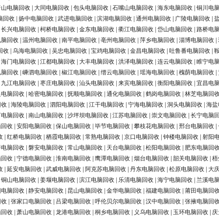
唐山电脑回收
|
大同电脑回收
|
包头电脑回收
|
石嘴山电脑回收
|
海东电脑回收
|
铜川电
脑回收
|
扬中电脑回收
|
武进电脑回收
|
滨湖电脑回收
|
通州电脑回收
|
广陵电脑回收
|
|
长兴电脑回收
|
柯桥电脑回收
|
金东电脑回收
|
衢江电脑回收
|
岱山电脑回收
|
路桥电
电脑回收
|
温州电脑回收
|
南平电脑回收
|
亳州电脑回收
|
萍乡电脑回收
|
淄博电脑回收
|
回收
|
乌海电脑回收
|
吴忠电脑回收
|
宝鸡电脑回收
|
金昌电脑回收
|
吐鲁番电脑回收
|
|
海门电脑回收
|
江都电脑回收
|
大丰电脑回收
|
洪泽电脑回收
|
连云电脑回收
|
睢宁电
电脑回收
|
嵊泗电脑回收
|
椒江电脑回收
|
缙云电脑回收
|
瑶海电脑回收
|
槐荫电脑回收
|
|
九江电脑回收
|
枣庄电脑回收
|
汕头电脑回收
|
来宾电脑回收
|
衡阳电脑回收
|
宜昌电
银电脑回收
|
哈密电脑回收
|
抚顺电脑回收
|
通化电脑回收
|
鹤岗电脑回收
|
林芝电脑回
回收
|
海陵电脑回收
|
泗阳电脑回收
|
江干电脑回收
|
宁海电脑回收
|
洞头电脑回收
|
海盐
河电脑回收
|
南山电脑回收
|
沙坪坝电脑回收
|
江苏电脑回收
|
崇文电脑回收
|
长宁电脑
脑回收
|
安阳电脑回收
|
保山电脑回收
|
毕节电脑回收
|
攀枝花电脑回收
|
邢台电脑回收
|
收
|
红桥电脑回收
|
栖霞电脑回收
|
常熟电脑回收
|
京口电脑回收
|
钟楼电脑回收
|
射阳
浔电脑回收
|
磐安电脑回收
|
常山电脑回收
|
天台电脑回收
|
松阳电脑回收
|
肥东电脑回
脑回收
|
宁德电脑回收
|
淮南电脑回收
|
鹰潭电脑回收
|
烟台电脑回收
|
韶关电脑回收
|
梧
收
|
延安电脑回收
|
武威电脑回收
|
阿克苏电脑回收
|
丹东电脑回收
|
松原电脑回收
|
大
|
铜山电脑回收
|
姜堰电脑回收
|
滨江电脑回收
|
乐清电脑回收
|
海宁电脑回收
|
兰溪电
阳电脑回收
|
静安电脑回收
|
昆山电脑回收
|
金华电脑回收
|
福建电脑回收
|
莆田电脑回
回收
|
张家口电脑回收
|
吕梁电脑回收
|
呼伦贝尔电脑回收
|
汉中电脑回收
|
张掖电脑回
脑回收
|
萧山电脑回收
|
龙港电脑回收
|
桐乡电脑回收
|
义乌电脑回收
|
玉环电脑回收
|
庆