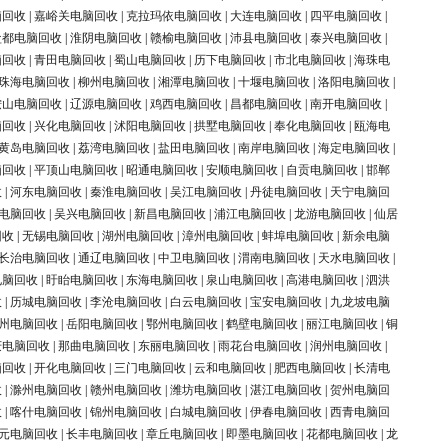
脑回收
|
嘉峪关电脑回收
|
克拉玛依电脑回收
|
大连电脑回收
|
四平电脑回收
|
盐都电脑回收
|
淮阴电脑回收
|
赣榆电脑回收
|
沛县电脑回收
|
泰兴电脑回收
|
脑回收
|
青田电脑回收
|
蜀山电脑回收
|
历下电脑回收
|
市北电脑回收
|
海珠电
珠海电脑回收
|
柳州电脑回收
|
湘潭电脑回收
|
十堰电脑回收
|
洛阳电脑回收
|
鞍山电脑回收
|
辽源电脑回收
|
鸡西电脑回收
|
昌都电脑回收
|
南开电脑回收
|
脑回收
|
兴化电脑回收
|
沭阳电脑回收
|
拱墅电脑回收
|
奉化电脑回收
|
瓯海电
黄岛电脑回收
|
荔湾电脑回收
|
盐田电脑回收
|
南岸电脑回收
|
海定电脑回收
|
脑回收
|
平顶山电脑回收
|
昭通电脑回收
|
安顺电脑回收
|
自贡电脑回收
|
邯郸
收
|
河东电脑回收
|
秦淮电脑回收
|
吴江电脑回收
|
丹徒电脑回收
|
天宁电脑回
电脑回收
|
吴兴电脑回收
|
新昌电脑回收
|
浦江电脑回收
|
龙游电脑回收
|
仙居
回收
|
无锡电脑回收
|
湖州电脑回收
|
漳州电脑回收
|
蚌埠电脑回收
|
新余电脑
长治电脑回收
|
通辽电脑回收
|
中卫电脑回收
|
渭南电脑回收
|
天水电脑回收
|
电脑回收
|
盱眙电脑回收
|
东海电脑回收
|
泉山电脑回收
|
高港电脑回收
|
泗洪
收
|
历城电脑回收
|
李沧电脑回收
|
白云电脑回收
|
宝安电脑回收
|
九龙坡电脑
州电脑回收
|
岳阳电脑回收
|
鄂州电脑回收
|
鹤壁电脑回收
|
丽江电脑回收
|
铜
庆电脑回收
|
那曲电脑回收
|
东丽电脑回收
|
雨花台电脑回收
|
润州电脑回收
|
脑回收
|
开化电脑回收
|
三门电脑回收
|
云和电脑回收
|
肥西电脑回收
|
长清电
收
|
滁州电脑回收
|
赣州电脑回收
|
潍坊电脑回收
|
湛江电脑回收
|
贺州电脑回
收
|
喀什电脑回收
|
锦州电脑回收
|
白城电脑回收
|
伊春电脑回收
|
西青电脑回
元电脑回收
|
长丰电脑回收
|
章丘电脑回收
|
即墨电脑回收
|
花都电脑回收
|
龙