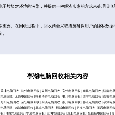
电子垃圾对环境的污染，并提供一种经济实惠的方式来处理旧电
常重要。在回收过程中，回收商会采取措施确保用户的隐私数据
全。
亭湖电脑回收相关内容
|
黄埔电脑回收
|
杭州电脑回收
|
泉州电脑回收
|
宿州电脑回收
|
南昌电脑回收
|
济南电
庄电脑回收
|
太原电脑回收
|
呼和浩特电脑回收
|
银川电脑回收
|
西宁电脑回收
|
西安电
|
丹阳电脑回收
|
金坛电脑回收
|
梁溪电脑回收
|
崇川电脑回收
|
邗江电脑回收
|
亭湖电
清电脑回收
|
越城电脑回收
|
婺城电脑回收
|
柯城电脑回收
|
定海电脑回收
|
黄岩电脑回
回收
|
浦东电脑回收
|
宁波电脑回收
|
三明电脑回收
|
淮北电脑回收
|
景德镇电脑回收
|
青