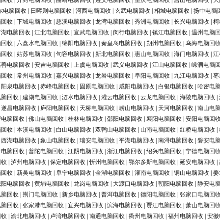
脑回收
|
开封电脑回收
|
曲靖电脑回收
|
遵义电脑回收
|
重庆电脑回收
|
唐山电脑回收
|
大
尔电脑回收
|
日喀则电脑回收
|
河西电脑回收
|
玄武电脑回收
|
相城电脑回收
|
扬中电脑
脑回收
|
下城电脑回收
|
慈溪电脑回收
|
龙湾电脑回收
|
秀洲电脑回收
|
长兴电脑回收
|
柯
罗湖电脑回收
|
江北电脑回收
|
宣武电脑回收
|
闵行电脑回收
|
镇江电脑回收
|
温州电脑
脑回收
|
六盘水电脑回收
|
绵阳电脑回收
|
秦皇岛电脑回收
|
朔州电脑回收
|
乌海电脑回
脑回收
|
姑苏电脑回收
|
句容电脑回收
|
新北电脑回收
|
惠山电脑回收
|
海门电脑回收
|
江
嘉善电脑回收
|
安吉电脑回收
|
上虞电脑回收
|
武义电脑回收
|
江山电脑回收
|
嵊泗电脑
脑回收
|
常州电脑回收
|
嘉兴电脑回收
|
龙岩电脑回收
|
阜阳电脑回收
|
九江电脑回收
|
枣
|
阳泉电脑回收
|
赤峰电脑回收
|
固原电脑回收
|
咸阳电脑回收
|
白银电脑回收
|
哈密电
电脑回收
|
建湖电脑回收
|
涟水电脑回收
|
灌云电脑回收
|
云龙电脑回收
|
海陵电脑回收
|
|
遂昌电脑回收
|
庐阳电脑回收
|
天桥电脑回收
|
崂山电脑回收
|
天河电脑回收
|
南山电
营电脑回收
|
佛山电脑回收
|
桂林电脑回收
|
邵阳电脑回收
|
襄阳电脑回收
|
安阳电脑回
脑回收
|
本溪电脑回收
|
白山电脑回收
|
双鸭山电脑回收
|
山南电脑回收
|
红桥电脑回收
|
|
西湖电脑回收
|
象山电脑回收
|
瑞安电脑回收
|
平湖电脑回收
|
南浔电脑回收
|
磐安电
台电脑回收
|
普陀电脑回收
|
江阴电脑回收
|
浙江电脑回收
|
绍兴电脑回收
|
宁德电脑回
回收
|
泸州电脑回收
|
保定电脑回收
|
忻州电脑回收
|
鄂尔多斯电脑回收
|
延安电脑回收
|
脑回收
|
新吴电脑回收
|
阜宁电脑回收
|
金湖电脑回收
|
灌南电脑回收
|
铜山电脑回收
|
姜
城阳电脑回收
|
黄埔电脑回收
|
龙岗电脑回收
|
大渡口电脑回收
|
朝阳电脑回收
|
静安电
电脑回收
|
荆门电脑回收
|
新乡电脑回收
|
普洱电脑回收
|
德阳电脑回收
|
张家口电脑回
电脑回收
|
张家港电脑回收
|
宜兴电脑回收
|
滨海电脑回收
|
贾汪电脑回收
|
萧山电脑回
回收
|
渝北电脑回收
|
卢湾电脑回收
|
南通电脑回收
|
衢州电脑回收
|
福州电脑回收
|
安徽