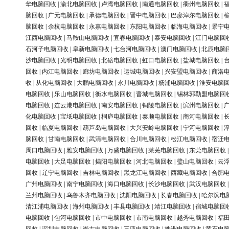
华电脑回收
|
渝北电脑回收
|
卢湾电脑回收
|
南通电脑回收
|
衢州电脑回收
|
脑回收
|
广元电脑回收
|
承德电脑回收
|
晋中电脑回收
|
巴彦淖尔电脑回收
|
脑回收
|
余杭电脑回收
|
永嘉电脑回收
|
东阳电脑回收
|
临海电脑回收
|
景宁
江西电脑回收
|
马鞍山电脑回收
|
宜春电脑回收
|
泰安电脑回收
|
江门电脑回
石河子电脑回收
|
阜新电脑回收
|
七台河电脑回收
|
澳门电脑回收
|
北辰电脑
沙电脑回收
|
光明电脑回收
|
北碚电脑回收
|
虹口电脑回收
|
盐城电脑回收
|
回收
|
内江电脑回收
|
廊坊电脑回收
|
运城电脑回收
|
兴安盟电脑回收
|
商洛
收
|
从化电脑回收
|
大鹏电脑回收
|
永川电脑回收
|
杨浦电脑回收
|
淮安电脑
电脑回收
|
乐山电脑回收
|
衡水电脑回收
|
晋城电脑回收
|
锡林郭勒盟电脑回
电脑回收
|
连云港电脑回收
|
南安电脑回收
|
铜陵电脑回收
|
滨州电脑回收
|
化电脑回收
|
宝坻电脑回收
|
桐庐电脑回收
|
泰顺电脑回收
|
商河电脑回收
|
回收
|
临夏电脑回收
|
葫芦岛电脑回收
|
大兴安岭电脑回收
|
宁河电脑回收
|
脑回收
|
甘南电脑回收
|
武清电脑回收
|
合川电脑回收
|
松江电脑回收
|
宿迁
周口电脑回收
|
雅安电脑回收
|
万盛电脑回收
|
莱芜电脑回收
|
东莞电脑回收
电脑回收
|
大足电脑回收
|
揭阳电脑回收
|
河北电脑回收
|
璧山电脑回收
|
云
回收
|
辽宁电脑回收
|
吉林电脑回收
|
黑龙江电脑回收
|
西藏电脑回收
|
合肥
广州电脑回收
|
南宁电脑回收
|
海口电脑回收
|
长沙电脑回收
|
武汉电脑回收
兰州电脑回收
|
乌鲁木齐电脑回收
|
沈阳电脑回收
|
长春电脑回收
|
哈尔滨电
清江浦电脑回收
|
海州电脑回收
|
丰县电脑回收
|
靖江电脑回收
|
宿城电脑回
电脑回收
|
包河电脑回收
|
市中电脑回收
|
市南电脑回收
|
越秀电脑回收
|
福