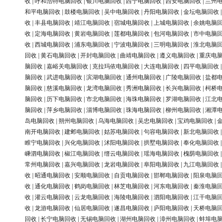
收
|
呼和浩特电脑回收
|
银川电脑回收
|
西宁电脑回收
|
西安电脑回收
|
兰州
和平电脑回收
|
鼓楼电脑回收
|
吴中电脑回收
|
丹阳电脑回收
|
金坛电脑回收
收
|
丰县电脑回收
|
靖江电脑回收
|
宿城电脑回收
|
上城电脑回收
|
余姚电脑
收
|
定海电脑回收
|
黄岩电脑回收
|
莲都电脑回收
|
包河电脑回收
|
市中电脑
收
|
西城电脑回收
|
浦东电脑回收
|
宁波电脑回收
|
三明电脑回收
|
淮北电脑
回收
|
黄石电脑回收
|
开封电脑回收
|
曲靖电脑回收
|
遵义电脑回收
|
重庆电
脑回收
|
嘉峪关电脑回收
|
克拉玛依电脑回收
|
大连电脑回收
|
四平电脑回收
脑回收
|
武进电脑回收
|
滨湖电脑回收
|
通州电脑回收
|
广陵电脑回收
|
盐都
脑回收
|
慈溪电脑回收
|
龙湾电脑回收
|
秀洲电脑回收
|
长兴电脑回收
|
柯桥
脑回收
|
历下电脑回收
|
市北电脑回收
|
海珠电脑回收
|
罗湖电脑回收
|
江北
脑回收
|
萍乡电脑回收
|
淄博电脑回收
|
珠海电脑回收
|
柳州电脑回收
|
湘潭
岛电脑回收
|
朔州电脑回收
|
乌海电脑回收
|
吴忠电脑回收
|
宝鸡电脑回收
|
南开电脑回收
|
建邺电脑回收
|
姑苏电脑回收
|
句容电脑回收
|
新北电脑回收
睢宁电脑回收
|
兴化电脑回收
|
沭阳电脑回收
|
拱墅电脑回收
|
奉化电脑回收
嵊泗电脑回收
|
椒江电脑回收
|
缙云电脑回收
|
瑶海电脑回收
|
槐荫电脑回收
常州电脑回收
|
嘉兴电脑回收
|
龙岩电脑回收
|
阜阳电脑回收
|
九江电脑回收
收
|
昭通电脑回收
|
安顺电脑回收
|
自贡电脑回收
|
邯郸电脑回收
|
阳泉电脑
收
|
通化电脑回收
|
鹤岗电脑回收
|
林芝电脑回收
|
河东电脑回收
|
秦淮电脑
收
|
灌云电脑回收
|
云龙电脑回收
|
海陵电脑回收
|
泗阳电脑回收
|
江干电脑
收
|
龙游电脑回收
|
仙居电脑回收
|
遂昌电脑回收
|
庐阳电脑回收
|
天桥电脑
回收
|
长宁电脑回收
|
无锡电脑回收
|
湖州电脑回收
|
漳州电脑回收
|
蚌埠电