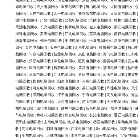
电脑回收
|
三明电脑回收
|
淮北电脑回收
|
景德镇电脑回收
|
青岛电脑回收
|
靖电脑回收
|
遵义电脑回收
|
重庆电脑回收
|
唐山电脑回收
|
大同电脑回收
|
脑回收
|
大连电脑回收
|
四平电脑回收
|
齐齐哈尔电脑回收
|
日喀则电脑回收
通州电脑回收
|
广陵电脑回收
|
盐都电脑回收
|
淮阴电脑回收
|
赣榆电脑回收
秀洲电脑回收
|
长兴电脑回收
|
柯桥电脑回收
|
金东电脑回收
|
衢江电脑回收
海珠电脑回收
|
罗湖电脑回收
|
江北电脑回收
|
宣武电脑回收
|
闵行电脑回收
珠海电脑回收
|
柳州电脑回收
|
湘潭电脑回收
|
十堰电脑回收
|
洛阳电脑回收
回收
|
吴忠电脑回收
|
宝鸡电脑回收
|
金昌电脑回收
|
吐鲁番电脑回收
|
鞍山
脑回收
|
句容电脑回收
|
新北电脑回收
|
惠山电脑回收
|
海门电脑回收
|
江都
脑回收
|
拱墅电脑回收
|
奉化电脑回收
|
瓯海电脑回收
|
嘉善电脑回收
|
安吉
脑回收
|
瑶海电脑回收
|
槐荫电脑回收
|
黄岛电脑回收
|
荔湾电脑回收
|
盐田
脑回收
|
阜阳电脑回收
|
九江电脑回收
|
枣庄电脑回收
|
汕头电脑回收
|
来宾
电脑回收
|
邯郸电脑回收
|
阳泉电脑回收
|
赤峰电脑回收
|
固原电脑回收
|
咸
电脑回收
|
河东电脑回收
|
秦淮电脑回收
|
吴江电脑回收
|
丹徒电脑回收
|
天
电脑回收
|
泗阳电脑回收
|
江干电脑回收
|
宁海电脑回收
|
洞头电脑回收
|
海
电脑回收
|
庐阳电脑回收
|
天桥电脑回收
|
崂山电脑回收
|
天河电脑回收
|
南
州电脑回收
|
漳州电脑回收
|
蚌埠电脑回收
|
新余电脑回收
|
东营电脑回收
|
节电脑回收
|
攀枝花电脑回收
|
邢台电脑回收
|
长治电脑回收
|
通辽电脑回收
双鸭山电脑回收
|
山南电脑回收
|
红桥电脑回收
|
栖霞电脑回收
|
常熟电脑回
收
|
高港电脑回收
|
泗洪电脑回收
|
西湖电脑回收
|
象山电脑回收
|
瑞安电脑
收
|
肥东电脑回收
|
历城电脑回收
|
李沧电脑回收
|
白云电脑回收
|
宝安电脑