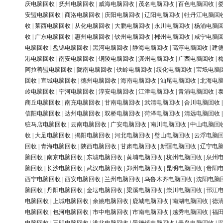
庆电脑回收
|
抚州电脑回收
|
威海电脑回收
|
茂名电脑回收
|
百色电脑回收
|
安盟电脑回收
|
商洛电脑回收
|
庆阳电脑回收
|
辽阳电脑回收
|
牡丹江电脑回
收
|
莱西电脑回收
|
从化电脑回收
|
大鹏电脑回收
|
永川电脑回收
|
杨浦电脑
收
|
广东电脑回收
|
惠州电脑回收
|
钦州电脑回收
|
郴州电脑回收
|
咸宁电脑
电脑回收
|
盘锦电脑回收
|
黑河电脑回收
|
静海电脑回收
|
高淳电脑回收
|
建
港电脑回收
|
南安电脑回收
|
铜陵电脑回收
|
滨州电脑回收
|
广西电脑回收
|
阿拉善盟电脑回收
|
陇南电脑回收
|
铁岭电脑回收
|
绥化电脑回收
|
宝坻电脑
回收
|
宣城电脑回收
|
德州电脑回收
|
海南电脑回收
|
汕尾电脑回收
|
北海电
岭电脑回收
|
宁河电脑回收
|
淳安电脑回收
|
江津电脑回收
|
青浦电脑回收
|
商丘电脑回收
|
南充电脑回收
|
甘南电脑回收
|
武清电脑回收
|
合川电脑回收
信阳电脑回收
|
达州电脑回收
|
双桥电脑回收
|
菏泽电脑回收
|
清远电脑回收
驻马店电脑回收
|
云南电脑回收
|
广安电脑回收
|
南川电脑回收
|
中山电脑回
收
|
大足电脑回收
|
揭阳电脑回收
|
河北电脑回收
|
璧山电脑回收
|
云浮电脑
回收
|
青海电脑回收
|
陕西电脑回收
|
甘肃电脑回收
|
新疆电脑回收
|
辽宁电
脑回收
|
南京电脑回收
|
东城电脑回收
|
黄埔电脑回收
|
杭州电脑回收
|
泉州
脑回收
|
长沙电脑回收
|
武汉电脑回收
|
郑州电脑回收
|
昆明电脑回收
|
贵阳
西宁电脑回收
|
西安电脑回收
|
兰州电脑回收
|
乌鲁木齐电脑回收
|
沈阳电脑
脑回收
|
丹阳电脑回收
|
金坛电脑回收
|
梁溪电脑回收
|
崇川电脑回收
|
邗江
电脑回收
|
上城电脑回收
|
余姚电脑回收
|
鹿城电脑回收
|
南湖电脑回收
|
德
电脑回收
|
包河电脑回收
|
市中电脑回收
|
市南电脑回收
|
越秀电脑回收
|
福