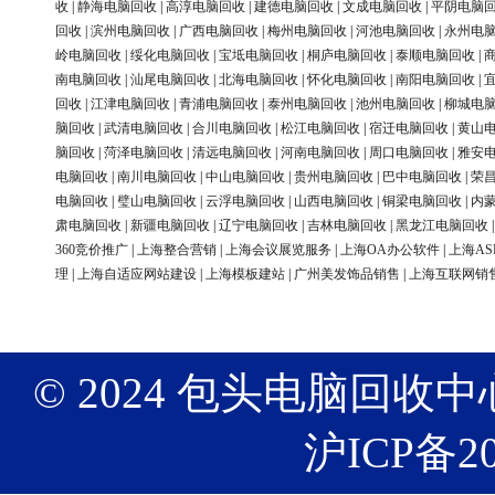
收
|
静海电脑回收
|
高淳电脑回收
|
建德电脑回收
|
文成电脑回收
|
平阴电脑
回收
|
滨州电脑回收
|
广西电脑回收
|
梅州电脑回收
|
河池电脑回收
|
永州电
岭电脑回收
|
绥化电脑回收
|
宝坻电脑回收
|
桐庐电脑回收
|
泰顺电脑回收
|
南电脑回收
|
汕尾电脑回收
|
北海电脑回收
|
怀化电脑回收
|
南阳电脑回收
|
回收
|
江津电脑回收
|
青浦电脑回收
|
泰州电脑回收
|
池州电脑回收
|
柳城电
脑回收
|
武清电脑回收
|
合川电脑回收
|
松江电脑回收
|
宿迁电脑回收
|
黄山
脑回收
|
菏泽电脑回收
|
清远电脑回收
|
河南电脑回收
|
周口电脑回收
|
雅安
电脑回收
|
南川电脑回收
|
中山电脑回收
|
贵州电脑回收
|
巴中电脑回收
|
荣
电脑回收
|
璧山电脑回收
|
云浮电脑回收
|
山西电脑回收
|
铜梁电脑回收
|
内
肃电脑回收
|
新疆电脑回收
|
辽宁电脑回收
|
吉林电脑回收
|
黑龙江电脑回收
360竞价推广
|
上海整合营销
|
上海会议展览服务
|
上海OA办公软件
|
上海AS
理
|
上海自适应网站建设
|
上海模板建站
|
广州美发饰品销售
|
上海互联网销
© 2024 包头电脑回收中心 版权
沪ICP备20