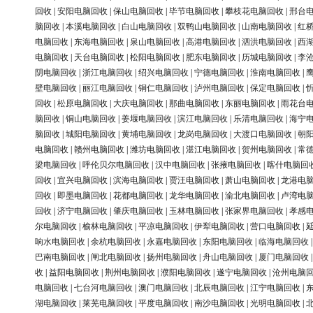
回收
|
安阳电脑回收
|
保山电脑回收
|
毕节电脑回收
|
攀枝花电脑回收
|
邢台
脑回收
|
本溪电脑回收
|
白山电脑回收
|
双鸭山电脑回收
|
山南电脑回收
|
红
电脑回收
|
东海电脑回收
|
泉山电脑回收
|
高港电脑回收
|
泗洪电脑回收
|
西
电脑回收
|
天台电脑回收
|
松阳电脑回收
|
肥东电脑回收
|
历城电脑回收
|
李
阴电脑回收
|
浙江电脑回收
|
绍兴电脑回收
|
宁德电脑回收
|
淮南电脑回收
|
壁电脑回收
|
丽江电脑回收
|
铜仁电脑回收
|
泸州电脑回收
|
保定电脑回收
|
回收
|
松原电脑回收
|
大庆电脑回收
|
那曲电脑回收
|
东丽电脑回收
|
雨花台
脑回收
|
铜山电脑回收
|
姜堰电脑回收
|
滨江电脑回收
|
乐清电脑回收
|
海宁
脑回收
|
城阳电脑回收
|
黄埔电脑回收
|
龙岗电脑回收
|
大渡口电脑回收
|
朝
电脑回收
|
赣州电脑回收
|
潍坊电脑回收
|
湛江电脑回收
|
贺州电脑回收
|
常
梁电脑回收
|
呼伦贝尔电脑回收
|
汉中电脑回收
|
张掖电脑回收
|
喀什电脑回
回收
|
宜兴电脑回收
|
滨海电脑回收
|
贾汪电脑回收
|
萧山电脑回收
|
龙港电
回收
|
即墨电脑回收
|
花都电脑回收
|
龙华电脑回收
|
渝北电脑回收
|
卢湾电
回收
|
济宁电脑回收
|
肇庆电脑回收
|
玉林电脑回收
|
张家界电脑回收
|
孝感
尔电脑回收
|
榆林电脑回收
|
平凉电脑回收
|
伊犁电脑回收
|
营口电脑回收
|
响水电脑回收
|
余杭电脑回收
|
永嘉电脑回收
|
东阳电脑回收
|
临海电脑回收
巴南电脑回收
|
闸北电脑回收
|
扬州电脑回收
|
舟山电脑回收
|
厦门电脑回收
收
|
益阳电脑回收
|
荆州电脑回收
|
濮阳电脑回收
|
遂宁电脑回收
|
沧州电脑
电脑回收
|
七台河电脑回收
|
澳门电脑回收
|
北辰电脑回收
|
江宁电脑回收
|
湖电脑回收
|
莱芜电脑回收
|
平度电脑回收
|
南沙电脑回收
|
光明电脑回收
|