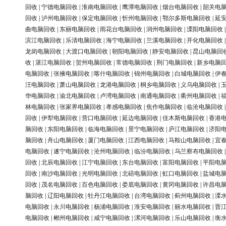
回收
|
宁德电脑回收
|
淮南电脑回收
|
鹰潭电脑回收
|
烟台电脑回收
|
韶关电
回收
|
泸州电脑回收
|
保定电脑回收
|
忻州电脑回收
|
鄂尔多斯电脑回收
|
延
曲电脑回收
|
东丽电脑回收
|
雨花台电脑回收
|
润州电脑回收
|
溧阳电脑回收
滨江电脑回收
|
乐清电脑回收
|
海宁电脑回收
|
兰溪电脑回收
|
开化电脑回收
龙岗电脑回收
|
大渡口电脑回收
|
朝阳电脑回收
|
静安电脑回收
|
昆山电脑回
收
|
湛江电脑回收
|
贺州电脑回收
|
常德电脑回收
|
荆门电脑回收
|
新乡电脑
电脑回收
|
张掖电脑回收
|
喀什电脑回收
|
锦州电脑回收
|
白城电脑回收
|
伊
汪电脑回收
|
萧山电脑回收
|
龙港电脑回收
|
桐乡电脑回收
|
义乌电脑回收
|
华电脑回收
|
渝北电脑回收
|
卢湾电脑回收
|
南通电脑回收
|
衢州电脑回收
|
林电脑回收
|
张家界电脑回收
|
孝感电脑回收
|
焦作电脑回收
|
临沧电脑回收
回收
|
伊犁电脑回收
|
营口电脑回收
|
延边电脑回收
|
佳木斯电脑回收
|
香港
脑回收
|
东阳电脑回收
|
临海电脑回收
|
景宁电脑回收
|
庐江电脑回收
|
济阳
脑回收
|
舟山电脑回收
|
厦门电脑回收
|
江西电脑回收
|
马鞍山电脑回收
|
宜
电脑回收
|
遂宁电脑回收
|
沧州电脑回收
|
临汾电脑回收
|
乌兰察布电脑回收
回收
|
北辰电脑回收
|
江宁电脑回收
|
东台电脑回收
|
富阳电脑回收
|
平阳电
回收
|
南沙电脑回收
|
光明电脑回收
|
北碚电脑回收
|
虹口电脑回收
|
盐城电
回收
|
茂名电脑回收
|
百色电脑回收
|
娄底电脑回收
|
黄冈电脑回收
|
许昌电
脑回收
|
辽阳电脑回收
|
牡丹江电脑回收
|
台湾电脑回收
|
蓟州电脑回收
|
溧
电脑回收
|
永川电脑回收
|
杨浦电脑回收
|
淮安电脑回收
|
丽水电脑回收
|
晋
电脑回收
|
郴州电脑回收
|
咸宁电脑回收
|
漯河电脑回收
|
乐山电脑回收
|
衡