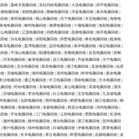
脑回收
|
嘉峪关电脑回收
|
克拉玛依电脑回收
|
大连电脑回收
|
四平电脑回收
|
盐都电脑回收
|
淮阴电脑回收
|
赣榆电脑回收
|
沛县电脑回收
|
泰兴电脑回收
|
脑回收
|
青田电脑回收
|
蜀山电脑回收
|
历下电脑回收
|
市北电脑回收
|
海珠电
珠海电脑回收
|
柳州电脑回收
|
湘潭电脑回收
|
十堰电脑回收
|
洛阳电脑回收
|
鞍山电脑回收
|
辽源电脑回收
|
鸡西电脑回收
|
昌都电脑回收
|
南开电脑回收
|
脑回收
|
兴化电脑回收
|
沭阳电脑回收
|
拱墅电脑回收
|
奉化电脑回收
|
瓯海电
黄岛电脑回收
|
荔湾电脑回收
|
盐田电脑回收
|
南岸电脑回收
|
海定电脑回收
|
脑回收
|
平顶山电脑回收
|
昭通电脑回收
|
安顺电脑回收
|
自贡电脑回收
|
邯郸
收
|
河东电脑回收
|
秦淮电脑回收
|
吴江电脑回收
|
丹徒电脑回收
|
天宁电脑回
电脑回收
|
吴兴电脑回收
|
新昌电脑回收
|
浦江电脑回收
|
龙游电脑回收
|
仙居
回收
|
无锡电脑回收
|
湖州电脑回收
|
漳州电脑回收
|
蚌埠电脑回收
|
新余电脑
长治电脑回收
|
通辽电脑回收
|
中卫电脑回收
|
渭南电脑回收
|
天水电脑回收
|
电脑回收
|
盱眙电脑回收
|
东海电脑回收
|
泉山电脑回收
|
高港电脑回收
|
泗洪
收
|
历城电脑回收
|
李沧电脑回收
|
白云电脑回收
|
宝安电脑回收
|
九龙坡电脑
州电脑回收
|
岳阳电脑回收
|
鄂州电脑回收
|
鹤壁电脑回收
|
丽江电脑回收
|
铜
庆电脑回收
|
那曲电脑回收
|
东丽电脑回收
|
雨花台电脑回收
|
润州电脑回收
|
脑回收
|
开化电脑回收
|
三门电脑回收
|
云和电脑回收
|
肥西电脑回收
|
长清电
收
|
滁州电脑回收
|
赣州电脑回收
|
潍坊电脑回收
|
湛江电脑回收
|
贺州电脑回
收
|
喀什电脑回收
|
锦州电脑回收
|
白城电脑回收
|
伊春电脑回收
|
西青电脑回
元电脑回收
|
长丰电脑回收
|
章丘电脑回收
|
即墨电脑回收
|
花都电脑回收
|
龙