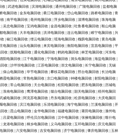
同电脑回收
|
包头电脑回收
|
石嘴山电脑回收
|
海东电脑回收
|
铜川电脑回收
|
回收
|
武进电脑回收
|
滨湖电脑回收
|
通州电脑回收
|
广陵电脑回收
|
盐都电脑
桥电脑回收
|
金东电脑回收
|
衢江电脑回收
|
岱山电脑回收
|
路桥电脑回收
|
青
回收
|
南平电脑回收
|
亳州电脑回收
|
萍乡电脑回收
|
淄博电脑回收
|
珠海电脑
收
|
吴忠电脑回收
|
宝鸡电脑回收
|
金昌电脑回收
|
吐鲁番电脑回收
|
鞍山电脑
都电脑回收
|
大丰电脑回收
|
洪泽电脑回收
|
连云电脑回收
|
睢宁电脑回收
|
兴
回收
|
椒江电脑回收
|
缙云电脑回收
|
瑶海电脑回收
|
槐荫电脑回收
|
黄岛电脑
庄电脑回收
|
汕头电脑回收
|
来宾电脑回收
|
衡阳电脑回收
|
宜昌电脑回收
|
平
脑回收
|
抚顺电脑回收
|
通化电脑回收
|
鹤岗电脑回收
|
林芝电脑回收
|
河东电
泗阳电脑回收
|
江干电脑回收
|
宁海电脑回收
|
洞头电脑回收
|
海盐电脑回收
|
脑回收
|
沙坪坝电脑回收
|
江苏电脑回收
|
崇文电脑回收
|
长宁电脑回收
|
无锡
收
|
保山电脑回收
|
毕节电脑回收
|
攀枝花电脑回收
|
邢台电脑回收
|
长治电脑
栖霞电脑回收
|
常熟电脑回收
|
京口电脑回收
|
钟楼电脑回收
|
射阳电脑回收
|
脑回收
|
常山电脑回收
|
天台电脑回收
|
松阳电脑回收
|
肥东电脑回收
|
历城电
收
|
淮南电脑回收
|
鹰潭电脑回收
|
烟台电脑回收
|
韶关电脑回收
|
梧州电脑回
武威电脑回收
|
阿克苏电脑回收
|
丹东电脑回收
|
松原电脑回收
|
大庆电脑回
堰电脑回收
|
滨江电脑回收
|
乐清电脑回收
|
海宁电脑回收
|
兰溪电脑回收
|
开
脑回收
|
昆山电脑回收
|
金华电脑回收
|
福建电脑回收
|
莆田电脑回收
|
滁州电
收
|
吕梁电脑回收
|
呼伦贝尔电脑回收
|
汉中电脑回收
|
张掖电脑回收
|
喀什电
收
|
龙港电脑回收
|
桐乡电脑回收
|
义乌电脑回收
|
玉环电脑回收
|
庆元电脑回
电脑回收
|
六安电脑回收
|
吉安电脑回收
|
济宁电脑回收
|
肇庆电脑回收
|
玉林