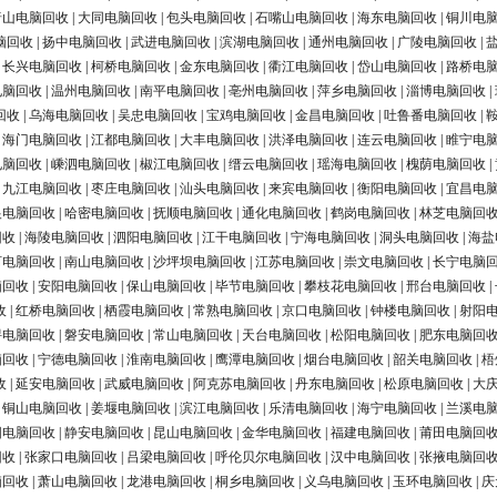
唐山电脑回收
|
大同电脑回收
|
包头电脑回收
|
石嘴山电脑回收
|
海东电脑回收
|
铜川电
脑回收
|
扬中电脑回收
|
武进电脑回收
|
滨湖电脑回收
|
通州电脑回收
|
广陵电脑回收
|
|
长兴电脑回收
|
柯桥电脑回收
|
金东电脑回收
|
衢江电脑回收
|
岱山电脑回收
|
路桥电
电脑回收
|
温州电脑回收
|
南平电脑回收
|
亳州电脑回收
|
萍乡电脑回收
|
淄博电脑回收
|
回收
|
乌海电脑回收
|
吴忠电脑回收
|
宝鸡电脑回收
|
金昌电脑回收
|
吐鲁番电脑回收
|
|
海门电脑回收
|
江都电脑回收
|
大丰电脑回收
|
洪泽电脑回收
|
连云电脑回收
|
睢宁电
电脑回收
|
嵊泗电脑回收
|
椒江电脑回收
|
缙云电脑回收
|
瑶海电脑回收
|
槐荫电脑回收
|
|
九江电脑回收
|
枣庄电脑回收
|
汕头电脑回收
|
来宾电脑回收
|
衡阳电脑回收
|
宜昌电
银电脑回收
|
哈密电脑回收
|
抚顺电脑回收
|
通化电脑回收
|
鹤岗电脑回收
|
林芝电脑回
回收
|
海陵电脑回收
|
泗阳电脑回收
|
江干电脑回收
|
宁海电脑回收
|
洞头电脑回收
|
海盐
河电脑回收
|
南山电脑回收
|
沙坪坝电脑回收
|
江苏电脑回收
|
崇文电脑回收
|
长宁电脑
脑回收
|
安阳电脑回收
|
保山电脑回收
|
毕节电脑回收
|
攀枝花电脑回收
|
邢台电脑回收
|
收
|
红桥电脑回收
|
栖霞电脑回收
|
常熟电脑回收
|
京口电脑回收
|
钟楼电脑回收
|
射阳
浔电脑回收
|
磐安电脑回收
|
常山电脑回收
|
天台电脑回收
|
松阳电脑回收
|
肥东电脑回
脑回收
|
宁德电脑回收
|
淮南电脑回收
|
鹰潭电脑回收
|
烟台电脑回收
|
韶关电脑回收
|
梧
收
|
延安电脑回收
|
武威电脑回收
|
阿克苏电脑回收
|
丹东电脑回收
|
松原电脑回收
|
大
|
铜山电脑回收
|
姜堰电脑回收
|
滨江电脑回收
|
乐清电脑回收
|
海宁电脑回收
|
兰溪电
阳电脑回收
|
静安电脑回收
|
昆山电脑回收
|
金华电脑回收
|
福建电脑回收
|
莆田电脑回
回收
|
张家口电脑回收
|
吕梁电脑回收
|
呼伦贝尔电脑回收
|
汉中电脑回收
|
张掖电脑回
脑回收
|
萧山电脑回收
|
龙港电脑回收
|
桐乡电脑回收
|
义乌电脑回收
|
玉环电脑回收
|
庆