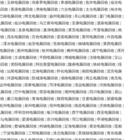
回收
|
玉林电脑回收
|
张家界电脑回收
|
孝感电脑回收
|
焦作电脑回收
|
临沧电
脑回收
|
香港电脑回收
|
津南电脑回收
|
六合电脑回收
|
太仓电脑回收
|
响水电
巴南电脑回收
|
闸北电脑回收
|
扬州电脑回收
|
舟山电脑回收
|
厦门电脑回收
|
电脑回收
|
临汾电脑回收
|
乌兰察布电脑回收
|
安康电脑回收
|
酒泉电脑回收
|
岭电脑回收
|
龙泉电脑回收
|
巢湖电脑回收
|
莱芜电脑回收
|
平度电脑回收
|
南
回收
|
茂名电脑回收
|
百色电脑回收
|
娄底电脑回收
|
黄冈电脑回收
|
许昌电脑
收
|
溧水电脑回收
|
临安电脑回收
|
苍南电脑回收
|
钢城电脑回收
|
莱西电脑回
电脑回收
|
惠州电脑回收
|
钦州电脑回收
|
郴州电脑回收
|
咸宁电脑回收
|
漯河
电脑回收
|
文成电脑回收
|
平阴电脑回收
|
增城电脑回收
|
涪陵电脑回收
|
宝山
脑回收
|
资阳电脑回收
|
阿拉善盟电脑回收
|
陇南电脑回收
|
铁岭电脑回收
|
绥
回收
|
汕尾电脑回收
|
北海电脑回收
|
怀化电脑回收
|
南阳电脑回收
|
宜宾电脑
回收
|
河源电脑回收
|
防城港电脑回收
|
湖南电脑回收
|
商丘电脑回收
|
南充电
达州电脑回收
|
双桥电脑回收
|
菏泽电脑回收
|
清远电脑回收
|
河南电脑回收
|
电脑回收
|
巴中电脑回收
|
荣昌电脑回收
|
潮州电脑回收
|
四川电脑回收
|
眉山
回收
|
綦江电脑回收
|
青海电脑回收
|
陕西电脑回收
|
甘肃电脑回收
|
新疆电脑
杭州电脑回收
|
泉州电脑回收
|
宿州电脑回收
|
南昌电脑回收
|
济南电脑回收
|
电脑回收
|
呼和浩特电脑回收
|
银川电脑回收
|
西宁电脑回收
|
西安电脑回收
|
金坛电脑回收
|
梁溪电脑回收
|
崇川电脑回收
|
邗江电脑回收
|
亭湖电脑回收
|
电脑回收
|
婺城电脑回收
|
柯城电脑回收
|
定海电脑回收
|
黄岩电脑回收
|
莲都
收
|
宁波电脑回收
|
三明电脑回收
|
淮北电脑回收
|
景德镇电脑回收
|
青岛电脑