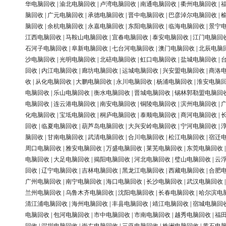
华电脑回收
|
渝北电脑回收
|
卢湾电脑回收
|
南通电脑回收
|
衢州电脑回收
|
脑回收
|
广元电脑回收
|
承德电脑回收
|
晋中电脑回收
|
巴彦淖尔电脑回收
|
脑回收
|
余杭电脑回收
|
永嘉电脑回收
|
东阳电脑回收
|
临海电脑回收
|
景宁
江西电脑回收
|
马鞍山电脑回收
|
宜春电脑回收
|
泰安电脑回收
|
江门电脑回
石河子电脑回收
|
阜新电脑回收
|
七台河电脑回收
|
澳门电脑回收
|
北辰电脑
沙电脑回收
|
光明电脑回收
|
北碚电脑回收
|
虹口电脑回收
|
盐城电脑回收
|
回收
|
内江电脑回收
|
廊坊电脑回收
|
运城电脑回收
|
兴安盟电脑回收
|
商洛
收
|
从化电脑回收
|
大鹏电脑回收
|
永川电脑回收
|
杨浦电脑回收
|
淮安电脑
电脑回收
|
乐山电脑回收
|
衡水电脑回收
|
晋城电脑回收
|
锡林郭勒盟电脑回
电脑回收
|
连云港电脑回收
|
南安电脑回收
|
铜陵电脑回收
|
滨州电脑回收
|
化电脑回收
|
宝坻电脑回收
|
桐庐电脑回收
|
泰顺电脑回收
|
商河电脑回收
|
回收
|
临夏电脑回收
|
葫芦岛电脑回收
|
大兴安岭电脑回收
|
宁河电脑回收
|
脑回收
|
甘南电脑回收
|
武清电脑回收
|
合川电脑回收
|
松江电脑回收
|
宿迁
周口电脑回收
|
雅安电脑回收
|
万盛电脑回收
|
莱芜电脑回收
|
东莞电脑回收
电脑回收
|
大足电脑回收
|
揭阳电脑回收
|
河北电脑回收
|
璧山电脑回收
|
云
回收
|
辽宁电脑回收
|
吉林电脑回收
|
黑龙江电脑回收
|
西藏电脑回收
|
合肥
广州电脑回收
|
南宁电脑回收
|
海口电脑回收
|
长沙电脑回收
|
武汉电脑回收
兰州电脑回收
|
乌鲁木齐电脑回收
|
沈阳电脑回收
|
长春电脑回收
|
哈尔滨电
清江浦电脑回收
|
海州电脑回收
|
丰县电脑回收
|
靖江电脑回收
|
宿城电脑回
电脑回收
|
包河电脑回收
|
市中电脑回收
|
市南电脑回收
|
越秀电脑回收
|
福