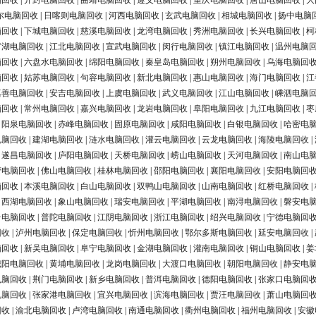
脑回收
|
开封电脑回收
|
曲靖电脑回收
|
遵义电脑回收
|
重庆电脑回收
|
唐山电脑回收
|
大
尔电脑回收
|
日喀则电脑回收
|
河西电脑回收
|
玄武电脑回收
|
相城电脑回收
|
扬中电脑
脑回收
|
下城电脑回收
|
慈溪电脑回收
|
龙湾电脑回收
|
秀洲电脑回收
|
长兴电脑回收
|
柯
罗湖电脑回收
|
江北电脑回收
|
宣武电脑回收
|
闵行电脑回收
|
镇江电脑回收
|
温州电脑
脑回收
|
六盘水电脑回收
|
绵阳电脑回收
|
秦皇岛电脑回收
|
朔州电脑回收
|
乌海电脑回
脑回收
|
姑苏电脑回收
|
句容电脑回收
|
新北电脑回收
|
惠山电脑回收
|
海门电脑回收
|
江
嘉善电脑回收
|
安吉电脑回收
|
上虞电脑回收
|
武义电脑回收
|
江山电脑回收
|
嵊泗电脑
脑回收
|
常州电脑回收
|
嘉兴电脑回收
|
龙岩电脑回收
|
阜阳电脑回收
|
九江电脑回收
|
枣
|
阳泉电脑回收
|
赤峰电脑回收
|
固原电脑回收
|
咸阳电脑回收
|
白银电脑回收
|
哈密电
电脑回收
|
建湖电脑回收
|
涟水电脑回收
|
灌云电脑回收
|
云龙电脑回收
|
海陵电脑回收
|
|
遂昌电脑回收
|
庐阳电脑回收
|
天桥电脑回收
|
崂山电脑回收
|
天河电脑回收
|
南山电
营电脑回收
|
佛山电脑回收
|
桂林电脑回收
|
邵阳电脑回收
|
襄阳电脑回收
|
安阳电脑回
脑回收
|
本溪电脑回收
|
白山电脑回收
|
双鸭山电脑回收
|
山南电脑回收
|
红桥电脑回收
|
|
西湖电脑回收
|
象山电脑回收
|
瑞安电脑回收
|
平湖电脑回收
|
南浔电脑回收
|
磐安电
台电脑回收
|
普陀电脑回收
|
江阴电脑回收
|
浙江电脑回收
|
绍兴电脑回收
|
宁德电脑回
回收
|
泸州电脑回收
|
保定电脑回收
|
忻州电脑回收
|
鄂尔多斯电脑回收
|
延安电脑回收
|
脑回收
|
新吴电脑回收
|
阜宁电脑回收
|
金湖电脑回收
|
灌南电脑回收
|
铜山电脑回收
|
姜
城阳电脑回收
|
黄埔电脑回收
|
龙岗电脑回收
|
大渡口电脑回收
|
朝阳电脑回收
|
静安电
电脑回收
|
荆门电脑回收
|
新乡电脑回收
|
普洱电脑回收
|
德阳电脑回收
|
张家口电脑回
电脑回收
|
张家港电脑回收
|
宜兴电脑回收
|
滨海电脑回收
|
贾汪电脑回收
|
萧山电脑回
回收
|
渝北电脑回收
|
卢湾电脑回收
|
南通电脑回收
|
衢州电脑回收
|
福州电脑回收
|
安徽