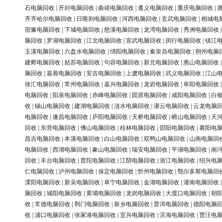
石电脑回收
|
开封电脑回收
|
曲靖电脑回收
|
遵义电脑回收
|
重庆电脑回收
|
齐齐哈尔电脑回收
|
日喀则电脑回收
|
河西电脑回收
|
玄武电脑回收
|
相城电
宿豫电脑回收
|
下城电脑回收
|
慈溪电脑回收
|
龙湾电脑回收
|
秀洲电脑回收
脑回收
|
罗湖电脑回收
|
江北电脑回收
|
宣武电脑回收
|
闵行电脑回收
|
镇江
玉溪电脑回收
|
六盘水电脑回收
|
绵阳电脑回收
|
秦皇岛电脑回收
|
朔州电脑
建邺电脑回收
|
姑苏电脑回收
|
句容电脑回收
|
新北电脑回收
|
惠山电脑回收
脑回收
|
嘉善电脑回收
|
安吉电脑回收
|
上虞电脑回收
|
武义电脑回收
|
江山
徐汇电脑回收
|
常州电脑回收
|
嘉兴电脑回收
|
龙岩电脑回收
|
阜阳电脑回收
电脑回收
|
阳泉电脑回收
|
赤峰电脑回收
|
固原电脑回收
|
咸阳电脑回收
|
白
收
|
锡山电脑回收
|
建湖电脑回收
|
涟水电脑回收
|
灌云电脑回收
|
云龙电脑
电脑回收
|
遂昌电脑回收
|
庐阳电脑回收
|
天桥电脑回收
|
崂山电脑回收
|
天
回收
|
东营电脑回收
|
佛山电脑回收
|
桂林电脑回收
|
邵阳电脑回收
|
襄阳电
昌吉电脑回收
|
本溪电脑回收
|
白山电脑回收
|
双鸭山电脑回收
|
山南电脑回
电脑回收
|
西湖电脑回收
|
象山电脑回收
|
瑞安电脑回收
|
平湖电脑回收
|
南
回收
|
丰台电脑回收
|
普陀电脑回收
|
江阴电脑回收
|
浙江电脑回收
|
绍兴电
仁电脑回收
|
泸州电脑回收
|
保定电脑回收
|
忻州电脑回收
|
鄂尔多斯电脑回
溧阳电脑回收
|
新吴电脑回收
|
阜宁电脑回收
|
金湖电脑回收
|
灌南电脑回收
脑回收
|
城阳电脑回收
|
黄埔电脑回收
|
龙岗电脑回收
|
大渡口电脑回收
|
朝
收
|
常德电脑回收
|
荆门电脑回收
|
新乡电脑回收
|
普洱电脑回收
|
德阳电脑
收
|
浦口电脑回收
|
张家港电脑回收
|
宜兴电脑回收
|
滨海电脑回收
|
贾汪电