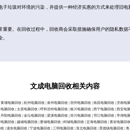
电子垃圾对环境的污染，并提供一种经济实惠的方式来处理旧电
常重要。在回收过程中，回收商会采取措施确保用户的隐私数据
全。
文成电脑回收相关内容
|
黄埔电脑回收
|
杭州电脑回收
|
泉州电脑回收
|
宿州电脑回收
|
南昌电脑回收
|
济南电
庄电脑回收
|
太原电脑回收
|
呼和浩特电脑回收
|
银川电脑回收
|
西宁电脑回收
|
西安电
|
丹阳电脑回收
|
金坛电脑回收
|
梁溪电脑回收
|
崇川电脑回收
|
邗江电脑回收
|
亭湖电
清电脑回收
|
越城电脑回收
|
婺城电脑回收
|
柯城电脑回收
|
定海电脑回收
|
黄岩电脑回
回收
|
浦东电脑回收
|
宁波电脑回收
|
三明电脑回收
|
淮北电脑回收
|
景德镇电脑回收
|
青