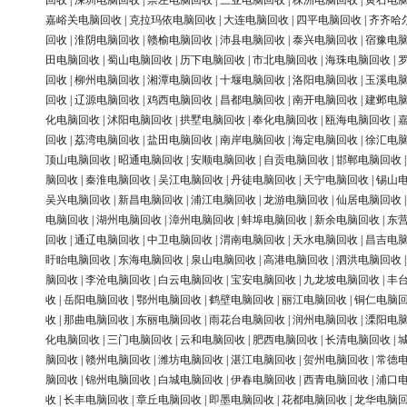
回收
|
深圳电脑回收
|
崇左电脑回收
|
三亚电脑回收
|
株洲电脑回收
|
黄石电
嘉峪关电脑回收
|
克拉玛依电脑回收
|
大连电脑回收
|
四平电脑回收
|
齐齐哈
回收
|
淮阴电脑回收
|
赣榆电脑回收
|
沛县电脑回收
|
泰兴电脑回收
|
宿豫电
田电脑回收
|
蜀山电脑回收
|
历下电脑回收
|
市北电脑回收
|
海珠电脑回收
|
回收
|
柳州电脑回收
|
湘潭电脑回收
|
十堰电脑回收
|
洛阳电脑回收
|
玉溪电
回收
|
辽源电脑回收
|
鸡西电脑回收
|
昌都电脑回收
|
南开电脑回收
|
建邺电
化电脑回收
|
沭阳电脑回收
|
拱墅电脑回收
|
奉化电脑回收
|
瓯海电脑回收
|
回收
|
荔湾电脑回收
|
盐田电脑回收
|
南岸电脑回收
|
海定电脑回收
|
徐汇电
顶山电脑回收
|
昭通电脑回收
|
安顺电脑回收
|
自贡电脑回收
|
邯郸电脑回收
脑回收
|
秦淮电脑回收
|
吴江电脑回收
|
丹徒电脑回收
|
天宁电脑回收
|
锡山
吴兴电脑回收
|
新昌电脑回收
|
浦江电脑回收
|
龙游电脑回收
|
仙居电脑回收
电脑回收
|
湖州电脑回收
|
漳州电脑回收
|
蚌埠电脑回收
|
新余电脑回收
|
东
回收
|
通辽电脑回收
|
中卫电脑回收
|
渭南电脑回收
|
天水电脑回收
|
昌吉电
盱眙电脑回收
|
东海电脑回收
|
泉山电脑回收
|
高港电脑回收
|
泗洪电脑回收
脑回收
|
李沧电脑回收
|
白云电脑回收
|
宝安电脑回收
|
九龙坡电脑回收
|
丰
收
|
岳阳电脑回收
|
鄂州电脑回收
|
鹤壁电脑回收
|
丽江电脑回收
|
铜仁电脑
收
|
那曲电脑回收
|
东丽电脑回收
|
雨花台电脑回收
|
润州电脑回收
|
溧阳电
化电脑回收
|
三门电脑回收
|
云和电脑回收
|
肥西电脑回收
|
长清电脑回收
|
脑回收
|
赣州电脑回收
|
潍坊电脑回收
|
湛江电脑回收
|
贺州电脑回收
|
常德
脑回收
|
锦州电脑回收
|
白城电脑回收
|
伊春电脑回收
|
西青电脑回收
|
浦口
收
|
长丰电脑回收
|
章丘电脑回收
|
即墨电脑回收
|
花都电脑回收
|
龙华电脑