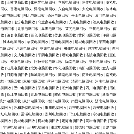
回收
|
玉林电脑回收
|
张家界电脑回收
|
孝感电脑回收
|
焦作电脑回收
|
临沧电
脑回收
|
香港电脑回收
|
津南电脑回收
|
六合电脑回收
|
太仓电脑回收
|
响水电
巴南电脑回收
|
闸北电脑回收
|
扬州电脑回收
|
舟山电脑回收
|
厦门电脑回收
|
电脑回收
|
临汾电脑回收
|
乌兰察布电脑回收
|
安康电脑回收
|
酒泉电脑回收
|
岭电脑回收
|
龙泉电脑回收
|
巢湖电脑回收
|
莱芜电脑回收
|
平度电脑回收
|
南
回收
|
茂名电脑回收
|
百色电脑回收
|
娄底电脑回收
|
黄冈电脑回收
|
许昌电脑
收
|
溧水电脑回收
|
临安电脑回收
|
苍南电脑回收
|
钢城电脑回收
|
莱西电脑回
电脑回收
|
惠州电脑回收
|
钦州电脑回收
|
郴州电脑回收
|
咸宁电脑回收
|
漯河
电脑回收
|
文成电脑回收
|
平阴电脑回收
|
增城电脑回收
|
涪陵电脑回收
|
宝山
脑回收
|
资阳电脑回收
|
阿拉善盟电脑回收
|
陇南电脑回收
|
铁岭电脑回收
|
绥
回收
|
汕尾电脑回收
|
北海电脑回收
|
怀化电脑回收
|
南阳电脑回收
|
宜宾电脑
回收
|
河源电脑回收
|
防城港电脑回收
|
湖南电脑回收
|
商丘电脑回收
|
南充电
达州电脑回收
|
双桥电脑回收
|
菏泽电脑回收
|
清远电脑回收
|
河南电脑回收
|
电脑回收
|
巴中电脑回收
|
荣昌电脑回收
|
潮州电脑回收
|
四川电脑回收
|
眉山
回收
|
綦江电脑回收
|
青海电脑回收
|
陕西电脑回收
|
甘肃电脑回收
|
新疆电脑
杭州电脑回收
|
泉州电脑回收
|
宿州电脑回收
|
南昌电脑回收
|
济南电脑回收
|
电脑回收
|
呼和浩特电脑回收
|
银川电脑回收
|
西宁电脑回收
|
西安电脑回收
|
金坛电脑回收
|
梁溪电脑回收
|
崇川电脑回收
|
邗江电脑回收
|
亭湖电脑回收
|
电脑回收
|
婺城电脑回收
|
柯城电脑回收
|
定海电脑回收
|
黄岩电脑回收
|
莲都
收
|
宁波电脑回收
|
三明电脑回收
|
淮北电脑回收
|
景德镇电脑回收
|
青岛电脑