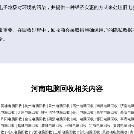
电子垃圾对环境的污染，并提供一种经济实惠的方式来处理旧电
常重要。在回收过程中，回收商会采取措施确保用户的隐私数据
全。
河南电脑回收相关内容
|
黄埔电脑回收
|
杭州电脑回收
|
泉州电脑回收
|
宿州电脑回收
|
南昌电脑回收
|
济南电
庄电脑回收
|
太原电脑回收
|
呼和浩特电脑回收
|
银川电脑回收
|
西宁电脑回收
|
西安电
|
丹阳电脑回收
|
金坛电脑回收
|
梁溪电脑回收
|
崇川电脑回收
|
邗江电脑回收
|
亭湖电
清电脑回收
|
越城电脑回收
|
婺城电脑回收
|
柯城电脑回收
|
定海电脑回收
|
黄岩电脑回
回收
|
浦东电脑回收
|
宁波电脑回收
|
三明电脑回收
|
淮北电脑回收
|
景德镇电脑回收
|
青