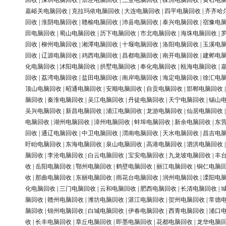
回收
|
深圳电脑回收
|
崇左电脑回收
|
三亚电脑回收
|
株洲电脑回收
|
黄石电
嘉峪关电脑回收
|
克拉玛依电脑回收
|
大连电脑回收
|
四平电脑回收
|
齐齐哈
回收
|
淮阴电脑回收
|
赣榆电脑回收
|
沛县电脑回收
|
泰兴电脑回收
|
宿豫电
田电脑回收
|
蜀山电脑回收
|
历下电脑回收
|
市北电脑回收
|
海珠电脑回收
|
回收
|
柳州电脑回收
|
湘潭电脑回收
|
十堰电脑回收
|
洛阳电脑回收
|
玉溪电
回收
|
辽源电脑回收
|
鸡西电脑回收
|
昌都电脑回收
|
南开电脑回收
|
建邺电
化电脑回收
|
沭阳电脑回收
|
拱墅电脑回收
|
奉化电脑回收
|
瓯海电脑回收
|
回收
|
荔湾电脑回收
|
盐田电脑回收
|
南岸电脑回收
|
海定电脑回收
|
徐汇电
顶山电脑回收
|
昭通电脑回收
|
安顺电脑回收
|
自贡电脑回收
|
邯郸电脑回收
脑回收
|
秦淮电脑回收
|
吴江电脑回收
|
丹徒电脑回收
|
天宁电脑回收
|
锡山
吴兴电脑回收
|
新昌电脑回收
|
浦江电脑回收
|
龙游电脑回收
|
仙居电脑回收
电脑回收
|
湖州电脑回收
|
漳州电脑回收
|
蚌埠电脑回收
|
新余电脑回收
|
东
回收
|
通辽电脑回收
|
中卫电脑回收
|
渭南电脑回收
|
天水电脑回收
|
昌吉电
盱眙电脑回收
|
东海电脑回收
|
泉山电脑回收
|
高港电脑回收
|
泗洪电脑回收
脑回收
|
李沧电脑回收
|
白云电脑回收
|
宝安电脑回收
|
九龙坡电脑回收
|
丰
收
|
岳阳电脑回收
|
鄂州电脑回收
|
鹤壁电脑回收
|
丽江电脑回收
|
铜仁电脑
收
|
那曲电脑回收
|
东丽电脑回收
|
雨花台电脑回收
|
润州电脑回收
|
溧阳电
化电脑回收
|
三门电脑回收
|
云和电脑回收
|
肥西电脑回收
|
长清电脑回收
|
脑回收
|
赣州电脑回收
|
潍坊电脑回收
|
湛江电脑回收
|
贺州电脑回收
|
常德
脑回收
|
锦州电脑回收
|
白城电脑回收
|
伊春电脑回收
|
西青电脑回收
|
浦口
收
|
长丰电脑回收
|
章丘电脑回收
|
即墨电脑回收
|
花都电脑回收
|
龙华电脑