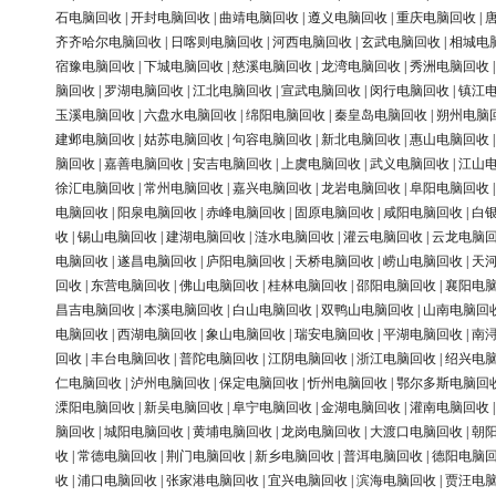
石电脑回收
|
开封电脑回收
|
曲靖电脑回收
|
遵义电脑回收
|
重庆电脑回收
|
齐齐哈尔电脑回收
|
日喀则电脑回收
|
河西电脑回收
|
玄武电脑回收
|
相城电
宿豫电脑回收
|
下城电脑回收
|
慈溪电脑回收
|
龙湾电脑回收
|
秀洲电脑回收
脑回收
|
罗湖电脑回收
|
江北电脑回收
|
宣武电脑回收
|
闵行电脑回收
|
镇江
玉溪电脑回收
|
六盘水电脑回收
|
绵阳电脑回收
|
秦皇岛电脑回收
|
朔州电脑
建邺电脑回收
|
姑苏电脑回收
|
句容电脑回收
|
新北电脑回收
|
惠山电脑回收
脑回收
|
嘉善电脑回收
|
安吉电脑回收
|
上虞电脑回收
|
武义电脑回收
|
江山
徐汇电脑回收
|
常州电脑回收
|
嘉兴电脑回收
|
龙岩电脑回收
|
阜阳电脑回收
电脑回收
|
阳泉电脑回收
|
赤峰电脑回收
|
固原电脑回收
|
咸阳电脑回收
|
白
收
|
锡山电脑回收
|
建湖电脑回收
|
涟水电脑回收
|
灌云电脑回收
|
云龙电脑
电脑回收
|
遂昌电脑回收
|
庐阳电脑回收
|
天桥电脑回收
|
崂山电脑回收
|
天
回收
|
东营电脑回收
|
佛山电脑回收
|
桂林电脑回收
|
邵阳电脑回收
|
襄阳电
昌吉电脑回收
|
本溪电脑回收
|
白山电脑回收
|
双鸭山电脑回收
|
山南电脑回
电脑回收
|
西湖电脑回收
|
象山电脑回收
|
瑞安电脑回收
|
平湖电脑回收
|
南
回收
|
丰台电脑回收
|
普陀电脑回收
|
江阴电脑回收
|
浙江电脑回收
|
绍兴电
仁电脑回收
|
泸州电脑回收
|
保定电脑回收
|
忻州电脑回收
|
鄂尔多斯电脑回
溧阳电脑回收
|
新吴电脑回收
|
阜宁电脑回收
|
金湖电脑回收
|
灌南电脑回收
脑回收
|
城阳电脑回收
|
黄埔电脑回收
|
龙岗电脑回收
|
大渡口电脑回收
|
朝
收
|
常德电脑回收
|
荆门电脑回收
|
新乡电脑回收
|
普洱电脑回收
|
德阳电脑
收
|
浦口电脑回收
|
张家港电脑回收
|
宜兴电脑回收
|
滨海电脑回收
|
贾汪电