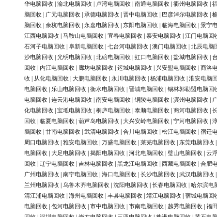
华电脑回收
|
渝北电脑回收
|
卢湾电脑回收
|
南通电脑回收
|
衢州电脑回收
|
脑回收
|
广元电脑回收
|
承德电脑回收
|
晋中电脑回收
|
巴彦淖尔电脑回收
|
脑回收
|
余杭电脑回收
|
永嘉电脑回收
|
东阳电脑回收
|
临海电脑回收
|
景宁
江西电脑回收
|
马鞍山电脑回收
|
宜春电脑回收
|
泰安电脑回收
|
江门电脑回
石河子电脑回收
|
阜新电脑回收
|
七台河电脑回收
|
澳门电脑回收
|
北辰电脑
沙电脑回收
|
光明电脑回收
|
北碚电脑回收
|
虹口电脑回收
|
盐城电脑回收
|
回收
|
内江电脑回收
|
廊坊电脑回收
|
运城电脑回收
|
兴安盟电脑回收
|
商洛
收
|
从化电脑回收
|
大鹏电脑回收
|
永川电脑回收
|
杨浦电脑回收
|
淮安电脑
电脑回收
|
乐山电脑回收
|
衡水电脑回收
|
晋城电脑回收
|
锡林郭勒盟电脑回
电脑回收
|
连云港电脑回收
|
南安电脑回收
|
铜陵电脑回收
|
滨州电脑回收
|
化电脑回收
|
宝坻电脑回收
|
桐庐电脑回收
|
泰顺电脑回收
|
商河电脑回收
|
回收
|
临夏电脑回收
|
葫芦岛电脑回收
|
大兴安岭电脑回收
|
宁河电脑回收
|
脑回收
|
甘南电脑回收
|
武清电脑回收
|
合川电脑回收
|
松江电脑回收
|
宿迁
周口电脑回收
|
雅安电脑回收
|
万盛电脑回收
|
莱芜电脑回收
|
东莞电脑回收
电脑回收
|
大足电脑回收
|
揭阳电脑回收
|
河北电脑回收
|
璧山电脑回收
|
云
回收
|
辽宁电脑回收
|
吉林电脑回收
|
黑龙江电脑回收
|
西藏电脑回收
|
合肥
广州电脑回收
|
南宁电脑回收
|
海口电脑回收
|
长沙电脑回收
|
武汉电脑回收
兰州电脑回收
|
乌鲁木齐电脑回收
|
沈阳电脑回收
|
长春电脑回收
|
哈尔滨电
清江浦电脑回收
|
海州电脑回收
|
丰县电脑回收
|
靖江电脑回收
|
宿城电脑回
电脑回收
|
包河电脑回收
|
市中电脑回收
|
市南电脑回收
|
越秀电脑回收
|
福