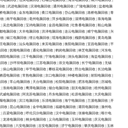
同电脑回收
|
包头电脑回收
|
石嘴山电脑回收
|
海东电脑回收
|
铜川电脑回收
|
回收
|
武进电脑回收
|
滨湖电脑回收
|
通州电脑回收
|
广陵电脑回收
|
盐都电脑
桥电脑回收
|
金东电脑回收
|
衢江电脑回收
|
岱山电脑回收
|
路桥电脑回收
|
青
回收
|
南平电脑回收
|
亳州电脑回收
|
萍乡电脑回收
|
淄博电脑回收
|
珠海电脑
收
|
吴忠电脑回收
|
宝鸡电脑回收
|
金昌电脑回收
|
吐鲁番电脑回收
|
鞍山电脑
都电脑回收
|
大丰电脑回收
|
洪泽电脑回收
|
连云电脑回收
|
睢宁电脑回收
|
兴
回收
|
椒江电脑回收
|
缙云电脑回收
|
瑶海电脑回收
|
槐荫电脑回收
|
黄岛电脑
庄电脑回收
|
汕头电脑回收
|
来宾电脑回收
|
衡阳电脑回收
|
宜昌电脑回收
|
平
脑回收
|
抚顺电脑回收
|
通化电脑回收
|
鹤岗电脑回收
|
林芝电脑回收
|
河东电
泗阳电脑回收
|
江干电脑回收
|
宁海电脑回收
|
洞头电脑回收
|
海盐电脑回收
|
脑回收
|
沙坪坝电脑回收
|
江苏电脑回收
|
崇文电脑回收
|
长宁电脑回收
|
无锡
收
|
保山电脑回收
|
毕节电脑回收
|
攀枝花电脑回收
|
邢台电脑回收
|
长治电脑
栖霞电脑回收
|
常熟电脑回收
|
京口电脑回收
|
钟楼电脑回收
|
射阳电脑回收
|
脑回收
|
常山电脑回收
|
天台电脑回收
|
松阳电脑回收
|
肥东电脑回收
|
历城电
收
|
淮南电脑回收
|
鹰潭电脑回收
|
烟台电脑回收
|
韶关电脑回收
|
梧州电脑回
武威电脑回收
|
阿克苏电脑回收
|
丹东电脑回收
|
松原电脑回收
|
大庆电脑回
堰电脑回收
|
滨江电脑回收
|
乐清电脑回收
|
海宁电脑回收
|
兰溪电脑回收
|
开
脑回收
|
昆山电脑回收
|
金华电脑回收
|
福建电脑回收
|
莆田电脑回收
|
滁州电
收
|
吕梁电脑回收
|
呼伦贝尔电脑回收
|
汉中电脑回收
|
张掖电脑回收
|
喀什电
收
|
龙港电脑回收
|
桐乡电脑回收
|
义乌电脑回收
|
玉环电脑回收
|
庆元电脑回
电脑回收
|
六安电脑回收
|
吉安电脑回收
|
济宁电脑回收
|
肇庆电脑回收
|
玉林