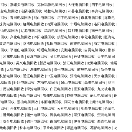
脑回收
|
嘉峪关电脑回收
|
克拉玛依电脑回收
|
大连电脑回收
|
四平电脑回收
|
盐都电脑回收
|
淮阴电脑回收
|
赣榆电脑回收
|
沛县电脑回收
|
泰兴电脑回收
|
脑回收
|
青田电脑回收
|
蜀山电脑回收
|
历下电脑回收
|
市北电脑回收
|
海珠电
珠海电脑回收
|
柳州电脑回收
|
湘潭电脑回收
|
十堰电脑回收
|
洛阳电脑回收
|
鞍山电脑回收
|
辽源电脑回收
|
鸡西电脑回收
|
昌都电脑回收
|
南开电脑回收
|
脑回收
|
兴化电脑回收
|
沭阳电脑回收
|
拱墅电脑回收
|
奉化电脑回收
|
瓯海电
黄岛电脑回收
|
荔湾电脑回收
|
盐田电脑回收
|
南岸电脑回收
|
海定电脑回收
|
脑回收
|
平顶山电脑回收
|
昭通电脑回收
|
安顺电脑回收
|
自贡电脑回收
|
邯郸
收
|
河东电脑回收
|
秦淮电脑回收
|
吴江电脑回收
|
丹徒电脑回收
|
天宁电脑回
电脑回收
|
吴兴电脑回收
|
新昌电脑回收
|
浦江电脑回收
|
龙游电脑回收
|
仙居
回收
|
无锡电脑回收
|
湖州电脑回收
|
漳州电脑回收
|
蚌埠电脑回收
|
新余电脑
长治电脑回收
|
通辽电脑回收
|
中卫电脑回收
|
渭南电脑回收
|
天水电脑回收
|
电脑回收
|
盱眙电脑回收
|
东海电脑回收
|
泉山电脑回收
|
高港电脑回收
|
泗洪
收
|
历城电脑回收
|
李沧电脑回收
|
白云电脑回收
|
宝安电脑回收
|
九龙坡电脑
州电脑回收
|
岳阳电脑回收
|
鄂州电脑回收
|
鹤壁电脑回收
|
丽江电脑回收
|
铜
庆电脑回收
|
那曲电脑回收
|
东丽电脑回收
|
雨花台电脑回收
|
润州电脑回收
|
脑回收
|
开化电脑回收
|
三门电脑回收
|
云和电脑回收
|
肥西电脑回收
|
长清电
收
|
滁州电脑回收
|
赣州电脑回收
|
潍坊电脑回收
|
湛江电脑回收
|
贺州电脑回
收
|
喀什电脑回收
|
锦州电脑回收
|
白城电脑回收
|
伊春电脑回收
|
西青电脑回
元电脑回收
|
长丰电脑回收
|
章丘电脑回收
|
即墨电脑回收
|
花都电脑回收
|
龙