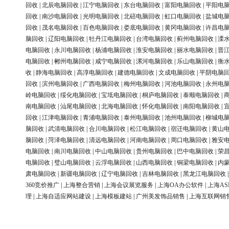
回收
|
北辰电脑回收
|
江宁电脑回收
|
东台电脑回收
|
富阳电脑回收
|
平阳电
回收
|
南沙电脑回收
|
光明电脑回收
|
北碚电脑回收
|
虹口电脑回收
|
盐城电
回收
|
茂名电脑回收
|
百色电脑回收
|
娄底电脑回收
|
黄冈电脑回收
|
许昌电
脑回收
|
辽阳电脑回收
|
牡丹江电脑回收
|
台湾电脑回收
|
蓟州电脑回收
|
溧
电脑回收
|
永川电脑回收
|
杨浦电脑回收
|
淮安电脑回收
|
丽水电脑回收
|
晋
电脑回收
|
郴州电脑回收
|
咸宁电脑回收
|
漯河电脑回收
|
乐山电脑回收
|
衡
收
|
静海电脑回收
|
高淳电脑回收
|
建德电脑回收
|
文成电脑回收
|
平阴电脑
回收
|
滨州电脑回收
|
广西电脑回收
|
梅州电脑回收
|
河池电脑回收
|
永州电
岭电脑回收
|
绥化电脑回收
|
宝坻电脑回收
|
桐庐电脑回收
|
泰顺电脑回收
|
南电脑回收
|
汕尾电脑回收
|
北海电脑回收
|
怀化电脑回收
|
南阳电脑回收
|
回收
|
江津电脑回收
|
青浦电脑回收
|
泰州电脑回收
|
池州电脑回收
|
柳城电
脑回收
|
武清电脑回收
|
合川电脑回收
|
松江电脑回收
|
宿迁电脑回收
|
黄山
脑回收
|
菏泽电脑回收
|
清远电脑回收
|
河南电脑回收
|
周口电脑回收
|
雅安
电脑回收
|
南川电脑回收
|
中山电脑回收
|
贵州电脑回收
|
巴中电脑回收
|
荣
电脑回收
|
璧山电脑回收
|
云浮电脑回收
|
山西电脑回收
|
铜梁电脑回收
|
内
肃电脑回收
|
新疆电脑回收
|
辽宁电脑回收
|
吉林电脑回收
|
黑龙江电脑回收
360竞价推广
|
上海整合营销
|
上海会议展览服务
|
上海OA办公软件
|
上海AS
理
|
上海自适应网站建设
|
上海模板建站
|
广州美发饰品销售
|
上海互联网销