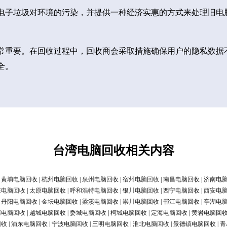
电子垃圾对环境的污染，并提供一种经济实惠的方式来处理旧电
常重要。在回收过程中，回收商会采取措施确保用户的隐私数据
全。
台湾电脑回收相关内容
|
黄埔电脑回收
|
杭州电脑回收
|
泉州电脑回收
|
宿州电脑回收
|
南昌电脑回收
|
济南电
庄电脑回收
|
太原电脑回收
|
呼和浩特电脑回收
|
银川电脑回收
|
西宁电脑回收
|
西安电
|
丹阳电脑回收
|
金坛电脑回收
|
梁溪电脑回收
|
崇川电脑回收
|
邗江电脑回收
|
亭湖电
清电脑回收
|
越城电脑回收
|
婺城电脑回收
|
柯城电脑回收
|
定海电脑回收
|
黄岩电脑回
回收
|
浦东电脑回收
|
宁波电脑回收
|
三明电脑回收
|
淮北电脑回收
|
景德镇电脑回收
|
青