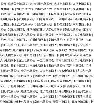
脑回收
|
嘉峪关电脑回收
|
克拉玛依电脑回收
|
大连电脑回收
|
四平电脑回收
|
盐都电脑回收
|
淮阴电脑回收
|
赣榆电脑回收
|
沛县电脑回收
|
泰兴电脑回收
|
脑回收
|
青田电脑回收
|
蜀山电脑回收
|
历下电脑回收
|
市北电脑回收
|
海珠电
珠海电脑回收
|
柳州电脑回收
|
湘潭电脑回收
|
十堰电脑回收
|
洛阳电脑回收
|
鞍山电脑回收
|
辽源电脑回收
|
鸡西电脑回收
|
昌都电脑回收
|
南开电脑回收
|
脑回收
|
兴化电脑回收
|
沭阳电脑回收
|
拱墅电脑回收
|
奉化电脑回收
|
瓯海电
黄岛电脑回收
|
荔湾电脑回收
|
盐田电脑回收
|
南岸电脑回收
|
海定电脑回收
|
脑回收
|
平顶山电脑回收
|
昭通电脑回收
|
安顺电脑回收
|
自贡电脑回收
|
邯郸
收
|
河东电脑回收
|
秦淮电脑回收
|
吴江电脑回收
|
丹徒电脑回收
|
天宁电脑回
电脑回收
|
吴兴电脑回收
|
新昌电脑回收
|
浦江电脑回收
|
龙游电脑回收
|
仙居
回收
|
无锡电脑回收
|
湖州电脑回收
|
漳州电脑回收
|
蚌埠电脑回收
|
新余电脑
长治电脑回收
|
通辽电脑回收
|
中卫电脑回收
|
渭南电脑回收
|
天水电脑回收
|
电脑回收
|
盱眙电脑回收
|
东海电脑回收
|
泉山电脑回收
|
高港电脑回收
|
泗洪
收
|
历城电脑回收
|
李沧电脑回收
|
白云电脑回收
|
宝安电脑回收
|
九龙坡电脑
州电脑回收
|
岳阳电脑回收
|
鄂州电脑回收
|
鹤壁电脑回收
|
丽江电脑回收
|
铜
庆电脑回收
|
那曲电脑回收
|
东丽电脑回收
|
雨花台电脑回收
|
润州电脑回收
|
脑回收
|
开化电脑回收
|
三门电脑回收
|
云和电脑回收
|
肥西电脑回收
|
长清电
收
|
滁州电脑回收
|
赣州电脑回收
|
潍坊电脑回收
|
湛江电脑回收
|
贺州电脑回
收
|
喀什电脑回收
|
锦州电脑回收
|
白城电脑回收
|
伊春电脑回收
|
西青电脑回
元电脑回收
|
长丰电脑回收
|
章丘电脑回收
|
即墨电脑回收
|
花都电脑回收
|
龙