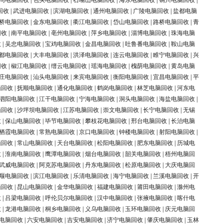
同电脑回收
|
包头电脑回收
|
石嘴山电脑回收
|
海东电脑回收
|
铜川电脑回收
|
回收
|
武进电脑回收
|
滨湖电脑回收
|
通州电脑回收
|
广陵电脑回收
|
盐都电脑
桥电脑回收
|
金东电脑回收
|
衢江电脑回收
|
岱山电脑回收
|
路桥电脑回收
|
青
回收
|
南平电脑回收
|
亳州电脑回收
|
萍乡电脑回收
|
淄博电脑回收
|
珠海电脑
收
|
吴忠电脑回收
|
宝鸡电脑回收
|
金昌电脑回收
|
吐鲁番电脑回收
|
鞍山电脑
都电脑回收
|
大丰电脑回收
|
洪泽电脑回收
|
连云电脑回收
|
睢宁电脑回收
|
兴
回收
|
椒江电脑回收
|
缙云电脑回收
|
瑶海电脑回收
|
槐荫电脑回收
|
黄岛电脑
庄电脑回收
|
汕头电脑回收
|
来宾电脑回收
|
衡阳电脑回收
|
宜昌电脑回收
|
平
脑回收
|
抚顺电脑回收
|
通化电脑回收
|
鹤岗电脑回收
|
林芝电脑回收
|
河东电
泗阳电脑回收
|
江干电脑回收
|
宁海电脑回收
|
洞头电脑回收
|
海盐电脑回收
|
脑回收
|
沙坪坝电脑回收
|
江苏电脑回收
|
崇文电脑回收
|
长宁电脑回收
|
无锡
收
|
保山电脑回收
|
毕节电脑回收
|
攀枝花电脑回收
|
邢台电脑回收
|
长治电脑
栖霞电脑回收
|
常熟电脑回收
|
京口电脑回收
|
钟楼电脑回收
|
射阳电脑回收
|
脑回收
|
常山电脑回收
|
天台电脑回收
|
松阳电脑回收
|
肥东电脑回收
|
历城电
收
|
淮南电脑回收
|
鹰潭电脑回收
|
烟台电脑回收
|
韶关电脑回收
|
梧州电脑回
武威电脑回收
|
阿克苏电脑回收
|
丹东电脑回收
|
松原电脑回收
|
大庆电脑回
堰电脑回收
|
滨江电脑回收
|
乐清电脑回收
|
海宁电脑回收
|
兰溪电脑回收
|
开
脑回收
|
昆山电脑回收
|
金华电脑回收
|
福建电脑回收
|
莆田电脑回收
|
滁州电
收
|
吕梁电脑回收
|
呼伦贝尔电脑回收
|
汉中电脑回收
|
张掖电脑回收
|
喀什电
收
|
龙港电脑回收
|
桐乡电脑回收
|
义乌电脑回收
|
玉环电脑回收
|
庆元电脑回
电脑回收
|
六安电脑回收
|
吉安电脑回收
|
济宁电脑回收
|
肇庆电脑回收
|
玉林