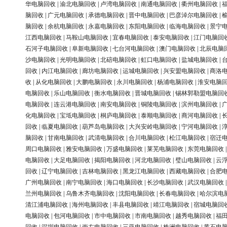
华电脑回收
|
渝北电脑回收
|
卢湾电脑回收
|
南通电脑回收
|
衢州电脑回收
|
脑回收
|
广元电脑回收
|
承德电脑回收
|
晋中电脑回收
|
巴彦淖尔电脑回收
|
脑回收
|
余杭电脑回收
|
永嘉电脑回收
|
东阳电脑回收
|
临海电脑回收
|
景宁
江西电脑回收
|
马鞍山电脑回收
|
宜春电脑回收
|
泰安电脑回收
|
江门电脑回
石河子电脑回收
|
阜新电脑回收
|
七台河电脑回收
|
澳门电脑回收
|
北辰电脑
沙电脑回收
|
光明电脑回收
|
北碚电脑回收
|
虹口电脑回收
|
盐城电脑回收
|
回收
|
内江电脑回收
|
廊坊电脑回收
|
运城电脑回收
|
兴安盟电脑回收
|
商洛
收
|
从化电脑回收
|
大鹏电脑回收
|
永川电脑回收
|
杨浦电脑回收
|
淮安电脑
电脑回收
|
乐山电脑回收
|
衡水电脑回收
|
晋城电脑回收
|
锡林郭勒盟电脑回
电脑回收
|
连云港电脑回收
|
南安电脑回收
|
铜陵电脑回收
|
滨州电脑回收
|
化电脑回收
|
宝坻电脑回收
|
桐庐电脑回收
|
泰顺电脑回收
|
商河电脑回收
|
回收
|
临夏电脑回收
|
葫芦岛电脑回收
|
大兴安岭电脑回收
|
宁河电脑回收
|
脑回收
|
甘南电脑回收
|
武清电脑回收
|
合川电脑回收
|
松江电脑回收
|
宿迁
周口电脑回收
|
雅安电脑回收
|
万盛电脑回收
|
莱芜电脑回收
|
东莞电脑回收
电脑回收
|
大足电脑回收
|
揭阳电脑回收
|
河北电脑回收
|
璧山电脑回收
|
云
回收
|
辽宁电脑回收
|
吉林电脑回收
|
黑龙江电脑回收
|
西藏电脑回收
|
合肥
广州电脑回收
|
南宁电脑回收
|
海口电脑回收
|
长沙电脑回收
|
武汉电脑回收
兰州电脑回收
|
乌鲁木齐电脑回收
|
沈阳电脑回收
|
长春电脑回收
|
哈尔滨电
清江浦电脑回收
|
海州电脑回收
|
丰县电脑回收
|
靖江电脑回收
|
宿城电脑回
电脑回收
|
包河电脑回收
|
市中电脑回收
|
市南电脑回收
|
越秀电脑回收
|
福