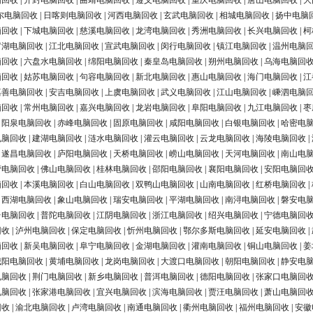
脑回收
|
开封电脑回收
|
曲靖电脑回收
|
遵义电脑回收
|
重庆电脑回收
|
唐山电脑回收
|
大
尔电脑回收
|
日喀则电脑回收
|
河西电脑回收
|
玄武电脑回收
|
相城电脑回收
|
扬中电脑
脑回收
|
下城电脑回收
|
慈溪电脑回收
|
龙湾电脑回收
|
秀洲电脑回收
|
长兴电脑回收
|
柯
罗湖电脑回收
|
江北电脑回收
|
宣武电脑回收
|
闵行电脑回收
|
镇江电脑回收
|
温州电脑
脑回收
|
六盘水电脑回收
|
绵阳电脑回收
|
秦皇岛电脑回收
|
朔州电脑回收
|
乌海电脑回
脑回收
|
姑苏电脑回收
|
句容电脑回收
|
新北电脑回收
|
惠山电脑回收
|
海门电脑回收
|
江
嘉善电脑回收
|
安吉电脑回收
|
上虞电脑回收
|
武义电脑回收
|
江山电脑回收
|
嵊泗电脑
脑回收
|
常州电脑回收
|
嘉兴电脑回收
|
龙岩电脑回收
|
阜阳电脑回收
|
九江电脑回收
|
枣
|
阳泉电脑回收
|
赤峰电脑回收
|
固原电脑回收
|
咸阳电脑回收
|
白银电脑回收
|
哈密电
电脑回收
|
建湖电脑回收
|
涟水电脑回收
|
灌云电脑回收
|
云龙电脑回收
|
海陵电脑回收
|
|
遂昌电脑回收
|
庐阳电脑回收
|
天桥电脑回收
|
崂山电脑回收
|
天河电脑回收
|
南山电
营电脑回收
|
佛山电脑回收
|
桂林电脑回收
|
邵阳电脑回收
|
襄阳电脑回收
|
安阳电脑回
脑回收
|
本溪电脑回收
|
白山电脑回收
|
双鸭山电脑回收
|
山南电脑回收
|
红桥电脑回收
|
|
西湖电脑回收
|
象山电脑回收
|
瑞安电脑回收
|
平湖电脑回收
|
南浔电脑回收
|
磐安电
台电脑回收
|
普陀电脑回收
|
江阴电脑回收
|
浙江电脑回收
|
绍兴电脑回收
|
宁德电脑回
回收
|
泸州电脑回收
|
保定电脑回收
|
忻州电脑回收
|
鄂尔多斯电脑回收
|
延安电脑回收
|
脑回收
|
新吴电脑回收
|
阜宁电脑回收
|
金湖电脑回收
|
灌南电脑回收
|
铜山电脑回收
|
姜
城阳电脑回收
|
黄埔电脑回收
|
龙岗电脑回收
|
大渡口电脑回收
|
朝阳电脑回收
|
静安电
电脑回收
|
荆门电脑回收
|
新乡电脑回收
|
普洱电脑回收
|
德阳电脑回收
|
张家口电脑回
电脑回收
|
张家港电脑回收
|
宜兴电脑回收
|
滨海电脑回收
|
贾汪电脑回收
|
萧山电脑回
回收
|
渝北电脑回收
|
卢湾电脑回收
|
南通电脑回收
|
衢州电脑回收
|
福州电脑回收
|
安徽