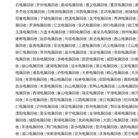
石电脑回收
|
开封电脑回收
|
曲靖电脑回收
|
遵义电脑回收
|
重庆电脑回收
|
齐齐哈尔电脑回收
|
日喀则电脑回收
|
河西电脑回收
|
玄武电脑回收
|
相城电
宿豫电脑回收
|
下城电脑回收
|
慈溪电脑回收
|
龙湾电脑回收
|
秀洲电脑回收
脑回收
|
罗湖电脑回收
|
江北电脑回收
|
宣武电脑回收
|
闵行电脑回收
|
镇江
玉溪电脑回收
|
六盘水电脑回收
|
绵阳电脑回收
|
秦皇岛电脑回收
|
朔州电脑
建邺电脑回收
|
姑苏电脑回收
|
句容电脑回收
|
新北电脑回收
|
惠山电脑回收
脑回收
|
嘉善电脑回收
|
安吉电脑回收
|
上虞电脑回收
|
武义电脑回收
|
江山
徐汇电脑回收
|
常州电脑回收
|
嘉兴电脑回收
|
龙岩电脑回收
|
阜阳电脑回收
电脑回收
|
阳泉电脑回收
|
赤峰电脑回收
|
固原电脑回收
|
咸阳电脑回收
|
白
收
|
锡山电脑回收
|
建湖电脑回收
|
涟水电脑回收
|
灌云电脑回收
|
云龙电脑
电脑回收
|
遂昌电脑回收
|
庐阳电脑回收
|
天桥电脑回收
|
崂山电脑回收
|
天
回收
|
东营电脑回收
|
佛山电脑回收
|
桂林电脑回收
|
邵阳电脑回收
|
襄阳电
昌吉电脑回收
|
本溪电脑回收
|
白山电脑回收
|
双鸭山电脑回收
|
山南电脑回
电脑回收
|
西湖电脑回收
|
象山电脑回收
|
瑞安电脑回收
|
平湖电脑回收
|
南
回收
|
丰台电脑回收
|
普陀电脑回收
|
江阴电脑回收
|
浙江电脑回收
|
绍兴电
仁电脑回收
|
泸州电脑回收
|
保定电脑回收
|
忻州电脑回收
|
鄂尔多斯电脑回
溧阳电脑回收
|
新吴电脑回收
|
阜宁电脑回收
|
金湖电脑回收
|
灌南电脑回收
脑回收
|
城阳电脑回收
|
黄埔电脑回收
|
龙岗电脑回收
|
大渡口电脑回收
|
朝
收
|
常德电脑回收
|
荆门电脑回收
|
新乡电脑回收
|
普洱电脑回收
|
德阳电脑
收
|
浦口电脑回收
|
张家港电脑回收
|
宜兴电脑回收
|
滨海电脑回收
|
贾汪电