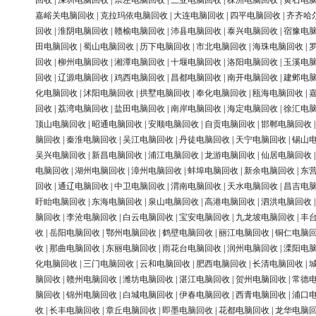
回收
|
深圳电脑回收
|
崇左电脑回收
|
三亚电脑回收
|
株洲电脑回收
|
黄石电
嘉峪关电脑回收
|
克拉玛依电脑回收
|
大连电脑回收
|
四平电脑回收
|
齐齐哈
回收
|
淮阴电脑回收
|
赣榆电脑回收
|
沛县电脑回收
|
泰兴电脑回收
|
宿豫电
田电脑回收
|
蜀山电脑回收
|
历下电脑回收
|
市北电脑回收
|
海珠电脑回收
|
回收
|
柳州电脑回收
|
湘潭电脑回收
|
十堰电脑回收
|
洛阳电脑回收
|
玉溪电
回收
|
辽源电脑回收
|
鸡西电脑回收
|
昌都电脑回收
|
南开电脑回收
|
建邺电
化电脑回收
|
沭阳电脑回收
|
拱墅电脑回收
|
奉化电脑回收
|
瓯海电脑回收
|
回收
|
荔湾电脑回收
|
盐田电脑回收
|
南岸电脑回收
|
海定电脑回收
|
徐汇电
顶山电脑回收
|
昭通电脑回收
|
安顺电脑回收
|
自贡电脑回收
|
邯郸电脑回收
脑回收
|
秦淮电脑回收
|
吴江电脑回收
|
丹徒电脑回收
|
天宁电脑回收
|
锡山
吴兴电脑回收
|
新昌电脑回收
|
浦江电脑回收
|
龙游电脑回收
|
仙居电脑回收
电脑回收
|
湖州电脑回收
|
漳州电脑回收
|
蚌埠电脑回收
|
新余电脑回收
|
东
回收
|
通辽电脑回收
|
中卫电脑回收
|
渭南电脑回收
|
天水电脑回收
|
昌吉电
盱眙电脑回收
|
东海电脑回收
|
泉山电脑回收
|
高港电脑回收
|
泗洪电脑回收
脑回收
|
李沧电脑回收
|
白云电脑回收
|
宝安电脑回收
|
九龙坡电脑回收
|
丰
收
|
岳阳电脑回收
|
鄂州电脑回收
|
鹤壁电脑回收
|
丽江电脑回收
|
铜仁电脑
收
|
那曲电脑回收
|
东丽电脑回收
|
雨花台电脑回收
|
润州电脑回收
|
溧阳电
化电脑回收
|
三门电脑回收
|
云和电脑回收
|
肥西电脑回收
|
长清电脑回收
|
脑回收
|
赣州电脑回收
|
潍坊电脑回收
|
湛江电脑回收
|
贺州电脑回收
|
常德
脑回收
|
锦州电脑回收
|
白城电脑回收
|
伊春电脑回收
|
西青电脑回收
|
浦口
收
|
长丰电脑回收
|
章丘电脑回收
|
即墨电脑回收
|
花都电脑回收
|
龙华电脑