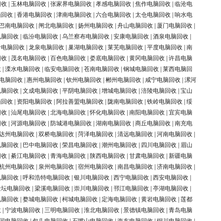
回收
|
玉林电脑回收
|
张家界电脑回收
|
孝感电脑回收
|
焦作电脑回收
|
临沧电
脑回收
|
香港电脑回收
|
津南电脑回收
|
六合电脑回收
|
太仓电脑回收
|
响水电
巴南电脑回收
|
闸北电脑回收
|
扬州电脑回收
|
舟山电脑回收
|
厦门电脑回收
|
电脑回收
|
临汾电脑回收
|
乌兰察布电脑回收
|
安康电脑回收
|
酒泉电脑回收
|
岭电脑回收
|
龙泉电脑回收
|
巢湖电脑回收
|
莱芜电脑回收
|
平度电脑回收
|
南
回收
|
茂名电脑回收
|
百色电脑回收
|
娄底电脑回收
|
黄冈电脑回收
|
许昌电脑
收
|
溧水电脑回收
|
临安电脑回收
|
苍南电脑回收
|
钢城电脑回收
|
莱西电脑回
电脑回收
|
惠州电脑回收
|
钦州电脑回收
|
郴州电脑回收
|
咸宁电脑回收
|
漯河
电脑回收
|
文成电脑回收
|
平阴电脑回收
|
增城电脑回收
|
涪陵电脑回收
|
宝山
脑回收
|
资阳电脑回收
|
阿拉善盟电脑回收
|
陇南电脑回收
|
铁岭电脑回收
|
绥
回收
|
汕尾电脑回收
|
北海电脑回收
|
怀化电脑回收
|
南阳电脑回收
|
宜宾电脑
回收
|
河源电脑回收
|
防城港电脑回收
|
湖南电脑回收
|
商丘电脑回收
|
南充电
达州电脑回收
|
双桥电脑回收
|
菏泽电脑回收
|
清远电脑回收
|
河南电脑回收
|
电脑回收
|
巴中电脑回收
|
荣昌电脑回收
|
潮州电脑回收
|
四川电脑回收
|
眉山
回收
|
綦江电脑回收
|
青海电脑回收
|
陕西电脑回收
|
甘肃电脑回收
|
新疆电脑
杭州电脑回收
|
泉州电脑回收
|
宿州电脑回收
|
南昌电脑回收
|
济南电脑回收
|
电脑回收
|
呼和浩特电脑回收
|
银川电脑回收
|
西宁电脑回收
|
西安电脑回收
|
金坛电脑回收
|
梁溪电脑回收
|
崇川电脑回收
|
邗江电脑回收
|
亭湖电脑回收
|
电脑回收
|
婺城电脑回收
|
柯城电脑回收
|
定海电脑回收
|
黄岩电脑回收
|
莲都
收
|
宁波电脑回收
|
三明电脑回收
|
淮北电脑回收
|
景德镇电脑回收
|
青岛电脑