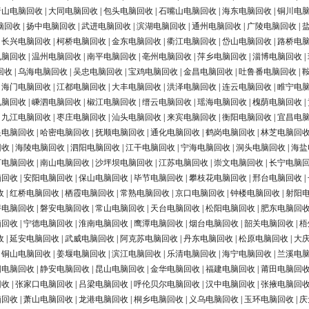
唐山电脑回收
|
大同电脑回收
|
包头电脑回收
|
石嘴山电脑回收
|
海东电脑回收
|
铜川电
脑回收
|
扬中电脑回收
|
武进电脑回收
|
滨湖电脑回收
|
通州电脑回收
|
广陵电脑回收
|
|
长兴电脑回收
|
柯桥电脑回收
|
金东电脑回收
|
衢江电脑回收
|
岱山电脑回收
|
路桥电
电脑回收
|
温州电脑回收
|
南平电脑回收
|
亳州电脑回收
|
萍乡电脑回收
|
淄博电脑回收
|
回收
|
乌海电脑回收
|
吴忠电脑回收
|
宝鸡电脑回收
|
金昌电脑回收
|
吐鲁番电脑回收
|
|
海门电脑回收
|
江都电脑回收
|
大丰电脑回收
|
洪泽电脑回收
|
连云电脑回收
|
睢宁电
电脑回收
|
嵊泗电脑回收
|
椒江电脑回收
|
缙云电脑回收
|
瑶海电脑回收
|
槐荫电脑回收
|
|
九江电脑回收
|
枣庄电脑回收
|
汕头电脑回收
|
来宾电脑回收
|
衡阳电脑回收
|
宜昌电
银电脑回收
|
哈密电脑回收
|
抚顺电脑回收
|
通化电脑回收
|
鹤岗电脑回收
|
林芝电脑回
回收
|
海陵电脑回收
|
泗阳电脑回收
|
江干电脑回收
|
宁海电脑回收
|
洞头电脑回收
|
海盐
河电脑回收
|
南山电脑回收
|
沙坪坝电脑回收
|
江苏电脑回收
|
崇文电脑回收
|
长宁电脑
脑回收
|
安阳电脑回收
|
保山电脑回收
|
毕节电脑回收
|
攀枝花电脑回收
|
邢台电脑回收
|
收
|
红桥电脑回收
|
栖霞电脑回收
|
常熟电脑回收
|
京口电脑回收
|
钟楼电脑回收
|
射阳
浔电脑回收
|
磐安电脑回收
|
常山电脑回收
|
天台电脑回收
|
松阳电脑回收
|
肥东电脑回
脑回收
|
宁德电脑回收
|
淮南电脑回收
|
鹰潭电脑回收
|
烟台电脑回收
|
韶关电脑回收
|
梧
收
|
延安电脑回收
|
武威电脑回收
|
阿克苏电脑回收
|
丹东电脑回收
|
松原电脑回收
|
大
|
铜山电脑回收
|
姜堰电脑回收
|
滨江电脑回收
|
乐清电脑回收
|
海宁电脑回收
|
兰溪电
阳电脑回收
|
静安电脑回收
|
昆山电脑回收
|
金华电脑回收
|
福建电脑回收
|
莆田电脑回
回收
|
张家口电脑回收
|
吕梁电脑回收
|
呼伦贝尔电脑回收
|
汉中电脑回收
|
张掖电脑回
脑回收
|
萧山电脑回收
|
龙港电脑回收
|
桐乡电脑回收
|
义乌电脑回收
|
玉环电脑回收
|
庆