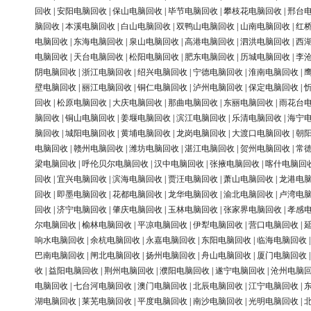
回收
|
安阳电脑回收
|
保山电脑回收
|
毕节电脑回收
|
攀枝花电脑回收
|
邢台
脑回收
|
本溪电脑回收
|
白山电脑回收
|
双鸭山电脑回收
|
山南电脑回收
|
红
电脑回收
|
东海电脑回收
|
泉山电脑回收
|
高港电脑回收
|
泗洪电脑回收
|
西
电脑回收
|
天台电脑回收
|
松阳电脑回收
|
肥东电脑回收
|
历城电脑回收
|
李
阴电脑回收
|
浙江电脑回收
|
绍兴电脑回收
|
宁德电脑回收
|
淮南电脑回收
|
壁电脑回收
|
丽江电脑回收
|
铜仁电脑回收
|
泸州电脑回收
|
保定电脑回收
|
回收
|
松原电脑回收
|
大庆电脑回收
|
那曲电脑回收
|
东丽电脑回收
|
雨花台
脑回收
|
铜山电脑回收
|
姜堰电脑回收
|
滨江电脑回收
|
乐清电脑回收
|
海宁
脑回收
|
城阳电脑回收
|
黄埔电脑回收
|
龙岗电脑回收
|
大渡口电脑回收
|
朝
电脑回收
|
赣州电脑回收
|
潍坊电脑回收
|
湛江电脑回收
|
贺州电脑回收
|
常
梁电脑回收
|
呼伦贝尔电脑回收
|
汉中电脑回收
|
张掖电脑回收
|
喀什电脑回
回收
|
宜兴电脑回收
|
滨海电脑回收
|
贾汪电脑回收
|
萧山电脑回收
|
龙港电
回收
|
即墨电脑回收
|
花都电脑回收
|
龙华电脑回收
|
渝北电脑回收
|
卢湾电
回收
|
济宁电脑回收
|
肇庆电脑回收
|
玉林电脑回收
|
张家界电脑回收
|
孝感
尔电脑回收
|
榆林电脑回收
|
平凉电脑回收
|
伊犁电脑回收
|
营口电脑回收
|
响水电脑回收
|
余杭电脑回收
|
永嘉电脑回收
|
东阳电脑回收
|
临海电脑回收
巴南电脑回收
|
闸北电脑回收
|
扬州电脑回收
|
舟山电脑回收
|
厦门电脑回收
收
|
益阳电脑回收
|
荆州电脑回收
|
濮阳电脑回收
|
遂宁电脑回收
|
沧州电脑
电脑回收
|
七台河电脑回收
|
澳门电脑回收
|
北辰电脑回收
|
江宁电脑回收
|
湖电脑回收
|
莱芜电脑回收
|
平度电脑回收
|
南沙电脑回收
|
光明电脑回收
|