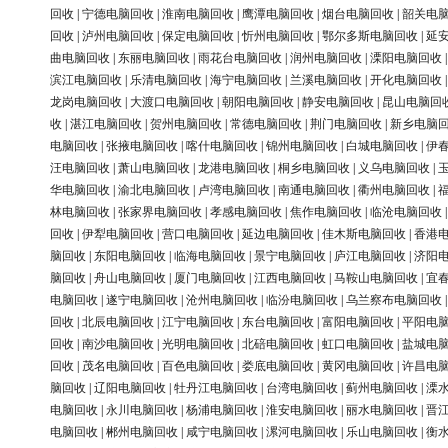
回收
|
宁德电脑回收
|
淮南电脑回收
|
鹰潭电脑回收
|
烟台电脑回收
|
韶关电
回收
|
泸州电脑回收
|
保定电脑回收
|
忻州电脑回收
|
鄂尔多斯电脑回收
|
延
曲电脑回收
|
东丽电脑回收
|
雨花台电脑回收
|
润州电脑回收
|
溧阳电脑回收
滨江电脑回收
|
乐清电脑回收
|
海宁电脑回收
|
兰溪电脑回收
|
开化电脑回收
龙岗电脑回收
|
大渡口电脑回收
|
朝阳电脑回收
|
静安电脑回收
|
昆山电脑回
收
|
湛江电脑回收
|
贺州电脑回收
|
常德电脑回收
|
荆门电脑回收
|
新乡电脑
电脑回收
|
张掖电脑回收
|
喀什电脑回收
|
锦州电脑回收
|
白城电脑回收
|
伊
汪电脑回收
|
萧山电脑回收
|
龙港电脑回收
|
桐乡电脑回收
|
义乌电脑回收
|
华电脑回收
|
渝北电脑回收
|
卢湾电脑回收
|
南通电脑回收
|
衢州电脑回收
|
林电脑回收
|
张家界电脑回收
|
孝感电脑回收
|
焦作电脑回收
|
临沧电脑回收
回收
|
伊犁电脑回收
|
营口电脑回收
|
延边电脑回收
|
佳木斯电脑回收
|
香港
脑回收
|
东阳电脑回收
|
临海电脑回收
|
景宁电脑回收
|
庐江电脑回收
|
济阳
脑回收
|
舟山电脑回收
|
厦门电脑回收
|
江西电脑回收
|
马鞍山电脑回收
|
宜
电脑回收
|
遂宁电脑回收
|
沧州电脑回收
|
临汾电脑回收
|
乌兰察布电脑回收
回收
|
北辰电脑回收
|
江宁电脑回收
|
东台电脑回收
|
富阳电脑回收
|
平阳电
回收
|
南沙电脑回收
|
光明电脑回收
|
北碚电脑回收
|
虹口电脑回收
|
盐城电
回收
|
茂名电脑回收
|
百色电脑回收
|
娄底电脑回收
|
黄冈电脑回收
|
许昌电
脑回收
|
辽阳电脑回收
|
牡丹江电脑回收
|
台湾电脑回收
|
蓟州电脑回收
|
溧
电脑回收
|
永川电脑回收
|
杨浦电脑回收
|
淮安电脑回收
|
丽水电脑回收
|
晋
电脑回收
|
郴州电脑回收
|
咸宁电脑回收
|
漯河电脑回收
|
乐山电脑回收
|
衡