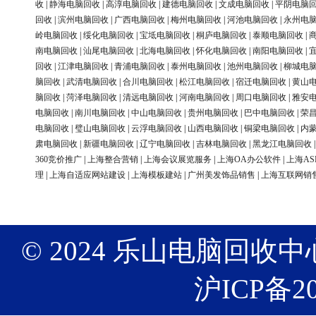
收
|
静海电脑回收
|
高淳电脑回收
|
建德电脑回收
|
文成电脑回收
|
平阴电脑
回收
|
滨州电脑回收
|
广西电脑回收
|
梅州电脑回收
|
河池电脑回收
|
永州电
岭电脑回收
|
绥化电脑回收
|
宝坻电脑回收
|
桐庐电脑回收
|
泰顺电脑回收
|
南电脑回收
|
汕尾电脑回收
|
北海电脑回收
|
怀化电脑回收
|
南阳电脑回收
|
回收
|
江津电脑回收
|
青浦电脑回收
|
泰州电脑回收
|
池州电脑回收
|
柳城电
脑回收
|
武清电脑回收
|
合川电脑回收
|
松江电脑回收
|
宿迁电脑回收
|
黄山
脑回收
|
菏泽电脑回收
|
清远电脑回收
|
河南电脑回收
|
周口电脑回收
|
雅安
电脑回收
|
南川电脑回收
|
中山电脑回收
|
贵州电脑回收
|
巴中电脑回收
|
荣
电脑回收
|
璧山电脑回收
|
云浮电脑回收
|
山西电脑回收
|
铜梁电脑回收
|
内
肃电脑回收
|
新疆电脑回收
|
辽宁电脑回收
|
吉林电脑回收
|
黑龙江电脑回收
360竞价推广
|
上海整合营销
|
上海会议展览服务
|
上海OA办公软件
|
上海AS
理
|
上海自适应网站建设
|
上海模板建站
|
广州美发饰品销售
|
上海互联网销
© 2024 乐山电脑回收中心 版权
沪ICP备20