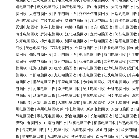
电脑回收
|
三明电脑回收
|
淮北电脑回收
|
景德镇电脑回收
|
青岛电脑回收
|
靖电脑回收
|
遵义电脑回收
|
重庆电脑回收
|
唐山电脑回收
|
大同电脑回收
|
脑回收
|
大连电脑回收
|
四平电脑回收
|
齐齐哈尔电脑回收
|
日喀则电脑回收
通州电脑回收
|
广陵电脑回收
|
盐都电脑回收
|
淮阴电脑回收
|
赣榆电脑回收
秀洲电脑回收
|
长兴电脑回收
|
柯桥电脑回收
|
金东电脑回收
|
衢江电脑回收
海珠电脑回收
|
罗湖电脑回收
|
江北电脑回收
|
宣武电脑回收
|
闵行电脑回收
珠海电脑回收
|
柳州电脑回收
|
湘潭电脑回收
|
十堰电脑回收
|
洛阳电脑回收
回收
|
吴忠电脑回收
|
宝鸡电脑回收
|
金昌电脑回收
|
吐鲁番电脑回收
|
鞍山
脑回收
|
句容电脑回收
|
新北电脑回收
|
惠山电脑回收
|
海门电脑回收
|
江都
脑回收
|
拱墅电脑回收
|
奉化电脑回收
|
瓯海电脑回收
|
嘉善电脑回收
|
安吉
脑回收
|
瑶海电脑回收
|
槐荫电脑回收
|
黄岛电脑回收
|
荔湾电脑回收
|
盐田
脑回收
|
阜阳电脑回收
|
九江电脑回收
|
枣庄电脑回收
|
汕头电脑回收
|
来宾
电脑回收
|
邯郸电脑回收
|
阳泉电脑回收
|
赤峰电脑回收
|
固原电脑回收
|
咸
电脑回收
|
河东电脑回收
|
秦淮电脑回收
|
吴江电脑回收
|
丹徒电脑回收
|
天
电脑回收
|
泗阳电脑回收
|
江干电脑回收
|
宁海电脑回收
|
洞头电脑回收
|
海
电脑回收
|
庐阳电脑回收
|
天桥电脑回收
|
崂山电脑回收
|
天河电脑回收
|
南
州电脑回收
|
漳州电脑回收
|
蚌埠电脑回收
|
新余电脑回收
|
东营电脑回收
|
节电脑回收
|
攀枝花电脑回收
|
邢台电脑回收
|
长治电脑回收
|
通辽电脑回收
双鸭山电脑回收
|
山南电脑回收
|
红桥电脑回收
|
栖霞电脑回收
|
常熟电脑回
收
|
高港电脑回收
|
泗洪电脑回收
|
西湖电脑回收
|
象山电脑回收
|
瑞安电脑
收
|
肥东电脑回收
|
历城电脑回收
|
李沧电脑回收
|
白云电脑回收
|
宝安电脑