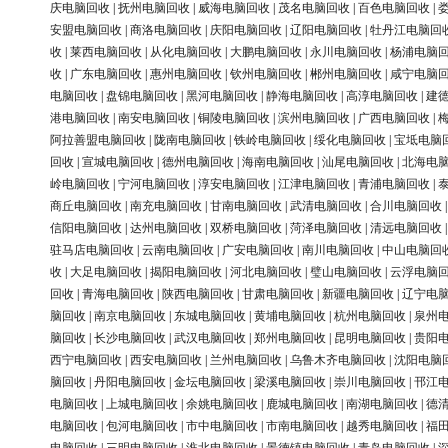
庆电脑回收
|
抚州电脑回收
|
威海电脑回收
|
茂名电脑回收
|
百色电脑回收
|
安盟电脑回收
|
商洛电脑回收
|
庆阳电脑回收
|
辽阳电脑回收
|
牡丹江电脑回
收
|
莱西电脑回收
|
从化电脑回收
|
大鹏电脑回收
|
永川电脑回收
|
杨浦电脑
收
|
广东电脑回收
|
惠州电脑回收
|
钦州电脑回收
|
郴州电脑回收
|
咸宁电脑
电脑回收
|
盘锦电脑回收
|
黑河电脑回收
|
静海电脑回收
|
高淳电脑回收
|
建
港电脑回收
|
南安电脑回收
|
铜陵电脑回收
|
滨州电脑回收
|
广西电脑回收
|
阿拉善盟电脑回收
|
陇南电脑回收
|
铁岭电脑回收
|
绥化电脑回收
|
宝坻电脑
回收
|
宣城电脑回收
|
德州电脑回收
|
海南电脑回收
|
汕尾电脑回收
|
北海电
岭电脑回收
|
宁河电脑回收
|
淳安电脑回收
|
江津电脑回收
|
青浦电脑回收
|
商丘电脑回收
|
南充电脑回收
|
甘南电脑回收
|
武清电脑回收
|
合川电脑回收
信阳电脑回收
|
达州电脑回收
|
双桥电脑回收
|
菏泽电脑回收
|
清远电脑回收
驻马店电脑回收
|
云南电脑回收
|
广安电脑回收
|
南川电脑回收
|
中山电脑回
收
|
大足电脑回收
|
揭阳电脑回收
|
河北电脑回收
|
璧山电脑回收
|
云浮电脑
回收
|
青海电脑回收
|
陕西电脑回收
|
甘肃电脑回收
|
新疆电脑回收
|
辽宁电
脑回收
|
南京电脑回收
|
东城电脑回收
|
黄埔电脑回收
|
杭州电脑回收
|
泉州
脑回收
|
长沙电脑回收
|
武汉电脑回收
|
郑州电脑回收
|
昆明电脑回收
|
贵阳
西宁电脑回收
|
西安电脑回收
|
兰州电脑回收
|
乌鲁木齐电脑回收
|
沈阳电脑
脑回收
|
丹阳电脑回收
|
金坛电脑回收
|
梁溪电脑回收
|
崇川电脑回收
|
邗江
电脑回收
|
上城电脑回收
|
余姚电脑回收
|
鹿城电脑回收
|
南湖电脑回收
|
德
电脑回收
|
包河电脑回收
|
市中电脑回收
|
市南电脑回收
|
越秀电脑回收
|
福