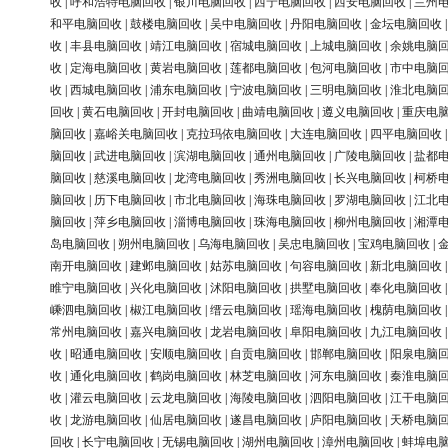
收
|
呼和浩特电脑回收
|
银川电脑回收
|
西宁电脑回收
|
西安电脑回收
|
兰州
和平电脑回收
|
鼓楼电脑回收
|
吴中电脑回收
|
丹阳电脑回收
|
金坛电脑回收
收
|
丰县电脑回收
|
靖江电脑回收
|
宿城电脑回收
|
上城电脑回收
|
余姚电脑
收
|
定海电脑回收
|
黄岩电脑回收
|
莲都电脑回收
|
包河电脑回收
|
市中电脑
收
|
西城电脑回收
|
浦东电脑回收
|
宁波电脑回收
|
三明电脑回收
|
淮北电脑
回收
|
黄石电脑回收
|
开封电脑回收
|
曲靖电脑回收
|
遵义电脑回收
|
重庆电
脑回收
|
嘉峪关电脑回收
|
克拉玛依电脑回收
|
大连电脑回收
|
四平电脑回收
脑回收
|
武进电脑回收
|
滨湖电脑回收
|
通州电脑回收
|
广陵电脑回收
|
盐都
脑回收
|
慈溪电脑回收
|
龙湾电脑回收
|
秀洲电脑回收
|
长兴电脑回收
|
柯桥
脑回收
|
历下电脑回收
|
市北电脑回收
|
海珠电脑回收
|
罗湖电脑回收
|
江北
脑回收
|
萍乡电脑回收
|
淄博电脑回收
|
珠海电脑回收
|
柳州电脑回收
|
湘潭
岛电脑回收
|
朔州电脑回收
|
乌海电脑回收
|
吴忠电脑回收
|
宝鸡电脑回收
|
南开电脑回收
|
建邺电脑回收
|
姑苏电脑回收
|
句容电脑回收
|
新北电脑回收
睢宁电脑回收
|
兴化电脑回收
|
沭阳电脑回收
|
拱墅电脑回收
|
奉化电脑回收
嵊泗电脑回收
|
椒江电脑回收
|
缙云电脑回收
|
瑶海电脑回收
|
槐荫电脑回收
常州电脑回收
|
嘉兴电脑回收
|
龙岩电脑回收
|
阜阳电脑回收
|
九江电脑回收
收
|
昭通电脑回收
|
安顺电脑回收
|
自贡电脑回收
|
邯郸电脑回收
|
阳泉电脑
收
|
通化电脑回收
|
鹤岗电脑回收
|
林芝电脑回收
|
河东电脑回收
|
秦淮电脑
收
|
灌云电脑回收
|
云龙电脑回收
|
海陵电脑回收
|
泗阳电脑回收
|
江干电脑
收
|
龙游电脑回收
|
仙居电脑回收
|
遂昌电脑回收
|
庐阳电脑回收
|
天桥电脑
回收
|
长宁电脑回收
|
无锡电脑回收
|
湖州电脑回收
|
漳州电脑回收
|
蚌埠电