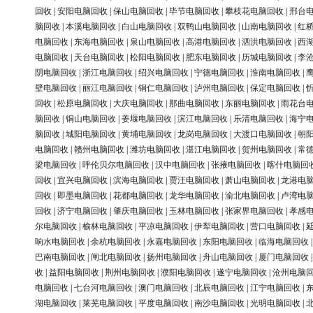
回收
|
安阳电脑回收
|
保山电脑回收
|
毕节电脑回收
|
攀枝花电脑回收
|
邢台
脑回收
|
本溪电脑回收
|
白山电脑回收
|
双鸭山电脑回收
|
山南电脑回收
|
红
电脑回收
|
东海电脑回收
|
泉山电脑回收
|
高港电脑回收
|
泗洪电脑回收
|
西
电脑回收
|
天台电脑回收
|
松阳电脑回收
|
肥东电脑回收
|
历城电脑回收
|
李
阴电脑回收
|
浙江电脑回收
|
绍兴电脑回收
|
宁德电脑回收
|
淮南电脑回收
|
壁电脑回收
|
丽江电脑回收
|
铜仁电脑回收
|
泸州电脑回收
|
保定电脑回收
|
回收
|
松原电脑回收
|
大庆电脑回收
|
那曲电脑回收
|
东丽电脑回收
|
雨花台
脑回收
|
铜山电脑回收
|
姜堰电脑回收
|
滨江电脑回收
|
乐清电脑回收
|
海宁
脑回收
|
城阳电脑回收
|
黄埔电脑回收
|
龙岗电脑回收
|
大渡口电脑回收
|
朝
电脑回收
|
赣州电脑回收
|
潍坊电脑回收
|
湛江电脑回收
|
贺州电脑回收
|
常
梁电脑回收
|
呼伦贝尔电脑回收
|
汉中电脑回收
|
张掖电脑回收
|
喀什电脑回
回收
|
宜兴电脑回收
|
滨海电脑回收
|
贾汪电脑回收
|
萧山电脑回收
|
龙港电
回收
|
即墨电脑回收
|
花都电脑回收
|
龙华电脑回收
|
渝北电脑回收
|
卢湾电
回收
|
济宁电脑回收
|
肇庆电脑回收
|
玉林电脑回收
|
张家界电脑回收
|
孝感
尔电脑回收
|
榆林电脑回收
|
平凉电脑回收
|
伊犁电脑回收
|
营口电脑回收
|
响水电脑回收
|
余杭电脑回收
|
永嘉电脑回收
|
东阳电脑回收
|
临海电脑回收
巴南电脑回收
|
闸北电脑回收
|
扬州电脑回收
|
舟山电脑回收
|
厦门电脑回收
收
|
益阳电脑回收
|
荆州电脑回收
|
濮阳电脑回收
|
遂宁电脑回收
|
沧州电脑
电脑回收
|
七台河电脑回收
|
澳门电脑回收
|
北辰电脑回收
|
江宁电脑回收
|
湖电脑回收
|
莱芜电脑回收
|
平度电脑回收
|
南沙电脑回收
|
光明电脑回收
|