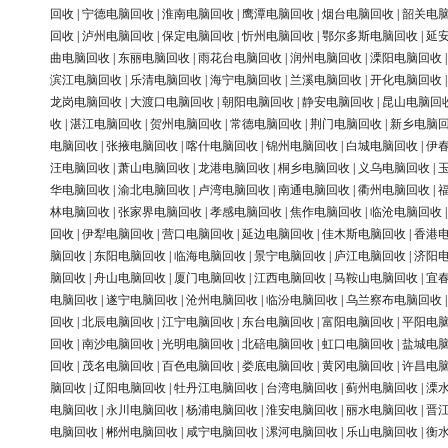
回收
|
宁德电脑回收
|
淮南电脑回收
|
鹰潭电脑回收
|
烟台电脑回收
|
韶关电
回收
|
泸州电脑回收
|
保定电脑回收
|
忻州电脑回收
|
鄂尔多斯电脑回收
|
延
曲电脑回收
|
东丽电脑回收
|
雨花台电脑回收
|
润州电脑回收
|
溧阳电脑回收
滨江电脑回收
|
乐清电脑回收
|
海宁电脑回收
|
兰溪电脑回收
|
开化电脑回收
龙岗电脑回收
|
大渡口电脑回收
|
朝阳电脑回收
|
静安电脑回收
|
昆山电脑回
收
|
湛江电脑回收
|
贺州电脑回收
|
常德电脑回收
|
荆门电脑回收
|
新乡电脑
电脑回收
|
张掖电脑回收
|
喀什电脑回收
|
锦州电脑回收
|
白城电脑回收
|
伊
汪电脑回收
|
萧山电脑回收
|
龙港电脑回收
|
桐乡电脑回收
|
义乌电脑回收
|
华电脑回收
|
渝北电脑回收
|
卢湾电脑回收
|
南通电脑回收
|
衢州电脑回收
|
林电脑回收
|
张家界电脑回收
|
孝感电脑回收
|
焦作电脑回收
|
临沧电脑回收
回收
|
伊犁电脑回收
|
营口电脑回收
|
延边电脑回收
|
佳木斯电脑回收
|
香港
脑回收
|
东阳电脑回收
|
临海电脑回收
|
景宁电脑回收
|
庐江电脑回收
|
济阳
脑回收
|
舟山电脑回收
|
厦门电脑回收
|
江西电脑回收
|
马鞍山电脑回收
|
宜
电脑回收
|
遂宁电脑回收
|
沧州电脑回收
|
临汾电脑回收
|
乌兰察布电脑回收
回收
|
北辰电脑回收
|
江宁电脑回收
|
东台电脑回收
|
富阳电脑回收
|
平阳电
回收
|
南沙电脑回收
|
光明电脑回收
|
北碚电脑回收
|
虹口电脑回收
|
盐城电
回收
|
茂名电脑回收
|
百色电脑回收
|
娄底电脑回收
|
黄冈电脑回收
|
许昌电
脑回收
|
辽阳电脑回收
|
牡丹江电脑回收
|
台湾电脑回收
|
蓟州电脑回收
|
溧
电脑回收
|
永川电脑回收
|
杨浦电脑回收
|
淮安电脑回收
|
丽水电脑回收
|
晋
电脑回收
|
郴州电脑回收
|
咸宁电脑回收
|
漯河电脑回收
|
乐山电脑回收
|
衡