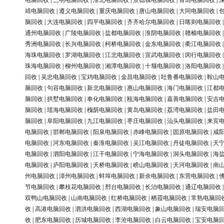
电脑回收
|
三明电脑回收
|
淮北电脑回收
|
景德镇电脑回收
|
青岛电脑回收
|
靖电脑回收
|
遵义电脑回收
|
重庆电脑回收
|
唐山电脑回收
|
大同电脑回收
|
脑回收
|
大连电脑回收
|
四平电脑回收
|
齐齐哈尔电脑回收
|
日喀则电脑回收
通州电脑回收
|
广陵电脑回收
|
盐都电脑回收
|
淮阴电脑回收
|
赣榆电脑回收
秀洲电脑回收
|
长兴电脑回收
|
柯桥电脑回收
|
金东电脑回收
|
衢江电脑回收
海珠电脑回收
|
罗湖电脑回收
|
江北电脑回收
|
宣武电脑回收
|
闵行电脑回收
珠海电脑回收
|
柳州电脑回收
|
湘潭电脑回收
|
十堰电脑回收
|
洛阳电脑回收
回收
|
吴忠电脑回收
|
宝鸡电脑回收
|
金昌电脑回收
|
吐鲁番电脑回收
|
鞍山
脑回收
|
句容电脑回收
|
新北电脑回收
|
惠山电脑回收
|
海门电脑回收
|
江都
脑回收
|
拱墅电脑回收
|
奉化电脑回收
|
瓯海电脑回收
|
嘉善电脑回收
|
安吉
脑回收
|
瑶海电脑回收
|
槐荫电脑回收
|
黄岛电脑回收
|
荔湾电脑回收
|
盐田
脑回收
|
阜阳电脑回收
|
九江电脑回收
|
枣庄电脑回收
|
汕头电脑回收
|
来宾
电脑回收
|
邯郸电脑回收
|
阳泉电脑回收
|
赤峰电脑回收
|
固原电脑回收
|
咸
电脑回收
|
河东电脑回收
|
秦淮电脑回收
|
吴江电脑回收
|
丹徒电脑回收
|
天
电脑回收
|
泗阳电脑回收
|
江干电脑回收
|
宁海电脑回收
|
洞头电脑回收
|
海
电脑回收
|
庐阳电脑回收
|
天桥电脑回收
|
崂山电脑回收
|
天河电脑回收
|
南
州电脑回收
|
漳州电脑回收
|
蚌埠电脑回收
|
新余电脑回收
|
东营电脑回收
|
节电脑回收
|
攀枝花电脑回收
|
邢台电脑回收
|
长治电脑回收
|
通辽电脑回收
双鸭山电脑回收
|
山南电脑回收
|
红桥电脑回收
|
栖霞电脑回收
|
常熟电脑回
收
|
高港电脑回收
|
泗洪电脑回收
|
西湖电脑回收
|
象山电脑回收
|
瑞安电脑
收
|
肥东电脑回收
|
历城电脑回收
|
李沧电脑回收
|
白云电脑回收
|
宝安电脑