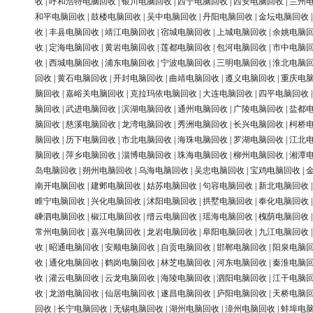
收
|
呼和浩特电脑回收
|
银川电脑回收
|
西宁电脑回收
|
西安电脑回收
|
兰州
和平电脑回收
|
鼓楼电脑回收
|
吴中电脑回收
|
丹阳电脑回收
|
金坛电脑回收
收
|
丰县电脑回收
|
靖江电脑回收
|
宿城电脑回收
|
上城电脑回收
|
余姚电脑
收
|
定海电脑回收
|
黄岩电脑回收
|
莲都电脑回收
|
包河电脑回收
|
市中电脑
收
|
西城电脑回收
|
浦东电脑回收
|
宁波电脑回收
|
三明电脑回收
|
淮北电脑
回收
|
黄石电脑回收
|
开封电脑回收
|
曲靖电脑回收
|
遵义电脑回收
|
重庆电
脑回收
|
嘉峪关电脑回收
|
克拉玛依电脑回收
|
大连电脑回收
|
四平电脑回收
脑回收
|
武进电脑回收
|
滨湖电脑回收
|
通州电脑回收
|
广陵电脑回收
|
盐都
脑回收
|
慈溪电脑回收
|
龙湾电脑回收
|
秀洲电脑回收
|
长兴电脑回收
|
柯桥
脑回收
|
历下电脑回收
|
市北电脑回收
|
海珠电脑回收
|
罗湖电脑回收
|
江北
脑回收
|
萍乡电脑回收
|
淄博电脑回收
|
珠海电脑回收
|
柳州电脑回收
|
湘潭
岛电脑回收
|
朔州电脑回收
|
乌海电脑回收
|
吴忠电脑回收
|
宝鸡电脑回收
|
南开电脑回收
|
建邺电脑回收
|
姑苏电脑回收
|
句容电脑回收
|
新北电脑回收
睢宁电脑回收
|
兴化电脑回收
|
沭阳电脑回收
|
拱墅电脑回收
|
奉化电脑回收
嵊泗电脑回收
|
椒江电脑回收
|
缙云电脑回收
|
瑶海电脑回收
|
槐荫电脑回收
常州电脑回收
|
嘉兴电脑回收
|
龙岩电脑回收
|
阜阳电脑回收
|
九江电脑回收
收
|
昭通电脑回收
|
安顺电脑回收
|
自贡电脑回收
|
邯郸电脑回收
|
阳泉电脑
收
|
通化电脑回收
|
鹤岗电脑回收
|
林芝电脑回收
|
河东电脑回收
|
秦淮电脑
收
|
灌云电脑回收
|
云龙电脑回收
|
海陵电脑回收
|
泗阳电脑回收
|
江干电脑
收
|
龙游电脑回收
|
仙居电脑回收
|
遂昌电脑回收
|
庐阳电脑回收
|
天桥电脑
回收
|
长宁电脑回收
|
无锡电脑回收
|
湖州电脑回收
|
漳州电脑回收
|
蚌埠电