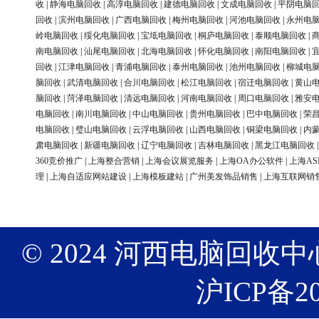
收
|
静海电脑回收
|
高淳电脑回收
|
建德电脑回收
|
文成电脑回收
|
平阴电脑
回收
|
滨州电脑回收
|
广西电脑回收
|
梅州电脑回收
|
河池电脑回收
|
永州电
岭电脑回收
|
绥化电脑回收
|
宝坻电脑回收
|
桐庐电脑回收
|
泰顺电脑回收
|
南电脑回收
|
汕尾电脑回收
|
北海电脑回收
|
怀化电脑回收
|
南阳电脑回收
|
回收
|
江津电脑回收
|
青浦电脑回收
|
泰州电脑回收
|
池州电脑回收
|
柳城电
脑回收
|
武清电脑回收
|
合川电脑回收
|
松江电脑回收
|
宿迁电脑回收
|
黄山
脑回收
|
菏泽电脑回收
|
清远电脑回收
|
河南电脑回收
|
周口电脑回收
|
雅安
电脑回收
|
南川电脑回收
|
中山电脑回收
|
贵州电脑回收
|
巴中电脑回收
|
荣
电脑回收
|
璧山电脑回收
|
云浮电脑回收
|
山西电脑回收
|
铜梁电脑回收
|
内
肃电脑回收
|
新疆电脑回收
|
辽宁电脑回收
|
吉林电脑回收
|
黑龙江电脑回收
360竞价推广
|
上海整合营销
|
上海会议展览服务
|
上海OA办公软件
|
上海AS
理
|
上海自适应网站建设
|
上海模板建站
|
广州美发饰品销售
|
上海互联网销
© 2024 河西电脑回收中心 版权
沪ICP备20