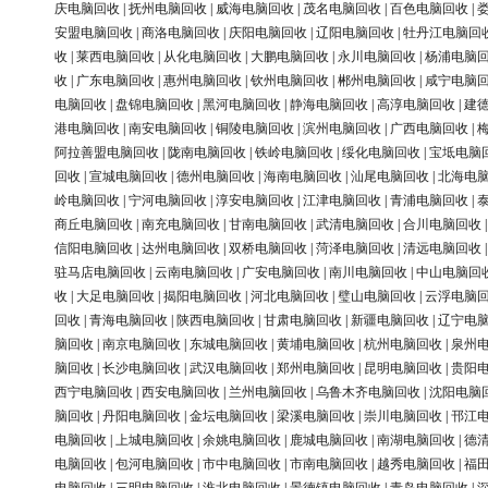
庆电脑回收
|
抚州电脑回收
|
威海电脑回收
|
茂名电脑回收
|
百色电脑回收
|
安盟电脑回收
|
商洛电脑回收
|
庆阳电脑回收
|
辽阳电脑回收
|
牡丹江电脑回
收
|
莱西电脑回收
|
从化电脑回收
|
大鹏电脑回收
|
永川电脑回收
|
杨浦电脑
收
|
广东电脑回收
|
惠州电脑回收
|
钦州电脑回收
|
郴州电脑回收
|
咸宁电脑
电脑回收
|
盘锦电脑回收
|
黑河电脑回收
|
静海电脑回收
|
高淳电脑回收
|
建
港电脑回收
|
南安电脑回收
|
铜陵电脑回收
|
滨州电脑回收
|
广西电脑回收
|
阿拉善盟电脑回收
|
陇南电脑回收
|
铁岭电脑回收
|
绥化电脑回收
|
宝坻电脑
回收
|
宣城电脑回收
|
德州电脑回收
|
海南电脑回收
|
汕尾电脑回收
|
北海电
岭电脑回收
|
宁河电脑回收
|
淳安电脑回收
|
江津电脑回收
|
青浦电脑回收
|
商丘电脑回收
|
南充电脑回收
|
甘南电脑回收
|
武清电脑回收
|
合川电脑回收
信阳电脑回收
|
达州电脑回收
|
双桥电脑回收
|
菏泽电脑回收
|
清远电脑回收
驻马店电脑回收
|
云南电脑回收
|
广安电脑回收
|
南川电脑回收
|
中山电脑回
收
|
大足电脑回收
|
揭阳电脑回收
|
河北电脑回收
|
璧山电脑回收
|
云浮电脑
回收
|
青海电脑回收
|
陕西电脑回收
|
甘肃电脑回收
|
新疆电脑回收
|
辽宁电
脑回收
|
南京电脑回收
|
东城电脑回收
|
黄埔电脑回收
|
杭州电脑回收
|
泉州
脑回收
|
长沙电脑回收
|
武汉电脑回收
|
郑州电脑回收
|
昆明电脑回收
|
贵阳
西宁电脑回收
|
西安电脑回收
|
兰州电脑回收
|
乌鲁木齐电脑回收
|
沈阳电脑
脑回收
|
丹阳电脑回收
|
金坛电脑回收
|
梁溪电脑回收
|
崇川电脑回收
|
邗江
电脑回收
|
上城电脑回收
|
余姚电脑回收
|
鹿城电脑回收
|
南湖电脑回收
|
德
电脑回收
|
包河电脑回收
|
市中电脑回收
|
市南电脑回收
|
越秀电脑回收
|
福