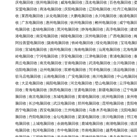
庆电脑回收
|
抚州电脑回收
|
威海电脑回收
|
茂名电脑回收
|
百色电脑回收
|
安盟电脑回收
|
商洛电脑回收
|
庆阳电脑回收
|
辽阳电脑回收
|
牡丹江电脑回
收
|
莱西电脑回收
|
从化电脑回收
|
大鹏电脑回收
|
永川电脑回收
|
杨浦电脑
收
|
广东电脑回收
|
惠州电脑回收
|
钦州电脑回收
|
郴州电脑回收
|
咸宁电脑
电脑回收
|
盘锦电脑回收
|
黑河电脑回收
|
静海电脑回收
|
高淳电脑回收
|
建
港电脑回收
|
南安电脑回收
|
铜陵电脑回收
|
滨州电脑回收
|
广西电脑回收
|
阿拉善盟电脑回收
|
陇南电脑回收
|
铁岭电脑回收
|
绥化电脑回收
|
宝坻电脑
回收
|
宣城电脑回收
|
德州电脑回收
|
海南电脑回收
|
汕尾电脑回收
|
北海电
岭电脑回收
|
宁河电脑回收
|
淳安电脑回收
|
江津电脑回收
|
青浦电脑回收
|
商丘电脑回收
|
南充电脑回收
|
甘南电脑回收
|
武清电脑回收
|
合川电脑回收
信阳电脑回收
|
达州电脑回收
|
双桥电脑回收
|
菏泽电脑回收
|
清远电脑回收
驻马店电脑回收
|
云南电脑回收
|
广安电脑回收
|
南川电脑回收
|
中山电脑回
收
|
大足电脑回收
|
揭阳电脑回收
|
河北电脑回收
|
璧山电脑回收
|
云浮电脑
回收
|
青海电脑回收
|
陕西电脑回收
|
甘肃电脑回收
|
新疆电脑回收
|
辽宁电
脑回收
|
南京电脑回收
|
东城电脑回收
|
黄埔电脑回收
|
杭州电脑回收
|
泉州
脑回收
|
长沙电脑回收
|
武汉电脑回收
|
郑州电脑回收
|
昆明电脑回收
|
贵阳
西宁电脑回收
|
西安电脑回收
|
兰州电脑回收
|
乌鲁木齐电脑回收
|
沈阳电脑
脑回收
|
丹阳电脑回收
|
金坛电脑回收
|
梁溪电脑回收
|
崇川电脑回收
|
邗江
电脑回收
|
上城电脑回收
|
余姚电脑回收
|
鹿城电脑回收
|
南湖电脑回收
|
德
电脑回收
|
包河电脑回收
|
市中电脑回收
|
市南电脑回收
|
越秀电脑回收
|
福