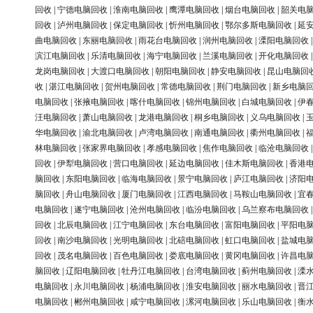
回收
|
宁德电脑回收
|
淮南电脑回收
|
鹰潭电脑回收
|
烟台电脑回收
|
韶关电
回收
|
泸州电脑回收
|
保定电脑回收
|
忻州电脑回收
|
鄂尔多斯电脑回收
|
延
曲电脑回收
|
东丽电脑回收
|
雨花台电脑回收
|
润州电脑回收
|
溧阳电脑回收
滨江电脑回收
|
乐清电脑回收
|
海宁电脑回收
|
兰溪电脑回收
|
开化电脑回收
龙岗电脑回收
|
大渡口电脑回收
|
朝阳电脑回收
|
静安电脑回收
|
昆山电脑回
收
|
湛江电脑回收
|
贺州电脑回收
|
常德电脑回收
|
荆门电脑回收
|
新乡电脑
电脑回收
|
张掖电脑回收
|
喀什电脑回收
|
锦州电脑回收
|
白城电脑回收
|
伊
汪电脑回收
|
萧山电脑回收
|
龙港电脑回收
|
桐乡电脑回收
|
义乌电脑回收
|
华电脑回收
|
渝北电脑回收
|
卢湾电脑回收
|
南通电脑回收
|
衢州电脑回收
|
林电脑回收
|
张家界电脑回收
|
孝感电脑回收
|
焦作电脑回收
|
临沧电脑回收
回收
|
伊犁电脑回收
|
营口电脑回收
|
延边电脑回收
|
佳木斯电脑回收
|
香港
脑回收
|
东阳电脑回收
|
临海电脑回收
|
景宁电脑回收
|
庐江电脑回收
|
济阳
脑回收
|
舟山电脑回收
|
厦门电脑回收
|
江西电脑回收
|
马鞍山电脑回收
|
宜
电脑回收
|
遂宁电脑回收
|
沧州电脑回收
|
临汾电脑回收
|
乌兰察布电脑回收
回收
|
北辰电脑回收
|
江宁电脑回收
|
东台电脑回收
|
富阳电脑回收
|
平阳电
回收
|
南沙电脑回收
|
光明电脑回收
|
北碚电脑回收
|
虹口电脑回收
|
盐城电
回收
|
茂名电脑回收
|
百色电脑回收
|
娄底电脑回收
|
黄冈电脑回收
|
许昌电
脑回收
|
辽阳电脑回收
|
牡丹江电脑回收
|
台湾电脑回收
|
蓟州电脑回收
|
溧
电脑回收
|
永川电脑回收
|
杨浦电脑回收
|
淮安电脑回收
|
丽水电脑回收
|
晋
电脑回收
|
郴州电脑回收
|
咸宁电脑回收
|
漯河电脑回收
|
乐山电脑回收
|
衡