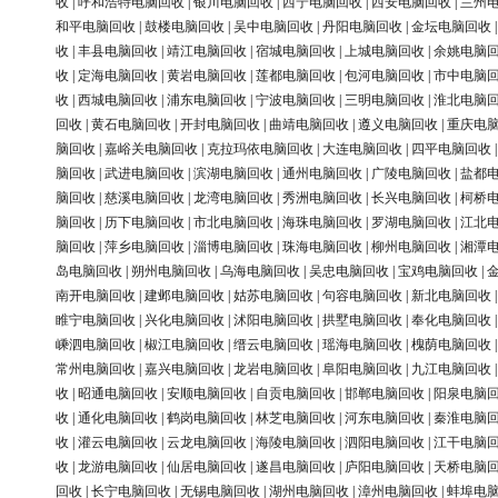
收
|
呼和浩特电脑回收
|
银川电脑回收
|
西宁电脑回收
|
西安电脑回收
|
兰州
和平电脑回收
|
鼓楼电脑回收
|
吴中电脑回收
|
丹阳电脑回收
|
金坛电脑回收
收
|
丰县电脑回收
|
靖江电脑回收
|
宿城电脑回收
|
上城电脑回收
|
余姚电脑
收
|
定海电脑回收
|
黄岩电脑回收
|
莲都电脑回收
|
包河电脑回收
|
市中电脑
收
|
西城电脑回收
|
浦东电脑回收
|
宁波电脑回收
|
三明电脑回收
|
淮北电脑
回收
|
黄石电脑回收
|
开封电脑回收
|
曲靖电脑回收
|
遵义电脑回收
|
重庆电
脑回收
|
嘉峪关电脑回收
|
克拉玛依电脑回收
|
大连电脑回收
|
四平电脑回收
脑回收
|
武进电脑回收
|
滨湖电脑回收
|
通州电脑回收
|
广陵电脑回收
|
盐都
脑回收
|
慈溪电脑回收
|
龙湾电脑回收
|
秀洲电脑回收
|
长兴电脑回收
|
柯桥
脑回收
|
历下电脑回收
|
市北电脑回收
|
海珠电脑回收
|
罗湖电脑回收
|
江北
脑回收
|
萍乡电脑回收
|
淄博电脑回收
|
珠海电脑回收
|
柳州电脑回收
|
湘潭
岛电脑回收
|
朔州电脑回收
|
乌海电脑回收
|
吴忠电脑回收
|
宝鸡电脑回收
|
南开电脑回收
|
建邺电脑回收
|
姑苏电脑回收
|
句容电脑回收
|
新北电脑回收
睢宁电脑回收
|
兴化电脑回收
|
沭阳电脑回收
|
拱墅电脑回收
|
奉化电脑回收
嵊泗电脑回收
|
椒江电脑回收
|
缙云电脑回收
|
瑶海电脑回收
|
槐荫电脑回收
常州电脑回收
|
嘉兴电脑回收
|
龙岩电脑回收
|
阜阳电脑回收
|
九江电脑回收
收
|
昭通电脑回收
|
安顺电脑回收
|
自贡电脑回收
|
邯郸电脑回收
|
阳泉电脑
收
|
通化电脑回收
|
鹤岗电脑回收
|
林芝电脑回收
|
河东电脑回收
|
秦淮电脑
收
|
灌云电脑回收
|
云龙电脑回收
|
海陵电脑回收
|
泗阳电脑回收
|
江干电脑
收
|
龙游电脑回收
|
仙居电脑回收
|
遂昌电脑回收
|
庐阳电脑回收
|
天桥电脑
回收
|
长宁电脑回收
|
无锡电脑回收
|
湖州电脑回收
|
漳州电脑回收
|
蚌埠电