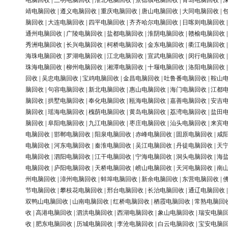
电脑回收
|
三明电脑回收
|
淮北电脑回收
|
景德镇电脑回收
|
青岛电脑回收
|
靖电脑回收
|
遵义电脑回收
|
重庆电脑回收
|
唐山电脑回收
|
大同电脑回收
|
脑回收
|
大连电脑回收
|
四平电脑回收
|
齐齐哈尔电脑回收
|
日喀则电脑回收
通州电脑回收
|
广陵电脑回收
|
盐都电脑回收
|
淮阴电脑回收
|
赣榆电脑回收
秀洲电脑回收
|
长兴电脑回收
|
柯桥电脑回收
|
金东电脑回收
|
衢江电脑回收
海珠电脑回收
|
罗湖电脑回收
|
江北电脑回收
|
宣武电脑回收
|
闵行电脑回收
珠海电脑回收
|
柳州电脑回收
|
湘潭电脑回收
|
十堰电脑回收
|
洛阳电脑回收
回收
|
吴忠电脑回收
|
宝鸡电脑回收
|
金昌电脑回收
|
吐鲁番电脑回收
|
鞍山
脑回收
|
句容电脑回收
|
新北电脑回收
|
惠山电脑回收
|
海门电脑回收
|
江都
脑回收
|
拱墅电脑回收
|
奉化电脑回收
|
瓯海电脑回收
|
嘉善电脑回收
|
安吉
脑回收
|
瑶海电脑回收
|
槐荫电脑回收
|
黄岛电脑回收
|
荔湾电脑回收
|
盐田
脑回收
|
阜阳电脑回收
|
九江电脑回收
|
枣庄电脑回收
|
汕头电脑回收
|
来宾
电脑回收
|
邯郸电脑回收
|
阳泉电脑回收
|
赤峰电脑回收
|
固原电脑回收
|
咸
电脑回收
|
河东电脑回收
|
秦淮电脑回收
|
吴江电脑回收
|
丹徒电脑回收
|
天
电脑回收
|
泗阳电脑回收
|
江干电脑回收
|
宁海电脑回收
|
洞头电脑回收
|
海
电脑回收
|
庐阳电脑回收
|
天桥电脑回收
|
崂山电脑回收
|
天河电脑回收
|
南
州电脑回收
|
漳州电脑回收
|
蚌埠电脑回收
|
新余电脑回收
|
东营电脑回收
|
节电脑回收
|
攀枝花电脑回收
|
邢台电脑回收
|
长治电脑回收
|
通辽电脑回收
双鸭山电脑回收
|
山南电脑回收
|
红桥电脑回收
|
栖霞电脑回收
|
常熟电脑回
收
|
高港电脑回收
|
泗洪电脑回收
|
西湖电脑回收
|
象山电脑回收
|
瑞安电脑
收
|
肥东电脑回收
|
历城电脑回收
|
李沧电脑回收
|
白云电脑回收
|
宝安电脑