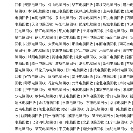
回收
|
安阳电脑回收
|
保山电脑回收
|
毕节电脑回收
|
攀枝花电脑回收
|
邢台
脑回收
|
本溪电脑回收
|
白山电脑回收
|
双鸭山电脑回收
|
山南电脑回收
|
红
电脑回收
|
东海电脑回收
|
泉山电脑回收
|
高港电脑回收
|
泗洪电脑回收
|
西
电脑回收
|
天台电脑回收
|
松阳电脑回收
|
肥东电脑回收
|
历城电脑回收
|
李
阴电脑回收
|
浙江电脑回收
|
绍兴电脑回收
|
宁德电脑回收
|
淮南电脑回收
|
壁电脑回收
|
丽江电脑回收
|
铜仁电脑回收
|
泸州电脑回收
|
保定电脑回收
|
回收
|
松原电脑回收
|
大庆电脑回收
|
那曲电脑回收
|
东丽电脑回收
|
雨花台
脑回收
|
铜山电脑回收
|
姜堰电脑回收
|
滨江电脑回收
|
乐清电脑回收
|
海宁
脑回收
|
城阳电脑回收
|
黄埔电脑回收
|
龙岗电脑回收
|
大渡口电脑回收
|
朝
电脑回收
|
赣州电脑回收
|
潍坊电脑回收
|
湛江电脑回收
|
贺州电脑回收
|
常
梁电脑回收
|
呼伦贝尔电脑回收
|
汉中电脑回收
|
张掖电脑回收
|
喀什电脑回
回收
|
宜兴电脑回收
|
滨海电脑回收
|
贾汪电脑回收
|
萧山电脑回收
|
龙港电
回收
|
即墨电脑回收
|
花都电脑回收
|
龙华电脑回收
|
渝北电脑回收
|
卢湾电
回收
|
济宁电脑回收
|
肇庆电脑回收
|
玉林电脑回收
|
张家界电脑回收
|
孝感
尔电脑回收
|
榆林电脑回收
|
平凉电脑回收
|
伊犁电脑回收
|
营口电脑回收
|
响水电脑回收
|
余杭电脑回收
|
永嘉电脑回收
|
东阳电脑回收
|
临海电脑回收
巴南电脑回收
|
闸北电脑回收
|
扬州电脑回收
|
舟山电脑回收
|
厦门电脑回收
收
|
益阳电脑回收
|
荆州电脑回收
|
濮阳电脑回收
|
遂宁电脑回收
|
沧州电脑
电脑回收
|
七台河电脑回收
|
澳门电脑回收
|
北辰电脑回收
|
江宁电脑回收
|
湖电脑回收
|
莱芜电脑回收
|
平度电脑回收
|
南沙电脑回收
|
光明电脑回收
|