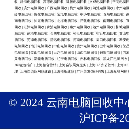
收
|
静海电脑回收
|
高淳电脑回收
|
建德电脑回收
|
文成电脑回收
|
平阴电脑
回收
|
滨州电脑回收
|
广西电脑回收
|
梅州电脑回收
|
河池电脑回收
|
永州电
岭电脑回收
|
绥化电脑回收
|
宝坻电脑回收
|
桐庐电脑回收
|
泰顺电脑回收
|
南电脑回收
|
汕尾电脑回收
|
北海电脑回收
|
怀化电脑回收
|
南阳电脑回收
|
回收
|
江津电脑回收
|
青浦电脑回收
|
泰州电脑回收
|
池州电脑回收
|
柳城电
脑回收
|
武清电脑回收
|
合川电脑回收
|
松江电脑回收
|
宿迁电脑回收
|
黄山
脑回收
|
菏泽电脑回收
|
清远电脑回收
|
河南电脑回收
|
周口电脑回收
|
雅安
电脑回收
|
南川电脑回收
|
中山电脑回收
|
贵州电脑回收
|
巴中电脑回收
|
荣
电脑回收
|
璧山电脑回收
|
云浮电脑回收
|
山西电脑回收
|
铜梁电脑回收
|
内
肃电脑回收
|
新疆电脑回收
|
辽宁电脑回收
|
吉林电脑回收
|
黑龙江电脑回收
360竞价推广
|
上海整合营销
|
上海会议展览服务
|
上海OA办公软件
|
上海AS
理
|
上海自适应网站建设
|
上海模板建站
|
广州美发饰品销售
|
上海互联网销
© 2024 云南电脑回收中心 版权
沪ICP备20