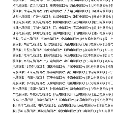
电脑回收
|
三明电脑回收
|
淮北电脑回收
|
景德镇电脑回收
|
青岛电脑回收
|
靖电脑回收
|
遵义电脑回收
|
重庆电脑回收
|
唐山电脑回收
|
大同电脑回收
|
脑回收
|
大连电脑回收
|
四平电脑回收
|
齐齐哈尔电脑回收
|
日喀则电脑回收
通州电脑回收
|
广陵电脑回收
|
盐都电脑回收
|
淮阴电脑回收
|
赣榆电脑回收
秀洲电脑回收
|
长兴电脑回收
|
柯桥电脑回收
|
金东电脑回收
|
衢江电脑回收
海珠电脑回收
|
罗湖电脑回收
|
江北电脑回收
|
宣武电脑回收
|
闵行电脑回收
珠海电脑回收
|
柳州电脑回收
|
湘潭电脑回收
|
十堰电脑回收
|
洛阳电脑回收
回收
|
吴忠电脑回收
|
宝鸡电脑回收
|
金昌电脑回收
|
吐鲁番电脑回收
|
鞍山
脑回收
|
句容电脑回收
|
新北电脑回收
|
惠山电脑回收
|
海门电脑回收
|
江都
脑回收
|
拱墅电脑回收
|
奉化电脑回收
|
瓯海电脑回收
|
嘉善电脑回收
|
安吉
脑回收
|
瑶海电脑回收
|
槐荫电脑回收
|
黄岛电脑回收
|
荔湾电脑回收
|
盐田
脑回收
|
阜阳电脑回收
|
九江电脑回收
|
枣庄电脑回收
|
汕头电脑回收
|
来宾
电脑回收
|
邯郸电脑回收
|
阳泉电脑回收
|
赤峰电脑回收
|
固原电脑回收
|
咸
电脑回收
|
河东电脑回收
|
秦淮电脑回收
|
吴江电脑回收
|
丹徒电脑回收
|
天
电脑回收
|
泗阳电脑回收
|
江干电脑回收
|
宁海电脑回收
|
洞头电脑回收
|
海
电脑回收
|
庐阳电脑回收
|
天桥电脑回收
|
崂山电脑回收
|
天河电脑回收
|
南
州电脑回收
|
漳州电脑回收
|
蚌埠电脑回收
|
新余电脑回收
|
东营电脑回收
|
节电脑回收
|
攀枝花电脑回收
|
邢台电脑回收
|
长治电脑回收
|
通辽电脑回收
双鸭山电脑回收
|
山南电脑回收
|
红桥电脑回收
|
栖霞电脑回收
|
常熟电脑回
收
|
高港电脑回收
|
泗洪电脑回收
|
西湖电脑回收
|
象山电脑回收
|
瑞安电脑
收
|
肥东电脑回收
|
历城电脑回收
|
李沧电脑回收
|
白云电脑回收
|
宝安电脑