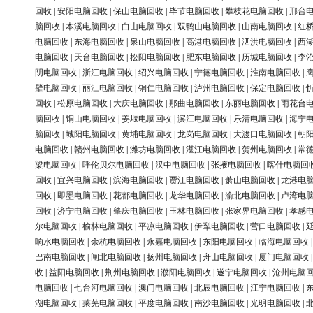
回收
|
安阳电脑回收
|
保山电脑回收
|
毕节电脑回收
|
攀枝花电脑回收
|
邢台
脑回收
|
本溪电脑回收
|
白山电脑回收
|
双鸭山电脑回收
|
山南电脑回收
|
红
电脑回收
|
东海电脑回收
|
泉山电脑回收
|
高港电脑回收
|
泗洪电脑回收
|
西
电脑回收
|
天台电脑回收
|
松阳电脑回收
|
肥东电脑回收
|
历城电脑回收
|
李
阴电脑回收
|
浙江电脑回收
|
绍兴电脑回收
|
宁德电脑回收
|
淮南电脑回收
|
壁电脑回收
|
丽江电脑回收
|
铜仁电脑回收
|
泸州电脑回收
|
保定电脑回收
|
回收
|
松原电脑回收
|
大庆电脑回收
|
那曲电脑回收
|
东丽电脑回收
|
雨花台
脑回收
|
铜山电脑回收
|
姜堰电脑回收
|
滨江电脑回收
|
乐清电脑回收
|
海宁
脑回收
|
城阳电脑回收
|
黄埔电脑回收
|
龙岗电脑回收
|
大渡口电脑回收
|
朝
电脑回收
|
赣州电脑回收
|
潍坊电脑回收
|
湛江电脑回收
|
贺州电脑回收
|
常
梁电脑回收
|
呼伦贝尔电脑回收
|
汉中电脑回收
|
张掖电脑回收
|
喀什电脑回
回收
|
宜兴电脑回收
|
滨海电脑回收
|
贾汪电脑回收
|
萧山电脑回收
|
龙港电
回收
|
即墨电脑回收
|
花都电脑回收
|
龙华电脑回收
|
渝北电脑回收
|
卢湾电
回收
|
济宁电脑回收
|
肇庆电脑回收
|
玉林电脑回收
|
张家界电脑回收
|
孝感
尔电脑回收
|
榆林电脑回收
|
平凉电脑回收
|
伊犁电脑回收
|
营口电脑回收
|
响水电脑回收
|
余杭电脑回收
|
永嘉电脑回收
|
东阳电脑回收
|
临海电脑回收
巴南电脑回收
|
闸北电脑回收
|
扬州电脑回收
|
舟山电脑回收
|
厦门电脑回收
收
|
益阳电脑回收
|
荆州电脑回收
|
濮阳电脑回收
|
遂宁电脑回收
|
沧州电脑
电脑回收
|
七台河电脑回收
|
澳门电脑回收
|
北辰电脑回收
|
江宁电脑回收
|
湖电脑回收
|
莱芜电脑回收
|
平度电脑回收
|
南沙电脑回收
|
光明电脑回收
|