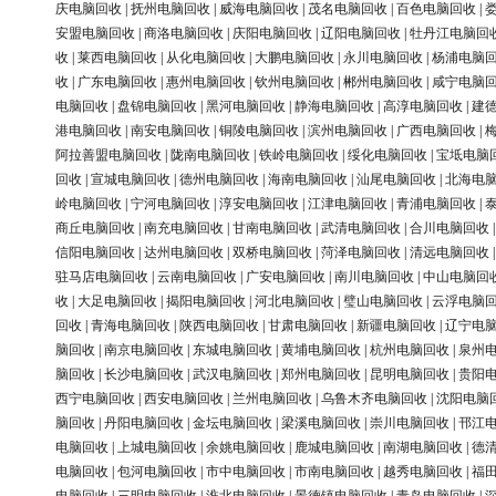
庆电脑回收
|
抚州电脑回收
|
威海电脑回收
|
茂名电脑回收
|
百色电脑回收
|
安盟电脑回收
|
商洛电脑回收
|
庆阳电脑回收
|
辽阳电脑回收
|
牡丹江电脑回
收
|
莱西电脑回收
|
从化电脑回收
|
大鹏电脑回收
|
永川电脑回收
|
杨浦电脑
收
|
广东电脑回收
|
惠州电脑回收
|
钦州电脑回收
|
郴州电脑回收
|
咸宁电脑
电脑回收
|
盘锦电脑回收
|
黑河电脑回收
|
静海电脑回收
|
高淳电脑回收
|
建
港电脑回收
|
南安电脑回收
|
铜陵电脑回收
|
滨州电脑回收
|
广西电脑回收
|
阿拉善盟电脑回收
|
陇南电脑回收
|
铁岭电脑回收
|
绥化电脑回收
|
宝坻电脑
回收
|
宣城电脑回收
|
德州电脑回收
|
海南电脑回收
|
汕尾电脑回收
|
北海电
岭电脑回收
|
宁河电脑回收
|
淳安电脑回收
|
江津电脑回收
|
青浦电脑回收
|
商丘电脑回收
|
南充电脑回收
|
甘南电脑回收
|
武清电脑回收
|
合川电脑回收
信阳电脑回收
|
达州电脑回收
|
双桥电脑回收
|
菏泽电脑回收
|
清远电脑回收
驻马店电脑回收
|
云南电脑回收
|
广安电脑回收
|
南川电脑回收
|
中山电脑回
收
|
大足电脑回收
|
揭阳电脑回收
|
河北电脑回收
|
璧山电脑回收
|
云浮电脑
回收
|
青海电脑回收
|
陕西电脑回收
|
甘肃电脑回收
|
新疆电脑回收
|
辽宁电
脑回收
|
南京电脑回收
|
东城电脑回收
|
黄埔电脑回收
|
杭州电脑回收
|
泉州
脑回收
|
长沙电脑回收
|
武汉电脑回收
|
郑州电脑回收
|
昆明电脑回收
|
贵阳
西宁电脑回收
|
西安电脑回收
|
兰州电脑回收
|
乌鲁木齐电脑回收
|
沈阳电脑
脑回收
|
丹阳电脑回收
|
金坛电脑回收
|
梁溪电脑回收
|
崇川电脑回收
|
邗江
电脑回收
|
上城电脑回收
|
余姚电脑回收
|
鹿城电脑回收
|
南湖电脑回收
|
德
电脑回收
|
包河电脑回收
|
市中电脑回收
|
市南电脑回收
|
越秀电脑回收
|
福