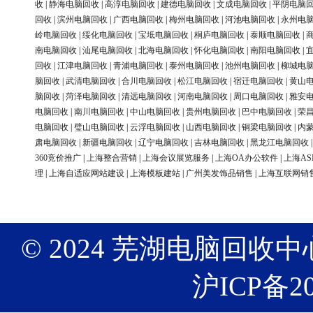
收
|
静海电脑回收
|
高淳电脑回收
|
建德电脑回收
|
文成电脑回收
|
平阴电脑
回收
|
滨州电脑回收
|
广西电脑回收
|
梅州电脑回收
|
河池电脑回收
|
永州电
岭电脑回收
|
绥化电脑回收
|
宝坻电脑回收
|
桐庐电脑回收
|
泰顺电脑回收
|
南电脑回收
|
汕尾电脑回收
|
北海电脑回收
|
怀化电脑回收
|
南阳电脑回收
|
回收
|
江津电脑回收
|
青浦电脑回收
|
泰州电脑回收
|
池州电脑回收
|
柳城电
脑回收
|
武清电脑回收
|
合川电脑回收
|
松江电脑回收
|
宿迁电脑回收
|
黄山
脑回收
|
菏泽电脑回收
|
清远电脑回收
|
河南电脑回收
|
周口电脑回收
|
雅安
电脑回收
|
南川电脑回收
|
中山电脑回收
|
贵州电脑回收
|
巴中电脑回收
|
荣
电脑回收
|
璧山电脑回收
|
云浮电脑回收
|
山西电脑回收
|
铜梁电脑回收
|
内
肃电脑回收
|
新疆电脑回收
|
辽宁电脑回收
|
吉林电脑回收
|
黑龙江电脑回收
360竞价推广
|
上海整合营销
|
上海会议展览服务
|
上海OA办公软件
|
上海AS
理
|
上海自适应网站建设
|
上海模板建站
|
广州美发饰品销售
|
上海互联网销
© 2024 芜湖电脑回收中心 版权
沪ICP备20