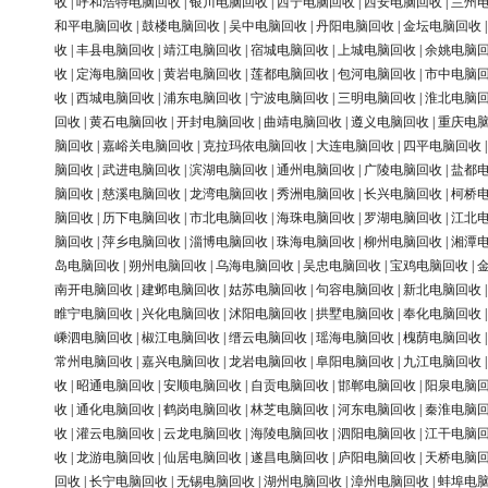
收
|
呼和浩特电脑回收
|
银川电脑回收
|
西宁电脑回收
|
西安电脑回收
|
兰州
和平电脑回收
|
鼓楼电脑回收
|
吴中电脑回收
|
丹阳电脑回收
|
金坛电脑回收
收
|
丰县电脑回收
|
靖江电脑回收
|
宿城电脑回收
|
上城电脑回收
|
余姚电脑
收
|
定海电脑回收
|
黄岩电脑回收
|
莲都电脑回收
|
包河电脑回收
|
市中电脑
收
|
西城电脑回收
|
浦东电脑回收
|
宁波电脑回收
|
三明电脑回收
|
淮北电脑
回收
|
黄石电脑回收
|
开封电脑回收
|
曲靖电脑回收
|
遵义电脑回收
|
重庆电
脑回收
|
嘉峪关电脑回收
|
克拉玛依电脑回收
|
大连电脑回收
|
四平电脑回收
脑回收
|
武进电脑回收
|
滨湖电脑回收
|
通州电脑回收
|
广陵电脑回收
|
盐都
脑回收
|
慈溪电脑回收
|
龙湾电脑回收
|
秀洲电脑回收
|
长兴电脑回收
|
柯桥
脑回收
|
历下电脑回收
|
市北电脑回收
|
海珠电脑回收
|
罗湖电脑回收
|
江北
脑回收
|
萍乡电脑回收
|
淄博电脑回收
|
珠海电脑回收
|
柳州电脑回收
|
湘潭
岛电脑回收
|
朔州电脑回收
|
乌海电脑回收
|
吴忠电脑回收
|
宝鸡电脑回收
|
南开电脑回收
|
建邺电脑回收
|
姑苏电脑回收
|
句容电脑回收
|
新北电脑回收
睢宁电脑回收
|
兴化电脑回收
|
沭阳电脑回收
|
拱墅电脑回收
|
奉化电脑回收
嵊泗电脑回收
|
椒江电脑回收
|
缙云电脑回收
|
瑶海电脑回收
|
槐荫电脑回收
常州电脑回收
|
嘉兴电脑回收
|
龙岩电脑回收
|
阜阳电脑回收
|
九江电脑回收
收
|
昭通电脑回收
|
安顺电脑回收
|
自贡电脑回收
|
邯郸电脑回收
|
阳泉电脑
收
|
通化电脑回收
|
鹤岗电脑回收
|
林芝电脑回收
|
河东电脑回收
|
秦淮电脑
收
|
灌云电脑回收
|
云龙电脑回收
|
海陵电脑回收
|
泗阳电脑回收
|
江干电脑
收
|
龙游电脑回收
|
仙居电脑回收
|
遂昌电脑回收
|
庐阳电脑回收
|
天桥电脑
回收
|
长宁电脑回收
|
无锡电脑回收
|
湖州电脑回收
|
漳州电脑回收
|
蚌埠电