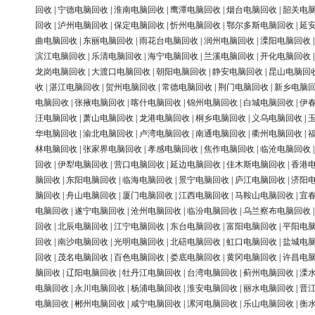
回收
|
宁德电脑回收
|
淮南电脑回收
|
鹰潭电脑回收
|
烟台电脑回收
|
韶关电
回收
|
泸州电脑回收
|
保定电脑回收
|
忻州电脑回收
|
鄂尔多斯电脑回收
|
延
曲电脑回收
|
东丽电脑回收
|
雨花台电脑回收
|
润州电脑回收
|
溧阳电脑回收
滨江电脑回收
|
乐清电脑回收
|
海宁电脑回收
|
兰溪电脑回收
|
开化电脑回收
龙岗电脑回收
|
大渡口电脑回收
|
朝阳电脑回收
|
静安电脑回收
|
昆山电脑回
收
|
湛江电脑回收
|
贺州电脑回收
|
常德电脑回收
|
荆门电脑回收
|
新乡电脑
电脑回收
|
张掖电脑回收
|
喀什电脑回收
|
锦州电脑回收
|
白城电脑回收
|
伊
汪电脑回收
|
萧山电脑回收
|
龙港电脑回收
|
桐乡电脑回收
|
义乌电脑回收
|
华电脑回收
|
渝北电脑回收
|
卢湾电脑回收
|
南通电脑回收
|
衢州电脑回收
|
林电脑回收
|
张家界电脑回收
|
孝感电脑回收
|
焦作电脑回收
|
临沧电脑回收
回收
|
伊犁电脑回收
|
营口电脑回收
|
延边电脑回收
|
佳木斯电脑回收
|
香港
脑回收
|
东阳电脑回收
|
临海电脑回收
|
景宁电脑回收
|
庐江电脑回收
|
济阳
脑回收
|
舟山电脑回收
|
厦门电脑回收
|
江西电脑回收
|
马鞍山电脑回收
|
宜
电脑回收
|
遂宁电脑回收
|
沧州电脑回收
|
临汾电脑回收
|
乌兰察布电脑回收
回收
|
北辰电脑回收
|
江宁电脑回收
|
东台电脑回收
|
富阳电脑回收
|
平阳电
回收
|
南沙电脑回收
|
光明电脑回收
|
北碚电脑回收
|
虹口电脑回收
|
盐城电
回收
|
茂名电脑回收
|
百色电脑回收
|
娄底电脑回收
|
黄冈电脑回收
|
许昌电
脑回收
|
辽阳电脑回收
|
牡丹江电脑回收
|
台湾电脑回收
|
蓟州电脑回收
|
溧
电脑回收
|
永川电脑回收
|
杨浦电脑回收
|
淮安电脑回收
|
丽水电脑回收
|
晋
电脑回收
|
郴州电脑回收
|
咸宁电脑回收
|
漯河电脑回收
|
乐山电脑回收
|
衡