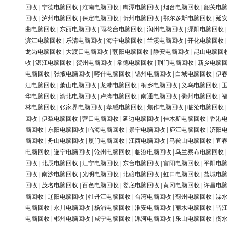
回收
|
宁德电脑回收
|
淮南电脑回收
|
鹰潭电脑回收
|
烟台电脑回收
|
韶关电
回收
|
泸州电脑回收
|
保定电脑回收
|
忻州电脑回收
|
鄂尔多斯电脑回收
|
延
曲电脑回收
|
东丽电脑回收
|
雨花台电脑回收
|
润州电脑回收
|
溧阳电脑回收
滨江电脑回收
|
乐清电脑回收
|
海宁电脑回收
|
兰溪电脑回收
|
开化电脑回收
龙岗电脑回收
|
大渡口电脑回收
|
朝阳电脑回收
|
静安电脑回收
|
昆山电脑回
收
|
湛江电脑回收
|
贺州电脑回收
|
常德电脑回收
|
荆门电脑回收
|
新乡电脑
电脑回收
|
张掖电脑回收
|
喀什电脑回收
|
锦州电脑回收
|
白城电脑回收
|
伊
汪电脑回收
|
萧山电脑回收
|
龙港电脑回收
|
桐乡电脑回收
|
义乌电脑回收
|
华电脑回收
|
渝北电脑回收
|
卢湾电脑回收
|
南通电脑回收
|
衢州电脑回收
|
林电脑回收
|
张家界电脑回收
|
孝感电脑回收
|
焦作电脑回收
|
临沧电脑回收
回收
|
伊犁电脑回收
|
营口电脑回收
|
延边电脑回收
|
佳木斯电脑回收
|
香港
脑回收
|
东阳电脑回收
|
临海电脑回收
|
景宁电脑回收
|
庐江电脑回收
|
济阳
脑回收
|
舟山电脑回收
|
厦门电脑回收
|
江西电脑回收
|
马鞍山电脑回收
|
宜
电脑回收
|
遂宁电脑回收
|
沧州电脑回收
|
临汾电脑回收
|
乌兰察布电脑回收
回收
|
北辰电脑回收
|
江宁电脑回收
|
东台电脑回收
|
富阳电脑回收
|
平阳电
回收
|
南沙电脑回收
|
光明电脑回收
|
北碚电脑回收
|
虹口电脑回收
|
盐城电
回收
|
茂名电脑回收
|
百色电脑回收
|
娄底电脑回收
|
黄冈电脑回收
|
许昌电
脑回收
|
辽阳电脑回收
|
牡丹江电脑回收
|
台湾电脑回收
|
蓟州电脑回收
|
溧
电脑回收
|
永川电脑回收
|
杨浦电脑回收
|
淮安电脑回收
|
丽水电脑回收
|
晋
电脑回收
|
郴州电脑回收
|
咸宁电脑回收
|
漯河电脑回收
|
乐山电脑回收
|
衡