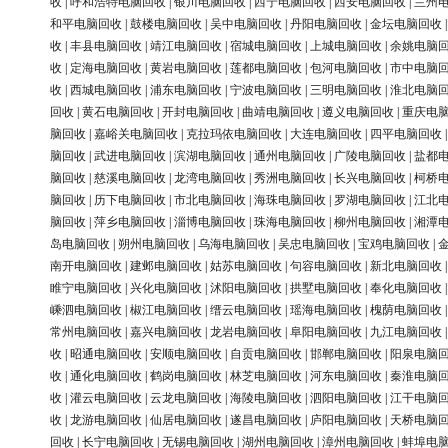
收
|
呼和浩特电脑回收
|
银川电脑回收
|
西宁电脑回收
|
西安电脑回收
|
兰州
和平电脑回收
|
鼓楼电脑回收
|
吴中电脑回收
|
丹阳电脑回收
|
金坛电脑回收
收
|
丰县电脑回收
|
靖江电脑回收
|
宿城电脑回收
|
上城电脑回收
|
余姚电脑
收
|
定海电脑回收
|
黄岩电脑回收
|
莲都电脑回收
|
包河电脑回收
|
市中电脑
收
|
西城电脑回收
|
浦东电脑回收
|
宁波电脑回收
|
三明电脑回收
|
淮北电脑
回收
|
黄石电脑回收
|
开封电脑回收
|
曲靖电脑回收
|
遵义电脑回收
|
重庆电
脑回收
|
嘉峪关电脑回收
|
克拉玛依电脑回收
|
大连电脑回收
|
四平电脑回收
脑回收
|
武进电脑回收
|
滨湖电脑回收
|
通州电脑回收
|
广陵电脑回收
|
盐都
脑回收
|
慈溪电脑回收
|
龙湾电脑回收
|
秀洲电脑回收
|
长兴电脑回收
|
柯桥
脑回收
|
历下电脑回收
|
市北电脑回收
|
海珠电脑回收
|
罗湖电脑回收
|
江北
脑回收
|
萍乡电脑回收
|
淄博电脑回收
|
珠海电脑回收
|
柳州电脑回收
|
湘潭
岛电脑回收
|
朔州电脑回收
|
乌海电脑回收
|
吴忠电脑回收
|
宝鸡电脑回收
|
南开电脑回收
|
建邺电脑回收
|
姑苏电脑回收
|
句容电脑回收
|
新北电脑回收
睢宁电脑回收
|
兴化电脑回收
|
沭阳电脑回收
|
拱墅电脑回收
|
奉化电脑回收
嵊泗电脑回收
|
椒江电脑回收
|
缙云电脑回收
|
瑶海电脑回收
|
槐荫电脑回收
常州电脑回收
|
嘉兴电脑回收
|
龙岩电脑回收
|
阜阳电脑回收
|
九江电脑回收
收
|
昭通电脑回收
|
安顺电脑回收
|
自贡电脑回收
|
邯郸电脑回收
|
阳泉电脑
收
|
通化电脑回收
|
鹤岗电脑回收
|
林芝电脑回收
|
河东电脑回收
|
秦淮电脑
收
|
灌云电脑回收
|
云龙电脑回收
|
海陵电脑回收
|
泗阳电脑回收
|
江干电脑
收
|
龙游电脑回收
|
仙居电脑回收
|
遂昌电脑回收
|
庐阳电脑回收
|
天桥电脑
回收
|
长宁电脑回收
|
无锡电脑回收
|
湖州电脑回收
|
漳州电脑回收
|
蚌埠电