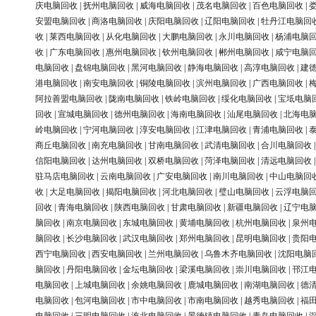
庆电脑回收
|
抚州电脑回收
|
威海电脑回收
|
茂名电脑回收
|
百色电脑回收
|
安盟电脑回收
|
商洛电脑回收
|
庆阳电脑回收
|
辽阳电脑回收
|
牡丹江电脑回
收
|
莱西电脑回收
|
从化电脑回收
|
大鹏电脑回收
|
永川电脑回收
|
杨浦电脑
收
|
广东电脑回收
|
惠州电脑回收
|
钦州电脑回收
|
郴州电脑回收
|
咸宁电脑
电脑回收
|
盘锦电脑回收
|
黑河电脑回收
|
静海电脑回收
|
高淳电脑回收
|
建
港电脑回收
|
南安电脑回收
|
铜陵电脑回收
|
滨州电脑回收
|
广西电脑回收
|
阿拉善盟电脑回收
|
陇南电脑回收
|
铁岭电脑回收
|
绥化电脑回收
|
宝坻电脑
回收
|
宣城电脑回收
|
德州电脑回收
|
海南电脑回收
|
汕尾电脑回收
|
北海电
岭电脑回收
|
宁河电脑回收
|
淳安电脑回收
|
江津电脑回收
|
青浦电脑回收
|
商丘电脑回收
|
南充电脑回收
|
甘南电脑回收
|
武清电脑回收
|
合川电脑回收
信阳电脑回收
|
达州电脑回收
|
双桥电脑回收
|
菏泽电脑回收
|
清远电脑回收
驻马店电脑回收
|
云南电脑回收
|
广安电脑回收
|
南川电脑回收
|
中山电脑回
收
|
大足电脑回收
|
揭阳电脑回收
|
河北电脑回收
|
璧山电脑回收
|
云浮电脑
回收
|
青海电脑回收
|
陕西电脑回收
|
甘肃电脑回收
|
新疆电脑回收
|
辽宁电
脑回收
|
南京电脑回收
|
东城电脑回收
|
黄埔电脑回收
|
杭州电脑回收
|
泉州
脑回收
|
长沙电脑回收
|
武汉电脑回收
|
郑州电脑回收
|
昆明电脑回收
|
贵阳
西宁电脑回收
|
西安电脑回收
|
兰州电脑回收
|
乌鲁木齐电脑回收
|
沈阳电脑
脑回收
|
丹阳电脑回收
|
金坛电脑回收
|
梁溪电脑回收
|
崇川电脑回收
|
邗江
电脑回收
|
上城电脑回收
|
余姚电脑回收
|
鹿城电脑回收
|
南湖电脑回收
|
德
电脑回收
|
包河电脑回收
|
市中电脑回收
|
市南电脑回收
|
越秀电脑回收
|
福