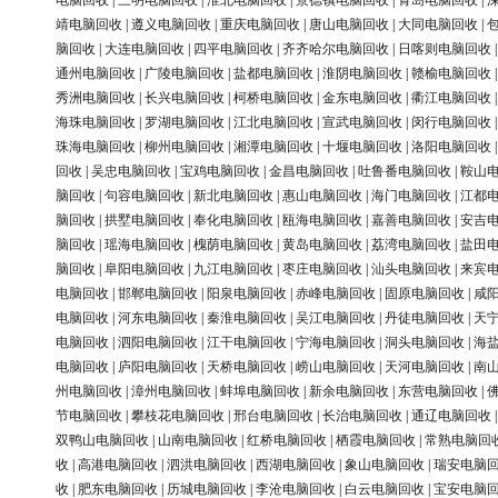
电脑回收
|
三明电脑回收
|
淮北电脑回收
|
景德镇电脑回收
|
青岛电脑回收
|
靖电脑回收
|
遵义电脑回收
|
重庆电脑回收
|
唐山电脑回收
|
大同电脑回收
|
脑回收
|
大连电脑回收
|
四平电脑回收
|
齐齐哈尔电脑回收
|
日喀则电脑回收
通州电脑回收
|
广陵电脑回收
|
盐都电脑回收
|
淮阴电脑回收
|
赣榆电脑回收
秀洲电脑回收
|
长兴电脑回收
|
柯桥电脑回收
|
金东电脑回收
|
衢江电脑回收
海珠电脑回收
|
罗湖电脑回收
|
江北电脑回收
|
宣武电脑回收
|
闵行电脑回收
珠海电脑回收
|
柳州电脑回收
|
湘潭电脑回收
|
十堰电脑回收
|
洛阳电脑回收
回收
|
吴忠电脑回收
|
宝鸡电脑回收
|
金昌电脑回收
|
吐鲁番电脑回收
|
鞍山
脑回收
|
句容电脑回收
|
新北电脑回收
|
惠山电脑回收
|
海门电脑回收
|
江都
脑回收
|
拱墅电脑回收
|
奉化电脑回收
|
瓯海电脑回收
|
嘉善电脑回收
|
安吉
脑回收
|
瑶海电脑回收
|
槐荫电脑回收
|
黄岛电脑回收
|
荔湾电脑回收
|
盐田
脑回收
|
阜阳电脑回收
|
九江电脑回收
|
枣庄电脑回收
|
汕头电脑回收
|
来宾
电脑回收
|
邯郸电脑回收
|
阳泉电脑回收
|
赤峰电脑回收
|
固原电脑回收
|
咸
电脑回收
|
河东电脑回收
|
秦淮电脑回收
|
吴江电脑回收
|
丹徒电脑回收
|
天
电脑回收
|
泗阳电脑回收
|
江干电脑回收
|
宁海电脑回收
|
洞头电脑回收
|
海
电脑回收
|
庐阳电脑回收
|
天桥电脑回收
|
崂山电脑回收
|
天河电脑回收
|
南
州电脑回收
|
漳州电脑回收
|
蚌埠电脑回收
|
新余电脑回收
|
东营电脑回收
|
节电脑回收
|
攀枝花电脑回收
|
邢台电脑回收
|
长治电脑回收
|
通辽电脑回收
双鸭山电脑回收
|
山南电脑回收
|
红桥电脑回收
|
栖霞电脑回收
|
常熟电脑回
收
|
高港电脑回收
|
泗洪电脑回收
|
西湖电脑回收
|
象山电脑回收
|
瑞安电脑
收
|
肥东电脑回收
|
历城电脑回收
|
李沧电脑回收
|
白云电脑回收
|
宝安电脑