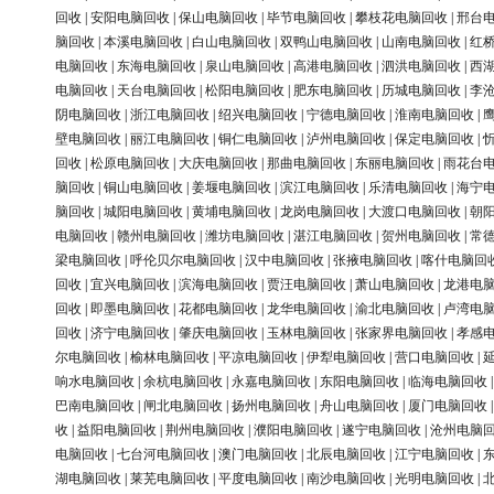
回收
|
安阳电脑回收
|
保山电脑回收
|
毕节电脑回收
|
攀枝花电脑回收
|
邢台
脑回收
|
本溪电脑回收
|
白山电脑回收
|
双鸭山电脑回收
|
山南电脑回收
|
红
电脑回收
|
东海电脑回收
|
泉山电脑回收
|
高港电脑回收
|
泗洪电脑回收
|
西
电脑回收
|
天台电脑回收
|
松阳电脑回收
|
肥东电脑回收
|
历城电脑回收
|
李
阴电脑回收
|
浙江电脑回收
|
绍兴电脑回收
|
宁德电脑回收
|
淮南电脑回收
|
壁电脑回收
|
丽江电脑回收
|
铜仁电脑回收
|
泸州电脑回收
|
保定电脑回收
|
回收
|
松原电脑回收
|
大庆电脑回收
|
那曲电脑回收
|
东丽电脑回收
|
雨花台
脑回收
|
铜山电脑回收
|
姜堰电脑回收
|
滨江电脑回收
|
乐清电脑回收
|
海宁
脑回收
|
城阳电脑回收
|
黄埔电脑回收
|
龙岗电脑回收
|
大渡口电脑回收
|
朝
电脑回收
|
赣州电脑回收
|
潍坊电脑回收
|
湛江电脑回收
|
贺州电脑回收
|
常
梁电脑回收
|
呼伦贝尔电脑回收
|
汉中电脑回收
|
张掖电脑回收
|
喀什电脑回
回收
|
宜兴电脑回收
|
滨海电脑回收
|
贾汪电脑回收
|
萧山电脑回收
|
龙港电
回收
|
即墨电脑回收
|
花都电脑回收
|
龙华电脑回收
|
渝北电脑回收
|
卢湾电
回收
|
济宁电脑回收
|
肇庆电脑回收
|
玉林电脑回收
|
张家界电脑回收
|
孝感
尔电脑回收
|
榆林电脑回收
|
平凉电脑回收
|
伊犁电脑回收
|
营口电脑回收
|
响水电脑回收
|
余杭电脑回收
|
永嘉电脑回收
|
东阳电脑回收
|
临海电脑回收
巴南电脑回收
|
闸北电脑回收
|
扬州电脑回收
|
舟山电脑回收
|
厦门电脑回收
收
|
益阳电脑回收
|
荆州电脑回收
|
濮阳电脑回收
|
遂宁电脑回收
|
沧州电脑
电脑回收
|
七台河电脑回收
|
澳门电脑回收
|
北辰电脑回收
|
江宁电脑回收
|
湖电脑回收
|
莱芜电脑回收
|
平度电脑回收
|
南沙电脑回收
|
光明电脑回收
|