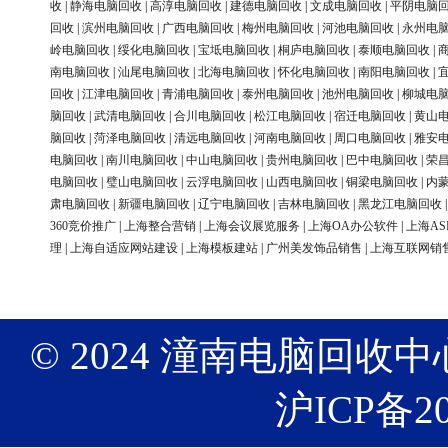
收
|
静海电脑回收
|
高淳电脑回收
|
建德电脑回收
|
文成电脑回收
|
平阴电脑
回收
|
滨州电脑回收
|
广西电脑回收
|
梅州电脑回收
|
河池电脑回收
|
永州电
岭电脑回收
|
绥化电脑回收
|
宝坻电脑回收
|
桐庐电脑回收
|
泰顺电脑回收
|
南电脑回收
|
汕尾电脑回收
|
北海电脑回收
|
怀化电脑回收
|
南阳电脑回收
|
回收
|
江津电脑回收
|
青浦电脑回收
|
泰州电脑回收
|
池州电脑回收
|
柳城电
脑回收
|
武清电脑回收
|
合川电脑回收
|
松江电脑回收
|
宿迁电脑回收
|
黄山
脑回收
|
菏泽电脑回收
|
清远电脑回收
|
河南电脑回收
|
周口电脑回收
|
雅安
电脑回收
|
南川电脑回收
|
中山电脑回收
|
贵州电脑回收
|
巴中电脑回收
|
荣
电脑回收
|
璧山电脑回收
|
云浮电脑回收
|
山西电脑回收
|
铜梁电脑回收
|
内
肃电脑回收
|
新疆电脑回收
|
辽宁电脑回收
|
吉林电脑回收
|
黑龙江电脑回收
360竞价推广
|
上海整合营销
|
上海会议展览服务
|
上海OA办公软件
|
上海AS
理
|
上海自适应网站建设
|
上海模板建站
|
广州美发饰品销售
|
上海互联网销
© 2024 潼南电脑回收中心 版权
沪ICP备20