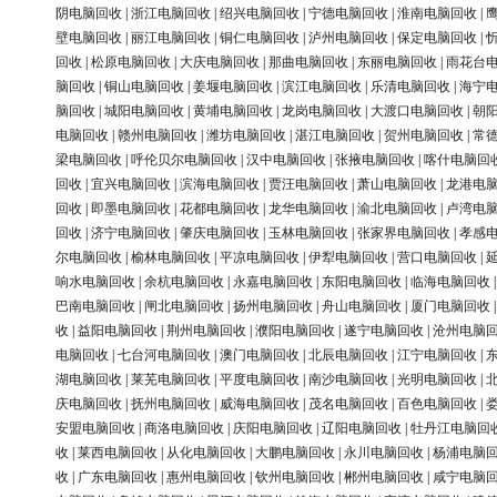
阴电脑回收
|
浙江电脑回收
|
绍兴电脑回收
|
宁德电脑回收
|
淮南电脑回收
|
壁电脑回收
|
丽江电脑回收
|
铜仁电脑回收
|
泸州电脑回收
|
保定电脑回收
|
回收
|
松原电脑回收
|
大庆电脑回收
|
那曲电脑回收
|
东丽电脑回收
|
雨花台
脑回收
|
铜山电脑回收
|
姜堰电脑回收
|
滨江电脑回收
|
乐清电脑回收
|
海宁
脑回收
|
城阳电脑回收
|
黄埔电脑回收
|
龙岗电脑回收
|
大渡口电脑回收
|
朝
电脑回收
|
赣州电脑回收
|
潍坊电脑回收
|
湛江电脑回收
|
贺州电脑回收
|
常
梁电脑回收
|
呼伦贝尔电脑回收
|
汉中电脑回收
|
张掖电脑回收
|
喀什电脑回
回收
|
宜兴电脑回收
|
滨海电脑回收
|
贾汪电脑回收
|
萧山电脑回收
|
龙港电
回收
|
即墨电脑回收
|
花都电脑回收
|
龙华电脑回收
|
渝北电脑回收
|
卢湾电
回收
|
济宁电脑回收
|
肇庆电脑回收
|
玉林电脑回收
|
张家界电脑回收
|
孝感
尔电脑回收
|
榆林电脑回收
|
平凉电脑回收
|
伊犁电脑回收
|
营口电脑回收
|
响水电脑回收
|
余杭电脑回收
|
永嘉电脑回收
|
东阳电脑回收
|
临海电脑回收
巴南电脑回收
|
闸北电脑回收
|
扬州电脑回收
|
舟山电脑回收
|
厦门电脑回收
收
|
益阳电脑回收
|
荆州电脑回收
|
濮阳电脑回收
|
遂宁电脑回收
|
沧州电脑
电脑回收
|
七台河电脑回收
|
澳门电脑回收
|
北辰电脑回收
|
江宁电脑回收
|
湖电脑回收
|
莱芜电脑回收
|
平度电脑回收
|
南沙电脑回收
|
光明电脑回收
|
庆电脑回收
|
抚州电脑回收
|
威海电脑回收
|
茂名电脑回收
|
百色电脑回收
|
安盟电脑回收
|
商洛电脑回收
|
庆阳电脑回收
|
辽阳电脑回收
|
牡丹江电脑回
收
|
莱西电脑回收
|
从化电脑回收
|
大鹏电脑回收
|
永川电脑回收
|
杨浦电脑
收
|
广东电脑回收
|
惠州电脑回收
|
钦州电脑回收
|
郴州电脑回收
|
咸宁电脑