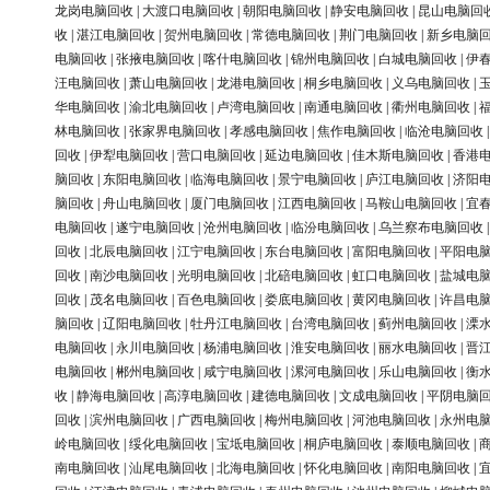
龙岗电脑回收
|
大渡口电脑回收
|
朝阳电脑回收
|
静安电脑回收
|
昆山电脑回
收
|
湛江电脑回收
|
贺州电脑回收
|
常德电脑回收
|
荆门电脑回收
|
新乡电脑
电脑回收
|
张掖电脑回收
|
喀什电脑回收
|
锦州电脑回收
|
白城电脑回收
|
伊
汪电脑回收
|
萧山电脑回收
|
龙港电脑回收
|
桐乡电脑回收
|
义乌电脑回收
|
华电脑回收
|
渝北电脑回收
|
卢湾电脑回收
|
南通电脑回收
|
衢州电脑回收
|
林电脑回收
|
张家界电脑回收
|
孝感电脑回收
|
焦作电脑回收
|
临沧电脑回收
回收
|
伊犁电脑回收
|
营口电脑回收
|
延边电脑回收
|
佳木斯电脑回收
|
香港
脑回收
|
东阳电脑回收
|
临海电脑回收
|
景宁电脑回收
|
庐江电脑回收
|
济阳
脑回收
|
舟山电脑回收
|
厦门电脑回收
|
江西电脑回收
|
马鞍山电脑回收
|
宜
电脑回收
|
遂宁电脑回收
|
沧州电脑回收
|
临汾电脑回收
|
乌兰察布电脑回收
回收
|
北辰电脑回收
|
江宁电脑回收
|
东台电脑回收
|
富阳电脑回收
|
平阳电
回收
|
南沙电脑回收
|
光明电脑回收
|
北碚电脑回收
|
虹口电脑回收
|
盐城电
回收
|
茂名电脑回收
|
百色电脑回收
|
娄底电脑回收
|
黄冈电脑回收
|
许昌电
脑回收
|
辽阳电脑回收
|
牡丹江电脑回收
|
台湾电脑回收
|
蓟州电脑回收
|
溧
电脑回收
|
永川电脑回收
|
杨浦电脑回收
|
淮安电脑回收
|
丽水电脑回收
|
晋
电脑回收
|
郴州电脑回收
|
咸宁电脑回收
|
漯河电脑回收
|
乐山电脑回收
|
衡
收
|
静海电脑回收
|
高淳电脑回收
|
建德电脑回收
|
文成电脑回收
|
平阴电脑
回收
|
滨州电脑回收
|
广西电脑回收
|
梅州电脑回收
|
河池电脑回收
|
永州电
岭电脑回收
|
绥化电脑回收
|
宝坻电脑回收
|
桐庐电脑回收
|
泰顺电脑回收
|
南电脑回收
|
汕尾电脑回收
|
北海电脑回收
|
怀化电脑回收
|
南阳电脑回收
|