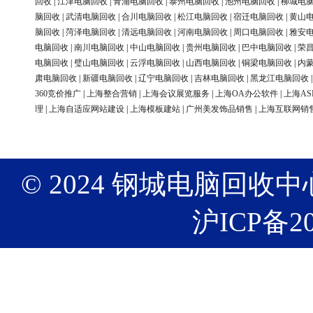
回收
|
江津电脑回收
|
青浦电脑回收
|
泰州电脑回收
|
池州电脑回收
|
柳城电
脑回收
|
武清电脑回收
|
合川电脑回收
|
松江电脑回收
|
宿迁电脑回收
|
黄山
脑回收
|
菏泽电脑回收
|
清远电脑回收
|
河南电脑回收
|
周口电脑回收
|
雅安
电脑回收
|
南川电脑回收
|
中山电脑回收
|
贵州电脑回收
|
巴中电脑回收
|
荣
电脑回收
|
璧山电脑回收
|
云浮电脑回收
|
山西电脑回收
|
铜梁电脑回收
|
内
肃电脑回收
|
新疆电脑回收
|
辽宁电脑回收
|
吉林电脑回收
|
黑龙江电脑回收
360竞价推广
|
上海整合营销
|
上海会议展览服务
|
上海OA办公软件
|
上海AS
理
|
上海自适应网站建设
|
上海模板建站
|
广州美发饰品销售
|
上海互联网销
© 2024 钢城电脑回收中心 版权
沪ICP备20