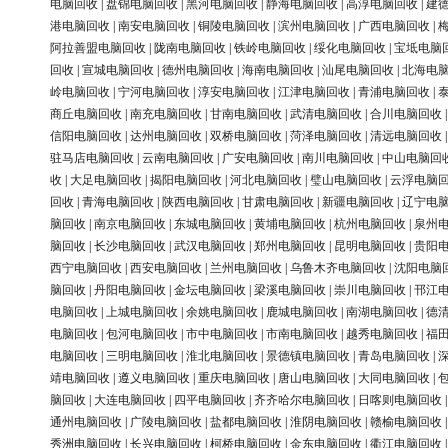
电脑回收
|
盘锦电脑回收
|
黑河电脑回收
|
静海电脑回收
|
高淳电脑回收
|
建
港电脑回收
|
南安电脑回收
|
铜陵电脑回收
|
滨州电脑回收
|
广西电脑回收
|
阿拉善盟电脑回收
|
陇南电脑回收
|
铁岭电脑回收
|
绥化电脑回收
|
宝坻电脑
回收
|
宣城电脑回收
|
德州电脑回收
|
海南电脑回收
|
汕尾电脑回收
|
北海电
岭电脑回收
|
宁河电脑回收
|
淳安电脑回收
|
江津电脑回收
|
青浦电脑回收
|
商丘电脑回收
|
南充电脑回收
|
甘南电脑回收
|
武清电脑回收
|
合川电脑回收
信阳电脑回收
|
达州电脑回收
|
双桥电脑回收
|
菏泽电脑回收
|
清远电脑回收
驻马店电脑回收
|
云南电脑回收
|
广安电脑回收
|
南川电脑回收
|
中山电脑回
收
|
大足电脑回收
|
揭阳电脑回收
|
河北电脑回收
|
璧山电脑回收
|
云浮电脑
回收
|
青海电脑回收
|
陕西电脑回收
|
甘肃电脑回收
|
新疆电脑回收
|
辽宁电
脑回收
|
南京电脑回收
|
东城电脑回收
|
黄埔电脑回收
|
杭州电脑回收
|
泉州
脑回收
|
长沙电脑回收
|
武汉电脑回收
|
郑州电脑回收
|
昆明电脑回收
|
贵阳
西宁电脑回收
|
西安电脑回收
|
兰州电脑回收
|
乌鲁木齐电脑回收
|
沈阳电脑
脑回收
|
丹阳电脑回收
|
金坛电脑回收
|
梁溪电脑回收
|
崇川电脑回收
|
邗江
电脑回收
|
上城电脑回收
|
余姚电脑回收
|
鹿城电脑回收
|
南湖电脑回收
|
德
电脑回收
|
包河电脑回收
|
市中电脑回收
|
市南电脑回收
|
越秀电脑回收
|
福
电脑回收
|
三明电脑回收
|
淮北电脑回收
|
景德镇电脑回收
|
青岛电脑回收
|
靖电脑回收
|
遵义电脑回收
|
重庆电脑回收
|
唐山电脑回收
|
大同电脑回收
|
脑回收
|
大连电脑回收
|
四平电脑回收
|
齐齐哈尔电脑回收
|
日喀则电脑回收
通州电脑回收
|
广陵电脑回收
|
盐都电脑回收
|
淮阴电脑回收
|
赣榆电脑回收
秀洲电脑回收
|
长兴电脑回收
|
柯桥电脑回收
|
金东电脑回收
|
衢江电脑回收