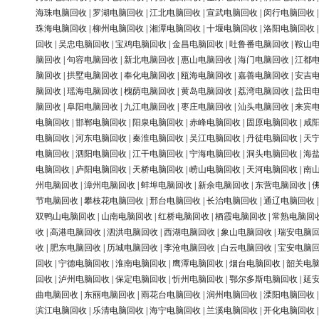
海珠电脑回收
|
罗湖电脑回收
|
江北电脑回收
|
宣武电脑回收
|
闵行电脑回收
珠海电脑回收
|
柳州电脑回收
|
湘潭电脑回收
|
十堰电脑回收
|
洛阳电脑回收
回收
|
吴忠电脑回收
|
宝鸡电脑回收
|
金昌电脑回收
|
吐鲁番电脑回收
|
鞍山
脑回收
|
句容电脑回收
|
新北电脑回收
|
惠山电脑回收
|
海门电脑回收
|
江都
脑回收
|
拱墅电脑回收
|
奉化电脑回收
|
瓯海电脑回收
|
嘉善电脑回收
|
安吉
脑回收
|
瑶海电脑回收
|
槐荫电脑回收
|
黄岛电脑回收
|
荔湾电脑回收
|
盐田
脑回收
|
阜阳电脑回收
|
九江电脑回收
|
枣庄电脑回收
|
汕头电脑回收
|
来宾
电脑回收
|
邯郸电脑回收
|
阳泉电脑回收
|
赤峰电脑回收
|
固原电脑回收
|
咸
电脑回收
|
河东电脑回收
|
秦淮电脑回收
|
吴江电脑回收
|
丹徒电脑回收
|
天
电脑回收
|
泗阳电脑回收
|
江干电脑回收
|
宁海电脑回收
|
洞头电脑回收
|
海
电脑回收
|
庐阳电脑回收
|
天桥电脑回收
|
崂山电脑回收
|
天河电脑回收
|
南
州电脑回收
|
漳州电脑回收
|
蚌埠电脑回收
|
新余电脑回收
|
东营电脑回收
|
节电脑回收
|
攀枝花电脑回收
|
邢台电脑回收
|
长治电脑回收
|
通辽电脑回收
双鸭山电脑回收
|
山南电脑回收
|
红桥电脑回收
|
栖霞电脑回收
|
常熟电脑回
收
|
高港电脑回收
|
泗洪电脑回收
|
西湖电脑回收
|
象山电脑回收
|
瑞安电脑
收
|
肥东电脑回收
|
历城电脑回收
|
李沧电脑回收
|
白云电脑回收
|
宝安电脑
回收
|
宁德电脑回收
|
淮南电脑回收
|
鹰潭电脑回收
|
烟台电脑回收
|
韶关电
回收
|
泸州电脑回收
|
保定电脑回收
|
忻州电脑回收
|
鄂尔多斯电脑回收
|
延
曲电脑回收
|
东丽电脑回收
|
雨花台电脑回收
|
润州电脑回收
|
溧阳电脑回收
滨江电脑回收
|
乐清电脑回收
|
海宁电脑回收
|
兰溪电脑回收
|
开化电脑回收