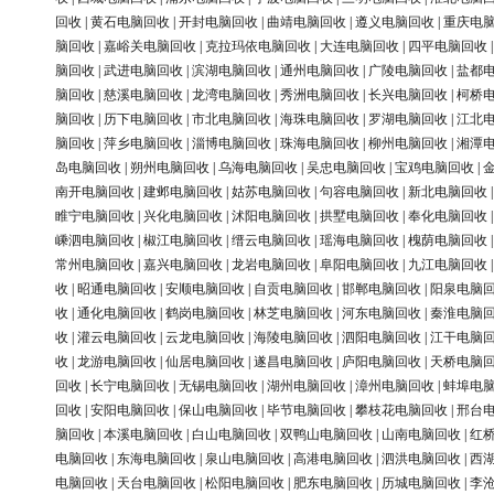
回收
|
黄石电脑回收
|
开封电脑回收
|
曲靖电脑回收
|
遵义电脑回收
|
重庆电
脑回收
|
嘉峪关电脑回收
|
克拉玛依电脑回收
|
大连电脑回收
|
四平电脑回收
脑回收
|
武进电脑回收
|
滨湖电脑回收
|
通州电脑回收
|
广陵电脑回收
|
盐都
脑回收
|
慈溪电脑回收
|
龙湾电脑回收
|
秀洲电脑回收
|
长兴电脑回收
|
柯桥
脑回收
|
历下电脑回收
|
市北电脑回收
|
海珠电脑回收
|
罗湖电脑回收
|
江北
脑回收
|
萍乡电脑回收
|
淄博电脑回收
|
珠海电脑回收
|
柳州电脑回收
|
湘潭
岛电脑回收
|
朔州电脑回收
|
乌海电脑回收
|
吴忠电脑回收
|
宝鸡电脑回收
|
南开电脑回收
|
建邺电脑回收
|
姑苏电脑回收
|
句容电脑回收
|
新北电脑回收
睢宁电脑回收
|
兴化电脑回收
|
沭阳电脑回收
|
拱墅电脑回收
|
奉化电脑回收
嵊泗电脑回收
|
椒江电脑回收
|
缙云电脑回收
|
瑶海电脑回收
|
槐荫电脑回收
常州电脑回收
|
嘉兴电脑回收
|
龙岩电脑回收
|
阜阳电脑回收
|
九江电脑回收
收
|
昭通电脑回收
|
安顺电脑回收
|
自贡电脑回收
|
邯郸电脑回收
|
阳泉电脑
收
|
通化电脑回收
|
鹤岗电脑回收
|
林芝电脑回收
|
河东电脑回收
|
秦淮电脑
收
|
灌云电脑回收
|
云龙电脑回收
|
海陵电脑回收
|
泗阳电脑回收
|
江干电脑
收
|
龙游电脑回收
|
仙居电脑回收
|
遂昌电脑回收
|
庐阳电脑回收
|
天桥电脑
回收
|
长宁电脑回收
|
无锡电脑回收
|
湖州电脑回收
|
漳州电脑回收
|
蚌埠电
回收
|
安阳电脑回收
|
保山电脑回收
|
毕节电脑回收
|
攀枝花电脑回收
|
邢台
脑回收
|
本溪电脑回收
|
白山电脑回收
|
双鸭山电脑回收
|
山南电脑回收
|
红
电脑回收
|
东海电脑回收
|
泉山电脑回收
|
高港电脑回收
|
泗洪电脑回收
|
西
电脑回收
|
天台电脑回收
|
松阳电脑回收
|
肥东电脑回收
|
历城电脑回收
|
李