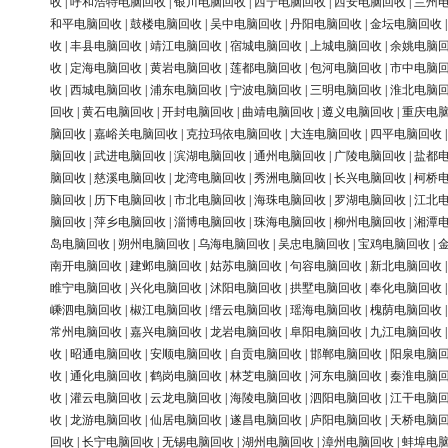
收
|
呼和浩特电脑回收
|
银川电脑回收
|
西宁电脑回收
|
西安电脑回收
|
兰州
和平电脑回收
|
鼓楼电脑回收
|
吴中电脑回收
|
丹阳电脑回收
|
金坛电脑回收
收
|
丰县电脑回收
|
靖江电脑回收
|
宿城电脑回收
|
上城电脑回收
|
余姚电脑
收
|
定海电脑回收
|
黄岩电脑回收
|
莲都电脑回收
|
包河电脑回收
|
市中电脑
收
|
西城电脑回收
|
浦东电脑回收
|
宁波电脑回收
|
三明电脑回收
|
淮北电脑
回收
|
黄石电脑回收
|
开封电脑回收
|
曲靖电脑回收
|
遵义电脑回收
|
重庆电
脑回收
|
嘉峪关电脑回收
|
克拉玛依电脑回收
|
大连电脑回收
|
四平电脑回收
脑回收
|
武进电脑回收
|
滨湖电脑回收
|
通州电脑回收
|
广陵电脑回收
|
盐都
脑回收
|
慈溪电脑回收
|
龙湾电脑回收
|
秀洲电脑回收
|
长兴电脑回收
|
柯桥
脑回收
|
历下电脑回收
|
市北电脑回收
|
海珠电脑回收
|
罗湖电脑回收
|
江北
脑回收
|
萍乡电脑回收
|
淄博电脑回收
|
珠海电脑回收
|
柳州电脑回收
|
湘潭
岛电脑回收
|
朔州电脑回收
|
乌海电脑回收
|
吴忠电脑回收
|
宝鸡电脑回收
|
南开电脑回收
|
建邺电脑回收
|
姑苏电脑回收
|
句容电脑回收
|
新北电脑回收
睢宁电脑回收
|
兴化电脑回收
|
沭阳电脑回收
|
拱墅电脑回收
|
奉化电脑回收
嵊泗电脑回收
|
椒江电脑回收
|
缙云电脑回收
|
瑶海电脑回收
|
槐荫电脑回收
常州电脑回收
|
嘉兴电脑回收
|
龙岩电脑回收
|
阜阳电脑回收
|
九江电脑回收
收
|
昭通电脑回收
|
安顺电脑回收
|
自贡电脑回收
|
邯郸电脑回收
|
阳泉电脑
收
|
通化电脑回收
|
鹤岗电脑回收
|
林芝电脑回收
|
河东电脑回收
|
秦淮电脑
收
|
灌云电脑回收
|
云龙电脑回收
|
海陵电脑回收
|
泗阳电脑回收
|
江干电脑
收
|
龙游电脑回收
|
仙居电脑回收
|
遂昌电脑回收
|
庐阳电脑回收
|
天桥电脑
回收
|
长宁电脑回收
|
无锡电脑回收
|
湖州电脑回收
|
漳州电脑回收
|
蚌埠电