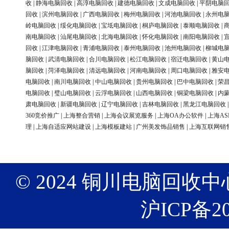
收
|
静海电脑回收
|
高淳电脑回收
|
建德电脑回收
|
文成电脑回收
|
平阴电脑
回收
|
滨州电脑回收
|
广西电脑回收
|
梅州电脑回收
|
河池电脑回收
|
永州电
岭电脑回收
|
绥化电脑回收
|
宝坻电脑回收
|
桐庐电脑回收
|
泰顺电脑回收
|
南电脑回收
|
汕尾电脑回收
|
北海电脑回收
|
怀化电脑回收
|
南阳电脑回收
|
回收
|
江津电脑回收
|
青浦电脑回收
|
泰州电脑回收
|
池州电脑回收
|
柳城电
脑回收
|
武清电脑回收
|
合川电脑回收
|
松江电脑回收
|
宿迁电脑回收
|
黄山
脑回收
|
菏泽电脑回收
|
清远电脑回收
|
河南电脑回收
|
周口电脑回收
|
雅安
电脑回收
|
南川电脑回收
|
中山电脑回收
|
贵州电脑回收
|
巴中电脑回收
|
荣
电脑回收
|
璧山电脑回收
|
云浮电脑回收
|
山西电脑回收
|
铜梁电脑回收
|
内
肃电脑回收
|
新疆电脑回收
|
辽宁电脑回收
|
吉林电脑回收
|
黑龙江电脑回收
360竞价推广
|
上海整合营销
|
上海会议展览服务
|
上海OA办公软件
|
上海AS
理
|
上海自适应网站建设
|
上海模板建站
|
广州美发饰品销售
|
上海互联网销
© 2024 铜川电脑回收中心 版权
沪ICP备20