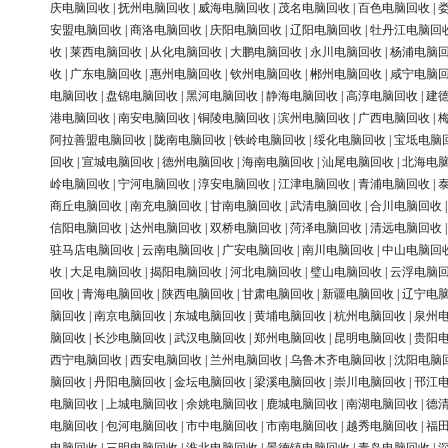
庆电脑回收
|
抚州电脑回收
|
威海电脑回收
|
茂名电脑回收
|
百色电脑回收
|
安盟电脑回收
|
商洛电脑回收
|
庆阳电脑回收
|
辽阳电脑回收
|
牡丹江电脑回
收
|
莱西电脑回收
|
从化电脑回收
|
大鹏电脑回收
|
永川电脑回收
|
杨浦电脑
收
|
广东电脑回收
|
惠州电脑回收
|
钦州电脑回收
|
郴州电脑回收
|
咸宁电脑
电脑回收
|
盘锦电脑回收
|
黑河电脑回收
|
静海电脑回收
|
高淳电脑回收
|
建
港电脑回收
|
南安电脑回收
|
铜陵电脑回收
|
滨州电脑回收
|
广西电脑回收
|
阿拉善盟电脑回收
|
陇南电脑回收
|
铁岭电脑回收
|
绥化电脑回收
|
宝坻电脑
回收
|
宣城电脑回收
|
德州电脑回收
|
海南电脑回收
|
汕尾电脑回收
|
北海电
岭电脑回收
|
宁河电脑回收
|
淳安电脑回收
|
江津电脑回收
|
青浦电脑回收
|
商丘电脑回收
|
南充电脑回收
|
甘南电脑回收
|
武清电脑回收
|
合川电脑回收
信阳电脑回收
|
达州电脑回收
|
双桥电脑回收
|
菏泽电脑回收
|
清远电脑回收
驻马店电脑回收
|
云南电脑回收
|
广安电脑回收
|
南川电脑回收
|
中山电脑回
收
|
大足电脑回收
|
揭阳电脑回收
|
河北电脑回收
|
璧山电脑回收
|
云浮电脑
回收
|
青海电脑回收
|
陕西电脑回收
|
甘肃电脑回收
|
新疆电脑回收
|
辽宁电
脑回收
|
南京电脑回收
|
东城电脑回收
|
黄埔电脑回收
|
杭州电脑回收
|
泉州
脑回收
|
长沙电脑回收
|
武汉电脑回收
|
郑州电脑回收
|
昆明电脑回收
|
贵阳
西宁电脑回收
|
西安电脑回收
|
兰州电脑回收
|
乌鲁木齐电脑回收
|
沈阳电脑
脑回收
|
丹阳电脑回收
|
金坛电脑回收
|
梁溪电脑回收
|
崇川电脑回收
|
邗江
电脑回收
|
上城电脑回收
|
余姚电脑回收
|
鹿城电脑回收
|
南湖电脑回收
|
德
电脑回收
|
包河电脑回收
|
市中电脑回收
|
市南电脑回收
|
越秀电脑回收
|
福