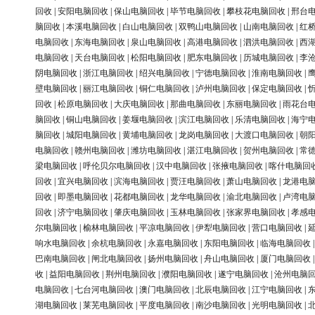
回收
|
安阳电脑回收
|
保山电脑回收
|
毕节电脑回收
|
攀枝花电脑回收
|
邢台
脑回收
|
本溪电脑回收
|
白山电脑回收
|
双鸭山电脑回收
|
山南电脑回收
|
红
电脑回收
|
东海电脑回收
|
泉山电脑回收
|
高港电脑回收
|
泗洪电脑回收
|
西
电脑回收
|
天台电脑回收
|
松阳电脑回收
|
肥东电脑回收
|
历城电脑回收
|
李
阴电脑回收
|
浙江电脑回收
|
绍兴电脑回收
|
宁德电脑回收
|
淮南电脑回收
|
壁电脑回收
|
丽江电脑回收
|
铜仁电脑回收
|
泸州电脑回收
|
保定电脑回收
|
回收
|
松原电脑回收
|
大庆电脑回收
|
那曲电脑回收
|
东丽电脑回收
|
雨花台
脑回收
|
铜山电脑回收
|
姜堰电脑回收
|
滨江电脑回收
|
乐清电脑回收
|
海宁
脑回收
|
城阳电脑回收
|
黄埔电脑回收
|
龙岗电脑回收
|
大渡口电脑回收
|
朝
电脑回收
|
赣州电脑回收
|
潍坊电脑回收
|
湛江电脑回收
|
贺州电脑回收
|
常
梁电脑回收
|
呼伦贝尔电脑回收
|
汉中电脑回收
|
张掖电脑回收
|
喀什电脑回
回收
|
宜兴电脑回收
|
滨海电脑回收
|
贾汪电脑回收
|
萧山电脑回收
|
龙港电
回收
|
即墨电脑回收
|
花都电脑回收
|
龙华电脑回收
|
渝北电脑回收
|
卢湾电
回收
|
济宁电脑回收
|
肇庆电脑回收
|
玉林电脑回收
|
张家界电脑回收
|
孝感
尔电脑回收
|
榆林电脑回收
|
平凉电脑回收
|
伊犁电脑回收
|
营口电脑回收
|
响水电脑回收
|
余杭电脑回收
|
永嘉电脑回收
|
东阳电脑回收
|
临海电脑回收
巴南电脑回收
|
闸北电脑回收
|
扬州电脑回收
|
舟山电脑回收
|
厦门电脑回收
收
|
益阳电脑回收
|
荆州电脑回收
|
濮阳电脑回收
|
遂宁电脑回收
|
沧州电脑
电脑回收
|
七台河电脑回收
|
澳门电脑回收
|
北辰电脑回收
|
江宁电脑回收
|
湖电脑回收
|
莱芜电脑回收
|
平度电脑回收
|
南沙电脑回收
|
光明电脑回收
|