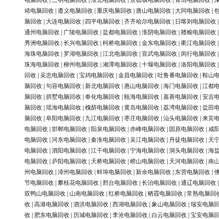
电脑回收
|
三明电脑回收
|
淮北电脑回收
|
景德镇电脑回收
|
青岛电脑回收
|
靖电脑回收
|
遵义电脑回收
|
重庆电脑回收
|
唐山电脑回收
|
大同电脑回收
|
脑回收
|
大连电脑回收
|
四平电脑回收
|
齐齐哈尔电脑回收
|
日喀则电脑回收
通州电脑回收
|
广陵电脑回收
|
盐都电脑回收
|
淮阴电脑回收
|
赣榆电脑回收
秀洲电脑回收
|
长兴电脑回收
|
柯桥电脑回收
|
金东电脑回收
|
衢江电脑回收
海珠电脑回收
|
罗湖电脑回收
|
江北电脑回收
|
宣武电脑回收
|
闵行电脑回收
珠海电脑回收
|
柳州电脑回收
|
湘潭电脑回收
|
十堰电脑回收
|
洛阳电脑回收
回收
|
吴忠电脑回收
|
宝鸡电脑回收
|
金昌电脑回收
|
吐鲁番电脑回收
|
鞍山
脑回收
|
句容电脑回收
|
新北电脑回收
|
惠山电脑回收
|
海门电脑回收
|
江都
脑回收
|
拱墅电脑回收
|
奉化电脑回收
|
瓯海电脑回收
|
嘉善电脑回收
|
安吉
脑回收
|
瑶海电脑回收
|
槐荫电脑回收
|
黄岛电脑回收
|
荔湾电脑回收
|
盐田
脑回收
|
阜阳电脑回收
|
九江电脑回收
|
枣庄电脑回收
|
汕头电脑回收
|
来宾
电脑回收
|
邯郸电脑回收
|
阳泉电脑回收
|
赤峰电脑回收
|
固原电脑回收
|
咸
电脑回收
|
河东电脑回收
|
秦淮电脑回收
|
吴江电脑回收
|
丹徒电脑回收
|
天
电脑回收
|
泗阳电脑回收
|
江干电脑回收
|
宁海电脑回收
|
洞头电脑回收
|
海
电脑回收
|
庐阳电脑回收
|
天桥电脑回收
|
崂山电脑回收
|
天河电脑回收
|
南
州电脑回收
|
漳州电脑回收
|
蚌埠电脑回收
|
新余电脑回收
|
东营电脑回收
|
节电脑回收
|
攀枝花电脑回收
|
邢台电脑回收
|
长治电脑回收
|
通辽电脑回收
双鸭山电脑回收
|
山南电脑回收
|
红桥电脑回收
|
栖霞电脑回收
|
常熟电脑回
收
|
高港电脑回收
|
泗洪电脑回收
|
西湖电脑回收
|
象山电脑回收
|
瑞安电脑
收
|
肥东电脑回收
|
历城电脑回收
|
李沧电脑回收
|
白云电脑回收
|
宝安电脑