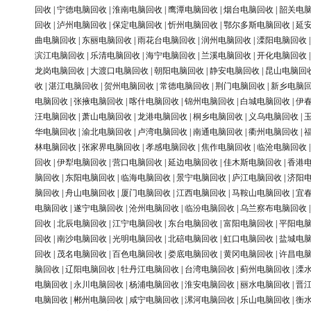
回收
|
宁德电脑回收
|
淮南电脑回收
|
鹰潭电脑回收
|
烟台电脑回收
|
韶关电
回收
|
泸州电脑回收
|
保定电脑回收
|
忻州电脑回收
|
鄂尔多斯电脑回收
|
延
曲电脑回收
|
东丽电脑回收
|
雨花台电脑回收
|
润州电脑回收
|
溧阳电脑回收
滨江电脑回收
|
乐清电脑回收
|
海宁电脑回收
|
兰溪电脑回收
|
开化电脑回收
龙岗电脑回收
|
大渡口电脑回收
|
朝阳电脑回收
|
静安电脑回收
|
昆山电脑回
收
|
湛江电脑回收
|
贺州电脑回收
|
常德电脑回收
|
荆门电脑回收
|
新乡电脑
电脑回收
|
张掖电脑回收
|
喀什电脑回收
|
锦州电脑回收
|
白城电脑回收
|
伊
汪电脑回收
|
萧山电脑回收
|
龙港电脑回收
|
桐乡电脑回收
|
义乌电脑回收
|
华电脑回收
|
渝北电脑回收
|
卢湾电脑回收
|
南通电脑回收
|
衢州电脑回收
|
林电脑回收
|
张家界电脑回收
|
孝感电脑回收
|
焦作电脑回收
|
临沧电脑回收
回收
|
伊犁电脑回收
|
营口电脑回收
|
延边电脑回收
|
佳木斯电脑回收
|
香港
脑回收
|
东阳电脑回收
|
临海电脑回收
|
景宁电脑回收
|
庐江电脑回收
|
济阳
脑回收
|
舟山电脑回收
|
厦门电脑回收
|
江西电脑回收
|
马鞍山电脑回收
|
宜
电脑回收
|
遂宁电脑回收
|
沧州电脑回收
|
临汾电脑回收
|
乌兰察布电脑回收
回收
|
北辰电脑回收
|
江宁电脑回收
|
东台电脑回收
|
富阳电脑回收
|
平阳电
回收
|
南沙电脑回收
|
光明电脑回收
|
北碚电脑回收
|
虹口电脑回收
|
盐城电
回收
|
茂名电脑回收
|
百色电脑回收
|
娄底电脑回收
|
黄冈电脑回收
|
许昌电
脑回收
|
辽阳电脑回收
|
牡丹江电脑回收
|
台湾电脑回收
|
蓟州电脑回收
|
溧
电脑回收
|
永川电脑回收
|
杨浦电脑回收
|
淮安电脑回收
|
丽水电脑回收
|
晋
电脑回收
|
郴州电脑回收
|
咸宁电脑回收
|
漯河电脑回收
|
乐山电脑回收
|
衡