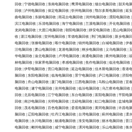
回收
|
宁德电脑回收
|
淮南电脑回收
|
鹰潭电脑回收
|
烟台电脑回收
|
韶关电
回收
|
泸州电脑回收
|
保定电脑回收
|
忻州电脑回收
|
鄂尔多斯电脑回收
|
延
曲电脑回收
|
东丽电脑回收
|
雨花台电脑回收
|
润州电脑回收
|
溧阳电脑回收
滨江电脑回收
|
乐清电脑回收
|
海宁电脑回收
|
兰溪电脑回收
|
开化电脑回收
龙岗电脑回收
|
大渡口电脑回收
|
朝阳电脑回收
|
静安电脑回收
|
昆山电脑回
收
|
湛江电脑回收
|
贺州电脑回收
|
常德电脑回收
|
荆门电脑回收
|
新乡电脑
电脑回收
|
张掖电脑回收
|
喀什电脑回收
|
锦州电脑回收
|
白城电脑回收
|
伊
汪电脑回收
|
萧山电脑回收
|
龙港电脑回收
|
桐乡电脑回收
|
义乌电脑回收
|
华电脑回收
|
渝北电脑回收
|
卢湾电脑回收
|
南通电脑回收
|
衢州电脑回收
|
林电脑回收
|
张家界电脑回收
|
孝感电脑回收
|
焦作电脑回收
|
临沧电脑回收
回收
|
伊犁电脑回收
|
营口电脑回收
|
延边电脑回收
|
佳木斯电脑回收
|
香港
脑回收
|
东阳电脑回收
|
临海电脑回收
|
景宁电脑回收
|
庐江电脑回收
|
济阳
脑回收
|
舟山电脑回收
|
厦门电脑回收
|
江西电脑回收
|
马鞍山电脑回收
|
宜
电脑回收
|
遂宁电脑回收
|
沧州电脑回收
|
临汾电脑回收
|
乌兰察布电脑回收
回收
|
北辰电脑回收
|
江宁电脑回收
|
东台电脑回收
|
富阳电脑回收
|
平阳电
回收
|
南沙电脑回收
|
光明电脑回收
|
北碚电脑回收
|
虹口电脑回收
|
盐城电
回收
|
茂名电脑回收
|
百色电脑回收
|
娄底电脑回收
|
黄冈电脑回收
|
许昌电
脑回收
|
辽阳电脑回收
|
牡丹江电脑回收
|
台湾电脑回收
|
蓟州电脑回收
|
溧
电脑回收
|
永川电脑回收
|
杨浦电脑回收
|
淮安电脑回收
|
丽水电脑回收
|
晋
电脑回收
|
郴州电脑回收
|
咸宁电脑回收
|
漯河电脑回收
|
乐山电脑回收
|
衡