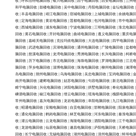
收
|
呼和浩特电脑回收
|
银川电脑回收
|
西宁电脑回收
|
西安电脑回收
|
兰州
和平电脑回收
|
鼓楼电脑回收
|
吴中电脑回收
|
丹阳电脑回收
|
金坛电脑回收
收
|
丰县电脑回收
|
靖江电脑回收
|
宿城电脑回收
|
上城电脑回收
|
余姚电脑
收
|
定海电脑回收
|
黄岩电脑回收
|
莲都电脑回收
|
包河电脑回收
|
市中电脑
收
|
西城电脑回收
|
浦东电脑回收
|
宁波电脑回收
|
三明电脑回收
|
淮北电脑
回收
|
黄石电脑回收
|
开封电脑回收
|
曲靖电脑回收
|
遵义电脑回收
|
重庆电
脑回收
|
嘉峪关电脑回收
|
克拉玛依电脑回收
|
大连电脑回收
|
四平电脑回收
脑回收
|
武进电脑回收
|
滨湖电脑回收
|
通州电脑回收
|
广陵电脑回收
|
盐都
脑回收
|
慈溪电脑回收
|
龙湾电脑回收
|
秀洲电脑回收
|
长兴电脑回收
|
柯桥
脑回收
|
历下电脑回收
|
市北电脑回收
|
海珠电脑回收
|
罗湖电脑回收
|
江北
脑回收
|
萍乡电脑回收
|
淄博电脑回收
|
珠海电脑回收
|
柳州电脑回收
|
湘潭
岛电脑回收
|
朔州电脑回收
|
乌海电脑回收
|
吴忠电脑回收
|
宝鸡电脑回收
|
南开电脑回收
|
建邺电脑回收
|
姑苏电脑回收
|
句容电脑回收
|
新北电脑回收
睢宁电脑回收
|
兴化电脑回收
|
沭阳电脑回收
|
拱墅电脑回收
|
奉化电脑回收
嵊泗电脑回收
|
椒江电脑回收
|
缙云电脑回收
|
瑶海电脑回收
|
槐荫电脑回收
常州电脑回收
|
嘉兴电脑回收
|
龙岩电脑回收
|
阜阳电脑回收
|
九江电脑回收
收
|
昭通电脑回收
|
安顺电脑回收
|
自贡电脑回收
|
邯郸电脑回收
|
阳泉电脑
收
|
通化电脑回收
|
鹤岗电脑回收
|
林芝电脑回收
|
河东电脑回收
|
秦淮电脑
收
|
灌云电脑回收
|
云龙电脑回收
|
海陵电脑回收
|
泗阳电脑回收
|
江干电脑
收
|
龙游电脑回收
|
仙居电脑回收
|
遂昌电脑回收
|
庐阳电脑回收
|
天桥电脑
回收
|
长宁电脑回收
|
无锡电脑回收
|
湖州电脑回收
|
漳州电脑回收
|
蚌埠电