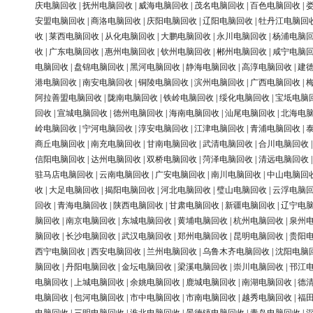
庆电脑回收
|
抚州电脑回收
|
威海电脑回收
|
茂名电脑回收
|
百色电脑回收
|
安盟电脑回收
|
商洛电脑回收
|
庆阳电脑回收
|
辽阳电脑回收
|
牡丹江电脑回
收
|
莱西电脑回收
|
从化电脑回收
|
大鹏电脑回收
|
永川电脑回收
|
杨浦电脑
收
|
广东电脑回收
|
惠州电脑回收
|
钦州电脑回收
|
郴州电脑回收
|
咸宁电脑
电脑回收
|
盘锦电脑回收
|
黑河电脑回收
|
静海电脑回收
|
高淳电脑回收
|
建
港电脑回收
|
南安电脑回收
|
铜陵电脑回收
|
滨州电脑回收
|
广西电脑回收
|
阿拉善盟电脑回收
|
陇南电脑回收
|
铁岭电脑回收
|
绥化电脑回收
|
宝坻电脑
回收
|
宣城电脑回收
|
德州电脑回收
|
海南电脑回收
|
汕尾电脑回收
|
北海电
岭电脑回收
|
宁河电脑回收
|
淳安电脑回收
|
江津电脑回收
|
青浦电脑回收
|
商丘电脑回收
|
南充电脑回收
|
甘南电脑回收
|
武清电脑回收
|
合川电脑回收
信阳电脑回收
|
达州电脑回收
|
双桥电脑回收
|
菏泽电脑回收
|
清远电脑回收
驻马店电脑回收
|
云南电脑回收
|
广安电脑回收
|
南川电脑回收
|
中山电脑回
收
|
大足电脑回收
|
揭阳电脑回收
|
河北电脑回收
|
璧山电脑回收
|
云浮电脑
回收
|
青海电脑回收
|
陕西电脑回收
|
甘肃电脑回收
|
新疆电脑回收
|
辽宁电
脑回收
|
南京电脑回收
|
东城电脑回收
|
黄埔电脑回收
|
杭州电脑回收
|
泉州
脑回收
|
长沙电脑回收
|
武汉电脑回收
|
郑州电脑回收
|
昆明电脑回收
|
贵阳
西宁电脑回收
|
西安电脑回收
|
兰州电脑回收
|
乌鲁木齐电脑回收
|
沈阳电脑
脑回收
|
丹阳电脑回收
|
金坛电脑回收
|
梁溪电脑回收
|
崇川电脑回收
|
邗江
电脑回收
|
上城电脑回收
|
余姚电脑回收
|
鹿城电脑回收
|
南湖电脑回收
|
德
电脑回收
|
包河电脑回收
|
市中电脑回收
|
市南电脑回收
|
越秀电脑回收
|
福