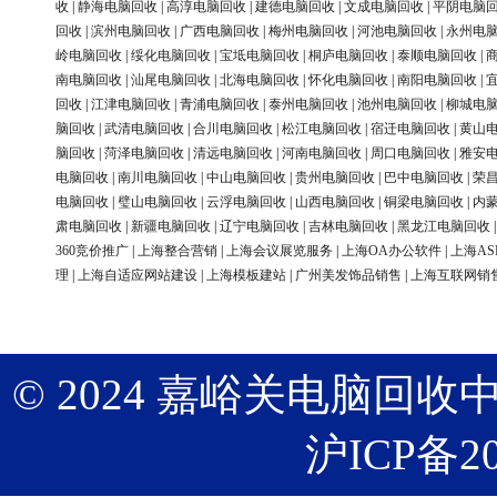
收
|
静海电脑回收
|
高淳电脑回收
|
建德电脑回收
|
文成电脑回收
|
平阴电脑
回收
|
滨州电脑回收
|
广西电脑回收
|
梅州电脑回收
|
河池电脑回收
|
永州电
岭电脑回收
|
绥化电脑回收
|
宝坻电脑回收
|
桐庐电脑回收
|
泰顺电脑回收
|
南电脑回收
|
汕尾电脑回收
|
北海电脑回收
|
怀化电脑回收
|
南阳电脑回收
|
回收
|
江津电脑回收
|
青浦电脑回收
|
泰州电脑回收
|
池州电脑回收
|
柳城电
脑回收
|
武清电脑回收
|
合川电脑回收
|
松江电脑回收
|
宿迁电脑回收
|
黄山
脑回收
|
菏泽电脑回收
|
清远电脑回收
|
河南电脑回收
|
周口电脑回收
|
雅安
电脑回收
|
南川电脑回收
|
中山电脑回收
|
贵州电脑回收
|
巴中电脑回收
|
荣
电脑回收
|
璧山电脑回收
|
云浮电脑回收
|
山西电脑回收
|
铜梁电脑回收
|
内
肃电脑回收
|
新疆电脑回收
|
辽宁电脑回收
|
吉林电脑回收
|
黑龙江电脑回收
360竞价推广
|
上海整合营销
|
上海会议展览服务
|
上海OA办公软件
|
上海AS
理
|
上海自适应网站建设
|
上海模板建站
|
广州美发饰品销售
|
上海互联网销
© 2024 嘉峪关电脑回收中心 版权
沪ICP备20