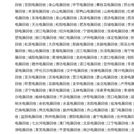
回收
|
安阳电脑回收
|
保山电脑回收
|
毕节电脑回收
|
攀枝花电脑回收
|
邢台
脑回收
|
本溪电脑回收
|
白山电脑回收
|
双鸭山电脑回收
|
山南电脑回收
|
红
电脑回收
|
东海电脑回收
|
泉山电脑回收
|
高港电脑回收
|
泗洪电脑回收
|
西
电脑回收
|
天台电脑回收
|
松阳电脑回收
|
肥东电脑回收
|
历城电脑回收
|
李
阴电脑回收
|
浙江电脑回收
|
绍兴电脑回收
|
宁德电脑回收
|
淮南电脑回收
|
壁电脑回收
|
丽江电脑回收
|
铜仁电脑回收
|
泸州电脑回收
|
保定电脑回收
|
回收
|
松原电脑回收
|
大庆电脑回收
|
那曲电脑回收
|
东丽电脑回收
|
雨花台
脑回收
|
铜山电脑回收
|
姜堰电脑回收
|
滨江电脑回收
|
乐清电脑回收
|
海宁
脑回收
|
城阳电脑回收
|
黄埔电脑回收
|
龙岗电脑回收
|
大渡口电脑回收
|
朝
电脑回收
|
赣州电脑回收
|
潍坊电脑回收
|
湛江电脑回收
|
贺州电脑回收
|
常
梁电脑回收
|
呼伦贝尔电脑回收
|
汉中电脑回收
|
张掖电脑回收
|
喀什电脑回
回收
|
宜兴电脑回收
|
滨海电脑回收
|
贾汪电脑回收
|
萧山电脑回收
|
龙港电
回收
|
即墨电脑回收
|
花都电脑回收
|
龙华电脑回收
|
渝北电脑回收
|
卢湾电
回收
|
济宁电脑回收
|
肇庆电脑回收
|
玉林电脑回收
|
张家界电脑回收
|
孝感
尔电脑回收
|
榆林电脑回收
|
平凉电脑回收
|
伊犁电脑回收
|
营口电脑回收
|
响水电脑回收
|
余杭电脑回收
|
永嘉电脑回收
|
东阳电脑回收
|
临海电脑回收
巴南电脑回收
|
闸北电脑回收
|
扬州电脑回收
|
舟山电脑回收
|
厦门电脑回收
收
|
益阳电脑回收
|
荆州电脑回收
|
濮阳电脑回收
|
遂宁电脑回收
|
沧州电脑
电脑回收
|
七台河电脑回收
|
澳门电脑回收
|
北辰电脑回收
|
江宁电脑回收
|
湖电脑回收
|
莱芜电脑回收
|
平度电脑回收
|
南沙电脑回收
|
光明电脑回收
|