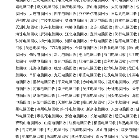
电脑回收
|
三明电脑回收
|
淮北电脑回收
|
景德镇电脑回收
|
青岛电脑回收
|
靖电脑回收
|
遵义电脑回收
|
重庆电脑回收
|
唐山电脑回收
|
大同电脑回收
|
脑回收
|
大连电脑回收
|
四平电脑回收
|
齐齐哈尔电脑回收
|
日喀则电脑回收
通州电脑回收
|
广陵电脑回收
|
盐都电脑回收
|
淮阴电脑回收
|
赣榆电脑回收
秀洲电脑回收
|
长兴电脑回收
|
柯桥电脑回收
|
金东电脑回收
|
衢江电脑回收
海珠电脑回收
|
罗湖电脑回收
|
江北电脑回收
|
宣武电脑回收
|
闵行电脑回收
珠海电脑回收
|
柳州电脑回收
|
湘潭电脑回收
|
十堰电脑回收
|
洛阳电脑回收
回收
|
吴忠电脑回收
|
宝鸡电脑回收
|
金昌电脑回收
|
吐鲁番电脑回收
|
鞍山
脑回收
|
句容电脑回收
|
新北电脑回收
|
惠山电脑回收
|
海门电脑回收
|
江都
脑回收
|
拱墅电脑回收
|
奉化电脑回收
|
瓯海电脑回收
|
嘉善电脑回收
|
安吉
脑回收
|
瑶海电脑回收
|
槐荫电脑回收
|
黄岛电脑回收
|
荔湾电脑回收
|
盐田
脑回收
|
阜阳电脑回收
|
九江电脑回收
|
枣庄电脑回收
|
汕头电脑回收
|
来宾
电脑回收
|
邯郸电脑回收
|
阳泉电脑回收
|
赤峰电脑回收
|
固原电脑回收
|
咸
电脑回收
|
河东电脑回收
|
秦淮电脑回收
|
吴江电脑回收
|
丹徒电脑回收
|
天
电脑回收
|
泗阳电脑回收
|
江干电脑回收
|
宁海电脑回收
|
洞头电脑回收
|
海
电脑回收
|
庐阳电脑回收
|
天桥电脑回收
|
崂山电脑回收
|
天河电脑回收
|
南
州电脑回收
|
漳州电脑回收
|
蚌埠电脑回收
|
新余电脑回收
|
东营电脑回收
|
节电脑回收
|
攀枝花电脑回收
|
邢台电脑回收
|
长治电脑回收
|
通辽电脑回收
双鸭山电脑回收
|
山南电脑回收
|
红桥电脑回收
|
栖霞电脑回收
|
常熟电脑回
收
|
高港电脑回收
|
泗洪电脑回收
|
西湖电脑回收
|
象山电脑回收
|
瑞安电脑
收
|
肥东电脑回收
|
历城电脑回收
|
李沧电脑回收
|
白云电脑回收
|
宝安电脑