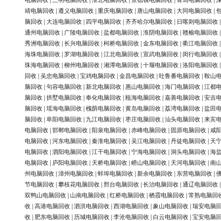
电脑回收
|
三明电脑回收
|
淮北电脑回收
|
景德镇电脑回收
|
青岛电脑回收
|
靖电脑回收
|
遵义电脑回收
|
重庆电脑回收
|
唐山电脑回收
|
大同电脑回收
|
脑回收
|
大连电脑回收
|
四平电脑回收
|
齐齐哈尔电脑回收
|
日喀则电脑回收
通州电脑回收
|
广陵电脑回收
|
盐都电脑回收
|
淮阴电脑回收
|
赣榆电脑回收
秀洲电脑回收
|
长兴电脑回收
|
柯桥电脑回收
|
金东电脑回收
|
衢江电脑回收
海珠电脑回收
|
罗湖电脑回收
|
江北电脑回收
|
宣武电脑回收
|
闵行电脑回收
珠海电脑回收
|
柳州电脑回收
|
湘潭电脑回收
|
十堰电脑回收
|
洛阳电脑回收
回收
|
吴忠电脑回收
|
宝鸡电脑回收
|
金昌电脑回收
|
吐鲁番电脑回收
|
鞍山
脑回收
|
句容电脑回收
|
新北电脑回收
|
惠山电脑回收
|
海门电脑回收
|
江都
脑回收
|
拱墅电脑回收
|
奉化电脑回收
|
瓯海电脑回收
|
嘉善电脑回收
|
安吉
脑回收
|
瑶海电脑回收
|
槐荫电脑回收
|
黄岛电脑回收
|
荔湾电脑回收
|
盐田
脑回收
|
阜阳电脑回收
|
九江电脑回收
|
枣庄电脑回收
|
汕头电脑回收
|
来宾
电脑回收
|
邯郸电脑回收
|
阳泉电脑回收
|
赤峰电脑回收
|
固原电脑回收
|
咸
电脑回收
|
河东电脑回收
|
秦淮电脑回收
|
吴江电脑回收
|
丹徒电脑回收
|
天
电脑回收
|
泗阳电脑回收
|
江干电脑回收
|
宁海电脑回收
|
洞头电脑回收
|
海
电脑回收
|
庐阳电脑回收
|
天桥电脑回收
|
崂山电脑回收
|
天河电脑回收
|
南
州电脑回收
|
漳州电脑回收
|
蚌埠电脑回收
|
新余电脑回收
|
东营电脑回收
|
节电脑回收
|
攀枝花电脑回收
|
邢台电脑回收
|
长治电脑回收
|
通辽电脑回收
双鸭山电脑回收
|
山南电脑回收
|
红桥电脑回收
|
栖霞电脑回收
|
常熟电脑回
收
|
高港电脑回收
|
泗洪电脑回收
|
西湖电脑回收
|
象山电脑回收
|
瑞安电脑
收
|
肥东电脑回收
|
历城电脑回收
|
李沧电脑回收
|
白云电脑回收
|
宝安电脑