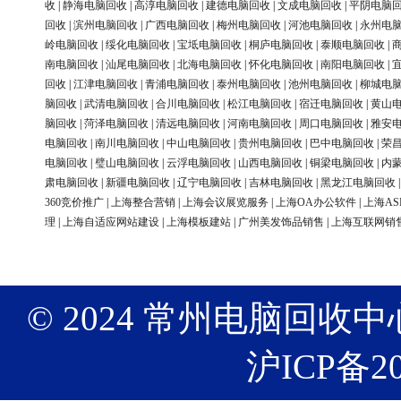
收
|
静海电脑回收
|
高淳电脑回收
|
建德电脑回收
|
文成电脑回收
|
平阴电脑
回收
|
滨州电脑回收
|
广西电脑回收
|
梅州电脑回收
|
河池电脑回收
|
永州电
岭电脑回收
|
绥化电脑回收
|
宝坻电脑回收
|
桐庐电脑回收
|
泰顺电脑回收
|
南电脑回收
|
汕尾电脑回收
|
北海电脑回收
|
怀化电脑回收
|
南阳电脑回收
|
回收
|
江津电脑回收
|
青浦电脑回收
|
泰州电脑回收
|
池州电脑回收
|
柳城电
脑回收
|
武清电脑回收
|
合川电脑回收
|
松江电脑回收
|
宿迁电脑回收
|
黄山
脑回收
|
菏泽电脑回收
|
清远电脑回收
|
河南电脑回收
|
周口电脑回收
|
雅安
电脑回收
|
南川电脑回收
|
中山电脑回收
|
贵州电脑回收
|
巴中电脑回收
|
荣
电脑回收
|
璧山电脑回收
|
云浮电脑回收
|
山西电脑回收
|
铜梁电脑回收
|
内
肃电脑回收
|
新疆电脑回收
|
辽宁电脑回收
|
吉林电脑回收
|
黑龙江电脑回收
360竞价推广
|
上海整合营销
|
上海会议展览服务
|
上海OA办公软件
|
上海AS
理
|
上海自适应网站建设
|
上海模板建站
|
广州美发饰品销售
|
上海互联网销
© 2024 常州电脑回收中心 版权
沪ICP备20