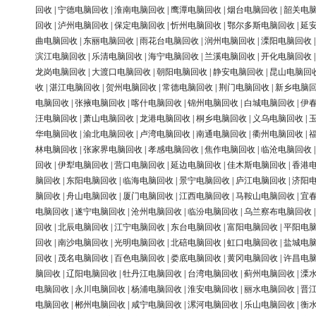
回收
|
宁德电脑回收
|
淮南电脑回收
|
鹰潭电脑回收
|
烟台电脑回收
|
韶关电
回收
|
泸州电脑回收
|
保定电脑回收
|
忻州电脑回收
|
鄂尔多斯电脑回收
|
延
曲电脑回收
|
东丽电脑回收
|
雨花台电脑回收
|
润州电脑回收
|
溧阳电脑回收
滨江电脑回收
|
乐清电脑回收
|
海宁电脑回收
|
兰溪电脑回收
|
开化电脑回收
龙岗电脑回收
|
大渡口电脑回收
|
朝阳电脑回收
|
静安电脑回收
|
昆山电脑回
收
|
湛江电脑回收
|
贺州电脑回收
|
常德电脑回收
|
荆门电脑回收
|
新乡电脑
电脑回收
|
张掖电脑回收
|
喀什电脑回收
|
锦州电脑回收
|
白城电脑回收
|
伊
汪电脑回收
|
萧山电脑回收
|
龙港电脑回收
|
桐乡电脑回收
|
义乌电脑回收
|
华电脑回收
|
渝北电脑回收
|
卢湾电脑回收
|
南通电脑回收
|
衢州电脑回收
|
林电脑回收
|
张家界电脑回收
|
孝感电脑回收
|
焦作电脑回收
|
临沧电脑回收
回收
|
伊犁电脑回收
|
营口电脑回收
|
延边电脑回收
|
佳木斯电脑回收
|
香港
脑回收
|
东阳电脑回收
|
临海电脑回收
|
景宁电脑回收
|
庐江电脑回收
|
济阳
脑回收
|
舟山电脑回收
|
厦门电脑回收
|
江西电脑回收
|
马鞍山电脑回收
|
宜
电脑回收
|
遂宁电脑回收
|
沧州电脑回收
|
临汾电脑回收
|
乌兰察布电脑回收
回收
|
北辰电脑回收
|
江宁电脑回收
|
东台电脑回收
|
富阳电脑回收
|
平阳电
回收
|
南沙电脑回收
|
光明电脑回收
|
北碚电脑回收
|
虹口电脑回收
|
盐城电
回收
|
茂名电脑回收
|
百色电脑回收
|
娄底电脑回收
|
黄冈电脑回收
|
许昌电
脑回收
|
辽阳电脑回收
|
牡丹江电脑回收
|
台湾电脑回收
|
蓟州电脑回收
|
溧
电脑回收
|
永川电脑回收
|
杨浦电脑回收
|
淮安电脑回收
|
丽水电脑回收
|
晋
电脑回收
|
郴州电脑回收
|
咸宁电脑回收
|
漯河电脑回收
|
乐山电脑回收
|
衡