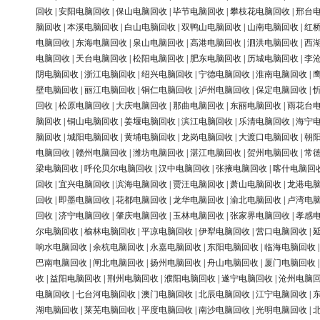
回收
|
安阳电脑回收
|
保山电脑回收
|
毕节电脑回收
|
攀枝花电脑回收
|
邢台
脑回收
|
本溪电脑回收
|
白山电脑回收
|
双鸭山电脑回收
|
山南电脑回收
|
红
电脑回收
|
东海电脑回收
|
泉山电脑回收
|
高港电脑回收
|
泗洪电脑回收
|
西
电脑回收
|
天台电脑回收
|
松阳电脑回收
|
肥东电脑回收
|
历城电脑回收
|
李
阴电脑回收
|
浙江电脑回收
|
绍兴电脑回收
|
宁德电脑回收
|
淮南电脑回收
|
壁电脑回收
|
丽江电脑回收
|
铜仁电脑回收
|
泸州电脑回收
|
保定电脑回收
|
回收
|
松原电脑回收
|
大庆电脑回收
|
那曲电脑回收
|
东丽电脑回收
|
雨花台
脑回收
|
铜山电脑回收
|
姜堰电脑回收
|
滨江电脑回收
|
乐清电脑回收
|
海宁
脑回收
|
城阳电脑回收
|
黄埔电脑回收
|
龙岗电脑回收
|
大渡口电脑回收
|
朝
电脑回收
|
赣州电脑回收
|
潍坊电脑回收
|
湛江电脑回收
|
贺州电脑回收
|
常
梁电脑回收
|
呼伦贝尔电脑回收
|
汉中电脑回收
|
张掖电脑回收
|
喀什电脑回
回收
|
宜兴电脑回收
|
滨海电脑回收
|
贾汪电脑回收
|
萧山电脑回收
|
龙港电
回收
|
即墨电脑回收
|
花都电脑回收
|
龙华电脑回收
|
渝北电脑回收
|
卢湾电
回收
|
济宁电脑回收
|
肇庆电脑回收
|
玉林电脑回收
|
张家界电脑回收
|
孝感
尔电脑回收
|
榆林电脑回收
|
平凉电脑回收
|
伊犁电脑回收
|
营口电脑回收
|
响水电脑回收
|
余杭电脑回收
|
永嘉电脑回收
|
东阳电脑回收
|
临海电脑回收
巴南电脑回收
|
闸北电脑回收
|
扬州电脑回收
|
舟山电脑回收
|
厦门电脑回收
收
|
益阳电脑回收
|
荆州电脑回收
|
濮阳电脑回收
|
遂宁电脑回收
|
沧州电脑
电脑回收
|
七台河电脑回收
|
澳门电脑回收
|
北辰电脑回收
|
江宁电脑回收
|
湖电脑回收
|
莱芜电脑回收
|
平度电脑回收
|
南沙电脑回收
|
光明电脑回收
|