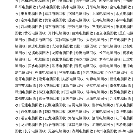
收
|
呼和浩特电脑回收
|
银川电脑回收
|
西宁电脑回收
|
西安电脑回收
|
兰州
和平电脑回收
|
鼓楼电脑回收
|
吴中电脑回收
|
丹阳电脑回收
|
金坛电脑回收
收
|
丰县电脑回收
|
靖江电脑回收
|
宿城电脑回收
|
上城电脑回收
|
余姚电脑
收
|
定海电脑回收
|
黄岩电脑回收
|
莲都电脑回收
|
包河电脑回收
|
市中电脑
收
|
西城电脑回收
|
浦东电脑回收
|
宁波电脑回收
|
三明电脑回收
|
淮北电脑
回收
|
黄石电脑回收
|
开封电脑回收
|
曲靖电脑回收
|
遵义电脑回收
|
重庆电
脑回收
|
嘉峪关电脑回收
|
克拉玛依电脑回收
|
大连电脑回收
|
四平电脑回收
脑回收
|
武进电脑回收
|
滨湖电脑回收
|
通州电脑回收
|
广陵电脑回收
|
盐都
脑回收
|
慈溪电脑回收
|
龙湾电脑回收
|
秀洲电脑回收
|
长兴电脑回收
|
柯桥
脑回收
|
历下电脑回收
|
市北电脑回收
|
海珠电脑回收
|
罗湖电脑回收
|
江北
脑回收
|
萍乡电脑回收
|
淄博电脑回收
|
珠海电脑回收
|
柳州电脑回收
|
湘潭
岛电脑回收
|
朔州电脑回收
|
乌海电脑回收
|
吴忠电脑回收
|
宝鸡电脑回收
|
南开电脑回收
|
建邺电脑回收
|
姑苏电脑回收
|
句容电脑回收
|
新北电脑回收
睢宁电脑回收
|
兴化电脑回收
|
沭阳电脑回收
|
拱墅电脑回收
|
奉化电脑回收
嵊泗电脑回收
|
椒江电脑回收
|
缙云电脑回收
|
瑶海电脑回收
|
槐荫电脑回收
常州电脑回收
|
嘉兴电脑回收
|
龙岩电脑回收
|
阜阳电脑回收
|
九江电脑回收
收
|
昭通电脑回收
|
安顺电脑回收
|
自贡电脑回收
|
邯郸电脑回收
|
阳泉电脑
收
|
通化电脑回收
|
鹤岗电脑回收
|
林芝电脑回收
|
河东电脑回收
|
秦淮电脑
收
|
灌云电脑回收
|
云龙电脑回收
|
海陵电脑回收
|
泗阳电脑回收
|
江干电脑
收
|
龙游电脑回收
|
仙居电脑回收
|
遂昌电脑回收
|
庐阳电脑回收
|
天桥电脑
回收
|
长宁电脑回收
|
无锡电脑回收
|
湖州电脑回收
|
漳州电脑回收
|
蚌埠电