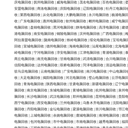
庆电脑回收
|
抚州电脑回收
|
威海电脑回收
|
茂名电脑回收
|
百色电脑回收
|
安盟电脑回收
|
商洛电脑回收
|
庆阳电脑回收
|
辽阳电脑回收
|
牡丹江电脑回
收
|
莱西电脑回收
|
从化电脑回收
|
大鹏电脑回收
|
永川电脑回收
|
杨浦电脑
收
|
广东电脑回收
|
惠州电脑回收
|
钦州电脑回收
|
郴州电脑回收
|
咸宁电脑
电脑回收
|
盘锦电脑回收
|
黑河电脑回收
|
静海电脑回收
|
高淳电脑回收
|
建
港电脑回收
|
南安电脑回收
|
铜陵电脑回收
|
滨州电脑回收
|
广西电脑回收
|
阿拉善盟电脑回收
|
陇南电脑回收
|
铁岭电脑回收
|
绥化电脑回收
|
宝坻电脑
回收
|
宣城电脑回收
|
德州电脑回收
|
海南电脑回收
|
汕尾电脑回收
|
北海电
岭电脑回收
|
宁河电脑回收
|
淳安电脑回收
|
江津电脑回收
|
青浦电脑回收
|
商丘电脑回收
|
南充电脑回收
|
甘南电脑回收
|
武清电脑回收
|
合川电脑回收
信阳电脑回收
|
达州电脑回收
|
双桥电脑回收
|
菏泽电脑回收
|
清远电脑回收
驻马店电脑回收
|
云南电脑回收
|
广安电脑回收
|
南川电脑回收
|
中山电脑回
收
|
大足电脑回收
|
揭阳电脑回收
|
河北电脑回收
|
璧山电脑回收
|
云浮电脑
回收
|
青海电脑回收
|
陕西电脑回收
|
甘肃电脑回收
|
新疆电脑回收
|
辽宁电
脑回收
|
南京电脑回收
|
东城电脑回收
|
黄埔电脑回收
|
杭州电脑回收
|
泉州
脑回收
|
长沙电脑回收
|
武汉电脑回收
|
郑州电脑回收
|
昆明电脑回收
|
贵阳
西宁电脑回收
|
西安电脑回收
|
兰州电脑回收
|
乌鲁木齐电脑回收
|
沈阳电脑
脑回收
|
丹阳电脑回收
|
金坛电脑回收
|
梁溪电脑回收
|
崇川电脑回收
|
邗江
电脑回收
|
上城电脑回收
|
余姚电脑回收
|
鹿城电脑回收
|
南湖电脑回收
|
德
电脑回收
|
包河电脑回收
|
市中电脑回收
|
市南电脑回收
|
越秀电脑回收
|
福