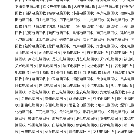
回收
|
深圳电脑回收
|
崇左电脑回收
|
三亚电脑回收
|
株洲电脑回收
|
黄石电
嘉峪关电脑回收
|
克拉玛依电脑回收
|
大连电脑回收
|
四平电脑回收
|
齐齐哈
回收
|
淮阴电脑回收
|
赣榆电脑回收
|
沛县电脑回收
|
泰兴电脑回收
|
宿豫电
田电脑回收
|
蜀山电脑回收
|
历下电脑回收
|
市北电脑回收
|
海珠电脑回收
|
回收
|
柳州电脑回收
|
湘潭电脑回收
|
十堰电脑回收
|
洛阳电脑回收
|
玉溪电
回收
|
辽源电脑回收
|
鸡西电脑回收
|
昌都电脑回收
|
南开电脑回收
|
建邺电
化电脑回收
|
沭阳电脑回收
|
拱墅电脑回收
|
奉化电脑回收
|
瓯海电脑回收
|
回收
|
荔湾电脑回收
|
盐田电脑回收
|
南岸电脑回收
|
海定电脑回收
|
徐汇电
顶山电脑回收
|
昭通电脑回收
|
安顺电脑回收
|
自贡电脑回收
|
邯郸电脑回收
脑回收
|
秦淮电脑回收
|
吴江电脑回收
|
丹徒电脑回收
|
天宁电脑回收
|
锡山
吴兴电脑回收
|
新昌电脑回收
|
浦江电脑回收
|
龙游电脑回收
|
仙居电脑回收
电脑回收
|
湖州电脑回收
|
漳州电脑回收
|
蚌埠电脑回收
|
新余电脑回收
|
东
回收
|
通辽电脑回收
|
中卫电脑回收
|
渭南电脑回收
|
天水电脑回收
|
昌吉电
盱眙电脑回收
|
东海电脑回收
|
泉山电脑回收
|
高港电脑回收
|
泗洪电脑回收
脑回收
|
李沧电脑回收
|
白云电脑回收
|
宝安电脑回收
|
九龙坡电脑回收
|
丰
收
|
岳阳电脑回收
|
鄂州电脑回收
|
鹤壁电脑回收
|
丽江电脑回收
|
铜仁电脑
收
|
那曲电脑回收
|
东丽电脑回收
|
雨花台电脑回收
|
润州电脑回收
|
溧阳电
化电脑回收
|
三门电脑回收
|
云和电脑回收
|
肥西电脑回收
|
长清电脑回收
|
脑回收
|
赣州电脑回收
|
潍坊电脑回收
|
湛江电脑回收
|
贺州电脑回收
|
常德
脑回收
|
锦州电脑回收
|
白城电脑回收
|
伊春电脑回收
|
西青电脑回收
|
浦口
收
|
长丰电脑回收
|
章丘电脑回收
|
即墨电脑回收
|
花都电脑回收
|
龙华电脑