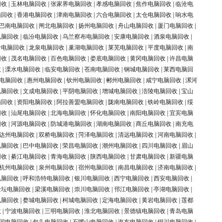
回收
|
玉林电脑回收
|
张家界电脑回收
|
孝感电脑回收
|
焦作电脑回收
|
临沧电
脑回收
|
香港电脑回收
|
津南电脑回收
|
六合电脑回收
|
太仓电脑回收
|
响水电
巴南电脑回收
|
闸北电脑回收
|
扬州电脑回收
|
舟山电脑回收
|
厦门电脑回收
|
电脑回收
|
临汾电脑回收
|
乌兰察布电脑回收
|
安康电脑回收
|
酒泉电脑回收
|
岭电脑回收
|
龙泉电脑回收
|
巢湖电脑回收
|
莱芜电脑回收
|
平度电脑回收
|
南
回收
|
茂名电脑回收
|
百色电脑回收
|
娄底电脑回收
|
黄冈电脑回收
|
许昌电脑
收
|
溧水电脑回收
|
临安电脑回收
|
苍南电脑回收
|
钢城电脑回收
|
莱西电脑回
电脑回收
|
惠州电脑回收
|
钦州电脑回收
|
郴州电脑回收
|
咸宁电脑回收
|
漯河
电脑回收
|
文成电脑回收
|
平阴电脑回收
|
增城电脑回收
|
涪陵电脑回收
|
宝山
脑回收
|
资阳电脑回收
|
阿拉善盟电脑回收
|
陇南电脑回收
|
铁岭电脑回收
|
绥
回收
|
汕尾电脑回收
|
北海电脑回收
|
怀化电脑回收
|
南阳电脑回收
|
宜宾电脑
回收
|
河源电脑回收
|
防城港电脑回收
|
湖南电脑回收
|
商丘电脑回收
|
南充电
达州电脑回收
|
双桥电脑回收
|
菏泽电脑回收
|
清远电脑回收
|
河南电脑回收
|
电脑回收
|
巴中电脑回收
|
荣昌电脑回收
|
潮州电脑回收
|
四川电脑回收
|
眉山
回收
|
綦江电脑回收
|
青海电脑回收
|
陕西电脑回收
|
甘肃电脑回收
|
新疆电脑
杭州电脑回收
|
泉州电脑回收
|
宿州电脑回收
|
南昌电脑回收
|
济南电脑回收
|
电脑回收
|
呼和浩特电脑回收
|
银川电脑回收
|
西宁电脑回收
|
西安电脑回收
|
金坛电脑回收
|
梁溪电脑回收
|
崇川电脑回收
|
邗江电脑回收
|
亭湖电脑回收
|
电脑回收
|
婺城电脑回收
|
柯城电脑回收
|
定海电脑回收
|
黄岩电脑回收
|
莲都
收
|
宁波电脑回收
|
三明电脑回收
|
淮北电脑回收
|
景德镇电脑回收
|
青岛电脑