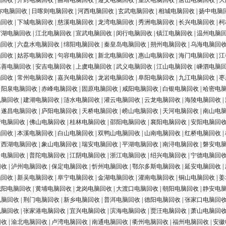
脑回收
|
开封电脑回收
|
曲靖电脑回收
|
遵义电脑回收
|
重庆电脑回收
|
唐山电脑回收
|
大
尔电脑回收
|
日喀则电脑回收
|
河西电脑回收
|
玄武电脑回收
|
相城电脑回收
|
扬中电脑
脑回收
|
下城电脑回收
|
慈溪电脑回收
|
龙湾电脑回收
|
秀洲电脑回收
|
长兴电脑回收
|
柯
罗湖电脑回收
|
江北电脑回收
|
宣武电脑回收
|
闵行电脑回收
|
镇江电脑回收
|
温州电脑
脑回收
|
六盘水电脑回收
|
绵阳电脑回收
|
秦皇岛电脑回收
|
朔州电脑回收
|
乌海电脑回
脑回收
|
姑苏电脑回收
|
句容电脑回收
|
新北电脑回收
|
惠山电脑回收
|
海门电脑回收
|
江
嘉善电脑回收
|
安吉电脑回收
|
上虞电脑回收
|
武义电脑回收
|
江山电脑回收
|
嵊泗电脑
脑回收
|
常州电脑回收
|
嘉兴电脑回收
|
龙岩电脑回收
|
阜阳电脑回收
|
九江电脑回收
|
枣
|
阳泉电脑回收
|
赤峰电脑回收
|
固原电脑回收
|
咸阳电脑回收
|
白银电脑回收
|
哈密电
电脑回收
|
建湖电脑回收
|
涟水电脑回收
|
灌云电脑回收
|
云龙电脑回收
|
海陵电脑回收
|
|
遂昌电脑回收
|
庐阳电脑回收
|
天桥电脑回收
|
崂山电脑回收
|
天河电脑回收
|
南山电
营电脑回收
|
佛山电脑回收
|
桂林电脑回收
|
邵阳电脑回收
|
襄阳电脑回收
|
安阳电脑回
脑回收
|
本溪电脑回收
|
白山电脑回收
|
双鸭山电脑回收
|
山南电脑回收
|
红桥电脑回收
|
|
西湖电脑回收
|
象山电脑回收
|
瑞安电脑回收
|
平湖电脑回收
|
南浔电脑回收
|
磐安电
台电脑回收
|
普陀电脑回收
|
江阴电脑回收
|
浙江电脑回收
|
绍兴电脑回收
|
宁德电脑回
回收
|
泸州电脑回收
|
保定电脑回收
|
忻州电脑回收
|
鄂尔多斯电脑回收
|
延安电脑回收
|
脑回收
|
新吴电脑回收
|
阜宁电脑回收
|
金湖电脑回收
|
灌南电脑回收
|
铜山电脑回收
|
姜
城阳电脑回收
|
黄埔电脑回收
|
龙岗电脑回收
|
大渡口电脑回收
|
朝阳电脑回收
|
静安电
电脑回收
|
荆门电脑回收
|
新乡电脑回收
|
普洱电脑回收
|
德阳电脑回收
|
张家口电脑回
电脑回收
|
张家港电脑回收
|
宜兴电脑回收
|
滨海电脑回收
|
贾汪电脑回收
|
萧山电脑回
回收
|
渝北电脑回收
|
卢湾电脑回收
|
南通电脑回收
|
衢州电脑回收
|
福州电脑回收
|
安徽