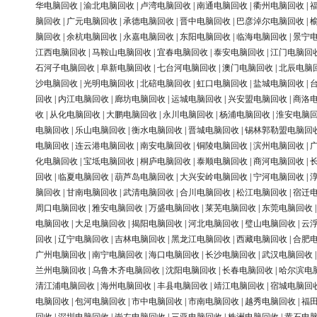
华电脑回收
|
渝北电脑回收
|
卢湾电脑回收
|
南通电脑回收
|
衢州电脑回收
|
脑回收
|
广元电脑回收
|
承德电脑回收
|
晋中电脑回收
|
巴彦淖尔电脑回收
|
脑回收
|
余杭电脑回收
|
永嘉电脑回收
|
东阳电脑回收
|
临海电脑回收
|
景宁
江西电脑回收
|
马鞍山电脑回收
|
宜春电脑回收
|
泰安电脑回收
|
江门电脑回
石河子电脑回收
|
阜新电脑回收
|
七台河电脑回收
|
澳门电脑回收
|
北辰电脑
沙电脑回收
|
光明电脑回收
|
北碚电脑回收
|
虹口电脑回收
|
盐城电脑回收
|
回收
|
内江电脑回收
|
廊坊电脑回收
|
运城电脑回收
|
兴安盟电脑回收
|
商洛
收
|
从化电脑回收
|
大鹏电脑回收
|
永川电脑回收
|
杨浦电脑回收
|
淮安电脑
电脑回收
|
乐山电脑回收
|
衡水电脑回收
|
晋城电脑回收
|
锡林郭勒盟电脑回
电脑回收
|
连云港电脑回收
|
南安电脑回收
|
铜陵电脑回收
|
滨州电脑回收
|
化电脑回收
|
宝坻电脑回收
|
桐庐电脑回收
|
泰顺电脑回收
|
商河电脑回收
|
回收
|
临夏电脑回收
|
葫芦岛电脑回收
|
大兴安岭电脑回收
|
宁河电脑回收
|
脑回收
|
甘南电脑回收
|
武清电脑回收
|
合川电脑回收
|
松江电脑回收
|
宿迁
周口电脑回收
|
雅安电脑回收
|
万盛电脑回收
|
莱芜电脑回收
|
东莞电脑回收
电脑回收
|
大足电脑回收
|
揭阳电脑回收
|
河北电脑回收
|
璧山电脑回收
|
云
回收
|
辽宁电脑回收
|
吉林电脑回收
|
黑龙江电脑回收
|
西藏电脑回收
|
合肥
广州电脑回收
|
南宁电脑回收
|
海口电脑回收
|
长沙电脑回收
|
武汉电脑回收
兰州电脑回收
|
乌鲁木齐电脑回收
|
沈阳电脑回收
|
长春电脑回收
|
哈尔滨电
清江浦电脑回收
|
海州电脑回收
|
丰县电脑回收
|
靖江电脑回收
|
宿城电脑回
电脑回收
|
包河电脑回收
|
市中电脑回收
|
市南电脑回收
|
越秀电脑回收
|
福