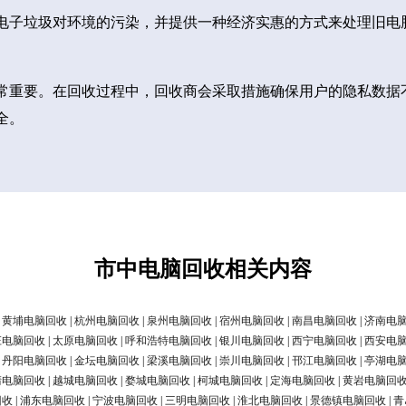
电子垃圾对环境的污染，并提供一种经济实惠的方式来处理旧电
常重要。在回收过程中，回收商会采取措施确保用户的隐私数据
全。
市中电脑回收相关内容
|
黄埔电脑回收
|
杭州电脑回收
|
泉州电脑回收
|
宿州电脑回收
|
南昌电脑回收
|
济南电
庄电脑回收
|
太原电脑回收
|
呼和浩特电脑回收
|
银川电脑回收
|
西宁电脑回收
|
西安电
|
丹阳电脑回收
|
金坛电脑回收
|
梁溪电脑回收
|
崇川电脑回收
|
邗江电脑回收
|
亭湖电
清电脑回收
|
越城电脑回收
|
婺城电脑回收
|
柯城电脑回收
|
定海电脑回收
|
黄岩电脑回
回收
|
浦东电脑回收
|
宁波电脑回收
|
三明电脑回收
|
淮北电脑回收
|
景德镇电脑回收
|
青