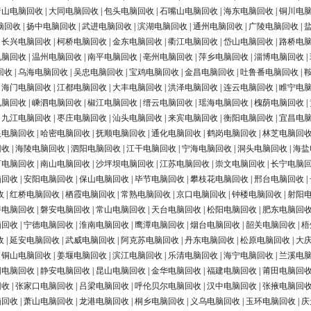
唐山电脑回收
|
大同电脑回收
|
包头电脑回收
|
石嘴山电脑回收
|
海东电脑回收
|
铜川电
脑回收
|
扬中电脑回收
|
武进电脑回收
|
滨湖电脑回收
|
通州电脑回收
|
广陵电脑回收
|
|
长兴电脑回收
|
柯桥电脑回收
|
金东电脑回收
|
衢江电脑回收
|
岱山电脑回收
|
路桥电
电脑回收
|
温州电脑回收
|
南平电脑回收
|
亳州电脑回收
|
萍乡电脑回收
|
淄博电脑回收
|
回收
|
乌海电脑回收
|
吴忠电脑回收
|
宝鸡电脑回收
|
金昌电脑回收
|
吐鲁番电脑回收
|
|
海门电脑回收
|
江都电脑回收
|
大丰电脑回收
|
洪泽电脑回收
|
连云电脑回收
|
睢宁电
电脑回收
|
嵊泗电脑回收
|
椒江电脑回收
|
缙云电脑回收
|
瑶海电脑回收
|
槐荫电脑回收
|
|
九江电脑回收
|
枣庄电脑回收
|
汕头电脑回收
|
来宾电脑回收
|
衡阳电脑回收
|
宜昌电
银电脑回收
|
哈密电脑回收
|
抚顺电脑回收
|
通化电脑回收
|
鹤岗电脑回收
|
林芝电脑回
回收
|
海陵电脑回收
|
泗阳电脑回收
|
江干电脑回收
|
宁海电脑回收
|
洞头电脑回收
|
海盐
河电脑回收
|
南山电脑回收
|
沙坪坝电脑回收
|
江苏电脑回收
|
崇文电脑回收
|
长宁电脑
脑回收
|
安阳电脑回收
|
保山电脑回收
|
毕节电脑回收
|
攀枝花电脑回收
|
邢台电脑回收
|
收
|
红桥电脑回收
|
栖霞电脑回收
|
常熟电脑回收
|
京口电脑回收
|
钟楼电脑回收
|
射阳
浔电脑回收
|
磐安电脑回收
|
常山电脑回收
|
天台电脑回收
|
松阳电脑回收
|
肥东电脑回
脑回收
|
宁德电脑回收
|
淮南电脑回收
|
鹰潭电脑回收
|
烟台电脑回收
|
韶关电脑回收
|
梧
收
|
延安电脑回收
|
武威电脑回收
|
阿克苏电脑回收
|
丹东电脑回收
|
松原电脑回收
|
大
|
铜山电脑回收
|
姜堰电脑回收
|
滨江电脑回收
|
乐清电脑回收
|
海宁电脑回收
|
兰溪电
阳电脑回收
|
静安电脑回收
|
昆山电脑回收
|
金华电脑回收
|
福建电脑回收
|
莆田电脑回
回收
|
张家口电脑回收
|
吕梁电脑回收
|
呼伦贝尔电脑回收
|
汉中电脑回收
|
张掖电脑回
脑回收
|
萧山电脑回收
|
龙港电脑回收
|
桐乡电脑回收
|
义乌电脑回收
|
玉环电脑回收
|
庆