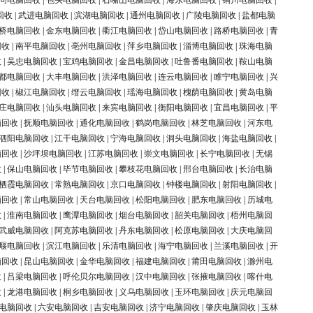
同电脑回收
|
包头电脑回收
|
石嘴山电脑回收
|
海东电脑回收
|
铜川电脑回收
|
回收
|
武进电脑回收
|
滨湖电脑回收
|
通州电脑回收
|
广陵电脑回收
|
盐都电脑
桥电脑回收
|
金东电脑回收
|
衢江电脑回收
|
岱山电脑回收
|
路桥电脑回收
|
青
回收
|
南平电脑回收
|
亳州电脑回收
|
萍乡电脑回收
|
淄博电脑回收
|
珠海电脑
收
|
吴忠电脑回收
|
宝鸡电脑回收
|
金昌电脑回收
|
吐鲁番电脑回收
|
鞍山电脑
都电脑回收
|
大丰电脑回收
|
洪泽电脑回收
|
连云电脑回收
|
睢宁电脑回收
|
兴
回收
|
椒江电脑回收
|
缙云电脑回收
|
瑶海电脑回收
|
槐荫电脑回收
|
黄岛电脑
庄电脑回收
|
汕头电脑回收
|
来宾电脑回收
|
衡阳电脑回收
|
宜昌电脑回收
|
平
脑回收
|
抚顺电脑回收
|
通化电脑回收
|
鹤岗电脑回收
|
林芝电脑回收
|
河东电
泗阳电脑回收
|
江干电脑回收
|
宁海电脑回收
|
洞头电脑回收
|
海盐电脑回收
|
脑回收
|
沙坪坝电脑回收
|
江苏电脑回收
|
崇文电脑回收
|
长宁电脑回收
|
无锡
收
|
保山电脑回收
|
毕节电脑回收
|
攀枝花电脑回收
|
邢台电脑回收
|
长治电脑
栖霞电脑回收
|
常熟电脑回收
|
京口电脑回收
|
钟楼电脑回收
|
射阳电脑回收
|
脑回收
|
常山电脑回收
|
天台电脑回收
|
松阳电脑回收
|
肥东电脑回收
|
历城电
收
|
淮南电脑回收
|
鹰潭电脑回收
|
烟台电脑回收
|
韶关电脑回收
|
梧州电脑回
武威电脑回收
|
阿克苏电脑回收
|
丹东电脑回收
|
松原电脑回收
|
大庆电脑回
堰电脑回收
|
滨江电脑回收
|
乐清电脑回收
|
海宁电脑回收
|
兰溪电脑回收
|
开
脑回收
|
昆山电脑回收
|
金华电脑回收
|
福建电脑回收
|
莆田电脑回收
|
滁州电
收
|
吕梁电脑回收
|
呼伦贝尔电脑回收
|
汉中电脑回收
|
张掖电脑回收
|
喀什电
收
|
龙港电脑回收
|
桐乡电脑回收
|
义乌电脑回收
|
玉环电脑回收
|
庆元电脑回
电脑回收
|
六安电脑回收
|
吉安电脑回收
|
济宁电脑回收
|
肇庆电脑回收
|
玉林