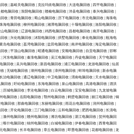
脑回收
|
嘉峪关电脑回收
|
克拉玛依电脑回收
|
大连电脑回收
|
四平电脑回收
|
盐都电脑回收
|
淮阴电脑回收
|
赣榆电脑回收
|
沛县电脑回收
|
泰兴电脑回收
|
脑回收
|
青田电脑回收
|
蜀山电脑回收
|
历下电脑回收
|
市北电脑回收
|
海珠电
珠海电脑回收
|
柳州电脑回收
|
湘潭电脑回收
|
十堰电脑回收
|
洛阳电脑回收
|
鞍山电脑回收
|
辽源电脑回收
|
鸡西电脑回收
|
昌都电脑回收
|
南开电脑回收
|
脑回收
|
兴化电脑回收
|
沭阳电脑回收
|
拱墅电脑回收
|
奉化电脑回收
|
瓯海电
黄岛电脑回收
|
荔湾电脑回收
|
盐田电脑回收
|
南岸电脑回收
|
海定电脑回收
|
脑回收
|
平顶山电脑回收
|
昭通电脑回收
|
安顺电脑回收
|
自贡电脑回收
|
邯郸
收
|
河东电脑回收
|
秦淮电脑回收
|
吴江电脑回收
|
丹徒电脑回收
|
天宁电脑回
电脑回收
|
吴兴电脑回收
|
新昌电脑回收
|
浦江电脑回收
|
龙游电脑回收
|
仙居
回收
|
无锡电脑回收
|
湖州电脑回收
|
漳州电脑回收
|
蚌埠电脑回收
|
新余电脑
长治电脑回收
|
通辽电脑回收
|
中卫电脑回收
|
渭南电脑回收
|
天水电脑回收
|
电脑回收
|
盱眙电脑回收
|
东海电脑回收
|
泉山电脑回收
|
高港电脑回收
|
泗洪
收
|
历城电脑回收
|
李沧电脑回收
|
白云电脑回收
|
宝安电脑回收
|
九龙坡电脑
州电脑回收
|
岳阳电脑回收
|
鄂州电脑回收
|
鹤壁电脑回收
|
丽江电脑回收
|
铜
庆电脑回收
|
那曲电脑回收
|
东丽电脑回收
|
雨花台电脑回收
|
润州电脑回收
|
脑回收
|
开化电脑回收
|
三门电脑回收
|
云和电脑回收
|
肥西电脑回收
|
长清电
收
|
滁州电脑回收
|
赣州电脑回收
|
潍坊电脑回收
|
湛江电脑回收
|
贺州电脑回
收
|
喀什电脑回收
|
锦州电脑回收
|
白城电脑回收
|
伊春电脑回收
|
西青电脑回
元电脑回收
|
长丰电脑回收
|
章丘电脑回收
|
即墨电脑回收
|
花都电脑回收
|
龙