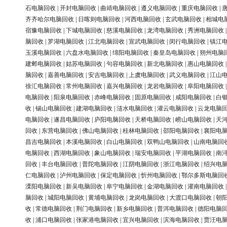
石电脑回收
|
开封电脑回收
|
曲靖电脑回收
|
遵义电脑回收
|
重庆电脑回收
|
齐齐哈尔电脑回收
|
日喀则电脑回收
|
河西电脑回收
|
玄武电脑回收
|
相城电
宿豫电脑回收
|
下城电脑回收
|
慈溪电脑回收
|
龙湾电脑回收
|
秀洲电脑回收
脑回收
|
罗湖电脑回收
|
江北电脑回收
|
宣武电脑回收
|
闵行电脑回收
|
镇江
玉溪电脑回收
|
六盘水电脑回收
|
绵阳电脑回收
|
秦皇岛电脑回收
|
朔州电脑
建邺电脑回收
|
姑苏电脑回收
|
句容电脑回收
|
新北电脑回收
|
惠山电脑回收
脑回收
|
嘉善电脑回收
|
安吉电脑回收
|
上虞电脑回收
|
武义电脑回收
|
江山
徐汇电脑回收
|
常州电脑回收
|
嘉兴电脑回收
|
龙岩电脑回收
|
阜阳电脑回收
电脑回收
|
阳泉电脑回收
|
赤峰电脑回收
|
固原电脑回收
|
咸阳电脑回收
|
白
收
|
锡山电脑回收
|
建湖电脑回收
|
涟水电脑回收
|
灌云电脑回收
|
云龙电脑
电脑回收
|
遂昌电脑回收
|
庐阳电脑回收
|
天桥电脑回收
|
崂山电脑回收
|
天
回收
|
东营电脑回收
|
佛山电脑回收
|
桂林电脑回收
|
邵阳电脑回收
|
襄阳电
昌吉电脑回收
|
本溪电脑回收
|
白山电脑回收
|
双鸭山电脑回收
|
山南电脑回
电脑回收
|
西湖电脑回收
|
象山电脑回收
|
瑞安电脑回收
|
平湖电脑回收
|
南
回收
|
丰台电脑回收
|
普陀电脑回收
|
江阴电脑回收
|
浙江电脑回收
|
绍兴电
仁电脑回收
|
泸州电脑回收
|
保定电脑回收
|
忻州电脑回收
|
鄂尔多斯电脑回
溧阳电脑回收
|
新吴电脑回收
|
阜宁电脑回收
|
金湖电脑回收
|
灌南电脑回收
脑回收
|
城阳电脑回收
|
黄埔电脑回收
|
龙岗电脑回收
|
大渡口电脑回收
|
朝
收
|
常德电脑回收
|
荆门电脑回收
|
新乡电脑回收
|
普洱电脑回收
|
德阳电脑
收
|
浦口电脑回收
|
张家港电脑回收
|
宜兴电脑回收
|
滨海电脑回收
|
贾汪电