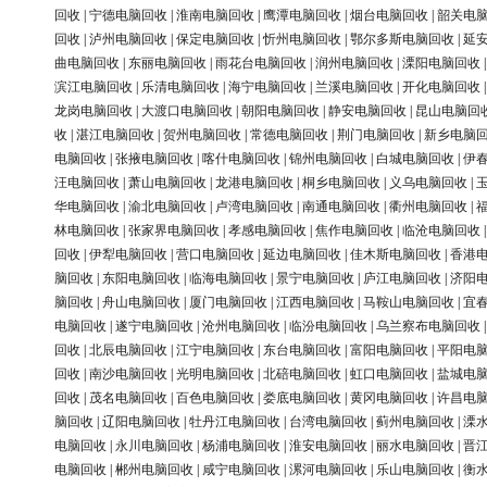
回收
|
宁德电脑回收
|
淮南电脑回收
|
鹰潭电脑回收
|
烟台电脑回收
|
韶关电
回收
|
泸州电脑回收
|
保定电脑回收
|
忻州电脑回收
|
鄂尔多斯电脑回收
|
延
曲电脑回收
|
东丽电脑回收
|
雨花台电脑回收
|
润州电脑回收
|
溧阳电脑回收
滨江电脑回收
|
乐清电脑回收
|
海宁电脑回收
|
兰溪电脑回收
|
开化电脑回收
龙岗电脑回收
|
大渡口电脑回收
|
朝阳电脑回收
|
静安电脑回收
|
昆山电脑回
收
|
湛江电脑回收
|
贺州电脑回收
|
常德电脑回收
|
荆门电脑回收
|
新乡电脑
电脑回收
|
张掖电脑回收
|
喀什电脑回收
|
锦州电脑回收
|
白城电脑回收
|
伊
汪电脑回收
|
萧山电脑回收
|
龙港电脑回收
|
桐乡电脑回收
|
义乌电脑回收
|
华电脑回收
|
渝北电脑回收
|
卢湾电脑回收
|
南通电脑回收
|
衢州电脑回收
|
林电脑回收
|
张家界电脑回收
|
孝感电脑回收
|
焦作电脑回收
|
临沧电脑回收
回收
|
伊犁电脑回收
|
营口电脑回收
|
延边电脑回收
|
佳木斯电脑回收
|
香港
脑回收
|
东阳电脑回收
|
临海电脑回收
|
景宁电脑回收
|
庐江电脑回收
|
济阳
脑回收
|
舟山电脑回收
|
厦门电脑回收
|
江西电脑回收
|
马鞍山电脑回收
|
宜
电脑回收
|
遂宁电脑回收
|
沧州电脑回收
|
临汾电脑回收
|
乌兰察布电脑回收
回收
|
北辰电脑回收
|
江宁电脑回收
|
东台电脑回收
|
富阳电脑回收
|
平阳电
回收
|
南沙电脑回收
|
光明电脑回收
|
北碚电脑回收
|
虹口电脑回收
|
盐城电
回收
|
茂名电脑回收
|
百色电脑回收
|
娄底电脑回收
|
黄冈电脑回收
|
许昌电
脑回收
|
辽阳电脑回收
|
牡丹江电脑回收
|
台湾电脑回收
|
蓟州电脑回收
|
溧
电脑回收
|
永川电脑回收
|
杨浦电脑回收
|
淮安电脑回收
|
丽水电脑回收
|
晋
电脑回收
|
郴州电脑回收
|
咸宁电脑回收
|
漯河电脑回收
|
乐山电脑回收
|
衡