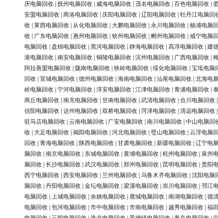
庆电脑回收
|
抚州电脑回收
|
威海电脑回收
|
茂名电脑回收
|
百色电脑回收
|
安盟电脑回收
|
商洛电脑回收
|
庆阳电脑回收
|
辽阳电脑回收
|
牡丹江电脑回
收
|
莱西电脑回收
|
从化电脑回收
|
大鹏电脑回收
|
永川电脑回收
|
杨浦电脑
收
|
广东电脑回收
|
惠州电脑回收
|
钦州电脑回收
|
郴州电脑回收
|
咸宁电脑
电脑回收
|
盘锦电脑回收
|
黑河电脑回收
|
静海电脑回收
|
高淳电脑回收
|
建
港电脑回收
|
南安电脑回收
|
铜陵电脑回收
|
滨州电脑回收
|
广西电脑回收
|
阿拉善盟电脑回收
|
陇南电脑回收
|
铁岭电脑回收
|
绥化电脑回收
|
宝坻电脑
回收
|
宣城电脑回收
|
德州电脑回收
|
海南电脑回收
|
汕尾电脑回收
|
北海电
岭电脑回收
|
宁河电脑回收
|
淳安电脑回收
|
江津电脑回收
|
青浦电脑回收
|
商丘电脑回收
|
南充电脑回收
|
甘南电脑回收
|
武清电脑回收
|
合川电脑回收
信阳电脑回收
|
达州电脑回收
|
双桥电脑回收
|
菏泽电脑回收
|
清远电脑回收
驻马店电脑回收
|
云南电脑回收
|
广安电脑回收
|
南川电脑回收
|
中山电脑回
收
|
大足电脑回收
|
揭阳电脑回收
|
河北电脑回收
|
璧山电脑回收
|
云浮电脑
回收
|
青海电脑回收
|
陕西电脑回收
|
甘肃电脑回收
|
新疆电脑回收
|
辽宁电
脑回收
|
南京电脑回收
|
东城电脑回收
|
黄埔电脑回收
|
杭州电脑回收
|
泉州
脑回收
|
长沙电脑回收
|
武汉电脑回收
|
郑州电脑回收
|
昆明电脑回收
|
贵阳
西宁电脑回收
|
西安电脑回收
|
兰州电脑回收
|
乌鲁木齐电脑回收
|
沈阳电脑
脑回收
|
丹阳电脑回收
|
金坛电脑回收
|
梁溪电脑回收
|
崇川电脑回收
|
邗江
电脑回收
|
上城电脑回收
|
余姚电脑回收
|
鹿城电脑回收
|
南湖电脑回收
|
德
电脑回收
|
包河电脑回收
|
市中电脑回收
|
市南电脑回收
|
越秀电脑回收
|
福