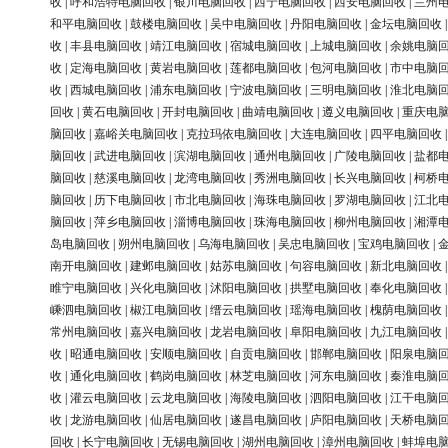
收
|
呼和浩特电脑回收
|
银川电脑回收
|
西宁电脑回收
|
西安电脑回收
|
兰州
和平电脑回收
|
鼓楼电脑回收
|
吴中电脑回收
|
丹阳电脑回收
|
金坛电脑回收
收
|
丰县电脑回收
|
靖江电脑回收
|
宿城电脑回收
|
上城电脑回收
|
余姚电脑
收
|
定海电脑回收
|
黄岩电脑回收
|
莲都电脑回收
|
包河电脑回收
|
市中电脑
收
|
西城电脑回收
|
浦东电脑回收
|
宁波电脑回收
|
三明电脑回收
|
淮北电脑
回收
|
黄石电脑回收
|
开封电脑回收
|
曲靖电脑回收
|
遵义电脑回收
|
重庆电
脑回收
|
嘉峪关电脑回收
|
克拉玛依电脑回收
|
大连电脑回收
|
四平电脑回收
脑回收
|
武进电脑回收
|
滨湖电脑回收
|
通州电脑回收
|
广陵电脑回收
|
盐都
脑回收
|
慈溪电脑回收
|
龙湾电脑回收
|
秀洲电脑回收
|
长兴电脑回收
|
柯桥
脑回收
|
历下电脑回收
|
市北电脑回收
|
海珠电脑回收
|
罗湖电脑回收
|
江北
脑回收
|
萍乡电脑回收
|
淄博电脑回收
|
珠海电脑回收
|
柳州电脑回收
|
湘潭
岛电脑回收
|
朔州电脑回收
|
乌海电脑回收
|
吴忠电脑回收
|
宝鸡电脑回收
|
南开电脑回收
|
建邺电脑回收
|
姑苏电脑回收
|
句容电脑回收
|
新北电脑回收
睢宁电脑回收
|
兴化电脑回收
|
沭阳电脑回收
|
拱墅电脑回收
|
奉化电脑回收
嵊泗电脑回收
|
椒江电脑回收
|
缙云电脑回收
|
瑶海电脑回收
|
槐荫电脑回收
常州电脑回收
|
嘉兴电脑回收
|
龙岩电脑回收
|
阜阳电脑回收
|
九江电脑回收
收
|
昭通电脑回收
|
安顺电脑回收
|
自贡电脑回收
|
邯郸电脑回收
|
阳泉电脑
收
|
通化电脑回收
|
鹤岗电脑回收
|
林芝电脑回收
|
河东电脑回收
|
秦淮电脑
收
|
灌云电脑回收
|
云龙电脑回收
|
海陵电脑回收
|
泗阳电脑回收
|
江干电脑
收
|
龙游电脑回收
|
仙居电脑回收
|
遂昌电脑回收
|
庐阳电脑回收
|
天桥电脑
回收
|
长宁电脑回收
|
无锡电脑回收
|
湖州电脑回收
|
漳州电脑回收
|
蚌埠电