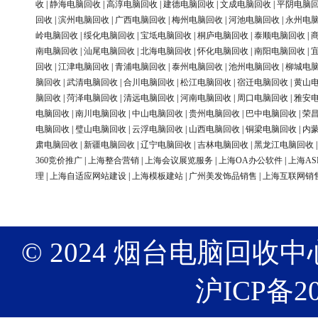
收
|
静海电脑回收
|
高淳电脑回收
|
建德电脑回收
|
文成电脑回收
|
平阴电脑
回收
|
滨州电脑回收
|
广西电脑回收
|
梅州电脑回收
|
河池电脑回收
|
永州电
岭电脑回收
|
绥化电脑回收
|
宝坻电脑回收
|
桐庐电脑回收
|
泰顺电脑回收
|
南电脑回收
|
汕尾电脑回收
|
北海电脑回收
|
怀化电脑回收
|
南阳电脑回收
|
回收
|
江津电脑回收
|
青浦电脑回收
|
泰州电脑回收
|
池州电脑回收
|
柳城电
脑回收
|
武清电脑回收
|
合川电脑回收
|
松江电脑回收
|
宿迁电脑回收
|
黄山
脑回收
|
菏泽电脑回收
|
清远电脑回收
|
河南电脑回收
|
周口电脑回收
|
雅安
电脑回收
|
南川电脑回收
|
中山电脑回收
|
贵州电脑回收
|
巴中电脑回收
|
荣
电脑回收
|
璧山电脑回收
|
云浮电脑回收
|
山西电脑回收
|
铜梁电脑回收
|
内
肃电脑回收
|
新疆电脑回收
|
辽宁电脑回收
|
吉林电脑回收
|
黑龙江电脑回收
360竞价推广
|
上海整合营销
|
上海会议展览服务
|
上海OA办公软件
|
上海AS
理
|
上海自适应网站建设
|
上海模板建站
|
广州美发饰品销售
|
上海互联网销
© 2024 烟台电脑回收中心 版权
沪ICP备20