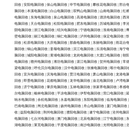
回收
|
安阳电脑回收
|
保山电脑回收
|
毕节电脑回收
|
攀枝花电脑回收
|
邢台
脑回收
|
本溪电脑回收
|
白山电脑回收
|
双鸭山电脑回收
|
山南电脑回收
|
红
电脑回收
|
东海电脑回收
|
泉山电脑回收
|
高港电脑回收
|
泗洪电脑回收
|
西
电脑回收
|
天台电脑回收
|
松阳电脑回收
|
肥东电脑回收
|
历城电脑回收
|
李
阴电脑回收
|
浙江电脑回收
|
绍兴电脑回收
|
宁德电脑回收
|
淮南电脑回收
|
壁电脑回收
|
丽江电脑回收
|
铜仁电脑回收
|
泸州电脑回收
|
保定电脑回收
|
回收
|
松原电脑回收
|
大庆电脑回收
|
那曲电脑回收
|
东丽电脑回收
|
雨花台
脑回收
|
铜山电脑回收
|
姜堰电脑回收
|
滨江电脑回收
|
乐清电脑回收
|
海宁
脑回收
|
城阳电脑回收
|
黄埔电脑回收
|
龙岗电脑回收
|
大渡口电脑回收
|
朝
电脑回收
|
赣州电脑回收
|
潍坊电脑回收
|
湛江电脑回收
|
贺州电脑回收
|
常
梁电脑回收
|
呼伦贝尔电脑回收
|
汉中电脑回收
|
张掖电脑回收
|
喀什电脑回
回收
|
宜兴电脑回收
|
滨海电脑回收
|
贾汪电脑回收
|
萧山电脑回收
|
龙港电
回收
|
即墨电脑回收
|
花都电脑回收
|
龙华电脑回收
|
渝北电脑回收
|
卢湾电
回收
|
济宁电脑回收
|
肇庆电脑回收
|
玉林电脑回收
|
张家界电脑回收
|
孝感
尔电脑回收
|
榆林电脑回收
|
平凉电脑回收
|
伊犁电脑回收
|
营口电脑回收
|
响水电脑回收
|
余杭电脑回收
|
永嘉电脑回收
|
东阳电脑回收
|
临海电脑回收
巴南电脑回收
|
闸北电脑回收
|
扬州电脑回收
|
舟山电脑回收
|
厦门电脑回收
收
|
益阳电脑回收
|
荆州电脑回收
|
濮阳电脑回收
|
遂宁电脑回收
|
沧州电脑
电脑回收
|
七台河电脑回收
|
澳门电脑回收
|
北辰电脑回收
|
江宁电脑回收
|
湖电脑回收
|
莱芜电脑回收
|
平度电脑回收
|
南沙电脑回收
|
光明电脑回收
|