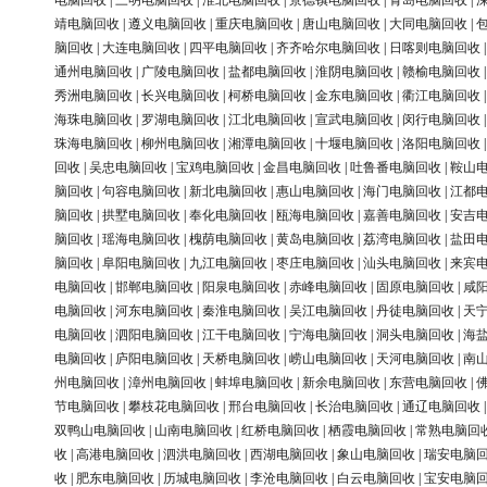
电脑回收
|
三明电脑回收
|
淮北电脑回收
|
景德镇电脑回收
|
青岛电脑回收
|
靖电脑回收
|
遵义电脑回收
|
重庆电脑回收
|
唐山电脑回收
|
大同电脑回收
|
脑回收
|
大连电脑回收
|
四平电脑回收
|
齐齐哈尔电脑回收
|
日喀则电脑回收
通州电脑回收
|
广陵电脑回收
|
盐都电脑回收
|
淮阴电脑回收
|
赣榆电脑回收
秀洲电脑回收
|
长兴电脑回收
|
柯桥电脑回收
|
金东电脑回收
|
衢江电脑回收
海珠电脑回收
|
罗湖电脑回收
|
江北电脑回收
|
宣武电脑回收
|
闵行电脑回收
珠海电脑回收
|
柳州电脑回收
|
湘潭电脑回收
|
十堰电脑回收
|
洛阳电脑回收
回收
|
吴忠电脑回收
|
宝鸡电脑回收
|
金昌电脑回收
|
吐鲁番电脑回收
|
鞍山
脑回收
|
句容电脑回收
|
新北电脑回收
|
惠山电脑回收
|
海门电脑回收
|
江都
脑回收
|
拱墅电脑回收
|
奉化电脑回收
|
瓯海电脑回收
|
嘉善电脑回收
|
安吉
脑回收
|
瑶海电脑回收
|
槐荫电脑回收
|
黄岛电脑回收
|
荔湾电脑回收
|
盐田
脑回收
|
阜阳电脑回收
|
九江电脑回收
|
枣庄电脑回收
|
汕头电脑回收
|
来宾
电脑回收
|
邯郸电脑回收
|
阳泉电脑回收
|
赤峰电脑回收
|
固原电脑回收
|
咸
电脑回收
|
河东电脑回收
|
秦淮电脑回收
|
吴江电脑回收
|
丹徒电脑回收
|
天
电脑回收
|
泗阳电脑回收
|
江干电脑回收
|
宁海电脑回收
|
洞头电脑回收
|
海
电脑回收
|
庐阳电脑回收
|
天桥电脑回收
|
崂山电脑回收
|
天河电脑回收
|
南
州电脑回收
|
漳州电脑回收
|
蚌埠电脑回收
|
新余电脑回收
|
东营电脑回收
|
节电脑回收
|
攀枝花电脑回收
|
邢台电脑回收
|
长治电脑回收
|
通辽电脑回收
双鸭山电脑回收
|
山南电脑回收
|
红桥电脑回收
|
栖霞电脑回收
|
常熟电脑回
收
|
高港电脑回收
|
泗洪电脑回收
|
西湖电脑回收
|
象山电脑回收
|
瑞安电脑
收
|
肥东电脑回收
|
历城电脑回收
|
李沧电脑回收
|
白云电脑回收
|
宝安电脑