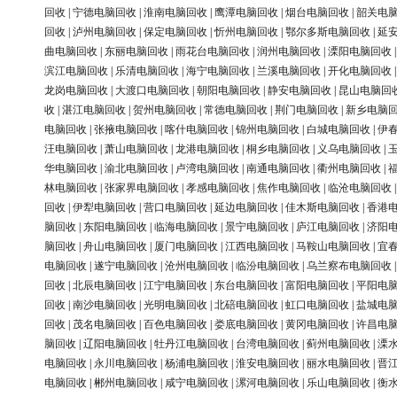
回收
|
宁德电脑回收
|
淮南电脑回收
|
鹰潭电脑回收
|
烟台电脑回收
|
韶关电
回收
|
泸州电脑回收
|
保定电脑回收
|
忻州电脑回收
|
鄂尔多斯电脑回收
|
延
曲电脑回收
|
东丽电脑回收
|
雨花台电脑回收
|
润州电脑回收
|
溧阳电脑回收
滨江电脑回收
|
乐清电脑回收
|
海宁电脑回收
|
兰溪电脑回收
|
开化电脑回收
龙岗电脑回收
|
大渡口电脑回收
|
朝阳电脑回收
|
静安电脑回收
|
昆山电脑回
收
|
湛江电脑回收
|
贺州电脑回收
|
常德电脑回收
|
荆门电脑回收
|
新乡电脑
电脑回收
|
张掖电脑回收
|
喀什电脑回收
|
锦州电脑回收
|
白城电脑回收
|
伊
汪电脑回收
|
萧山电脑回收
|
龙港电脑回收
|
桐乡电脑回收
|
义乌电脑回收
|
华电脑回收
|
渝北电脑回收
|
卢湾电脑回收
|
南通电脑回收
|
衢州电脑回收
|
林电脑回收
|
张家界电脑回收
|
孝感电脑回收
|
焦作电脑回收
|
临沧电脑回收
回收
|
伊犁电脑回收
|
营口电脑回收
|
延边电脑回收
|
佳木斯电脑回收
|
香港
脑回收
|
东阳电脑回收
|
临海电脑回收
|
景宁电脑回收
|
庐江电脑回收
|
济阳
脑回收
|
舟山电脑回收
|
厦门电脑回收
|
江西电脑回收
|
马鞍山电脑回收
|
宜
电脑回收
|
遂宁电脑回收
|
沧州电脑回收
|
临汾电脑回收
|
乌兰察布电脑回收
回收
|
北辰电脑回收
|
江宁电脑回收
|
东台电脑回收
|
富阳电脑回收
|
平阳电
回收
|
南沙电脑回收
|
光明电脑回收
|
北碚电脑回收
|
虹口电脑回收
|
盐城电
回收
|
茂名电脑回收
|
百色电脑回收
|
娄底电脑回收
|
黄冈电脑回收
|
许昌电
脑回收
|
辽阳电脑回收
|
牡丹江电脑回收
|
台湾电脑回收
|
蓟州电脑回收
|
溧
电脑回收
|
永川电脑回收
|
杨浦电脑回收
|
淮安电脑回收
|
丽水电脑回收
|
晋
电脑回收
|
郴州电脑回收
|
咸宁电脑回收
|
漯河电脑回收
|
乐山电脑回收
|
衡