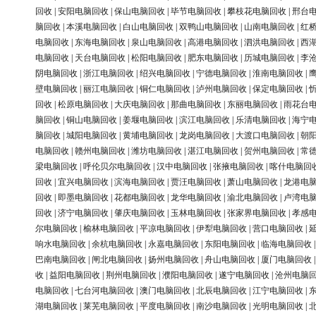
回收
|
安阳电脑回收
|
保山电脑回收
|
毕节电脑回收
|
攀枝花电脑回收
|
邢台
脑回收
|
本溪电脑回收
|
白山电脑回收
|
双鸭山电脑回收
|
山南电脑回收
|
红
电脑回收
|
东海电脑回收
|
泉山电脑回收
|
高港电脑回收
|
泗洪电脑回收
|
西
电脑回收
|
天台电脑回收
|
松阳电脑回收
|
肥东电脑回收
|
历城电脑回收
|
李
阴电脑回收
|
浙江电脑回收
|
绍兴电脑回收
|
宁德电脑回收
|
淮南电脑回收
|
壁电脑回收
|
丽江电脑回收
|
铜仁电脑回收
|
泸州电脑回收
|
保定电脑回收
|
回收
|
松原电脑回收
|
大庆电脑回收
|
那曲电脑回收
|
东丽电脑回收
|
雨花台
脑回收
|
铜山电脑回收
|
姜堰电脑回收
|
滨江电脑回收
|
乐清电脑回收
|
海宁
脑回收
|
城阳电脑回收
|
黄埔电脑回收
|
龙岗电脑回收
|
大渡口电脑回收
|
朝
电脑回收
|
赣州电脑回收
|
潍坊电脑回收
|
湛江电脑回收
|
贺州电脑回收
|
常
梁电脑回收
|
呼伦贝尔电脑回收
|
汉中电脑回收
|
张掖电脑回收
|
喀什电脑回
回收
|
宜兴电脑回收
|
滨海电脑回收
|
贾汪电脑回收
|
萧山电脑回收
|
龙港电
回收
|
即墨电脑回收
|
花都电脑回收
|
龙华电脑回收
|
渝北电脑回收
|
卢湾电
回收
|
济宁电脑回收
|
肇庆电脑回收
|
玉林电脑回收
|
张家界电脑回收
|
孝感
尔电脑回收
|
榆林电脑回收
|
平凉电脑回收
|
伊犁电脑回收
|
营口电脑回收
|
响水电脑回收
|
余杭电脑回收
|
永嘉电脑回收
|
东阳电脑回收
|
临海电脑回收
巴南电脑回收
|
闸北电脑回收
|
扬州电脑回收
|
舟山电脑回收
|
厦门电脑回收
收
|
益阳电脑回收
|
荆州电脑回收
|
濮阳电脑回收
|
遂宁电脑回收
|
沧州电脑
电脑回收
|
七台河电脑回收
|
澳门电脑回收
|
北辰电脑回收
|
江宁电脑回收
|
湖电脑回收
|
莱芜电脑回收
|
平度电脑回收
|
南沙电脑回收
|
光明电脑回收
|