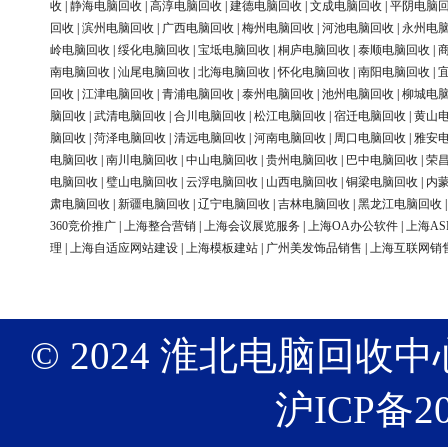
收
|
静海电脑回收
|
高淳电脑回收
|
建德电脑回收
|
文成电脑回收
|
平阴电脑
回收
|
滨州电脑回收
|
广西电脑回收
|
梅州电脑回收
|
河池电脑回收
|
永州电
岭电脑回收
|
绥化电脑回收
|
宝坻电脑回收
|
桐庐电脑回收
|
泰顺电脑回收
|
南电脑回收
|
汕尾电脑回收
|
北海电脑回收
|
怀化电脑回收
|
南阳电脑回收
|
回收
|
江津电脑回收
|
青浦电脑回收
|
泰州电脑回收
|
池州电脑回收
|
柳城电
脑回收
|
武清电脑回收
|
合川电脑回收
|
松江电脑回收
|
宿迁电脑回收
|
黄山
脑回收
|
菏泽电脑回收
|
清远电脑回收
|
河南电脑回收
|
周口电脑回收
|
雅安
电脑回收
|
南川电脑回收
|
中山电脑回收
|
贵州电脑回收
|
巴中电脑回收
|
荣
电脑回收
|
璧山电脑回收
|
云浮电脑回收
|
山西电脑回收
|
铜梁电脑回收
|
内
肃电脑回收
|
新疆电脑回收
|
辽宁电脑回收
|
吉林电脑回收
|
黑龙江电脑回收
360竞价推广
|
上海整合营销
|
上海会议展览服务
|
上海OA办公软件
|
上海AS
理
|
上海自适应网站建设
|
上海模板建站
|
广州美发饰品销售
|
上海互联网销
© 2024 淮北电脑回收中心 版权
沪ICP备20