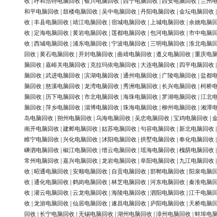
收
|
呼和浩特电脑回收
|
银川电脑回收
|
西宁电脑回收
|
西安电脑回收
|
兰州
和平电脑回收
|
鼓楼电脑回收
|
吴中电脑回收
|
丹阳电脑回收
|
金坛电脑回收
收
|
丰县电脑回收
|
靖江电脑回收
|
宿城电脑回收
|
上城电脑回收
|
余姚电脑
收
|
定海电脑回收
|
黄岩电脑回收
|
莲都电脑回收
|
包河电脑回收
|
市中电脑
收
|
西城电脑回收
|
浦东电脑回收
|
宁波电脑回收
|
三明电脑回收
|
淮北电脑
回收
|
黄石电脑回收
|
开封电脑回收
|
曲靖电脑回收
|
遵义电脑回收
|
重庆电
脑回收
|
嘉峪关电脑回收
|
克拉玛依电脑回收
|
大连电脑回收
|
四平电脑回收
脑回收
|
武进电脑回收
|
滨湖电脑回收
|
通州电脑回收
|
广陵电脑回收
|
盐都
脑回收
|
慈溪电脑回收
|
龙湾电脑回收
|
秀洲电脑回收
|
长兴电脑回收
|
柯桥
脑回收
|
历下电脑回收
|
市北电脑回收
|
海珠电脑回收
|
罗湖电脑回收
|
江北
脑回收
|
萍乡电脑回收
|
淄博电脑回收
|
珠海电脑回收
|
柳州电脑回收
|
湘潭
岛电脑回收
|
朔州电脑回收
|
乌海电脑回收
|
吴忠电脑回收
|
宝鸡电脑回收
|
南开电脑回收
|
建邺电脑回收
|
姑苏电脑回收
|
句容电脑回收
|
新北电脑回收
睢宁电脑回收
|
兴化电脑回收
|
沭阳电脑回收
|
拱墅电脑回收
|
奉化电脑回收
嵊泗电脑回收
|
椒江电脑回收
|
缙云电脑回收
|
瑶海电脑回收
|
槐荫电脑回收
常州电脑回收
|
嘉兴电脑回收
|
龙岩电脑回收
|
阜阳电脑回收
|
九江电脑回收
收
|
昭通电脑回收
|
安顺电脑回收
|
自贡电脑回收
|
邯郸电脑回收
|
阳泉电脑
收
|
通化电脑回收
|
鹤岗电脑回收
|
林芝电脑回收
|
河东电脑回收
|
秦淮电脑
收
|
灌云电脑回收
|
云龙电脑回收
|
海陵电脑回收
|
泗阳电脑回收
|
江干电脑
收
|
龙游电脑回收
|
仙居电脑回收
|
遂昌电脑回收
|
庐阳电脑回收
|
天桥电脑
回收
|
长宁电脑回收
|
无锡电脑回收
|
湖州电脑回收
|
漳州电脑回收
|
蚌埠电