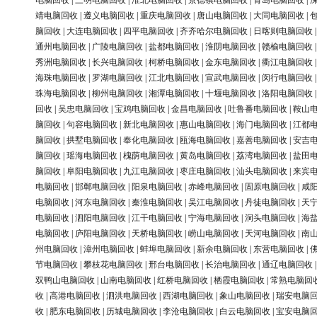
电脑回收
|
三明电脑回收
|
淮北电脑回收
|
景德镇电脑回收
|
青岛电脑回收
|
靖电脑回收
|
遵义电脑回收
|
重庆电脑回收
|
唐山电脑回收
|
大同电脑回收
|
脑回收
|
大连电脑回收
|
四平电脑回收
|
齐齐哈尔电脑回收
|
日喀则电脑回收
通州电脑回收
|
广陵电脑回收
|
盐都电脑回收
|
淮阴电脑回收
|
赣榆电脑回收
秀洲电脑回收
|
长兴电脑回收
|
柯桥电脑回收
|
金东电脑回收
|
衢江电脑回收
海珠电脑回收
|
罗湖电脑回收
|
江北电脑回收
|
宣武电脑回收
|
闵行电脑回收
珠海电脑回收
|
柳州电脑回收
|
湘潭电脑回收
|
十堰电脑回收
|
洛阳电脑回收
回收
|
吴忠电脑回收
|
宝鸡电脑回收
|
金昌电脑回收
|
吐鲁番电脑回收
|
鞍山
脑回收
|
句容电脑回收
|
新北电脑回收
|
惠山电脑回收
|
海门电脑回收
|
江都
脑回收
|
拱墅电脑回收
|
奉化电脑回收
|
瓯海电脑回收
|
嘉善电脑回收
|
安吉
脑回收
|
瑶海电脑回收
|
槐荫电脑回收
|
黄岛电脑回收
|
荔湾电脑回收
|
盐田
脑回收
|
阜阳电脑回收
|
九江电脑回收
|
枣庄电脑回收
|
汕头电脑回收
|
来宾
电脑回收
|
邯郸电脑回收
|
阳泉电脑回收
|
赤峰电脑回收
|
固原电脑回收
|
咸
电脑回收
|
河东电脑回收
|
秦淮电脑回收
|
吴江电脑回收
|
丹徒电脑回收
|
天
电脑回收
|
泗阳电脑回收
|
江干电脑回收
|
宁海电脑回收
|
洞头电脑回收
|
海
电脑回收
|
庐阳电脑回收
|
天桥电脑回收
|
崂山电脑回收
|
天河电脑回收
|
南
州电脑回收
|
漳州电脑回收
|
蚌埠电脑回收
|
新余电脑回收
|
东营电脑回收
|
节电脑回收
|
攀枝花电脑回收
|
邢台电脑回收
|
长治电脑回收
|
通辽电脑回收
双鸭山电脑回收
|
山南电脑回收
|
红桥电脑回收
|
栖霞电脑回收
|
常熟电脑回
收
|
高港电脑回收
|
泗洪电脑回收
|
西湖电脑回收
|
象山电脑回收
|
瑞安电脑
收
|
肥东电脑回收
|
历城电脑回收
|
李沧电脑回收
|
白云电脑回收
|
宝安电脑