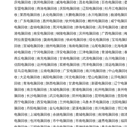
庆电脑回收
|
抚州电脑回收
|
威海电脑回收
|
茂名电脑回收
|
百色电脑回收
|
安盟电脑回收
|
商洛电脑回收
|
庆阳电脑回收
|
辽阳电脑回收
|
牡丹江电脑回
收
|
莱西电脑回收
|
从化电脑回收
|
大鹏电脑回收
|
永川电脑回收
|
杨浦电脑
收
|
广东电脑回收
|
惠州电脑回收
|
钦州电脑回收
|
郴州电脑回收
|
咸宁电脑
电脑回收
|
盘锦电脑回收
|
黑河电脑回收
|
静海电脑回收
|
高淳电脑回收
|
建
港电脑回收
|
南安电脑回收
|
铜陵电脑回收
|
滨州电脑回收
|
广西电脑回收
|
阿拉善盟电脑回收
|
陇南电脑回收
|
铁岭电脑回收
|
绥化电脑回收
|
宝坻电脑
回收
|
宣城电脑回收
|
德州电脑回收
|
海南电脑回收
|
汕尾电脑回收
|
北海电
岭电脑回收
|
宁河电脑回收
|
淳安电脑回收
|
江津电脑回收
|
青浦电脑回收
|
商丘电脑回收
|
南充电脑回收
|
甘南电脑回收
|
武清电脑回收
|
合川电脑回收
信阳电脑回收
|
达州电脑回收
|
双桥电脑回收
|
菏泽电脑回收
|
清远电脑回收
驻马店电脑回收
|
云南电脑回收
|
广安电脑回收
|
南川电脑回收
|
中山电脑回
收
|
大足电脑回收
|
揭阳电脑回收
|
河北电脑回收
|
璧山电脑回收
|
云浮电脑
回收
|
青海电脑回收
|
陕西电脑回收
|
甘肃电脑回收
|
新疆电脑回收
|
辽宁电
脑回收
|
南京电脑回收
|
东城电脑回收
|
黄埔电脑回收
|
杭州电脑回收
|
泉州
脑回收
|
长沙电脑回收
|
武汉电脑回收
|
郑州电脑回收
|
昆明电脑回收
|
贵阳
西宁电脑回收
|
西安电脑回收
|
兰州电脑回收
|
乌鲁木齐电脑回收
|
沈阳电脑
脑回收
|
丹阳电脑回收
|
金坛电脑回收
|
梁溪电脑回收
|
崇川电脑回收
|
邗江
电脑回收
|
上城电脑回收
|
余姚电脑回收
|
鹿城电脑回收
|
南湖电脑回收
|
德
电脑回收
|
包河电脑回收
|
市中电脑回收
|
市南电脑回收
|
越秀电脑回收
|
福