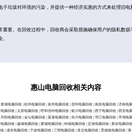
电子垃圾对环境的污染，并提供一种经济实惠的方式来处理旧电
常重要。在回收过程中，回收商会采取措施确保用户的隐私数据
全。
惠山电脑回收相关内容
|
黄埔电脑回收
|
杭州电脑回收
|
泉州电脑回收
|
宿州电脑回收
|
南昌电脑回收
|
济南电
庄电脑回收
|
太原电脑回收
|
呼和浩特电脑回收
|
银川电脑回收
|
西宁电脑回收
|
西安电
|
丹阳电脑回收
|
金坛电脑回收
|
梁溪电脑回收
|
崇川电脑回收
|
邗江电脑回收
|
亭湖电
清电脑回收
|
越城电脑回收
|
婺城电脑回收
|
柯城电脑回收
|
定海电脑回收
|
黄岩电脑回
回收
|
浦东电脑回收
|
宁波电脑回收
|
三明电脑回收
|
淮北电脑回收
|
景德镇电脑回收
|
青