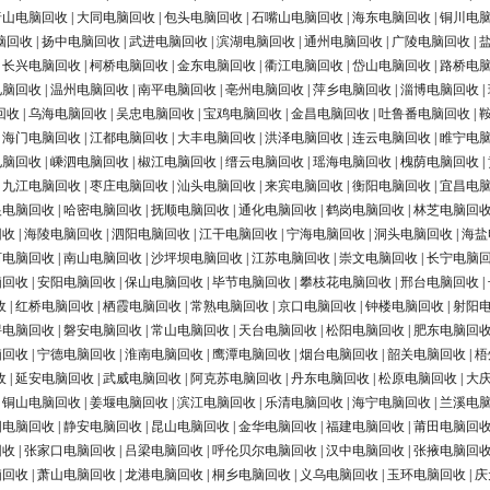
唐山电脑回收
|
大同电脑回收
|
包头电脑回收
|
石嘴山电脑回收
|
海东电脑回收
|
铜川电
脑回收
|
扬中电脑回收
|
武进电脑回收
|
滨湖电脑回收
|
通州电脑回收
|
广陵电脑回收
|
|
长兴电脑回收
|
柯桥电脑回收
|
金东电脑回收
|
衢江电脑回收
|
岱山电脑回收
|
路桥电
电脑回收
|
温州电脑回收
|
南平电脑回收
|
亳州电脑回收
|
萍乡电脑回收
|
淄博电脑回收
|
回收
|
乌海电脑回收
|
吴忠电脑回收
|
宝鸡电脑回收
|
金昌电脑回收
|
吐鲁番电脑回收
|
|
海门电脑回收
|
江都电脑回收
|
大丰电脑回收
|
洪泽电脑回收
|
连云电脑回收
|
睢宁电
电脑回收
|
嵊泗电脑回收
|
椒江电脑回收
|
缙云电脑回收
|
瑶海电脑回收
|
槐荫电脑回收
|
|
九江电脑回收
|
枣庄电脑回收
|
汕头电脑回收
|
来宾电脑回收
|
衡阳电脑回收
|
宜昌电
银电脑回收
|
哈密电脑回收
|
抚顺电脑回收
|
通化电脑回收
|
鹤岗电脑回收
|
林芝电脑回
回收
|
海陵电脑回收
|
泗阳电脑回收
|
江干电脑回收
|
宁海电脑回收
|
洞头电脑回收
|
海盐
河电脑回收
|
南山电脑回收
|
沙坪坝电脑回收
|
江苏电脑回收
|
崇文电脑回收
|
长宁电脑
脑回收
|
安阳电脑回收
|
保山电脑回收
|
毕节电脑回收
|
攀枝花电脑回收
|
邢台电脑回收
|
收
|
红桥电脑回收
|
栖霞电脑回收
|
常熟电脑回收
|
京口电脑回收
|
钟楼电脑回收
|
射阳
浔电脑回收
|
磐安电脑回收
|
常山电脑回收
|
天台电脑回收
|
松阳电脑回收
|
肥东电脑回
脑回收
|
宁德电脑回收
|
淮南电脑回收
|
鹰潭电脑回收
|
烟台电脑回收
|
韶关电脑回收
|
梧
收
|
延安电脑回收
|
武威电脑回收
|
阿克苏电脑回收
|
丹东电脑回收
|
松原电脑回收
|
大
|
铜山电脑回收
|
姜堰电脑回收
|
滨江电脑回收
|
乐清电脑回收
|
海宁电脑回收
|
兰溪电
阳电脑回收
|
静安电脑回收
|
昆山电脑回收
|
金华电脑回收
|
福建电脑回收
|
莆田电脑回
回收
|
张家口电脑回收
|
吕梁电脑回收
|
呼伦贝尔电脑回收
|
汉中电脑回收
|
张掖电脑回
脑回收
|
萧山电脑回收
|
龙港电脑回收
|
桐乡电脑回收
|
义乌电脑回收
|
玉环电脑回收
|
庆