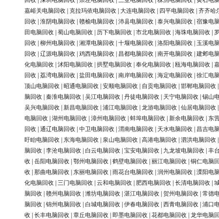
回收
|
深圳电脑回收
|
崇左电脑回收
|
三亚电脑回收
|
株洲电脑回收
|
黄石电
嘉峪关电脑回收
|
克拉玛依电脑回收
|
大连电脑回收
|
四平电脑回收
|
齐齐哈
回收
|
淮阴电脑回收
|
赣榆电脑回收
|
沛县电脑回收
|
泰兴电脑回收
|
宿豫电
田电脑回收
|
蜀山电脑回收
|
历下电脑回收
|
市北电脑回收
|
海珠电脑回收
|
回收
|
柳州电脑回收
|
湘潭电脑回收
|
十堰电脑回收
|
洛阳电脑回收
|
玉溪电
回收
|
辽源电脑回收
|
鸡西电脑回收
|
昌都电脑回收
|
南开电脑回收
|
建邺电
化电脑回收
|
沭阳电脑回收
|
拱墅电脑回收
|
奉化电脑回收
|
瓯海电脑回收
|
回收
|
荔湾电脑回收
|
盐田电脑回收
|
南岸电脑回收
|
海定电脑回收
|
徐汇电
顶山电脑回收
|
昭通电脑回收
|
安顺电脑回收
|
自贡电脑回收
|
邯郸电脑回收
脑回收
|
秦淮电脑回收
|
吴江电脑回收
|
丹徒电脑回收
|
天宁电脑回收
|
锡山
吴兴电脑回收
|
新昌电脑回收
|
浦江电脑回收
|
龙游电脑回收
|
仙居电脑回收
电脑回收
|
湖州电脑回收
|
漳州电脑回收
|
蚌埠电脑回收
|
新余电脑回收
|
东
回收
|
通辽电脑回收
|
中卫电脑回收
|
渭南电脑回收
|
天水电脑回收
|
昌吉电
盱眙电脑回收
|
东海电脑回收
|
泉山电脑回收
|
高港电脑回收
|
泗洪电脑回收
脑回收
|
李沧电脑回收
|
白云电脑回收
|
宝安电脑回收
|
九龙坡电脑回收
|
丰
收
|
岳阳电脑回收
|
鄂州电脑回收
|
鹤壁电脑回收
|
丽江电脑回收
|
铜仁电脑
收
|
那曲电脑回收
|
东丽电脑回收
|
雨花台电脑回收
|
润州电脑回收
|
溧阳电
化电脑回收
|
三门电脑回收
|
云和电脑回收
|
肥西电脑回收
|
长清电脑回收
|
脑回收
|
赣州电脑回收
|
潍坊电脑回收
|
湛江电脑回收
|
贺州电脑回收
|
常德
脑回收
|
锦州电脑回收
|
白城电脑回收
|
伊春电脑回收
|
西青电脑回收
|
浦口
收
|
长丰电脑回收
|
章丘电脑回收
|
即墨电脑回收
|
花都电脑回收
|
龙华电脑