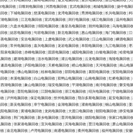
脑回收
|
开封电脑回收
|
曲靖电脑回收
|
遵义电脑回收
|
重庆电脑回收
|
唐山电脑回收
|
大
尔电脑回收
|
日喀则电脑回收
|
河西电脑回收
|
玄武电脑回收
|
相城电脑回收
|
扬中电脑
脑回收
|
下城电脑回收
|
慈溪电脑回收
|
龙湾电脑回收
|
秀洲电脑回收
|
长兴电脑回收
|
柯
罗湖电脑回收
|
江北电脑回收
|
宣武电脑回收
|
闵行电脑回收
|
镇江电脑回收
|
温州电脑
脑回收
|
六盘水电脑回收
|
绵阳电脑回收
|
秦皇岛电脑回收
|
朔州电脑回收
|
乌海电脑回
脑回收
|
姑苏电脑回收
|
句容电脑回收
|
新北电脑回收
|
惠山电脑回收
|
海门电脑回收
|
江
嘉善电脑回收
|
安吉电脑回收
|
上虞电脑回收
|
武义电脑回收
|
江山电脑回收
|
嵊泗电脑
脑回收
|
常州电脑回收
|
嘉兴电脑回收
|
龙岩电脑回收
|
阜阳电脑回收
|
九江电脑回收
|
枣
|
阳泉电脑回收
|
赤峰电脑回收
|
固原电脑回收
|
咸阳电脑回收
|
白银电脑回收
|
哈密电
电脑回收
|
建湖电脑回收
|
涟水电脑回收
|
灌云电脑回收
|
云龙电脑回收
|
海陵电脑回收
|
|
遂昌电脑回收
|
庐阳电脑回收
|
天桥电脑回收
|
崂山电脑回收
|
天河电脑回收
|
南山电
营电脑回收
|
佛山电脑回收
|
桂林电脑回收
|
邵阳电脑回收
|
襄阳电脑回收
|
安阳电脑回
脑回收
|
本溪电脑回收
|
白山电脑回收
|
双鸭山电脑回收
|
山南电脑回收
|
红桥电脑回收
|
|
西湖电脑回收
|
象山电脑回收
|
瑞安电脑回收
|
平湖电脑回收
|
南浔电脑回收
|
磐安电
台电脑回收
|
普陀电脑回收
|
江阴电脑回收
|
浙江电脑回收
|
绍兴电脑回收
|
宁德电脑回
回收
|
泸州电脑回收
|
保定电脑回收
|
忻州电脑回收
|
鄂尔多斯电脑回收
|
延安电脑回收
|
脑回收
|
新吴电脑回收
|
阜宁电脑回收
|
金湖电脑回收
|
灌南电脑回收
|
铜山电脑回收
|
姜
城阳电脑回收
|
黄埔电脑回收
|
龙岗电脑回收
|
大渡口电脑回收
|
朝阳电脑回收
|
静安电
电脑回收
|
荆门电脑回收
|
新乡电脑回收
|
普洱电脑回收
|
德阳电脑回收
|
张家口电脑回
电脑回收
|
张家港电脑回收
|
宜兴电脑回收
|
滨海电脑回收
|
贾汪电脑回收
|
萧山电脑回
回收
|
渝北电脑回收
|
卢湾电脑回收
|
南通电脑回收
|
衢州电脑回收
|
福州电脑回收
|
安徽