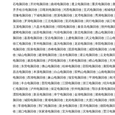
石电脑回收
|
开封电脑回收
|
曲靖电脑回收
|
遵义电脑回收
|
重庆电脑回收
|
齐齐哈尔电脑回收
|
日喀则电脑回收
|
河西电脑回收
|
玄武电脑回收
|
相城电
宿豫电脑回收
|
下城电脑回收
|
慈溪电脑回收
|
龙湾电脑回收
|
秀洲电脑回收
脑回收
|
罗湖电脑回收
|
江北电脑回收
|
宣武电脑回收
|
闵行电脑回收
|
镇江
玉溪电脑回收
|
六盘水电脑回收
|
绵阳电脑回收
|
秦皇岛电脑回收
|
朔州电脑
建邺电脑回收
|
姑苏电脑回收
|
句容电脑回收
|
新北电脑回收
|
惠山电脑回收
脑回收
|
嘉善电脑回收
|
安吉电脑回收
|
上虞电脑回收
|
武义电脑回收
|
江山
徐汇电脑回收
|
常州电脑回收
|
嘉兴电脑回收
|
龙岩电脑回收
|
阜阳电脑回收
电脑回收
|
阳泉电脑回收
|
赤峰电脑回收
|
固原电脑回收
|
咸阳电脑回收
|
白
收
|
锡山电脑回收
|
建湖电脑回收
|
涟水电脑回收
|
灌云电脑回收
|
云龙电脑
电脑回收
|
遂昌电脑回收
|
庐阳电脑回收
|
天桥电脑回收
|
崂山电脑回收
|
天
回收
|
东营电脑回收
|
佛山电脑回收
|
桂林电脑回收
|
邵阳电脑回收
|
襄阳电
昌吉电脑回收
|
本溪电脑回收
|
白山电脑回收
|
双鸭山电脑回收
|
山南电脑回
电脑回收
|
西湖电脑回收
|
象山电脑回收
|
瑞安电脑回收
|
平湖电脑回收
|
南
回收
|
丰台电脑回收
|
普陀电脑回收
|
江阴电脑回收
|
浙江电脑回收
|
绍兴电
仁电脑回收
|
泸州电脑回收
|
保定电脑回收
|
忻州电脑回收
|
鄂尔多斯电脑回
溧阳电脑回收
|
新吴电脑回收
|
阜宁电脑回收
|
金湖电脑回收
|
灌南电脑回收
脑回收
|
城阳电脑回收
|
黄埔电脑回收
|
龙岗电脑回收
|
大渡口电脑回收
|
朝
收
|
常德电脑回收
|
荆门电脑回收
|
新乡电脑回收
|
普洱电脑回收
|
德阳电脑
收
|
浦口电脑回收
|
张家港电脑回收
|
宜兴电脑回收
|
滨海电脑回收
|
贾汪电