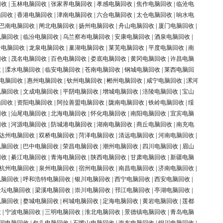
回收
|
玉林电脑回收
|
张家界电脑回收
|
孝感电脑回收
|
焦作电脑回收
|
临沧电
脑回收
|
香港电脑回收
|
津南电脑回收
|
六合电脑回收
|
太仓电脑回收
|
响水电
巴南电脑回收
|
闸北电脑回收
|
扬州电脑回收
|
舟山电脑回收
|
厦门电脑回收
|
电脑回收
|
临汾电脑回收
|
乌兰察布电脑回收
|
安康电脑回收
|
酒泉电脑回收
|
岭电脑回收
|
龙泉电脑回收
|
巢湖电脑回收
|
莱芜电脑回收
|
平度电脑回收
|
南
回收
|
茂名电脑回收
|
百色电脑回收
|
娄底电脑回收
|
黄冈电脑回收
|
许昌电脑
收
|
溧水电脑回收
|
临安电脑回收
|
苍南电脑回收
|
钢城电脑回收
|
莱西电脑回
电脑回收
|
惠州电脑回收
|
钦州电脑回收
|
郴州电脑回收
|
咸宁电脑回收
|
漯河
电脑回收
|
文成电脑回收
|
平阴电脑回收
|
增城电脑回收
|
涪陵电脑回收
|
宝山
脑回收
|
资阳电脑回收
|
阿拉善盟电脑回收
|
陇南电脑回收
|
铁岭电脑回收
|
绥
回收
|
汕尾电脑回收
|
北海电脑回收
|
怀化电脑回收
|
南阳电脑回收
|
宜宾电脑
回收
|
河源电脑回收
|
防城港电脑回收
|
湖南电脑回收
|
商丘电脑回收
|
南充电
达州电脑回收
|
双桥电脑回收
|
菏泽电脑回收
|
清远电脑回收
|
河南电脑回收
|
电脑回收
|
巴中电脑回收
|
荣昌电脑回收
|
潮州电脑回收
|
四川电脑回收
|
眉山
回收
|
綦江电脑回收
|
青海电脑回收
|
陕西电脑回收
|
甘肃电脑回收
|
新疆电脑
杭州电脑回收
|
泉州电脑回收
|
宿州电脑回收
|
南昌电脑回收
|
济南电脑回收
|
电脑回收
|
呼和浩特电脑回收
|
银川电脑回收
|
西宁电脑回收
|
西安电脑回收
|
金坛电脑回收
|
梁溪电脑回收
|
崇川电脑回收
|
邗江电脑回收
|
亭湖电脑回收
|
电脑回收
|
婺城电脑回收
|
柯城电脑回收
|
定海电脑回收
|
黄岩电脑回收
|
莲都
收
|
宁波电脑回收
|
三明电脑回收
|
淮北电脑回收
|
景德镇电脑回收
|
青岛电脑