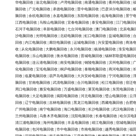
华电脑回收
|
渝北电脑回收
|
卢湾电脑回收
|
南通电脑回收
|
衢州电脑回收
|
脑回收
|
广元电脑回收
|
承德电脑回收
|
晋中电脑回收
|
巴彦淖尔电脑回收
|
脑回收
|
余杭电脑回收
|
永嘉电脑回收
|
东阳电脑回收
|
临海电脑回收
|
景宁
江西电脑回收
|
马鞍山电脑回收
|
宜春电脑回收
|
泰安电脑回收
|
江门电脑回
石河子电脑回收
|
阜新电脑回收
|
七台河电脑回收
|
澳门电脑回收
|
北辰电脑
沙电脑回收
|
光明电脑回收
|
北碚电脑回收
|
虹口电脑回收
|
盐城电脑回收
|
回收
|
内江电脑回收
|
廊坊电脑回收
|
运城电脑回收
|
兴安盟电脑回收
|
商洛
收
|
从化电脑回收
|
大鹏电脑回收
|
永川电脑回收
|
杨浦电脑回收
|
淮安电脑
电脑回收
|
乐山电脑回收
|
衡水电脑回收
|
晋城电脑回收
|
锡林郭勒盟电脑回
电脑回收
|
连云港电脑回收
|
南安电脑回收
|
铜陵电脑回收
|
滨州电脑回收
|
化电脑回收
|
宝坻电脑回收
|
桐庐电脑回收
|
泰顺电脑回收
|
商河电脑回收
|
回收
|
临夏电脑回收
|
葫芦岛电脑回收
|
大兴安岭电脑回收
|
宁河电脑回收
|
脑回收
|
甘南电脑回收
|
武清电脑回收
|
合川电脑回收
|
松江电脑回收
|
宿迁
周口电脑回收
|
雅安电脑回收
|
万盛电脑回收
|
莱芜电脑回收
|
东莞电脑回收
电脑回收
|
大足电脑回收
|
揭阳电脑回收
|
河北电脑回收
|
璧山电脑回收
|
云
回收
|
辽宁电脑回收
|
吉林电脑回收
|
黑龙江电脑回收
|
西藏电脑回收
|
合肥
广州电脑回收
|
南宁电脑回收
|
海口电脑回收
|
长沙电脑回收
|
武汉电脑回收
兰州电脑回收
|
乌鲁木齐电脑回收
|
沈阳电脑回收
|
长春电脑回收
|
哈尔滨电
清江浦电脑回收
|
海州电脑回收
|
丰县电脑回收
|
靖江电脑回收
|
宿城电脑回
电脑回收
|
包河电脑回收
|
市中电脑回收
|
市南电脑回收
|
越秀电脑回收
|
福