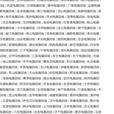
同电脑回收
|
包头电脑回收
|
石嘴山电脑回收
|
海东电脑回收
|
铜川电脑回收
|
回收
|
武进电脑回收
|
滨湖电脑回收
|
通州电脑回收
|
广陵电脑回收
|
盐都电脑
桥电脑回收
|
金东电脑回收
|
衢江电脑回收
|
岱山电脑回收
|
路桥电脑回收
|
青
回收
|
南平电脑回收
|
亳州电脑回收
|
萍乡电脑回收
|
淄博电脑回收
|
珠海电脑
收
|
吴忠电脑回收
|
宝鸡电脑回收
|
金昌电脑回收
|
吐鲁番电脑回收
|
鞍山电脑
都电脑回收
|
大丰电脑回收
|
洪泽电脑回收
|
连云电脑回收
|
睢宁电脑回收
|
兴
回收
|
椒江电脑回收
|
缙云电脑回收
|
瑶海电脑回收
|
槐荫电脑回收
|
黄岛电脑
庄电脑回收
|
汕头电脑回收
|
来宾电脑回收
|
衡阳电脑回收
|
宜昌电脑回收
|
平
脑回收
|
抚顺电脑回收
|
通化电脑回收
|
鹤岗电脑回收
|
林芝电脑回收
|
河东电
泗阳电脑回收
|
江干电脑回收
|
宁海电脑回收
|
洞头电脑回收
|
海盐电脑回收
|
脑回收
|
沙坪坝电脑回收
|
江苏电脑回收
|
崇文电脑回收
|
长宁电脑回收
|
无锡
收
|
保山电脑回收
|
毕节电脑回收
|
攀枝花电脑回收
|
邢台电脑回收
|
长治电脑
栖霞电脑回收
|
常熟电脑回收
|
京口电脑回收
|
钟楼电脑回收
|
射阳电脑回收
|
脑回收
|
常山电脑回收
|
天台电脑回收
|
松阳电脑回收
|
肥东电脑回收
|
历城电
收
|
淮南电脑回收
|
鹰潭电脑回收
|
烟台电脑回收
|
韶关电脑回收
|
梧州电脑回
武威电脑回收
|
阿克苏电脑回收
|
丹东电脑回收
|
松原电脑回收
|
大庆电脑回
堰电脑回收
|
滨江电脑回收
|
乐清电脑回收
|
海宁电脑回收
|
兰溪电脑回收
|
开
脑回收
|
昆山电脑回收
|
金华电脑回收
|
福建电脑回收
|
莆田电脑回收
|
滁州电
收
|
吕梁电脑回收
|
呼伦贝尔电脑回收
|
汉中电脑回收
|
张掖电脑回收
|
喀什电
收
|
龙港电脑回收
|
桐乡电脑回收
|
义乌电脑回收
|
玉环电脑回收
|
庆元电脑回
电脑回收
|
六安电脑回收
|
吉安电脑回收
|
济宁电脑回收
|
肇庆电脑回收
|
玉林