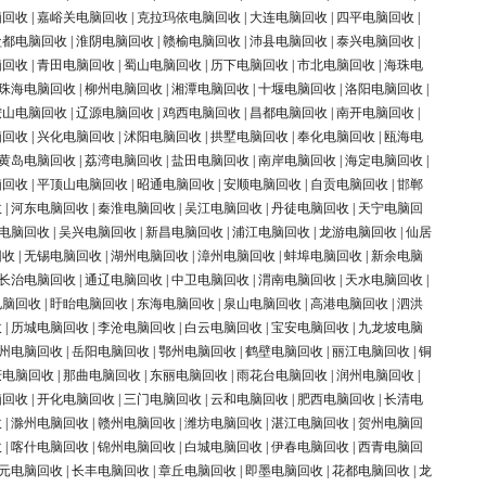
脑回收
|
嘉峪关电脑回收
|
克拉玛依电脑回收
|
大连电脑回收
|
四平电脑回收
|
盐都电脑回收
|
淮阴电脑回收
|
赣榆电脑回收
|
沛县电脑回收
|
泰兴电脑回收
|
脑回收
|
青田电脑回收
|
蜀山电脑回收
|
历下电脑回收
|
市北电脑回收
|
海珠电
珠海电脑回收
|
柳州电脑回收
|
湘潭电脑回收
|
十堰电脑回收
|
洛阳电脑回收
|
鞍山电脑回收
|
辽源电脑回收
|
鸡西电脑回收
|
昌都电脑回收
|
南开电脑回收
|
脑回收
|
兴化电脑回收
|
沭阳电脑回收
|
拱墅电脑回收
|
奉化电脑回收
|
瓯海电
黄岛电脑回收
|
荔湾电脑回收
|
盐田电脑回收
|
南岸电脑回收
|
海定电脑回收
|
脑回收
|
平顶山电脑回收
|
昭通电脑回收
|
安顺电脑回收
|
自贡电脑回收
|
邯郸
收
|
河东电脑回收
|
秦淮电脑回收
|
吴江电脑回收
|
丹徒电脑回收
|
天宁电脑回
电脑回收
|
吴兴电脑回收
|
新昌电脑回收
|
浦江电脑回收
|
龙游电脑回收
|
仙居
回收
|
无锡电脑回收
|
湖州电脑回收
|
漳州电脑回收
|
蚌埠电脑回收
|
新余电脑
长治电脑回收
|
通辽电脑回收
|
中卫电脑回收
|
渭南电脑回收
|
天水电脑回收
|
电脑回收
|
盱眙电脑回收
|
东海电脑回收
|
泉山电脑回收
|
高港电脑回收
|
泗洪
收
|
历城电脑回收
|
李沧电脑回收
|
白云电脑回收
|
宝安电脑回收
|
九龙坡电脑
州电脑回收
|
岳阳电脑回收
|
鄂州电脑回收
|
鹤壁电脑回收
|
丽江电脑回收
|
铜
庆电脑回收
|
那曲电脑回收
|
东丽电脑回收
|
雨花台电脑回收
|
润州电脑回收
|
脑回收
|
开化电脑回收
|
三门电脑回收
|
云和电脑回收
|
肥西电脑回收
|
长清电
收
|
滁州电脑回收
|
赣州电脑回收
|
潍坊电脑回收
|
湛江电脑回收
|
贺州电脑回
收
|
喀什电脑回收
|
锦州电脑回收
|
白城电脑回收
|
伊春电脑回收
|
西青电脑回
元电脑回收
|
长丰电脑回收
|
章丘电脑回收
|
即墨电脑回收
|
花都电脑回收
|
龙