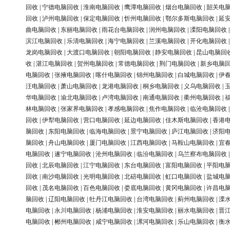
回收
|
宁德电脑回收
|
淮南电脑回收
|
鹰潭电脑回收
|
烟台电脑回收
|
韶关电
回收
|
泸州电脑回收
|
保定电脑回收
|
忻州电脑回收
|
鄂尔多斯电脑回收
|
延
曲电脑回收
|
东丽电脑回收
|
雨花台电脑回收
|
润州电脑回收
|
溧阳电脑回收
滨江电脑回收
|
乐清电脑回收
|
海宁电脑回收
|
兰溪电脑回收
|
开化电脑回收
龙岗电脑回收
|
大渡口电脑回收
|
朝阳电脑回收
|
静安电脑回收
|
昆山电脑回
收
|
湛江电脑回收
|
贺州电脑回收
|
常德电脑回收
|
荆门电脑回收
|
新乡电脑
电脑回收
|
张掖电脑回收
|
喀什电脑回收
|
锦州电脑回收
|
白城电脑回收
|
伊
汪电脑回收
|
萧山电脑回收
|
龙港电脑回收
|
桐乡电脑回收
|
义乌电脑回收
|
华电脑回收
|
渝北电脑回收
|
卢湾电脑回收
|
南通电脑回收
|
衢州电脑回收
|
林电脑回收
|
张家界电脑回收
|
孝感电脑回收
|
焦作电脑回收
|
临沧电脑回收
回收
|
伊犁电脑回收
|
营口电脑回收
|
延边电脑回收
|
佳木斯电脑回收
|
香港
脑回收
|
东阳电脑回收
|
临海电脑回收
|
景宁电脑回收
|
庐江电脑回收
|
济阳
脑回收
|
舟山电脑回收
|
厦门电脑回收
|
江西电脑回收
|
马鞍山电脑回收
|
宜
电脑回收
|
遂宁电脑回收
|
沧州电脑回收
|
临汾电脑回收
|
乌兰察布电脑回收
回收
|
北辰电脑回收
|
江宁电脑回收
|
东台电脑回收
|
富阳电脑回收
|
平阳电
回收
|
南沙电脑回收
|
光明电脑回收
|
北碚电脑回收
|
虹口电脑回收
|
盐城电
回收
|
茂名电脑回收
|
百色电脑回收
|
娄底电脑回收
|
黄冈电脑回收
|
许昌电
脑回收
|
辽阳电脑回收
|
牡丹江电脑回收
|
台湾电脑回收
|
蓟州电脑回收
|
溧
电脑回收
|
永川电脑回收
|
杨浦电脑回收
|
淮安电脑回收
|
丽水电脑回收
|
晋
电脑回收
|
郴州电脑回收
|
咸宁电脑回收
|
漯河电脑回收
|
乐山电脑回收
|
衡