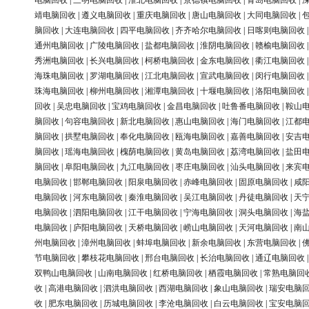
电脑回收
|
三明电脑回收
|
淮北电脑回收
|
景德镇电脑回收
|
青岛电脑回收
|
靖电脑回收
|
遵义电脑回收
|
重庆电脑回收
|
唐山电脑回收
|
大同电脑回收
|
脑回收
|
大连电脑回收
|
四平电脑回收
|
齐齐哈尔电脑回收
|
日喀则电脑回收
通州电脑回收
|
广陵电脑回收
|
盐都电脑回收
|
淮阴电脑回收
|
赣榆电脑回收
秀洲电脑回收
|
长兴电脑回收
|
柯桥电脑回收
|
金东电脑回收
|
衢江电脑回收
海珠电脑回收
|
罗湖电脑回收
|
江北电脑回收
|
宣武电脑回收
|
闵行电脑回收
珠海电脑回收
|
柳州电脑回收
|
湘潭电脑回收
|
十堰电脑回收
|
洛阳电脑回收
回收
|
吴忠电脑回收
|
宝鸡电脑回收
|
金昌电脑回收
|
吐鲁番电脑回收
|
鞍山
脑回收
|
句容电脑回收
|
新北电脑回收
|
惠山电脑回收
|
海门电脑回收
|
江都
脑回收
|
拱墅电脑回收
|
奉化电脑回收
|
瓯海电脑回收
|
嘉善电脑回收
|
安吉
脑回收
|
瑶海电脑回收
|
槐荫电脑回收
|
黄岛电脑回收
|
荔湾电脑回收
|
盐田
脑回收
|
阜阳电脑回收
|
九江电脑回收
|
枣庄电脑回收
|
汕头电脑回收
|
来宾
电脑回收
|
邯郸电脑回收
|
阳泉电脑回收
|
赤峰电脑回收
|
固原电脑回收
|
咸
电脑回收
|
河东电脑回收
|
秦淮电脑回收
|
吴江电脑回收
|
丹徒电脑回收
|
天
电脑回收
|
泗阳电脑回收
|
江干电脑回收
|
宁海电脑回收
|
洞头电脑回收
|
海
电脑回收
|
庐阳电脑回收
|
天桥电脑回收
|
崂山电脑回收
|
天河电脑回收
|
南
州电脑回收
|
漳州电脑回收
|
蚌埠电脑回收
|
新余电脑回收
|
东营电脑回收
|
节电脑回收
|
攀枝花电脑回收
|
邢台电脑回收
|
长治电脑回收
|
通辽电脑回收
双鸭山电脑回收
|
山南电脑回收
|
红桥电脑回收
|
栖霞电脑回收
|
常熟电脑回
收
|
高港电脑回收
|
泗洪电脑回收
|
西湖电脑回收
|
象山电脑回收
|
瑞安电脑
收
|
肥东电脑回收
|
历城电脑回收
|
李沧电脑回收
|
白云电脑回收
|
宝安电脑