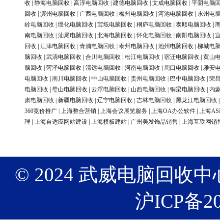
收
|
静海电脑回收
|
高淳电脑回收
|
建德电脑回收
|
文成电脑回收
|
平阴电脑
回收
|
滨州电脑回收
|
广西电脑回收
|
梅州电脑回收
|
河池电脑回收
|
永州电
岭电脑回收
|
绥化电脑回收
|
宝坻电脑回收
|
桐庐电脑回收
|
泰顺电脑回收
|
南电脑回收
|
汕尾电脑回收
|
北海电脑回收
|
怀化电脑回收
|
南阳电脑回收
|
回收
|
江津电脑回收
|
青浦电脑回收
|
泰州电脑回收
|
池州电脑回收
|
柳城电
脑回收
|
武清电脑回收
|
合川电脑回收
|
松江电脑回收
|
宿迁电脑回收
|
黄山
脑回收
|
菏泽电脑回收
|
清远电脑回收
|
河南电脑回收
|
周口电脑回收
|
雅安
电脑回收
|
南川电脑回收
|
中山电脑回收
|
贵州电脑回收
|
巴中电脑回收
|
荣
电脑回收
|
璧山电脑回收
|
云浮电脑回收
|
山西电脑回收
|
铜梁电脑回收
|
内
肃电脑回收
|
新疆电脑回收
|
辽宁电脑回收
|
吉林电脑回收
|
黑龙江电脑回收
360竞价推广
|
上海整合营销
|
上海会议展览服务
|
上海OA办公软件
|
上海AS
理
|
上海自适应网站建设
|
上海模板建站
|
广州美发饰品销售
|
上海互联网销
© 2024 武威电脑回收中心 版权
沪ICP备20