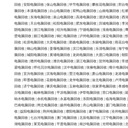
回收
|
安阳电脑回收
|
保山电脑回收
|
毕节电脑回收
|
攀枝花电脑回收
|
邢台
脑回收
|
本溪电脑回收
|
白山电脑回收
|
双鸭山电脑回收
|
山南电脑回收
|
红
电脑回收
|
东海电脑回收
|
泉山电脑回收
|
高港电脑回收
|
泗洪电脑回收
|
西
电脑回收
|
天台电脑回收
|
松阳电脑回收
|
肥东电脑回收
|
历城电脑回收
|
李
阴电脑回收
|
浙江电脑回收
|
绍兴电脑回收
|
宁德电脑回收
|
淮南电脑回收
|
壁电脑回收
|
丽江电脑回收
|
铜仁电脑回收
|
泸州电脑回收
|
保定电脑回收
|
回收
|
松原电脑回收
|
大庆电脑回收
|
那曲电脑回收
|
东丽电脑回收
|
雨花台
脑回收
|
铜山电脑回收
|
姜堰电脑回收
|
滨江电脑回收
|
乐清电脑回收
|
海宁
脑回收
|
城阳电脑回收
|
黄埔电脑回收
|
龙岗电脑回收
|
大渡口电脑回收
|
朝
电脑回收
|
赣州电脑回收
|
潍坊电脑回收
|
湛江电脑回收
|
贺州电脑回收
|
常
梁电脑回收
|
呼伦贝尔电脑回收
|
汉中电脑回收
|
张掖电脑回收
|
喀什电脑回
回收
|
宜兴电脑回收
|
滨海电脑回收
|
贾汪电脑回收
|
萧山电脑回收
|
龙港电
回收
|
即墨电脑回收
|
花都电脑回收
|
龙华电脑回收
|
渝北电脑回收
|
卢湾电
回收
|
济宁电脑回收
|
肇庆电脑回收
|
玉林电脑回收
|
张家界电脑回收
|
孝感
尔电脑回收
|
榆林电脑回收
|
平凉电脑回收
|
伊犁电脑回收
|
营口电脑回收
|
响水电脑回收
|
余杭电脑回收
|
永嘉电脑回收
|
东阳电脑回收
|
临海电脑回收
巴南电脑回收
|
闸北电脑回收
|
扬州电脑回收
|
舟山电脑回收
|
厦门电脑回收
收
|
益阳电脑回收
|
荆州电脑回收
|
濮阳电脑回收
|
遂宁电脑回收
|
沧州电脑
电脑回收
|
七台河电脑回收
|
澳门电脑回收
|
北辰电脑回收
|
江宁电脑回收
|
湖电脑回收
|
莱芜电脑回收
|
平度电脑回收
|
南沙电脑回收
|
光明电脑回收
|