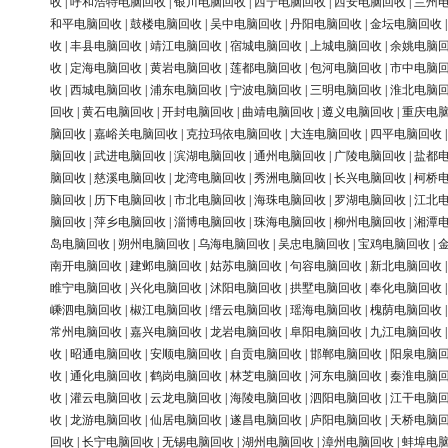
收
|
呼和浩特电脑回收
|
银川电脑回收
|
西宁电脑回收
|
西安电脑回收
|
兰州
和平电脑回收
|
鼓楼电脑回收
|
吴中电脑回收
|
丹阳电脑回收
|
金坛电脑回收
收
|
丰县电脑回收
|
靖江电脑回收
|
宿城电脑回收
|
上城电脑回收
|
余姚电脑
收
|
定海电脑回收
|
黄岩电脑回收
|
莲都电脑回收
|
包河电脑回收
|
市中电脑
收
|
西城电脑回收
|
浦东电脑回收
|
宁波电脑回收
|
三明电脑回收
|
淮北电脑
回收
|
黄石电脑回收
|
开封电脑回收
|
曲靖电脑回收
|
遵义电脑回收
|
重庆电
脑回收
|
嘉峪关电脑回收
|
克拉玛依电脑回收
|
大连电脑回收
|
四平电脑回收
脑回收
|
武进电脑回收
|
滨湖电脑回收
|
通州电脑回收
|
广陵电脑回收
|
盐都
脑回收
|
慈溪电脑回收
|
龙湾电脑回收
|
秀洲电脑回收
|
长兴电脑回收
|
柯桥
脑回收
|
历下电脑回收
|
市北电脑回收
|
海珠电脑回收
|
罗湖电脑回收
|
江北
脑回收
|
萍乡电脑回收
|
淄博电脑回收
|
珠海电脑回收
|
柳州电脑回收
|
湘潭
岛电脑回收
|
朔州电脑回收
|
乌海电脑回收
|
吴忠电脑回收
|
宝鸡电脑回收
|
南开电脑回收
|
建邺电脑回收
|
姑苏电脑回收
|
句容电脑回收
|
新北电脑回收
睢宁电脑回收
|
兴化电脑回收
|
沭阳电脑回收
|
拱墅电脑回收
|
奉化电脑回收
嵊泗电脑回收
|
椒江电脑回收
|
缙云电脑回收
|
瑶海电脑回收
|
槐荫电脑回收
常州电脑回收
|
嘉兴电脑回收
|
龙岩电脑回收
|
阜阳电脑回收
|
九江电脑回收
收
|
昭通电脑回收
|
安顺电脑回收
|
自贡电脑回收
|
邯郸电脑回收
|
阳泉电脑
收
|
通化电脑回收
|
鹤岗电脑回收
|
林芝电脑回收
|
河东电脑回收
|
秦淮电脑
收
|
灌云电脑回收
|
云龙电脑回收
|
海陵电脑回收
|
泗阳电脑回收
|
江干电脑
收
|
龙游电脑回收
|
仙居电脑回收
|
遂昌电脑回收
|
庐阳电脑回收
|
天桥电脑
回收
|
长宁电脑回收
|
无锡电脑回收
|
湖州电脑回收
|
漳州电脑回收
|
蚌埠电