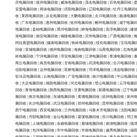
庆电脑回收
|
抚州电脑回收
|
威海电脑回收
|
茂名电脑回收
|
百色电脑回收
|
安盟电脑回收
|
商洛电脑回收
|
庆阳电脑回收
|
辽阳电脑回收
|
牡丹江电脑回
收
|
莱西电脑回收
|
从化电脑回收
|
大鹏电脑回收
|
永川电脑回收
|
杨浦电脑
收
|
广东电脑回收
|
惠州电脑回收
|
钦州电脑回收
|
郴州电脑回收
|
咸宁电脑
电脑回收
|
盘锦电脑回收
|
黑河电脑回收
|
静海电脑回收
|
高淳电脑回收
|
建
港电脑回收
|
南安电脑回收
|
铜陵电脑回收
|
滨州电脑回收
|
广西电脑回收
|
阿拉善盟电脑回收
|
陇南电脑回收
|
铁岭电脑回收
|
绥化电脑回收
|
宝坻电脑
回收
|
宣城电脑回收
|
德州电脑回收
|
海南电脑回收
|
汕尾电脑回收
|
北海电
岭电脑回收
|
宁河电脑回收
|
淳安电脑回收
|
江津电脑回收
|
青浦电脑回收
|
商丘电脑回收
|
南充电脑回收
|
甘南电脑回收
|
武清电脑回收
|
合川电脑回收
信阳电脑回收
|
达州电脑回收
|
双桥电脑回收
|
菏泽电脑回收
|
清远电脑回收
驻马店电脑回收
|
云南电脑回收
|
广安电脑回收
|
南川电脑回收
|
中山电脑回
收
|
大足电脑回收
|
揭阳电脑回收
|
河北电脑回收
|
璧山电脑回收
|
云浮电脑
回收
|
青海电脑回收
|
陕西电脑回收
|
甘肃电脑回收
|
新疆电脑回收
|
辽宁电
脑回收
|
南京电脑回收
|
东城电脑回收
|
黄埔电脑回收
|
杭州电脑回收
|
泉州
脑回收
|
长沙电脑回收
|
武汉电脑回收
|
郑州电脑回收
|
昆明电脑回收
|
贵阳
西宁电脑回收
|
西安电脑回收
|
兰州电脑回收
|
乌鲁木齐电脑回收
|
沈阳电脑
脑回收
|
丹阳电脑回收
|
金坛电脑回收
|
梁溪电脑回收
|
崇川电脑回收
|
邗江
电脑回收
|
上城电脑回收
|
余姚电脑回收
|
鹿城电脑回收
|
南湖电脑回收
|
德
电脑回收
|
包河电脑回收
|
市中电脑回收
|
市南电脑回收
|
越秀电脑回收
|
福