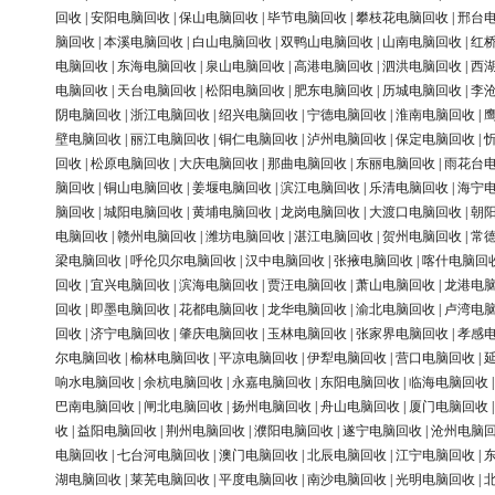
回收
|
安阳电脑回收
|
保山电脑回收
|
毕节电脑回收
|
攀枝花电脑回收
|
邢台
脑回收
|
本溪电脑回收
|
白山电脑回收
|
双鸭山电脑回收
|
山南电脑回收
|
红
电脑回收
|
东海电脑回收
|
泉山电脑回收
|
高港电脑回收
|
泗洪电脑回收
|
西
电脑回收
|
天台电脑回收
|
松阳电脑回收
|
肥东电脑回收
|
历城电脑回收
|
李
阴电脑回收
|
浙江电脑回收
|
绍兴电脑回收
|
宁德电脑回收
|
淮南电脑回收
|
壁电脑回收
|
丽江电脑回收
|
铜仁电脑回收
|
泸州电脑回收
|
保定电脑回收
|
回收
|
松原电脑回收
|
大庆电脑回收
|
那曲电脑回收
|
东丽电脑回收
|
雨花台
脑回收
|
铜山电脑回收
|
姜堰电脑回收
|
滨江电脑回收
|
乐清电脑回收
|
海宁
脑回收
|
城阳电脑回收
|
黄埔电脑回收
|
龙岗电脑回收
|
大渡口电脑回收
|
朝
电脑回收
|
赣州电脑回收
|
潍坊电脑回收
|
湛江电脑回收
|
贺州电脑回收
|
常
梁电脑回收
|
呼伦贝尔电脑回收
|
汉中电脑回收
|
张掖电脑回收
|
喀什电脑回
回收
|
宜兴电脑回收
|
滨海电脑回收
|
贾汪电脑回收
|
萧山电脑回收
|
龙港电
回收
|
即墨电脑回收
|
花都电脑回收
|
龙华电脑回收
|
渝北电脑回收
|
卢湾电
回收
|
济宁电脑回收
|
肇庆电脑回收
|
玉林电脑回收
|
张家界电脑回收
|
孝感
尔电脑回收
|
榆林电脑回收
|
平凉电脑回收
|
伊犁电脑回收
|
营口电脑回收
|
响水电脑回收
|
余杭电脑回收
|
永嘉电脑回收
|
东阳电脑回收
|
临海电脑回收
巴南电脑回收
|
闸北电脑回收
|
扬州电脑回收
|
舟山电脑回收
|
厦门电脑回收
收
|
益阳电脑回收
|
荆州电脑回收
|
濮阳电脑回收
|
遂宁电脑回收
|
沧州电脑
电脑回收
|
七台河电脑回收
|
澳门电脑回收
|
北辰电脑回收
|
江宁电脑回收
|
湖电脑回收
|
莱芜电脑回收
|
平度电脑回收
|
南沙电脑回收
|
光明电脑回收
|