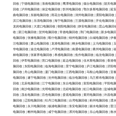
回收
|
宁德电脑回收
|
淮南电脑回收
|
鹰潭电脑回收
|
烟台电脑回收
|
韶关电
回收
|
泸州电脑回收
|
保定电脑回收
|
忻州电脑回收
|
鄂尔多斯电脑回收
|
延
曲电脑回收
|
东丽电脑回收
|
雨花台电脑回收
|
润州电脑回收
|
溧阳电脑回收
滨江电脑回收
|
乐清电脑回收
|
海宁电脑回收
|
兰溪电脑回收
|
开化电脑回收
龙岗电脑回收
|
大渡口电脑回收
|
朝阳电脑回收
|
静安电脑回收
|
昆山电脑回
收
|
湛江电脑回收
|
贺州电脑回收
|
常德电脑回收
|
荆门电脑回收
|
新乡电脑
电脑回收
|
张掖电脑回收
|
喀什电脑回收
|
锦州电脑回收
|
白城电脑回收
|
伊
汪电脑回收
|
萧山电脑回收
|
龙港电脑回收
|
桐乡电脑回收
|
义乌电脑回收
|
华电脑回收
|
渝北电脑回收
|
卢湾电脑回收
|
南通电脑回收
|
衢州电脑回收
|
林电脑回收
|
张家界电脑回收
|
孝感电脑回收
|
焦作电脑回收
|
临沧电脑回收
回收
|
伊犁电脑回收
|
营口电脑回收
|
延边电脑回收
|
佳木斯电脑回收
|
香港
脑回收
|
东阳电脑回收
|
临海电脑回收
|
景宁电脑回收
|
庐江电脑回收
|
济阳
脑回收
|
舟山电脑回收
|
厦门电脑回收
|
江西电脑回收
|
马鞍山电脑回收
|
宜
电脑回收
|
遂宁电脑回收
|
沧州电脑回收
|
临汾电脑回收
|
乌兰察布电脑回收
回收
|
北辰电脑回收
|
江宁电脑回收
|
东台电脑回收
|
富阳电脑回收
|
平阳电
回收
|
南沙电脑回收
|
光明电脑回收
|
北碚电脑回收
|
虹口电脑回收
|
盐城电
回收
|
茂名电脑回收
|
百色电脑回收
|
娄底电脑回收
|
黄冈电脑回收
|
许昌电
脑回收
|
辽阳电脑回收
|
牡丹江电脑回收
|
台湾电脑回收
|
蓟州电脑回收
|
溧
电脑回收
|
永川电脑回收
|
杨浦电脑回收
|
淮安电脑回收
|
丽水电脑回收
|
晋
电脑回收
|
郴州电脑回收
|
咸宁电脑回收
|
漯河电脑回收
|
乐山电脑回收
|
衡