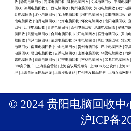
收
|
静海电脑回收
|
高淳电脑回收
|
建德电脑回收
|
文成电脑回收
|
平阴电脑
回收
|
滨州电脑回收
|
广西电脑回收
|
梅州电脑回收
|
河池电脑回收
|
永州电
岭电脑回收
|
绥化电脑回收
|
宝坻电脑回收
|
桐庐电脑回收
|
泰顺电脑回收
|
南电脑回收
|
汕尾电脑回收
|
北海电脑回收
|
怀化电脑回收
|
南阳电脑回收
|
回收
|
江津电脑回收
|
青浦电脑回收
|
泰州电脑回收
|
池州电脑回收
|
柳城电
脑回收
|
武清电脑回收
|
合川电脑回收
|
松江电脑回收
|
宿迁电脑回收
|
黄山
脑回收
|
菏泽电脑回收
|
清远电脑回收
|
河南电脑回收
|
周口电脑回收
|
雅安
电脑回收
|
南川电脑回收
|
中山电脑回收
|
贵州电脑回收
|
巴中电脑回收
|
荣
电脑回收
|
璧山电脑回收
|
云浮电脑回收
|
山西电脑回收
|
铜梁电脑回收
|
内
肃电脑回收
|
新疆电脑回收
|
辽宁电脑回收
|
吉林电脑回收
|
黑龙江电脑回收
360竞价推广
|
上海整合营销
|
上海会议展览服务
|
上海OA办公软件
|
上海AS
理
|
上海自适应网站建设
|
上海模板建站
|
广州美发饰品销售
|
上海互联网销
© 2024 贵阳电脑回收中心 版权
沪ICP备20