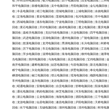
收
|
呼和浩特电脑回收
|
银川电脑回收
|
西宁电脑回收
|
西安电脑回收
|
兰州
和平电脑回收
|
鼓楼电脑回收
|
吴中电脑回收
|
丹阳电脑回收
|
金坛电脑回收
收
|
丰县电脑回收
|
靖江电脑回收
|
宿城电脑回收
|
上城电脑回收
|
余姚电脑
收
|
定海电脑回收
|
黄岩电脑回收
|
莲都电脑回收
|
包河电脑回收
|
市中电脑
收
|
西城电脑回收
|
浦东电脑回收
|
宁波电脑回收
|
三明电脑回收
|
淮北电脑
回收
|
黄石电脑回收
|
开封电脑回收
|
曲靖电脑回收
|
遵义电脑回收
|
重庆电
脑回收
|
嘉峪关电脑回收
|
克拉玛依电脑回收
|
大连电脑回收
|
四平电脑回收
脑回收
|
武进电脑回收
|
滨湖电脑回收
|
通州电脑回收
|
广陵电脑回收
|
盐都
脑回收
|
慈溪电脑回收
|
龙湾电脑回收
|
秀洲电脑回收
|
长兴电脑回收
|
柯桥
脑回收
|
历下电脑回收
|
市北电脑回收
|
海珠电脑回收
|
罗湖电脑回收
|
江北
脑回收
|
萍乡电脑回收
|
淄博电脑回收
|
珠海电脑回收
|
柳州电脑回收
|
湘潭
岛电脑回收
|
朔州电脑回收
|
乌海电脑回收
|
吴忠电脑回收
|
宝鸡电脑回收
|
南开电脑回收
|
建邺电脑回收
|
姑苏电脑回收
|
句容电脑回收
|
新北电脑回收
睢宁电脑回收
|
兴化电脑回收
|
沭阳电脑回收
|
拱墅电脑回收
|
奉化电脑回收
嵊泗电脑回收
|
椒江电脑回收
|
缙云电脑回收
|
瑶海电脑回收
|
槐荫电脑回收
常州电脑回收
|
嘉兴电脑回收
|
龙岩电脑回收
|
阜阳电脑回收
|
九江电脑回收
收
|
昭通电脑回收
|
安顺电脑回收
|
自贡电脑回收
|
邯郸电脑回收
|
阳泉电脑
收
|
通化电脑回收
|
鹤岗电脑回收
|
林芝电脑回收
|
河东电脑回收
|
秦淮电脑
收
|
灌云电脑回收
|
云龙电脑回收
|
海陵电脑回收
|
泗阳电脑回收
|
江干电脑
收
|
龙游电脑回收
|
仙居电脑回收
|
遂昌电脑回收
|
庐阳电脑回收
|
天桥电脑
回收
|
长宁电脑回收
|
无锡电脑回收
|
湖州电脑回收
|
漳州电脑回收
|
蚌埠电