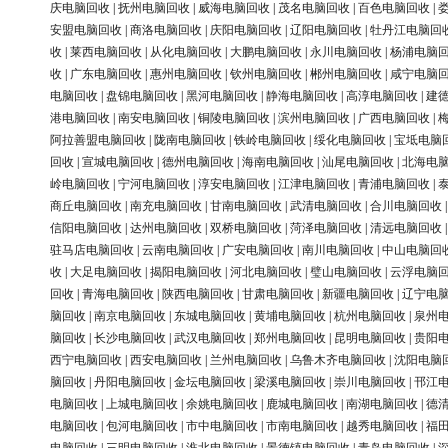
庆电脑回收
|
抚州电脑回收
|
威海电脑回收
|
茂名电脑回收
|
百色电脑回收
|
安盟电脑回收
|
商洛电脑回收
|
庆阳电脑回收
|
辽阳电脑回收
|
牡丹江电脑回
收
|
莱西电脑回收
|
从化电脑回收
|
大鹏电脑回收
|
永川电脑回收
|
杨浦电脑
收
|
广东电脑回收
|
惠州电脑回收
|
钦州电脑回收
|
郴州电脑回收
|
咸宁电脑
电脑回收
|
盘锦电脑回收
|
黑河电脑回收
|
静海电脑回收
|
高淳电脑回收
|
建
港电脑回收
|
南安电脑回收
|
铜陵电脑回收
|
滨州电脑回收
|
广西电脑回收
|
阿拉善盟电脑回收
|
陇南电脑回收
|
铁岭电脑回收
|
绥化电脑回收
|
宝坻电脑
回收
|
宣城电脑回收
|
德州电脑回收
|
海南电脑回收
|
汕尾电脑回收
|
北海电
岭电脑回收
|
宁河电脑回收
|
淳安电脑回收
|
江津电脑回收
|
青浦电脑回收
|
商丘电脑回收
|
南充电脑回收
|
甘南电脑回收
|
武清电脑回收
|
合川电脑回收
信阳电脑回收
|
达州电脑回收
|
双桥电脑回收
|
菏泽电脑回收
|
清远电脑回收
驻马店电脑回收
|
云南电脑回收
|
广安电脑回收
|
南川电脑回收
|
中山电脑回
收
|
大足电脑回收
|
揭阳电脑回收
|
河北电脑回收
|
璧山电脑回收
|
云浮电脑
回收
|
青海电脑回收
|
陕西电脑回收
|
甘肃电脑回收
|
新疆电脑回收
|
辽宁电
脑回收
|
南京电脑回收
|
东城电脑回收
|
黄埔电脑回收
|
杭州电脑回收
|
泉州
脑回收
|
长沙电脑回收
|
武汉电脑回收
|
郑州电脑回收
|
昆明电脑回收
|
贵阳
西宁电脑回收
|
西安电脑回收
|
兰州电脑回收
|
乌鲁木齐电脑回收
|
沈阳电脑
脑回收
|
丹阳电脑回收
|
金坛电脑回收
|
梁溪电脑回收
|
崇川电脑回收
|
邗江
电脑回收
|
上城电脑回收
|
余姚电脑回收
|
鹿城电脑回收
|
南湖电脑回收
|
德
电脑回收
|
包河电脑回收
|
市中电脑回收
|
市南电脑回收
|
越秀电脑回收
|
福