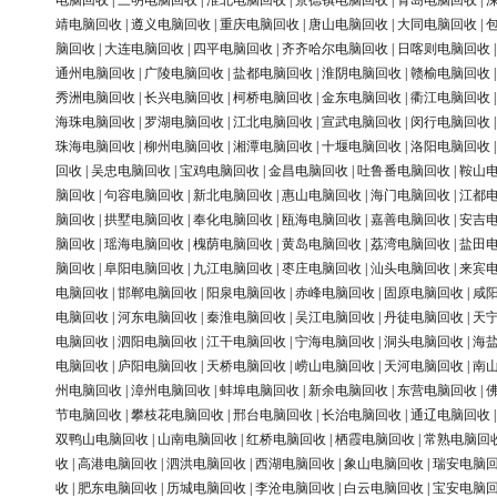
电脑回收
|
三明电脑回收
|
淮北电脑回收
|
景德镇电脑回收
|
青岛电脑回收
|
靖电脑回收
|
遵义电脑回收
|
重庆电脑回收
|
唐山电脑回收
|
大同电脑回收
|
脑回收
|
大连电脑回收
|
四平电脑回收
|
齐齐哈尔电脑回收
|
日喀则电脑回收
通州电脑回收
|
广陵电脑回收
|
盐都电脑回收
|
淮阴电脑回收
|
赣榆电脑回收
秀洲电脑回收
|
长兴电脑回收
|
柯桥电脑回收
|
金东电脑回收
|
衢江电脑回收
海珠电脑回收
|
罗湖电脑回收
|
江北电脑回收
|
宣武电脑回收
|
闵行电脑回收
珠海电脑回收
|
柳州电脑回收
|
湘潭电脑回收
|
十堰电脑回收
|
洛阳电脑回收
回收
|
吴忠电脑回收
|
宝鸡电脑回收
|
金昌电脑回收
|
吐鲁番电脑回收
|
鞍山
脑回收
|
句容电脑回收
|
新北电脑回收
|
惠山电脑回收
|
海门电脑回收
|
江都
脑回收
|
拱墅电脑回收
|
奉化电脑回收
|
瓯海电脑回收
|
嘉善电脑回收
|
安吉
脑回收
|
瑶海电脑回收
|
槐荫电脑回收
|
黄岛电脑回收
|
荔湾电脑回收
|
盐田
脑回收
|
阜阳电脑回收
|
九江电脑回收
|
枣庄电脑回收
|
汕头电脑回收
|
来宾
电脑回收
|
邯郸电脑回收
|
阳泉电脑回收
|
赤峰电脑回收
|
固原电脑回收
|
咸
电脑回收
|
河东电脑回收
|
秦淮电脑回收
|
吴江电脑回收
|
丹徒电脑回收
|
天
电脑回收
|
泗阳电脑回收
|
江干电脑回收
|
宁海电脑回收
|
洞头电脑回收
|
海
电脑回收
|
庐阳电脑回收
|
天桥电脑回收
|
崂山电脑回收
|
天河电脑回收
|
南
州电脑回收
|
漳州电脑回收
|
蚌埠电脑回收
|
新余电脑回收
|
东营电脑回收
|
节电脑回收
|
攀枝花电脑回收
|
邢台电脑回收
|
长治电脑回收
|
通辽电脑回收
双鸭山电脑回收
|
山南电脑回收
|
红桥电脑回收
|
栖霞电脑回收
|
常熟电脑回
收
|
高港电脑回收
|
泗洪电脑回收
|
西湖电脑回收
|
象山电脑回收
|
瑞安电脑
收
|
肥东电脑回收
|
历城电脑回收
|
李沧电脑回收
|
白云电脑回收
|
宝安电脑