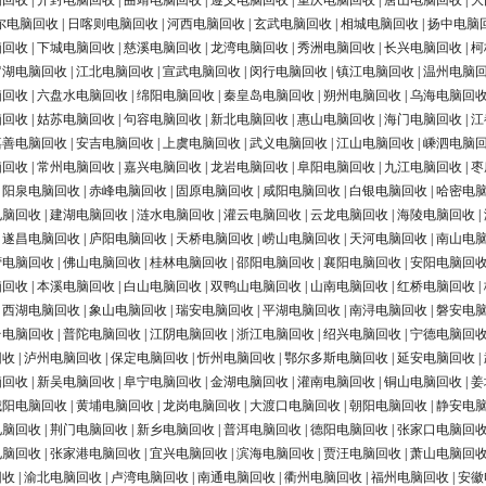
脑回收
|
开封电脑回收
|
曲靖电脑回收
|
遵义电脑回收
|
重庆电脑回收
|
唐山电脑回收
|
大
尔电脑回收
|
日喀则电脑回收
|
河西电脑回收
|
玄武电脑回收
|
相城电脑回收
|
扬中电脑
脑回收
|
下城电脑回收
|
慈溪电脑回收
|
龙湾电脑回收
|
秀洲电脑回收
|
长兴电脑回收
|
柯
罗湖电脑回收
|
江北电脑回收
|
宣武电脑回收
|
闵行电脑回收
|
镇江电脑回收
|
温州电脑
脑回收
|
六盘水电脑回收
|
绵阳电脑回收
|
秦皇岛电脑回收
|
朔州电脑回收
|
乌海电脑回
脑回收
|
姑苏电脑回收
|
句容电脑回收
|
新北电脑回收
|
惠山电脑回收
|
海门电脑回收
|
江
嘉善电脑回收
|
安吉电脑回收
|
上虞电脑回收
|
武义电脑回收
|
江山电脑回收
|
嵊泗电脑
脑回收
|
常州电脑回收
|
嘉兴电脑回收
|
龙岩电脑回收
|
阜阳电脑回收
|
九江电脑回收
|
枣
|
阳泉电脑回收
|
赤峰电脑回收
|
固原电脑回收
|
咸阳电脑回收
|
白银电脑回收
|
哈密电
电脑回收
|
建湖电脑回收
|
涟水电脑回收
|
灌云电脑回收
|
云龙电脑回收
|
海陵电脑回收
|
|
遂昌电脑回收
|
庐阳电脑回收
|
天桥电脑回收
|
崂山电脑回收
|
天河电脑回收
|
南山电
营电脑回收
|
佛山电脑回收
|
桂林电脑回收
|
邵阳电脑回收
|
襄阳电脑回收
|
安阳电脑回
脑回收
|
本溪电脑回收
|
白山电脑回收
|
双鸭山电脑回收
|
山南电脑回收
|
红桥电脑回收
|
|
西湖电脑回收
|
象山电脑回收
|
瑞安电脑回收
|
平湖电脑回收
|
南浔电脑回收
|
磐安电
台电脑回收
|
普陀电脑回收
|
江阴电脑回收
|
浙江电脑回收
|
绍兴电脑回收
|
宁德电脑回
回收
|
泸州电脑回收
|
保定电脑回收
|
忻州电脑回收
|
鄂尔多斯电脑回收
|
延安电脑回收
|
脑回收
|
新吴电脑回收
|
阜宁电脑回收
|
金湖电脑回收
|
灌南电脑回收
|
铜山电脑回收
|
姜
城阳电脑回收
|
黄埔电脑回收
|
龙岗电脑回收
|
大渡口电脑回收
|
朝阳电脑回收
|
静安电
电脑回收
|
荆门电脑回收
|
新乡电脑回收
|
普洱电脑回收
|
德阳电脑回收
|
张家口电脑回
电脑回收
|
张家港电脑回收
|
宜兴电脑回收
|
滨海电脑回收
|
贾汪电脑回收
|
萧山电脑回
回收
|
渝北电脑回收
|
卢湾电脑回收
|
南通电脑回收
|
衢州电脑回收
|
福州电脑回收
|
安徽