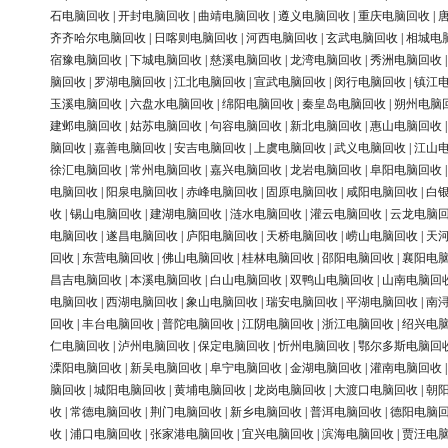
石电脑回收
|
开封电脑回收
|
曲靖电脑回收
|
遵义电脑回收
|
重庆电脑回收
|
齐齐哈尔电脑回收
|
日喀则电脑回收
|
河西电脑回收
|
玄武电脑回收
|
相城电
宿豫电脑回收
|
下城电脑回收
|
慈溪电脑回收
|
龙湾电脑回收
|
秀洲电脑回收
脑回收
|
罗湖电脑回收
|
江北电脑回收
|
宣武电脑回收
|
闵行电脑回收
|
镇江
玉溪电脑回收
|
六盘水电脑回收
|
绵阳电脑回收
|
秦皇岛电脑回收
|
朔州电脑
建邺电脑回收
|
姑苏电脑回收
|
句容电脑回收
|
新北电脑回收
|
惠山电脑回收
脑回收
|
嘉善电脑回收
|
安吉电脑回收
|
上虞电脑回收
|
武义电脑回收
|
江山
徐汇电脑回收
|
常州电脑回收
|
嘉兴电脑回收
|
龙岩电脑回收
|
阜阳电脑回收
电脑回收
|
阳泉电脑回收
|
赤峰电脑回收
|
固原电脑回收
|
咸阳电脑回收
|
白
收
|
锡山电脑回收
|
建湖电脑回收
|
涟水电脑回收
|
灌云电脑回收
|
云龙电脑
电脑回收
|
遂昌电脑回收
|
庐阳电脑回收
|
天桥电脑回收
|
崂山电脑回收
|
天
回收
|
东营电脑回收
|
佛山电脑回收
|
桂林电脑回收
|
邵阳电脑回收
|
襄阳电
昌吉电脑回收
|
本溪电脑回收
|
白山电脑回收
|
双鸭山电脑回收
|
山南电脑回
电脑回收
|
西湖电脑回收
|
象山电脑回收
|
瑞安电脑回收
|
平湖电脑回收
|
南
回收
|
丰台电脑回收
|
普陀电脑回收
|
江阴电脑回收
|
浙江电脑回收
|
绍兴电
仁电脑回收
|
泸州电脑回收
|
保定电脑回收
|
忻州电脑回收
|
鄂尔多斯电脑回
溧阳电脑回收
|
新吴电脑回收
|
阜宁电脑回收
|
金湖电脑回收
|
灌南电脑回收
脑回收
|
城阳电脑回收
|
黄埔电脑回收
|
龙岗电脑回收
|
大渡口电脑回收
|
朝
收
|
常德电脑回收
|
荆门电脑回收
|
新乡电脑回收
|
普洱电脑回收
|
德阳电脑
收
|
浦口电脑回收
|
张家港电脑回收
|
宜兴电脑回收
|
滨海电脑回收
|
贾汪电