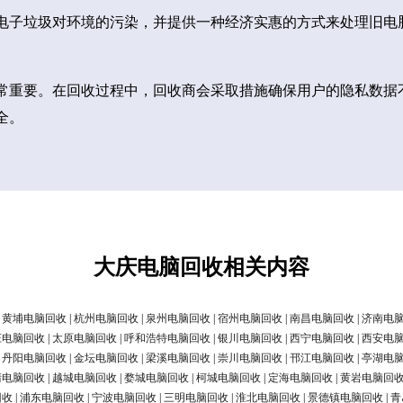
电子垃圾对环境的污染，并提供一种经济实惠的方式来处理旧电
常重要。在回收过程中，回收商会采取措施确保用户的隐私数据
全。
大庆电脑回收相关内容
|
黄埔电脑回收
|
杭州电脑回收
|
泉州电脑回收
|
宿州电脑回收
|
南昌电脑回收
|
济南电
庄电脑回收
|
太原电脑回收
|
呼和浩特电脑回收
|
银川电脑回收
|
西宁电脑回收
|
西安电
|
丹阳电脑回收
|
金坛电脑回收
|
梁溪电脑回收
|
崇川电脑回收
|
邗江电脑回收
|
亭湖电
清电脑回收
|
越城电脑回收
|
婺城电脑回收
|
柯城电脑回收
|
定海电脑回收
|
黄岩电脑回
回收
|
浦东电脑回收
|
宁波电脑回收
|
三明电脑回收
|
淮北电脑回收
|
景德镇电脑回收
|
青