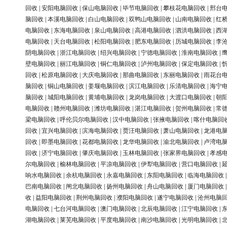
回收
|
安阳电脑回收
|
保山电脑回收
|
毕节电脑回收
|
攀枝花电脑回收
|
邢台
脑回收
|
本溪电脑回收
|
白山电脑回收
|
双鸭山电脑回收
|
山南电脑回收
|
红
电脑回收
|
东海电脑回收
|
泉山电脑回收
|
高港电脑回收
|
泗洪电脑回收
|
西
电脑回收
|
天台电脑回收
|
松阳电脑回收
|
肥东电脑回收
|
历城电脑回收
|
李
阴电脑回收
|
浙江电脑回收
|
绍兴电脑回收
|
宁德电脑回收
|
淮南电脑回收
|
壁电脑回收
|
丽江电脑回收
|
铜仁电脑回收
|
泸州电脑回收
|
保定电脑回收
|
回收
|
松原电脑回收
|
大庆电脑回收
|
那曲电脑回收
|
东丽电脑回收
|
雨花台
脑回收
|
铜山电脑回收
|
姜堰电脑回收
|
滨江电脑回收
|
乐清电脑回收
|
海宁
脑回收
|
城阳电脑回收
|
黄埔电脑回收
|
龙岗电脑回收
|
大渡口电脑回收
|
朝
电脑回收
|
赣州电脑回收
|
潍坊电脑回收
|
湛江电脑回收
|
贺州电脑回收
|
常
梁电脑回收
|
呼伦贝尔电脑回收
|
汉中电脑回收
|
张掖电脑回收
|
喀什电脑回
回收
|
宜兴电脑回收
|
滨海电脑回收
|
贾汪电脑回收
|
萧山电脑回收
|
龙港电
回收
|
即墨电脑回收
|
花都电脑回收
|
龙华电脑回收
|
渝北电脑回收
|
卢湾电
回收
|
济宁电脑回收
|
肇庆电脑回收
|
玉林电脑回收
|
张家界电脑回收
|
孝感
尔电脑回收
|
榆林电脑回收
|
平凉电脑回收
|
伊犁电脑回收
|
营口电脑回收
|
响水电脑回收
|
余杭电脑回收
|
永嘉电脑回收
|
东阳电脑回收
|
临海电脑回收
巴南电脑回收
|
闸北电脑回收
|
扬州电脑回收
|
舟山电脑回收
|
厦门电脑回收
收
|
益阳电脑回收
|
荆州电脑回收
|
濮阳电脑回收
|
遂宁电脑回收
|
沧州电脑
电脑回收
|
七台河电脑回收
|
澳门电脑回收
|
北辰电脑回收
|
江宁电脑回收
|
湖电脑回收
|
莱芜电脑回收
|
平度电脑回收
|
南沙电脑回收
|
光明电脑回收
|