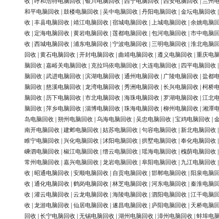
收
|
呼和浩特电脑回收
|
银川电脑回收
|
西宁电脑回收
|
西安电脑回收
|
兰州
和平电脑回收
|
鼓楼电脑回收
|
吴中电脑回收
|
丹阳电脑回收
|
金坛电脑回收
收
|
丰县电脑回收
|
靖江电脑回收
|
宿城电脑回收
|
上城电脑回收
|
余姚电脑
收
|
定海电脑回收
|
黄岩电脑回收
|
莲都电脑回收
|
包河电脑回收
|
市中电脑
收
|
西城电脑回收
|
浦东电脑回收
|
宁波电脑回收
|
三明电脑回收
|
淮北电脑
回收
|
黄石电脑回收
|
开封电脑回收
|
曲靖电脑回收
|
遵义电脑回收
|
重庆电
脑回收
|
嘉峪关电脑回收
|
克拉玛依电脑回收
|
大连电脑回收
|
四平电脑回收
脑回收
|
武进电脑回收
|
滨湖电脑回收
|
通州电脑回收
|
广陵电脑回收
|
盐都
脑回收
|
慈溪电脑回收
|
龙湾电脑回收
|
秀洲电脑回收
|
长兴电脑回收
|
柯桥
脑回收
|
历下电脑回收
|
市北电脑回收
|
海珠电脑回收
|
罗湖电脑回收
|
江北
脑回收
|
萍乡电脑回收
|
淄博电脑回收
|
珠海电脑回收
|
柳州电脑回收
|
湘潭
岛电脑回收
|
朔州电脑回收
|
乌海电脑回收
|
吴忠电脑回收
|
宝鸡电脑回收
|
南开电脑回收
|
建邺电脑回收
|
姑苏电脑回收
|
句容电脑回收
|
新北电脑回收
睢宁电脑回收
|
兴化电脑回收
|
沭阳电脑回收
|
拱墅电脑回收
|
奉化电脑回收
嵊泗电脑回收
|
椒江电脑回收
|
缙云电脑回收
|
瑶海电脑回收
|
槐荫电脑回收
常州电脑回收
|
嘉兴电脑回收
|
龙岩电脑回收
|
阜阳电脑回收
|
九江电脑回收
收
|
昭通电脑回收
|
安顺电脑回收
|
自贡电脑回收
|
邯郸电脑回收
|
阳泉电脑
收
|
通化电脑回收
|
鹤岗电脑回收
|
林芝电脑回收
|
河东电脑回收
|
秦淮电脑
收
|
灌云电脑回收
|
云龙电脑回收
|
海陵电脑回收
|
泗阳电脑回收
|
江干电脑
收
|
龙游电脑回收
|
仙居电脑回收
|
遂昌电脑回收
|
庐阳电脑回收
|
天桥电脑
回收
|
长宁电脑回收
|
无锡电脑回收
|
湖州电脑回收
|
漳州电脑回收
|
蚌埠电