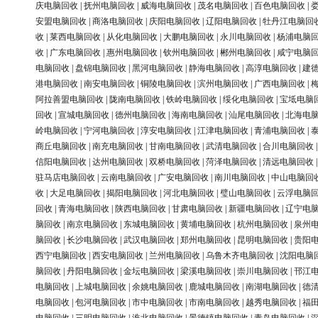
庆电脑回收
|
抚州电脑回收
|
威海电脑回收
|
茂名电脑回收
|
百色电脑回收
|
安盟电脑回收
|
商洛电脑回收
|
庆阳电脑回收
|
辽阳电脑回收
|
牡丹江电脑回
收
|
莱西电脑回收
|
从化电脑回收
|
大鹏电脑回收
|
永川电脑回收
|
杨浦电脑
收
|
广东电脑回收
|
惠州电脑回收
|
钦州电脑回收
|
郴州电脑回收
|
咸宁电脑
电脑回收
|
盘锦电脑回收
|
黑河电脑回收
|
静海电脑回收
|
高淳电脑回收
|
建
港电脑回收
|
南安电脑回收
|
铜陵电脑回收
|
滨州电脑回收
|
广西电脑回收
|
阿拉善盟电脑回收
|
陇南电脑回收
|
铁岭电脑回收
|
绥化电脑回收
|
宝坻电脑
回收
|
宣城电脑回收
|
德州电脑回收
|
海南电脑回收
|
汕尾电脑回收
|
北海电
岭电脑回收
|
宁河电脑回收
|
淳安电脑回收
|
江津电脑回收
|
青浦电脑回收
|
商丘电脑回收
|
南充电脑回收
|
甘南电脑回收
|
武清电脑回收
|
合川电脑回收
信阳电脑回收
|
达州电脑回收
|
双桥电脑回收
|
菏泽电脑回收
|
清远电脑回收
驻马店电脑回收
|
云南电脑回收
|
广安电脑回收
|
南川电脑回收
|
中山电脑回
收
|
大足电脑回收
|
揭阳电脑回收
|
河北电脑回收
|
璧山电脑回收
|
云浮电脑
回收
|
青海电脑回收
|
陕西电脑回收
|
甘肃电脑回收
|
新疆电脑回收
|
辽宁电
脑回收
|
南京电脑回收
|
东城电脑回收
|
黄埔电脑回收
|
杭州电脑回收
|
泉州
脑回收
|
长沙电脑回收
|
武汉电脑回收
|
郑州电脑回收
|
昆明电脑回收
|
贵阳
西宁电脑回收
|
西安电脑回收
|
兰州电脑回收
|
乌鲁木齐电脑回收
|
沈阳电脑
脑回收
|
丹阳电脑回收
|
金坛电脑回收
|
梁溪电脑回收
|
崇川电脑回收
|
邗江
电脑回收
|
上城电脑回收
|
余姚电脑回收
|
鹿城电脑回收
|
南湖电脑回收
|
德
电脑回收
|
包河电脑回收
|
市中电脑回收
|
市南电脑回收
|
越秀电脑回收
|
福