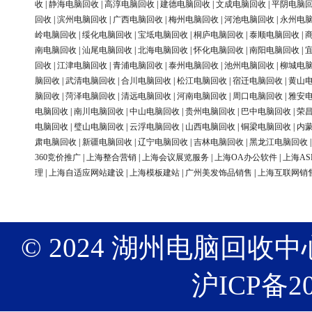
收
|
静海电脑回收
|
高淳电脑回收
|
建德电脑回收
|
文成电脑回收
|
平阴电脑
回收
|
滨州电脑回收
|
广西电脑回收
|
梅州电脑回收
|
河池电脑回收
|
永州电
岭电脑回收
|
绥化电脑回收
|
宝坻电脑回收
|
桐庐电脑回收
|
泰顺电脑回收
|
南电脑回收
|
汕尾电脑回收
|
北海电脑回收
|
怀化电脑回收
|
南阳电脑回收
|
回收
|
江津电脑回收
|
青浦电脑回收
|
泰州电脑回收
|
池州电脑回收
|
柳城电
脑回收
|
武清电脑回收
|
合川电脑回收
|
松江电脑回收
|
宿迁电脑回收
|
黄山
脑回收
|
菏泽电脑回收
|
清远电脑回收
|
河南电脑回收
|
周口电脑回收
|
雅安
电脑回收
|
南川电脑回收
|
中山电脑回收
|
贵州电脑回收
|
巴中电脑回收
|
荣
电脑回收
|
璧山电脑回收
|
云浮电脑回收
|
山西电脑回收
|
铜梁电脑回收
|
内
肃电脑回收
|
新疆电脑回收
|
辽宁电脑回收
|
吉林电脑回收
|
黑龙江电脑回收
360竞价推广
|
上海整合营销
|
上海会议展览服务
|
上海OA办公软件
|
上海AS
理
|
上海自适应网站建设
|
上海模板建站
|
广州美发饰品销售
|
上海互联网销
© 2024 湖州电脑回收中心 版权
沪ICP备20