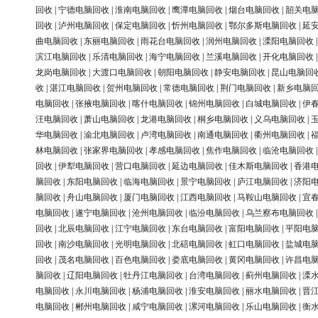
回收
|
宁德电脑回收
|
淮南电脑回收
|
鹰潭电脑回收
|
烟台电脑回收
|
韶关电
回收
|
泸州电脑回收
|
保定电脑回收
|
忻州电脑回收
|
鄂尔多斯电脑回收
|
延
曲电脑回收
|
东丽电脑回收
|
雨花台电脑回收
|
润州电脑回收
|
溧阳电脑回收
滨江电脑回收
|
乐清电脑回收
|
海宁电脑回收
|
兰溪电脑回收
|
开化电脑回收
龙岗电脑回收
|
大渡口电脑回收
|
朝阳电脑回收
|
静安电脑回收
|
昆山电脑回
收
|
湛江电脑回收
|
贺州电脑回收
|
常德电脑回收
|
荆门电脑回收
|
新乡电脑
电脑回收
|
张掖电脑回收
|
喀什电脑回收
|
锦州电脑回收
|
白城电脑回收
|
伊
汪电脑回收
|
萧山电脑回收
|
龙港电脑回收
|
桐乡电脑回收
|
义乌电脑回收
|
华电脑回收
|
渝北电脑回收
|
卢湾电脑回收
|
南通电脑回收
|
衢州电脑回收
|
林电脑回收
|
张家界电脑回收
|
孝感电脑回收
|
焦作电脑回收
|
临沧电脑回收
回收
|
伊犁电脑回收
|
营口电脑回收
|
延边电脑回收
|
佳木斯电脑回收
|
香港
脑回收
|
东阳电脑回收
|
临海电脑回收
|
景宁电脑回收
|
庐江电脑回收
|
济阳
脑回收
|
舟山电脑回收
|
厦门电脑回收
|
江西电脑回收
|
马鞍山电脑回收
|
宜
电脑回收
|
遂宁电脑回收
|
沧州电脑回收
|
临汾电脑回收
|
乌兰察布电脑回收
回收
|
北辰电脑回收
|
江宁电脑回收
|
东台电脑回收
|
富阳电脑回收
|
平阳电
回收
|
南沙电脑回收
|
光明电脑回收
|
北碚电脑回收
|
虹口电脑回收
|
盐城电
回收
|
茂名电脑回收
|
百色电脑回收
|
娄底电脑回收
|
黄冈电脑回收
|
许昌电
脑回收
|
辽阳电脑回收
|
牡丹江电脑回收
|
台湾电脑回收
|
蓟州电脑回收
|
溧
电脑回收
|
永川电脑回收
|
杨浦电脑回收
|
淮安电脑回收
|
丽水电脑回收
|
晋
电脑回收
|
郴州电脑回收
|
咸宁电脑回收
|
漯河电脑回收
|
乐山电脑回收
|
衡