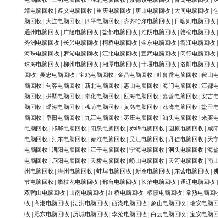
电脑回收
|
三明电脑回收
|
淮北电脑回收
|
景德镇电脑回收
|
青岛电脑回收
|
靖电脑回收
|
遵义电脑回收
|
重庆电脑回收
|
唐山电脑回收
|
大同电脑回收
|
脑回收
|
大连电脑回收
|
四平电脑回收
|
齐齐哈尔电脑回收
|
日喀则电脑回收
通州电脑回收
|
广陵电脑回收
|
盐都电脑回收
|
淮阴电脑回收
|
赣榆电脑回收
秀洲电脑回收
|
长兴电脑回收
|
柯桥电脑回收
|
金东电脑回收
|
衢江电脑回收
海珠电脑回收
|
罗湖电脑回收
|
江北电脑回收
|
宣武电脑回收
|
闵行电脑回收
珠海电脑回收
|
柳州电脑回收
|
湘潭电脑回收
|
十堰电脑回收
|
洛阳电脑回收
回收
|
吴忠电脑回收
|
宝鸡电脑回收
|
金昌电脑回收
|
吐鲁番电脑回收
|
鞍山
脑回收
|
句容电脑回收
|
新北电脑回收
|
惠山电脑回收
|
海门电脑回收
|
江都
脑回收
|
拱墅电脑回收
|
奉化电脑回收
|
瓯海电脑回收
|
嘉善电脑回收
|
安吉
脑回收
|
瑶海电脑回收
|
槐荫电脑回收
|
黄岛电脑回收
|
荔湾电脑回收
|
盐田
脑回收
|
阜阳电脑回收
|
九江电脑回收
|
枣庄电脑回收
|
汕头电脑回收
|
来宾
电脑回收
|
邯郸电脑回收
|
阳泉电脑回收
|
赤峰电脑回收
|
固原电脑回收
|
咸
电脑回收
|
河东电脑回收
|
秦淮电脑回收
|
吴江电脑回收
|
丹徒电脑回收
|
天
电脑回收
|
泗阳电脑回收
|
江干电脑回收
|
宁海电脑回收
|
洞头电脑回收
|
海
电脑回收
|
庐阳电脑回收
|
天桥电脑回收
|
崂山电脑回收
|
天河电脑回收
|
南
州电脑回收
|
漳州电脑回收
|
蚌埠电脑回收
|
新余电脑回收
|
东营电脑回收
|
节电脑回收
|
攀枝花电脑回收
|
邢台电脑回收
|
长治电脑回收
|
通辽电脑回收
双鸭山电脑回收
|
山南电脑回收
|
红桥电脑回收
|
栖霞电脑回收
|
常熟电脑回
收
|
高港电脑回收
|
泗洪电脑回收
|
西湖电脑回收
|
象山电脑回收
|
瑞安电脑
收
|
肥东电脑回收
|
历城电脑回收
|
李沧电脑回收
|
白云电脑回收
|
宝安电脑