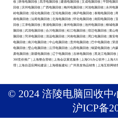
收
|
静海电脑回收
|
高淳电脑回收
|
建德电脑回收
|
文成电脑回收
|
平阴电脑
回收
|
滨州电脑回收
|
广西电脑回收
|
梅州电脑回收
|
河池电脑回收
|
永州电
岭电脑回收
|
绥化电脑回收
|
宝坻电脑回收
|
桐庐电脑回收
|
泰顺电脑回收
|
南电脑回收
|
汕尾电脑回收
|
北海电脑回收
|
怀化电脑回收
|
南阳电脑回收
|
回收
|
江津电脑回收
|
青浦电脑回收
|
泰州电脑回收
|
池州电脑回收
|
柳城电
脑回收
|
武清电脑回收
|
合川电脑回收
|
松江电脑回收
|
宿迁电脑回收
|
黄山
脑回收
|
菏泽电脑回收
|
清远电脑回收
|
河南电脑回收
|
周口电脑回收
|
雅安
电脑回收
|
南川电脑回收
|
中山电脑回收
|
贵州电脑回收
|
巴中电脑回收
|
荣
电脑回收
|
璧山电脑回收
|
云浮电脑回收
|
山西电脑回收
|
铜梁电脑回收
|
内
肃电脑回收
|
新疆电脑回收
|
辽宁电脑回收
|
吉林电脑回收
|
黑龙江电脑回收
360竞价推广
|
上海整合营销
|
上海会议展览服务
|
上海OA办公软件
|
上海AS
理
|
上海自适应网站建设
|
上海模板建站
|
广州美发饰品销售
|
上海互联网销
© 2024 涪陵电脑回收中心 版权
沪ICP备20