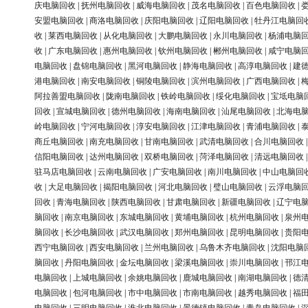
庆电脑回收
|
抚州电脑回收
|
威海电脑回收
|
茂名电脑回收
|
百色电脑回收
|
安盟电脑回收
|
商洛电脑回收
|
庆阳电脑回收
|
辽阳电脑回收
|
牡丹江电脑回
收
|
莱西电脑回收
|
从化电脑回收
|
大鹏电脑回收
|
永川电脑回收
|
杨浦电脑
收
|
广东电脑回收
|
惠州电脑回收
|
钦州电脑回收
|
郴州电脑回收
|
咸宁电脑
电脑回收
|
盘锦电脑回收
|
黑河电脑回收
|
静海电脑回收
|
高淳电脑回收
|
建
港电脑回收
|
南安电脑回收
|
铜陵电脑回收
|
滨州电脑回收
|
广西电脑回收
|
阿拉善盟电脑回收
|
陇南电脑回收
|
铁岭电脑回收
|
绥化电脑回收
|
宝坻电脑
回收
|
宣城电脑回收
|
德州电脑回收
|
海南电脑回收
|
汕尾电脑回收
|
北海电
岭电脑回收
|
宁河电脑回收
|
淳安电脑回收
|
江津电脑回收
|
青浦电脑回收
|
商丘电脑回收
|
南充电脑回收
|
甘南电脑回收
|
武清电脑回收
|
合川电脑回收
信阳电脑回收
|
达州电脑回收
|
双桥电脑回收
|
菏泽电脑回收
|
清远电脑回收
驻马店电脑回收
|
云南电脑回收
|
广安电脑回收
|
南川电脑回收
|
中山电脑回
收
|
大足电脑回收
|
揭阳电脑回收
|
河北电脑回收
|
璧山电脑回收
|
云浮电脑
回收
|
青海电脑回收
|
陕西电脑回收
|
甘肃电脑回收
|
新疆电脑回收
|
辽宁电
脑回收
|
南京电脑回收
|
东城电脑回收
|
黄埔电脑回收
|
杭州电脑回收
|
泉州
脑回收
|
长沙电脑回收
|
武汉电脑回收
|
郑州电脑回收
|
昆明电脑回收
|
贵阳
西宁电脑回收
|
西安电脑回收
|
兰州电脑回收
|
乌鲁木齐电脑回收
|
沈阳电脑
脑回收
|
丹阳电脑回收
|
金坛电脑回收
|
梁溪电脑回收
|
崇川电脑回收
|
邗江
电脑回收
|
上城电脑回收
|
余姚电脑回收
|
鹿城电脑回收
|
南湖电脑回收
|
德
电脑回收
|
包河电脑回收
|
市中电脑回收
|
市南电脑回收
|
越秀电脑回收
|
福