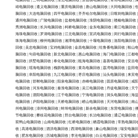
电脑回收
|
三明电脑回收
|
淮北电脑回收
|
景德镇电脑回收
|
青岛电脑回收
|
靖电脑回收
|
遵义电脑回收
|
重庆电脑回收
|
唐山电脑回收
|
大同电脑回收
|
脑回收
|
大连电脑回收
|
四平电脑回收
|
齐齐哈尔电脑回收
|
日喀则电脑回收
通州电脑回收
|
广陵电脑回收
|
盐都电脑回收
|
淮阴电脑回收
|
赣榆电脑回收
秀洲电脑回收
|
长兴电脑回收
|
柯桥电脑回收
|
金东电脑回收
|
衢江电脑回收
海珠电脑回收
|
罗湖电脑回收
|
江北电脑回收
|
宣武电脑回收
|
闵行电脑回收
珠海电脑回收
|
柳州电脑回收
|
湘潭电脑回收
|
十堰电脑回收
|
洛阳电脑回收
回收
|
吴忠电脑回收
|
宝鸡电脑回收
|
金昌电脑回收
|
吐鲁番电脑回收
|
鞍山
脑回收
|
句容电脑回收
|
新北电脑回收
|
惠山电脑回收
|
海门电脑回收
|
江都
脑回收
|
拱墅电脑回收
|
奉化电脑回收
|
瓯海电脑回收
|
嘉善电脑回收
|
安吉
脑回收
|
瑶海电脑回收
|
槐荫电脑回收
|
黄岛电脑回收
|
荔湾电脑回收
|
盐田
脑回收
|
阜阳电脑回收
|
九江电脑回收
|
枣庄电脑回收
|
汕头电脑回收
|
来宾
电脑回收
|
邯郸电脑回收
|
阳泉电脑回收
|
赤峰电脑回收
|
固原电脑回收
|
咸
电脑回收
|
河东电脑回收
|
秦淮电脑回收
|
吴江电脑回收
|
丹徒电脑回收
|
天
电脑回收
|
泗阳电脑回收
|
江干电脑回收
|
宁海电脑回收
|
洞头电脑回收
|
海
电脑回收
|
庐阳电脑回收
|
天桥电脑回收
|
崂山电脑回收
|
天河电脑回收
|
南
州电脑回收
|
漳州电脑回收
|
蚌埠电脑回收
|
新余电脑回收
|
东营电脑回收
|
节电脑回收
|
攀枝花电脑回收
|
邢台电脑回收
|
长治电脑回收
|
通辽电脑回收
双鸭山电脑回收
|
山南电脑回收
|
红桥电脑回收
|
栖霞电脑回收
|
常熟电脑回
收
|
高港电脑回收
|
泗洪电脑回收
|
西湖电脑回收
|
象山电脑回收
|
瑞安电脑
收
|
肥东电脑回收
|
历城电脑回收
|
李沧电脑回收
|
白云电脑回收
|
宝安电脑