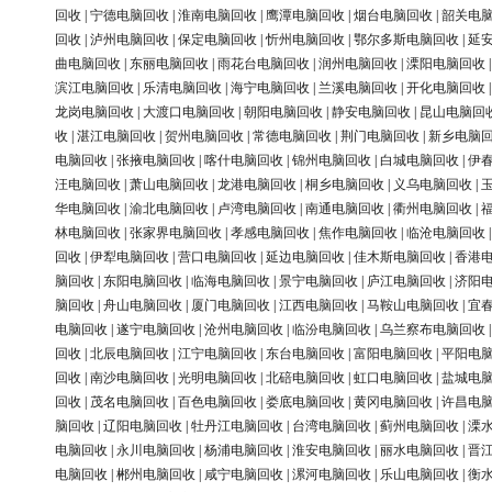
回收
|
宁德电脑回收
|
淮南电脑回收
|
鹰潭电脑回收
|
烟台电脑回收
|
韶关电
回收
|
泸州电脑回收
|
保定电脑回收
|
忻州电脑回收
|
鄂尔多斯电脑回收
|
延
曲电脑回收
|
东丽电脑回收
|
雨花台电脑回收
|
润州电脑回收
|
溧阳电脑回收
滨江电脑回收
|
乐清电脑回收
|
海宁电脑回收
|
兰溪电脑回收
|
开化电脑回收
龙岗电脑回收
|
大渡口电脑回收
|
朝阳电脑回收
|
静安电脑回收
|
昆山电脑回
收
|
湛江电脑回收
|
贺州电脑回收
|
常德电脑回收
|
荆门电脑回收
|
新乡电脑
电脑回收
|
张掖电脑回收
|
喀什电脑回收
|
锦州电脑回收
|
白城电脑回收
|
伊
汪电脑回收
|
萧山电脑回收
|
龙港电脑回收
|
桐乡电脑回收
|
义乌电脑回收
|
华电脑回收
|
渝北电脑回收
|
卢湾电脑回收
|
南通电脑回收
|
衢州电脑回收
|
林电脑回收
|
张家界电脑回收
|
孝感电脑回收
|
焦作电脑回收
|
临沧电脑回收
回收
|
伊犁电脑回收
|
营口电脑回收
|
延边电脑回收
|
佳木斯电脑回收
|
香港
脑回收
|
东阳电脑回收
|
临海电脑回收
|
景宁电脑回收
|
庐江电脑回收
|
济阳
脑回收
|
舟山电脑回收
|
厦门电脑回收
|
江西电脑回收
|
马鞍山电脑回收
|
宜
电脑回收
|
遂宁电脑回收
|
沧州电脑回收
|
临汾电脑回收
|
乌兰察布电脑回收
回收
|
北辰电脑回收
|
江宁电脑回收
|
东台电脑回收
|
富阳电脑回收
|
平阳电
回收
|
南沙电脑回收
|
光明电脑回收
|
北碚电脑回收
|
虹口电脑回收
|
盐城电
回收
|
茂名电脑回收
|
百色电脑回收
|
娄底电脑回收
|
黄冈电脑回收
|
许昌电
脑回收
|
辽阳电脑回收
|
牡丹江电脑回收
|
台湾电脑回收
|
蓟州电脑回收
|
溧
电脑回收
|
永川电脑回收
|
杨浦电脑回收
|
淮安电脑回收
|
丽水电脑回收
|
晋
电脑回收
|
郴州电脑回收
|
咸宁电脑回收
|
漯河电脑回收
|
乐山电脑回收
|
衡