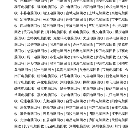
收
|
呼和浩特电脑回收
|
银川电脑回收
|
西宁电脑回收
|
西安电脑回收
|
兰州
和平电脑回收
|
鼓楼电脑回收
|
吴中电脑回收
|
丹阳电脑回收
|
金坛电脑回收
收
|
丰县电脑回收
|
靖江电脑回收
|
宿城电脑回收
|
上城电脑回收
|
余姚电脑
收
|
定海电脑回收
|
黄岩电脑回收
|
莲都电脑回收
|
包河电脑回收
|
市中电脑
收
|
西城电脑回收
|
浦东电脑回收
|
宁波电脑回收
|
三明电脑回收
|
淮北电脑
回收
|
黄石电脑回收
|
开封电脑回收
|
曲靖电脑回收
|
遵义电脑回收
|
重庆电
脑回收
|
嘉峪关电脑回收
|
克拉玛依电脑回收
|
大连电脑回收
|
四平电脑回收
脑回收
|
武进电脑回收
|
滨湖电脑回收
|
通州电脑回收
|
广陵电脑回收
|
盐都
脑回收
|
慈溪电脑回收
|
龙湾电脑回收
|
秀洲电脑回收
|
长兴电脑回收
|
柯桥
脑回收
|
历下电脑回收
|
市北电脑回收
|
海珠电脑回收
|
罗湖电脑回收
|
江北
脑回收
|
萍乡电脑回收
|
淄博电脑回收
|
珠海电脑回收
|
柳州电脑回收
|
湘潭
岛电脑回收
|
朔州电脑回收
|
乌海电脑回收
|
吴忠电脑回收
|
宝鸡电脑回收
|
南开电脑回收
|
建邺电脑回收
|
姑苏电脑回收
|
句容电脑回收
|
新北电脑回收
睢宁电脑回收
|
兴化电脑回收
|
沭阳电脑回收
|
拱墅电脑回收
|
奉化电脑回收
嵊泗电脑回收
|
椒江电脑回收
|
缙云电脑回收
|
瑶海电脑回收
|
槐荫电脑回收
常州电脑回收
|
嘉兴电脑回收
|
龙岩电脑回收
|
阜阳电脑回收
|
九江电脑回收
收
|
昭通电脑回收
|
安顺电脑回收
|
自贡电脑回收
|
邯郸电脑回收
|
阳泉电脑
收
|
通化电脑回收
|
鹤岗电脑回收
|
林芝电脑回收
|
河东电脑回收
|
秦淮电脑
收
|
灌云电脑回收
|
云龙电脑回收
|
海陵电脑回收
|
泗阳电脑回收
|
江干电脑
收
|
龙游电脑回收
|
仙居电脑回收
|
遂昌电脑回收
|
庐阳电脑回收
|
天桥电脑
回收
|
长宁电脑回收
|
无锡电脑回收
|
湖州电脑回收
|
漳州电脑回收
|
蚌埠电