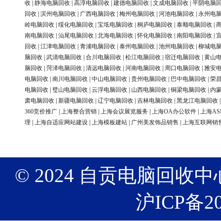
收
|
静海电脑回收
|
高淳电脑回收
|
建德电脑回收
|
文成电脑回收
|
平阴电脑
回收
|
滨州电脑回收
|
广西电脑回收
|
梅州电脑回收
|
河池电脑回收
|
永州电
岭电脑回收
|
绥化电脑回收
|
宝坻电脑回收
|
桐庐电脑回收
|
泰顺电脑回收
|
南电脑回收
|
汕尾电脑回收
|
北海电脑回收
|
怀化电脑回收
|
南阳电脑回收
|
回收
|
江津电脑回收
|
青浦电脑回收
|
泰州电脑回收
|
池州电脑回收
|
柳城电
脑回收
|
武清电脑回收
|
合川电脑回收
|
松江电脑回收
|
宿迁电脑回收
|
黄山
脑回收
|
菏泽电脑回收
|
清远电脑回收
|
河南电脑回收
|
周口电脑回收
|
雅安
电脑回收
|
南川电脑回收
|
中山电脑回收
|
贵州电脑回收
|
巴中电脑回收
|
荣
电脑回收
|
璧山电脑回收
|
云浮电脑回收
|
山西电脑回收
|
铜梁电脑回收
|
内
肃电脑回收
|
新疆电脑回收
|
辽宁电脑回收
|
吉林电脑回收
|
黑龙江电脑回收
360竞价推广
|
上海整合营销
|
上海会议展览服务
|
上海OA办公软件
|
上海AS
理
|
上海自适应网站建设
|
上海模板建站
|
广州美发饰品销售
|
上海互联网销
© 2024 自贡电脑回收中心 版权
沪ICP备20