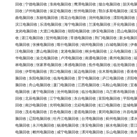
回收
|
宁德电脑回收
|
淮南电脑回收
|
鹰潭电脑回收
|
烟台电脑回收
|
韶关电
回收
|
泸州电脑回收
|
保定电脑回收
|
忻州电脑回收
|
鄂尔多斯电脑回收
|
延
曲电脑回收
|
东丽电脑回收
|
雨花台电脑回收
|
润州电脑回收
|
溧阳电脑回收
滨江电脑回收
|
乐清电脑回收
|
海宁电脑回收
|
兰溪电脑回收
|
开化电脑回收
龙岗电脑回收
|
大渡口电脑回收
|
朝阳电脑回收
|
静安电脑回收
|
昆山电脑回
收
|
湛江电脑回收
|
贺州电脑回收
|
常德电脑回收
|
荆门电脑回收
|
新乡电脑
电脑回收
|
张掖电脑回收
|
喀什电脑回收
|
锦州电脑回收
|
白城电脑回收
|
伊
汪电脑回收
|
萧山电脑回收
|
龙港电脑回收
|
桐乡电脑回收
|
义乌电脑回收
|
华电脑回收
|
渝北电脑回收
|
卢湾电脑回收
|
南通电脑回收
|
衢州电脑回收
|
林电脑回收
|
张家界电脑回收
|
孝感电脑回收
|
焦作电脑回收
|
临沧电脑回收
回收
|
伊犁电脑回收
|
营口电脑回收
|
延边电脑回收
|
佳木斯电脑回收
|
香港
脑回收
|
东阳电脑回收
|
临海电脑回收
|
景宁电脑回收
|
庐江电脑回收
|
济阳
脑回收
|
舟山电脑回收
|
厦门电脑回收
|
江西电脑回收
|
马鞍山电脑回收
|
宜
电脑回收
|
遂宁电脑回收
|
沧州电脑回收
|
临汾电脑回收
|
乌兰察布电脑回收
回收
|
北辰电脑回收
|
江宁电脑回收
|
东台电脑回收
|
富阳电脑回收
|
平阳电
回收
|
南沙电脑回收
|
光明电脑回收
|
北碚电脑回收
|
虹口电脑回收
|
盐城电
回收
|
茂名电脑回收
|
百色电脑回收
|
娄底电脑回收
|
黄冈电脑回收
|
许昌电
脑回收
|
辽阳电脑回收
|
牡丹江电脑回收
|
台湾电脑回收
|
蓟州电脑回收
|
溧
电脑回收
|
永川电脑回收
|
杨浦电脑回收
|
淮安电脑回收
|
丽水电脑回收
|
晋
电脑回收
|
郴州电脑回收
|
咸宁电脑回收
|
漯河电脑回收
|
乐山电脑回收
|
衡