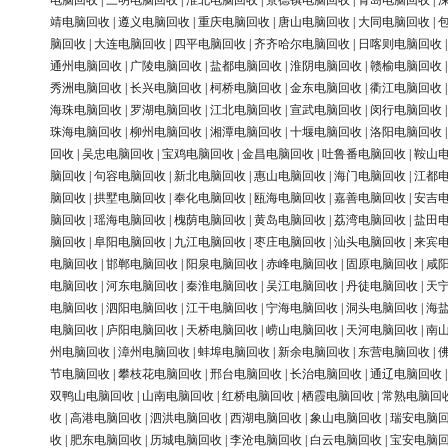
电脑回收
|
三明电脑回收
|
淮北电脑回收
|
景德镇电脑回收
|
青岛电脑回收
|
靖电脑回收
|
遵义电脑回收
|
重庆电脑回收
|
唐山电脑回收
|
大同电脑回收
|
脑回收
|
大连电脑回收
|
四平电脑回收
|
齐齐哈尔电脑回收
|
日喀则电脑回收
通州电脑回收
|
广陵电脑回收
|
盐都电脑回收
|
淮阴电脑回收
|
赣榆电脑回收
秀洲电脑回收
|
长兴电脑回收
|
柯桥电脑回收
|
金东电脑回收
|
衢江电脑回收
海珠电脑回收
|
罗湖电脑回收
|
江北电脑回收
|
宣武电脑回收
|
闵行电脑回收
珠海电脑回收
|
柳州电脑回收
|
湘潭电脑回收
|
十堰电脑回收
|
洛阳电脑回收
回收
|
吴忠电脑回收
|
宝鸡电脑回收
|
金昌电脑回收
|
吐鲁番电脑回收
|
鞍山
脑回收
|
句容电脑回收
|
新北电脑回收
|
惠山电脑回收
|
海门电脑回收
|
江都
脑回收
|
拱墅电脑回收
|
奉化电脑回收
|
瓯海电脑回收
|
嘉善电脑回收
|
安吉
脑回收
|
瑶海电脑回收
|
槐荫电脑回收
|
黄岛电脑回收
|
荔湾电脑回收
|
盐田
脑回收
|
阜阳电脑回收
|
九江电脑回收
|
枣庄电脑回收
|
汕头电脑回收
|
来宾
电脑回收
|
邯郸电脑回收
|
阳泉电脑回收
|
赤峰电脑回收
|
固原电脑回收
|
咸
电脑回收
|
河东电脑回收
|
秦淮电脑回收
|
吴江电脑回收
|
丹徒电脑回收
|
天
电脑回收
|
泗阳电脑回收
|
江干电脑回收
|
宁海电脑回收
|
洞头电脑回收
|
海
电脑回收
|
庐阳电脑回收
|
天桥电脑回收
|
崂山电脑回收
|
天河电脑回收
|
南
州电脑回收
|
漳州电脑回收
|
蚌埠电脑回收
|
新余电脑回收
|
东营电脑回收
|
节电脑回收
|
攀枝花电脑回收
|
邢台电脑回收
|
长治电脑回收
|
通辽电脑回收
双鸭山电脑回收
|
山南电脑回收
|
红桥电脑回收
|
栖霞电脑回收
|
常熟电脑回
收
|
高港电脑回收
|
泗洪电脑回收
|
西湖电脑回收
|
象山电脑回收
|
瑞安电脑
收
|
肥东电脑回收
|
历城电脑回收
|
李沧电脑回收
|
白云电脑回收
|
宝安电脑