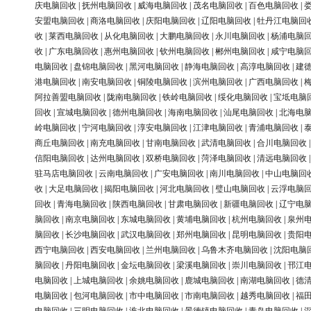
庆电脑回收
|
抚州电脑回收
|
威海电脑回收
|
茂名电脑回收
|
百色电脑回收
|
安盟电脑回收
|
商洛电脑回收
|
庆阳电脑回收
|
辽阳电脑回收
|
牡丹江电脑回
收
|
莱西电脑回收
|
从化电脑回收
|
大鹏电脑回收
|
永川电脑回收
|
杨浦电脑
收
|
广东电脑回收
|
惠州电脑回收
|
钦州电脑回收
|
郴州电脑回收
|
咸宁电脑
电脑回收
|
盘锦电脑回收
|
黑河电脑回收
|
静海电脑回收
|
高淳电脑回收
|
建
港电脑回收
|
南安电脑回收
|
铜陵电脑回收
|
滨州电脑回收
|
广西电脑回收
|
阿拉善盟电脑回收
|
陇南电脑回收
|
铁岭电脑回收
|
绥化电脑回收
|
宝坻电脑
回收
|
宣城电脑回收
|
德州电脑回收
|
海南电脑回收
|
汕尾电脑回收
|
北海电
岭电脑回收
|
宁河电脑回收
|
淳安电脑回收
|
江津电脑回收
|
青浦电脑回收
|
商丘电脑回收
|
南充电脑回收
|
甘南电脑回收
|
武清电脑回收
|
合川电脑回收
信阳电脑回收
|
达州电脑回收
|
双桥电脑回收
|
菏泽电脑回收
|
清远电脑回收
驻马店电脑回收
|
云南电脑回收
|
广安电脑回收
|
南川电脑回收
|
中山电脑回
收
|
大足电脑回收
|
揭阳电脑回收
|
河北电脑回收
|
璧山电脑回收
|
云浮电脑
回收
|
青海电脑回收
|
陕西电脑回收
|
甘肃电脑回收
|
新疆电脑回收
|
辽宁电
脑回收
|
南京电脑回收
|
东城电脑回收
|
黄埔电脑回收
|
杭州电脑回收
|
泉州
脑回收
|
长沙电脑回收
|
武汉电脑回收
|
郑州电脑回收
|
昆明电脑回收
|
贵阳
西宁电脑回收
|
西安电脑回收
|
兰州电脑回收
|
乌鲁木齐电脑回收
|
沈阳电脑
脑回收
|
丹阳电脑回收
|
金坛电脑回收
|
梁溪电脑回收
|
崇川电脑回收
|
邗江
电脑回收
|
上城电脑回收
|
余姚电脑回收
|
鹿城电脑回收
|
南湖电脑回收
|
德
电脑回收
|
包河电脑回收
|
市中电脑回收
|
市南电脑回收
|
越秀电脑回收
|
福