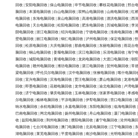
回收
|
安阳电脑回收
|
保山电脑回收
|
毕节电脑回收
|
攀枝花电脑回收
|
邢台
脑回收
|
本溪电脑回收
|
白山电脑回收
|
双鸭山电脑回收
|
山南电脑回收
|
红
电脑回收
|
东海电脑回收
|
泉山电脑回收
|
高港电脑回收
|
泗洪电脑回收
|
西
电脑回收
|
天台电脑回收
|
松阳电脑回收
|
肥东电脑回收
|
历城电脑回收
|
李
阴电脑回收
|
浙江电脑回收
|
绍兴电脑回收
|
宁德电脑回收
|
淮南电脑回收
|
壁电脑回收
|
丽江电脑回收
|
铜仁电脑回收
|
泸州电脑回收
|
保定电脑回收
|
回收
|
松原电脑回收
|
大庆电脑回收
|
那曲电脑回收
|
东丽电脑回收
|
雨花台
脑回收
|
铜山电脑回收
|
姜堰电脑回收
|
滨江电脑回收
|
乐清电脑回收
|
海宁
脑回收
|
城阳电脑回收
|
黄埔电脑回收
|
龙岗电脑回收
|
大渡口电脑回收
|
朝
电脑回收
|
赣州电脑回收
|
潍坊电脑回收
|
湛江电脑回收
|
贺州电脑回收
|
常
梁电脑回收
|
呼伦贝尔电脑回收
|
汉中电脑回收
|
张掖电脑回收
|
喀什电脑回
回收
|
宜兴电脑回收
|
滨海电脑回收
|
贾汪电脑回收
|
萧山电脑回收
|
龙港电
回收
|
即墨电脑回收
|
花都电脑回收
|
龙华电脑回收
|
渝北电脑回收
|
卢湾电
回收
|
济宁电脑回收
|
肇庆电脑回收
|
玉林电脑回收
|
张家界电脑回收
|
孝感
尔电脑回收
|
榆林电脑回收
|
平凉电脑回收
|
伊犁电脑回收
|
营口电脑回收
|
响水电脑回收
|
余杭电脑回收
|
永嘉电脑回收
|
东阳电脑回收
|
临海电脑回收
巴南电脑回收
|
闸北电脑回收
|
扬州电脑回收
|
舟山电脑回收
|
厦门电脑回收
收
|
益阳电脑回收
|
荆州电脑回收
|
濮阳电脑回收
|
遂宁电脑回收
|
沧州电脑
电脑回收
|
七台河电脑回收
|
澳门电脑回收
|
北辰电脑回收
|
江宁电脑回收
|
湖电脑回收
|
莱芜电脑回收
|
平度电脑回收
|
南沙电脑回收
|
光明电脑回收
|