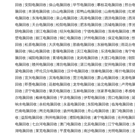
回收
|
安阳电脑回收
|
保山电脑回收
|
毕节电脑回收
|
攀枝花电脑回收
|
邢台
脑回收
|
本溪电脑回收
|
白山电脑回收
|
双鸭山电脑回收
|
山南电脑回收
|
红
电脑回收
|
东海电脑回收
|
泉山电脑回收
|
高港电脑回收
|
泗洪电脑回收
|
西
电脑回收
|
天台电脑回收
|
松阳电脑回收
|
肥东电脑回收
|
历城电脑回收
|
李
阴电脑回收
|
浙江电脑回收
|
绍兴电脑回收
|
宁德电脑回收
|
淮南电脑回收
|
壁电脑回收
|
丽江电脑回收
|
铜仁电脑回收
|
泸州电脑回收
|
保定电脑回收
|
回收
|
松原电脑回收
|
大庆电脑回收
|
那曲电脑回收
|
东丽电脑回收
|
雨花台
脑回收
|
铜山电脑回收
|
姜堰电脑回收
|
滨江电脑回收
|
乐清电脑回收
|
海宁
脑回收
|
城阳电脑回收
|
黄埔电脑回收
|
龙岗电脑回收
|
大渡口电脑回收
|
朝
电脑回收
|
赣州电脑回收
|
潍坊电脑回收
|
湛江电脑回收
|
贺州电脑回收
|
常
梁电脑回收
|
呼伦贝尔电脑回收
|
汉中电脑回收
|
张掖电脑回收
|
喀什电脑回
回收
|
宜兴电脑回收
|
滨海电脑回收
|
贾汪电脑回收
|
萧山电脑回收
|
龙港电
回收
|
即墨电脑回收
|
花都电脑回收
|
龙华电脑回收
|
渝北电脑回收
|
卢湾电
回收
|
济宁电脑回收
|
肇庆电脑回收
|
玉林电脑回收
|
张家界电脑回收
|
孝感
尔电脑回收
|
榆林电脑回收
|
平凉电脑回收
|
伊犁电脑回收
|
营口电脑回收
|
响水电脑回收
|
余杭电脑回收
|
永嘉电脑回收
|
东阳电脑回收
|
临海电脑回收
巴南电脑回收
|
闸北电脑回收
|
扬州电脑回收
|
舟山电脑回收
|
厦门电脑回收
收
|
益阳电脑回收
|
荆州电脑回收
|
濮阳电脑回收
|
遂宁电脑回收
|
沧州电脑
电脑回收
|
七台河电脑回收
|
澳门电脑回收
|
北辰电脑回收
|
江宁电脑回收
|
湖电脑回收
|
莱芜电脑回收
|
平度电脑回收
|
南沙电脑回收
|
光明电脑回收
|