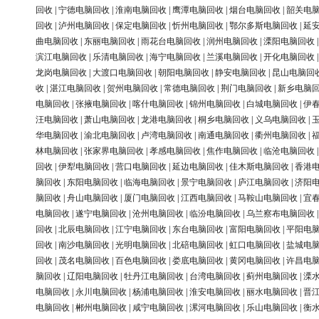
回收
|
宁德电脑回收
|
淮南电脑回收
|
鹰潭电脑回收
|
烟台电脑回收
|
韶关电
回收
|
泸州电脑回收
|
保定电脑回收
|
忻州电脑回收
|
鄂尔多斯电脑回收
|
延
曲电脑回收
|
东丽电脑回收
|
雨花台电脑回收
|
润州电脑回收
|
溧阳电脑回收
滨江电脑回收
|
乐清电脑回收
|
海宁电脑回收
|
兰溪电脑回收
|
开化电脑回收
龙岗电脑回收
|
大渡口电脑回收
|
朝阳电脑回收
|
静安电脑回收
|
昆山电脑回
收
|
湛江电脑回收
|
贺州电脑回收
|
常德电脑回收
|
荆门电脑回收
|
新乡电脑
电脑回收
|
张掖电脑回收
|
喀什电脑回收
|
锦州电脑回收
|
白城电脑回收
|
伊
汪电脑回收
|
萧山电脑回收
|
龙港电脑回收
|
桐乡电脑回收
|
义乌电脑回收
|
华电脑回收
|
渝北电脑回收
|
卢湾电脑回收
|
南通电脑回收
|
衢州电脑回收
|
林电脑回收
|
张家界电脑回收
|
孝感电脑回收
|
焦作电脑回收
|
临沧电脑回收
回收
|
伊犁电脑回收
|
营口电脑回收
|
延边电脑回收
|
佳木斯电脑回收
|
香港
脑回收
|
东阳电脑回收
|
临海电脑回收
|
景宁电脑回收
|
庐江电脑回收
|
济阳
脑回收
|
舟山电脑回收
|
厦门电脑回收
|
江西电脑回收
|
马鞍山电脑回收
|
宜
电脑回收
|
遂宁电脑回收
|
沧州电脑回收
|
临汾电脑回收
|
乌兰察布电脑回收
回收
|
北辰电脑回收
|
江宁电脑回收
|
东台电脑回收
|
富阳电脑回收
|
平阳电
回收
|
南沙电脑回收
|
光明电脑回收
|
北碚电脑回收
|
虹口电脑回收
|
盐城电
回收
|
茂名电脑回收
|
百色电脑回收
|
娄底电脑回收
|
黄冈电脑回收
|
许昌电
脑回收
|
辽阳电脑回收
|
牡丹江电脑回收
|
台湾电脑回收
|
蓟州电脑回收
|
溧
电脑回收
|
永川电脑回收
|
杨浦电脑回收
|
淮安电脑回收
|
丽水电脑回收
|
晋
电脑回收
|
郴州电脑回收
|
咸宁电脑回收
|
漯河电脑回收
|
乐山电脑回收
|
衡