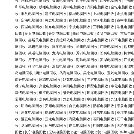
收
|
呼和浩特电脑回收
|
银川电脑回收
|
西宁电脑回收
|
西安电脑回收
|
兰州
和平电脑回收
|
鼓楼电脑回收
|
吴中电脑回收
|
丹阳电脑回收
|
金坛电脑回收
收
|
丰县电脑回收
|
靖江电脑回收
|
宿城电脑回收
|
上城电脑回收
|
余姚电脑
收
|
定海电脑回收
|
黄岩电脑回收
|
莲都电脑回收
|
包河电脑回收
|
市中电脑
收
|
西城电脑回收
|
浦东电脑回收
|
宁波电脑回收
|
三明电脑回收
|
淮北电脑
回收
|
黄石电脑回收
|
开封电脑回收
|
曲靖电脑回收
|
遵义电脑回收
|
重庆电
脑回收
|
嘉峪关电脑回收
|
克拉玛依电脑回收
|
大连电脑回收
|
四平电脑回收
脑回收
|
武进电脑回收
|
滨湖电脑回收
|
通州电脑回收
|
广陵电脑回收
|
盐都
脑回收
|
慈溪电脑回收
|
龙湾电脑回收
|
秀洲电脑回收
|
长兴电脑回收
|
柯桥
脑回收
|
历下电脑回收
|
市北电脑回收
|
海珠电脑回收
|
罗湖电脑回收
|
江北
脑回收
|
萍乡电脑回收
|
淄博电脑回收
|
珠海电脑回收
|
柳州电脑回收
|
湘潭
岛电脑回收
|
朔州电脑回收
|
乌海电脑回收
|
吴忠电脑回收
|
宝鸡电脑回收
|
南开电脑回收
|
建邺电脑回收
|
姑苏电脑回收
|
句容电脑回收
|
新北电脑回收
睢宁电脑回收
|
兴化电脑回收
|
沭阳电脑回收
|
拱墅电脑回收
|
奉化电脑回收
嵊泗电脑回收
|
椒江电脑回收
|
缙云电脑回收
|
瑶海电脑回收
|
槐荫电脑回收
常州电脑回收
|
嘉兴电脑回收
|
龙岩电脑回收
|
阜阳电脑回收
|
九江电脑回收
收
|
昭通电脑回收
|
安顺电脑回收
|
自贡电脑回收
|
邯郸电脑回收
|
阳泉电脑
收
|
通化电脑回收
|
鹤岗电脑回收
|
林芝电脑回收
|
河东电脑回收
|
秦淮电脑
收
|
灌云电脑回收
|
云龙电脑回收
|
海陵电脑回收
|
泗阳电脑回收
|
江干电脑
收
|
龙游电脑回收
|
仙居电脑回收
|
遂昌电脑回收
|
庐阳电脑回收
|
天桥电脑
回收
|
长宁电脑回收
|
无锡电脑回收
|
湖州电脑回收
|
漳州电脑回收
|
蚌埠电