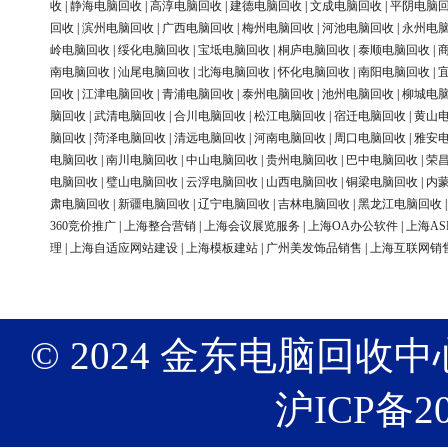
收
|
静海电脑回收
|
高淳电脑回收
|
建德电脑回收
|
文成电脑回收
|
平阴电脑
回收
|
滨州电脑回收
|
广西电脑回收
|
梅州电脑回收
|
河池电脑回收
|
永州电
岭电脑回收
|
绥化电脑回收
|
宝坻电脑回收
|
桐庐电脑回收
|
泰顺电脑回收
|
南电脑回收
|
汕尾电脑回收
|
北海电脑回收
|
怀化电脑回收
|
南阳电脑回收
|
回收
|
江津电脑回收
|
青浦电脑回收
|
泰州电脑回收
|
池州电脑回收
|
柳城电
脑回收
|
武清电脑回收
|
合川电脑回收
|
松江电脑回收
|
宿迁电脑回收
|
黄山
脑回收
|
菏泽电脑回收
|
清远电脑回收
|
河南电脑回收
|
周口电脑回收
|
雅安
电脑回收
|
南川电脑回收
|
中山电脑回收
|
贵州电脑回收
|
巴中电脑回收
|
荣
电脑回收
|
璧山电脑回收
|
云浮电脑回收
|
山西电脑回收
|
铜梁电脑回收
|
内
肃电脑回收
|
新疆电脑回收
|
辽宁电脑回收
|
吉林电脑回收
|
黑龙江电脑回收
360竞价推广
|
上海整合营销
|
上海会议展览服务
|
上海OA办公软件
|
上海AS
理
|
上海自适应网站建设
|
上海模板建站
|
广州美发饰品销售
|
上海互联网销
© 2024 金东电脑回收中心 版权
沪ICP备20