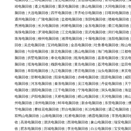
电脑回收
|
三明电脑回收
|
淮北电脑回收
|
景德镇电脑回收
|
青岛电脑回收
|
靖电脑回收
|
遵义电脑回收
|
重庆电脑回收
|
唐山电脑回收
|
大同电脑回收
|
脑回收
|
大连电脑回收
|
四平电脑回收
|
齐齐哈尔电脑回收
|
日喀则电脑回收
通州电脑回收
|
广陵电脑回收
|
盐都电脑回收
|
淮阴电脑回收
|
赣榆电脑回收
秀洲电脑回收
|
长兴电脑回收
|
柯桥电脑回收
|
金东电脑回收
|
衢江电脑回收
海珠电脑回收
|
罗湖电脑回收
|
江北电脑回收
|
宣武电脑回收
|
闵行电脑回收
珠海电脑回收
|
柳州电脑回收
|
湘潭电脑回收
|
十堰电脑回收
|
洛阳电脑回收
回收
|
吴忠电脑回收
|
宝鸡电脑回收
|
金昌电脑回收
|
吐鲁番电脑回收
|
鞍山
脑回收
|
句容电脑回收
|
新北电脑回收
|
惠山电脑回收
|
海门电脑回收
|
江都
脑回收
|
拱墅电脑回收
|
奉化电脑回收
|
瓯海电脑回收
|
嘉善电脑回收
|
安吉
脑回收
|
瑶海电脑回收
|
槐荫电脑回收
|
黄岛电脑回收
|
荔湾电脑回收
|
盐田
脑回收
|
阜阳电脑回收
|
九江电脑回收
|
枣庄电脑回收
|
汕头电脑回收
|
来宾
电脑回收
|
邯郸电脑回收
|
阳泉电脑回收
|
赤峰电脑回收
|
固原电脑回收
|
咸
电脑回收
|
河东电脑回收
|
秦淮电脑回收
|
吴江电脑回收
|
丹徒电脑回收
|
天
电脑回收
|
泗阳电脑回收
|
江干电脑回收
|
宁海电脑回收
|
洞头电脑回收
|
海
电脑回收
|
庐阳电脑回收
|
天桥电脑回收
|
崂山电脑回收
|
天河电脑回收
|
南
州电脑回收
|
漳州电脑回收
|
蚌埠电脑回收
|
新余电脑回收
|
东营电脑回收
|
节电脑回收
|
攀枝花电脑回收
|
邢台电脑回收
|
长治电脑回收
|
通辽电脑回收
双鸭山电脑回收
|
山南电脑回收
|
红桥电脑回收
|
栖霞电脑回收
|
常熟电脑回
收
|
高港电脑回收
|
泗洪电脑回收
|
西湖电脑回收
|
象山电脑回收
|
瑞安电脑
收
|
肥东电脑回收
|
历城电脑回收
|
李沧电脑回收
|
白云电脑回收
|
宝安电脑