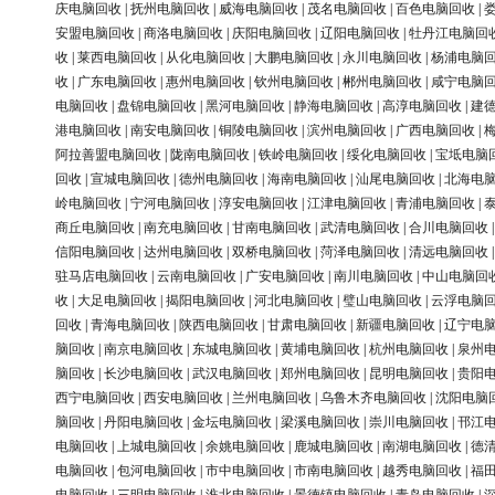
庆电脑回收
|
抚州电脑回收
|
威海电脑回收
|
茂名电脑回收
|
百色电脑回收
|
安盟电脑回收
|
商洛电脑回收
|
庆阳电脑回收
|
辽阳电脑回收
|
牡丹江电脑回
收
|
莱西电脑回收
|
从化电脑回收
|
大鹏电脑回收
|
永川电脑回收
|
杨浦电脑
收
|
广东电脑回收
|
惠州电脑回收
|
钦州电脑回收
|
郴州电脑回收
|
咸宁电脑
电脑回收
|
盘锦电脑回收
|
黑河电脑回收
|
静海电脑回收
|
高淳电脑回收
|
建
港电脑回收
|
南安电脑回收
|
铜陵电脑回收
|
滨州电脑回收
|
广西电脑回收
|
阿拉善盟电脑回收
|
陇南电脑回收
|
铁岭电脑回收
|
绥化电脑回收
|
宝坻电脑
回收
|
宣城电脑回收
|
德州电脑回收
|
海南电脑回收
|
汕尾电脑回收
|
北海电
岭电脑回收
|
宁河电脑回收
|
淳安电脑回收
|
江津电脑回收
|
青浦电脑回收
|
商丘电脑回收
|
南充电脑回收
|
甘南电脑回收
|
武清电脑回收
|
合川电脑回收
信阳电脑回收
|
达州电脑回收
|
双桥电脑回收
|
菏泽电脑回收
|
清远电脑回收
驻马店电脑回收
|
云南电脑回收
|
广安电脑回收
|
南川电脑回收
|
中山电脑回
收
|
大足电脑回收
|
揭阳电脑回收
|
河北电脑回收
|
璧山电脑回收
|
云浮电脑
回收
|
青海电脑回收
|
陕西电脑回收
|
甘肃电脑回收
|
新疆电脑回收
|
辽宁电
脑回收
|
南京电脑回收
|
东城电脑回收
|
黄埔电脑回收
|
杭州电脑回收
|
泉州
脑回收
|
长沙电脑回收
|
武汉电脑回收
|
郑州电脑回收
|
昆明电脑回收
|
贵阳
西宁电脑回收
|
西安电脑回收
|
兰州电脑回收
|
乌鲁木齐电脑回收
|
沈阳电脑
脑回收
|
丹阳电脑回收
|
金坛电脑回收
|
梁溪电脑回收
|
崇川电脑回收
|
邗江
电脑回收
|
上城电脑回收
|
余姚电脑回收
|
鹿城电脑回收
|
南湖电脑回收
|
德
电脑回收
|
包河电脑回收
|
市中电脑回收
|
市南电脑回收
|
越秀电脑回收
|
福