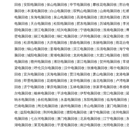
回收
|
安阳电脑回收
|
保山电脑回收
|
毕节电脑回收
|
攀枝花电脑回收
|
邢台
脑回收
|
本溪电脑回收
|
白山电脑回收
|
双鸭山电脑回收
|
山南电脑回收
|
红
电脑回收
|
东海电脑回收
|
泉山电脑回收
|
高港电脑回收
|
泗洪电脑回收
|
西
电脑回收
|
天台电脑回收
|
松阳电脑回收
|
肥东电脑回收
|
历城电脑回收
|
李
阴电脑回收
|
浙江电脑回收
|
绍兴电脑回收
|
宁德电脑回收
|
淮南电脑回收
|
壁电脑回收
|
丽江电脑回收
|
铜仁电脑回收
|
泸州电脑回收
|
保定电脑回收
|
回收
|
松原电脑回收
|
大庆电脑回收
|
那曲电脑回收
|
东丽电脑回收
|
雨花台
脑回收
|
铜山电脑回收
|
姜堰电脑回收
|
滨江电脑回收
|
乐清电脑回收
|
海宁
脑回收
|
城阳电脑回收
|
黄埔电脑回收
|
龙岗电脑回收
|
大渡口电脑回收
|
朝
电脑回收
|
赣州电脑回收
|
潍坊电脑回收
|
湛江电脑回收
|
贺州电脑回收
|
常
梁电脑回收
|
呼伦贝尔电脑回收
|
汉中电脑回收
|
张掖电脑回收
|
喀什电脑回
回收
|
宜兴电脑回收
|
滨海电脑回收
|
贾汪电脑回收
|
萧山电脑回收
|
龙港电
回收
|
即墨电脑回收
|
花都电脑回收
|
龙华电脑回收
|
渝北电脑回收
|
卢湾电
回收
|
济宁电脑回收
|
肇庆电脑回收
|
玉林电脑回收
|
张家界电脑回收
|
孝感
尔电脑回收
|
榆林电脑回收
|
平凉电脑回收
|
伊犁电脑回收
|
营口电脑回收
|
响水电脑回收
|
余杭电脑回收
|
永嘉电脑回收
|
东阳电脑回收
|
临海电脑回收
巴南电脑回收
|
闸北电脑回收
|
扬州电脑回收
|
舟山电脑回收
|
厦门电脑回收
收
|
益阳电脑回收
|
荆州电脑回收
|
濮阳电脑回收
|
遂宁电脑回收
|
沧州电脑
电脑回收
|
七台河电脑回收
|
澳门电脑回收
|
北辰电脑回收
|
江宁电脑回收
|
湖电脑回收
|
莱芜电脑回收
|
平度电脑回收
|
南沙电脑回收
|
光明电脑回收
|