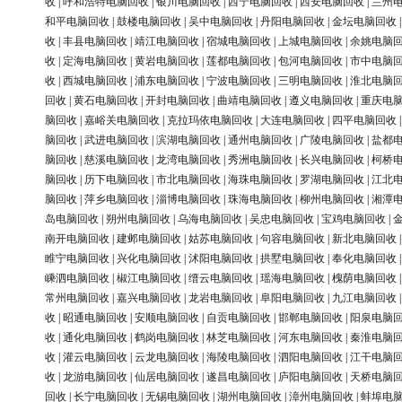
收
|
呼和浩特电脑回收
|
银川电脑回收
|
西宁电脑回收
|
西安电脑回收
|
兰州
和平电脑回收
|
鼓楼电脑回收
|
吴中电脑回收
|
丹阳电脑回收
|
金坛电脑回收
收
|
丰县电脑回收
|
靖江电脑回收
|
宿城电脑回收
|
上城电脑回收
|
余姚电脑
收
|
定海电脑回收
|
黄岩电脑回收
|
莲都电脑回收
|
包河电脑回收
|
市中电脑
收
|
西城电脑回收
|
浦东电脑回收
|
宁波电脑回收
|
三明电脑回收
|
淮北电脑
回收
|
黄石电脑回收
|
开封电脑回收
|
曲靖电脑回收
|
遵义电脑回收
|
重庆电
脑回收
|
嘉峪关电脑回收
|
克拉玛依电脑回收
|
大连电脑回收
|
四平电脑回收
脑回收
|
武进电脑回收
|
滨湖电脑回收
|
通州电脑回收
|
广陵电脑回收
|
盐都
脑回收
|
慈溪电脑回收
|
龙湾电脑回收
|
秀洲电脑回收
|
长兴电脑回收
|
柯桥
脑回收
|
历下电脑回收
|
市北电脑回收
|
海珠电脑回收
|
罗湖电脑回收
|
江北
脑回收
|
萍乡电脑回收
|
淄博电脑回收
|
珠海电脑回收
|
柳州电脑回收
|
湘潭
岛电脑回收
|
朔州电脑回收
|
乌海电脑回收
|
吴忠电脑回收
|
宝鸡电脑回收
|
南开电脑回收
|
建邺电脑回收
|
姑苏电脑回收
|
句容电脑回收
|
新北电脑回收
睢宁电脑回收
|
兴化电脑回收
|
沭阳电脑回收
|
拱墅电脑回收
|
奉化电脑回收
嵊泗电脑回收
|
椒江电脑回收
|
缙云电脑回收
|
瑶海电脑回收
|
槐荫电脑回收
常州电脑回收
|
嘉兴电脑回收
|
龙岩电脑回收
|
阜阳电脑回收
|
九江电脑回收
收
|
昭通电脑回收
|
安顺电脑回收
|
自贡电脑回收
|
邯郸电脑回收
|
阳泉电脑
收
|
通化电脑回收
|
鹤岗电脑回收
|
林芝电脑回收
|
河东电脑回收
|
秦淮电脑
收
|
灌云电脑回收
|
云龙电脑回收
|
海陵电脑回收
|
泗阳电脑回收
|
江干电脑
收
|
龙游电脑回收
|
仙居电脑回收
|
遂昌电脑回收
|
庐阳电脑回收
|
天桥电脑
回收
|
长宁电脑回收
|
无锡电脑回收
|
湖州电脑回收
|
漳州电脑回收
|
蚌埠电