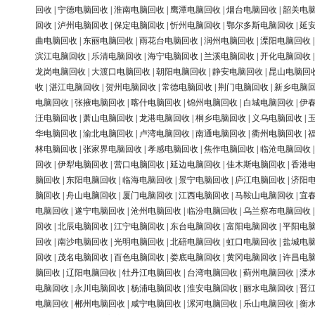
回收
|
宁德电脑回收
|
淮南电脑回收
|
鹰潭电脑回收
|
烟台电脑回收
|
韶关电
回收
|
泸州电脑回收
|
保定电脑回收
|
忻州电脑回收
|
鄂尔多斯电脑回收
|
延
曲电脑回收
|
东丽电脑回收
|
雨花台电脑回收
|
润州电脑回收
|
溧阳电脑回收
滨江电脑回收
|
乐清电脑回收
|
海宁电脑回收
|
兰溪电脑回收
|
开化电脑回收
龙岗电脑回收
|
大渡口电脑回收
|
朝阳电脑回收
|
静安电脑回收
|
昆山电脑回
收
|
湛江电脑回收
|
贺州电脑回收
|
常德电脑回收
|
荆门电脑回收
|
新乡电脑
电脑回收
|
张掖电脑回收
|
喀什电脑回收
|
锦州电脑回收
|
白城电脑回收
|
伊
汪电脑回收
|
萧山电脑回收
|
龙港电脑回收
|
桐乡电脑回收
|
义乌电脑回收
|
华电脑回收
|
渝北电脑回收
|
卢湾电脑回收
|
南通电脑回收
|
衢州电脑回收
|
林电脑回收
|
张家界电脑回收
|
孝感电脑回收
|
焦作电脑回收
|
临沧电脑回收
回收
|
伊犁电脑回收
|
营口电脑回收
|
延边电脑回收
|
佳木斯电脑回收
|
香港
脑回收
|
东阳电脑回收
|
临海电脑回收
|
景宁电脑回收
|
庐江电脑回收
|
济阳
脑回收
|
舟山电脑回收
|
厦门电脑回收
|
江西电脑回收
|
马鞍山电脑回收
|
宜
电脑回收
|
遂宁电脑回收
|
沧州电脑回收
|
临汾电脑回收
|
乌兰察布电脑回收
回收
|
北辰电脑回收
|
江宁电脑回收
|
东台电脑回收
|
富阳电脑回收
|
平阳电
回收
|
南沙电脑回收
|
光明电脑回收
|
北碚电脑回收
|
虹口电脑回收
|
盐城电
回收
|
茂名电脑回收
|
百色电脑回收
|
娄底电脑回收
|
黄冈电脑回收
|
许昌电
脑回收
|
辽阳电脑回收
|
牡丹江电脑回收
|
台湾电脑回收
|
蓟州电脑回收
|
溧
电脑回收
|
永川电脑回收
|
杨浦电脑回收
|
淮安电脑回收
|
丽水电脑回收
|
晋
电脑回收
|
郴州电脑回收
|
咸宁电脑回收
|
漯河电脑回收
|
乐山电脑回收
|
衡