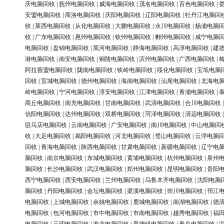
庆电脑回收
|
抚州电脑回收
|
威海电脑回收
|
茂名电脑回收
|
百色电脑回收
|
安盟电脑回收
|
商洛电脑回收
|
庆阳电脑回收
|
辽阳电脑回收
|
牡丹江电脑回
收
|
莱西电脑回收
|
从化电脑回收
|
大鹏电脑回收
|
永川电脑回收
|
杨浦电脑
收
|
广东电脑回收
|
惠州电脑回收
|
钦州电脑回收
|
郴州电脑回收
|
咸宁电脑
电脑回收
|
盘锦电脑回收
|
黑河电脑回收
|
静海电脑回收
|
高淳电脑回收
|
建
港电脑回收
|
南安电脑回收
|
铜陵电脑回收
|
滨州电脑回收
|
广西电脑回收
|
阿拉善盟电脑回收
|
陇南电脑回收
|
铁岭电脑回收
|
绥化电脑回收
|
宝坻电脑
回收
|
宣城电脑回收
|
德州电脑回收
|
海南电脑回收
|
汕尾电脑回收
|
北海电
岭电脑回收
|
宁河电脑回收
|
淳安电脑回收
|
江津电脑回收
|
青浦电脑回收
|
商丘电脑回收
|
南充电脑回收
|
甘南电脑回收
|
武清电脑回收
|
合川电脑回收
信阳电脑回收
|
达州电脑回收
|
双桥电脑回收
|
菏泽电脑回收
|
清远电脑回收
驻马店电脑回收
|
云南电脑回收
|
广安电脑回收
|
南川电脑回收
|
中山电脑回
收
|
大足电脑回收
|
揭阳电脑回收
|
河北电脑回收
|
璧山电脑回收
|
云浮电脑
回收
|
青海电脑回收
|
陕西电脑回收
|
甘肃电脑回收
|
新疆电脑回收
|
辽宁电
脑回收
|
南京电脑回收
|
东城电脑回收
|
黄埔电脑回收
|
杭州电脑回收
|
泉州
脑回收
|
长沙电脑回收
|
武汉电脑回收
|
郑州电脑回收
|
昆明电脑回收
|
贵阳
西宁电脑回收
|
西安电脑回收
|
兰州电脑回收
|
乌鲁木齐电脑回收
|
沈阳电脑
脑回收
|
丹阳电脑回收
|
金坛电脑回收
|
梁溪电脑回收
|
崇川电脑回收
|
邗江
电脑回收
|
上城电脑回收
|
余姚电脑回收
|
鹿城电脑回收
|
南湖电脑回收
|
德
电脑回收
|
包河电脑回收
|
市中电脑回收
|
市南电脑回收
|
越秀电脑回收
|
福