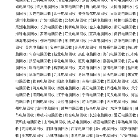
电脑回收
|
三明电脑回收
|
淮北电脑回收
|
景德镇电脑回收
|
青岛电脑回收
|
靖电脑回收
|
遵义电脑回收
|
重庆电脑回收
|
唐山电脑回收
|
大同电脑回收
|
脑回收
|
大连电脑回收
|
四平电脑回收
|
齐齐哈尔电脑回收
|
日喀则电脑回收
通州电脑回收
|
广陵电脑回收
|
盐都电脑回收
|
淮阴电脑回收
|
赣榆电脑回收
秀洲电脑回收
|
长兴电脑回收
|
柯桥电脑回收
|
金东电脑回收
|
衢江电脑回收
海珠电脑回收
|
罗湖电脑回收
|
江北电脑回收
|
宣武电脑回收
|
闵行电脑回收
珠海电脑回收
|
柳州电脑回收
|
湘潭电脑回收
|
十堰电脑回收
|
洛阳电脑回收
回收
|
吴忠电脑回收
|
宝鸡电脑回收
|
金昌电脑回收
|
吐鲁番电脑回收
|
鞍山
脑回收
|
句容电脑回收
|
新北电脑回收
|
惠山电脑回收
|
海门电脑回收
|
江都
脑回收
|
拱墅电脑回收
|
奉化电脑回收
|
瓯海电脑回收
|
嘉善电脑回收
|
安吉
脑回收
|
瑶海电脑回收
|
槐荫电脑回收
|
黄岛电脑回收
|
荔湾电脑回收
|
盐田
脑回收
|
阜阳电脑回收
|
九江电脑回收
|
枣庄电脑回收
|
汕头电脑回收
|
来宾
电脑回收
|
邯郸电脑回收
|
阳泉电脑回收
|
赤峰电脑回收
|
固原电脑回收
|
咸
电脑回收
|
河东电脑回收
|
秦淮电脑回收
|
吴江电脑回收
|
丹徒电脑回收
|
天
电脑回收
|
泗阳电脑回收
|
江干电脑回收
|
宁海电脑回收
|
洞头电脑回收
|
海
电脑回收
|
庐阳电脑回收
|
天桥电脑回收
|
崂山电脑回收
|
天河电脑回收
|
南
州电脑回收
|
漳州电脑回收
|
蚌埠电脑回收
|
新余电脑回收
|
东营电脑回收
|
节电脑回收
|
攀枝花电脑回收
|
邢台电脑回收
|
长治电脑回收
|
通辽电脑回收
双鸭山电脑回收
|
山南电脑回收
|
红桥电脑回收
|
栖霞电脑回收
|
常熟电脑回
收
|
高港电脑回收
|
泗洪电脑回收
|
西湖电脑回收
|
象山电脑回收
|
瑞安电脑
收
|
肥东电脑回收
|
历城电脑回收
|
李沧电脑回收
|
白云电脑回收
|
宝安电脑