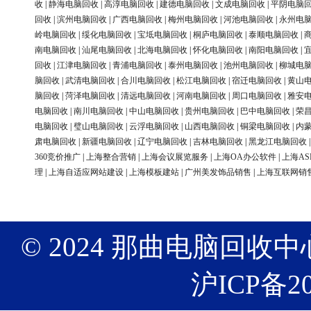
收
|
静海电脑回收
|
高淳电脑回收
|
建德电脑回收
|
文成电脑回收
|
平阴电脑
回收
|
滨州电脑回收
|
广西电脑回收
|
梅州电脑回收
|
河池电脑回收
|
永州电
岭电脑回收
|
绥化电脑回收
|
宝坻电脑回收
|
桐庐电脑回收
|
泰顺电脑回收
|
南电脑回收
|
汕尾电脑回收
|
北海电脑回收
|
怀化电脑回收
|
南阳电脑回收
|
回收
|
江津电脑回收
|
青浦电脑回收
|
泰州电脑回收
|
池州电脑回收
|
柳城电
脑回收
|
武清电脑回收
|
合川电脑回收
|
松江电脑回收
|
宿迁电脑回收
|
黄山
脑回收
|
菏泽电脑回收
|
清远电脑回收
|
河南电脑回收
|
周口电脑回收
|
雅安
电脑回收
|
南川电脑回收
|
中山电脑回收
|
贵州电脑回收
|
巴中电脑回收
|
荣
电脑回收
|
璧山电脑回收
|
云浮电脑回收
|
山西电脑回收
|
铜梁电脑回收
|
内
肃电脑回收
|
新疆电脑回收
|
辽宁电脑回收
|
吉林电脑回收
|
黑龙江电脑回收
360竞价推广
|
上海整合营销
|
上海会议展览服务
|
上海OA办公软件
|
上海AS
理
|
上海自适应网站建设
|
上海模板建站
|
广州美发饰品销售
|
上海互联网销
© 2024 那曲电脑回收中心 版权
沪ICP备20