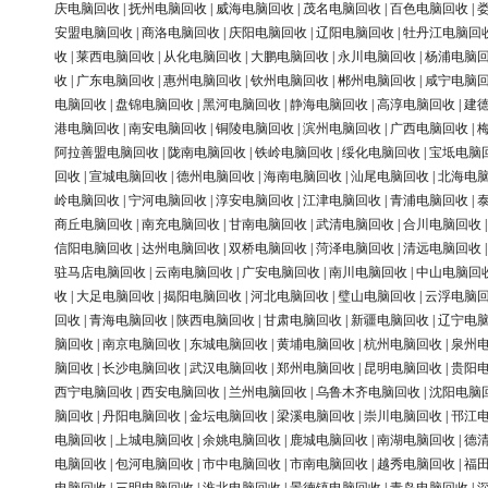
庆电脑回收
|
抚州电脑回收
|
威海电脑回收
|
茂名电脑回收
|
百色电脑回收
|
安盟电脑回收
|
商洛电脑回收
|
庆阳电脑回收
|
辽阳电脑回收
|
牡丹江电脑回
收
|
莱西电脑回收
|
从化电脑回收
|
大鹏电脑回收
|
永川电脑回收
|
杨浦电脑
收
|
广东电脑回收
|
惠州电脑回收
|
钦州电脑回收
|
郴州电脑回收
|
咸宁电脑
电脑回收
|
盘锦电脑回收
|
黑河电脑回收
|
静海电脑回收
|
高淳电脑回收
|
建
港电脑回收
|
南安电脑回收
|
铜陵电脑回收
|
滨州电脑回收
|
广西电脑回收
|
阿拉善盟电脑回收
|
陇南电脑回收
|
铁岭电脑回收
|
绥化电脑回收
|
宝坻电脑
回收
|
宣城电脑回收
|
德州电脑回收
|
海南电脑回收
|
汕尾电脑回收
|
北海电
岭电脑回收
|
宁河电脑回收
|
淳安电脑回收
|
江津电脑回收
|
青浦电脑回收
|
商丘电脑回收
|
南充电脑回收
|
甘南电脑回收
|
武清电脑回收
|
合川电脑回收
信阳电脑回收
|
达州电脑回收
|
双桥电脑回收
|
菏泽电脑回收
|
清远电脑回收
驻马店电脑回收
|
云南电脑回收
|
广安电脑回收
|
南川电脑回收
|
中山电脑回
收
|
大足电脑回收
|
揭阳电脑回收
|
河北电脑回收
|
璧山电脑回收
|
云浮电脑
回收
|
青海电脑回收
|
陕西电脑回收
|
甘肃电脑回收
|
新疆电脑回收
|
辽宁电
脑回收
|
南京电脑回收
|
东城电脑回收
|
黄埔电脑回收
|
杭州电脑回收
|
泉州
脑回收
|
长沙电脑回收
|
武汉电脑回收
|
郑州电脑回收
|
昆明电脑回收
|
贵阳
西宁电脑回收
|
西安电脑回收
|
兰州电脑回收
|
乌鲁木齐电脑回收
|
沈阳电脑
脑回收
|
丹阳电脑回收
|
金坛电脑回收
|
梁溪电脑回收
|
崇川电脑回收
|
邗江
电脑回收
|
上城电脑回收
|
余姚电脑回收
|
鹿城电脑回收
|
南湖电脑回收
|
德
电脑回收
|
包河电脑回收
|
市中电脑回收
|
市南电脑回收
|
越秀电脑回收
|
福