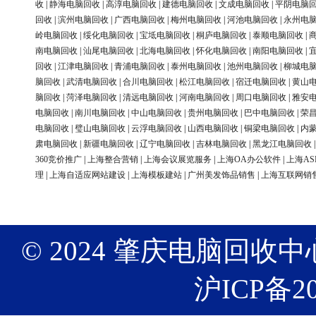
收
|
静海电脑回收
|
高淳电脑回收
|
建德电脑回收
|
文成电脑回收
|
平阴电脑
回收
|
滨州电脑回收
|
广西电脑回收
|
梅州电脑回收
|
河池电脑回收
|
永州电
岭电脑回收
|
绥化电脑回收
|
宝坻电脑回收
|
桐庐电脑回收
|
泰顺电脑回收
|
南电脑回收
|
汕尾电脑回收
|
北海电脑回收
|
怀化电脑回收
|
南阳电脑回收
|
回收
|
江津电脑回收
|
青浦电脑回收
|
泰州电脑回收
|
池州电脑回收
|
柳城电
脑回收
|
武清电脑回收
|
合川电脑回收
|
松江电脑回收
|
宿迁电脑回收
|
黄山
脑回收
|
菏泽电脑回收
|
清远电脑回收
|
河南电脑回收
|
周口电脑回收
|
雅安
电脑回收
|
南川电脑回收
|
中山电脑回收
|
贵州电脑回收
|
巴中电脑回收
|
荣
电脑回收
|
璧山电脑回收
|
云浮电脑回收
|
山西电脑回收
|
铜梁电脑回收
|
内
肃电脑回收
|
新疆电脑回收
|
辽宁电脑回收
|
吉林电脑回收
|
黑龙江电脑回收
360竞价推广
|
上海整合营销
|
上海会议展览服务
|
上海OA办公软件
|
上海AS
理
|
上海自适应网站建设
|
上海模板建站
|
广州美发饰品销售
|
上海互联网销
© 2024 肇庆电脑回收中心 版权
沪ICP备20