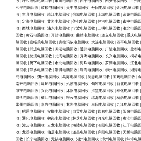
收
|
呼和浩特电脑回收
|
银川电脑回收
|
西宁电脑回收
|
西安电脑回收
|
兰州
和平电脑回收
|
鼓楼电脑回收
|
吴中电脑回收
|
丹阳电脑回收
|
金坛电脑回收
收
|
丰县电脑回收
|
靖江电脑回收
|
宿城电脑回收
|
上城电脑回收
|
余姚电脑
收
|
定海电脑回收
|
黄岩电脑回收
|
莲都电脑回收
|
包河电脑回收
|
市中电脑
收
|
西城电脑回收
|
浦东电脑回收
|
宁波电脑回收
|
三明电脑回收
|
淮北电脑
回收
|
黄石电脑回收
|
开封电脑回收
|
曲靖电脑回收
|
遵义电脑回收
|
重庆电
脑回收
|
嘉峪关电脑回收
|
克拉玛依电脑回收
|
大连电脑回收
|
四平电脑回收
脑回收
|
武进电脑回收
|
滨湖电脑回收
|
通州电脑回收
|
广陵电脑回收
|
盐都
脑回收
|
慈溪电脑回收
|
龙湾电脑回收
|
秀洲电脑回收
|
长兴电脑回收
|
柯桥
脑回收
|
历下电脑回收
|
市北电脑回收
|
海珠电脑回收
|
罗湖电脑回收
|
江北
脑回收
|
萍乡电脑回收
|
淄博电脑回收
|
珠海电脑回收
|
柳州电脑回收
|
湘潭
岛电脑回收
|
朔州电脑回收
|
乌海电脑回收
|
吴忠电脑回收
|
宝鸡电脑回收
|
南开电脑回收
|
建邺电脑回收
|
姑苏电脑回收
|
句容电脑回收
|
新北电脑回收
睢宁电脑回收
|
兴化电脑回收
|
沭阳电脑回收
|
拱墅电脑回收
|
奉化电脑回收
嵊泗电脑回收
|
椒江电脑回收
|
缙云电脑回收
|
瑶海电脑回收
|
槐荫电脑回收
常州电脑回收
|
嘉兴电脑回收
|
龙岩电脑回收
|
阜阳电脑回收
|
九江电脑回收
收
|
昭通电脑回收
|
安顺电脑回收
|
自贡电脑回收
|
邯郸电脑回收
|
阳泉电脑
收
|
通化电脑回收
|
鹤岗电脑回收
|
林芝电脑回收
|
河东电脑回收
|
秦淮电脑
收
|
灌云电脑回收
|
云龙电脑回收
|
海陵电脑回收
|
泗阳电脑回收
|
江干电脑
收
|
龙游电脑回收
|
仙居电脑回收
|
遂昌电脑回收
|
庐阳电脑回收
|
天桥电脑
回收
|
长宁电脑回收
|
无锡电脑回收
|
湖州电脑回收
|
漳州电脑回收
|
蚌埠电