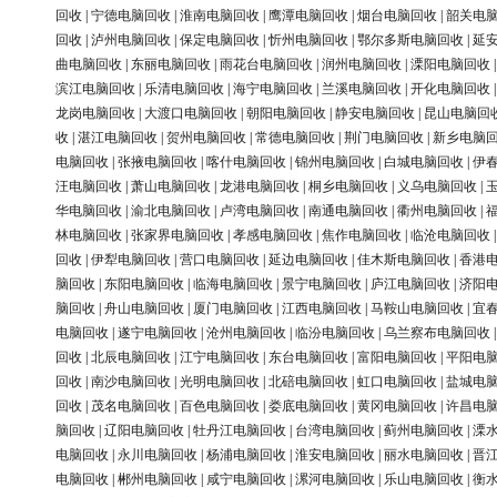
回收
|
宁德电脑回收
|
淮南电脑回收
|
鹰潭电脑回收
|
烟台电脑回收
|
韶关电
回收
|
泸州电脑回收
|
保定电脑回收
|
忻州电脑回收
|
鄂尔多斯电脑回收
|
延
曲电脑回收
|
东丽电脑回收
|
雨花台电脑回收
|
润州电脑回收
|
溧阳电脑回收
滨江电脑回收
|
乐清电脑回收
|
海宁电脑回收
|
兰溪电脑回收
|
开化电脑回收
龙岗电脑回收
|
大渡口电脑回收
|
朝阳电脑回收
|
静安电脑回收
|
昆山电脑回
收
|
湛江电脑回收
|
贺州电脑回收
|
常德电脑回收
|
荆门电脑回收
|
新乡电脑
电脑回收
|
张掖电脑回收
|
喀什电脑回收
|
锦州电脑回收
|
白城电脑回收
|
伊
汪电脑回收
|
萧山电脑回收
|
龙港电脑回收
|
桐乡电脑回收
|
义乌电脑回收
|
华电脑回收
|
渝北电脑回收
|
卢湾电脑回收
|
南通电脑回收
|
衢州电脑回收
|
林电脑回收
|
张家界电脑回收
|
孝感电脑回收
|
焦作电脑回收
|
临沧电脑回收
回收
|
伊犁电脑回收
|
营口电脑回收
|
延边电脑回收
|
佳木斯电脑回收
|
香港
脑回收
|
东阳电脑回收
|
临海电脑回收
|
景宁电脑回收
|
庐江电脑回收
|
济阳
脑回收
|
舟山电脑回收
|
厦门电脑回收
|
江西电脑回收
|
马鞍山电脑回收
|
宜
电脑回收
|
遂宁电脑回收
|
沧州电脑回收
|
临汾电脑回收
|
乌兰察布电脑回收
回收
|
北辰电脑回收
|
江宁电脑回收
|
东台电脑回收
|
富阳电脑回收
|
平阳电
回收
|
南沙电脑回收
|
光明电脑回收
|
北碚电脑回收
|
虹口电脑回收
|
盐城电
回收
|
茂名电脑回收
|
百色电脑回收
|
娄底电脑回收
|
黄冈电脑回收
|
许昌电
脑回收
|
辽阳电脑回收
|
牡丹江电脑回收
|
台湾电脑回收
|
蓟州电脑回收
|
溧
电脑回收
|
永川电脑回收
|
杨浦电脑回收
|
淮安电脑回收
|
丽水电脑回收
|
晋
电脑回收
|
郴州电脑回收
|
咸宁电脑回收
|
漯河电脑回收
|
乐山电脑回收
|
衡