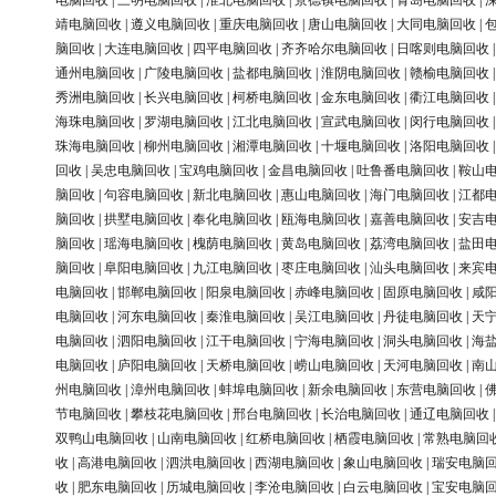
电脑回收
|
三明电脑回收
|
淮北电脑回收
|
景德镇电脑回收
|
青岛电脑回收
|
靖电脑回收
|
遵义电脑回收
|
重庆电脑回收
|
唐山电脑回收
|
大同电脑回收
|
脑回收
|
大连电脑回收
|
四平电脑回收
|
齐齐哈尔电脑回收
|
日喀则电脑回收
通州电脑回收
|
广陵电脑回收
|
盐都电脑回收
|
淮阴电脑回收
|
赣榆电脑回收
秀洲电脑回收
|
长兴电脑回收
|
柯桥电脑回收
|
金东电脑回收
|
衢江电脑回收
海珠电脑回收
|
罗湖电脑回收
|
江北电脑回收
|
宣武电脑回收
|
闵行电脑回收
珠海电脑回收
|
柳州电脑回收
|
湘潭电脑回收
|
十堰电脑回收
|
洛阳电脑回收
回收
|
吴忠电脑回收
|
宝鸡电脑回收
|
金昌电脑回收
|
吐鲁番电脑回收
|
鞍山
脑回收
|
句容电脑回收
|
新北电脑回收
|
惠山电脑回收
|
海门电脑回收
|
江都
脑回收
|
拱墅电脑回收
|
奉化电脑回收
|
瓯海电脑回收
|
嘉善电脑回收
|
安吉
脑回收
|
瑶海电脑回收
|
槐荫电脑回收
|
黄岛电脑回收
|
荔湾电脑回收
|
盐田
脑回收
|
阜阳电脑回收
|
九江电脑回收
|
枣庄电脑回收
|
汕头电脑回收
|
来宾
电脑回收
|
邯郸电脑回收
|
阳泉电脑回收
|
赤峰电脑回收
|
固原电脑回收
|
咸
电脑回收
|
河东电脑回收
|
秦淮电脑回收
|
吴江电脑回收
|
丹徒电脑回收
|
天
电脑回收
|
泗阳电脑回收
|
江干电脑回收
|
宁海电脑回收
|
洞头电脑回收
|
海
电脑回收
|
庐阳电脑回收
|
天桥电脑回收
|
崂山电脑回收
|
天河电脑回收
|
南
州电脑回收
|
漳州电脑回收
|
蚌埠电脑回收
|
新余电脑回收
|
东营电脑回收
|
节电脑回收
|
攀枝花电脑回收
|
邢台电脑回收
|
长治电脑回收
|
通辽电脑回收
双鸭山电脑回收
|
山南电脑回收
|
红桥电脑回收
|
栖霞电脑回收
|
常熟电脑回
收
|
高港电脑回收
|
泗洪电脑回收
|
西湖电脑回收
|
象山电脑回收
|
瑞安电脑
收
|
肥东电脑回收
|
历城电脑回收
|
李沧电脑回收
|
白云电脑回收
|
宝安电脑