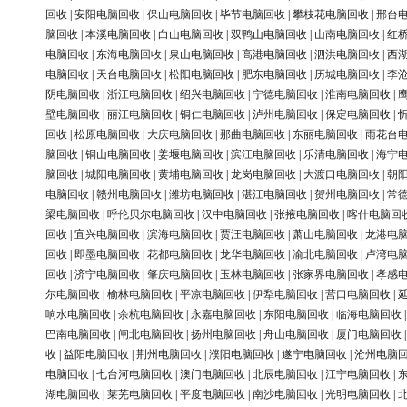
回收
|
安阳电脑回收
|
保山电脑回收
|
毕节电脑回收
|
攀枝花电脑回收
|
邢台
脑回收
|
本溪电脑回收
|
白山电脑回收
|
双鸭山电脑回收
|
山南电脑回收
|
红
电脑回收
|
东海电脑回收
|
泉山电脑回收
|
高港电脑回收
|
泗洪电脑回收
|
西
电脑回收
|
天台电脑回收
|
松阳电脑回收
|
肥东电脑回收
|
历城电脑回收
|
李
阴电脑回收
|
浙江电脑回收
|
绍兴电脑回收
|
宁德电脑回收
|
淮南电脑回收
|
壁电脑回收
|
丽江电脑回收
|
铜仁电脑回收
|
泸州电脑回收
|
保定电脑回收
|
回收
|
松原电脑回收
|
大庆电脑回收
|
那曲电脑回收
|
东丽电脑回收
|
雨花台
脑回收
|
铜山电脑回收
|
姜堰电脑回收
|
滨江电脑回收
|
乐清电脑回收
|
海宁
脑回收
|
城阳电脑回收
|
黄埔电脑回收
|
龙岗电脑回收
|
大渡口电脑回收
|
朝
电脑回收
|
赣州电脑回收
|
潍坊电脑回收
|
湛江电脑回收
|
贺州电脑回收
|
常
梁电脑回收
|
呼伦贝尔电脑回收
|
汉中电脑回收
|
张掖电脑回收
|
喀什电脑回
回收
|
宜兴电脑回收
|
滨海电脑回收
|
贾汪电脑回收
|
萧山电脑回收
|
龙港电
回收
|
即墨电脑回收
|
花都电脑回收
|
龙华电脑回收
|
渝北电脑回收
|
卢湾电
回收
|
济宁电脑回收
|
肇庆电脑回收
|
玉林电脑回收
|
张家界电脑回收
|
孝感
尔电脑回收
|
榆林电脑回收
|
平凉电脑回收
|
伊犁电脑回收
|
营口电脑回收
|
响水电脑回收
|
余杭电脑回收
|
永嘉电脑回收
|
东阳电脑回收
|
临海电脑回收
巴南电脑回收
|
闸北电脑回收
|
扬州电脑回收
|
舟山电脑回收
|
厦门电脑回收
收
|
益阳电脑回收
|
荆州电脑回收
|
濮阳电脑回收
|
遂宁电脑回收
|
沧州电脑
电脑回收
|
七台河电脑回收
|
澳门电脑回收
|
北辰电脑回收
|
江宁电脑回收
|
湖电脑回收
|
莱芜电脑回收
|
平度电脑回收
|
南沙电脑回收
|
光明电脑回收
|