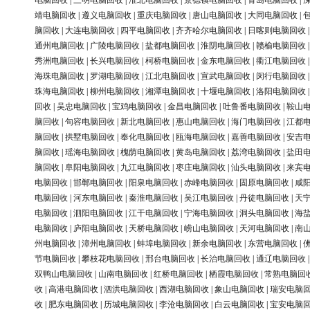
电脑回收
|
三明电脑回收
|
淮北电脑回收
|
景德镇电脑回收
|
青岛电脑回收
|
靖电脑回收
|
遵义电脑回收
|
重庆电脑回收
|
唐山电脑回收
|
大同电脑回收
|
脑回收
|
大连电脑回收
|
四平电脑回收
|
齐齐哈尔电脑回收
|
日喀则电脑回收
通州电脑回收
|
广陵电脑回收
|
盐都电脑回收
|
淮阴电脑回收
|
赣榆电脑回收
秀洲电脑回收
|
长兴电脑回收
|
柯桥电脑回收
|
金东电脑回收
|
衢江电脑回收
海珠电脑回收
|
罗湖电脑回收
|
江北电脑回收
|
宣武电脑回收
|
闵行电脑回收
珠海电脑回收
|
柳州电脑回收
|
湘潭电脑回收
|
十堰电脑回收
|
洛阳电脑回收
回收
|
吴忠电脑回收
|
宝鸡电脑回收
|
金昌电脑回收
|
吐鲁番电脑回收
|
鞍山
脑回收
|
句容电脑回收
|
新北电脑回收
|
惠山电脑回收
|
海门电脑回收
|
江都
脑回收
|
拱墅电脑回收
|
奉化电脑回收
|
瓯海电脑回收
|
嘉善电脑回收
|
安吉
脑回收
|
瑶海电脑回收
|
槐荫电脑回收
|
黄岛电脑回收
|
荔湾电脑回收
|
盐田
脑回收
|
阜阳电脑回收
|
九江电脑回收
|
枣庄电脑回收
|
汕头电脑回收
|
来宾
电脑回收
|
邯郸电脑回收
|
阳泉电脑回收
|
赤峰电脑回收
|
固原电脑回收
|
咸
电脑回收
|
河东电脑回收
|
秦淮电脑回收
|
吴江电脑回收
|
丹徒电脑回收
|
天
电脑回收
|
泗阳电脑回收
|
江干电脑回收
|
宁海电脑回收
|
洞头电脑回收
|
海
电脑回收
|
庐阳电脑回收
|
天桥电脑回收
|
崂山电脑回收
|
天河电脑回收
|
南
州电脑回收
|
漳州电脑回收
|
蚌埠电脑回收
|
新余电脑回收
|
东营电脑回收
|
节电脑回收
|
攀枝花电脑回收
|
邢台电脑回收
|
长治电脑回收
|
通辽电脑回收
双鸭山电脑回收
|
山南电脑回收
|
红桥电脑回收
|
栖霞电脑回收
|
常熟电脑回
收
|
高港电脑回收
|
泗洪电脑回收
|
西湖电脑回收
|
象山电脑回收
|
瑞安电脑
收
|
肥东电脑回收
|
历城电脑回收
|
李沧电脑回收
|
白云电脑回收
|
宝安电脑