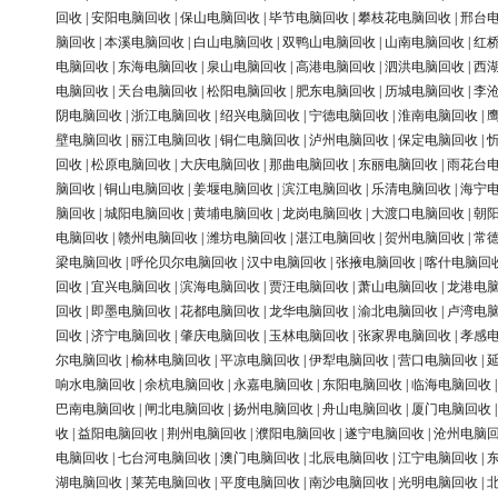
回收
|
安阳电脑回收
|
保山电脑回收
|
毕节电脑回收
|
攀枝花电脑回收
|
邢台
脑回收
|
本溪电脑回收
|
白山电脑回收
|
双鸭山电脑回收
|
山南电脑回收
|
红
电脑回收
|
东海电脑回收
|
泉山电脑回收
|
高港电脑回收
|
泗洪电脑回收
|
西
电脑回收
|
天台电脑回收
|
松阳电脑回收
|
肥东电脑回收
|
历城电脑回收
|
李
阴电脑回收
|
浙江电脑回收
|
绍兴电脑回收
|
宁德电脑回收
|
淮南电脑回收
|
壁电脑回收
|
丽江电脑回收
|
铜仁电脑回收
|
泸州电脑回收
|
保定电脑回收
|
回收
|
松原电脑回收
|
大庆电脑回收
|
那曲电脑回收
|
东丽电脑回收
|
雨花台
脑回收
|
铜山电脑回收
|
姜堰电脑回收
|
滨江电脑回收
|
乐清电脑回收
|
海宁
脑回收
|
城阳电脑回收
|
黄埔电脑回收
|
龙岗电脑回收
|
大渡口电脑回收
|
朝
电脑回收
|
赣州电脑回收
|
潍坊电脑回收
|
湛江电脑回收
|
贺州电脑回收
|
常
梁电脑回收
|
呼伦贝尔电脑回收
|
汉中电脑回收
|
张掖电脑回收
|
喀什电脑回
回收
|
宜兴电脑回收
|
滨海电脑回收
|
贾汪电脑回收
|
萧山电脑回收
|
龙港电
回收
|
即墨电脑回收
|
花都电脑回收
|
龙华电脑回收
|
渝北电脑回收
|
卢湾电
回收
|
济宁电脑回收
|
肇庆电脑回收
|
玉林电脑回收
|
张家界电脑回收
|
孝感
尔电脑回收
|
榆林电脑回收
|
平凉电脑回收
|
伊犁电脑回收
|
营口电脑回收
|
响水电脑回收
|
余杭电脑回收
|
永嘉电脑回收
|
东阳电脑回收
|
临海电脑回收
巴南电脑回收
|
闸北电脑回收
|
扬州电脑回收
|
舟山电脑回收
|
厦门电脑回收
收
|
益阳电脑回收
|
荆州电脑回收
|
濮阳电脑回收
|
遂宁电脑回收
|
沧州电脑
电脑回收
|
七台河电脑回收
|
澳门电脑回收
|
北辰电脑回收
|
江宁电脑回收
|
湖电脑回收
|
莱芜电脑回收
|
平度电脑回收
|
南沙电脑回收
|
光明电脑回收
|