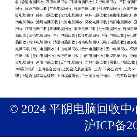
收
|
静海电脑回收
|
高淳电脑回收
|
建德电脑回收
|
文成电脑回收
|
平阴电脑
回收
|
滨州电脑回收
|
广西电脑回收
|
梅州电脑回收
|
河池电脑回收
|
永州电
岭电脑回收
|
绥化电脑回收
|
宝坻电脑回收
|
桐庐电脑回收
|
泰顺电脑回收
|
南电脑回收
|
汕尾电脑回收
|
北海电脑回收
|
怀化电脑回收
|
南阳电脑回收
|
回收
|
江津电脑回收
|
青浦电脑回收
|
泰州电脑回收
|
池州电脑回收
|
柳城电
脑回收
|
武清电脑回收
|
合川电脑回收
|
松江电脑回收
|
宿迁电脑回收
|
黄山
脑回收
|
菏泽电脑回收
|
清远电脑回收
|
河南电脑回收
|
周口电脑回收
|
雅安
电脑回收
|
南川电脑回收
|
中山电脑回收
|
贵州电脑回收
|
巴中电脑回收
|
荣
电脑回收
|
璧山电脑回收
|
云浮电脑回收
|
山西电脑回收
|
铜梁电脑回收
|
内
肃电脑回收
|
新疆电脑回收
|
辽宁电脑回收
|
吉林电脑回收
|
黑龙江电脑回收
360竞价推广
|
上海整合营销
|
上海会议展览服务
|
上海OA办公软件
|
上海AS
理
|
上海自适应网站建设
|
上海模板建站
|
广州美发饰品销售
|
上海互联网销
© 2024 平阴电脑回收中心 版权
沪ICP备20