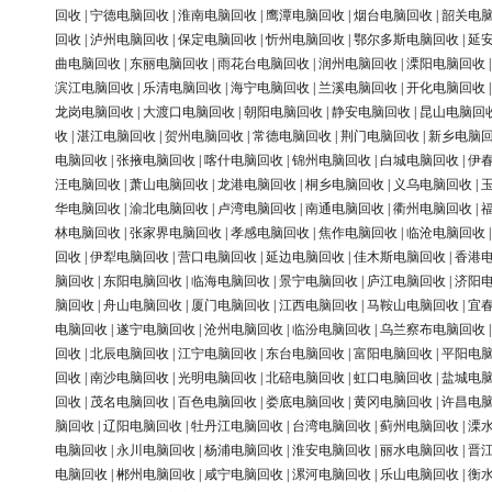
回收
|
宁德电脑回收
|
淮南电脑回收
|
鹰潭电脑回收
|
烟台电脑回收
|
韶关电
回收
|
泸州电脑回收
|
保定电脑回收
|
忻州电脑回收
|
鄂尔多斯电脑回收
|
延
曲电脑回收
|
东丽电脑回收
|
雨花台电脑回收
|
润州电脑回收
|
溧阳电脑回收
滨江电脑回收
|
乐清电脑回收
|
海宁电脑回收
|
兰溪电脑回收
|
开化电脑回收
龙岗电脑回收
|
大渡口电脑回收
|
朝阳电脑回收
|
静安电脑回收
|
昆山电脑回
收
|
湛江电脑回收
|
贺州电脑回收
|
常德电脑回收
|
荆门电脑回收
|
新乡电脑
电脑回收
|
张掖电脑回收
|
喀什电脑回收
|
锦州电脑回收
|
白城电脑回收
|
伊
汪电脑回收
|
萧山电脑回收
|
龙港电脑回收
|
桐乡电脑回收
|
义乌电脑回收
|
华电脑回收
|
渝北电脑回收
|
卢湾电脑回收
|
南通电脑回收
|
衢州电脑回收
|
林电脑回收
|
张家界电脑回收
|
孝感电脑回收
|
焦作电脑回收
|
临沧电脑回收
回收
|
伊犁电脑回收
|
营口电脑回收
|
延边电脑回收
|
佳木斯电脑回收
|
香港
脑回收
|
东阳电脑回收
|
临海电脑回收
|
景宁电脑回收
|
庐江电脑回收
|
济阳
脑回收
|
舟山电脑回收
|
厦门电脑回收
|
江西电脑回收
|
马鞍山电脑回收
|
宜
电脑回收
|
遂宁电脑回收
|
沧州电脑回收
|
临汾电脑回收
|
乌兰察布电脑回收
回收
|
北辰电脑回收
|
江宁电脑回收
|
东台电脑回收
|
富阳电脑回收
|
平阳电
回收
|
南沙电脑回收
|
光明电脑回收
|
北碚电脑回收
|
虹口电脑回收
|
盐城电
回收
|
茂名电脑回收
|
百色电脑回收
|
娄底电脑回收
|
黄冈电脑回收
|
许昌电
脑回收
|
辽阳电脑回收
|
牡丹江电脑回收
|
台湾电脑回收
|
蓟州电脑回收
|
溧
电脑回收
|
永川电脑回收
|
杨浦电脑回收
|
淮安电脑回收
|
丽水电脑回收
|
晋
电脑回收
|
郴州电脑回收
|
咸宁电脑回收
|
漯河电脑回收
|
乐山电脑回收
|
衡