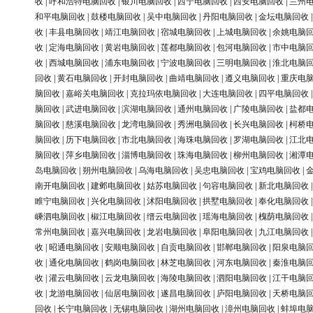
收
|
呼和浩特电脑回收
|
银川电脑回收
|
西宁电脑回收
|
西安电脑回收
|
兰州
和平电脑回收
|
鼓楼电脑回收
|
吴中电脑回收
|
丹阳电脑回收
|
金坛电脑回收
收
|
丰县电脑回收
|
靖江电脑回收
|
宿城电脑回收
|
上城电脑回收
|
余姚电脑
收
|
定海电脑回收
|
黄岩电脑回收
|
莲都电脑回收
|
包河电脑回收
|
市中电脑
收
|
西城电脑回收
|
浦东电脑回收
|
宁波电脑回收
|
三明电脑回收
|
淮北电脑
回收
|
黄石电脑回收
|
开封电脑回收
|
曲靖电脑回收
|
遵义电脑回收
|
重庆电
脑回收
|
嘉峪关电脑回收
|
克拉玛依电脑回收
|
大连电脑回收
|
四平电脑回收
脑回收
|
武进电脑回收
|
滨湖电脑回收
|
通州电脑回收
|
广陵电脑回收
|
盐都
脑回收
|
慈溪电脑回收
|
龙湾电脑回收
|
秀洲电脑回收
|
长兴电脑回收
|
柯桥
脑回收
|
历下电脑回收
|
市北电脑回收
|
海珠电脑回收
|
罗湖电脑回收
|
江北
脑回收
|
萍乡电脑回收
|
淄博电脑回收
|
珠海电脑回收
|
柳州电脑回收
|
湘潭
岛电脑回收
|
朔州电脑回收
|
乌海电脑回收
|
吴忠电脑回收
|
宝鸡电脑回收
|
南开电脑回收
|
建邺电脑回收
|
姑苏电脑回收
|
句容电脑回收
|
新北电脑回收
睢宁电脑回收
|
兴化电脑回收
|
沭阳电脑回收
|
拱墅电脑回收
|
奉化电脑回收
嵊泗电脑回收
|
椒江电脑回收
|
缙云电脑回收
|
瑶海电脑回收
|
槐荫电脑回收
常州电脑回收
|
嘉兴电脑回收
|
龙岩电脑回收
|
阜阳电脑回收
|
九江电脑回收
收
|
昭通电脑回收
|
安顺电脑回收
|
自贡电脑回收
|
邯郸电脑回收
|
阳泉电脑
收
|
通化电脑回收
|
鹤岗电脑回收
|
林芝电脑回收
|
河东电脑回收
|
秦淮电脑
收
|
灌云电脑回收
|
云龙电脑回收
|
海陵电脑回收
|
泗阳电脑回收
|
江干电脑
收
|
龙游电脑回收
|
仙居电脑回收
|
遂昌电脑回收
|
庐阳电脑回收
|
天桥电脑
回收
|
长宁电脑回收
|
无锡电脑回收
|
湖州电脑回收
|
漳州电脑回收
|
蚌埠电