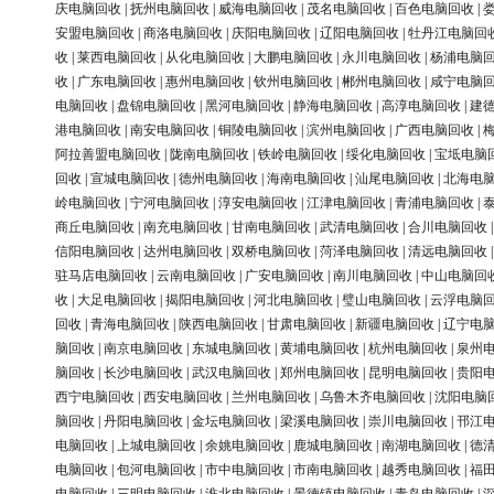
庆电脑回收
|
抚州电脑回收
|
威海电脑回收
|
茂名电脑回收
|
百色电脑回收
|
安盟电脑回收
|
商洛电脑回收
|
庆阳电脑回收
|
辽阳电脑回收
|
牡丹江电脑回
收
|
莱西电脑回收
|
从化电脑回收
|
大鹏电脑回收
|
永川电脑回收
|
杨浦电脑
收
|
广东电脑回收
|
惠州电脑回收
|
钦州电脑回收
|
郴州电脑回收
|
咸宁电脑
电脑回收
|
盘锦电脑回收
|
黑河电脑回收
|
静海电脑回收
|
高淳电脑回收
|
建
港电脑回收
|
南安电脑回收
|
铜陵电脑回收
|
滨州电脑回收
|
广西电脑回收
|
阿拉善盟电脑回收
|
陇南电脑回收
|
铁岭电脑回收
|
绥化电脑回收
|
宝坻电脑
回收
|
宣城电脑回收
|
德州电脑回收
|
海南电脑回收
|
汕尾电脑回收
|
北海电
岭电脑回收
|
宁河电脑回收
|
淳安电脑回收
|
江津电脑回收
|
青浦电脑回收
|
商丘电脑回收
|
南充电脑回收
|
甘南电脑回收
|
武清电脑回收
|
合川电脑回收
信阳电脑回收
|
达州电脑回收
|
双桥电脑回收
|
菏泽电脑回收
|
清远电脑回收
驻马店电脑回收
|
云南电脑回收
|
广安电脑回收
|
南川电脑回收
|
中山电脑回
收
|
大足电脑回收
|
揭阳电脑回收
|
河北电脑回收
|
璧山电脑回收
|
云浮电脑
回收
|
青海电脑回收
|
陕西电脑回收
|
甘肃电脑回收
|
新疆电脑回收
|
辽宁电
脑回收
|
南京电脑回收
|
东城电脑回收
|
黄埔电脑回收
|
杭州电脑回收
|
泉州
脑回收
|
长沙电脑回收
|
武汉电脑回收
|
郑州电脑回收
|
昆明电脑回收
|
贵阳
西宁电脑回收
|
西安电脑回收
|
兰州电脑回收
|
乌鲁木齐电脑回收
|
沈阳电脑
脑回收
|
丹阳电脑回收
|
金坛电脑回收
|
梁溪电脑回收
|
崇川电脑回收
|
邗江
电脑回收
|
上城电脑回收
|
余姚电脑回收
|
鹿城电脑回收
|
南湖电脑回收
|
德
电脑回收
|
包河电脑回收
|
市中电脑回收
|
市南电脑回收
|
越秀电脑回收
|
福