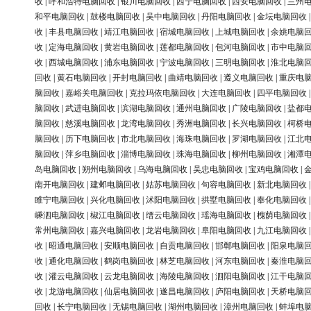
收
|
呼和浩特电脑回收
|
银川电脑回收
|
西宁电脑回收
|
西安电脑回收
|
兰州
和平电脑回收
|
鼓楼电脑回收
|
吴中电脑回收
|
丹阳电脑回收
|
金坛电脑回收
收
|
丰县电脑回收
|
靖江电脑回收
|
宿城电脑回收
|
上城电脑回收
|
余姚电脑
收
|
定海电脑回收
|
黄岩电脑回收
|
莲都电脑回收
|
包河电脑回收
|
市中电脑
收
|
西城电脑回收
|
浦东电脑回收
|
宁波电脑回收
|
三明电脑回收
|
淮北电脑
回收
|
黄石电脑回收
|
开封电脑回收
|
曲靖电脑回收
|
遵义电脑回收
|
重庆电
脑回收
|
嘉峪关电脑回收
|
克拉玛依电脑回收
|
大连电脑回收
|
四平电脑回收
脑回收
|
武进电脑回收
|
滨湖电脑回收
|
通州电脑回收
|
广陵电脑回收
|
盐都
脑回收
|
慈溪电脑回收
|
龙湾电脑回收
|
秀洲电脑回收
|
长兴电脑回收
|
柯桥
脑回收
|
历下电脑回收
|
市北电脑回收
|
海珠电脑回收
|
罗湖电脑回收
|
江北
脑回收
|
萍乡电脑回收
|
淄博电脑回收
|
珠海电脑回收
|
柳州电脑回收
|
湘潭
岛电脑回收
|
朔州电脑回收
|
乌海电脑回收
|
吴忠电脑回收
|
宝鸡电脑回收
|
南开电脑回收
|
建邺电脑回收
|
姑苏电脑回收
|
句容电脑回收
|
新北电脑回收
睢宁电脑回收
|
兴化电脑回收
|
沭阳电脑回收
|
拱墅电脑回收
|
奉化电脑回收
嵊泗电脑回收
|
椒江电脑回收
|
缙云电脑回收
|
瑶海电脑回收
|
槐荫电脑回收
常州电脑回收
|
嘉兴电脑回收
|
龙岩电脑回收
|
阜阳电脑回收
|
九江电脑回收
收
|
昭通电脑回收
|
安顺电脑回收
|
自贡电脑回收
|
邯郸电脑回收
|
阳泉电脑
收
|
通化电脑回收
|
鹤岗电脑回收
|
林芝电脑回收
|
河东电脑回收
|
秦淮电脑
收
|
灌云电脑回收
|
云龙电脑回收
|
海陵电脑回收
|
泗阳电脑回收
|
江干电脑
收
|
龙游电脑回收
|
仙居电脑回收
|
遂昌电脑回收
|
庐阳电脑回收
|
天桥电脑
回收
|
长宁电脑回收
|
无锡电脑回收
|
湖州电脑回收
|
漳州电脑回收
|
蚌埠电