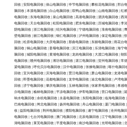
回收
|
安阳电脑回收
|
保山电脑回收
|
毕节电脑回收
|
攀枝花电脑回收
|
邢台
脑回收
|
本溪电脑回收
|
白山电脑回收
|
双鸭山电脑回收
|
山南电脑回收
|
红
电脑回收
|
东海电脑回收
|
泉山电脑回收
|
高港电脑回收
|
泗洪电脑回收
|
西
电脑回收
|
天台电脑回收
|
松阳电脑回收
|
肥东电脑回收
|
历城电脑回收
|
李
阴电脑回收
|
浙江电脑回收
|
绍兴电脑回收
|
宁德电脑回收
|
淮南电脑回收
|
壁电脑回收
|
丽江电脑回收
|
铜仁电脑回收
|
泸州电脑回收
|
保定电脑回收
|
回收
|
松原电脑回收
|
大庆电脑回收
|
那曲电脑回收
|
东丽电脑回收
|
雨花台
脑回收
|
铜山电脑回收
|
姜堰电脑回收
|
滨江电脑回收
|
乐清电脑回收
|
海宁
脑回收
|
城阳电脑回收
|
黄埔电脑回收
|
龙岗电脑回收
|
大渡口电脑回收
|
朝
电脑回收
|
赣州电脑回收
|
潍坊电脑回收
|
湛江电脑回收
|
贺州电脑回收
|
常
梁电脑回收
|
呼伦贝尔电脑回收
|
汉中电脑回收
|
张掖电脑回收
|
喀什电脑回
回收
|
宜兴电脑回收
|
滨海电脑回收
|
贾汪电脑回收
|
萧山电脑回收
|
龙港电
回收
|
即墨电脑回收
|
花都电脑回收
|
龙华电脑回收
|
渝北电脑回收
|
卢湾电
回收
|
济宁电脑回收
|
肇庆电脑回收
|
玉林电脑回收
|
张家界电脑回收
|
孝感
尔电脑回收
|
榆林电脑回收
|
平凉电脑回收
|
伊犁电脑回收
|
营口电脑回收
|
响水电脑回收
|
余杭电脑回收
|
永嘉电脑回收
|
东阳电脑回收
|
临海电脑回收
巴南电脑回收
|
闸北电脑回收
|
扬州电脑回收
|
舟山电脑回收
|
厦门电脑回收
收
|
益阳电脑回收
|
荆州电脑回收
|
濮阳电脑回收
|
遂宁电脑回收
|
沧州电脑
电脑回收
|
七台河电脑回收
|
澳门电脑回收
|
北辰电脑回收
|
江宁电脑回收
|
湖电脑回收
|
莱芜电脑回收
|
平度电脑回收
|
南沙电脑回收
|
光明电脑回收
|