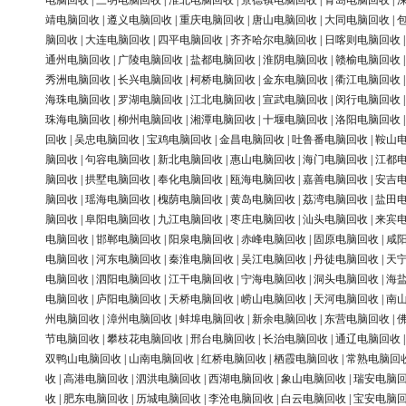
电脑回收
|
三明电脑回收
|
淮北电脑回收
|
景德镇电脑回收
|
青岛电脑回收
|
靖电脑回收
|
遵义电脑回收
|
重庆电脑回收
|
唐山电脑回收
|
大同电脑回收
|
脑回收
|
大连电脑回收
|
四平电脑回收
|
齐齐哈尔电脑回收
|
日喀则电脑回收
通州电脑回收
|
广陵电脑回收
|
盐都电脑回收
|
淮阴电脑回收
|
赣榆电脑回收
秀洲电脑回收
|
长兴电脑回收
|
柯桥电脑回收
|
金东电脑回收
|
衢江电脑回收
海珠电脑回收
|
罗湖电脑回收
|
江北电脑回收
|
宣武电脑回收
|
闵行电脑回收
珠海电脑回收
|
柳州电脑回收
|
湘潭电脑回收
|
十堰电脑回收
|
洛阳电脑回收
回收
|
吴忠电脑回收
|
宝鸡电脑回收
|
金昌电脑回收
|
吐鲁番电脑回收
|
鞍山
脑回收
|
句容电脑回收
|
新北电脑回收
|
惠山电脑回收
|
海门电脑回收
|
江都
脑回收
|
拱墅电脑回收
|
奉化电脑回收
|
瓯海电脑回收
|
嘉善电脑回收
|
安吉
脑回收
|
瑶海电脑回收
|
槐荫电脑回收
|
黄岛电脑回收
|
荔湾电脑回收
|
盐田
脑回收
|
阜阳电脑回收
|
九江电脑回收
|
枣庄电脑回收
|
汕头电脑回收
|
来宾
电脑回收
|
邯郸电脑回收
|
阳泉电脑回收
|
赤峰电脑回收
|
固原电脑回收
|
咸
电脑回收
|
河东电脑回收
|
秦淮电脑回收
|
吴江电脑回收
|
丹徒电脑回收
|
天
电脑回收
|
泗阳电脑回收
|
江干电脑回收
|
宁海电脑回收
|
洞头电脑回收
|
海
电脑回收
|
庐阳电脑回收
|
天桥电脑回收
|
崂山电脑回收
|
天河电脑回收
|
南
州电脑回收
|
漳州电脑回收
|
蚌埠电脑回收
|
新余电脑回收
|
东营电脑回收
|
节电脑回收
|
攀枝花电脑回收
|
邢台电脑回收
|
长治电脑回收
|
通辽电脑回收
双鸭山电脑回收
|
山南电脑回收
|
红桥电脑回收
|
栖霞电脑回收
|
常熟电脑回
收
|
高港电脑回收
|
泗洪电脑回收
|
西湖电脑回收
|
象山电脑回收
|
瑞安电脑
收
|
肥东电脑回收
|
历城电脑回收
|
李沧电脑回收
|
白云电脑回收
|
宝安电脑