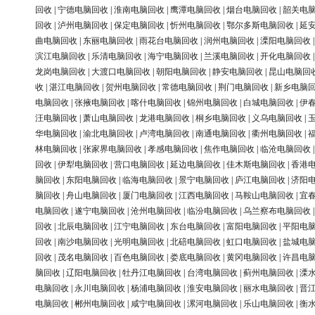
回收
|
宁德电脑回收
|
淮南电脑回收
|
鹰潭电脑回收
|
烟台电脑回收
|
韶关电
回收
|
泸州电脑回收
|
保定电脑回收
|
忻州电脑回收
|
鄂尔多斯电脑回收
|
延
曲电脑回收
|
东丽电脑回收
|
雨花台电脑回收
|
润州电脑回收
|
溧阳电脑回收
滨江电脑回收
|
乐清电脑回收
|
海宁电脑回收
|
兰溪电脑回收
|
开化电脑回收
龙岗电脑回收
|
大渡口电脑回收
|
朝阳电脑回收
|
静安电脑回收
|
昆山电脑回
收
|
湛江电脑回收
|
贺州电脑回收
|
常德电脑回收
|
荆门电脑回收
|
新乡电脑
电脑回收
|
张掖电脑回收
|
喀什电脑回收
|
锦州电脑回收
|
白城电脑回收
|
伊
汪电脑回收
|
萧山电脑回收
|
龙港电脑回收
|
桐乡电脑回收
|
义乌电脑回收
|
华电脑回收
|
渝北电脑回收
|
卢湾电脑回收
|
南通电脑回收
|
衢州电脑回收
|
林电脑回收
|
张家界电脑回收
|
孝感电脑回收
|
焦作电脑回收
|
临沧电脑回收
回收
|
伊犁电脑回收
|
营口电脑回收
|
延边电脑回收
|
佳木斯电脑回收
|
香港
脑回收
|
东阳电脑回收
|
临海电脑回收
|
景宁电脑回收
|
庐江电脑回收
|
济阳
脑回收
|
舟山电脑回收
|
厦门电脑回收
|
江西电脑回收
|
马鞍山电脑回收
|
宜
电脑回收
|
遂宁电脑回收
|
沧州电脑回收
|
临汾电脑回收
|
乌兰察布电脑回收
回收
|
北辰电脑回收
|
江宁电脑回收
|
东台电脑回收
|
富阳电脑回收
|
平阳电
回收
|
南沙电脑回收
|
光明电脑回收
|
北碚电脑回收
|
虹口电脑回收
|
盐城电
回收
|
茂名电脑回收
|
百色电脑回收
|
娄底电脑回收
|
黄冈电脑回收
|
许昌电
脑回收
|
辽阳电脑回收
|
牡丹江电脑回收
|
台湾电脑回收
|
蓟州电脑回收
|
溧
电脑回收
|
永川电脑回收
|
杨浦电脑回收
|
淮安电脑回收
|
丽水电脑回收
|
晋
电脑回收
|
郴州电脑回收
|
咸宁电脑回收
|
漯河电脑回收
|
乐山电脑回收
|
衡