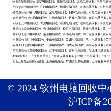
收
|
静海电脑回收
|
高淳电脑回收
|
建德电脑回收
|
文成电脑回收
|
平阴电脑
回收
|
滨州电脑回收
|
广西电脑回收
|
梅州电脑回收
|
河池电脑回收
|
永州电
岭电脑回收
|
绥化电脑回收
|
宝坻电脑回收
|
桐庐电脑回收
|
泰顺电脑回收
|
南电脑回收
|
汕尾电脑回收
|
北海电脑回收
|
怀化电脑回收
|
南阳电脑回收
|
回收
|
江津电脑回收
|
青浦电脑回收
|
泰州电脑回收
|
池州电脑回收
|
柳城电
脑回收
|
武清电脑回收
|
合川电脑回收
|
松江电脑回收
|
宿迁电脑回收
|
黄山
脑回收
|
菏泽电脑回收
|
清远电脑回收
|
河南电脑回收
|
周口电脑回收
|
雅安
电脑回收
|
南川电脑回收
|
中山电脑回收
|
贵州电脑回收
|
巴中电脑回收
|
荣
电脑回收
|
璧山电脑回收
|
云浮电脑回收
|
山西电脑回收
|
铜梁电脑回收
|
内
肃电脑回收
|
新疆电脑回收
|
辽宁电脑回收
|
吉林电脑回收
|
黑龙江电脑回收
360竞价推广
|
上海整合营销
|
上海会议展览服务
|
上海OA办公软件
|
上海AS
理
|
上海自适应网站建设
|
上海模板建站
|
广州美发饰品销售
|
上海互联网销
© 2024 钦州电脑回收中心 版权
沪ICP备20