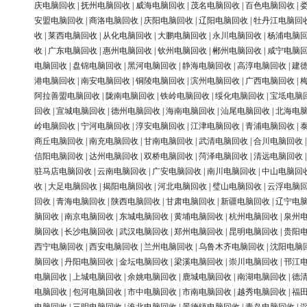
庆电脑回收
|
抚州电脑回收
|
威海电脑回收
|
茂名电脑回收
|
百色电脑回收
|
安盟电脑回收
|
商洛电脑回收
|
庆阳电脑回收
|
辽阳电脑回收
|
牡丹江电脑回
收
|
莱西电脑回收
|
从化电脑回收
|
大鹏电脑回收
|
永川电脑回收
|
杨浦电脑
收
|
广东电脑回收
|
惠州电脑回收
|
钦州电脑回收
|
郴州电脑回收
|
咸宁电脑
电脑回收
|
盘锦电脑回收
|
黑河电脑回收
|
静海电脑回收
|
高淳电脑回收
|
建
港电脑回收
|
南安电脑回收
|
铜陵电脑回收
|
滨州电脑回收
|
广西电脑回收
|
阿拉善盟电脑回收
|
陇南电脑回收
|
铁岭电脑回收
|
绥化电脑回收
|
宝坻电脑
回收
|
宣城电脑回收
|
德州电脑回收
|
海南电脑回收
|
汕尾电脑回收
|
北海电
岭电脑回收
|
宁河电脑回收
|
淳安电脑回收
|
江津电脑回收
|
青浦电脑回收
|
商丘电脑回收
|
南充电脑回收
|
甘南电脑回收
|
武清电脑回收
|
合川电脑回收
信阳电脑回收
|
达州电脑回收
|
双桥电脑回收
|
菏泽电脑回收
|
清远电脑回收
驻马店电脑回收
|
云南电脑回收
|
广安电脑回收
|
南川电脑回收
|
中山电脑回
收
|
大足电脑回收
|
揭阳电脑回收
|
河北电脑回收
|
璧山电脑回收
|
云浮电脑
回收
|
青海电脑回收
|
陕西电脑回收
|
甘肃电脑回收
|
新疆电脑回收
|
辽宁电
脑回收
|
南京电脑回收
|
东城电脑回收
|
黄埔电脑回收
|
杭州电脑回收
|
泉州
脑回收
|
长沙电脑回收
|
武汉电脑回收
|
郑州电脑回收
|
昆明电脑回收
|
贵阳
西宁电脑回收
|
西安电脑回收
|
兰州电脑回收
|
乌鲁木齐电脑回收
|
沈阳电脑
脑回收
|
丹阳电脑回收
|
金坛电脑回收
|
梁溪电脑回收
|
崇川电脑回收
|
邗江
电脑回收
|
上城电脑回收
|
余姚电脑回收
|
鹿城电脑回收
|
南湖电脑回收
|
德
电脑回收
|
包河电脑回收
|
市中电脑回收
|
市南电脑回收
|
越秀电脑回收
|
福