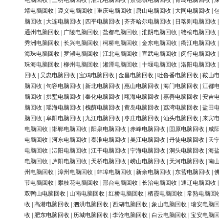
电脑回收
|
三明电脑回收
|
淮北电脑回收
|
景德镇电脑回收
|
青岛电脑回收
|
靖电脑回收
|
遵义电脑回收
|
重庆电脑回收
|
唐山电脑回收
|
大同电脑回收
|
脑回收
|
大连电脑回收
|
四平电脑回收
|
齐齐哈尔电脑回收
|
日喀则电脑回收
通州电脑回收
|
广陵电脑回收
|
盐都电脑回收
|
淮阴电脑回收
|
赣榆电脑回收
秀洲电脑回收
|
长兴电脑回收
|
柯桥电脑回收
|
金东电脑回收
|
衢江电脑回收
海珠电脑回收
|
罗湖电脑回收
|
江北电脑回收
|
宣武电脑回收
|
闵行电脑回收
珠海电脑回收
|
柳州电脑回收
|
湘潭电脑回收
|
十堰电脑回收
|
洛阳电脑回收
回收
|
吴忠电脑回收
|
宝鸡电脑回收
|
金昌电脑回收
|
吐鲁番电脑回收
|
鞍山
脑回收
|
句容电脑回收
|
新北电脑回收
|
惠山电脑回收
|
海门电脑回收
|
江都
脑回收
|
拱墅电脑回收
|
奉化电脑回收
|
瓯海电脑回收
|
嘉善电脑回收
|
安吉
脑回收
|
瑶海电脑回收
|
槐荫电脑回收
|
黄岛电脑回收
|
荔湾电脑回收
|
盐田
脑回收
|
阜阳电脑回收
|
九江电脑回收
|
枣庄电脑回收
|
汕头电脑回收
|
来宾
电脑回收
|
邯郸电脑回收
|
阳泉电脑回收
|
赤峰电脑回收
|
固原电脑回收
|
咸
电脑回收
|
河东电脑回收
|
秦淮电脑回收
|
吴江电脑回收
|
丹徒电脑回收
|
天
电脑回收
|
泗阳电脑回收
|
江干电脑回收
|
宁海电脑回收
|
洞头电脑回收
|
海
电脑回收
|
庐阳电脑回收
|
天桥电脑回收
|
崂山电脑回收
|
天河电脑回收
|
南
州电脑回收
|
漳州电脑回收
|
蚌埠电脑回收
|
新余电脑回收
|
东营电脑回收
|
节电脑回收
|
攀枝花电脑回收
|
邢台电脑回收
|
长治电脑回收
|
通辽电脑回收
双鸭山电脑回收
|
山南电脑回收
|
红桥电脑回收
|
栖霞电脑回收
|
常熟电脑回
收
|
高港电脑回收
|
泗洪电脑回收
|
西湖电脑回收
|
象山电脑回收
|
瑞安电脑
收
|
肥东电脑回收
|
历城电脑回收
|
李沧电脑回收
|
白云电脑回收
|
宝安电脑