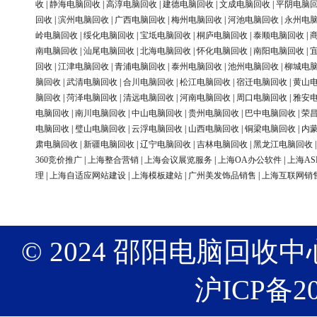
收
|
静海电脑回收
|
高淳电脑回收
|
建德电脑回收
|
文成电脑回收
|
平阴电脑
回收
|
滨州电脑回收
|
广西电脑回收
|
梅州电脑回收
|
河池电脑回收
|
永州电
岭电脑回收
|
绥化电脑回收
|
宝坻电脑回收
|
桐庐电脑回收
|
泰顺电脑回收
|
南电脑回收
|
汕尾电脑回收
|
北海电脑回收
|
怀化电脑回收
|
南阳电脑回收
|
回收
|
江津电脑回收
|
青浦电脑回收
|
泰州电脑回收
|
池州电脑回收
|
柳城电
脑回收
|
武清电脑回收
|
合川电脑回收
|
松江电脑回收
|
宿迁电脑回收
|
黄山
脑回收
|
菏泽电脑回收
|
清远电脑回收
|
河南电脑回收
|
周口电脑回收
|
雅安
电脑回收
|
南川电脑回收
|
中山电脑回收
|
贵州电脑回收
|
巴中电脑回收
|
荣
电脑回收
|
璧山电脑回收
|
云浮电脑回收
|
山西电脑回收
|
铜梁电脑回收
|
内
肃电脑回收
|
新疆电脑回收
|
辽宁电脑回收
|
吉林电脑回收
|
黑龙江电脑回收
360竞价推广
|
上海整合营销
|
上海会议展览服务
|
上海OA办公软件
|
上海AS
理
|
上海自适应网站建设
|
上海模板建站
|
广州美发饰品销售
|
上海互联网销
© 2024 邵阳电脑回收中心 版权
沪ICP备20