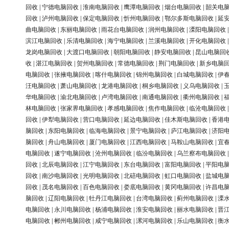
回收
|
宁德电脑回收
|
淮南电脑回收
|
鹰潭电脑回收
|
烟台电脑回收
|
韶关电
回收
|
泸州电脑回收
|
保定电脑回收
|
忻州电脑回收
|
鄂尔多斯电脑回收
|
延
曲电脑回收
|
东丽电脑回收
|
雨花台电脑回收
|
润州电脑回收
|
溧阳电脑回收
滨江电脑回收
|
乐清电脑回收
|
海宁电脑回收
|
兰溪电脑回收
|
开化电脑回收
龙岗电脑回收
|
大渡口电脑回收
|
朝阳电脑回收
|
静安电脑回收
|
昆山电脑回
收
|
湛江电脑回收
|
贺州电脑回收
|
常德电脑回收
|
荆门电脑回收
|
新乡电脑
电脑回收
|
张掖电脑回收
|
喀什电脑回收
|
锦州电脑回收
|
白城电脑回收
|
伊
汪电脑回收
|
萧山电脑回收
|
龙港电脑回收
|
桐乡电脑回收
|
义乌电脑回收
|
华电脑回收
|
渝北电脑回收
|
卢湾电脑回收
|
南通电脑回收
|
衢州电脑回收
|
林电脑回收
|
张家界电脑回收
|
孝感电脑回收
|
焦作电脑回收
|
临沧电脑回收
回收
|
伊犁电脑回收
|
营口电脑回收
|
延边电脑回收
|
佳木斯电脑回收
|
香港
脑回收
|
东阳电脑回收
|
临海电脑回收
|
景宁电脑回收
|
庐江电脑回收
|
济阳
脑回收
|
舟山电脑回收
|
厦门电脑回收
|
江西电脑回收
|
马鞍山电脑回收
|
宜
电脑回收
|
遂宁电脑回收
|
沧州电脑回收
|
临汾电脑回收
|
乌兰察布电脑回收
回收
|
北辰电脑回收
|
江宁电脑回收
|
东台电脑回收
|
富阳电脑回收
|
平阳电
回收
|
南沙电脑回收
|
光明电脑回收
|
北碚电脑回收
|
虹口电脑回收
|
盐城电
回收
|
茂名电脑回收
|
百色电脑回收
|
娄底电脑回收
|
黄冈电脑回收
|
许昌电
脑回收
|
辽阳电脑回收
|
牡丹江电脑回收
|
台湾电脑回收
|
蓟州电脑回收
|
溧
电脑回收
|
永川电脑回收
|
杨浦电脑回收
|
淮安电脑回收
|
丽水电脑回收
|
晋
电脑回收
|
郴州电脑回收
|
咸宁电脑回收
|
漯河电脑回收
|
乐山电脑回收
|
衡