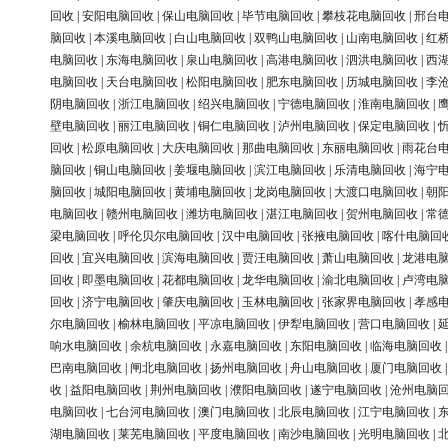
回收
|
安阳电脑回收
|
保山电脑回收
|
毕节电脑回收
|
攀枝花电脑回收
|
邢台
脑回收
|
本溪电脑回收
|
白山电脑回收
|
双鸭山电脑回收
|
山南电脑回收
|
红
电脑回收
|
东海电脑回收
|
泉山电脑回收
|
高港电脑回收
|
泗洪电脑回收
|
西
电脑回收
|
天台电脑回收
|
松阳电脑回收
|
肥东电脑回收
|
历城电脑回收
|
李
阴电脑回收
|
浙江电脑回收
|
绍兴电脑回收
|
宁德电脑回收
|
淮南电脑回收
|
壁电脑回收
|
丽江电脑回收
|
铜仁电脑回收
|
泸州电脑回收
|
保定电脑回收
|
回收
|
松原电脑回收
|
大庆电脑回收
|
那曲电脑回收
|
东丽电脑回收
|
雨花台
脑回收
|
铜山电脑回收
|
姜堰电脑回收
|
滨江电脑回收
|
乐清电脑回收
|
海宁
脑回收
|
城阳电脑回收
|
黄埔电脑回收
|
龙岗电脑回收
|
大渡口电脑回收
|
朝
电脑回收
|
赣州电脑回收
|
潍坊电脑回收
|
湛江电脑回收
|
贺州电脑回收
|
常
梁电脑回收
|
呼伦贝尔电脑回收
|
汉中电脑回收
|
张掖电脑回收
|
喀什电脑回
回收
|
宜兴电脑回收
|
滨海电脑回收
|
贾汪电脑回收
|
萧山电脑回收
|
龙港电
回收
|
即墨电脑回收
|
花都电脑回收
|
龙华电脑回收
|
渝北电脑回收
|
卢湾电
回收
|
济宁电脑回收
|
肇庆电脑回收
|
玉林电脑回收
|
张家界电脑回收
|
孝感
尔电脑回收
|
榆林电脑回收
|
平凉电脑回收
|
伊犁电脑回收
|
营口电脑回收
|
响水电脑回收
|
余杭电脑回收
|
永嘉电脑回收
|
东阳电脑回收
|
临海电脑回收
巴南电脑回收
|
闸北电脑回收
|
扬州电脑回收
|
舟山电脑回收
|
厦门电脑回收
收
|
益阳电脑回收
|
荆州电脑回收
|
濮阳电脑回收
|
遂宁电脑回收
|
沧州电脑
电脑回收
|
七台河电脑回收
|
澳门电脑回收
|
北辰电脑回收
|
江宁电脑回收
|
湖电脑回收
|
莱芜电脑回收
|
平度电脑回收
|
南沙电脑回收
|
光明电脑回收
|