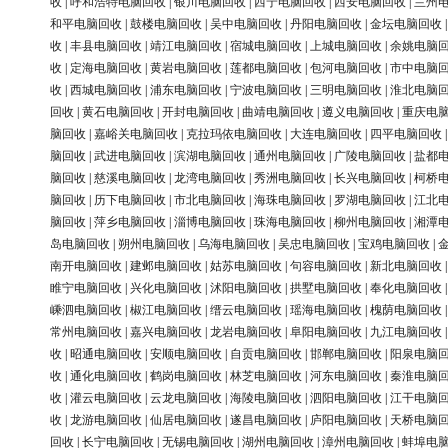
收
|
呼和浩特电脑回收
|
银川电脑回收
|
西宁电脑回收
|
西安电脑回收
|
兰州
和平电脑回收
|
鼓楼电脑回收
|
吴中电脑回收
|
丹阳电脑回收
|
金坛电脑回收
收
|
丰县电脑回收
|
靖江电脑回收
|
宿城电脑回收
|
上城电脑回收
|
余姚电脑
收
|
定海电脑回收
|
黄岩电脑回收
|
莲都电脑回收
|
包河电脑回收
|
市中电脑
收
|
西城电脑回收
|
浦东电脑回收
|
宁波电脑回收
|
三明电脑回收
|
淮北电脑
回收
|
黄石电脑回收
|
开封电脑回收
|
曲靖电脑回收
|
遵义电脑回收
|
重庆电
脑回收
|
嘉峪关电脑回收
|
克拉玛依电脑回收
|
大连电脑回收
|
四平电脑回收
脑回收
|
武进电脑回收
|
滨湖电脑回收
|
通州电脑回收
|
广陵电脑回收
|
盐都
脑回收
|
慈溪电脑回收
|
龙湾电脑回收
|
秀洲电脑回收
|
长兴电脑回收
|
柯桥
脑回收
|
历下电脑回收
|
市北电脑回收
|
海珠电脑回收
|
罗湖电脑回收
|
江北
脑回收
|
萍乡电脑回收
|
淄博电脑回收
|
珠海电脑回收
|
柳州电脑回收
|
湘潭
岛电脑回收
|
朔州电脑回收
|
乌海电脑回收
|
吴忠电脑回收
|
宝鸡电脑回收
|
南开电脑回收
|
建邺电脑回收
|
姑苏电脑回收
|
句容电脑回收
|
新北电脑回收
睢宁电脑回收
|
兴化电脑回收
|
沭阳电脑回收
|
拱墅电脑回收
|
奉化电脑回收
嵊泗电脑回收
|
椒江电脑回收
|
缙云电脑回收
|
瑶海电脑回收
|
槐荫电脑回收
常州电脑回收
|
嘉兴电脑回收
|
龙岩电脑回收
|
阜阳电脑回收
|
九江电脑回收
收
|
昭通电脑回收
|
安顺电脑回收
|
自贡电脑回收
|
邯郸电脑回收
|
阳泉电脑
收
|
通化电脑回收
|
鹤岗电脑回收
|
林芝电脑回收
|
河东电脑回收
|
秦淮电脑
收
|
灌云电脑回收
|
云龙电脑回收
|
海陵电脑回收
|
泗阳电脑回收
|
江干电脑
收
|
龙游电脑回收
|
仙居电脑回收
|
遂昌电脑回收
|
庐阳电脑回收
|
天桥电脑
回收
|
长宁电脑回收
|
无锡电脑回收
|
湖州电脑回收
|
漳州电脑回收
|
蚌埠电