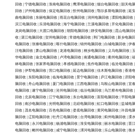
回收
|
宁德电脑回收
|
淮南电脑回收
|
鹰潭电脑回收
|
烟台电脑回收
|
韶关电
回收
|
泸州电脑回收
|
保定电脑回收
|
忻州电脑回收
|
鄂尔多斯电脑回收
|
延
曲电脑回收
|
东丽电脑回收
|
雨花台电脑回收
|
润州电脑回收
|
溧阳电脑回收
滨江电脑回收
|
乐清电脑回收
|
海宁电脑回收
|
兰溪电脑回收
|
开化电脑回收
龙岗电脑回收
|
大渡口电脑回收
|
朝阳电脑回收
|
静安电脑回收
|
昆山电脑回
收
|
湛江电脑回收
|
贺州电脑回收
|
常德电脑回收
|
荆门电脑回收
|
新乡电脑
电脑回收
|
张掖电脑回收
|
喀什电脑回收
|
锦州电脑回收
|
白城电脑回收
|
伊
汪电脑回收
|
萧山电脑回收
|
龙港电脑回收
|
桐乡电脑回收
|
义乌电脑回收
|
华电脑回收
|
渝北电脑回收
|
卢湾电脑回收
|
南通电脑回收
|
衢州电脑回收
|
林电脑回收
|
张家界电脑回收
|
孝感电脑回收
|
焦作电脑回收
|
临沧电脑回收
回收
|
伊犁电脑回收
|
营口电脑回收
|
延边电脑回收
|
佳木斯电脑回收
|
香港
脑回收
|
东阳电脑回收
|
临海电脑回收
|
景宁电脑回收
|
庐江电脑回收
|
济阳
脑回收
|
舟山电脑回收
|
厦门电脑回收
|
江西电脑回收
|
马鞍山电脑回收
|
宜
电脑回收
|
遂宁电脑回收
|
沧州电脑回收
|
临汾电脑回收
|
乌兰察布电脑回收
回收
|
北辰电脑回收
|
江宁电脑回收
|
东台电脑回收
|
富阳电脑回收
|
平阳电
回收
|
南沙电脑回收
|
光明电脑回收
|
北碚电脑回收
|
虹口电脑回收
|
盐城电
回收
|
茂名电脑回收
|
百色电脑回收
|
娄底电脑回收
|
黄冈电脑回收
|
许昌电
脑回收
|
辽阳电脑回收
|
牡丹江电脑回收
|
台湾电脑回收
|
蓟州电脑回收
|
溧
电脑回收
|
永川电脑回收
|
杨浦电脑回收
|
淮安电脑回收
|
丽水电脑回收
|
晋
电脑回收
|
郴州电脑回收
|
咸宁电脑回收
|
漯河电脑回收
|
乐山电脑回收
|
衡