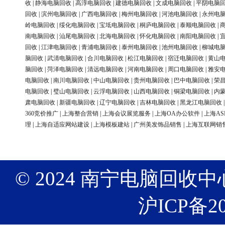
收
|
静海电脑回收
|
高淳电脑回收
|
建德电脑回收
|
文成电脑回收
|
平阴电脑
回收
|
滨州电脑回收
|
广西电脑回收
|
梅州电脑回收
|
河池电脑回收
|
永州电
岭电脑回收
|
绥化电脑回收
|
宝坻电脑回收
|
桐庐电脑回收
|
泰顺电脑回收
|
南电脑回收
|
汕尾电脑回收
|
北海电脑回收
|
怀化电脑回收
|
南阳电脑回收
|
回收
|
江津电脑回收
|
青浦电脑回收
|
泰州电脑回收
|
池州电脑回收
|
柳城电
脑回收
|
武清电脑回收
|
合川电脑回收
|
松江电脑回收
|
宿迁电脑回收
|
黄山
脑回收
|
菏泽电脑回收
|
清远电脑回收
|
河南电脑回收
|
周口电脑回收
|
雅安
电脑回收
|
南川电脑回收
|
中山电脑回收
|
贵州电脑回收
|
巴中电脑回收
|
荣
电脑回收
|
璧山电脑回收
|
云浮电脑回收
|
山西电脑回收
|
铜梁电脑回收
|
内
肃电脑回收
|
新疆电脑回收
|
辽宁电脑回收
|
吉林电脑回收
|
黑龙江电脑回收
360竞价推广
|
上海整合营销
|
上海会议展览服务
|
上海OA办公软件
|
上海AS
理
|
上海自适应网站建设
|
上海模板建站
|
广州美发饰品销售
|
上海互联网销
© 2024 南宁电脑回收中心 版权
沪ICP备20