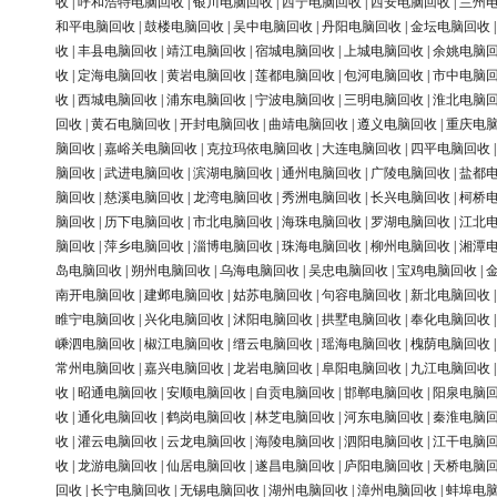
收
|
呼和浩特电脑回收
|
银川电脑回收
|
西宁电脑回收
|
西安电脑回收
|
兰州
和平电脑回收
|
鼓楼电脑回收
|
吴中电脑回收
|
丹阳电脑回收
|
金坛电脑回收
收
|
丰县电脑回收
|
靖江电脑回收
|
宿城电脑回收
|
上城电脑回收
|
余姚电脑
收
|
定海电脑回收
|
黄岩电脑回收
|
莲都电脑回收
|
包河电脑回收
|
市中电脑
收
|
西城电脑回收
|
浦东电脑回收
|
宁波电脑回收
|
三明电脑回收
|
淮北电脑
回收
|
黄石电脑回收
|
开封电脑回收
|
曲靖电脑回收
|
遵义电脑回收
|
重庆电
脑回收
|
嘉峪关电脑回收
|
克拉玛依电脑回收
|
大连电脑回收
|
四平电脑回收
脑回收
|
武进电脑回收
|
滨湖电脑回收
|
通州电脑回收
|
广陵电脑回收
|
盐都
脑回收
|
慈溪电脑回收
|
龙湾电脑回收
|
秀洲电脑回收
|
长兴电脑回收
|
柯桥
脑回收
|
历下电脑回收
|
市北电脑回收
|
海珠电脑回收
|
罗湖电脑回收
|
江北
脑回收
|
萍乡电脑回收
|
淄博电脑回收
|
珠海电脑回收
|
柳州电脑回收
|
湘潭
岛电脑回收
|
朔州电脑回收
|
乌海电脑回收
|
吴忠电脑回收
|
宝鸡电脑回收
|
南开电脑回收
|
建邺电脑回收
|
姑苏电脑回收
|
句容电脑回收
|
新北电脑回收
睢宁电脑回收
|
兴化电脑回收
|
沭阳电脑回收
|
拱墅电脑回收
|
奉化电脑回收
嵊泗电脑回收
|
椒江电脑回收
|
缙云电脑回收
|
瑶海电脑回收
|
槐荫电脑回收
常州电脑回收
|
嘉兴电脑回收
|
龙岩电脑回收
|
阜阳电脑回收
|
九江电脑回收
收
|
昭通电脑回收
|
安顺电脑回收
|
自贡电脑回收
|
邯郸电脑回收
|
阳泉电脑
收
|
通化电脑回收
|
鹤岗电脑回收
|
林芝电脑回收
|
河东电脑回收
|
秦淮电脑
收
|
灌云电脑回收
|
云龙电脑回收
|
海陵电脑回收
|
泗阳电脑回收
|
江干电脑
收
|
龙游电脑回收
|
仙居电脑回收
|
遂昌电脑回收
|
庐阳电脑回收
|
天桥电脑
回收
|
长宁电脑回收
|
无锡电脑回收
|
湖州电脑回收
|
漳州电脑回收
|
蚌埠电