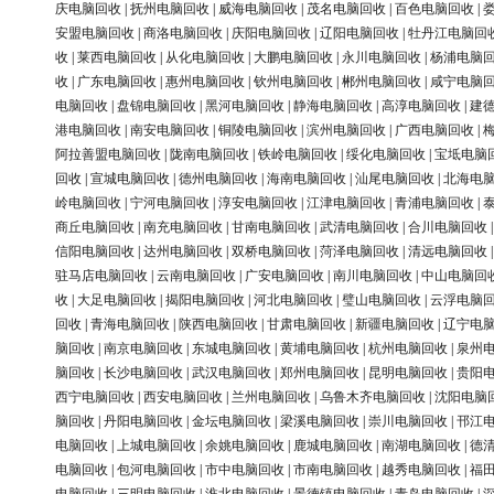
庆电脑回收
|
抚州电脑回收
|
威海电脑回收
|
茂名电脑回收
|
百色电脑回收
|
安盟电脑回收
|
商洛电脑回收
|
庆阳电脑回收
|
辽阳电脑回收
|
牡丹江电脑回
收
|
莱西电脑回收
|
从化电脑回收
|
大鹏电脑回收
|
永川电脑回收
|
杨浦电脑
收
|
广东电脑回收
|
惠州电脑回收
|
钦州电脑回收
|
郴州电脑回收
|
咸宁电脑
电脑回收
|
盘锦电脑回收
|
黑河电脑回收
|
静海电脑回收
|
高淳电脑回收
|
建
港电脑回收
|
南安电脑回收
|
铜陵电脑回收
|
滨州电脑回收
|
广西电脑回收
|
阿拉善盟电脑回收
|
陇南电脑回收
|
铁岭电脑回收
|
绥化电脑回收
|
宝坻电脑
回收
|
宣城电脑回收
|
德州电脑回收
|
海南电脑回收
|
汕尾电脑回收
|
北海电
岭电脑回收
|
宁河电脑回收
|
淳安电脑回收
|
江津电脑回收
|
青浦电脑回收
|
商丘电脑回收
|
南充电脑回收
|
甘南电脑回收
|
武清电脑回收
|
合川电脑回收
信阳电脑回收
|
达州电脑回收
|
双桥电脑回收
|
菏泽电脑回收
|
清远电脑回收
驻马店电脑回收
|
云南电脑回收
|
广安电脑回收
|
南川电脑回收
|
中山电脑回
收
|
大足电脑回收
|
揭阳电脑回收
|
河北电脑回收
|
璧山电脑回收
|
云浮电脑
回收
|
青海电脑回收
|
陕西电脑回收
|
甘肃电脑回收
|
新疆电脑回收
|
辽宁电
脑回收
|
南京电脑回收
|
东城电脑回收
|
黄埔电脑回收
|
杭州电脑回收
|
泉州
脑回收
|
长沙电脑回收
|
武汉电脑回收
|
郑州电脑回收
|
昆明电脑回收
|
贵阳
西宁电脑回收
|
西安电脑回收
|
兰州电脑回收
|
乌鲁木齐电脑回收
|
沈阳电脑
脑回收
|
丹阳电脑回收
|
金坛电脑回收
|
梁溪电脑回收
|
崇川电脑回收
|
邗江
电脑回收
|
上城电脑回收
|
余姚电脑回收
|
鹿城电脑回收
|
南湖电脑回收
|
德
电脑回收
|
包河电脑回收
|
市中电脑回收
|
市南电脑回收
|
越秀电脑回收
|
福