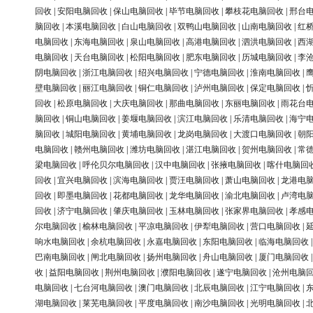
回收
|
安阳电脑回收
|
保山电脑回收
|
毕节电脑回收
|
攀枝花电脑回收
|
邢台
脑回收
|
本溪电脑回收
|
白山电脑回收
|
双鸭山电脑回收
|
山南电脑回收
|
红
电脑回收
|
东海电脑回收
|
泉山电脑回收
|
高港电脑回收
|
泗洪电脑回收
|
西
电脑回收
|
天台电脑回收
|
松阳电脑回收
|
肥东电脑回收
|
历城电脑回收
|
李
阴电脑回收
|
浙江电脑回收
|
绍兴电脑回收
|
宁德电脑回收
|
淮南电脑回收
|
壁电脑回收
|
丽江电脑回收
|
铜仁电脑回收
|
泸州电脑回收
|
保定电脑回收
|
回收
|
松原电脑回收
|
大庆电脑回收
|
那曲电脑回收
|
东丽电脑回收
|
雨花台
脑回收
|
铜山电脑回收
|
姜堰电脑回收
|
滨江电脑回收
|
乐清电脑回收
|
海宁
脑回收
|
城阳电脑回收
|
黄埔电脑回收
|
龙岗电脑回收
|
大渡口电脑回收
|
朝
电脑回收
|
赣州电脑回收
|
潍坊电脑回收
|
湛江电脑回收
|
贺州电脑回收
|
常
梁电脑回收
|
呼伦贝尔电脑回收
|
汉中电脑回收
|
张掖电脑回收
|
喀什电脑回
回收
|
宜兴电脑回收
|
滨海电脑回收
|
贾汪电脑回收
|
萧山电脑回收
|
龙港电
回收
|
即墨电脑回收
|
花都电脑回收
|
龙华电脑回收
|
渝北电脑回收
|
卢湾电
回收
|
济宁电脑回收
|
肇庆电脑回收
|
玉林电脑回收
|
张家界电脑回收
|
孝感
尔电脑回收
|
榆林电脑回收
|
平凉电脑回收
|
伊犁电脑回收
|
营口电脑回收
|
响水电脑回收
|
余杭电脑回收
|
永嘉电脑回收
|
东阳电脑回收
|
临海电脑回收
巴南电脑回收
|
闸北电脑回收
|
扬州电脑回收
|
舟山电脑回收
|
厦门电脑回收
收
|
益阳电脑回收
|
荆州电脑回收
|
濮阳电脑回收
|
遂宁电脑回收
|
沧州电脑
电脑回收
|
七台河电脑回收
|
澳门电脑回收
|
北辰电脑回收
|
江宁电脑回收
|
湖电脑回收
|
莱芜电脑回收
|
平度电脑回收
|
南沙电脑回收
|
光明电脑回收
|