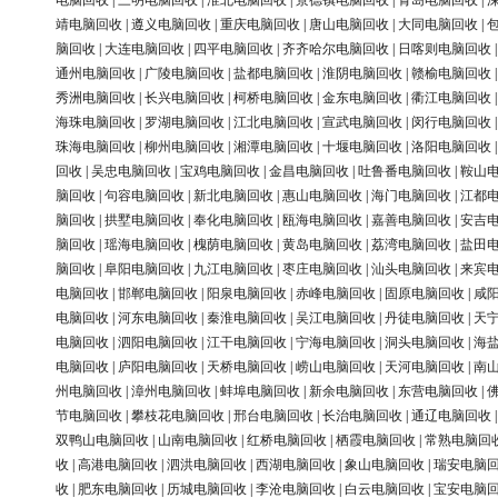
电脑回收
|
三明电脑回收
|
淮北电脑回收
|
景德镇电脑回收
|
青岛电脑回收
|
靖电脑回收
|
遵义电脑回收
|
重庆电脑回收
|
唐山电脑回收
|
大同电脑回收
|
脑回收
|
大连电脑回收
|
四平电脑回收
|
齐齐哈尔电脑回收
|
日喀则电脑回收
通州电脑回收
|
广陵电脑回收
|
盐都电脑回收
|
淮阴电脑回收
|
赣榆电脑回收
秀洲电脑回收
|
长兴电脑回收
|
柯桥电脑回收
|
金东电脑回收
|
衢江电脑回收
海珠电脑回收
|
罗湖电脑回收
|
江北电脑回收
|
宣武电脑回收
|
闵行电脑回收
珠海电脑回收
|
柳州电脑回收
|
湘潭电脑回收
|
十堰电脑回收
|
洛阳电脑回收
回收
|
吴忠电脑回收
|
宝鸡电脑回收
|
金昌电脑回收
|
吐鲁番电脑回收
|
鞍山
脑回收
|
句容电脑回收
|
新北电脑回收
|
惠山电脑回收
|
海门电脑回收
|
江都
脑回收
|
拱墅电脑回收
|
奉化电脑回收
|
瓯海电脑回收
|
嘉善电脑回收
|
安吉
脑回收
|
瑶海电脑回收
|
槐荫电脑回收
|
黄岛电脑回收
|
荔湾电脑回收
|
盐田
脑回收
|
阜阳电脑回收
|
九江电脑回收
|
枣庄电脑回收
|
汕头电脑回收
|
来宾
电脑回收
|
邯郸电脑回收
|
阳泉电脑回收
|
赤峰电脑回收
|
固原电脑回收
|
咸
电脑回收
|
河东电脑回收
|
秦淮电脑回收
|
吴江电脑回收
|
丹徒电脑回收
|
天
电脑回收
|
泗阳电脑回收
|
江干电脑回收
|
宁海电脑回收
|
洞头电脑回收
|
海
电脑回收
|
庐阳电脑回收
|
天桥电脑回收
|
崂山电脑回收
|
天河电脑回收
|
南
州电脑回收
|
漳州电脑回收
|
蚌埠电脑回收
|
新余电脑回收
|
东营电脑回收
|
节电脑回收
|
攀枝花电脑回收
|
邢台电脑回收
|
长治电脑回收
|
通辽电脑回收
双鸭山电脑回收
|
山南电脑回收
|
红桥电脑回收
|
栖霞电脑回收
|
常熟电脑回
收
|
高港电脑回收
|
泗洪电脑回收
|
西湖电脑回收
|
象山电脑回收
|
瑞安电脑
收
|
肥东电脑回收
|
历城电脑回收
|
李沧电脑回收
|
白云电脑回收
|
宝安电脑