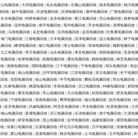
唐山电脑回收
|
大同电脑回收
|
包头电脑回收
|
石嘴山电脑回收
|
海东电脑回收
|
铜川电
脑回收
|
扬中电脑回收
|
武进电脑回收
|
滨湖电脑回收
|
通州电脑回收
|
广陵电脑回收
|
|
长兴电脑回收
|
柯桥电脑回收
|
金东电脑回收
|
衢江电脑回收
|
岱山电脑回收
|
路桥电
电脑回收
|
温州电脑回收
|
南平电脑回收
|
亳州电脑回收
|
萍乡电脑回收
|
淄博电脑回收
|
回收
|
乌海电脑回收
|
吴忠电脑回收
|
宝鸡电脑回收
|
金昌电脑回收
|
吐鲁番电脑回收
|
|
海门电脑回收
|
江都电脑回收
|
大丰电脑回收
|
洪泽电脑回收
|
连云电脑回收
|
睢宁电
电脑回收
|
嵊泗电脑回收
|
椒江电脑回收
|
缙云电脑回收
|
瑶海电脑回收
|
槐荫电脑回收
|
|
九江电脑回收
|
枣庄电脑回收
|
汕头电脑回收
|
来宾电脑回收
|
衡阳电脑回收
|
宜昌电
银电脑回收
|
哈密电脑回收
|
抚顺电脑回收
|
通化电脑回收
|
鹤岗电脑回收
|
林芝电脑回
回收
|
海陵电脑回收
|
泗阳电脑回收
|
江干电脑回收
|
宁海电脑回收
|
洞头电脑回收
|
海盐
河电脑回收
|
南山电脑回收
|
沙坪坝电脑回收
|
江苏电脑回收
|
崇文电脑回收
|
长宁电脑
脑回收
|
安阳电脑回收
|
保山电脑回收
|
毕节电脑回收
|
攀枝花电脑回收
|
邢台电脑回收
|
收
|
红桥电脑回收
|
栖霞电脑回收
|
常熟电脑回收
|
京口电脑回收
|
钟楼电脑回收
|
射阳
浔电脑回收
|
磐安电脑回收
|
常山电脑回收
|
天台电脑回收
|
松阳电脑回收
|
肥东电脑回
脑回收
|
宁德电脑回收
|
淮南电脑回收
|
鹰潭电脑回收
|
烟台电脑回收
|
韶关电脑回收
|
梧
收
|
延安电脑回收
|
武威电脑回收
|
阿克苏电脑回收
|
丹东电脑回收
|
松原电脑回收
|
大
|
铜山电脑回收
|
姜堰电脑回收
|
滨江电脑回收
|
乐清电脑回收
|
海宁电脑回收
|
兰溪电
阳电脑回收
|
静安电脑回收
|
昆山电脑回收
|
金华电脑回收
|
福建电脑回收
|
莆田电脑回
回收
|
张家口电脑回收
|
吕梁电脑回收
|
呼伦贝尔电脑回收
|
汉中电脑回收
|
张掖电脑回
脑回收
|
萧山电脑回收
|
龙港电脑回收
|
桐乡电脑回收
|
义乌电脑回收
|
玉环电脑回收
|
庆