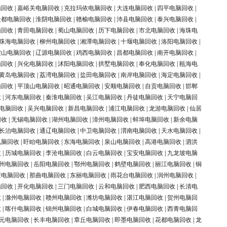
脑回收
|
嘉峪关电脑回收
|
克拉玛依电脑回收
|
大连电脑回收
|
四平电脑回收
|
盐都电脑回收
|
淮阴电脑回收
|
赣榆电脑回收
|
沛县电脑回收
|
泰兴电脑回收
|
脑回收
|
青田电脑回收
|
蜀山电脑回收
|
历下电脑回收
|
市北电脑回收
|
海珠电
珠海电脑回收
|
柳州电脑回收
|
湘潭电脑回收
|
十堰电脑回收
|
洛阳电脑回收
|
鞍山电脑回收
|
辽源电脑回收
|
鸡西电脑回收
|
昌都电脑回收
|
南开电脑回收
|
脑回收
|
兴化电脑回收
|
沭阳电脑回收
|
拱墅电脑回收
|
奉化电脑回收
|
瓯海电
黄岛电脑回收
|
荔湾电脑回收
|
盐田电脑回收
|
南岸电脑回收
|
海定电脑回收
|
脑回收
|
平顶山电脑回收
|
昭通电脑回收
|
安顺电脑回收
|
自贡电脑回收
|
邯郸
收
|
河东电脑回收
|
秦淮电脑回收
|
吴江电脑回收
|
丹徒电脑回收
|
天宁电脑回
电脑回收
|
吴兴电脑回收
|
新昌电脑回收
|
浦江电脑回收
|
龙游电脑回收
|
仙居
回收
|
无锡电脑回收
|
湖州电脑回收
|
漳州电脑回收
|
蚌埠电脑回收
|
新余电脑
长治电脑回收
|
通辽电脑回收
|
中卫电脑回收
|
渭南电脑回收
|
天水电脑回收
|
电脑回收
|
盱眙电脑回收
|
东海电脑回收
|
泉山电脑回收
|
高港电脑回收
|
泗洪
收
|
历城电脑回收
|
李沧电脑回收
|
白云电脑回收
|
宝安电脑回收
|
九龙坡电脑
州电脑回收
|
岳阳电脑回收
|
鄂州电脑回收
|
鹤壁电脑回收
|
丽江电脑回收
|
铜
庆电脑回收
|
那曲电脑回收
|
东丽电脑回收
|
雨花台电脑回收
|
润州电脑回收
|
脑回收
|
开化电脑回收
|
三门电脑回收
|
云和电脑回收
|
肥西电脑回收
|
长清电
收
|
滁州电脑回收
|
赣州电脑回收
|
潍坊电脑回收
|
湛江电脑回收
|
贺州电脑回
收
|
喀什电脑回收
|
锦州电脑回收
|
白城电脑回收
|
伊春电脑回收
|
西青电脑回
元电脑回收
|
长丰电脑回收
|
章丘电脑回收
|
即墨电脑回收
|
花都电脑回收
|
龙