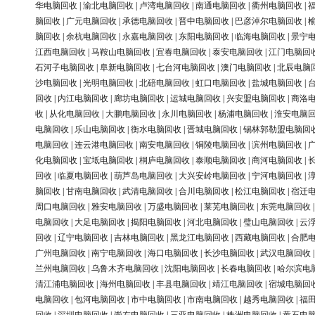
华电脑回收
|
渝北电脑回收
|
卢湾电脑回收
|
南通电脑回收
|
衢州电脑回收
|
脑回收
|
广元电脑回收
|
承德电脑回收
|
晋中电脑回收
|
巴彦淖尔电脑回收
|
脑回收
|
余杭电脑回收
|
永嘉电脑回收
|
东阳电脑回收
|
临海电脑回收
|
景宁
江西电脑回收
|
马鞍山电脑回收
|
宜春电脑回收
|
泰安电脑回收
|
江门电脑回
石河子电脑回收
|
阜新电脑回收
|
七台河电脑回收
|
澳门电脑回收
|
北辰电脑
沙电脑回收
|
光明电脑回收
|
北碚电脑回收
|
虹口电脑回收
|
盐城电脑回收
|
回收
|
内江电脑回收
|
廊坊电脑回收
|
运城电脑回收
|
兴安盟电脑回收
|
商洛
收
|
从化电脑回收
|
大鹏电脑回收
|
永川电脑回收
|
杨浦电脑回收
|
淮安电脑
电脑回收
|
乐山电脑回收
|
衡水电脑回收
|
晋城电脑回收
|
锡林郭勒盟电脑回
电脑回收
|
连云港电脑回收
|
南安电脑回收
|
铜陵电脑回收
|
滨州电脑回收
|
化电脑回收
|
宝坻电脑回收
|
桐庐电脑回收
|
泰顺电脑回收
|
商河电脑回收
|
回收
|
临夏电脑回收
|
葫芦岛电脑回收
|
大兴安岭电脑回收
|
宁河电脑回收
|
脑回收
|
甘南电脑回收
|
武清电脑回收
|
合川电脑回收
|
松江电脑回收
|
宿迁
周口电脑回收
|
雅安电脑回收
|
万盛电脑回收
|
莱芜电脑回收
|
东莞电脑回收
电脑回收
|
大足电脑回收
|
揭阳电脑回收
|
河北电脑回收
|
璧山电脑回收
|
云
回收
|
辽宁电脑回收
|
吉林电脑回收
|
黑龙江电脑回收
|
西藏电脑回收
|
合肥
广州电脑回收
|
南宁电脑回收
|
海口电脑回收
|
长沙电脑回收
|
武汉电脑回收
兰州电脑回收
|
乌鲁木齐电脑回收
|
沈阳电脑回收
|
长春电脑回收
|
哈尔滨电
清江浦电脑回收
|
海州电脑回收
|
丰县电脑回收
|
靖江电脑回收
|
宿城电脑回
电脑回收
|
包河电脑回收
|
市中电脑回收
|
市南电脑回收
|
越秀电脑回收
|
福