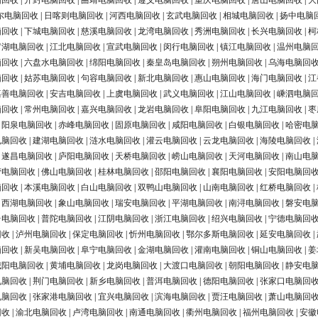
脑回收
|
开封电脑回收
|
曲靖电脑回收
|
遵义电脑回收
|
重庆电脑回收
|
唐山电脑回收
|
大
尔电脑回收
|
日喀则电脑回收
|
河西电脑回收
|
玄武电脑回收
|
相城电脑回收
|
扬中电脑
脑回收
|
下城电脑回收
|
慈溪电脑回收
|
龙湾电脑回收
|
秀洲电脑回收
|
长兴电脑回收
|
柯
罗湖电脑回收
|
江北电脑回收
|
宣武电脑回收
|
闵行电脑回收
|
镇江电脑回收
|
温州电脑
脑回收
|
六盘水电脑回收
|
绵阳电脑回收
|
秦皇岛电脑回收
|
朔州电脑回收
|
乌海电脑回
脑回收
|
姑苏电脑回收
|
句容电脑回收
|
新北电脑回收
|
惠山电脑回收
|
海门电脑回收
|
江
嘉善电脑回收
|
安吉电脑回收
|
上虞电脑回收
|
武义电脑回收
|
江山电脑回收
|
嵊泗电脑
脑回收
|
常州电脑回收
|
嘉兴电脑回收
|
龙岩电脑回收
|
阜阳电脑回收
|
九江电脑回收
|
枣
|
阳泉电脑回收
|
赤峰电脑回收
|
固原电脑回收
|
咸阳电脑回收
|
白银电脑回收
|
哈密电
电脑回收
|
建湖电脑回收
|
涟水电脑回收
|
灌云电脑回收
|
云龙电脑回收
|
海陵电脑回收
|
|
遂昌电脑回收
|
庐阳电脑回收
|
天桥电脑回收
|
崂山电脑回收
|
天河电脑回收
|
南山电
营电脑回收
|
佛山电脑回收
|
桂林电脑回收
|
邵阳电脑回收
|
襄阳电脑回收
|
安阳电脑回
脑回收
|
本溪电脑回收
|
白山电脑回收
|
双鸭山电脑回收
|
山南电脑回收
|
红桥电脑回收
|
|
西湖电脑回收
|
象山电脑回收
|
瑞安电脑回收
|
平湖电脑回收
|
南浔电脑回收
|
磐安电
台电脑回收
|
普陀电脑回收
|
江阴电脑回收
|
浙江电脑回收
|
绍兴电脑回收
|
宁德电脑回
回收
|
泸州电脑回收
|
保定电脑回收
|
忻州电脑回收
|
鄂尔多斯电脑回收
|
延安电脑回收
|
脑回收
|
新吴电脑回收
|
阜宁电脑回收
|
金湖电脑回收
|
灌南电脑回收
|
铜山电脑回收
|
姜
城阳电脑回收
|
黄埔电脑回收
|
龙岗电脑回收
|
大渡口电脑回收
|
朝阳电脑回收
|
静安电
电脑回收
|
荆门电脑回收
|
新乡电脑回收
|
普洱电脑回收
|
德阳电脑回收
|
张家口电脑回
电脑回收
|
张家港电脑回收
|
宜兴电脑回收
|
滨海电脑回收
|
贾汪电脑回收
|
萧山电脑回
回收
|
渝北电脑回收
|
卢湾电脑回收
|
南通电脑回收
|
衢州电脑回收
|
福州电脑回收
|
安徽