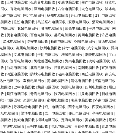
回收
|
玉林电脑回收
|
张家界电脑回收
|
孝感电脑回收
|
焦作电脑回收
|
临沧电
脑回收
|
香港电脑回收
|
津南电脑回收
|
六合电脑回收
|
太仓电脑回收
|
响水电
巴南电脑回收
|
闸北电脑回收
|
扬州电脑回收
|
舟山电脑回收
|
厦门电脑回收
|
电脑回收
|
临汾电脑回收
|
乌兰察布电脑回收
|
安康电脑回收
|
酒泉电脑回收
|
岭电脑回收
|
龙泉电脑回收
|
巢湖电脑回收
|
莱芜电脑回收
|
平度电脑回收
|
南
回收
|
茂名电脑回收
|
百色电脑回收
|
娄底电脑回收
|
黄冈电脑回收
|
许昌电脑
收
|
溧水电脑回收
|
临安电脑回收
|
苍南电脑回收
|
钢城电脑回收
|
莱西电脑回
电脑回收
|
惠州电脑回收
|
钦州电脑回收
|
郴州电脑回收
|
咸宁电脑回收
|
漯河
电脑回收
|
文成电脑回收
|
平阴电脑回收
|
增城电脑回收
|
涪陵电脑回收
|
宝山
脑回收
|
资阳电脑回收
|
阿拉善盟电脑回收
|
陇南电脑回收
|
铁岭电脑回收
|
绥
回收
|
汕尾电脑回收
|
北海电脑回收
|
怀化电脑回收
|
南阳电脑回收
|
宜宾电脑
回收
|
河源电脑回收
|
防城港电脑回收
|
湖南电脑回收
|
商丘电脑回收
|
南充电
达州电脑回收
|
双桥电脑回收
|
菏泽电脑回收
|
清远电脑回收
|
河南电脑回收
|
电脑回收
|
巴中电脑回收
|
荣昌电脑回收
|
潮州电脑回收
|
四川电脑回收
|
眉山
回收
|
綦江电脑回收
|
青海电脑回收
|
陕西电脑回收
|
甘肃电脑回收
|
新疆电脑
杭州电脑回收
|
泉州电脑回收
|
宿州电脑回收
|
南昌电脑回收
|
济南电脑回收
|
电脑回收
|
呼和浩特电脑回收
|
银川电脑回收
|
西宁电脑回收
|
西安电脑回收
|
金坛电脑回收
|
梁溪电脑回收
|
崇川电脑回收
|
邗江电脑回收
|
亭湖电脑回收
|
电脑回收
|
婺城电脑回收
|
柯城电脑回收
|
定海电脑回收
|
黄岩电脑回收
|
莲都
收
|
宁波电脑回收
|
三明电脑回收
|
淮北电脑回收
|
景德镇电脑回收
|
青岛电脑