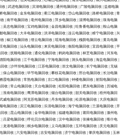
同电脑回收
|
包头电脑回收
|
石嘴山电脑回收
|
海东电脑回收
|
铜川电脑回收
|
回收
|
武进电脑回收
|
滨湖电脑回收
|
通州电脑回收
|
广陵电脑回收
|
盐都电脑
桥电脑回收
|
金东电脑回收
|
衢江电脑回收
|
岱山电脑回收
|
路桥电脑回收
|
青
回收
|
南平电脑回收
|
亳州电脑回收
|
萍乡电脑回收
|
淄博电脑回收
|
珠海电脑
收
|
吴忠电脑回收
|
宝鸡电脑回收
|
金昌电脑回收
|
吐鲁番电脑回收
|
鞍山电脑
都电脑回收
|
大丰电脑回收
|
洪泽电脑回收
|
连云电脑回收
|
睢宁电脑回收
|
兴
回收
|
椒江电脑回收
|
缙云电脑回收
|
瑶海电脑回收
|
槐荫电脑回收
|
黄岛电脑
庄电脑回收
|
汕头电脑回收
|
来宾电脑回收
|
衡阳电脑回收
|
宜昌电脑回收
|
平
脑回收
|
抚顺电脑回收
|
通化电脑回收
|
鹤岗电脑回收
|
林芝电脑回收
|
河东电
泗阳电脑回收
|
江干电脑回收
|
宁海电脑回收
|
洞头电脑回收
|
海盐电脑回收
|
脑回收
|
沙坪坝电脑回收
|
江苏电脑回收
|
崇文电脑回收
|
长宁电脑回收
|
无锡
收
|
保山电脑回收
|
毕节电脑回收
|
攀枝花电脑回收
|
邢台电脑回收
|
长治电脑
栖霞电脑回收
|
常熟电脑回收
|
京口电脑回收
|
钟楼电脑回收
|
射阳电脑回收
|
脑回收
|
常山电脑回收
|
天台电脑回收
|
松阳电脑回收
|
肥东电脑回收
|
历城电
收
|
淮南电脑回收
|
鹰潭电脑回收
|
烟台电脑回收
|
韶关电脑回收
|
梧州电脑回
武威电脑回收
|
阿克苏电脑回收
|
丹东电脑回收
|
松原电脑回收
|
大庆电脑回
堰电脑回收
|
滨江电脑回收
|
乐清电脑回收
|
海宁电脑回收
|
兰溪电脑回收
|
开
脑回收
|
昆山电脑回收
|
金华电脑回收
|
福建电脑回收
|
莆田电脑回收
|
滁州电
收
|
吕梁电脑回收
|
呼伦贝尔电脑回收
|
汉中电脑回收
|
张掖电脑回收
|
喀什电
收
|
龙港电脑回收
|
桐乡电脑回收
|
义乌电脑回收
|
玉环电脑回收
|
庆元电脑回
电脑回收
|
六安电脑回收
|
吉安电脑回收
|
济宁电脑回收
|
肇庆电脑回收
|
玉林