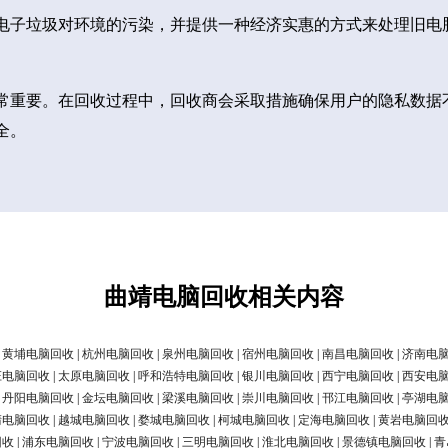
电子垃圾对环境的污染，并提供一种经济实惠的方式来处理旧电
常重要。在回收过程中，回收商会采取措施确保用户的隐私数据
全。
曲靖电脑回收相关内容
|
黄埔电脑回收
|
杭州电脑回收
|
泉州电脑回收
|
宿州电脑回收
|
南昌电脑回收
|
济南电
庄电脑回收
|
太原电脑回收
|
呼和浩特电脑回收
|
银川电脑回收
|
西宁电脑回收
|
西安电
|
丹阳电脑回收
|
金坛电脑回收
|
梁溪电脑回收
|
崇川电脑回收
|
邗江电脑回收
|
亭湖电
清电脑回收
|
越城电脑回收
|
婺城电脑回收
|
柯城电脑回收
|
定海电脑回收
|
黄岩电脑回
回收
|
浦东电脑回收
|
宁波电脑回收
|
三明电脑回收
|
淮北电脑回收
|
景德镇电脑回收
|
青