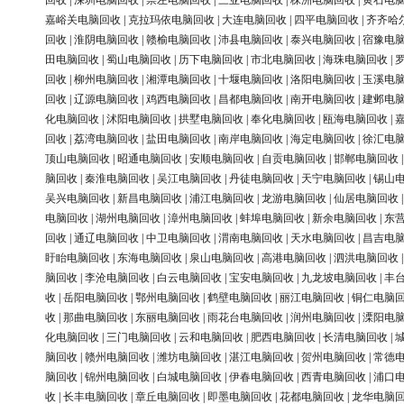
回收
|
深圳电脑回收
|
崇左电脑回收
|
三亚电脑回收
|
株洲电脑回收
|
黄石电
嘉峪关电脑回收
|
克拉玛依电脑回收
|
大连电脑回收
|
四平电脑回收
|
齐齐哈
回收
|
淮阴电脑回收
|
赣榆电脑回收
|
沛县电脑回收
|
泰兴电脑回收
|
宿豫电
田电脑回收
|
蜀山电脑回收
|
历下电脑回收
|
市北电脑回收
|
海珠电脑回收
|
回收
|
柳州电脑回收
|
湘潭电脑回收
|
十堰电脑回收
|
洛阳电脑回收
|
玉溪电
回收
|
辽源电脑回收
|
鸡西电脑回收
|
昌都电脑回收
|
南开电脑回收
|
建邺电
化电脑回收
|
沭阳电脑回收
|
拱墅电脑回收
|
奉化电脑回收
|
瓯海电脑回收
|
回收
|
荔湾电脑回收
|
盐田电脑回收
|
南岸电脑回收
|
海定电脑回收
|
徐汇电
顶山电脑回收
|
昭通电脑回收
|
安顺电脑回收
|
自贡电脑回收
|
邯郸电脑回收
脑回收
|
秦淮电脑回收
|
吴江电脑回收
|
丹徒电脑回收
|
天宁电脑回收
|
锡山
吴兴电脑回收
|
新昌电脑回收
|
浦江电脑回收
|
龙游电脑回收
|
仙居电脑回收
电脑回收
|
湖州电脑回收
|
漳州电脑回收
|
蚌埠电脑回收
|
新余电脑回收
|
东
回收
|
通辽电脑回收
|
中卫电脑回收
|
渭南电脑回收
|
天水电脑回收
|
昌吉电
盱眙电脑回收
|
东海电脑回收
|
泉山电脑回收
|
高港电脑回收
|
泗洪电脑回收
脑回收
|
李沧电脑回收
|
白云电脑回收
|
宝安电脑回收
|
九龙坡电脑回收
|
丰
收
|
岳阳电脑回收
|
鄂州电脑回收
|
鹤壁电脑回收
|
丽江电脑回收
|
铜仁电脑
收
|
那曲电脑回收
|
东丽电脑回收
|
雨花台电脑回收
|
润州电脑回收
|
溧阳电
化电脑回收
|
三门电脑回收
|
云和电脑回收
|
肥西电脑回收
|
长清电脑回收
|
脑回收
|
赣州电脑回收
|
潍坊电脑回收
|
湛江电脑回收
|
贺州电脑回收
|
常德
脑回收
|
锦州电脑回收
|
白城电脑回收
|
伊春电脑回收
|
西青电脑回收
|
浦口
收
|
长丰电脑回收
|
章丘电脑回收
|
即墨电脑回收
|
花都电脑回收
|
龙华电脑