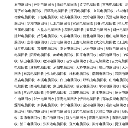
石电脑回收
|
开封电脑回收
|
曲靖电脑回收
|
遵义电脑回收
|
重庆电脑回收
|
齐齐哈尔电脑回收
|
日喀则电脑回收
|
河西电脑回收
|
玄武电脑回收
|
相城电
宿豫电脑回收
|
下城电脑回收
|
慈溪电脑回收
|
龙湾电脑回收
|
秀洲电脑回收
脑回收
|
罗湖电脑回收
|
江北电脑回收
|
宣武电脑回收
|
闵行电脑回收
|
镇江
玉溪电脑回收
|
六盘水电脑回收
|
绵阳电脑回收
|
秦皇岛电脑回收
|
朔州电脑
建邺电脑回收
|
姑苏电脑回收
|
句容电脑回收
|
新北电脑回收
|
惠山电脑回收
脑回收
|
嘉善电脑回收
|
安吉电脑回收
|
上虞电脑回收
|
武义电脑回收
|
江山
徐汇电脑回收
|
常州电脑回收
|
嘉兴电脑回收
|
龙岩电脑回收
|
阜阳电脑回收
电脑回收
|
阳泉电脑回收
|
赤峰电脑回收
|
固原电脑回收
|
咸阳电脑回收
|
白
收
|
锡山电脑回收
|
建湖电脑回收
|
涟水电脑回收
|
灌云电脑回收
|
云龙电脑
电脑回收
|
遂昌电脑回收
|
庐阳电脑回收
|
天桥电脑回收
|
崂山电脑回收
|
天
回收
|
东营电脑回收
|
佛山电脑回收
|
桂林电脑回收
|
邵阳电脑回收
|
襄阳电
昌吉电脑回收
|
本溪电脑回收
|
白山电脑回收
|
双鸭山电脑回收
|
山南电脑回
电脑回收
|
西湖电脑回收
|
象山电脑回收
|
瑞安电脑回收
|
平湖电脑回收
|
南
回收
|
丰台电脑回收
|
普陀电脑回收
|
江阴电脑回收
|
浙江电脑回收
|
绍兴电
仁电脑回收
|
泸州电脑回收
|
保定电脑回收
|
忻州电脑回收
|
鄂尔多斯电脑回
溧阳电脑回收
|
新吴电脑回收
|
阜宁电脑回收
|
金湖电脑回收
|
灌南电脑回收
脑回收
|
城阳电脑回收
|
黄埔电脑回收
|
龙岗电脑回收
|
大渡口电脑回收
|
朝
收
|
常德电脑回收
|
荆门电脑回收
|
新乡电脑回收
|
普洱电脑回收
|
德阳电脑
收
|
浦口电脑回收
|
张家港电脑回收
|
宜兴电脑回收
|
滨海电脑回收
|
贾汪电