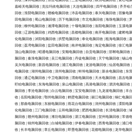
回收
|
深圳电脑回收
|
崇左电脑回收
|
三亚电脑回收
|
株洲电脑回收
|
黄石电
嘉峪关电脑回收
|
克拉玛依电脑回收
|
大连电脑回收
|
四平电脑回收
|
齐齐哈
回收
|
淮阴电脑回收
|
赣榆电脑回收
|
沛县电脑回收
|
泰兴电脑回收
|
宿豫电
田电脑回收
|
蜀山电脑回收
|
历下电脑回收
|
市北电脑回收
|
海珠电脑回收
|
回收
|
柳州电脑回收
|
湘潭电脑回收
|
十堰电脑回收
|
洛阳电脑回收
|
玉溪电
回收
|
辽源电脑回收
|
鸡西电脑回收
|
昌都电脑回收
|
南开电脑回收
|
建邺电
化电脑回收
|
沭阳电脑回收
|
拱墅电脑回收
|
奉化电脑回收
|
瓯海电脑回收
|
回收
|
荔湾电脑回收
|
盐田电脑回收
|
南岸电脑回收
|
海定电脑回收
|
徐汇电
顶山电脑回收
|
昭通电脑回收
|
安顺电脑回收
|
自贡电脑回收
|
邯郸电脑回收
脑回收
|
秦淮电脑回收
|
吴江电脑回收
|
丹徒电脑回收
|
天宁电脑回收
|
锡山
吴兴电脑回收
|
新昌电脑回收
|
浦江电脑回收
|
龙游电脑回收
|
仙居电脑回收
电脑回收
|
湖州电脑回收
|
漳州电脑回收
|
蚌埠电脑回收
|
新余电脑回收
|
东
回收
|
通辽电脑回收
|
中卫电脑回收
|
渭南电脑回收
|
天水电脑回收
|
昌吉电
盱眙电脑回收
|
东海电脑回收
|
泉山电脑回收
|
高港电脑回收
|
泗洪电脑回收
脑回收
|
李沧电脑回收
|
白云电脑回收
|
宝安电脑回收
|
九龙坡电脑回收
|
丰
收
|
岳阳电脑回收
|
鄂州电脑回收
|
鹤壁电脑回收
|
丽江电脑回收
|
铜仁电脑
收
|
那曲电脑回收
|
东丽电脑回收
|
雨花台电脑回收
|
润州电脑回收
|
溧阳电
化电脑回收
|
三门电脑回收
|
云和电脑回收
|
肥西电脑回收
|
长清电脑回收
|
脑回收
|
赣州电脑回收
|
潍坊电脑回收
|
湛江电脑回收
|
贺州电脑回收
|
常德
脑回收
|
锦州电脑回收
|
白城电脑回收
|
伊春电脑回收
|
西青电脑回收
|
浦口
收
|
长丰电脑回收
|
章丘电脑回收
|
即墨电脑回收
|
花都电脑回收
|
龙华电脑