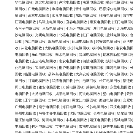
华电脑回收
|
渝北电脑回收
|
卢湾电脑回收
|
南通电脑回收
|
衢州电脑回收
|
脑回收
|
广元电脑回收
|
承德电脑回收
|
晋中电脑回收
|
巴彦淖尔电脑回收
|
脑回收
|
余杭电脑回收
|
永嘉电脑回收
|
东阳电脑回收
|
临海电脑回收
|
景宁
江西电脑回收
|
马鞍山电脑回收
|
宜春电脑回收
|
泰安电脑回收
|
江门电脑回
石河子电脑回收
|
阜新电脑回收
|
七台河电脑回收
|
澳门电脑回收
|
北辰电脑
沙电脑回收
|
光明电脑回收
|
北碚电脑回收
|
虹口电脑回收
|
盐城电脑回收
|
回收
|
内江电脑回收
|
廊坊电脑回收
|
运城电脑回收
|
兴安盟电脑回收
|
商洛
收
|
从化电脑回收
|
大鹏电脑回收
|
永川电脑回收
|
杨浦电脑回收
|
淮安电脑
电脑回收
|
乐山电脑回收
|
衡水电脑回收
|
晋城电脑回收
|
锡林郭勒盟电脑回
电脑回收
|
连云港电脑回收
|
南安电脑回收
|
铜陵电脑回收
|
滨州电脑回收
|
化电脑回收
|
宝坻电脑回收
|
桐庐电脑回收
|
泰顺电脑回收
|
商河电脑回收
|
回收
|
临夏电脑回收
|
葫芦岛电脑回收
|
大兴安岭电脑回收
|
宁河电脑回收
|
脑回收
|
甘南电脑回收
|
武清电脑回收
|
合川电脑回收
|
松江电脑回收
|
宿迁
周口电脑回收
|
雅安电脑回收
|
万盛电脑回收
|
莱芜电脑回收
|
东莞电脑回收
电脑回收
|
大足电脑回收
|
揭阳电脑回收
|
河北电脑回收
|
璧山电脑回收
|
云
回收
|
辽宁电脑回收
|
吉林电脑回收
|
黑龙江电脑回收
|
西藏电脑回收
|
合肥
广州电脑回收
|
南宁电脑回收
|
海口电脑回收
|
长沙电脑回收
|
武汉电脑回收
兰州电脑回收
|
乌鲁木齐电脑回收
|
沈阳电脑回收
|
长春电脑回收
|
哈尔滨电
清江浦电脑回收
|
海州电脑回收
|
丰县电脑回收
|
靖江电脑回收
|
宿城电脑回
电脑回收
|
包河电脑回收
|
市中电脑回收
|
市南电脑回收
|
越秀电脑回收
|
福