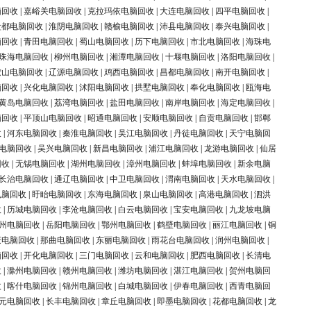
脑回收
|
嘉峪关电脑回收
|
克拉玛依电脑回收
|
大连电脑回收
|
四平电脑回收
|
盐都电脑回收
|
淮阴电脑回收
|
赣榆电脑回收
|
沛县电脑回收
|
泰兴电脑回收
|
脑回收
|
青田电脑回收
|
蜀山电脑回收
|
历下电脑回收
|
市北电脑回收
|
海珠电
珠海电脑回收
|
柳州电脑回收
|
湘潭电脑回收
|
十堰电脑回收
|
洛阳电脑回收
|
鞍山电脑回收
|
辽源电脑回收
|
鸡西电脑回收
|
昌都电脑回收
|
南开电脑回收
|
脑回收
|
兴化电脑回收
|
沭阳电脑回收
|
拱墅电脑回收
|
奉化电脑回收
|
瓯海电
黄岛电脑回收
|
荔湾电脑回收
|
盐田电脑回收
|
南岸电脑回收
|
海定电脑回收
|
脑回收
|
平顶山电脑回收
|
昭通电脑回收
|
安顺电脑回收
|
自贡电脑回收
|
邯郸
收
|
河东电脑回收
|
秦淮电脑回收
|
吴江电脑回收
|
丹徒电脑回收
|
天宁电脑回
电脑回收
|
吴兴电脑回收
|
新昌电脑回收
|
浦江电脑回收
|
龙游电脑回收
|
仙居
回收
|
无锡电脑回收
|
湖州电脑回收
|
漳州电脑回收
|
蚌埠电脑回收
|
新余电脑
长治电脑回收
|
通辽电脑回收
|
中卫电脑回收
|
渭南电脑回收
|
天水电脑回收
|
电脑回收
|
盱眙电脑回收
|
东海电脑回收
|
泉山电脑回收
|
高港电脑回收
|
泗洪
收
|
历城电脑回收
|
李沧电脑回收
|
白云电脑回收
|
宝安电脑回收
|
九龙坡电脑
州电脑回收
|
岳阳电脑回收
|
鄂州电脑回收
|
鹤壁电脑回收
|
丽江电脑回收
|
铜
庆电脑回收
|
那曲电脑回收
|
东丽电脑回收
|
雨花台电脑回收
|
润州电脑回收
|
脑回收
|
开化电脑回收
|
三门电脑回收
|
云和电脑回收
|
肥西电脑回收
|
长清电
收
|
滁州电脑回收
|
赣州电脑回收
|
潍坊电脑回收
|
湛江电脑回收
|
贺州电脑回
收
|
喀什电脑回收
|
锦州电脑回收
|
白城电脑回收
|
伊春电脑回收
|
西青电脑回
元电脑回收
|
长丰电脑回收
|
章丘电脑回收
|
即墨电脑回收
|
花都电脑回收
|
龙