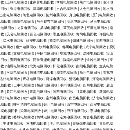
回收
|
玉林电脑回收
|
张家界电脑回收
|
孝感电脑回收
|
焦作电脑回收
|
临沧电
脑回收
|
香港电脑回收
|
津南电脑回收
|
六合电脑回收
|
太仓电脑回收
|
响水电
巴南电脑回收
|
闸北电脑回收
|
扬州电脑回收
|
舟山电脑回收
|
厦门电脑回收
|
电脑回收
|
临汾电脑回收
|
乌兰察布电脑回收
|
安康电脑回收
|
酒泉电脑回收
|
岭电脑回收
|
龙泉电脑回收
|
巢湖电脑回收
|
莱芜电脑回收
|
平度电脑回收
|
南
回收
|
茂名电脑回收
|
百色电脑回收
|
娄底电脑回收
|
黄冈电脑回收
|
许昌电脑
收
|
溧水电脑回收
|
临安电脑回收
|
苍南电脑回收
|
钢城电脑回收
|
莱西电脑回
电脑回收
|
惠州电脑回收
|
钦州电脑回收
|
郴州电脑回收
|
咸宁电脑回收
|
漯河
电脑回收
|
文成电脑回收
|
平阴电脑回收
|
增城电脑回收
|
涪陵电脑回收
|
宝山
脑回收
|
资阳电脑回收
|
阿拉善盟电脑回收
|
陇南电脑回收
|
铁岭电脑回收
|
绥
回收
|
汕尾电脑回收
|
北海电脑回收
|
怀化电脑回收
|
南阳电脑回收
|
宜宾电脑
回收
|
河源电脑回收
|
防城港电脑回收
|
湖南电脑回收
|
商丘电脑回收
|
南充电
达州电脑回收
|
双桥电脑回收
|
菏泽电脑回收
|
清远电脑回收
|
河南电脑回收
|
电脑回收
|
巴中电脑回收
|
荣昌电脑回收
|
潮州电脑回收
|
四川电脑回收
|
眉山
回收
|
綦江电脑回收
|
青海电脑回收
|
陕西电脑回收
|
甘肃电脑回收
|
新疆电脑
杭州电脑回收
|
泉州电脑回收
|
宿州电脑回收
|
南昌电脑回收
|
济南电脑回收
|
电脑回收
|
呼和浩特电脑回收
|
银川电脑回收
|
西宁电脑回收
|
西安电脑回收
|
金坛电脑回收
|
梁溪电脑回收
|
崇川电脑回收
|
邗江电脑回收
|
亭湖电脑回收
|
电脑回收
|
婺城电脑回收
|
柯城电脑回收
|
定海电脑回收
|
黄岩电脑回收
|
莲都
收
|
宁波电脑回收
|
三明电脑回收
|
淮北电脑回收
|
景德镇电脑回收
|
青岛电脑