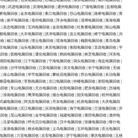
同电脑回收
|
包头电脑回收
|
石嘴山电脑回收
|
海东电脑回收
|
铜川电脑回收
|
回收
|
武进电脑回收
|
滨湖电脑回收
|
通州电脑回收
|
广陵电脑回收
|
盐都电脑
桥电脑回收
|
金东电脑回收
|
衢江电脑回收
|
岱山电脑回收
|
路桥电脑回收
|
青
回收
|
南平电脑回收
|
亳州电脑回收
|
萍乡电脑回收
|
淄博电脑回收
|
珠海电脑
收
|
吴忠电脑回收
|
宝鸡电脑回收
|
金昌电脑回收
|
吐鲁番电脑回收
|
鞍山电脑
都电脑回收
|
大丰电脑回收
|
洪泽电脑回收
|
连云电脑回收
|
睢宁电脑回收
|
兴
回收
|
椒江电脑回收
|
缙云电脑回收
|
瑶海电脑回收
|
槐荫电脑回收
|
黄岛电脑
庄电脑回收
|
汕头电脑回收
|
来宾电脑回收
|
衡阳电脑回收
|
宜昌电脑回收
|
平
脑回收
|
抚顺电脑回收
|
通化电脑回收
|
鹤岗电脑回收
|
林芝电脑回收
|
河东电
泗阳电脑回收
|
江干电脑回收
|
宁海电脑回收
|
洞头电脑回收
|
海盐电脑回收
|
脑回收
|
沙坪坝电脑回收
|
江苏电脑回收
|
崇文电脑回收
|
长宁电脑回收
|
无锡
收
|
保山电脑回收
|
毕节电脑回收
|
攀枝花电脑回收
|
邢台电脑回收
|
长治电脑
栖霞电脑回收
|
常熟电脑回收
|
京口电脑回收
|
钟楼电脑回收
|
射阳电脑回收
|
脑回收
|
常山电脑回收
|
天台电脑回收
|
松阳电脑回收
|
肥东电脑回收
|
历城电
收
|
淮南电脑回收
|
鹰潭电脑回收
|
烟台电脑回收
|
韶关电脑回收
|
梧州电脑回
武威电脑回收
|
阿克苏电脑回收
|
丹东电脑回收
|
松原电脑回收
|
大庆电脑回
堰电脑回收
|
滨江电脑回收
|
乐清电脑回收
|
海宁电脑回收
|
兰溪电脑回收
|
开
脑回收
|
昆山电脑回收
|
金华电脑回收
|
福建电脑回收
|
莆田电脑回收
|
滁州电
收
|
吕梁电脑回收
|
呼伦贝尔电脑回收
|
汉中电脑回收
|
张掖电脑回收
|
喀什电
收
|
龙港电脑回收
|
桐乡电脑回收
|
义乌电脑回收
|
玉环电脑回收
|
庆元电脑回
电脑回收
|
六安电脑回收
|
吉安电脑回收
|
济宁电脑回收
|
肇庆电脑回收
|
玉林