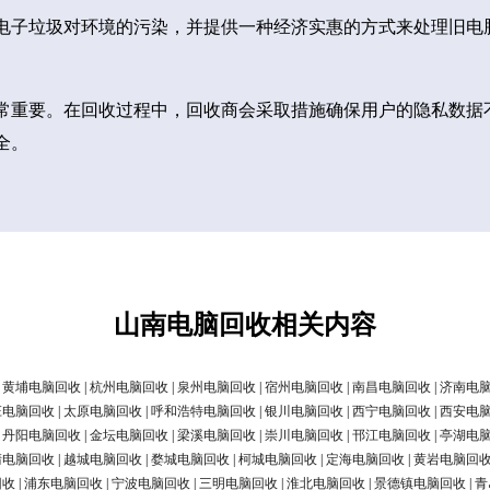
电子垃圾对环境的污染，并提供一种经济实惠的方式来处理旧电
常重要。在回收过程中，回收商会采取措施确保用户的隐私数据
全。
山南电脑回收相关内容
|
黄埔电脑回收
|
杭州电脑回收
|
泉州电脑回收
|
宿州电脑回收
|
南昌电脑回收
|
济南电
庄电脑回收
|
太原电脑回收
|
呼和浩特电脑回收
|
银川电脑回收
|
西宁电脑回收
|
西安电
|
丹阳电脑回收
|
金坛电脑回收
|
梁溪电脑回收
|
崇川电脑回收
|
邗江电脑回收
|
亭湖电
清电脑回收
|
越城电脑回收
|
婺城电脑回收
|
柯城电脑回收
|
定海电脑回收
|
黄岩电脑回
回收
|
浦东电脑回收
|
宁波电脑回收
|
三明电脑回收
|
淮北电脑回收
|
景德镇电脑回收
|
青