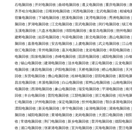
石电脑回收
|
开封电脑回收
|
曲靖电脑回收
|
遵义电脑回收
|
重庆电脑回收
|
齐齐哈尔电脑回收
|
日喀则电脑回收
|
河西电脑回收
|
玄武电脑回收
|
相城电
宿豫电脑回收
|
下城电脑回收
|
慈溪电脑回收
|
龙湾电脑回收
|
秀洲电脑回收
脑回收
|
罗湖电脑回收
|
江北电脑回收
|
宣武电脑回收
|
闵行电脑回收
|
镇江
玉溪电脑回收
|
六盘水电脑回收
|
绵阳电脑回收
|
秦皇岛电脑回收
|
朔州电脑
建邺电脑回收
|
姑苏电脑回收
|
句容电脑回收
|
新北电脑回收
|
惠山电脑回收
脑回收
|
嘉善电脑回收
|
安吉电脑回收
|
上虞电脑回收
|
武义电脑回收
|
江山
徐汇电脑回收
|
常州电脑回收
|
嘉兴电脑回收
|
龙岩电脑回收
|
阜阳电脑回收
电脑回收
|
阳泉电脑回收
|
赤峰电脑回收
|
固原电脑回收
|
咸阳电脑回收
|
白
收
|
锡山电脑回收
|
建湖电脑回收
|
涟水电脑回收
|
灌云电脑回收
|
云龙电脑
电脑回收
|
遂昌电脑回收
|
庐阳电脑回收
|
天桥电脑回收
|
崂山电脑回收
|
天
回收
|
东营电脑回收
|
佛山电脑回收
|
桂林电脑回收
|
邵阳电脑回收
|
襄阳电
昌吉电脑回收
|
本溪电脑回收
|
白山电脑回收
|
双鸭山电脑回收
|
山南电脑回
电脑回收
|
西湖电脑回收
|
象山电脑回收
|
瑞安电脑回收
|
平湖电脑回收
|
南
回收
|
丰台电脑回收
|
普陀电脑回收
|
江阴电脑回收
|
浙江电脑回收
|
绍兴电
仁电脑回收
|
泸州电脑回收
|
保定电脑回收
|
忻州电脑回收
|
鄂尔多斯电脑回
溧阳电脑回收
|
新吴电脑回收
|
阜宁电脑回收
|
金湖电脑回收
|
灌南电脑回收
脑回收
|
城阳电脑回收
|
黄埔电脑回收
|
龙岗电脑回收
|
大渡口电脑回收
|
朝
收
|
常德电脑回收
|
荆门电脑回收
|
新乡电脑回收
|
普洱电脑回收
|
德阳电脑
收
|
浦口电脑回收
|
张家港电脑回收
|
宜兴电脑回收
|
滨海电脑回收
|
贾汪电