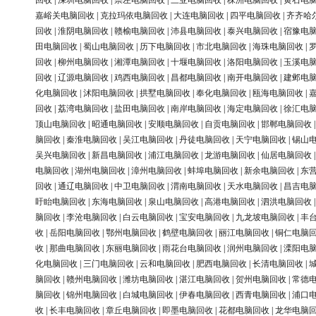
回收
|
深圳电脑回收
|
崇左电脑回收
|
三亚电脑回收
|
株洲电脑回收
|
黄石电
嘉峪关电脑回收
|
克拉玛依电脑回收
|
大连电脑回收
|
四平电脑回收
|
齐齐哈
回收
|
淮阴电脑回收
|
赣榆电脑回收
|
沛县电脑回收
|
泰兴电脑回收
|
宿豫电
田电脑回收
|
蜀山电脑回收
|
历下电脑回收
|
市北电脑回收
|
海珠电脑回收
|
回收
|
柳州电脑回收
|
湘潭电脑回收
|
十堰电脑回收
|
洛阳电脑回收
|
玉溪电
回收
|
辽源电脑回收
|
鸡西电脑回收
|
昌都电脑回收
|
南开电脑回收
|
建邺电
化电脑回收
|
沭阳电脑回收
|
拱墅电脑回收
|
奉化电脑回收
|
瓯海电脑回收
|
回收
|
荔湾电脑回收
|
盐田电脑回收
|
南岸电脑回收
|
海定电脑回收
|
徐汇电
顶山电脑回收
|
昭通电脑回收
|
安顺电脑回收
|
自贡电脑回收
|
邯郸电脑回收
脑回收
|
秦淮电脑回收
|
吴江电脑回收
|
丹徒电脑回收
|
天宁电脑回收
|
锡山
吴兴电脑回收
|
新昌电脑回收
|
浦江电脑回收
|
龙游电脑回收
|
仙居电脑回收
电脑回收
|
湖州电脑回收
|
漳州电脑回收
|
蚌埠电脑回收
|
新余电脑回收
|
东
回收
|
通辽电脑回收
|
中卫电脑回收
|
渭南电脑回收
|
天水电脑回收
|
昌吉电
盱眙电脑回收
|
东海电脑回收
|
泉山电脑回收
|
高港电脑回收
|
泗洪电脑回收
脑回收
|
李沧电脑回收
|
白云电脑回收
|
宝安电脑回收
|
九龙坡电脑回收
|
丰
收
|
岳阳电脑回收
|
鄂州电脑回收
|
鹤壁电脑回收
|
丽江电脑回收
|
铜仁电脑
收
|
那曲电脑回收
|
东丽电脑回收
|
雨花台电脑回收
|
润州电脑回收
|
溧阳电
化电脑回收
|
三门电脑回收
|
云和电脑回收
|
肥西电脑回收
|
长清电脑回收
|
脑回收
|
赣州电脑回收
|
潍坊电脑回收
|
湛江电脑回收
|
贺州电脑回收
|
常德
脑回收
|
锦州电脑回收
|
白城电脑回收
|
伊春电脑回收
|
西青电脑回收
|
浦口
收
|
长丰电脑回收
|
章丘电脑回收
|
即墨电脑回收
|
花都电脑回收
|
龙华电脑