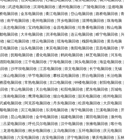
同电脑回收
|
包头电脑回收
|
石嘴山电脑回收
|
海东电脑回收
|
铜川电脑回收
|
回收
|
武进电脑回收
|
滨湖电脑回收
|
通州电脑回收
|
广陵电脑回收
|
盐都电脑
桥电脑回收
|
金东电脑回收
|
衢江电脑回收
|
岱山电脑回收
|
路桥电脑回收
|
青
回收
|
南平电脑回收
|
亳州电脑回收
|
萍乡电脑回收
|
淄博电脑回收
|
珠海电脑
收
|
吴忠电脑回收
|
宝鸡电脑回收
|
金昌电脑回收
|
吐鲁番电脑回收
|
鞍山电脑
都电脑回收
|
大丰电脑回收
|
洪泽电脑回收
|
连云电脑回收
|
睢宁电脑回收
|
兴
回收
|
椒江电脑回收
|
缙云电脑回收
|
瑶海电脑回收
|
槐荫电脑回收
|
黄岛电脑
庄电脑回收
|
汕头电脑回收
|
来宾电脑回收
|
衡阳电脑回收
|
宜昌电脑回收
|
平
脑回收
|
抚顺电脑回收
|
通化电脑回收
|
鹤岗电脑回收
|
林芝电脑回收
|
河东电
泗阳电脑回收
|
江干电脑回收
|
宁海电脑回收
|
洞头电脑回收
|
海盐电脑回收
|
脑回收
|
沙坪坝电脑回收
|
江苏电脑回收
|
崇文电脑回收
|
长宁电脑回收
|
无锡
收
|
保山电脑回收
|
毕节电脑回收
|
攀枝花电脑回收
|
邢台电脑回收
|
长治电脑
栖霞电脑回收
|
常熟电脑回收
|
京口电脑回收
|
钟楼电脑回收
|
射阳电脑回收
|
脑回收
|
常山电脑回收
|
天台电脑回收
|
松阳电脑回收
|
肥东电脑回收
|
历城电
收
|
淮南电脑回收
|
鹰潭电脑回收
|
烟台电脑回收
|
韶关电脑回收
|
梧州电脑回
武威电脑回收
|
阿克苏电脑回收
|
丹东电脑回收
|
松原电脑回收
|
大庆电脑回
堰电脑回收
|
滨江电脑回收
|
乐清电脑回收
|
海宁电脑回收
|
兰溪电脑回收
|
开
脑回收
|
昆山电脑回收
|
金华电脑回收
|
福建电脑回收
|
莆田电脑回收
|
滁州电
收
|
吕梁电脑回收
|
呼伦贝尔电脑回收
|
汉中电脑回收
|
张掖电脑回收
|
喀什电
收
|
龙港电脑回收
|
桐乡电脑回收
|
义乌电脑回收
|
玉环电脑回收
|
庆元电脑回
电脑回收
|
六安电脑回收
|
吉安电脑回收
|
济宁电脑回收
|
肇庆电脑回收
|
玉林