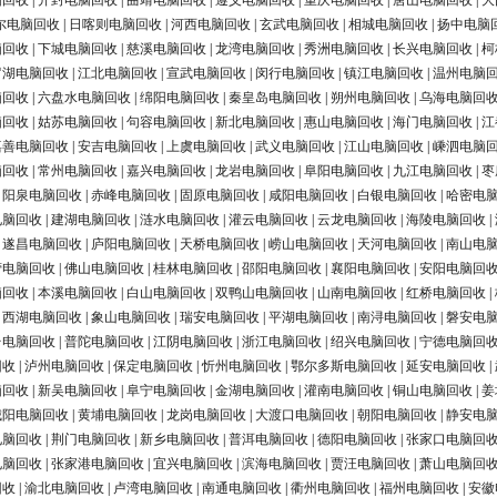
脑回收
|
开封电脑回收
|
曲靖电脑回收
|
遵义电脑回收
|
重庆电脑回收
|
唐山电脑回收
|
大
尔电脑回收
|
日喀则电脑回收
|
河西电脑回收
|
玄武电脑回收
|
相城电脑回收
|
扬中电脑
脑回收
|
下城电脑回收
|
慈溪电脑回收
|
龙湾电脑回收
|
秀洲电脑回收
|
长兴电脑回收
|
柯
罗湖电脑回收
|
江北电脑回收
|
宣武电脑回收
|
闵行电脑回收
|
镇江电脑回收
|
温州电脑
脑回收
|
六盘水电脑回收
|
绵阳电脑回收
|
秦皇岛电脑回收
|
朔州电脑回收
|
乌海电脑回
脑回收
|
姑苏电脑回收
|
句容电脑回收
|
新北电脑回收
|
惠山电脑回收
|
海门电脑回收
|
江
嘉善电脑回收
|
安吉电脑回收
|
上虞电脑回收
|
武义电脑回收
|
江山电脑回收
|
嵊泗电脑
脑回收
|
常州电脑回收
|
嘉兴电脑回收
|
龙岩电脑回收
|
阜阳电脑回收
|
九江电脑回收
|
枣
|
阳泉电脑回收
|
赤峰电脑回收
|
固原电脑回收
|
咸阳电脑回收
|
白银电脑回收
|
哈密电
电脑回收
|
建湖电脑回收
|
涟水电脑回收
|
灌云电脑回收
|
云龙电脑回收
|
海陵电脑回收
|
|
遂昌电脑回收
|
庐阳电脑回收
|
天桥电脑回收
|
崂山电脑回收
|
天河电脑回收
|
南山电
营电脑回收
|
佛山电脑回收
|
桂林电脑回收
|
邵阳电脑回收
|
襄阳电脑回收
|
安阳电脑回
脑回收
|
本溪电脑回收
|
白山电脑回收
|
双鸭山电脑回收
|
山南电脑回收
|
红桥电脑回收
|
|
西湖电脑回收
|
象山电脑回收
|
瑞安电脑回收
|
平湖电脑回收
|
南浔电脑回收
|
磐安电
台电脑回收
|
普陀电脑回收
|
江阴电脑回收
|
浙江电脑回收
|
绍兴电脑回收
|
宁德电脑回
回收
|
泸州电脑回收
|
保定电脑回收
|
忻州电脑回收
|
鄂尔多斯电脑回收
|
延安电脑回收
|
脑回收
|
新吴电脑回收
|
阜宁电脑回收
|
金湖电脑回收
|
灌南电脑回收
|
铜山电脑回收
|
姜
城阳电脑回收
|
黄埔电脑回收
|
龙岗电脑回收
|
大渡口电脑回收
|
朝阳电脑回收
|
静安电
电脑回收
|
荆门电脑回收
|
新乡电脑回收
|
普洱电脑回收
|
德阳电脑回收
|
张家口电脑回
电脑回收
|
张家港电脑回收
|
宜兴电脑回收
|
滨海电脑回收
|
贾汪电脑回收
|
萧山电脑回
回收
|
渝北电脑回收
|
卢湾电脑回收
|
南通电脑回收
|
衢州电脑回收
|
福州电脑回收
|
安徽