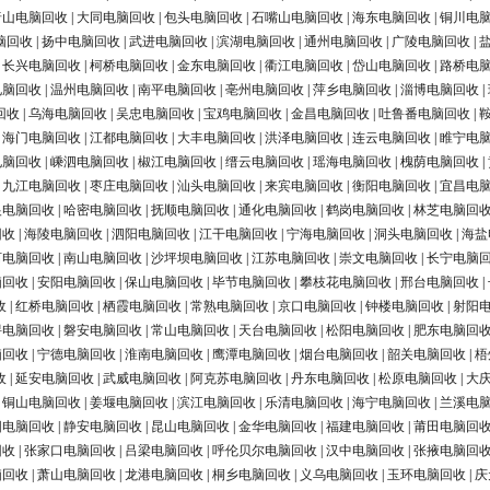
唐山电脑回收
|
大同电脑回收
|
包头电脑回收
|
石嘴山电脑回收
|
海东电脑回收
|
铜川电
脑回收
|
扬中电脑回收
|
武进电脑回收
|
滨湖电脑回收
|
通州电脑回收
|
广陵电脑回收
|
|
长兴电脑回收
|
柯桥电脑回收
|
金东电脑回收
|
衢江电脑回收
|
岱山电脑回收
|
路桥电
电脑回收
|
温州电脑回收
|
南平电脑回收
|
亳州电脑回收
|
萍乡电脑回收
|
淄博电脑回收
|
回收
|
乌海电脑回收
|
吴忠电脑回收
|
宝鸡电脑回收
|
金昌电脑回收
|
吐鲁番电脑回收
|
|
海门电脑回收
|
江都电脑回收
|
大丰电脑回收
|
洪泽电脑回收
|
连云电脑回收
|
睢宁电
电脑回收
|
嵊泗电脑回收
|
椒江电脑回收
|
缙云电脑回收
|
瑶海电脑回收
|
槐荫电脑回收
|
|
九江电脑回收
|
枣庄电脑回收
|
汕头电脑回收
|
来宾电脑回收
|
衡阳电脑回收
|
宜昌电
银电脑回收
|
哈密电脑回收
|
抚顺电脑回收
|
通化电脑回收
|
鹤岗电脑回收
|
林芝电脑回
回收
|
海陵电脑回收
|
泗阳电脑回收
|
江干电脑回收
|
宁海电脑回收
|
洞头电脑回收
|
海盐
河电脑回收
|
南山电脑回收
|
沙坪坝电脑回收
|
江苏电脑回收
|
崇文电脑回收
|
长宁电脑
脑回收
|
安阳电脑回收
|
保山电脑回收
|
毕节电脑回收
|
攀枝花电脑回收
|
邢台电脑回收
|
收
|
红桥电脑回收
|
栖霞电脑回收
|
常熟电脑回收
|
京口电脑回收
|
钟楼电脑回收
|
射阳
浔电脑回收
|
磐安电脑回收
|
常山电脑回收
|
天台电脑回收
|
松阳电脑回收
|
肥东电脑回
脑回收
|
宁德电脑回收
|
淮南电脑回收
|
鹰潭电脑回收
|
烟台电脑回收
|
韶关电脑回收
|
梧
收
|
延安电脑回收
|
武威电脑回收
|
阿克苏电脑回收
|
丹东电脑回收
|
松原电脑回收
|
大
|
铜山电脑回收
|
姜堰电脑回收
|
滨江电脑回收
|
乐清电脑回收
|
海宁电脑回收
|
兰溪电
阳电脑回收
|
静安电脑回收
|
昆山电脑回收
|
金华电脑回收
|
福建电脑回收
|
莆田电脑回
回收
|
张家口电脑回收
|
吕梁电脑回收
|
呼伦贝尔电脑回收
|
汉中电脑回收
|
张掖电脑回
脑回收
|
萧山电脑回收
|
龙港电脑回收
|
桐乡电脑回收
|
义乌电脑回收
|
玉环电脑回收
|
庆