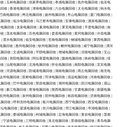
回收
|
玉林电脑回收
|
张家界电脑回收
|
孝感电脑回收
|
焦作电脑回收
|
临沧电
脑回收
|
香港电脑回收
|
津南电脑回收
|
六合电脑回收
|
太仓电脑回收
|
响水电
巴南电脑回收
|
闸北电脑回收
|
扬州电脑回收
|
舟山电脑回收
|
厦门电脑回收
|
电脑回收
|
临汾电脑回收
|
乌兰察布电脑回收
|
安康电脑回收
|
酒泉电脑回收
|
岭电脑回收
|
龙泉电脑回收
|
巢湖电脑回收
|
莱芜电脑回收
|
平度电脑回收
|
南
回收
|
茂名电脑回收
|
百色电脑回收
|
娄底电脑回收
|
黄冈电脑回收
|
许昌电脑
收
|
溧水电脑回收
|
临安电脑回收
|
苍南电脑回收
|
钢城电脑回收
|
莱西电脑回
电脑回收
|
惠州电脑回收
|
钦州电脑回收
|
郴州电脑回收
|
咸宁电脑回收
|
漯河
电脑回收
|
文成电脑回收
|
平阴电脑回收
|
增城电脑回收
|
涪陵电脑回收
|
宝山
脑回收
|
资阳电脑回收
|
阿拉善盟电脑回收
|
陇南电脑回收
|
铁岭电脑回收
|
绥
回收
|
汕尾电脑回收
|
北海电脑回收
|
怀化电脑回收
|
南阳电脑回收
|
宜宾电脑
回收
|
河源电脑回收
|
防城港电脑回收
|
湖南电脑回收
|
商丘电脑回收
|
南充电
达州电脑回收
|
双桥电脑回收
|
菏泽电脑回收
|
清远电脑回收
|
河南电脑回收
|
电脑回收
|
巴中电脑回收
|
荣昌电脑回收
|
潮州电脑回收
|
四川电脑回收
|
眉山
回收
|
綦江电脑回收
|
青海电脑回收
|
陕西电脑回收
|
甘肃电脑回收
|
新疆电脑
杭州电脑回收
|
泉州电脑回收
|
宿州电脑回收
|
南昌电脑回收
|
济南电脑回收
|
电脑回收
|
呼和浩特电脑回收
|
银川电脑回收
|
西宁电脑回收
|
西安电脑回收
|
金坛电脑回收
|
梁溪电脑回收
|
崇川电脑回收
|
邗江电脑回收
|
亭湖电脑回收
|
电脑回收
|
婺城电脑回收
|
柯城电脑回收
|
定海电脑回收
|
黄岩电脑回收
|
莲都
收
|
宁波电脑回收
|
三明电脑回收
|
淮北电脑回收
|
景德镇电脑回收
|
青岛电脑