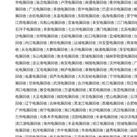
华电脑回收
|
渝北电脑回收
|
卢湾电脑回收
|
南通电脑回收
|
衢州电脑回收
|
脑回收
|
广元电脑回收
|
承德电脑回收
|
晋中电脑回收
|
巴彦淖尔电脑回收
|
脑回收
|
余杭电脑回收
|
永嘉电脑回收
|
东阳电脑回收
|
临海电脑回收
|
景宁
江西电脑回收
|
马鞍山电脑回收
|
宜春电脑回收
|
泰安电脑回收
|
江门电脑回
石河子电脑回收
|
阜新电脑回收
|
七台河电脑回收
|
澳门电脑回收
|
北辰电脑
沙电脑回收
|
光明电脑回收
|
北碚电脑回收
|
虹口电脑回收
|
盐城电脑回收
|
回收
|
内江电脑回收
|
廊坊电脑回收
|
运城电脑回收
|
兴安盟电脑回收
|
商洛
收
|
从化电脑回收
|
大鹏电脑回收
|
永川电脑回收
|
杨浦电脑回收
|
淮安电脑
电脑回收
|
乐山电脑回收
|
衡水电脑回收
|
晋城电脑回收
|
锡林郭勒盟电脑回
电脑回收
|
连云港电脑回收
|
南安电脑回收
|
铜陵电脑回收
|
滨州电脑回收
|
化电脑回收
|
宝坻电脑回收
|
桐庐电脑回收
|
泰顺电脑回收
|
商河电脑回收
|
回收
|
临夏电脑回收
|
葫芦岛电脑回收
|
大兴安岭电脑回收
|
宁河电脑回收
|
脑回收
|
甘南电脑回收
|
武清电脑回收
|
合川电脑回收
|
松江电脑回收
|
宿迁
周口电脑回收
|
雅安电脑回收
|
万盛电脑回收
|
莱芜电脑回收
|
东莞电脑回收
电脑回收
|
大足电脑回收
|
揭阳电脑回收
|
河北电脑回收
|
璧山电脑回收
|
云
回收
|
辽宁电脑回收
|
吉林电脑回收
|
黑龙江电脑回收
|
西藏电脑回收
|
合肥
广州电脑回收
|
南宁电脑回收
|
海口电脑回收
|
长沙电脑回收
|
武汉电脑回收
兰州电脑回收
|
乌鲁木齐电脑回收
|
沈阳电脑回收
|
长春电脑回收
|
哈尔滨电
清江浦电脑回收
|
海州电脑回收
|
丰县电脑回收
|
靖江电脑回收
|
宿城电脑回
电脑回收
|
包河电脑回收
|
市中电脑回收
|
市南电脑回收
|
越秀电脑回收
|
福