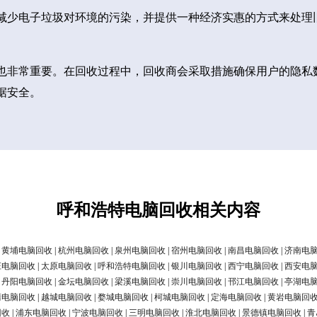
减少电子垃圾对环境的污染，并提供一种经济实惠的方式来处理
也非常重要。在回收过程中，回收商会采取措施确保用户的隐私
据安全。
呼和浩特电脑回收相关内容
|
黄埔电脑回收
|
杭州电脑回收
|
泉州电脑回收
|
宿州电脑回收
|
南昌电脑回收
|
济南电
庄电脑回收
|
太原电脑回收
|
呼和浩特电脑回收
|
银川电脑回收
|
西宁电脑回收
|
西安电
|
丹阳电脑回收
|
金坛电脑回收
|
梁溪电脑回收
|
崇川电脑回收
|
邗江电脑回收
|
亭湖电
清电脑回收
|
越城电脑回收
|
婺城电脑回收
|
柯城电脑回收
|
定海电脑回收
|
黄岩电脑回
回收
|
浦东电脑回收
|
宁波电脑回收
|
三明电脑回收
|
淮北电脑回收
|
景德镇电脑回收
|
青