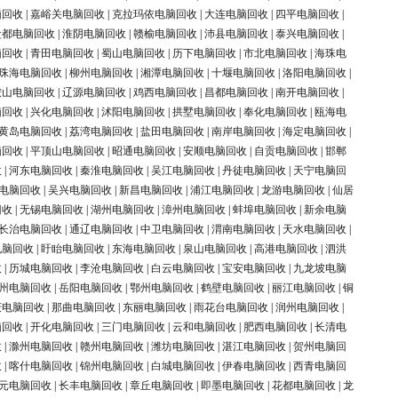
脑回收
|
嘉峪关电脑回收
|
克拉玛依电脑回收
|
大连电脑回收
|
四平电脑回收
|
盐都电脑回收
|
淮阴电脑回收
|
赣榆电脑回收
|
沛县电脑回收
|
泰兴电脑回收
|
脑回收
|
青田电脑回收
|
蜀山电脑回收
|
历下电脑回收
|
市北电脑回收
|
海珠电
珠海电脑回收
|
柳州电脑回收
|
湘潭电脑回收
|
十堰电脑回收
|
洛阳电脑回收
|
鞍山电脑回收
|
辽源电脑回收
|
鸡西电脑回收
|
昌都电脑回收
|
南开电脑回收
|
脑回收
|
兴化电脑回收
|
沭阳电脑回收
|
拱墅电脑回收
|
奉化电脑回收
|
瓯海电
黄岛电脑回收
|
荔湾电脑回收
|
盐田电脑回收
|
南岸电脑回收
|
海定电脑回收
|
脑回收
|
平顶山电脑回收
|
昭通电脑回收
|
安顺电脑回收
|
自贡电脑回收
|
邯郸
收
|
河东电脑回收
|
秦淮电脑回收
|
吴江电脑回收
|
丹徒电脑回收
|
天宁电脑回
电脑回收
|
吴兴电脑回收
|
新昌电脑回收
|
浦江电脑回收
|
龙游电脑回收
|
仙居
回收
|
无锡电脑回收
|
湖州电脑回收
|
漳州电脑回收
|
蚌埠电脑回收
|
新余电脑
长治电脑回收
|
通辽电脑回收
|
中卫电脑回收
|
渭南电脑回收
|
天水电脑回收
|
电脑回收
|
盱眙电脑回收
|
东海电脑回收
|
泉山电脑回收
|
高港电脑回收
|
泗洪
收
|
历城电脑回收
|
李沧电脑回收
|
白云电脑回收
|
宝安电脑回收
|
九龙坡电脑
州电脑回收
|
岳阳电脑回收
|
鄂州电脑回收
|
鹤壁电脑回收
|
丽江电脑回收
|
铜
庆电脑回收
|
那曲电脑回收
|
东丽电脑回收
|
雨花台电脑回收
|
润州电脑回收
|
脑回收
|
开化电脑回收
|
三门电脑回收
|
云和电脑回收
|
肥西电脑回收
|
长清电
收
|
滁州电脑回收
|
赣州电脑回收
|
潍坊电脑回收
|
湛江电脑回收
|
贺州电脑回
收
|
喀什电脑回收
|
锦州电脑回收
|
白城电脑回收
|
伊春电脑回收
|
西青电脑回
元电脑回收
|
长丰电脑回收
|
章丘电脑回收
|
即墨电脑回收
|
花都电脑回收
|
龙