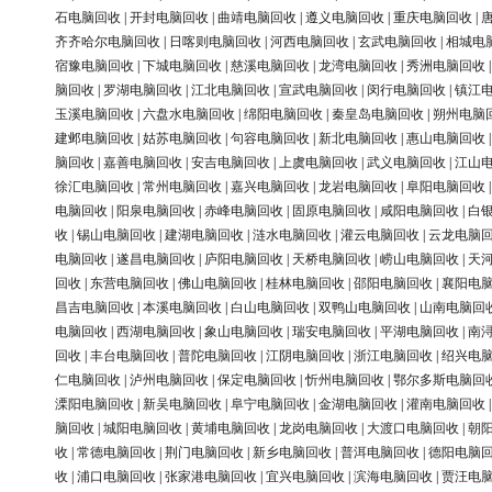
石电脑回收
|
开封电脑回收
|
曲靖电脑回收
|
遵义电脑回收
|
重庆电脑回收
|
齐齐哈尔电脑回收
|
日喀则电脑回收
|
河西电脑回收
|
玄武电脑回收
|
相城电
宿豫电脑回收
|
下城电脑回收
|
慈溪电脑回收
|
龙湾电脑回收
|
秀洲电脑回收
脑回收
|
罗湖电脑回收
|
江北电脑回收
|
宣武电脑回收
|
闵行电脑回收
|
镇江
玉溪电脑回收
|
六盘水电脑回收
|
绵阳电脑回收
|
秦皇岛电脑回收
|
朔州电脑
建邺电脑回收
|
姑苏电脑回收
|
句容电脑回收
|
新北电脑回收
|
惠山电脑回收
脑回收
|
嘉善电脑回收
|
安吉电脑回收
|
上虞电脑回收
|
武义电脑回收
|
江山
徐汇电脑回收
|
常州电脑回收
|
嘉兴电脑回收
|
龙岩电脑回收
|
阜阳电脑回收
电脑回收
|
阳泉电脑回收
|
赤峰电脑回收
|
固原电脑回收
|
咸阳电脑回收
|
白
收
|
锡山电脑回收
|
建湖电脑回收
|
涟水电脑回收
|
灌云电脑回收
|
云龙电脑
电脑回收
|
遂昌电脑回收
|
庐阳电脑回收
|
天桥电脑回收
|
崂山电脑回收
|
天
回收
|
东营电脑回收
|
佛山电脑回收
|
桂林电脑回收
|
邵阳电脑回收
|
襄阳电
昌吉电脑回收
|
本溪电脑回收
|
白山电脑回收
|
双鸭山电脑回收
|
山南电脑回
电脑回收
|
西湖电脑回收
|
象山电脑回收
|
瑞安电脑回收
|
平湖电脑回收
|
南
回收
|
丰台电脑回收
|
普陀电脑回收
|
江阴电脑回收
|
浙江电脑回收
|
绍兴电
仁电脑回收
|
泸州电脑回收
|
保定电脑回收
|
忻州电脑回收
|
鄂尔多斯电脑回
溧阳电脑回收
|
新吴电脑回收
|
阜宁电脑回收
|
金湖电脑回收
|
灌南电脑回收
脑回收
|
城阳电脑回收
|
黄埔电脑回收
|
龙岗电脑回收
|
大渡口电脑回收
|
朝
收
|
常德电脑回收
|
荆门电脑回收
|
新乡电脑回收
|
普洱电脑回收
|
德阳电脑
收
|
浦口电脑回收
|
张家港电脑回收
|
宜兴电脑回收
|
滨海电脑回收
|
贾汪电