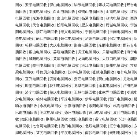
回收
|
安阳电脑回收
|
保山电脑回收
|
毕节电脑回收
|
攀枝花电脑回收
|
邢台
脑回收
|
本溪电脑回收
|
白山电脑回收
|
双鸭山电脑回收
|
山南电脑回收
|
红
电脑回收
|
东海电脑回收
|
泉山电脑回收
|
高港电脑回收
|
泗洪电脑回收
|
西
电脑回收
|
天台电脑回收
|
松阳电脑回收
|
肥东电脑回收
|
历城电脑回收
|
李
阴电脑回收
|
浙江电脑回收
|
绍兴电脑回收
|
宁德电脑回收
|
淮南电脑回收
|
壁电脑回收
|
丽江电脑回收
|
铜仁电脑回收
|
泸州电脑回收
|
保定电脑回收
|
回收
|
松原电脑回收
|
大庆电脑回收
|
那曲电脑回收
|
东丽电脑回收
|
雨花台
脑回收
|
铜山电脑回收
|
姜堰电脑回收
|
滨江电脑回收
|
乐清电脑回收
|
海宁
脑回收
|
城阳电脑回收
|
黄埔电脑回收
|
龙岗电脑回收
|
大渡口电脑回收
|
朝
电脑回收
|
赣州电脑回收
|
潍坊电脑回收
|
湛江电脑回收
|
贺州电脑回收
|
常
梁电脑回收
|
呼伦贝尔电脑回收
|
汉中电脑回收
|
张掖电脑回收
|
喀什电脑回
回收
|
宜兴电脑回收
|
滨海电脑回收
|
贾汪电脑回收
|
萧山电脑回收
|
龙港电
回收
|
即墨电脑回收
|
花都电脑回收
|
龙华电脑回收
|
渝北电脑回收
|
卢湾电
回收
|
济宁电脑回收
|
肇庆电脑回收
|
玉林电脑回收
|
张家界电脑回收
|
孝感
尔电脑回收
|
榆林电脑回收
|
平凉电脑回收
|
伊犁电脑回收
|
营口电脑回收
|
响水电脑回收
|
余杭电脑回收
|
永嘉电脑回收
|
东阳电脑回收
|
临海电脑回收
巴南电脑回收
|
闸北电脑回收
|
扬州电脑回收
|
舟山电脑回收
|
厦门电脑回收
收
|
益阳电脑回收
|
荆州电脑回收
|
濮阳电脑回收
|
遂宁电脑回收
|
沧州电脑
电脑回收
|
七台河电脑回收
|
澳门电脑回收
|
北辰电脑回收
|
江宁电脑回收
|
湖电脑回收
|
莱芜电脑回收
|
平度电脑回收
|
南沙电脑回收
|
光明电脑回收
|