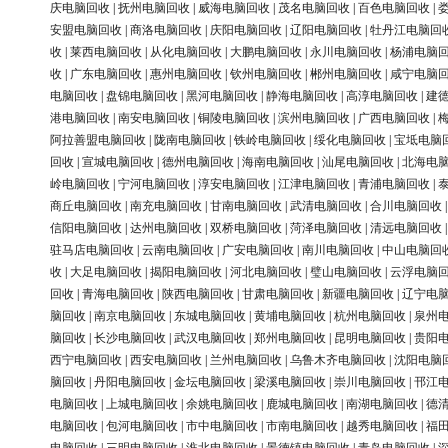
庆电脑回收
|
抚州电脑回收
|
威海电脑回收
|
茂名电脑回收
|
百色电脑回收
|
安盟电脑回收
|
商洛电脑回收
|
庆阳电脑回收
|
辽阳电脑回收
|
牡丹江电脑回
收
|
莱西电脑回收
|
从化电脑回收
|
大鹏电脑回收
|
永川电脑回收
|
杨浦电脑
收
|
广东电脑回收
|
惠州电脑回收
|
钦州电脑回收
|
郴州电脑回收
|
咸宁电脑
电脑回收
|
盘锦电脑回收
|
黑河电脑回收
|
静海电脑回收
|
高淳电脑回收
|
建
港电脑回收
|
南安电脑回收
|
铜陵电脑回收
|
滨州电脑回收
|
广西电脑回收
|
阿拉善盟电脑回收
|
陇南电脑回收
|
铁岭电脑回收
|
绥化电脑回收
|
宝坻电脑
回收
|
宣城电脑回收
|
德州电脑回收
|
海南电脑回收
|
汕尾电脑回收
|
北海电
岭电脑回收
|
宁河电脑回收
|
淳安电脑回收
|
江津电脑回收
|
青浦电脑回收
|
商丘电脑回收
|
南充电脑回收
|
甘南电脑回收
|
武清电脑回收
|
合川电脑回收
信阳电脑回收
|
达州电脑回收
|
双桥电脑回收
|
菏泽电脑回收
|
清远电脑回收
驻马店电脑回收
|
云南电脑回收
|
广安电脑回收
|
南川电脑回收
|
中山电脑回
收
|
大足电脑回收
|
揭阳电脑回收
|
河北电脑回收
|
璧山电脑回收
|
云浮电脑
回收
|
青海电脑回收
|
陕西电脑回收
|
甘肃电脑回收
|
新疆电脑回收
|
辽宁电
脑回收
|
南京电脑回收
|
东城电脑回收
|
黄埔电脑回收
|
杭州电脑回收
|
泉州
脑回收
|
长沙电脑回收
|
武汉电脑回收
|
郑州电脑回收
|
昆明电脑回收
|
贵阳
西宁电脑回收
|
西安电脑回收
|
兰州电脑回收
|
乌鲁木齐电脑回收
|
沈阳电脑
脑回收
|
丹阳电脑回收
|
金坛电脑回收
|
梁溪电脑回收
|
崇川电脑回收
|
邗江
电脑回收
|
上城电脑回收
|
余姚电脑回收
|
鹿城电脑回收
|
南湖电脑回收
|
德
电脑回收
|
包河电脑回收
|
市中电脑回收
|
市南电脑回收
|
越秀电脑回收
|
福