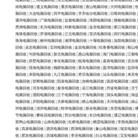
电脑回收
|
三明电脑回收
|
淮北电脑回收
|
景德镇电脑回收
|
青岛电脑回收
|
靖电脑回收
|
遵义电脑回收
|
重庆电脑回收
|
唐山电脑回收
|
大同电脑回收
|
脑回收
|
大连电脑回收
|
四平电脑回收
|
齐齐哈尔电脑回收
|
日喀则电脑回收
通州电脑回收
|
广陵电脑回收
|
盐都电脑回收
|
淮阴电脑回收
|
赣榆电脑回收
秀洲电脑回收
|
长兴电脑回收
|
柯桥电脑回收
|
金东电脑回收
|
衢江电脑回收
海珠电脑回收
|
罗湖电脑回收
|
江北电脑回收
|
宣武电脑回收
|
闵行电脑回收
珠海电脑回收
|
柳州电脑回收
|
湘潭电脑回收
|
十堰电脑回收
|
洛阳电脑回收
回收
|
吴忠电脑回收
|
宝鸡电脑回收
|
金昌电脑回收
|
吐鲁番电脑回收
|
鞍山
脑回收
|
句容电脑回收
|
新北电脑回收
|
惠山电脑回收
|
海门电脑回收
|
江都
脑回收
|
拱墅电脑回收
|
奉化电脑回收
|
瓯海电脑回收
|
嘉善电脑回收
|
安吉
脑回收
|
瑶海电脑回收
|
槐荫电脑回收
|
黄岛电脑回收
|
荔湾电脑回收
|
盐田
脑回收
|
阜阳电脑回收
|
九江电脑回收
|
枣庄电脑回收
|
汕头电脑回收
|
来宾
电脑回收
|
邯郸电脑回收
|
阳泉电脑回收
|
赤峰电脑回收
|
固原电脑回收
|
咸
电脑回收
|
河东电脑回收
|
秦淮电脑回收
|
吴江电脑回收
|
丹徒电脑回收
|
天
电脑回收
|
泗阳电脑回收
|
江干电脑回收
|
宁海电脑回收
|
洞头电脑回收
|
海
电脑回收
|
庐阳电脑回收
|
天桥电脑回收
|
崂山电脑回收
|
天河电脑回收
|
南
州电脑回收
|
漳州电脑回收
|
蚌埠电脑回收
|
新余电脑回收
|
东营电脑回收
|
节电脑回收
|
攀枝花电脑回收
|
邢台电脑回收
|
长治电脑回收
|
通辽电脑回收
双鸭山电脑回收
|
山南电脑回收
|
红桥电脑回收
|
栖霞电脑回收
|
常熟电脑回
收
|
高港电脑回收
|
泗洪电脑回收
|
西湖电脑回收
|
象山电脑回收
|
瑞安电脑
收
|
肥东电脑回收
|
历城电脑回收
|
李沧电脑回收
|
白云电脑回收
|
宝安电脑