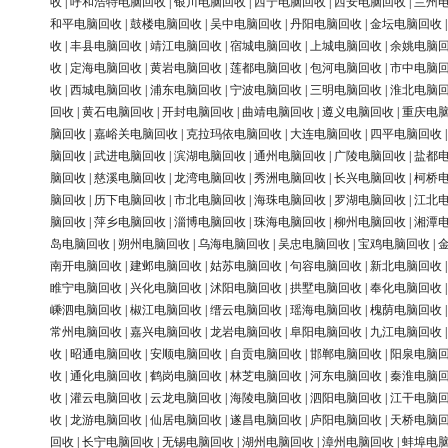
收
|
呼和浩特电脑回收
|
银川电脑回收
|
西宁电脑回收
|
西安电脑回收
|
兰州
和平电脑回收
|
鼓楼电脑回收
|
吴中电脑回收
|
丹阳电脑回收
|
金坛电脑回收
收
|
丰县电脑回收
|
靖江电脑回收
|
宿城电脑回收
|
上城电脑回收
|
余姚电脑
收
|
定海电脑回收
|
黄岩电脑回收
|
莲都电脑回收
|
包河电脑回收
|
市中电脑
收
|
西城电脑回收
|
浦东电脑回收
|
宁波电脑回收
|
三明电脑回收
|
淮北电脑
回收
|
黄石电脑回收
|
开封电脑回收
|
曲靖电脑回收
|
遵义电脑回收
|
重庆电
脑回收
|
嘉峪关电脑回收
|
克拉玛依电脑回收
|
大连电脑回收
|
四平电脑回收
脑回收
|
武进电脑回收
|
滨湖电脑回收
|
通州电脑回收
|
广陵电脑回收
|
盐都
脑回收
|
慈溪电脑回收
|
龙湾电脑回收
|
秀洲电脑回收
|
长兴电脑回收
|
柯桥
脑回收
|
历下电脑回收
|
市北电脑回收
|
海珠电脑回收
|
罗湖电脑回收
|
江北
脑回收
|
萍乡电脑回收
|
淄博电脑回收
|
珠海电脑回收
|
柳州电脑回收
|
湘潭
岛电脑回收
|
朔州电脑回收
|
乌海电脑回收
|
吴忠电脑回收
|
宝鸡电脑回收
|
南开电脑回收
|
建邺电脑回收
|
姑苏电脑回收
|
句容电脑回收
|
新北电脑回收
睢宁电脑回收
|
兴化电脑回收
|
沭阳电脑回收
|
拱墅电脑回收
|
奉化电脑回收
嵊泗电脑回收
|
椒江电脑回收
|
缙云电脑回收
|
瑶海电脑回收
|
槐荫电脑回收
常州电脑回收
|
嘉兴电脑回收
|
龙岩电脑回收
|
阜阳电脑回收
|
九江电脑回收
收
|
昭通电脑回收
|
安顺电脑回收
|
自贡电脑回收
|
邯郸电脑回收
|
阳泉电脑
收
|
通化电脑回收
|
鹤岗电脑回收
|
林芝电脑回收
|
河东电脑回收
|
秦淮电脑
收
|
灌云电脑回收
|
云龙电脑回收
|
海陵电脑回收
|
泗阳电脑回收
|
江干电脑
收
|
龙游电脑回收
|
仙居电脑回收
|
遂昌电脑回收
|
庐阳电脑回收
|
天桥电脑
回收
|
长宁电脑回收
|
无锡电脑回收
|
湖州电脑回收
|
漳州电脑回收
|
蚌埠电