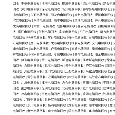
回收
|
宁德电脑回收
|
淮南电脑回收
|
鹰潭电脑回收
|
烟台电脑回收
|
韶关电
回收
|
泸州电脑回收
|
保定电脑回收
|
忻州电脑回收
|
鄂尔多斯电脑回收
|
延
曲电脑回收
|
东丽电脑回收
|
雨花台电脑回收
|
润州电脑回收
|
溧阳电脑回收
滨江电脑回收
|
乐清电脑回收
|
海宁电脑回收
|
兰溪电脑回收
|
开化电脑回收
龙岗电脑回收
|
大渡口电脑回收
|
朝阳电脑回收
|
静安电脑回收
|
昆山电脑回
收
|
湛江电脑回收
|
贺州电脑回收
|
常德电脑回收
|
荆门电脑回收
|
新乡电脑
电脑回收
|
张掖电脑回收
|
喀什电脑回收
|
锦州电脑回收
|
白城电脑回收
|
伊
汪电脑回收
|
萧山电脑回收
|
龙港电脑回收
|
桐乡电脑回收
|
义乌电脑回收
|
华电脑回收
|
渝北电脑回收
|
卢湾电脑回收
|
南通电脑回收
|
衢州电脑回收
|
林电脑回收
|
张家界电脑回收
|
孝感电脑回收
|
焦作电脑回收
|
临沧电脑回收
回收
|
伊犁电脑回收
|
营口电脑回收
|
延边电脑回收
|
佳木斯电脑回收
|
香港
脑回收
|
东阳电脑回收
|
临海电脑回收
|
景宁电脑回收
|
庐江电脑回收
|
济阳
脑回收
|
舟山电脑回收
|
厦门电脑回收
|
江西电脑回收
|
马鞍山电脑回收
|
宜
电脑回收
|
遂宁电脑回收
|
沧州电脑回收
|
临汾电脑回收
|
乌兰察布电脑回收
回收
|
北辰电脑回收
|
江宁电脑回收
|
东台电脑回收
|
富阳电脑回收
|
平阳电
回收
|
南沙电脑回收
|
光明电脑回收
|
北碚电脑回收
|
虹口电脑回收
|
盐城电
回收
|
茂名电脑回收
|
百色电脑回收
|
娄底电脑回收
|
黄冈电脑回收
|
许昌电
脑回收
|
辽阳电脑回收
|
牡丹江电脑回收
|
台湾电脑回收
|
蓟州电脑回收
|
溧
电脑回收
|
永川电脑回收
|
杨浦电脑回收
|
淮安电脑回收
|
丽水电脑回收
|
晋
电脑回收
|
郴州电脑回收
|
咸宁电脑回收
|
漯河电脑回收
|
乐山电脑回收
|
衡