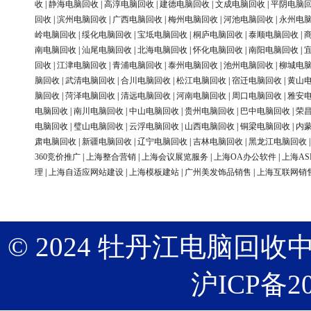
收
|
静海电脑回收
|
高淳电脑回收
|
建德电脑回收
|
文成电脑回收
|
平阴电脑
回收
|
滨州电脑回收
|
广西电脑回收
|
梅州电脑回收
|
河池电脑回收
|
永州电
岭电脑回收
|
绥化电脑回收
|
宝坻电脑回收
|
桐庐电脑回收
|
泰顺电脑回收
|
南电脑回收
|
汕尾电脑回收
|
北海电脑回收
|
怀化电脑回收
|
南阳电脑回收
|
回收
|
江津电脑回收
|
青浦电脑回收
|
泰州电脑回收
|
池州电脑回收
|
柳城电
脑回收
|
武清电脑回收
|
合川电脑回收
|
松江电脑回收
|
宿迁电脑回收
|
黄山
脑回收
|
菏泽电脑回收
|
清远电脑回收
|
河南电脑回收
|
周口电脑回收
|
雅安
电脑回收
|
南川电脑回收
|
中山电脑回收
|
贵州电脑回收
|
巴中电脑回收
|
荣
电脑回收
|
璧山电脑回收
|
云浮电脑回收
|
山西电脑回收
|
铜梁电脑回收
|
内
肃电脑回收
|
新疆电脑回收
|
辽宁电脑回收
|
吉林电脑回收
|
黑龙江电脑回收
360竞价推广
|
上海整合营销
|
上海会议展览服务
|
上海OA办公软件
|
上海AS
理
|
上海自适应网站建设
|
上海模板建站
|
广州美发饰品销售
|
上海互联网销
© 2024 牡丹江电脑回收中心 版权
沪ICP备20