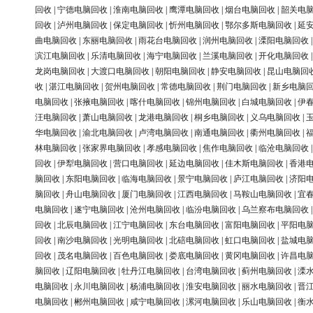
回收
|
宁德电脑回收
|
淮南电脑回收
|
鹰潭电脑回收
|
烟台电脑回收
|
韶关电
回收
|
泸州电脑回收
|
保定电脑回收
|
忻州电脑回收
|
鄂尔多斯电脑回收
|
延
曲电脑回收
|
东丽电脑回收
|
雨花台电脑回收
|
润州电脑回收
|
溧阳电脑回收
滨江电脑回收
|
乐清电脑回收
|
海宁电脑回收
|
兰溪电脑回收
|
开化电脑回收
龙岗电脑回收
|
大渡口电脑回收
|
朝阳电脑回收
|
静安电脑回收
|
昆山电脑回
收
|
湛江电脑回收
|
贺州电脑回收
|
常德电脑回收
|
荆门电脑回收
|
新乡电脑
电脑回收
|
张掖电脑回收
|
喀什电脑回收
|
锦州电脑回收
|
白城电脑回收
|
伊
汪电脑回收
|
萧山电脑回收
|
龙港电脑回收
|
桐乡电脑回收
|
义乌电脑回收
|
华电脑回收
|
渝北电脑回收
|
卢湾电脑回收
|
南通电脑回收
|
衢州电脑回收
|
林电脑回收
|
张家界电脑回收
|
孝感电脑回收
|
焦作电脑回收
|
临沧电脑回收
回收
|
伊犁电脑回收
|
营口电脑回收
|
延边电脑回收
|
佳木斯电脑回收
|
香港
脑回收
|
东阳电脑回收
|
临海电脑回收
|
景宁电脑回收
|
庐江电脑回收
|
济阳
脑回收
|
舟山电脑回收
|
厦门电脑回收
|
江西电脑回收
|
马鞍山电脑回收
|
宜
电脑回收
|
遂宁电脑回收
|
沧州电脑回收
|
临汾电脑回收
|
乌兰察布电脑回收
回收
|
北辰电脑回收
|
江宁电脑回收
|
东台电脑回收
|
富阳电脑回收
|
平阳电
回收
|
南沙电脑回收
|
光明电脑回收
|
北碚电脑回收
|
虹口电脑回收
|
盐城电
回收
|
茂名电脑回收
|
百色电脑回收
|
娄底电脑回收
|
黄冈电脑回收
|
许昌电
脑回收
|
辽阳电脑回收
|
牡丹江电脑回收
|
台湾电脑回收
|
蓟州电脑回收
|
溧
电脑回收
|
永川电脑回收
|
杨浦电脑回收
|
淮安电脑回收
|
丽水电脑回收
|
晋
电脑回收
|
郴州电脑回收
|
咸宁电脑回收
|
漯河电脑回收
|
乐山电脑回收
|
衡