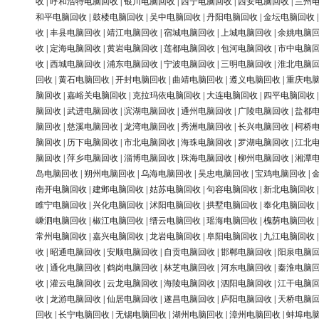
收
|
呼和浩特电脑回收
|
银川电脑回收
|
西宁电脑回收
|
西安电脑回收
|
兰州
和平电脑回收
|
鼓楼电脑回收
|
吴中电脑回收
|
丹阳电脑回收
|
金坛电脑回收
收
|
丰县电脑回收
|
靖江电脑回收
|
宿城电脑回收
|
上城电脑回收
|
余姚电脑
收
|
定海电脑回收
|
黄岩电脑回收
|
莲都电脑回收
|
包河电脑回收
|
市中电脑
收
|
西城电脑回收
|
浦东电脑回收
|
宁波电脑回收
|
三明电脑回收
|
淮北电脑
回收
|
黄石电脑回收
|
开封电脑回收
|
曲靖电脑回收
|
遵义电脑回收
|
重庆电
脑回收
|
嘉峪关电脑回收
|
克拉玛依电脑回收
|
大连电脑回收
|
四平电脑回收
脑回收
|
武进电脑回收
|
滨湖电脑回收
|
通州电脑回收
|
广陵电脑回收
|
盐都
脑回收
|
慈溪电脑回收
|
龙湾电脑回收
|
秀洲电脑回收
|
长兴电脑回收
|
柯桥
脑回收
|
历下电脑回收
|
市北电脑回收
|
海珠电脑回收
|
罗湖电脑回收
|
江北
脑回收
|
萍乡电脑回收
|
淄博电脑回收
|
珠海电脑回收
|
柳州电脑回收
|
湘潭
岛电脑回收
|
朔州电脑回收
|
乌海电脑回收
|
吴忠电脑回收
|
宝鸡电脑回收
|
南开电脑回收
|
建邺电脑回收
|
姑苏电脑回收
|
句容电脑回收
|
新北电脑回收
睢宁电脑回收
|
兴化电脑回收
|
沭阳电脑回收
|
拱墅电脑回收
|
奉化电脑回收
嵊泗电脑回收
|
椒江电脑回收
|
缙云电脑回收
|
瑶海电脑回收
|
槐荫电脑回收
常州电脑回收
|
嘉兴电脑回收
|
龙岩电脑回收
|
阜阳电脑回收
|
九江电脑回收
收
|
昭通电脑回收
|
安顺电脑回收
|
自贡电脑回收
|
邯郸电脑回收
|
阳泉电脑
收
|
通化电脑回收
|
鹤岗电脑回收
|
林芝电脑回收
|
河东电脑回收
|
秦淮电脑
收
|
灌云电脑回收
|
云龙电脑回收
|
海陵电脑回收
|
泗阳电脑回收
|
江干电脑
收
|
龙游电脑回收
|
仙居电脑回收
|
遂昌电脑回收
|
庐阳电脑回收
|
天桥电脑
回收
|
长宁电脑回收
|
无锡电脑回收
|
湖州电脑回收
|
漳州电脑回收
|
蚌埠电