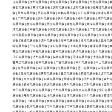
庆电脑回收
|
抚州电脑回收
|
威海电脑回收
|
茂名电脑回收
|
百色电脑回收
|
安盟电脑回收
|
商洛电脑回收
|
庆阳电脑回收
|
辽阳电脑回收
|
牡丹江电脑回
收
|
莱西电脑回收
|
从化电脑回收
|
大鹏电脑回收
|
永川电脑回收
|
杨浦电脑
收
|
广东电脑回收
|
惠州电脑回收
|
钦州电脑回收
|
郴州电脑回收
|
咸宁电脑
电脑回收
|
盘锦电脑回收
|
黑河电脑回收
|
静海电脑回收
|
高淳电脑回收
|
建
港电脑回收
|
南安电脑回收
|
铜陵电脑回收
|
滨州电脑回收
|
广西电脑回收
|
阿拉善盟电脑回收
|
陇南电脑回收
|
铁岭电脑回收
|
绥化电脑回收
|
宝坻电脑
回收
|
宣城电脑回收
|
德州电脑回收
|
海南电脑回收
|
汕尾电脑回收
|
北海电
岭电脑回收
|
宁河电脑回收
|
淳安电脑回收
|
江津电脑回收
|
青浦电脑回收
|
商丘电脑回收
|
南充电脑回收
|
甘南电脑回收
|
武清电脑回收
|
合川电脑回收
信阳电脑回收
|
达州电脑回收
|
双桥电脑回收
|
菏泽电脑回收
|
清远电脑回收
驻马店电脑回收
|
云南电脑回收
|
广安电脑回收
|
南川电脑回收
|
中山电脑回
收
|
大足电脑回收
|
揭阳电脑回收
|
河北电脑回收
|
璧山电脑回收
|
云浮电脑
回收
|
青海电脑回收
|
陕西电脑回收
|
甘肃电脑回收
|
新疆电脑回收
|
辽宁电
脑回收
|
南京电脑回收
|
东城电脑回收
|
黄埔电脑回收
|
杭州电脑回收
|
泉州
脑回收
|
长沙电脑回收
|
武汉电脑回收
|
郑州电脑回收
|
昆明电脑回收
|
贵阳
西宁电脑回收
|
西安电脑回收
|
兰州电脑回收
|
乌鲁木齐电脑回收
|
沈阳电脑
脑回收
|
丹阳电脑回收
|
金坛电脑回收
|
梁溪电脑回收
|
崇川电脑回收
|
邗江
电脑回收
|
上城电脑回收
|
余姚电脑回收
|
鹿城电脑回收
|
南湖电脑回收
|
德
电脑回收
|
包河电脑回收
|
市中电脑回收
|
市南电脑回收
|
越秀电脑回收
|
福