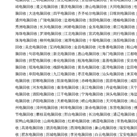
电脑回收
|
三明电脑回收
|
淮北电脑回收
|
景德镇电脑回收
|
青岛电脑回收
|
靖电脑回收
|
遵义电脑回收
|
重庆电脑回收
|
唐山电脑回收
|
大同电脑回收
|
脑回收
|
大连电脑回收
|
四平电脑回收
|
齐齐哈尔电脑回收
|
日喀则电脑回收
通州电脑回收
|
广陵电脑回收
|
盐都电脑回收
|
淮阴电脑回收
|
赣榆电脑回收
秀洲电脑回收
|
长兴电脑回收
|
柯桥电脑回收
|
金东电脑回收
|
衢江电脑回收
海珠电脑回收
|
罗湖电脑回收
|
江北电脑回收
|
宣武电脑回收
|
闵行电脑回收
珠海电脑回收
|
柳州电脑回收
|
湘潭电脑回收
|
十堰电脑回收
|
洛阳电脑回收
回收
|
吴忠电脑回收
|
宝鸡电脑回收
|
金昌电脑回收
|
吐鲁番电脑回收
|
鞍山
脑回收
|
句容电脑回收
|
新北电脑回收
|
惠山电脑回收
|
海门电脑回收
|
江都
脑回收
|
拱墅电脑回收
|
奉化电脑回收
|
瓯海电脑回收
|
嘉善电脑回收
|
安吉
脑回收
|
瑶海电脑回收
|
槐荫电脑回收
|
黄岛电脑回收
|
荔湾电脑回收
|
盐田
脑回收
|
阜阳电脑回收
|
九江电脑回收
|
枣庄电脑回收
|
汕头电脑回收
|
来宾
电脑回收
|
邯郸电脑回收
|
阳泉电脑回收
|
赤峰电脑回收
|
固原电脑回收
|
咸
电脑回收
|
河东电脑回收
|
秦淮电脑回收
|
吴江电脑回收
|
丹徒电脑回收
|
天
电脑回收
|
泗阳电脑回收
|
江干电脑回收
|
宁海电脑回收
|
洞头电脑回收
|
海
电脑回收
|
庐阳电脑回收
|
天桥电脑回收
|
崂山电脑回收
|
天河电脑回收
|
南
州电脑回收
|
漳州电脑回收
|
蚌埠电脑回收
|
新余电脑回收
|
东营电脑回收
|
节电脑回收
|
攀枝花电脑回收
|
邢台电脑回收
|
长治电脑回收
|
通辽电脑回收
双鸭山电脑回收
|
山南电脑回收
|
红桥电脑回收
|
栖霞电脑回收
|
常熟电脑回
收
|
高港电脑回收
|
泗洪电脑回收
|
西湖电脑回收
|
象山电脑回收
|
瑞安电脑
收
|
肥东电脑回收
|
历城电脑回收
|
李沧电脑回收
|
白云电脑回收
|
宝安电脑