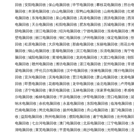
回收
|
安阳电脑回收
|
保山电脑回收
|
毕节电脑回收
|
攀枝花电脑回收
|
邢台
脑回收
|
本溪电脑回收
|
白山电脑回收
|
双鸭山电脑回收
|
山南电脑回收
|
红
电脑回收
|
东海电脑回收
|
泉山电脑回收
|
高港电脑回收
|
泗洪电脑回收
|
西
电脑回收
|
天台电脑回收
|
松阳电脑回收
|
肥东电脑回收
|
历城电脑回收
|
李
阴电脑回收
|
浙江电脑回收
|
绍兴电脑回收
|
宁德电脑回收
|
淮南电脑回收
|
壁电脑回收
|
丽江电脑回收
|
铜仁电脑回收
|
泸州电脑回收
|
保定电脑回收
|
回收
|
松原电脑回收
|
大庆电脑回收
|
那曲电脑回收
|
东丽电脑回收
|
雨花台
脑回收
|
铜山电脑回收
|
姜堰电脑回收
|
滨江电脑回收
|
乐清电脑回收
|
海宁
脑回收
|
城阳电脑回收
|
黄埔电脑回收
|
龙岗电脑回收
|
大渡口电脑回收
|
朝
电脑回收
|
赣州电脑回收
|
潍坊电脑回收
|
湛江电脑回收
|
贺州电脑回收
|
常
梁电脑回收
|
呼伦贝尔电脑回收
|
汉中电脑回收
|
张掖电脑回收
|
喀什电脑回
回收
|
宜兴电脑回收
|
滨海电脑回收
|
贾汪电脑回收
|
萧山电脑回收
|
龙港电
回收
|
即墨电脑回收
|
花都电脑回收
|
龙华电脑回收
|
渝北电脑回收
|
卢湾电
回收
|
济宁电脑回收
|
肇庆电脑回收
|
玉林电脑回收
|
张家界电脑回收
|
孝感
尔电脑回收
|
榆林电脑回收
|
平凉电脑回收
|
伊犁电脑回收
|
营口电脑回收
|
响水电脑回收
|
余杭电脑回收
|
永嘉电脑回收
|
东阳电脑回收
|
临海电脑回收
巴南电脑回收
|
闸北电脑回收
|
扬州电脑回收
|
舟山电脑回收
|
厦门电脑回收
收
|
益阳电脑回收
|
荆州电脑回收
|
濮阳电脑回收
|
遂宁电脑回收
|
沧州电脑
电脑回收
|
七台河电脑回收
|
澳门电脑回收
|
北辰电脑回收
|
江宁电脑回收
|
湖电脑回收
|
莱芜电脑回收
|
平度电脑回收
|
南沙电脑回收
|
光明电脑回收
|