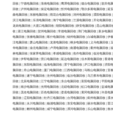
回收
|
宁德电脑回收
|
淮南电脑回收
|
鹰潭电脑回收
|
烟台电脑回收
|
韶关电
回收
|
泸州电脑回收
|
保定电脑回收
|
忻州电脑回收
|
鄂尔多斯电脑回收
|
延
曲电脑回收
|
东丽电脑回收
|
雨花台电脑回收
|
润州电脑回收
|
溧阳电脑回收
滨江电脑回收
|
乐清电脑回收
|
海宁电脑回收
|
兰溪电脑回收
|
开化电脑回收
龙岗电脑回收
|
大渡口电脑回收
|
朝阳电脑回收
|
静安电脑回收
|
昆山电脑回
收
|
湛江电脑回收
|
贺州电脑回收
|
常德电脑回收
|
荆门电脑回收
|
新乡电脑
电脑回收
|
张掖电脑回收
|
喀什电脑回收
|
锦州电脑回收
|
白城电脑回收
|
伊
汪电脑回收
|
萧山电脑回收
|
龙港电脑回收
|
桐乡电脑回收
|
义乌电脑回收
|
华电脑回收
|
渝北电脑回收
|
卢湾电脑回收
|
南通电脑回收
|
衢州电脑回收
|
林电脑回收
|
张家界电脑回收
|
孝感电脑回收
|
焦作电脑回收
|
临沧电脑回收
回收
|
伊犁电脑回收
|
营口电脑回收
|
延边电脑回收
|
佳木斯电脑回收
|
香港
脑回收
|
东阳电脑回收
|
临海电脑回收
|
景宁电脑回收
|
庐江电脑回收
|
济阳
脑回收
|
舟山电脑回收
|
厦门电脑回收
|
江西电脑回收
|
马鞍山电脑回收
|
宜
电脑回收
|
遂宁电脑回收
|
沧州电脑回收
|
临汾电脑回收
|
乌兰察布电脑回收
回收
|
北辰电脑回收
|
江宁电脑回收
|
东台电脑回收
|
富阳电脑回收
|
平阳电
回收
|
南沙电脑回收
|
光明电脑回收
|
北碚电脑回收
|
虹口电脑回收
|
盐城电
回收
|
茂名电脑回收
|
百色电脑回收
|
娄底电脑回收
|
黄冈电脑回收
|
许昌电
脑回收
|
辽阳电脑回收
|
牡丹江电脑回收
|
台湾电脑回收
|
蓟州电脑回收
|
溧
电脑回收
|
永川电脑回收
|
杨浦电脑回收
|
淮安电脑回收
|
丽水电脑回收
|
晋
电脑回收
|
郴州电脑回收
|
咸宁电脑回收
|
漯河电脑回收
|
乐山电脑回收
|
衡