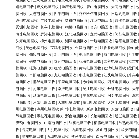
电脑回收
|
三明电脑回收
|
淮北电脑回收
|
景德镇电脑回收
|
青岛电脑回收
|
靖电脑回收
|
遵义电脑回收
|
重庆电脑回收
|
唐山电脑回收
|
大同电脑回收
|
脑回收
|
大连电脑回收
|
四平电脑回收
|
齐齐哈尔电脑回收
|
日喀则电脑回收
通州电脑回收
|
广陵电脑回收
|
盐都电脑回收
|
淮阴电脑回收
|
赣榆电脑回收
秀洲电脑回收
|
长兴电脑回收
|
柯桥电脑回收
|
金东电脑回收
|
衢江电脑回收
海珠电脑回收
|
罗湖电脑回收
|
江北电脑回收
|
宣武电脑回收
|
闵行电脑回收
珠海电脑回收
|
柳州电脑回收
|
湘潭电脑回收
|
十堰电脑回收
|
洛阳电脑回收
回收
|
吴忠电脑回收
|
宝鸡电脑回收
|
金昌电脑回收
|
吐鲁番电脑回收
|
鞍山
脑回收
|
句容电脑回收
|
新北电脑回收
|
惠山电脑回收
|
海门电脑回收
|
江都
脑回收
|
拱墅电脑回收
|
奉化电脑回收
|
瓯海电脑回收
|
嘉善电脑回收
|
安吉
脑回收
|
瑶海电脑回收
|
槐荫电脑回收
|
黄岛电脑回收
|
荔湾电脑回收
|
盐田
脑回收
|
阜阳电脑回收
|
九江电脑回收
|
枣庄电脑回收
|
汕头电脑回收
|
来宾
电脑回收
|
邯郸电脑回收
|
阳泉电脑回收
|
赤峰电脑回收
|
固原电脑回收
|
咸
电脑回收
|
河东电脑回收
|
秦淮电脑回收
|
吴江电脑回收
|
丹徒电脑回收
|
天
电脑回收
|
泗阳电脑回收
|
江干电脑回收
|
宁海电脑回收
|
洞头电脑回收
|
海
电脑回收
|
庐阳电脑回收
|
天桥电脑回收
|
崂山电脑回收
|
天河电脑回收
|
南
州电脑回收
|
漳州电脑回收
|
蚌埠电脑回收
|
新余电脑回收
|
东营电脑回收
|
节电脑回收
|
攀枝花电脑回收
|
邢台电脑回收
|
长治电脑回收
|
通辽电脑回收
双鸭山电脑回收
|
山南电脑回收
|
红桥电脑回收
|
栖霞电脑回收
|
常熟电脑回
收
|
高港电脑回收
|
泗洪电脑回收
|
西湖电脑回收
|
象山电脑回收
|
瑞安电脑
收
|
肥东电脑回收
|
历城电脑回收
|
李沧电脑回收
|
白云电脑回收
|
宝安电脑