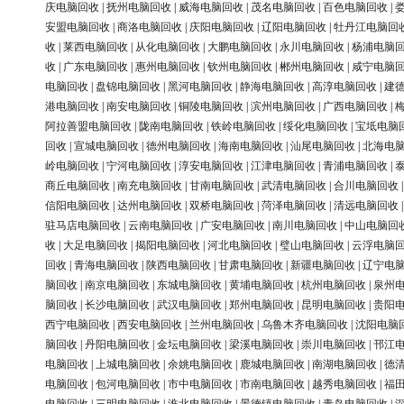
庆电脑回收
|
抚州电脑回收
|
威海电脑回收
|
茂名电脑回收
|
百色电脑回收
|
安盟电脑回收
|
商洛电脑回收
|
庆阳电脑回收
|
辽阳电脑回收
|
牡丹江电脑回
收
|
莱西电脑回收
|
从化电脑回收
|
大鹏电脑回收
|
永川电脑回收
|
杨浦电脑
收
|
广东电脑回收
|
惠州电脑回收
|
钦州电脑回收
|
郴州电脑回收
|
咸宁电脑
电脑回收
|
盘锦电脑回收
|
黑河电脑回收
|
静海电脑回收
|
高淳电脑回收
|
建
港电脑回收
|
南安电脑回收
|
铜陵电脑回收
|
滨州电脑回收
|
广西电脑回收
|
阿拉善盟电脑回收
|
陇南电脑回收
|
铁岭电脑回收
|
绥化电脑回收
|
宝坻电脑
回收
|
宣城电脑回收
|
德州电脑回收
|
海南电脑回收
|
汕尾电脑回收
|
北海电
岭电脑回收
|
宁河电脑回收
|
淳安电脑回收
|
江津电脑回收
|
青浦电脑回收
|
商丘电脑回收
|
南充电脑回收
|
甘南电脑回收
|
武清电脑回收
|
合川电脑回收
信阳电脑回收
|
达州电脑回收
|
双桥电脑回收
|
菏泽电脑回收
|
清远电脑回收
驻马店电脑回收
|
云南电脑回收
|
广安电脑回收
|
南川电脑回收
|
中山电脑回
收
|
大足电脑回收
|
揭阳电脑回收
|
河北电脑回收
|
璧山电脑回收
|
云浮电脑
回收
|
青海电脑回收
|
陕西电脑回收
|
甘肃电脑回收
|
新疆电脑回收
|
辽宁电
脑回收
|
南京电脑回收
|
东城电脑回收
|
黄埔电脑回收
|
杭州电脑回收
|
泉州
脑回收
|
长沙电脑回收
|
武汉电脑回收
|
郑州电脑回收
|
昆明电脑回收
|
贵阳
西宁电脑回收
|
西安电脑回收
|
兰州电脑回收
|
乌鲁木齐电脑回收
|
沈阳电脑
脑回收
|
丹阳电脑回收
|
金坛电脑回收
|
梁溪电脑回收
|
崇川电脑回收
|
邗江
电脑回收
|
上城电脑回收
|
余姚电脑回收
|
鹿城电脑回收
|
南湖电脑回收
|
德
电脑回收
|
包河电脑回收
|
市中电脑回收
|
市南电脑回收
|
越秀电脑回收
|
福