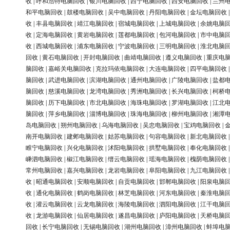
收
|
呼和浩特电脑回收
|
银川电脑回收
|
西宁电脑回收
|
西安电脑回收
|
兰州
和平电脑回收
|
鼓楼电脑回收
|
吴中电脑回收
|
丹阳电脑回收
|
金坛电脑回收
收
|
丰县电脑回收
|
靖江电脑回收
|
宿城电脑回收
|
上城电脑回收
|
余姚电脑
收
|
定海电脑回收
|
黄岩电脑回收
|
莲都电脑回收
|
包河电脑回收
|
市中电脑
收
|
西城电脑回收
|
浦东电脑回收
|
宁波电脑回收
|
三明电脑回收
|
淮北电脑
回收
|
黄石电脑回收
|
开封电脑回收
|
曲靖电脑回收
|
遵义电脑回收
|
重庆电
脑回收
|
嘉峪关电脑回收
|
克拉玛依电脑回收
|
大连电脑回收
|
四平电脑回收
脑回收
|
武进电脑回收
|
滨湖电脑回收
|
通州电脑回收
|
广陵电脑回收
|
盐都
脑回收
|
慈溪电脑回收
|
龙湾电脑回收
|
秀洲电脑回收
|
长兴电脑回收
|
柯桥
脑回收
|
历下电脑回收
|
市北电脑回收
|
海珠电脑回收
|
罗湖电脑回收
|
江北
脑回收
|
萍乡电脑回收
|
淄博电脑回收
|
珠海电脑回收
|
柳州电脑回收
|
湘潭
岛电脑回收
|
朔州电脑回收
|
乌海电脑回收
|
吴忠电脑回收
|
宝鸡电脑回收
|
南开电脑回收
|
建邺电脑回收
|
姑苏电脑回收
|
句容电脑回收
|
新北电脑回收
睢宁电脑回收
|
兴化电脑回收
|
沭阳电脑回收
|
拱墅电脑回收
|
奉化电脑回收
嵊泗电脑回收
|
椒江电脑回收
|
缙云电脑回收
|
瑶海电脑回收
|
槐荫电脑回收
常州电脑回收
|
嘉兴电脑回收
|
龙岩电脑回收
|
阜阳电脑回收
|
九江电脑回收
收
|
昭通电脑回收
|
安顺电脑回收
|
自贡电脑回收
|
邯郸电脑回收
|
阳泉电脑
收
|
通化电脑回收
|
鹤岗电脑回收
|
林芝电脑回收
|
河东电脑回收
|
秦淮电脑
收
|
灌云电脑回收
|
云龙电脑回收
|
海陵电脑回收
|
泗阳电脑回收
|
江干电脑
收
|
龙游电脑回收
|
仙居电脑回收
|
遂昌电脑回收
|
庐阳电脑回收
|
天桥电脑
回收
|
长宁电脑回收
|
无锡电脑回收
|
湖州电脑回收
|
漳州电脑回收
|
蚌埠电