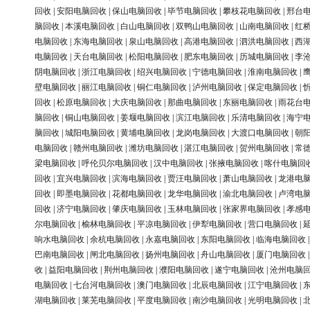
回收
|
安阳电脑回收
|
保山电脑回收
|
毕节电脑回收
|
攀枝花电脑回收
|
邢台
脑回收
|
本溪电脑回收
|
白山电脑回收
|
双鸭山电脑回收
|
山南电脑回收
|
红
电脑回收
|
东海电脑回收
|
泉山电脑回收
|
高港电脑回收
|
泗洪电脑回收
|
西
电脑回收
|
天台电脑回收
|
松阳电脑回收
|
肥东电脑回收
|
历城电脑回收
|
李
阴电脑回收
|
浙江电脑回收
|
绍兴电脑回收
|
宁德电脑回收
|
淮南电脑回收
|
壁电脑回收
|
丽江电脑回收
|
铜仁电脑回收
|
泸州电脑回收
|
保定电脑回收
|
回收
|
松原电脑回收
|
大庆电脑回收
|
那曲电脑回收
|
东丽电脑回收
|
雨花台
脑回收
|
铜山电脑回收
|
姜堰电脑回收
|
滨江电脑回收
|
乐清电脑回收
|
海宁
脑回收
|
城阳电脑回收
|
黄埔电脑回收
|
龙岗电脑回收
|
大渡口电脑回收
|
朝
电脑回收
|
赣州电脑回收
|
潍坊电脑回收
|
湛江电脑回收
|
贺州电脑回收
|
常
梁电脑回收
|
呼伦贝尔电脑回收
|
汉中电脑回收
|
张掖电脑回收
|
喀什电脑回
回收
|
宜兴电脑回收
|
滨海电脑回收
|
贾汪电脑回收
|
萧山电脑回收
|
龙港电
回收
|
即墨电脑回收
|
花都电脑回收
|
龙华电脑回收
|
渝北电脑回收
|
卢湾电
回收
|
济宁电脑回收
|
肇庆电脑回收
|
玉林电脑回收
|
张家界电脑回收
|
孝感
尔电脑回收
|
榆林电脑回收
|
平凉电脑回收
|
伊犁电脑回收
|
营口电脑回收
|
响水电脑回收
|
余杭电脑回收
|
永嘉电脑回收
|
东阳电脑回收
|
临海电脑回收
巴南电脑回收
|
闸北电脑回收
|
扬州电脑回收
|
舟山电脑回收
|
厦门电脑回收
收
|
益阳电脑回收
|
荆州电脑回收
|
濮阳电脑回收
|
遂宁电脑回收
|
沧州电脑
电脑回收
|
七台河电脑回收
|
澳门电脑回收
|
北辰电脑回收
|
江宁电脑回收
|
湖电脑回收
|
莱芜电脑回收
|
平度电脑回收
|
南沙电脑回收
|
光明电脑回收
|