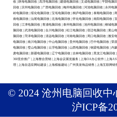
收
|
静海电脑回收
|
高淳电脑回收
|
建德电脑回收
|
文成电脑回收
|
平阴电脑
回收
|
滨州电脑回收
|
广西电脑回收
|
梅州电脑回收
|
河池电脑回收
|
永州电
岭电脑回收
|
绥化电脑回收
|
宝坻电脑回收
|
桐庐电脑回收
|
泰顺电脑回收
|
南电脑回收
|
汕尾电脑回收
|
北海电脑回收
|
怀化电脑回收
|
南阳电脑回收
|
回收
|
江津电脑回收
|
青浦电脑回收
|
泰州电脑回收
|
池州电脑回收
|
柳城电
脑回收
|
武清电脑回收
|
合川电脑回收
|
松江电脑回收
|
宿迁电脑回收
|
黄山
脑回收
|
菏泽电脑回收
|
清远电脑回收
|
河南电脑回收
|
周口电脑回收
|
雅安
电脑回收
|
南川电脑回收
|
中山电脑回收
|
贵州电脑回收
|
巴中电脑回收
|
荣
电脑回收
|
璧山电脑回收
|
云浮电脑回收
|
山西电脑回收
|
铜梁电脑回收
|
内
肃电脑回收
|
新疆电脑回收
|
辽宁电脑回收
|
吉林电脑回收
|
黑龙江电脑回收
360竞价推广
|
上海整合营销
|
上海会议展览服务
|
上海OA办公软件
|
上海AS
理
|
上海自适应网站建设
|
上海模板建站
|
广州美发饰品销售
|
上海互联网销
© 2024 沧州电脑回收中心 版权
沪ICP备20