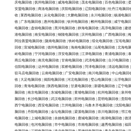
庆电脑回收
|
抚州电脑回收
|
威海电脑回收
|
茂名电脑回收
|
百色电脑回收
|
安盟电脑回收
|
商洛电脑回收
|
庆阳电脑回收
|
辽阳电脑回收
|
牡丹江电脑回
收
|
莱西电脑回收
|
从化电脑回收
|
大鹏电脑回收
|
永川电脑回收
|
杨浦电脑
收
|
广东电脑回收
|
惠州电脑回收
|
钦州电脑回收
|
郴州电脑回收
|
咸宁电脑
电脑回收
|
盘锦电脑回收
|
黑河电脑回收
|
静海电脑回收
|
高淳电脑回收
|
建
港电脑回收
|
南安电脑回收
|
铜陵电脑回收
|
滨州电脑回收
|
广西电脑回收
|
阿拉善盟电脑回收
|
陇南电脑回收
|
铁岭电脑回收
|
绥化电脑回收
|
宝坻电脑
回收
|
宣城电脑回收
|
德州电脑回收
|
海南电脑回收
|
汕尾电脑回收
|
北海电
岭电脑回收
|
宁河电脑回收
|
淳安电脑回收
|
江津电脑回收
|
青浦电脑回收
|
商丘电脑回收
|
南充电脑回收
|
甘南电脑回收
|
武清电脑回收
|
合川电脑回收
信阳电脑回收
|
达州电脑回收
|
双桥电脑回收
|
菏泽电脑回收
|
清远电脑回收
驻马店电脑回收
|
云南电脑回收
|
广安电脑回收
|
南川电脑回收
|
中山电脑回
收
|
大足电脑回收
|
揭阳电脑回收
|
河北电脑回收
|
璧山电脑回收
|
云浮电脑
回收
|
青海电脑回收
|
陕西电脑回收
|
甘肃电脑回收
|
新疆电脑回收
|
辽宁电
脑回收
|
南京电脑回收
|
东城电脑回收
|
黄埔电脑回收
|
杭州电脑回收
|
泉州
脑回收
|
长沙电脑回收
|
武汉电脑回收
|
郑州电脑回收
|
昆明电脑回收
|
贵阳
西宁电脑回收
|
西安电脑回收
|
兰州电脑回收
|
乌鲁木齐电脑回收
|
沈阳电脑
脑回收
|
丹阳电脑回收
|
金坛电脑回收
|
梁溪电脑回收
|
崇川电脑回收
|
邗江
电脑回收
|
上城电脑回收
|
余姚电脑回收
|
鹿城电脑回收
|
南湖电脑回收
|
德
电脑回收
|
包河电脑回收
|
市中电脑回收
|
市南电脑回收
|
越秀电脑回收
|
福