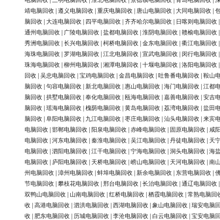
电脑回收
|
三明电脑回收
|
淮北电脑回收
|
景德镇电脑回收
|
青岛电脑回收
|
靖电脑回收
|
遵义电脑回收
|
重庆电脑回收
|
唐山电脑回收
|
大同电脑回收
|
脑回收
|
大连电脑回收
|
四平电脑回收
|
齐齐哈尔电脑回收
|
日喀则电脑回收
通州电脑回收
|
广陵电脑回收
|
盐都电脑回收
|
淮阴电脑回收
|
赣榆电脑回收
秀洲电脑回收
|
长兴电脑回收
|
柯桥电脑回收
|
金东电脑回收
|
衢江电脑回收
海珠电脑回收
|
罗湖电脑回收
|
江北电脑回收
|
宣武电脑回收
|
闵行电脑回收
珠海电脑回收
|
柳州电脑回收
|
湘潭电脑回收
|
十堰电脑回收
|
洛阳电脑回收
回收
|
吴忠电脑回收
|
宝鸡电脑回收
|
金昌电脑回收
|
吐鲁番电脑回收
|
鞍山
脑回收
|
句容电脑回收
|
新北电脑回收
|
惠山电脑回收
|
海门电脑回收
|
江都
脑回收
|
拱墅电脑回收
|
奉化电脑回收
|
瓯海电脑回收
|
嘉善电脑回收
|
安吉
脑回收
|
瑶海电脑回收
|
槐荫电脑回收
|
黄岛电脑回收
|
荔湾电脑回收
|
盐田
脑回收
|
阜阳电脑回收
|
九江电脑回收
|
枣庄电脑回收
|
汕头电脑回收
|
来宾
电脑回收
|
邯郸电脑回收
|
阳泉电脑回收
|
赤峰电脑回收
|
固原电脑回收
|
咸
电脑回收
|
河东电脑回收
|
秦淮电脑回收
|
吴江电脑回收
|
丹徒电脑回收
|
天
电脑回收
|
泗阳电脑回收
|
江干电脑回收
|
宁海电脑回收
|
洞头电脑回收
|
海
电脑回收
|
庐阳电脑回收
|
天桥电脑回收
|
崂山电脑回收
|
天河电脑回收
|
南
州电脑回收
|
漳州电脑回收
|
蚌埠电脑回收
|
新余电脑回收
|
东营电脑回收
|
节电脑回收
|
攀枝花电脑回收
|
邢台电脑回收
|
长治电脑回收
|
通辽电脑回收
双鸭山电脑回收
|
山南电脑回收
|
红桥电脑回收
|
栖霞电脑回收
|
常熟电脑回
收
|
高港电脑回收
|
泗洪电脑回收
|
西湖电脑回收
|
象山电脑回收
|
瑞安电脑
收
|
肥东电脑回收
|
历城电脑回收
|
李沧电脑回收
|
白云电脑回收
|
宝安电脑