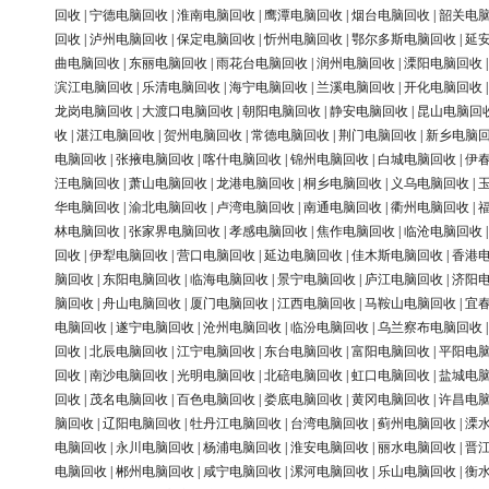
回收
|
宁德电脑回收
|
淮南电脑回收
|
鹰潭电脑回收
|
烟台电脑回收
|
韶关电
回收
|
泸州电脑回收
|
保定电脑回收
|
忻州电脑回收
|
鄂尔多斯电脑回收
|
延
曲电脑回收
|
东丽电脑回收
|
雨花台电脑回收
|
润州电脑回收
|
溧阳电脑回收
滨江电脑回收
|
乐清电脑回收
|
海宁电脑回收
|
兰溪电脑回收
|
开化电脑回收
龙岗电脑回收
|
大渡口电脑回收
|
朝阳电脑回收
|
静安电脑回收
|
昆山电脑回
收
|
湛江电脑回收
|
贺州电脑回收
|
常德电脑回收
|
荆门电脑回收
|
新乡电脑
电脑回收
|
张掖电脑回收
|
喀什电脑回收
|
锦州电脑回收
|
白城电脑回收
|
伊
汪电脑回收
|
萧山电脑回收
|
龙港电脑回收
|
桐乡电脑回收
|
义乌电脑回收
|
华电脑回收
|
渝北电脑回收
|
卢湾电脑回收
|
南通电脑回收
|
衢州电脑回收
|
林电脑回收
|
张家界电脑回收
|
孝感电脑回收
|
焦作电脑回收
|
临沧电脑回收
回收
|
伊犁电脑回收
|
营口电脑回收
|
延边电脑回收
|
佳木斯电脑回收
|
香港
脑回收
|
东阳电脑回收
|
临海电脑回收
|
景宁电脑回收
|
庐江电脑回收
|
济阳
脑回收
|
舟山电脑回收
|
厦门电脑回收
|
江西电脑回收
|
马鞍山电脑回收
|
宜
电脑回收
|
遂宁电脑回收
|
沧州电脑回收
|
临汾电脑回收
|
乌兰察布电脑回收
回收
|
北辰电脑回收
|
江宁电脑回收
|
东台电脑回收
|
富阳电脑回收
|
平阳电
回收
|
南沙电脑回收
|
光明电脑回收
|
北碚电脑回收
|
虹口电脑回收
|
盐城电
回收
|
茂名电脑回收
|
百色电脑回收
|
娄底电脑回收
|
黄冈电脑回收
|
许昌电
脑回收
|
辽阳电脑回收
|
牡丹江电脑回收
|
台湾电脑回收
|
蓟州电脑回收
|
溧
电脑回收
|
永川电脑回收
|
杨浦电脑回收
|
淮安电脑回收
|
丽水电脑回收
|
晋
电脑回收
|
郴州电脑回收
|
咸宁电脑回收
|
漯河电脑回收
|
乐山电脑回收
|
衡