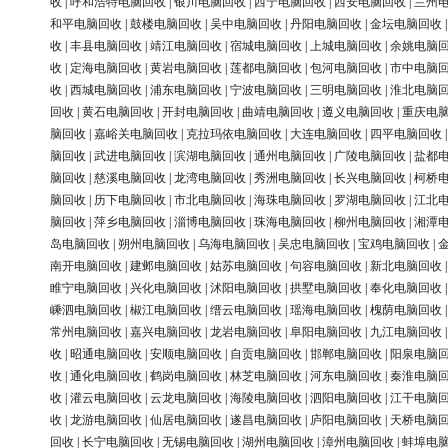
收
|
呼和浩特电脑回收
|
银川电脑回收
|
西宁电脑回收
|
西安电脑回收
|
兰州
和平电脑回收
|
鼓楼电脑回收
|
吴中电脑回收
|
丹阳电脑回收
|
金坛电脑回收
收
|
丰县电脑回收
|
靖江电脑回收
|
宿城电脑回收
|
上城电脑回收
|
余姚电脑
收
|
定海电脑回收
|
黄岩电脑回收
|
莲都电脑回收
|
包河电脑回收
|
市中电脑
收
|
西城电脑回收
|
浦东电脑回收
|
宁波电脑回收
|
三明电脑回收
|
淮北电脑
回收
|
黄石电脑回收
|
开封电脑回收
|
曲靖电脑回收
|
遵义电脑回收
|
重庆电
脑回收
|
嘉峪关电脑回收
|
克拉玛依电脑回收
|
大连电脑回收
|
四平电脑回收
脑回收
|
武进电脑回收
|
滨湖电脑回收
|
通州电脑回收
|
广陵电脑回收
|
盐都
脑回收
|
慈溪电脑回收
|
龙湾电脑回收
|
秀洲电脑回收
|
长兴电脑回收
|
柯桥
脑回收
|
历下电脑回收
|
市北电脑回收
|
海珠电脑回收
|
罗湖电脑回收
|
江北
脑回收
|
萍乡电脑回收
|
淄博电脑回收
|
珠海电脑回收
|
柳州电脑回收
|
湘潭
岛电脑回收
|
朔州电脑回收
|
乌海电脑回收
|
吴忠电脑回收
|
宝鸡电脑回收
|
南开电脑回收
|
建邺电脑回收
|
姑苏电脑回收
|
句容电脑回收
|
新北电脑回收
睢宁电脑回收
|
兴化电脑回收
|
沭阳电脑回收
|
拱墅电脑回收
|
奉化电脑回收
嵊泗电脑回收
|
椒江电脑回收
|
缙云电脑回收
|
瑶海电脑回收
|
槐荫电脑回收
常州电脑回收
|
嘉兴电脑回收
|
龙岩电脑回收
|
阜阳电脑回收
|
九江电脑回收
收
|
昭通电脑回收
|
安顺电脑回收
|
自贡电脑回收
|
邯郸电脑回收
|
阳泉电脑
收
|
通化电脑回收
|
鹤岗电脑回收
|
林芝电脑回收
|
河东电脑回收
|
秦淮电脑
收
|
灌云电脑回收
|
云龙电脑回收
|
海陵电脑回收
|
泗阳电脑回收
|
江干电脑
收
|
龙游电脑回收
|
仙居电脑回收
|
遂昌电脑回收
|
庐阳电脑回收
|
天桥电脑
回收
|
长宁电脑回收
|
无锡电脑回收
|
湖州电脑回收
|
漳州电脑回收
|
蚌埠电