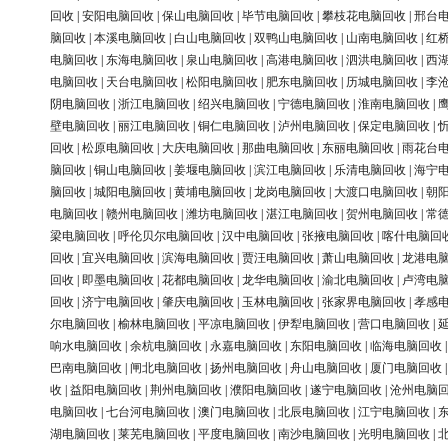
回收
|
安阳电脑回收
|
保山电脑回收
|
毕节电脑回收
|
攀枝花电脑回收
|
邢台
脑回收
|
本溪电脑回收
|
白山电脑回收
|
双鸭山电脑回收
|
山南电脑回收
|
红
电脑回收
|
东海电脑回收
|
泉山电脑回收
|
高港电脑回收
|
泗洪电脑回收
|
西
电脑回收
|
天台电脑回收
|
松阳电脑回收
|
肥东电脑回收
|
历城电脑回收
|
李
阴电脑回收
|
浙江电脑回收
|
绍兴电脑回收
|
宁德电脑回收
|
淮南电脑回收
|
壁电脑回收
|
丽江电脑回收
|
铜仁电脑回收
|
泸州电脑回收
|
保定电脑回收
|
回收
|
松原电脑回收
|
大庆电脑回收
|
那曲电脑回收
|
东丽电脑回收
|
雨花台
脑回收
|
铜山电脑回收
|
姜堰电脑回收
|
滨江电脑回收
|
乐清电脑回收
|
海宁
脑回收
|
城阳电脑回收
|
黄埔电脑回收
|
龙岗电脑回收
|
大渡口电脑回收
|
朝
电脑回收
|
赣州电脑回收
|
潍坊电脑回收
|
湛江电脑回收
|
贺州电脑回收
|
常
梁电脑回收
|
呼伦贝尔电脑回收
|
汉中电脑回收
|
张掖电脑回收
|
喀什电脑回
回收
|
宜兴电脑回收
|
滨海电脑回收
|
贾汪电脑回收
|
萧山电脑回收
|
龙港电
回收
|
即墨电脑回收
|
花都电脑回收
|
龙华电脑回收
|
渝北电脑回收
|
卢湾电
回收
|
济宁电脑回收
|
肇庆电脑回收
|
玉林电脑回收
|
张家界电脑回收
|
孝感
尔电脑回收
|
榆林电脑回收
|
平凉电脑回收
|
伊犁电脑回收
|
营口电脑回收
|
响水电脑回收
|
余杭电脑回收
|
永嘉电脑回收
|
东阳电脑回收
|
临海电脑回收
巴南电脑回收
|
闸北电脑回收
|
扬州电脑回收
|
舟山电脑回收
|
厦门电脑回收
收
|
益阳电脑回收
|
荆州电脑回收
|
濮阳电脑回收
|
遂宁电脑回收
|
沧州电脑
电脑回收
|
七台河电脑回收
|
澳门电脑回收
|
北辰电脑回收
|
江宁电脑回收
|
湖电脑回收
|
莱芜电脑回收
|
平度电脑回收
|
南沙电脑回收
|
光明电脑回收
|