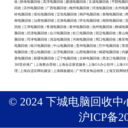
收
|
静海电脑回收
|
高淳电脑回收
|
建德电脑回收
|
文成电脑回收
|
平阴电脑
回收
|
滨州电脑回收
|
广西电脑回收
|
梅州电脑回收
|
河池电脑回收
|
永州电
岭电脑回收
|
绥化电脑回收
|
宝坻电脑回收
|
桐庐电脑回收
|
泰顺电脑回收
|
南电脑回收
|
汕尾电脑回收
|
北海电脑回收
|
怀化电脑回收
|
南阳电脑回收
|
回收
|
江津电脑回收
|
青浦电脑回收
|
泰州电脑回收
|
池州电脑回收
|
柳城电
脑回收
|
武清电脑回收
|
合川电脑回收
|
松江电脑回收
|
宿迁电脑回收
|
黄山
脑回收
|
菏泽电脑回收
|
清远电脑回收
|
河南电脑回收
|
周口电脑回收
|
雅安
电脑回收
|
南川电脑回收
|
中山电脑回收
|
贵州电脑回收
|
巴中电脑回收
|
荣
电脑回收
|
璧山电脑回收
|
云浮电脑回收
|
山西电脑回收
|
铜梁电脑回收
|
内
肃电脑回收
|
新疆电脑回收
|
辽宁电脑回收
|
吉林电脑回收
|
黑龙江电脑回收
360竞价推广
|
上海整合营销
|
上海会议展览服务
|
上海OA办公软件
|
上海AS
理
|
上海自适应网站建设
|
上海模板建站
|
广州美发饰品销售
|
上海互联网销
© 2024 下城电脑回收中心 版权
沪ICP备20