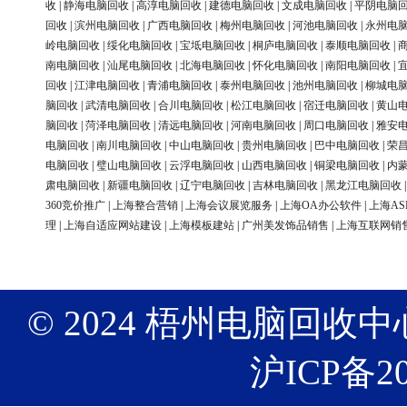
收
|
静海电脑回收
|
高淳电脑回收
|
建德电脑回收
|
文成电脑回收
|
平阴电脑
回收
|
滨州电脑回收
|
广西电脑回收
|
梅州电脑回收
|
河池电脑回收
|
永州电
岭电脑回收
|
绥化电脑回收
|
宝坻电脑回收
|
桐庐电脑回收
|
泰顺电脑回收
|
南电脑回收
|
汕尾电脑回收
|
北海电脑回收
|
怀化电脑回收
|
南阳电脑回收
|
回收
|
江津电脑回收
|
青浦电脑回收
|
泰州电脑回收
|
池州电脑回收
|
柳城电
脑回收
|
武清电脑回收
|
合川电脑回收
|
松江电脑回收
|
宿迁电脑回收
|
黄山
脑回收
|
菏泽电脑回收
|
清远电脑回收
|
河南电脑回收
|
周口电脑回收
|
雅安
电脑回收
|
南川电脑回收
|
中山电脑回收
|
贵州电脑回收
|
巴中电脑回收
|
荣
电脑回收
|
璧山电脑回收
|
云浮电脑回收
|
山西电脑回收
|
铜梁电脑回收
|
内
肃电脑回收
|
新疆电脑回收
|
辽宁电脑回收
|
吉林电脑回收
|
黑龙江电脑回收
360竞价推广
|
上海整合营销
|
上海会议展览服务
|
上海OA办公软件
|
上海AS
理
|
上海自适应网站建设
|
上海模板建站
|
广州美发饰品销售
|
上海互联网销
© 2024 梧州电脑回收中心 版权
沪ICP备20