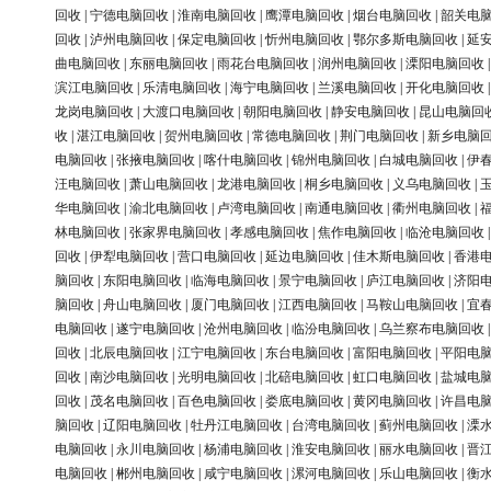
回收
|
宁德电脑回收
|
淮南电脑回收
|
鹰潭电脑回收
|
烟台电脑回收
|
韶关电
回收
|
泸州电脑回收
|
保定电脑回收
|
忻州电脑回收
|
鄂尔多斯电脑回收
|
延
曲电脑回收
|
东丽电脑回收
|
雨花台电脑回收
|
润州电脑回收
|
溧阳电脑回收
滨江电脑回收
|
乐清电脑回收
|
海宁电脑回收
|
兰溪电脑回收
|
开化电脑回收
龙岗电脑回收
|
大渡口电脑回收
|
朝阳电脑回收
|
静安电脑回收
|
昆山电脑回
收
|
湛江电脑回收
|
贺州电脑回收
|
常德电脑回收
|
荆门电脑回收
|
新乡电脑
电脑回收
|
张掖电脑回收
|
喀什电脑回收
|
锦州电脑回收
|
白城电脑回收
|
伊
汪电脑回收
|
萧山电脑回收
|
龙港电脑回收
|
桐乡电脑回收
|
义乌电脑回收
|
华电脑回收
|
渝北电脑回收
|
卢湾电脑回收
|
南通电脑回收
|
衢州电脑回收
|
林电脑回收
|
张家界电脑回收
|
孝感电脑回收
|
焦作电脑回收
|
临沧电脑回收
回收
|
伊犁电脑回收
|
营口电脑回收
|
延边电脑回收
|
佳木斯电脑回收
|
香港
脑回收
|
东阳电脑回收
|
临海电脑回收
|
景宁电脑回收
|
庐江电脑回收
|
济阳
脑回收
|
舟山电脑回收
|
厦门电脑回收
|
江西电脑回收
|
马鞍山电脑回收
|
宜
电脑回收
|
遂宁电脑回收
|
沧州电脑回收
|
临汾电脑回收
|
乌兰察布电脑回收
回收
|
北辰电脑回收
|
江宁电脑回收
|
东台电脑回收
|
富阳电脑回收
|
平阳电
回收
|
南沙电脑回收
|
光明电脑回收
|
北碚电脑回收
|
虹口电脑回收
|
盐城电
回收
|
茂名电脑回收
|
百色电脑回收
|
娄底电脑回收
|
黄冈电脑回收
|
许昌电
脑回收
|
辽阳电脑回收
|
牡丹江电脑回收
|
台湾电脑回收
|
蓟州电脑回收
|
溧
电脑回收
|
永川电脑回收
|
杨浦电脑回收
|
淮安电脑回收
|
丽水电脑回收
|
晋
电脑回收
|
郴州电脑回收
|
咸宁电脑回收
|
漯河电脑回收
|
乐山电脑回收
|
衡