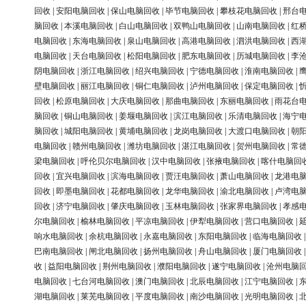
回收
|
安阳电脑回收
|
保山电脑回收
|
毕节电脑回收
|
攀枝花电脑回收
|
邢台
脑回收
|
本溪电脑回收
|
白山电脑回收
|
双鸭山电脑回收
|
山南电脑回收
|
红
电脑回收
|
东海电脑回收
|
泉山电脑回收
|
高港电脑回收
|
泗洪电脑回收
|
西
电脑回收
|
天台电脑回收
|
松阳电脑回收
|
肥东电脑回收
|
历城电脑回收
|
李
阴电脑回收
|
浙江电脑回收
|
绍兴电脑回收
|
宁德电脑回收
|
淮南电脑回收
|
壁电脑回收
|
丽江电脑回收
|
铜仁电脑回收
|
泸州电脑回收
|
保定电脑回收
|
回收
|
松原电脑回收
|
大庆电脑回收
|
那曲电脑回收
|
东丽电脑回收
|
雨花台
脑回收
|
铜山电脑回收
|
姜堰电脑回收
|
滨江电脑回收
|
乐清电脑回收
|
海宁
脑回收
|
城阳电脑回收
|
黄埔电脑回收
|
龙岗电脑回收
|
大渡口电脑回收
|
朝
电脑回收
|
赣州电脑回收
|
潍坊电脑回收
|
湛江电脑回收
|
贺州电脑回收
|
常
梁电脑回收
|
呼伦贝尔电脑回收
|
汉中电脑回收
|
张掖电脑回收
|
喀什电脑回
回收
|
宜兴电脑回收
|
滨海电脑回收
|
贾汪电脑回收
|
萧山电脑回收
|
龙港电
回收
|
即墨电脑回收
|
花都电脑回收
|
龙华电脑回收
|
渝北电脑回收
|
卢湾电
回收
|
济宁电脑回收
|
肇庆电脑回收
|
玉林电脑回收
|
张家界电脑回收
|
孝感
尔电脑回收
|
榆林电脑回收
|
平凉电脑回收
|
伊犁电脑回收
|
营口电脑回收
|
响水电脑回收
|
余杭电脑回收
|
永嘉电脑回收
|
东阳电脑回收
|
临海电脑回收
巴南电脑回收
|
闸北电脑回收
|
扬州电脑回收
|
舟山电脑回收
|
厦门电脑回收
收
|
益阳电脑回收
|
荆州电脑回收
|
濮阳电脑回收
|
遂宁电脑回收
|
沧州电脑
电脑回收
|
七台河电脑回收
|
澳门电脑回收
|
北辰电脑回收
|
江宁电脑回收
|
湖电脑回收
|
莱芜电脑回收
|
平度电脑回收
|
南沙电脑回收
|
光明电脑回收
|