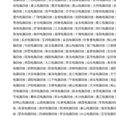
电脑回收
|
三明电脑回收
|
淮北电脑回收
|
景德镇电脑回收
|
青岛电脑回收
|
靖电脑回收
|
遵义电脑回收
|
重庆电脑回收
|
唐山电脑回收
|
大同电脑回收
|
脑回收
|
大连电脑回收
|
四平电脑回收
|
齐齐哈尔电脑回收
|
日喀则电脑回收
通州电脑回收
|
广陵电脑回收
|
盐都电脑回收
|
淮阴电脑回收
|
赣榆电脑回收
秀洲电脑回收
|
长兴电脑回收
|
柯桥电脑回收
|
金东电脑回收
|
衢江电脑回收
海珠电脑回收
|
罗湖电脑回收
|
江北电脑回收
|
宣武电脑回收
|
闵行电脑回收
珠海电脑回收
|
柳州电脑回收
|
湘潭电脑回收
|
十堰电脑回收
|
洛阳电脑回收
回收
|
吴忠电脑回收
|
宝鸡电脑回收
|
金昌电脑回收
|
吐鲁番电脑回收
|
鞍山
脑回收
|
句容电脑回收
|
新北电脑回收
|
惠山电脑回收
|
海门电脑回收
|
江都
脑回收
|
拱墅电脑回收
|
奉化电脑回收
|
瓯海电脑回收
|
嘉善电脑回收
|
安吉
脑回收
|
瑶海电脑回收
|
槐荫电脑回收
|
黄岛电脑回收
|
荔湾电脑回收
|
盐田
脑回收
|
阜阳电脑回收
|
九江电脑回收
|
枣庄电脑回收
|
汕头电脑回收
|
来宾
电脑回收
|
邯郸电脑回收
|
阳泉电脑回收
|
赤峰电脑回收
|
固原电脑回收
|
咸
电脑回收
|
河东电脑回收
|
秦淮电脑回收
|
吴江电脑回收
|
丹徒电脑回收
|
天
电脑回收
|
泗阳电脑回收
|
江干电脑回收
|
宁海电脑回收
|
洞头电脑回收
|
海
电脑回收
|
庐阳电脑回收
|
天桥电脑回收
|
崂山电脑回收
|
天河电脑回收
|
南
州电脑回收
|
漳州电脑回收
|
蚌埠电脑回收
|
新余电脑回收
|
东营电脑回收
|
节电脑回收
|
攀枝花电脑回收
|
邢台电脑回收
|
长治电脑回收
|
通辽电脑回收
双鸭山电脑回收
|
山南电脑回收
|
红桥电脑回收
|
栖霞电脑回收
|
常熟电脑回
收
|
高港电脑回收
|
泗洪电脑回收
|
西湖电脑回收
|
象山电脑回收
|
瑞安电脑
收
|
肥东电脑回收
|
历城电脑回收
|
李沧电脑回收
|
白云电脑回收
|
宝安电脑