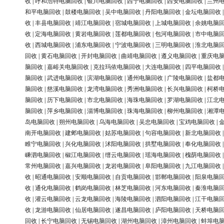
收
|
呼和浩特电脑回收
|
银川电脑回收
|
西宁电脑回收
|
西安电脑回收
|
兰州
和平电脑回收
|
鼓楼电脑回收
|
吴中电脑回收
|
丹阳电脑回收
|
金坛电脑回收
收
|
丰县电脑回收
|
靖江电脑回收
|
宿城电脑回收
|
上城电脑回收
|
余姚电脑
收
|
定海电脑回收
|
黄岩电脑回收
|
莲都电脑回收
|
包河电脑回收
|
市中电脑
收
|
西城电脑回收
|
浦东电脑回收
|
宁波电脑回收
|
三明电脑回收
|
淮北电脑
回收
|
黄石电脑回收
|
开封电脑回收
|
曲靖电脑回收
|
遵义电脑回收
|
重庆电
脑回收
|
嘉峪关电脑回收
|
克拉玛依电脑回收
|
大连电脑回收
|
四平电脑回收
脑回收
|
武进电脑回收
|
滨湖电脑回收
|
通州电脑回收
|
广陵电脑回收
|
盐都
脑回收
|
慈溪电脑回收
|
龙湾电脑回收
|
秀洲电脑回收
|
长兴电脑回收
|
柯桥
脑回收
|
历下电脑回收
|
市北电脑回收
|
海珠电脑回收
|
罗湖电脑回收
|
江北
脑回收
|
萍乡电脑回收
|
淄博电脑回收
|
珠海电脑回收
|
柳州电脑回收
|
湘潭
岛电脑回收
|
朔州电脑回收
|
乌海电脑回收
|
吴忠电脑回收
|
宝鸡电脑回收
|
南开电脑回收
|
建邺电脑回收
|
姑苏电脑回收
|
句容电脑回收
|
新北电脑回收
睢宁电脑回收
|
兴化电脑回收
|
沭阳电脑回收
|
拱墅电脑回收
|
奉化电脑回收
嵊泗电脑回收
|
椒江电脑回收
|
缙云电脑回收
|
瑶海电脑回收
|
槐荫电脑回收
常州电脑回收
|
嘉兴电脑回收
|
龙岩电脑回收
|
阜阳电脑回收
|
九江电脑回收
收
|
昭通电脑回收
|
安顺电脑回收
|
自贡电脑回收
|
邯郸电脑回收
|
阳泉电脑
收
|
通化电脑回收
|
鹤岗电脑回收
|
林芝电脑回收
|
河东电脑回收
|
秦淮电脑
收
|
灌云电脑回收
|
云龙电脑回收
|
海陵电脑回收
|
泗阳电脑回收
|
江干电脑
收
|
龙游电脑回收
|
仙居电脑回收
|
遂昌电脑回收
|
庐阳电脑回收
|
天桥电脑
回收
|
长宁电脑回收
|
无锡电脑回收
|
湖州电脑回收
|
漳州电脑回收
|
蚌埠电