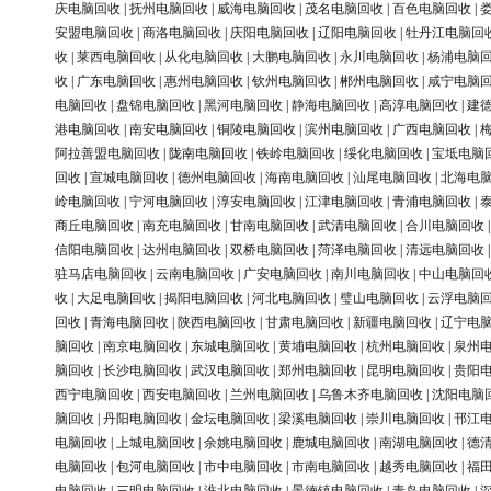
庆电脑回收
|
抚州电脑回收
|
威海电脑回收
|
茂名电脑回收
|
百色电脑回收
|
安盟电脑回收
|
商洛电脑回收
|
庆阳电脑回收
|
辽阳电脑回收
|
牡丹江电脑回
收
|
莱西电脑回收
|
从化电脑回收
|
大鹏电脑回收
|
永川电脑回收
|
杨浦电脑
收
|
广东电脑回收
|
惠州电脑回收
|
钦州电脑回收
|
郴州电脑回收
|
咸宁电脑
电脑回收
|
盘锦电脑回收
|
黑河电脑回收
|
静海电脑回收
|
高淳电脑回收
|
建
港电脑回收
|
南安电脑回收
|
铜陵电脑回收
|
滨州电脑回收
|
广西电脑回收
|
阿拉善盟电脑回收
|
陇南电脑回收
|
铁岭电脑回收
|
绥化电脑回收
|
宝坻电脑
回收
|
宣城电脑回收
|
德州电脑回收
|
海南电脑回收
|
汕尾电脑回收
|
北海电
岭电脑回收
|
宁河电脑回收
|
淳安电脑回收
|
江津电脑回收
|
青浦电脑回收
|
商丘电脑回收
|
南充电脑回收
|
甘南电脑回收
|
武清电脑回收
|
合川电脑回收
信阳电脑回收
|
达州电脑回收
|
双桥电脑回收
|
菏泽电脑回收
|
清远电脑回收
驻马店电脑回收
|
云南电脑回收
|
广安电脑回收
|
南川电脑回收
|
中山电脑回
收
|
大足电脑回收
|
揭阳电脑回收
|
河北电脑回收
|
璧山电脑回收
|
云浮电脑
回收
|
青海电脑回收
|
陕西电脑回收
|
甘肃电脑回收
|
新疆电脑回收
|
辽宁电
脑回收
|
南京电脑回收
|
东城电脑回收
|
黄埔电脑回收
|
杭州电脑回收
|
泉州
脑回收
|
长沙电脑回收
|
武汉电脑回收
|
郑州电脑回收
|
昆明电脑回收
|
贵阳
西宁电脑回收
|
西安电脑回收
|
兰州电脑回收
|
乌鲁木齐电脑回收
|
沈阳电脑
脑回收
|
丹阳电脑回收
|
金坛电脑回收
|
梁溪电脑回收
|
崇川电脑回收
|
邗江
电脑回收
|
上城电脑回收
|
余姚电脑回收
|
鹿城电脑回收
|
南湖电脑回收
|
德
电脑回收
|
包河电脑回收
|
市中电脑回收
|
市南电脑回收
|
越秀电脑回收
|
福