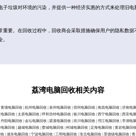
电子垃圾对环境的污染，并提供一种经济实惠的方式来处理旧电
常重要。在回收过程中，回收商会采取措施确保用户的隐私数据
全。
荔湾电脑回收相关内容
|
黄埔电脑回收
|
杭州电脑回收
|
泉州电脑回收
|
宿州电脑回收
|
南昌电脑回收
|
济南电
庄电脑回收
|
太原电脑回收
|
呼和浩特电脑回收
|
银川电脑回收
|
西宁电脑回收
|
西安电
|
丹阳电脑回收
|
金坛电脑回收
|
梁溪电脑回收
|
崇川电脑回收
|
邗江电脑回收
|
亭湖电
清电脑回收
|
越城电脑回收
|
婺城电脑回收
|
柯城电脑回收
|
定海电脑回收
|
黄岩电脑回
回收
|
浦东电脑回收
|
宁波电脑回收
|
三明电脑回收
|
淮北电脑回收
|
景德镇电脑回收
|
青