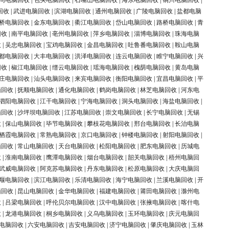
同电脑回收
|
包头电脑回收
|
石嘴山电脑回收
|
海东电脑回收
|
铜川电脑回收
|
回收
|
武进电脑回收
|
滨湖电脑回收
|
通州电脑回收
|
广陵电脑回收
|
盐都电脑
桥电脑回收
|
金东电脑回收
|
衢江电脑回收
|
岱山电脑回收
|
路桥电脑回收
|
青
回收
|
南平电脑回收
|
亳州电脑回收
|
萍乡电脑回收
|
淄博电脑回收
|
珠海电脑
收
|
吴忠电脑回收
|
宝鸡电脑回收
|
金昌电脑回收
|
吐鲁番电脑回收
|
鞍山电脑
都电脑回收
|
大丰电脑回收
|
洪泽电脑回收
|
连云电脑回收
|
睢宁电脑回收
|
兴
回收
|
椒江电脑回收
|
缙云电脑回收
|
瑶海电脑回收
|
槐荫电脑回收
|
黄岛电脑
庄电脑回收
|
汕头电脑回收
|
来宾电脑回收
|
衡阳电脑回收
|
宜昌电脑回收
|
平
脑回收
|
抚顺电脑回收
|
通化电脑回收
|
鹤岗电脑回收
|
林芝电脑回收
|
河东电
泗阳电脑回收
|
江干电脑回收
|
宁海电脑回收
|
洞头电脑回收
|
海盐电脑回收
|
脑回收
|
沙坪坝电脑回收
|
江苏电脑回收
|
崇文电脑回收
|
长宁电脑回收
|
无锡
收
|
保山电脑回收
|
毕节电脑回收
|
攀枝花电脑回收
|
邢台电脑回收
|
长治电脑
栖霞电脑回收
|
常熟电脑回收
|
京口电脑回收
|
钟楼电脑回收
|
射阳电脑回收
|
脑回收
|
常山电脑回收
|
天台电脑回收
|
松阳电脑回收
|
肥东电脑回收
|
历城电
收
|
淮南电脑回收
|
鹰潭电脑回收
|
烟台电脑回收
|
韶关电脑回收
|
梧州电脑回
武威电脑回收
|
阿克苏电脑回收
|
丹东电脑回收
|
松原电脑回收
|
大庆电脑回
堰电脑回收
|
滨江电脑回收
|
乐清电脑回收
|
海宁电脑回收
|
兰溪电脑回收
|
开
脑回收
|
昆山电脑回收
|
金华电脑回收
|
福建电脑回收
|
莆田电脑回收
|
滁州电
收
|
吕梁电脑回收
|
呼伦贝尔电脑回收
|
汉中电脑回收
|
张掖电脑回收
|
喀什电
收
|
龙港电脑回收
|
桐乡电脑回收
|
义乌电脑回收
|
玉环电脑回收
|
庆元电脑回
电脑回收
|
六安电脑回收
|
吉安电脑回收
|
济宁电脑回收
|
肇庆电脑回收
|
玉林