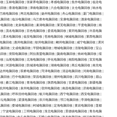
回收
|
玉林电脑回收
|
张家界电脑回收
|
孝感电脑回收
|
焦作电脑回收
|
临沧电
脑回收
|
香港电脑回收
|
津南电脑回收
|
六合电脑回收
|
太仓电脑回收
|
响水电
巴南电脑回收
|
闸北电脑回收
|
扬州电脑回收
|
舟山电脑回收
|
厦门电脑回收
|
电脑回收
|
临汾电脑回收
|
乌兰察布电脑回收
|
安康电脑回收
|
酒泉电脑回收
|
岭电脑回收
|
龙泉电脑回收
|
巢湖电脑回收
|
莱芜电脑回收
|
平度电脑回收
|
南
回收
|
茂名电脑回收
|
百色电脑回收
|
娄底电脑回收
|
黄冈电脑回收
|
许昌电脑
收
|
溧水电脑回收
|
临安电脑回收
|
苍南电脑回收
|
钢城电脑回收
|
莱西电脑回
电脑回收
|
惠州电脑回收
|
钦州电脑回收
|
郴州电脑回收
|
咸宁电脑回收
|
漯河
电脑回收
|
文成电脑回收
|
平阴电脑回收
|
增城电脑回收
|
涪陵电脑回收
|
宝山
脑回收
|
资阳电脑回收
|
阿拉善盟电脑回收
|
陇南电脑回收
|
铁岭电脑回收
|
绥
回收
|
汕尾电脑回收
|
北海电脑回收
|
怀化电脑回收
|
南阳电脑回收
|
宜宾电脑
回收
|
河源电脑回收
|
防城港电脑回收
|
湖南电脑回收
|
商丘电脑回收
|
南充电
达州电脑回收
|
双桥电脑回收
|
菏泽电脑回收
|
清远电脑回收
|
河南电脑回收
|
电脑回收
|
巴中电脑回收
|
荣昌电脑回收
|
潮州电脑回收
|
四川电脑回收
|
眉山
回收
|
綦江电脑回收
|
青海电脑回收
|
陕西电脑回收
|
甘肃电脑回收
|
新疆电脑
杭州电脑回收
|
泉州电脑回收
|
宿州电脑回收
|
南昌电脑回收
|
济南电脑回收
|
电脑回收
|
呼和浩特电脑回收
|
银川电脑回收
|
西宁电脑回收
|
西安电脑回收
|
金坛电脑回收
|
梁溪电脑回收
|
崇川电脑回收
|
邗江电脑回收
|
亭湖电脑回收
|
电脑回收
|
婺城电脑回收
|
柯城电脑回收
|
定海电脑回收
|
黄岩电脑回收
|
莲都
收
|
宁波电脑回收
|
三明电脑回收
|
淮北电脑回收
|
景德镇电脑回收
|
青岛电脑