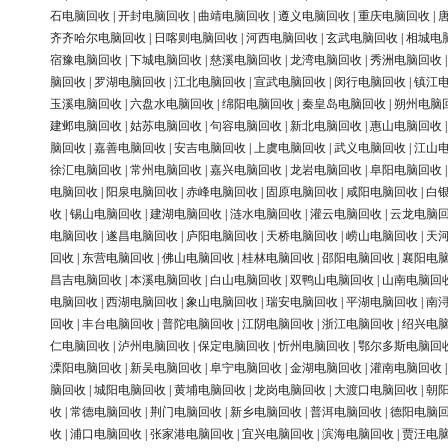
石电脑回收
|
开封电脑回收
|
曲靖电脑回收
|
遵义电脑回收
|
重庆电脑回收
|
齐齐哈尔电脑回收
|
日喀则电脑回收
|
河西电脑回收
|
玄武电脑回收
|
相城电
宿豫电脑回收
|
下城电脑回收
|
慈溪电脑回收
|
龙湾电脑回收
|
秀洲电脑回收
脑回收
|
罗湖电脑回收
|
江北电脑回收
|
宣武电脑回收
|
闵行电脑回收
|
镇江
玉溪电脑回收
|
六盘水电脑回收
|
绵阳电脑回收
|
秦皇岛电脑回收
|
朔州电脑
建邺电脑回收
|
姑苏电脑回收
|
句容电脑回收
|
新北电脑回收
|
惠山电脑回收
脑回收
|
嘉善电脑回收
|
安吉电脑回收
|
上虞电脑回收
|
武义电脑回收
|
江山
徐汇电脑回收
|
常州电脑回收
|
嘉兴电脑回收
|
龙岩电脑回收
|
阜阳电脑回收
电脑回收
|
阳泉电脑回收
|
赤峰电脑回收
|
固原电脑回收
|
咸阳电脑回收
|
白
收
|
锡山电脑回收
|
建湖电脑回收
|
涟水电脑回收
|
灌云电脑回收
|
云龙电脑
电脑回收
|
遂昌电脑回收
|
庐阳电脑回收
|
天桥电脑回收
|
崂山电脑回收
|
天
回收
|
东营电脑回收
|
佛山电脑回收
|
桂林电脑回收
|
邵阳电脑回收
|
襄阳电
昌吉电脑回收
|
本溪电脑回收
|
白山电脑回收
|
双鸭山电脑回收
|
山南电脑回
电脑回收
|
西湖电脑回收
|
象山电脑回收
|
瑞安电脑回收
|
平湖电脑回收
|
南
回收
|
丰台电脑回收
|
普陀电脑回收
|
江阴电脑回收
|
浙江电脑回收
|
绍兴电
仁电脑回收
|
泸州电脑回收
|
保定电脑回收
|
忻州电脑回收
|
鄂尔多斯电脑回
溧阳电脑回收
|
新吴电脑回收
|
阜宁电脑回收
|
金湖电脑回收
|
灌南电脑回收
脑回收
|
城阳电脑回收
|
黄埔电脑回收
|
龙岗电脑回收
|
大渡口电脑回收
|
朝
收
|
常德电脑回收
|
荆门电脑回收
|
新乡电脑回收
|
普洱电脑回收
|
德阳电脑
收
|
浦口电脑回收
|
张家港电脑回收
|
宜兴电脑回收
|
滨海电脑回收
|
贾汪电