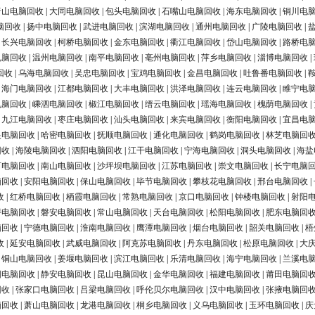
唐山电脑回收
|
大同电脑回收
|
包头电脑回收
|
石嘴山电脑回收
|
海东电脑回收
|
铜川电
脑回收
|
扬中电脑回收
|
武进电脑回收
|
滨湖电脑回收
|
通州电脑回收
|
广陵电脑回收
|
|
长兴电脑回收
|
柯桥电脑回收
|
金东电脑回收
|
衢江电脑回收
|
岱山电脑回收
|
路桥电
电脑回收
|
温州电脑回收
|
南平电脑回收
|
亳州电脑回收
|
萍乡电脑回收
|
淄博电脑回收
|
回收
|
乌海电脑回收
|
吴忠电脑回收
|
宝鸡电脑回收
|
金昌电脑回收
|
吐鲁番电脑回收
|
|
海门电脑回收
|
江都电脑回收
|
大丰电脑回收
|
洪泽电脑回收
|
连云电脑回收
|
睢宁电
电脑回收
|
嵊泗电脑回收
|
椒江电脑回收
|
缙云电脑回收
|
瑶海电脑回收
|
槐荫电脑回收
|
|
九江电脑回收
|
枣庄电脑回收
|
汕头电脑回收
|
来宾电脑回收
|
衡阳电脑回收
|
宜昌电
银电脑回收
|
哈密电脑回收
|
抚顺电脑回收
|
通化电脑回收
|
鹤岗电脑回收
|
林芝电脑回
回收
|
海陵电脑回收
|
泗阳电脑回收
|
江干电脑回收
|
宁海电脑回收
|
洞头电脑回收
|
海盐
河电脑回收
|
南山电脑回收
|
沙坪坝电脑回收
|
江苏电脑回收
|
崇文电脑回收
|
长宁电脑
脑回收
|
安阳电脑回收
|
保山电脑回收
|
毕节电脑回收
|
攀枝花电脑回收
|
邢台电脑回收
|
收
|
红桥电脑回收
|
栖霞电脑回收
|
常熟电脑回收
|
京口电脑回收
|
钟楼电脑回收
|
射阳
浔电脑回收
|
磐安电脑回收
|
常山电脑回收
|
天台电脑回收
|
松阳电脑回收
|
肥东电脑回
脑回收
|
宁德电脑回收
|
淮南电脑回收
|
鹰潭电脑回收
|
烟台电脑回收
|
韶关电脑回收
|
梧
收
|
延安电脑回收
|
武威电脑回收
|
阿克苏电脑回收
|
丹东电脑回收
|
松原电脑回收
|
大
|
铜山电脑回收
|
姜堰电脑回收
|
滨江电脑回收
|
乐清电脑回收
|
海宁电脑回收
|
兰溪电
阳电脑回收
|
静安电脑回收
|
昆山电脑回收
|
金华电脑回收
|
福建电脑回收
|
莆田电脑回
回收
|
张家口电脑回收
|
吕梁电脑回收
|
呼伦贝尔电脑回收
|
汉中电脑回收
|
张掖电脑回
脑回收
|
萧山电脑回收
|
龙港电脑回收
|
桐乡电脑回收
|
义乌电脑回收
|
玉环电脑回收
|
庆