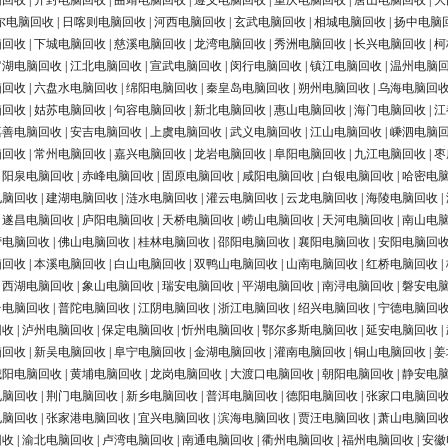
脑回收
|
开封电脑回收
|
曲靖电脑回收
|
遵义电脑回收
|
重庆电脑回收
|
唐山电脑回收
|
大
尔电脑回收
|
日喀则电脑回收
|
河西电脑回收
|
玄武电脑回收
|
相城电脑回收
|
扬中电脑
脑回收
|
下城电脑回收
|
慈溪电脑回收
|
龙湾电脑回收
|
秀洲电脑回收
|
长兴电脑回收
|
柯
罗湖电脑回收
|
江北电脑回收
|
宣武电脑回收
|
闵行电脑回收
|
镇江电脑回收
|
温州电脑
脑回收
|
六盘水电脑回收
|
绵阳电脑回收
|
秦皇岛电脑回收
|
朔州电脑回收
|
乌海电脑回
脑回收
|
姑苏电脑回收
|
句容电脑回收
|
新北电脑回收
|
惠山电脑回收
|
海门电脑回收
|
江
嘉善电脑回收
|
安吉电脑回收
|
上虞电脑回收
|
武义电脑回收
|
江山电脑回收
|
嵊泗电脑
脑回收
|
常州电脑回收
|
嘉兴电脑回收
|
龙岩电脑回收
|
阜阳电脑回收
|
九江电脑回收
|
枣
|
阳泉电脑回收
|
赤峰电脑回收
|
固原电脑回收
|
咸阳电脑回收
|
白银电脑回收
|
哈密电
电脑回收
|
建湖电脑回收
|
涟水电脑回收
|
灌云电脑回收
|
云龙电脑回收
|
海陵电脑回收
|
|
遂昌电脑回收
|
庐阳电脑回收
|
天桥电脑回收
|
崂山电脑回收
|
天河电脑回收
|
南山电
营电脑回收
|
佛山电脑回收
|
桂林电脑回收
|
邵阳电脑回收
|
襄阳电脑回收
|
安阳电脑回
脑回收
|
本溪电脑回收
|
白山电脑回收
|
双鸭山电脑回收
|
山南电脑回收
|
红桥电脑回收
|
|
西湖电脑回收
|
象山电脑回收
|
瑞安电脑回收
|
平湖电脑回收
|
南浔电脑回收
|
磐安电
台电脑回收
|
普陀电脑回收
|
江阴电脑回收
|
浙江电脑回收
|
绍兴电脑回收
|
宁德电脑回
回收
|
泸州电脑回收
|
保定电脑回收
|
忻州电脑回收
|
鄂尔多斯电脑回收
|
延安电脑回收
|
脑回收
|
新吴电脑回收
|
阜宁电脑回收
|
金湖电脑回收
|
灌南电脑回收
|
铜山电脑回收
|
姜
城阳电脑回收
|
黄埔电脑回收
|
龙岗电脑回收
|
大渡口电脑回收
|
朝阳电脑回收
|
静安电
电脑回收
|
荆门电脑回收
|
新乡电脑回收
|
普洱电脑回收
|
德阳电脑回收
|
张家口电脑回
电脑回收
|
张家港电脑回收
|
宜兴电脑回收
|
滨海电脑回收
|
贾汪电脑回收
|
萧山电脑回
回收
|
渝北电脑回收
|
卢湾电脑回收
|
南通电脑回收
|
衢州电脑回收
|
福州电脑回收
|
安徽