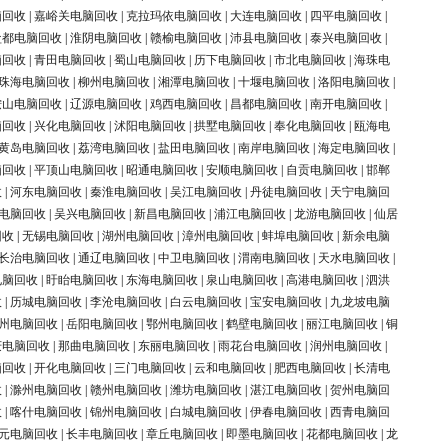
脑回收
|
嘉峪关电脑回收
|
克拉玛依电脑回收
|
大连电脑回收
|
四平电脑回收
|
盐都电脑回收
|
淮阴电脑回收
|
赣榆电脑回收
|
沛县电脑回收
|
泰兴电脑回收
|
脑回收
|
青田电脑回收
|
蜀山电脑回收
|
历下电脑回收
|
市北电脑回收
|
海珠电
珠海电脑回收
|
柳州电脑回收
|
湘潭电脑回收
|
十堰电脑回收
|
洛阳电脑回收
|
鞍山电脑回收
|
辽源电脑回收
|
鸡西电脑回收
|
昌都电脑回收
|
南开电脑回收
|
脑回收
|
兴化电脑回收
|
沭阳电脑回收
|
拱墅电脑回收
|
奉化电脑回收
|
瓯海电
黄岛电脑回收
|
荔湾电脑回收
|
盐田电脑回收
|
南岸电脑回收
|
海定电脑回收
|
脑回收
|
平顶山电脑回收
|
昭通电脑回收
|
安顺电脑回收
|
自贡电脑回收
|
邯郸
收
|
河东电脑回收
|
秦淮电脑回收
|
吴江电脑回收
|
丹徒电脑回收
|
天宁电脑回
电脑回收
|
吴兴电脑回收
|
新昌电脑回收
|
浦江电脑回收
|
龙游电脑回收
|
仙居
回收
|
无锡电脑回收
|
湖州电脑回收
|
漳州电脑回收
|
蚌埠电脑回收
|
新余电脑
长治电脑回收
|
通辽电脑回收
|
中卫电脑回收
|
渭南电脑回收
|
天水电脑回收
|
电脑回收
|
盱眙电脑回收
|
东海电脑回收
|
泉山电脑回收
|
高港电脑回收
|
泗洪
收
|
历城电脑回收
|
李沧电脑回收
|
白云电脑回收
|
宝安电脑回收
|
九龙坡电脑
州电脑回收
|
岳阳电脑回收
|
鄂州电脑回收
|
鹤壁电脑回收
|
丽江电脑回收
|
铜
庆电脑回收
|
那曲电脑回收
|
东丽电脑回收
|
雨花台电脑回收
|
润州电脑回收
|
脑回收
|
开化电脑回收
|
三门电脑回收
|
云和电脑回收
|
肥西电脑回收
|
长清电
收
|
滁州电脑回收
|
赣州电脑回收
|
潍坊电脑回收
|
湛江电脑回收
|
贺州电脑回
收
|
喀什电脑回收
|
锦州电脑回收
|
白城电脑回收
|
伊春电脑回收
|
西青电脑回
元电脑回收
|
长丰电脑回收
|
章丘电脑回收
|
即墨电脑回收
|
花都电脑回收
|
龙