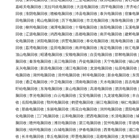
回收
|
深圳电脑回收
|
崇左电脑回收
|
三亚电脑回收
|
株洲电脑回收
|
黄石电
嘉峪关电脑回收
|
克拉玛依电脑回收
|
大连电脑回收
|
四平电脑回收
|
齐齐哈
回收
|
淮阴电脑回收
|
赣榆电脑回收
|
沛县电脑回收
|
泰兴电脑回收
|
宿豫电
田电脑回收
|
蜀山电脑回收
|
历下电脑回收
|
市北电脑回收
|
海珠电脑回收
|
回收
|
柳州电脑回收
|
湘潭电脑回收
|
十堰电脑回收
|
洛阳电脑回收
|
玉溪电
回收
|
辽源电脑回收
|
鸡西电脑回收
|
昌都电脑回收
|
南开电脑回收
|
建邺电
化电脑回收
|
沭阳电脑回收
|
拱墅电脑回收
|
奉化电脑回收
|
瓯海电脑回收
|
回收
|
荔湾电脑回收
|
盐田电脑回收
|
南岸电脑回收
|
海定电脑回收
|
徐汇电
顶山电脑回收
|
昭通电脑回收
|
安顺电脑回收
|
自贡电脑回收
|
邯郸电脑回收
脑回收
|
秦淮电脑回收
|
吴江电脑回收
|
丹徒电脑回收
|
天宁电脑回收
|
锡山
吴兴电脑回收
|
新昌电脑回收
|
浦江电脑回收
|
龙游电脑回收
|
仙居电脑回收
电脑回收
|
湖州电脑回收
|
漳州电脑回收
|
蚌埠电脑回收
|
新余电脑回收
|
东
回收
|
通辽电脑回收
|
中卫电脑回收
|
渭南电脑回收
|
天水电脑回收
|
昌吉电
盱眙电脑回收
|
东海电脑回收
|
泉山电脑回收
|
高港电脑回收
|
泗洪电脑回收
脑回收
|
李沧电脑回收
|
白云电脑回收
|
宝安电脑回收
|
九龙坡电脑回收
|
丰
收
|
岳阳电脑回收
|
鄂州电脑回收
|
鹤壁电脑回收
|
丽江电脑回收
|
铜仁电脑
收
|
那曲电脑回收
|
东丽电脑回收
|
雨花台电脑回收
|
润州电脑回收
|
溧阳电
化电脑回收
|
三门电脑回收
|
云和电脑回收
|
肥西电脑回收
|
长清电脑回收
|
脑回收
|
赣州电脑回收
|
潍坊电脑回收
|
湛江电脑回收
|
贺州电脑回收
|
常德
脑回收
|
锦州电脑回收
|
白城电脑回收
|
伊春电脑回收
|
西青电脑回收
|
浦口
收
|
长丰电脑回收
|
章丘电脑回收
|
即墨电脑回收
|
花都电脑回收
|
龙华电脑