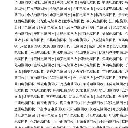
华电脑回收
|
渝北电脑回收
|
卢湾电脑回收
|
南通电脑回收
|
衢州电脑回收
|
脑回收
|
广元电脑回收
|
承德电脑回收
|
晋中电脑回收
|
巴彦淖尔电脑回收
|
脑回收
|
余杭电脑回收
|
永嘉电脑回收
|
东阳电脑回收
|
临海电脑回收
|
景宁
江西电脑回收
|
马鞍山电脑回收
|
宜春电脑回收
|
泰安电脑回收
|
江门电脑回
石河子电脑回收
|
阜新电脑回收
|
七台河电脑回收
|
澳门电脑回收
|
北辰电脑
沙电脑回收
|
光明电脑回收
|
北碚电脑回收
|
虹口电脑回收
|
盐城电脑回收
|
回收
|
内江电脑回收
|
廊坊电脑回收
|
运城电脑回收
|
兴安盟电脑回收
|
商洛
收
|
从化电脑回收
|
大鹏电脑回收
|
永川电脑回收
|
杨浦电脑回收
|
淮安电脑
电脑回收
|
乐山电脑回收
|
衡水电脑回收
|
晋城电脑回收
|
锡林郭勒盟电脑回
电脑回收
|
连云港电脑回收
|
南安电脑回收
|
铜陵电脑回收
|
滨州电脑回收
|
化电脑回收
|
宝坻电脑回收
|
桐庐电脑回收
|
泰顺电脑回收
|
商河电脑回收
|
回收
|
临夏电脑回收
|
葫芦岛电脑回收
|
大兴安岭电脑回收
|
宁河电脑回收
|
脑回收
|
甘南电脑回收
|
武清电脑回收
|
合川电脑回收
|
松江电脑回收
|
宿迁
周口电脑回收
|
雅安电脑回收
|
万盛电脑回收
|
莱芜电脑回收
|
东莞电脑回收
电脑回收
|
大足电脑回收
|
揭阳电脑回收
|
河北电脑回收
|
璧山电脑回收
|
云
回收
|
辽宁电脑回收
|
吉林电脑回收
|
黑龙江电脑回收
|
西藏电脑回收
|
合肥
广州电脑回收
|
南宁电脑回收
|
海口电脑回收
|
长沙电脑回收
|
武汉电脑回收
兰州电脑回收
|
乌鲁木齐电脑回收
|
沈阳电脑回收
|
长春电脑回收
|
哈尔滨电
清江浦电脑回收
|
海州电脑回收
|
丰县电脑回收
|
靖江电脑回收
|
宿城电脑回
电脑回收
|
包河电脑回收
|
市中电脑回收
|
市南电脑回收
|
越秀电脑回收
|
福