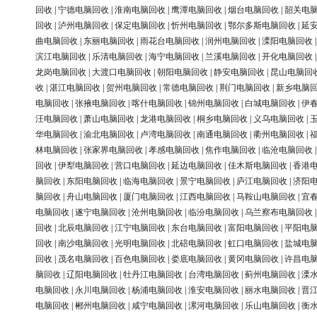
回收
|
宁德电脑回收
|
淮南电脑回收
|
鹰潭电脑回收
|
烟台电脑回收
|
韶关电
回收
|
泸州电脑回收
|
保定电脑回收
|
忻州电脑回收
|
鄂尔多斯电脑回收
|
延
曲电脑回收
|
东丽电脑回收
|
雨花台电脑回收
|
润州电脑回收
|
溧阳电脑回收
滨江电脑回收
|
乐清电脑回收
|
海宁电脑回收
|
兰溪电脑回收
|
开化电脑回收
龙岗电脑回收
|
大渡口电脑回收
|
朝阳电脑回收
|
静安电脑回收
|
昆山电脑回
收
|
湛江电脑回收
|
贺州电脑回收
|
常德电脑回收
|
荆门电脑回收
|
新乡电脑
电脑回收
|
张掖电脑回收
|
喀什电脑回收
|
锦州电脑回收
|
白城电脑回收
|
伊
汪电脑回收
|
萧山电脑回收
|
龙港电脑回收
|
桐乡电脑回收
|
义乌电脑回收
|
华电脑回收
|
渝北电脑回收
|
卢湾电脑回收
|
南通电脑回收
|
衢州电脑回收
|
林电脑回收
|
张家界电脑回收
|
孝感电脑回收
|
焦作电脑回收
|
临沧电脑回收
回收
|
伊犁电脑回收
|
营口电脑回收
|
延边电脑回收
|
佳木斯电脑回收
|
香港
脑回收
|
东阳电脑回收
|
临海电脑回收
|
景宁电脑回收
|
庐江电脑回收
|
济阳
脑回收
|
舟山电脑回收
|
厦门电脑回收
|
江西电脑回收
|
马鞍山电脑回收
|
宜
电脑回收
|
遂宁电脑回收
|
沧州电脑回收
|
临汾电脑回收
|
乌兰察布电脑回收
回收
|
北辰电脑回收
|
江宁电脑回收
|
东台电脑回收
|
富阳电脑回收
|
平阳电
回收
|
南沙电脑回收
|
光明电脑回收
|
北碚电脑回收
|
虹口电脑回收
|
盐城电
回收
|
茂名电脑回收
|
百色电脑回收
|
娄底电脑回收
|
黄冈电脑回收
|
许昌电
脑回收
|
辽阳电脑回收
|
牡丹江电脑回收
|
台湾电脑回收
|
蓟州电脑回收
|
溧
电脑回收
|
永川电脑回收
|
杨浦电脑回收
|
淮安电脑回收
|
丽水电脑回收
|
晋
电脑回收
|
郴州电脑回收
|
咸宁电脑回收
|
漯河电脑回收
|
乐山电脑回收
|
衡