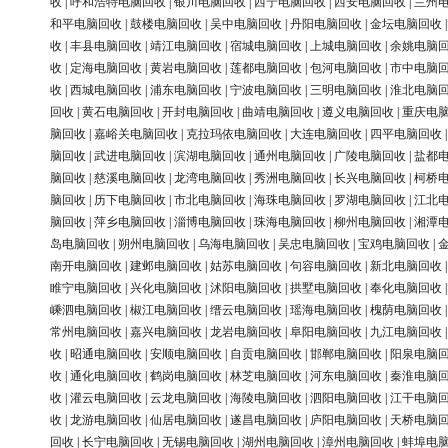
收
|
呼和浩特电脑回收
|
银川电脑回收
|
西宁电脑回收
|
西安电脑回收
|
兰州
和平电脑回收
|
鼓楼电脑回收
|
吴中电脑回收
|
丹阳电脑回收
|
金坛电脑回收
收
|
丰县电脑回收
|
靖江电脑回收
|
宿城电脑回收
|
上城电脑回收
|
余姚电脑
收
|
定海电脑回收
|
黄岩电脑回收
|
莲都电脑回收
|
包河电脑回收
|
市中电脑
收
|
西城电脑回收
|
浦东电脑回收
|
宁波电脑回收
|
三明电脑回收
|
淮北电脑
回收
|
黄石电脑回收
|
开封电脑回收
|
曲靖电脑回收
|
遵义电脑回收
|
重庆电
脑回收
|
嘉峪关电脑回收
|
克拉玛依电脑回收
|
大连电脑回收
|
四平电脑回收
脑回收
|
武进电脑回收
|
滨湖电脑回收
|
通州电脑回收
|
广陵电脑回收
|
盐都
脑回收
|
慈溪电脑回收
|
龙湾电脑回收
|
秀洲电脑回收
|
长兴电脑回收
|
柯桥
脑回收
|
历下电脑回收
|
市北电脑回收
|
海珠电脑回收
|
罗湖电脑回收
|
江北
脑回收
|
萍乡电脑回收
|
淄博电脑回收
|
珠海电脑回收
|
柳州电脑回收
|
湘潭
岛电脑回收
|
朔州电脑回收
|
乌海电脑回收
|
吴忠电脑回收
|
宝鸡电脑回收
|
南开电脑回收
|
建邺电脑回收
|
姑苏电脑回收
|
句容电脑回收
|
新北电脑回收
睢宁电脑回收
|
兴化电脑回收
|
沭阳电脑回收
|
拱墅电脑回收
|
奉化电脑回收
嵊泗电脑回收
|
椒江电脑回收
|
缙云电脑回收
|
瑶海电脑回收
|
槐荫电脑回收
常州电脑回收
|
嘉兴电脑回收
|
龙岩电脑回收
|
阜阳电脑回收
|
九江电脑回收
收
|
昭通电脑回收
|
安顺电脑回收
|
自贡电脑回收
|
邯郸电脑回收
|
阳泉电脑
收
|
通化电脑回收
|
鹤岗电脑回收
|
林芝电脑回收
|
河东电脑回收
|
秦淮电脑
收
|
灌云电脑回收
|
云龙电脑回收
|
海陵电脑回收
|
泗阳电脑回收
|
江干电脑
收
|
龙游电脑回收
|
仙居电脑回收
|
遂昌电脑回收
|
庐阳电脑回收
|
天桥电脑
回收
|
长宁电脑回收
|
无锡电脑回收
|
湖州电脑回收
|
漳州电脑回收
|
蚌埠电