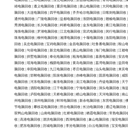
电脑回收
|
三明电脑回收
|
淮北电脑回收
|
景德镇电脑回收
|
青岛电脑回收
|
靖电脑回收
|
遵义电脑回收
|
重庆电脑回收
|
唐山电脑回收
|
大同电脑回收
|
脑回收
|
大连电脑回收
|
四平电脑回收
|
齐齐哈尔电脑回收
|
日喀则电脑回收
通州电脑回收
|
广陵电脑回收
|
盐都电脑回收
|
淮阴电脑回收
|
赣榆电脑回收
秀洲电脑回收
|
长兴电脑回收
|
柯桥电脑回收
|
金东电脑回收
|
衢江电脑回收
海珠电脑回收
|
罗湖电脑回收
|
江北电脑回收
|
宣武电脑回收
|
闵行电脑回收
珠海电脑回收
|
柳州电脑回收
|
湘潭电脑回收
|
十堰电脑回收
|
洛阳电脑回收
回收
|
吴忠电脑回收
|
宝鸡电脑回收
|
金昌电脑回收
|
吐鲁番电脑回收
|
鞍山
脑回收
|
句容电脑回收
|
新北电脑回收
|
惠山电脑回收
|
海门电脑回收
|
江都
脑回收
|
拱墅电脑回收
|
奉化电脑回收
|
瓯海电脑回收
|
嘉善电脑回收
|
安吉
脑回收
|
瑶海电脑回收
|
槐荫电脑回收
|
黄岛电脑回收
|
荔湾电脑回收
|
盐田
脑回收
|
阜阳电脑回收
|
九江电脑回收
|
枣庄电脑回收
|
汕头电脑回收
|
来宾
电脑回收
|
邯郸电脑回收
|
阳泉电脑回收
|
赤峰电脑回收
|
固原电脑回收
|
咸
电脑回收
|
河东电脑回收
|
秦淮电脑回收
|
吴江电脑回收
|
丹徒电脑回收
|
天
电脑回收
|
泗阳电脑回收
|
江干电脑回收
|
宁海电脑回收
|
洞头电脑回收
|
海
电脑回收
|
庐阳电脑回收
|
天桥电脑回收
|
崂山电脑回收
|
天河电脑回收
|
南
州电脑回收
|
漳州电脑回收
|
蚌埠电脑回收
|
新余电脑回收
|
东营电脑回收
|
节电脑回收
|
攀枝花电脑回收
|
邢台电脑回收
|
长治电脑回收
|
通辽电脑回收
双鸭山电脑回收
|
山南电脑回收
|
红桥电脑回收
|
栖霞电脑回收
|
常熟电脑回
收
|
高港电脑回收
|
泗洪电脑回收
|
西湖电脑回收
|
象山电脑回收
|
瑞安电脑
收
|
肥东电脑回收
|
历城电脑回收
|
李沧电脑回收
|
白云电脑回收
|
宝安电脑