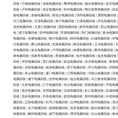
回收
|
宁德电脑回收
|
淮南电脑回收
|
鹰潭电脑回收
|
烟台电脑回收
|
韶关电
回收
|
泸州电脑回收
|
保定电脑回收
|
忻州电脑回收
|
鄂尔多斯电脑回收
|
延
曲电脑回收
|
东丽电脑回收
|
雨花台电脑回收
|
润州电脑回收
|
溧阳电脑回收
滨江电脑回收
|
乐清电脑回收
|
海宁电脑回收
|
兰溪电脑回收
|
开化电脑回收
龙岗电脑回收
|
大渡口电脑回收
|
朝阳电脑回收
|
静安电脑回收
|
昆山电脑回
收
|
湛江电脑回收
|
贺州电脑回收
|
常德电脑回收
|
荆门电脑回收
|
新乡电脑
电脑回收
|
张掖电脑回收
|
喀什电脑回收
|
锦州电脑回收
|
白城电脑回收
|
伊
汪电脑回收
|
萧山电脑回收
|
龙港电脑回收
|
桐乡电脑回收
|
义乌电脑回收
|
华电脑回收
|
渝北电脑回收
|
卢湾电脑回收
|
南通电脑回收
|
衢州电脑回收
|
林电脑回收
|
张家界电脑回收
|
孝感电脑回收
|
焦作电脑回收
|
临沧电脑回收
回收
|
伊犁电脑回收
|
营口电脑回收
|
延边电脑回收
|
佳木斯电脑回收
|
香港
脑回收
|
东阳电脑回收
|
临海电脑回收
|
景宁电脑回收
|
庐江电脑回收
|
济阳
脑回收
|
舟山电脑回收
|
厦门电脑回收
|
江西电脑回收
|
马鞍山电脑回收
|
宜
电脑回收
|
遂宁电脑回收
|
沧州电脑回收
|
临汾电脑回收
|
乌兰察布电脑回收
回收
|
北辰电脑回收
|
江宁电脑回收
|
东台电脑回收
|
富阳电脑回收
|
平阳电
回收
|
南沙电脑回收
|
光明电脑回收
|
北碚电脑回收
|
虹口电脑回收
|
盐城电
回收
|
茂名电脑回收
|
百色电脑回收
|
娄底电脑回收
|
黄冈电脑回收
|
许昌电
脑回收
|
辽阳电脑回收
|
牡丹江电脑回收
|
台湾电脑回收
|
蓟州电脑回收
|
溧
电脑回收
|
永川电脑回收
|
杨浦电脑回收
|
淮安电脑回收
|
丽水电脑回收
|
晋
电脑回收
|
郴州电脑回收
|
咸宁电脑回收
|
漯河电脑回收
|
乐山电脑回收
|
衡