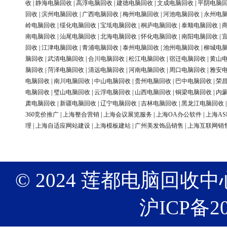
收
|
静海电脑回收
|
高淳电脑回收
|
建德电脑回收
|
文成电脑回收
|
平阴电脑
回收
|
滨州电脑回收
|
广西电脑回收
|
梅州电脑回收
|
河池电脑回收
|
永州电
岭电脑回收
|
绥化电脑回收
|
宝坻电脑回收
|
桐庐电脑回收
|
泰顺电脑回收
|
南电脑回收
|
汕尾电脑回收
|
北海电脑回收
|
怀化电脑回收
|
南阳电脑回收
|
回收
|
江津电脑回收
|
青浦电脑回收
|
泰州电脑回收
|
池州电脑回收
|
柳城电
脑回收
|
武清电脑回收
|
合川电脑回收
|
松江电脑回收
|
宿迁电脑回收
|
黄山
脑回收
|
菏泽电脑回收
|
清远电脑回收
|
河南电脑回收
|
周口电脑回收
|
雅安
电脑回收
|
南川电脑回收
|
中山电脑回收
|
贵州电脑回收
|
巴中电脑回收
|
荣
电脑回收
|
璧山电脑回收
|
云浮电脑回收
|
山西电脑回收
|
铜梁电脑回收
|
内
肃电脑回收
|
新疆电脑回收
|
辽宁电脑回收
|
吉林电脑回收
|
黑龙江电脑回收
360竞价推广
|
上海整合营销
|
上海会议展览服务
|
上海OA办公软件
|
上海AS
理
|
上海自适应网站建设
|
上海模板建站
|
广州美发饰品销售
|
上海互联网销
© 2024 莲都电脑回收中心 版权
沪ICP备20