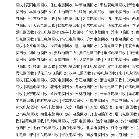
回收
|
安阳电脑回收
|
保山电脑回收
|
毕节电脑回收
|
攀枝花电脑回收
|
邢台
脑回收
|
本溪电脑回收
|
白山电脑回收
|
双鸭山电脑回收
|
山南电脑回收
|
红
电脑回收
|
东海电脑回收
|
泉山电脑回收
|
高港电脑回收
|
泗洪电脑回收
|
西
电脑回收
|
天台电脑回收
|
松阳电脑回收
|
肥东电脑回收
|
历城电脑回收
|
李
阴电脑回收
|
浙江电脑回收
|
绍兴电脑回收
|
宁德电脑回收
|
淮南电脑回收
|
壁电脑回收
|
丽江电脑回收
|
铜仁电脑回收
|
泸州电脑回收
|
保定电脑回收
|
回收
|
松原电脑回收
|
大庆电脑回收
|
那曲电脑回收
|
东丽电脑回收
|
雨花台
脑回收
|
铜山电脑回收
|
姜堰电脑回收
|
滨江电脑回收
|
乐清电脑回收
|
海宁
脑回收
|
城阳电脑回收
|
黄埔电脑回收
|
龙岗电脑回收
|
大渡口电脑回收
|
朝
电脑回收
|
赣州电脑回收
|
潍坊电脑回收
|
湛江电脑回收
|
贺州电脑回收
|
常
梁电脑回收
|
呼伦贝尔电脑回收
|
汉中电脑回收
|
张掖电脑回收
|
喀什电脑回
回收
|
宜兴电脑回收
|
滨海电脑回收
|
贾汪电脑回收
|
萧山电脑回收
|
龙港电
回收
|
即墨电脑回收
|
花都电脑回收
|
龙华电脑回收
|
渝北电脑回收
|
卢湾电
回收
|
济宁电脑回收
|
肇庆电脑回收
|
玉林电脑回收
|
张家界电脑回收
|
孝感
尔电脑回收
|
榆林电脑回收
|
平凉电脑回收
|
伊犁电脑回收
|
营口电脑回收
|
响水电脑回收
|
余杭电脑回收
|
永嘉电脑回收
|
东阳电脑回收
|
临海电脑回收
巴南电脑回收
|
闸北电脑回收
|
扬州电脑回收
|
舟山电脑回收
|
厦门电脑回收
收
|
益阳电脑回收
|
荆州电脑回收
|
濮阳电脑回收
|
遂宁电脑回收
|
沧州电脑
电脑回收
|
七台河电脑回收
|
澳门电脑回收
|
北辰电脑回收
|
江宁电脑回收
|
湖电脑回收
|
莱芜电脑回收
|
平度电脑回收
|
南沙电脑回收
|
光明电脑回收
|