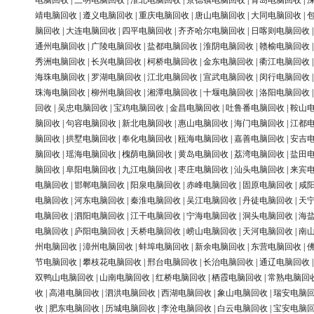
电脑回收
|
三明电脑回收
|
淮北电脑回收
|
景德镇电脑回收
|
青岛电脑回收
|
靖电脑回收
|
遵义电脑回收
|
重庆电脑回收
|
唐山电脑回收
|
大同电脑回收
|
脑回收
|
大连电脑回收
|
四平电脑回收
|
齐齐哈尔电脑回收
|
日喀则电脑回收
通州电脑回收
|
广陵电脑回收
|
盐都电脑回收
|
淮阴电脑回收
|
赣榆电脑回收
秀洲电脑回收
|
长兴电脑回收
|
柯桥电脑回收
|
金东电脑回收
|
衢江电脑回收
海珠电脑回收
|
罗湖电脑回收
|
江北电脑回收
|
宣武电脑回收
|
闵行电脑回收
珠海电脑回收
|
柳州电脑回收
|
湘潭电脑回收
|
十堰电脑回收
|
洛阳电脑回收
回收
|
吴忠电脑回收
|
宝鸡电脑回收
|
金昌电脑回收
|
吐鲁番电脑回收
|
鞍山
脑回收
|
句容电脑回收
|
新北电脑回收
|
惠山电脑回收
|
海门电脑回收
|
江都
脑回收
|
拱墅电脑回收
|
奉化电脑回收
|
瓯海电脑回收
|
嘉善电脑回收
|
安吉
脑回收
|
瑶海电脑回收
|
槐荫电脑回收
|
黄岛电脑回收
|
荔湾电脑回收
|
盐田
脑回收
|
阜阳电脑回收
|
九江电脑回收
|
枣庄电脑回收
|
汕头电脑回收
|
来宾
电脑回收
|
邯郸电脑回收
|
阳泉电脑回收
|
赤峰电脑回收
|
固原电脑回收
|
咸
电脑回收
|
河东电脑回收
|
秦淮电脑回收
|
吴江电脑回收
|
丹徒电脑回收
|
天
电脑回收
|
泗阳电脑回收
|
江干电脑回收
|
宁海电脑回收
|
洞头电脑回收
|
海
电脑回收
|
庐阳电脑回收
|
天桥电脑回收
|
崂山电脑回收
|
天河电脑回收
|
南
州电脑回收
|
漳州电脑回收
|
蚌埠电脑回收
|
新余电脑回收
|
东营电脑回收
|
节电脑回收
|
攀枝花电脑回收
|
邢台电脑回收
|
长治电脑回收
|
通辽电脑回收
双鸭山电脑回收
|
山南电脑回收
|
红桥电脑回收
|
栖霞电脑回收
|
常熟电脑回
收
|
高港电脑回收
|
泗洪电脑回收
|
西湖电脑回收
|
象山电脑回收
|
瑞安电脑
收
|
肥东电脑回收
|
历城电脑回收
|
李沧电脑回收
|
白云电脑回收
|
宝安电脑