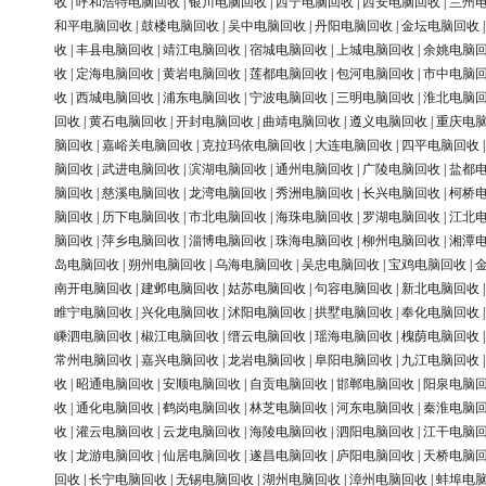
收
|
呼和浩特电脑回收
|
银川电脑回收
|
西宁电脑回收
|
西安电脑回收
|
兰州
和平电脑回收
|
鼓楼电脑回收
|
吴中电脑回收
|
丹阳电脑回收
|
金坛电脑回收
收
|
丰县电脑回收
|
靖江电脑回收
|
宿城电脑回收
|
上城电脑回收
|
余姚电脑
收
|
定海电脑回收
|
黄岩电脑回收
|
莲都电脑回收
|
包河电脑回收
|
市中电脑
收
|
西城电脑回收
|
浦东电脑回收
|
宁波电脑回收
|
三明电脑回收
|
淮北电脑
回收
|
黄石电脑回收
|
开封电脑回收
|
曲靖电脑回收
|
遵义电脑回收
|
重庆电
脑回收
|
嘉峪关电脑回收
|
克拉玛依电脑回收
|
大连电脑回收
|
四平电脑回收
脑回收
|
武进电脑回收
|
滨湖电脑回收
|
通州电脑回收
|
广陵电脑回收
|
盐都
脑回收
|
慈溪电脑回收
|
龙湾电脑回收
|
秀洲电脑回收
|
长兴电脑回收
|
柯桥
脑回收
|
历下电脑回收
|
市北电脑回收
|
海珠电脑回收
|
罗湖电脑回收
|
江北
脑回收
|
萍乡电脑回收
|
淄博电脑回收
|
珠海电脑回收
|
柳州电脑回收
|
湘潭
岛电脑回收
|
朔州电脑回收
|
乌海电脑回收
|
吴忠电脑回收
|
宝鸡电脑回收
|
南开电脑回收
|
建邺电脑回收
|
姑苏电脑回收
|
句容电脑回收
|
新北电脑回收
睢宁电脑回收
|
兴化电脑回收
|
沭阳电脑回收
|
拱墅电脑回收
|
奉化电脑回收
嵊泗电脑回收
|
椒江电脑回收
|
缙云电脑回收
|
瑶海电脑回收
|
槐荫电脑回收
常州电脑回收
|
嘉兴电脑回收
|
龙岩电脑回收
|
阜阳电脑回收
|
九江电脑回收
收
|
昭通电脑回收
|
安顺电脑回收
|
自贡电脑回收
|
邯郸电脑回收
|
阳泉电脑
收
|
通化电脑回收
|
鹤岗电脑回收
|
林芝电脑回收
|
河东电脑回收
|
秦淮电脑
收
|
灌云电脑回收
|
云龙电脑回收
|
海陵电脑回收
|
泗阳电脑回收
|
江干电脑
收
|
龙游电脑回收
|
仙居电脑回收
|
遂昌电脑回收
|
庐阳电脑回收
|
天桥电脑
回收
|
长宁电脑回收
|
无锡电脑回收
|
湖州电脑回收
|
漳州电脑回收
|
蚌埠电