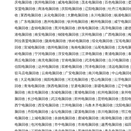
庆电脑回收
|
抚州电脑回收
|
威海电脑回收
|
茂名电脑回收
|
百色电脑回收
|
安盟电脑回收
|
商洛电脑回收
|
庆阳电脑回收
|
辽阳电脑回收
|
牡丹江电脑回
收
|
莱西电脑回收
|
从化电脑回收
|
大鹏电脑回收
|
永川电脑回收
|
杨浦电脑
收
|
广东电脑回收
|
惠州电脑回收
|
钦州电脑回收
|
郴州电脑回收
|
咸宁电脑
电脑回收
|
盘锦电脑回收
|
黑河电脑回收
|
静海电脑回收
|
高淳电脑回收
|
建
港电脑回收
|
南安电脑回收
|
铜陵电脑回收
|
滨州电脑回收
|
广西电脑回收
|
阿拉善盟电脑回收
|
陇南电脑回收
|
铁岭电脑回收
|
绥化电脑回收
|
宝坻电脑
回收
|
宣城电脑回收
|
德州电脑回收
|
海南电脑回收
|
汕尾电脑回收
|
北海电
岭电脑回收
|
宁河电脑回收
|
淳安电脑回收
|
江津电脑回收
|
青浦电脑回收
|
商丘电脑回收
|
南充电脑回收
|
甘南电脑回收
|
武清电脑回收
|
合川电脑回收
信阳电脑回收
|
达州电脑回收
|
双桥电脑回收
|
菏泽电脑回收
|
清远电脑回收
驻马店电脑回收
|
云南电脑回收
|
广安电脑回收
|
南川电脑回收
|
中山电脑回
收
|
大足电脑回收
|
揭阳电脑回收
|
河北电脑回收
|
璧山电脑回收
|
云浮电脑
回收
|
青海电脑回收
|
陕西电脑回收
|
甘肃电脑回收
|
新疆电脑回收
|
辽宁电
脑回收
|
南京电脑回收
|
东城电脑回收
|
黄埔电脑回收
|
杭州电脑回收
|
泉州
脑回收
|
长沙电脑回收
|
武汉电脑回收
|
郑州电脑回收
|
昆明电脑回收
|
贵阳
西宁电脑回收
|
西安电脑回收
|
兰州电脑回收
|
乌鲁木齐电脑回收
|
沈阳电脑
脑回收
|
丹阳电脑回收
|
金坛电脑回收
|
梁溪电脑回收
|
崇川电脑回收
|
邗江
电脑回收
|
上城电脑回收
|
余姚电脑回收
|
鹿城电脑回收
|
南湖电脑回收
|
德
电脑回收
|
包河电脑回收
|
市中电脑回收
|
市南电脑回收
|
越秀电脑回收
|
福