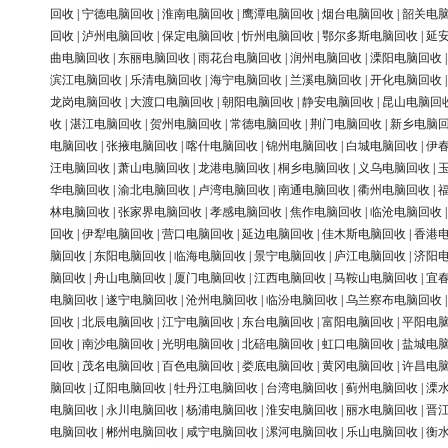
回收
|
宁德电脑回收
|
淮南电脑回收
|
鹰潭电脑回收
|
烟台电脑回收
|
韶关电
回收
|
泸州电脑回收
|
保定电脑回收
|
忻州电脑回收
|
鄂尔多斯电脑回收
|
延
曲电脑回收
|
东丽电脑回收
|
雨花台电脑回收
|
润州电脑回收
|
溧阳电脑回收
滨江电脑回收
|
乐清电脑回收
|
海宁电脑回收
|
兰溪电脑回收
|
开化电脑回收
龙岗电脑回收
|
大渡口电脑回收
|
朝阳电脑回收
|
静安电脑回收
|
昆山电脑回
收
|
湛江电脑回收
|
贺州电脑回收
|
常德电脑回收
|
荆门电脑回收
|
新乡电脑
电脑回收
|
张掖电脑回收
|
喀什电脑回收
|
锦州电脑回收
|
白城电脑回收
|
伊
汪电脑回收
|
萧山电脑回收
|
龙港电脑回收
|
桐乡电脑回收
|
义乌电脑回收
|
华电脑回收
|
渝北电脑回收
|
卢湾电脑回收
|
南通电脑回收
|
衢州电脑回收
|
林电脑回收
|
张家界电脑回收
|
孝感电脑回收
|
焦作电脑回收
|
临沧电脑回收
回收
|
伊犁电脑回收
|
营口电脑回收
|
延边电脑回收
|
佳木斯电脑回收
|
香港
脑回收
|
东阳电脑回收
|
临海电脑回收
|
景宁电脑回收
|
庐江电脑回收
|
济阳
脑回收
|
舟山电脑回收
|
厦门电脑回收
|
江西电脑回收
|
马鞍山电脑回收
|
宜
电脑回收
|
遂宁电脑回收
|
沧州电脑回收
|
临汾电脑回收
|
乌兰察布电脑回收
回收
|
北辰电脑回收
|
江宁电脑回收
|
东台电脑回收
|
富阳电脑回收
|
平阳电
回收
|
南沙电脑回收
|
光明电脑回收
|
北碚电脑回收
|
虹口电脑回收
|
盐城电
回收
|
茂名电脑回收
|
百色电脑回收
|
娄底电脑回收
|
黄冈电脑回收
|
许昌电
脑回收
|
辽阳电脑回收
|
牡丹江电脑回收
|
台湾电脑回收
|
蓟州电脑回收
|
溧
电脑回收
|
永川电脑回收
|
杨浦电脑回收
|
淮安电脑回收
|
丽水电脑回收
|
晋
电脑回收
|
郴州电脑回收
|
咸宁电脑回收
|
漯河电脑回收
|
乐山电脑回收
|
衡