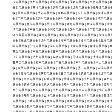
庆电脑回收
|
抚州电脑回收
|
威海电脑回收
|
茂名电脑回收
|
百色电脑回收
|
安盟电脑回收
|
商洛电脑回收
|
庆阳电脑回收
|
辽阳电脑回收
|
牡丹江电脑回
收
|
莱西电脑回收
|
从化电脑回收
|
大鹏电脑回收
|
永川电脑回收
|
杨浦电脑
收
|
广东电脑回收
|
惠州电脑回收
|
钦州电脑回收
|
郴州电脑回收
|
咸宁电脑
电脑回收
|
盘锦电脑回收
|
黑河电脑回收
|
静海电脑回收
|
高淳电脑回收
|
建
港电脑回收
|
南安电脑回收
|
铜陵电脑回收
|
滨州电脑回收
|
广西电脑回收
|
阿拉善盟电脑回收
|
陇南电脑回收
|
铁岭电脑回收
|
绥化电脑回收
|
宝坻电脑
回收
|
宣城电脑回收
|
德州电脑回收
|
海南电脑回收
|
汕尾电脑回收
|
北海电
岭电脑回收
|
宁河电脑回收
|
淳安电脑回收
|
江津电脑回收
|
青浦电脑回收
|
商丘电脑回收
|
南充电脑回收
|
甘南电脑回收
|
武清电脑回收
|
合川电脑回收
信阳电脑回收
|
达州电脑回收
|
双桥电脑回收
|
菏泽电脑回收
|
清远电脑回收
驻马店电脑回收
|
云南电脑回收
|
广安电脑回收
|
南川电脑回收
|
中山电脑回
收
|
大足电脑回收
|
揭阳电脑回收
|
河北电脑回收
|
璧山电脑回收
|
云浮电脑
回收
|
青海电脑回收
|
陕西电脑回收
|
甘肃电脑回收
|
新疆电脑回收
|
辽宁电
脑回收
|
南京电脑回收
|
东城电脑回收
|
黄埔电脑回收
|
杭州电脑回收
|
泉州
脑回收
|
长沙电脑回收
|
武汉电脑回收
|
郑州电脑回收
|
昆明电脑回收
|
贵阳
西宁电脑回收
|
西安电脑回收
|
兰州电脑回收
|
乌鲁木齐电脑回收
|
沈阳电脑
脑回收
|
丹阳电脑回收
|
金坛电脑回收
|
梁溪电脑回收
|
崇川电脑回收
|
邗江
电脑回收
|
上城电脑回收
|
余姚电脑回收
|
鹿城电脑回收
|
南湖电脑回收
|
德
电脑回收
|
包河电脑回收
|
市中电脑回收
|
市南电脑回收
|
越秀电脑回收
|
福