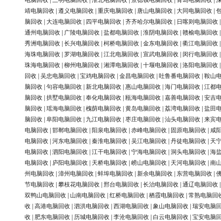
电脑回收
|
三明电脑回收
|
淮北电脑回收
|
景德镇电脑回收
|
青岛电脑回收
|
靖电脑回收
|
遵义电脑回收
|
重庆电脑回收
|
唐山电脑回收
|
大同电脑回收
|
脑回收
|
大连电脑回收
|
四平电脑回收
|
齐齐哈尔电脑回收
|
日喀则电脑回收
通州电脑回收
|
广陵电脑回收
|
盐都电脑回收
|
淮阴电脑回收
|
赣榆电脑回收
秀洲电脑回收
|
长兴电脑回收
|
柯桥电脑回收
|
金东电脑回收
|
衢江电脑回收
海珠电脑回收
|
罗湖电脑回收
|
江北电脑回收
|
宣武电脑回收
|
闵行电脑回收
珠海电脑回收
|
柳州电脑回收
|
湘潭电脑回收
|
十堰电脑回收
|
洛阳电脑回收
回收
|
吴忠电脑回收
|
宝鸡电脑回收
|
金昌电脑回收
|
吐鲁番电脑回收
|
鞍山
脑回收
|
句容电脑回收
|
新北电脑回收
|
惠山电脑回收
|
海门电脑回收
|
江都
脑回收
|
拱墅电脑回收
|
奉化电脑回收
|
瓯海电脑回收
|
嘉善电脑回收
|
安吉
脑回收
|
瑶海电脑回收
|
槐荫电脑回收
|
黄岛电脑回收
|
荔湾电脑回收
|
盐田
脑回收
|
阜阳电脑回收
|
九江电脑回收
|
枣庄电脑回收
|
汕头电脑回收
|
来宾
电脑回收
|
邯郸电脑回收
|
阳泉电脑回收
|
赤峰电脑回收
|
固原电脑回收
|
咸
电脑回收
|
河东电脑回收
|
秦淮电脑回收
|
吴江电脑回收
|
丹徒电脑回收
|
天
电脑回收
|
泗阳电脑回收
|
江干电脑回收
|
宁海电脑回收
|
洞头电脑回收
|
海
电脑回收
|
庐阳电脑回收
|
天桥电脑回收
|
崂山电脑回收
|
天河电脑回收
|
南
州电脑回收
|
漳州电脑回收
|
蚌埠电脑回收
|
新余电脑回收
|
东营电脑回收
|
节电脑回收
|
攀枝花电脑回收
|
邢台电脑回收
|
长治电脑回收
|
通辽电脑回收
双鸭山电脑回收
|
山南电脑回收
|
红桥电脑回收
|
栖霞电脑回收
|
常熟电脑回
收
|
高港电脑回收
|
泗洪电脑回收
|
西湖电脑回收
|
象山电脑回收
|
瑞安电脑
收
|
肥东电脑回收
|
历城电脑回收
|
李沧电脑回收
|
白云电脑回收
|
宝安电脑