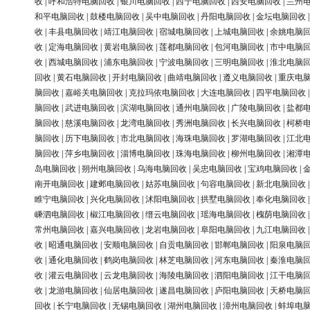
收
|
呼和浩特电脑回收
|
银川电脑回收
|
西宁电脑回收
|
西安电脑回收
|
兰州
和平电脑回收
|
鼓楼电脑回收
|
吴中电脑回收
|
丹阳电脑回收
|
金坛电脑回收
收
|
丰县电脑回收
|
靖江电脑回收
|
宿城电脑回收
|
上城电脑回收
|
余姚电脑
收
|
定海电脑回收
|
黄岩电脑回收
|
莲都电脑回收
|
包河电脑回收
|
市中电脑
收
|
西城电脑回收
|
浦东电脑回收
|
宁波电脑回收
|
三明电脑回收
|
淮北电脑
回收
|
黄石电脑回收
|
开封电脑回收
|
曲靖电脑回收
|
遵义电脑回收
|
重庆电
脑回收
|
嘉峪关电脑回收
|
克拉玛依电脑回收
|
大连电脑回收
|
四平电脑回收
脑回收
|
武进电脑回收
|
滨湖电脑回收
|
通州电脑回收
|
广陵电脑回收
|
盐都
脑回收
|
慈溪电脑回收
|
龙湾电脑回收
|
秀洲电脑回收
|
长兴电脑回收
|
柯桥
脑回收
|
历下电脑回收
|
市北电脑回收
|
海珠电脑回收
|
罗湖电脑回收
|
江北
脑回收
|
萍乡电脑回收
|
淄博电脑回收
|
珠海电脑回收
|
柳州电脑回收
|
湘潭
岛电脑回收
|
朔州电脑回收
|
乌海电脑回收
|
吴忠电脑回收
|
宝鸡电脑回收
|
南开电脑回收
|
建邺电脑回收
|
姑苏电脑回收
|
句容电脑回收
|
新北电脑回收
睢宁电脑回收
|
兴化电脑回收
|
沭阳电脑回收
|
拱墅电脑回收
|
奉化电脑回收
嵊泗电脑回收
|
椒江电脑回收
|
缙云电脑回收
|
瑶海电脑回收
|
槐荫电脑回收
常州电脑回收
|
嘉兴电脑回收
|
龙岩电脑回收
|
阜阳电脑回收
|
九江电脑回收
收
|
昭通电脑回收
|
安顺电脑回收
|
自贡电脑回收
|
邯郸电脑回收
|
阳泉电脑
收
|
通化电脑回收
|
鹤岗电脑回收
|
林芝电脑回收
|
河东电脑回收
|
秦淮电脑
收
|
灌云电脑回收
|
云龙电脑回收
|
海陵电脑回收
|
泗阳电脑回收
|
江干电脑
收
|
龙游电脑回收
|
仙居电脑回收
|
遂昌电脑回收
|
庐阳电脑回收
|
天桥电脑
回收
|
长宁电脑回收
|
无锡电脑回收
|
湖州电脑回收
|
漳州电脑回收
|
蚌埠电