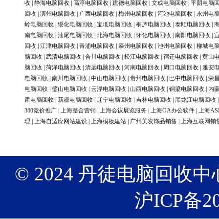
收
|
静海电脑回收
|
高淳电脑回收
|
建德电脑回收
|
文成电脑回收
|
平阴电脑
回收
|
滨州电脑回收
|
广西电脑回收
|
梅州电脑回收
|
河池电脑回收
|
永州电
岭电脑回收
|
绥化电脑回收
|
宝坻电脑回收
|
桐庐电脑回收
|
泰顺电脑回收
|
南电脑回收
|
汕尾电脑回收
|
北海电脑回收
|
怀化电脑回收
|
南阳电脑回收
|
回收
|
江津电脑回收
|
青浦电脑回收
|
泰州电脑回收
|
池州电脑回收
|
柳城电
脑回收
|
武清电脑回收
|
合川电脑回收
|
松江电脑回收
|
宿迁电脑回收
|
黄山
脑回收
|
菏泽电脑回收
|
清远电脑回收
|
河南电脑回收
|
周口电脑回收
|
雅安
电脑回收
|
南川电脑回收
|
中山电脑回收
|
贵州电脑回收
|
巴中电脑回收
|
荣
电脑回收
|
璧山电脑回收
|
云浮电脑回收
|
山西电脑回收
|
铜梁电脑回收
|
内
肃电脑回收
|
新疆电脑回收
|
辽宁电脑回收
|
吉林电脑回收
|
黑龙江电脑回收
360竞价推广
|
上海整合营销
|
上海会议展览服务
|
上海OA办公软件
|
上海AS
理
|
上海自适应网站建设
|
上海模板建站
|
广州美发饰品销售
|
上海互联网销
© 2024 丹徒电脑回收中心 版权
沪ICP备20