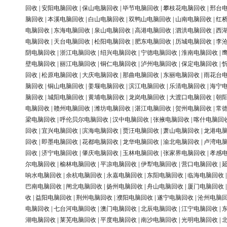
回收
|
安阳电脑回收
|
保山电脑回收
|
毕节电脑回收
|
攀枝花电脑回收
|
邢台
脑回收
|
本溪电脑回收
|
白山电脑回收
|
双鸭山电脑回收
|
山南电脑回收
|
红
电脑回收
|
东海电脑回收
|
泉山电脑回收
|
高港电脑回收
|
泗洪电脑回收
|
西
电脑回收
|
天台电脑回收
|
松阳电脑回收
|
肥东电脑回收
|
历城电脑回收
|
李
阴电脑回收
|
浙江电脑回收
|
绍兴电脑回收
|
宁德电脑回收
|
淮南电脑回收
|
壁电脑回收
|
丽江电脑回收
|
铜仁电脑回收
|
泸州电脑回收
|
保定电脑回收
|
回收
|
松原电脑回收
|
大庆电脑回收
|
那曲电脑回收
|
东丽电脑回收
|
雨花台
脑回收
|
铜山电脑回收
|
姜堰电脑回收
|
滨江电脑回收
|
乐清电脑回收
|
海宁
脑回收
|
城阳电脑回收
|
黄埔电脑回收
|
龙岗电脑回收
|
大渡口电脑回收
|
朝
电脑回收
|
赣州电脑回收
|
潍坊电脑回收
|
湛江电脑回收
|
贺州电脑回收
|
常
梁电脑回收
|
呼伦贝尔电脑回收
|
汉中电脑回收
|
张掖电脑回收
|
喀什电脑回
回收
|
宜兴电脑回收
|
滨海电脑回收
|
贾汪电脑回收
|
萧山电脑回收
|
龙港电
回收
|
即墨电脑回收
|
花都电脑回收
|
龙华电脑回收
|
渝北电脑回收
|
卢湾电
回收
|
济宁电脑回收
|
肇庆电脑回收
|
玉林电脑回收
|
张家界电脑回收
|
孝感
尔电脑回收
|
榆林电脑回收
|
平凉电脑回收
|
伊犁电脑回收
|
营口电脑回收
|
响水电脑回收
|
余杭电脑回收
|
永嘉电脑回收
|
东阳电脑回收
|
临海电脑回收
巴南电脑回收
|
闸北电脑回收
|
扬州电脑回收
|
舟山电脑回收
|
厦门电脑回收
收
|
益阳电脑回收
|
荆州电脑回收
|
濮阳电脑回收
|
遂宁电脑回收
|
沧州电脑
电脑回收
|
七台河电脑回收
|
澳门电脑回收
|
北辰电脑回收
|
江宁电脑回收
|
湖电脑回收
|
莱芜电脑回收
|
平度电脑回收
|
南沙电脑回收
|
光明电脑回收
|