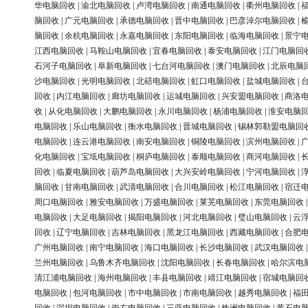
华电脑回收
|
渝北电脑回收
|
卢湾电脑回收
|
南通电脑回收
|
衢州电脑回收
|
脑回收
|
广元电脑回收
|
承德电脑回收
|
晋中电脑回收
|
巴彦淖尔电脑回收
|
脑回收
|
余杭电脑回收
|
永嘉电脑回收
|
东阳电脑回收
|
临海电脑回收
|
景宁
江西电脑回收
|
马鞍山电脑回收
|
宜春电脑回收
|
泰安电脑回收
|
江门电脑回
石河子电脑回收
|
阜新电脑回收
|
七台河电脑回收
|
澳门电脑回收
|
北辰电脑
沙电脑回收
|
光明电脑回收
|
北碚电脑回收
|
虹口电脑回收
|
盐城电脑回收
|
回收
|
内江电脑回收
|
廊坊电脑回收
|
运城电脑回收
|
兴安盟电脑回收
|
商洛
收
|
从化电脑回收
|
大鹏电脑回收
|
永川电脑回收
|
杨浦电脑回收
|
淮安电脑
电脑回收
|
乐山电脑回收
|
衡水电脑回收
|
晋城电脑回收
|
锡林郭勒盟电脑回
电脑回收
|
连云港电脑回收
|
南安电脑回收
|
铜陵电脑回收
|
滨州电脑回收
|
化电脑回收
|
宝坻电脑回收
|
桐庐电脑回收
|
泰顺电脑回收
|
商河电脑回收
|
回收
|
临夏电脑回收
|
葫芦岛电脑回收
|
大兴安岭电脑回收
|
宁河电脑回收
|
脑回收
|
甘南电脑回收
|
武清电脑回收
|
合川电脑回收
|
松江电脑回收
|
宿迁
周口电脑回收
|
雅安电脑回收
|
万盛电脑回收
|
莱芜电脑回收
|
东莞电脑回收
电脑回收
|
大足电脑回收
|
揭阳电脑回收
|
河北电脑回收
|
璧山电脑回收
|
云
回收
|
辽宁电脑回收
|
吉林电脑回收
|
黑龙江电脑回收
|
西藏电脑回收
|
合肥
广州电脑回收
|
南宁电脑回收
|
海口电脑回收
|
长沙电脑回收
|
武汉电脑回收
兰州电脑回收
|
乌鲁木齐电脑回收
|
沈阳电脑回收
|
长春电脑回收
|
哈尔滨电
清江浦电脑回收
|
海州电脑回收
|
丰县电脑回收
|
靖江电脑回收
|
宿城电脑回
电脑回收
|
包河电脑回收
|
市中电脑回收
|
市南电脑回收
|
越秀电脑回收
|
福