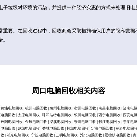
电子垃圾对环境的污染，并提供一种经济实惠的方式来处理旧电
常重要。在回收过程中，回收商会采取措施确保用户的隐私数据
全。
周口电脑回收相关内容
|
黄埔电脑回收
|
杭州电脑回收
|
泉州电脑回收
|
宿州电脑回收
|
南昌电脑回收
|
济南电
庄电脑回收
|
太原电脑回收
|
呼和浩特电脑回收
|
银川电脑回收
|
西宁电脑回收
|
西安电
|
丹阳电脑回收
|
金坛电脑回收
|
梁溪电脑回收
|
崇川电脑回收
|
邗江电脑回收
|
亭湖电
清电脑回收
|
越城电脑回收
|
婺城电脑回收
|
柯城电脑回收
|
定海电脑回收
|
黄岩电脑回
回收
|
浦东电脑回收
|
宁波电脑回收
|
三明电脑回收
|
淮北电脑回收
|
景德镇电脑回收
|
青