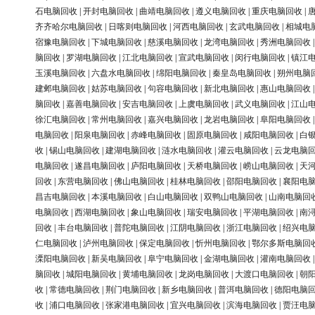
石电脑回收
|
开封电脑回收
|
曲靖电脑回收
|
遵义电脑回收
|
重庆电脑回收
|
齐齐哈尔电脑回收
|
日喀则电脑回收
|
河西电脑回收
|
玄武电脑回收
|
相城电
宿豫电脑回收
|
下城电脑回收
|
慈溪电脑回收
|
龙湾电脑回收
|
秀洲电脑回收
脑回收
|
罗湖电脑回收
|
江北电脑回收
|
宣武电脑回收
|
闵行电脑回收
|
镇江
玉溪电脑回收
|
六盘水电脑回收
|
绵阳电脑回收
|
秦皇岛电脑回收
|
朔州电脑
建邺电脑回收
|
姑苏电脑回收
|
句容电脑回收
|
新北电脑回收
|
惠山电脑回收
脑回收
|
嘉善电脑回收
|
安吉电脑回收
|
上虞电脑回收
|
武义电脑回收
|
江山
徐汇电脑回收
|
常州电脑回收
|
嘉兴电脑回收
|
龙岩电脑回收
|
阜阳电脑回收
电脑回收
|
阳泉电脑回收
|
赤峰电脑回收
|
固原电脑回收
|
咸阳电脑回收
|
白
收
|
锡山电脑回收
|
建湖电脑回收
|
涟水电脑回收
|
灌云电脑回收
|
云龙电脑
电脑回收
|
遂昌电脑回收
|
庐阳电脑回收
|
天桥电脑回收
|
崂山电脑回收
|
天
回收
|
东营电脑回收
|
佛山电脑回收
|
桂林电脑回收
|
邵阳电脑回收
|
襄阳电
昌吉电脑回收
|
本溪电脑回收
|
白山电脑回收
|
双鸭山电脑回收
|
山南电脑回
电脑回收
|
西湖电脑回收
|
象山电脑回收
|
瑞安电脑回收
|
平湖电脑回收
|
南
回收
|
丰台电脑回收
|
普陀电脑回收
|
江阴电脑回收
|
浙江电脑回收
|
绍兴电
仁电脑回收
|
泸州电脑回收
|
保定电脑回收
|
忻州电脑回收
|
鄂尔多斯电脑回
溧阳电脑回收
|
新吴电脑回收
|
阜宁电脑回收
|
金湖电脑回收
|
灌南电脑回收
脑回收
|
城阳电脑回收
|
黄埔电脑回收
|
龙岗电脑回收
|
大渡口电脑回收
|
朝
收
|
常德电脑回收
|
荆门电脑回收
|
新乡电脑回收
|
普洱电脑回收
|
德阳电脑
收
|
浦口电脑回收
|
张家港电脑回收
|
宜兴电脑回收
|
滨海电脑回收
|
贾汪电