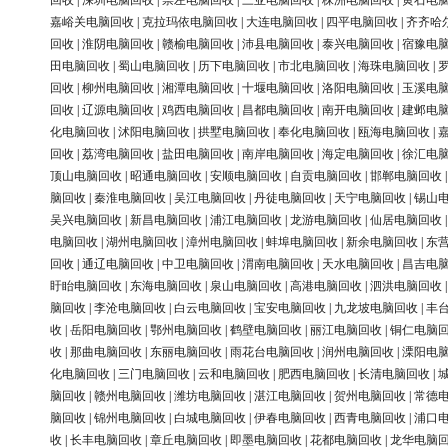
回收
|
深圳电脑回收
|
崇左电脑回收
|
三亚电脑回收
|
株洲电脑回收
|
黄石电
嘉峪关电脑回收
|
克拉玛依电脑回收
|
大连电脑回收
|
四平电脑回收
|
齐齐哈
回收
|
淮阴电脑回收
|
赣榆电脑回收
|
沛县电脑回收
|
泰兴电脑回收
|
宿豫电
田电脑回收
|
蜀山电脑回收
|
历下电脑回收
|
市北电脑回收
|
海珠电脑回收
|
回收
|
柳州电脑回收
|
湘潭电脑回收
|
十堰电脑回收
|
洛阳电脑回收
|
玉溪电
回收
|
辽源电脑回收
|
鸡西电脑回收
|
昌都电脑回收
|
南开电脑回收
|
建邺电
化电脑回收
|
沭阳电脑回收
|
拱墅电脑回收
|
奉化电脑回收
|
瓯海电脑回收
|
回收
|
荔湾电脑回收
|
盐田电脑回收
|
南岸电脑回收
|
海定电脑回收
|
徐汇电
顶山电脑回收
|
昭通电脑回收
|
安顺电脑回收
|
自贡电脑回收
|
邯郸电脑回收
脑回收
|
秦淮电脑回收
|
吴江电脑回收
|
丹徒电脑回收
|
天宁电脑回收
|
锡山
吴兴电脑回收
|
新昌电脑回收
|
浦江电脑回收
|
龙游电脑回收
|
仙居电脑回收
电脑回收
|
湖州电脑回收
|
漳州电脑回收
|
蚌埠电脑回收
|
新余电脑回收
|
东
回收
|
通辽电脑回收
|
中卫电脑回收
|
渭南电脑回收
|
天水电脑回收
|
昌吉电
盱眙电脑回收
|
东海电脑回收
|
泉山电脑回收
|
高港电脑回收
|
泗洪电脑回收
脑回收
|
李沧电脑回收
|
白云电脑回收
|
宝安电脑回收
|
九龙坡电脑回收
|
丰
收
|
岳阳电脑回收
|
鄂州电脑回收
|
鹤壁电脑回收
|
丽江电脑回收
|
铜仁电脑
收
|
那曲电脑回收
|
东丽电脑回收
|
雨花台电脑回收
|
润州电脑回收
|
溧阳电
化电脑回收
|
三门电脑回收
|
云和电脑回收
|
肥西电脑回收
|
长清电脑回收
|
脑回收
|
赣州电脑回收
|
潍坊电脑回收
|
湛江电脑回收
|
贺州电脑回收
|
常德
脑回收
|
锦州电脑回收
|
白城电脑回收
|
伊春电脑回收
|
西青电脑回收
|
浦口
收
|
长丰电脑回收
|
章丘电脑回收
|
即墨电脑回收
|
花都电脑回收
|
龙华电脑