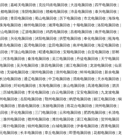
脑回收
|
嘉峪关电脑回收
|
克拉玛依电脑回收
|
大连电脑回收
|
四平电脑回收
|
盐都电脑回收
|
淮阴电脑回收
|
赣榆电脑回收
|
沛县电脑回收
|
泰兴电脑回收
|
脑回收
|
青田电脑回收
|
蜀山电脑回收
|
历下电脑回收
|
市北电脑回收
|
海珠电
珠海电脑回收
|
柳州电脑回收
|
湘潭电脑回收
|
十堰电脑回收
|
洛阳电脑回收
|
鞍山电脑回收
|
辽源电脑回收
|
鸡西电脑回收
|
昌都电脑回收
|
南开电脑回收
|
脑回收
|
兴化电脑回收
|
沭阳电脑回收
|
拱墅电脑回收
|
奉化电脑回收
|
瓯海电
黄岛电脑回收
|
荔湾电脑回收
|
盐田电脑回收
|
南岸电脑回收
|
海定电脑回收
|
脑回收
|
平顶山电脑回收
|
昭通电脑回收
|
安顺电脑回收
|
自贡电脑回收
|
邯郸
收
|
河东电脑回收
|
秦淮电脑回收
|
吴江电脑回收
|
丹徒电脑回收
|
天宁电脑回
电脑回收
|
吴兴电脑回收
|
新昌电脑回收
|
浦江电脑回收
|
龙游电脑回收
|
仙居
回收
|
无锡电脑回收
|
湖州电脑回收
|
漳州电脑回收
|
蚌埠电脑回收
|
新余电脑
长治电脑回收
|
通辽电脑回收
|
中卫电脑回收
|
渭南电脑回收
|
天水电脑回收
|
电脑回收
|
盱眙电脑回收
|
东海电脑回收
|
泉山电脑回收
|
高港电脑回收
|
泗洪
收
|
历城电脑回收
|
李沧电脑回收
|
白云电脑回收
|
宝安电脑回收
|
九龙坡电脑
州电脑回收
|
岳阳电脑回收
|
鄂州电脑回收
|
鹤壁电脑回收
|
丽江电脑回收
|
铜
庆电脑回收
|
那曲电脑回收
|
东丽电脑回收
|
雨花台电脑回收
|
润州电脑回收
|
脑回收
|
开化电脑回收
|
三门电脑回收
|
云和电脑回收
|
肥西电脑回收
|
长清电
收
|
滁州电脑回收
|
赣州电脑回收
|
潍坊电脑回收
|
湛江电脑回收
|
贺州电脑回
收
|
喀什电脑回收
|
锦州电脑回收
|
白城电脑回收
|
伊春电脑回收
|
西青电脑回
元电脑回收
|
长丰电脑回收
|
章丘电脑回收
|
即墨电脑回收
|
花都电脑回收
|
龙