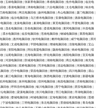
回收
|
玉林电脑回收
|
张家界电脑回收
|
孝感电脑回收
|
焦作电脑回收
|
临沧电
脑回收
|
香港电脑回收
|
津南电脑回收
|
六合电脑回收
|
太仓电脑回收
|
响水电
巴南电脑回收
|
闸北电脑回收
|
扬州电脑回收
|
舟山电脑回收
|
厦门电脑回收
|
电脑回收
|
临汾电脑回收
|
乌兰察布电脑回收
|
安康电脑回收
|
酒泉电脑回收
|
岭电脑回收
|
龙泉电脑回收
|
巢湖电脑回收
|
莱芜电脑回收
|
平度电脑回收
|
南
回收
|
茂名电脑回收
|
百色电脑回收
|
娄底电脑回收
|
黄冈电脑回收
|
许昌电脑
收
|
溧水电脑回收
|
临安电脑回收
|
苍南电脑回收
|
钢城电脑回收
|
莱西电脑回
电脑回收
|
惠州电脑回收
|
钦州电脑回收
|
郴州电脑回收
|
咸宁电脑回收
|
漯河
电脑回收
|
文成电脑回收
|
平阴电脑回收
|
增城电脑回收
|
涪陵电脑回收
|
宝山
脑回收
|
资阳电脑回收
|
阿拉善盟电脑回收
|
陇南电脑回收
|
铁岭电脑回收
|
绥
回收
|
汕尾电脑回收
|
北海电脑回收
|
怀化电脑回收
|
南阳电脑回收
|
宜宾电脑
回收
|
河源电脑回收
|
防城港电脑回收
|
湖南电脑回收
|
商丘电脑回收
|
南充电
达州电脑回收
|
双桥电脑回收
|
菏泽电脑回收
|
清远电脑回收
|
河南电脑回收
|
电脑回收
|
巴中电脑回收
|
荣昌电脑回收
|
潮州电脑回收
|
四川电脑回收
|
眉山
回收
|
綦江电脑回收
|
青海电脑回收
|
陕西电脑回收
|
甘肃电脑回收
|
新疆电脑
杭州电脑回收
|
泉州电脑回收
|
宿州电脑回收
|
南昌电脑回收
|
济南电脑回收
|
电脑回收
|
呼和浩特电脑回收
|
银川电脑回收
|
西宁电脑回收
|
西安电脑回收
|
金坛电脑回收
|
梁溪电脑回收
|
崇川电脑回收
|
邗江电脑回收
|
亭湖电脑回收
|
电脑回收
|
婺城电脑回收
|
柯城电脑回收
|
定海电脑回收
|
黄岩电脑回收
|
莲都
收
|
宁波电脑回收
|
三明电脑回收
|
淮北电脑回收
|
景德镇电脑回收
|
青岛电脑