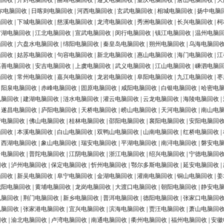
脑回收
|
开封电脑回收
|
曲靖电脑回收
|
遵义电脑回收
|
重庆电脑回收
|
唐山电脑回收
|
大
尔电脑回收
|
日喀则电脑回收
|
河西电脑回收
|
玄武电脑回收
|
相城电脑回收
|
扬中电脑
脑回收
|
下城电脑回收
|
慈溪电脑回收
|
龙湾电脑回收
|
秀洲电脑回收
|
长兴电脑回收
|
柯
罗湖电脑回收
|
江北电脑回收
|
宣武电脑回收
|
闵行电脑回收
|
镇江电脑回收
|
温州电脑
脑回收
|
六盘水电脑回收
|
绵阳电脑回收
|
秦皇岛电脑回收
|
朔州电脑回收
|
乌海电脑回
脑回收
|
姑苏电脑回收
|
句容电脑回收
|
新北电脑回收
|
惠山电脑回收
|
海门电脑回收
|
江
嘉善电脑回收
|
安吉电脑回收
|
上虞电脑回收
|
武义电脑回收
|
江山电脑回收
|
嵊泗电脑
脑回收
|
常州电脑回收
|
嘉兴电脑回收
|
龙岩电脑回收
|
阜阳电脑回收
|
九江电脑回收
|
枣
|
阳泉电脑回收
|
赤峰电脑回收
|
固原电脑回收
|
咸阳电脑回收
|
白银电脑回收
|
哈密电
电脑回收
|
建湖电脑回收
|
涟水电脑回收
|
灌云电脑回收
|
云龙电脑回收
|
海陵电脑回收
|
|
遂昌电脑回收
|
庐阳电脑回收
|
天桥电脑回收
|
崂山电脑回收
|
天河电脑回收
|
南山电
营电脑回收
|
佛山电脑回收
|
桂林电脑回收
|
邵阳电脑回收
|
襄阳电脑回收
|
安阳电脑回
脑回收
|
本溪电脑回收
|
白山电脑回收
|
双鸭山电脑回收
|
山南电脑回收
|
红桥电脑回收
|
|
西湖电脑回收
|
象山电脑回收
|
瑞安电脑回收
|
平湖电脑回收
|
南浔电脑回收
|
磐安电
台电脑回收
|
普陀电脑回收
|
江阴电脑回收
|
浙江电脑回收
|
绍兴电脑回收
|
宁德电脑回
回收
|
泸州电脑回收
|
保定电脑回收
|
忻州电脑回收
|
鄂尔多斯电脑回收
|
延安电脑回收
|
脑回收
|
新吴电脑回收
|
阜宁电脑回收
|
金湖电脑回收
|
灌南电脑回收
|
铜山电脑回收
|
姜
城阳电脑回收
|
黄埔电脑回收
|
龙岗电脑回收
|
大渡口电脑回收
|
朝阳电脑回收
|
静安电
电脑回收
|
荆门电脑回收
|
新乡电脑回收
|
普洱电脑回收
|
德阳电脑回收
|
张家口电脑回
电脑回收
|
张家港电脑回收
|
宜兴电脑回收
|
滨海电脑回收
|
贾汪电脑回收
|
萧山电脑回
回收
|
渝北电脑回收
|
卢湾电脑回收
|
南通电脑回收
|
衢州电脑回收
|
福州电脑回收
|
安徽