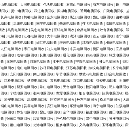
唐山电脑回收
|
大同电脑回收
|
包头电脑回收
|
石嘴山电脑回收
|
海东电脑回收
|
铜川电
脑回收
|
扬中电脑回收
|
武进电脑回收
|
滨湖电脑回收
|
通州电脑回收
|
广陵电脑回收
|
|
长兴电脑回收
|
柯桥电脑回收
|
金东电脑回收
|
衢江电脑回收
|
岱山电脑回收
|
路桥电
电脑回收
|
温州电脑回收
|
南平电脑回收
|
亳州电脑回收
|
萍乡电脑回收
|
淄博电脑回收
|
回收
|
乌海电脑回收
|
吴忠电脑回收
|
宝鸡电脑回收
|
金昌电脑回收
|
吐鲁番电脑回收
|
|
海门电脑回收
|
江都电脑回收
|
大丰电脑回收
|
洪泽电脑回收
|
连云电脑回收
|
睢宁电
电脑回收
|
嵊泗电脑回收
|
椒江电脑回收
|
缙云电脑回收
|
瑶海电脑回收
|
槐荫电脑回收
|
|
九江电脑回收
|
枣庄电脑回收
|
汕头电脑回收
|
来宾电脑回收
|
衡阳电脑回收
|
宜昌电
银电脑回收
|
哈密电脑回收
|
抚顺电脑回收
|
通化电脑回收
|
鹤岗电脑回收
|
林芝电脑回
回收
|
海陵电脑回收
|
泗阳电脑回收
|
江干电脑回收
|
宁海电脑回收
|
洞头电脑回收
|
海盐
河电脑回收
|
南山电脑回收
|
沙坪坝电脑回收
|
江苏电脑回收
|
崇文电脑回收
|
长宁电脑
脑回收
|
安阳电脑回收
|
保山电脑回收
|
毕节电脑回收
|
攀枝花电脑回收
|
邢台电脑回收
|
收
|
红桥电脑回收
|
栖霞电脑回收
|
常熟电脑回收
|
京口电脑回收
|
钟楼电脑回收
|
射阳
浔电脑回收
|
磐安电脑回收
|
常山电脑回收
|
天台电脑回收
|
松阳电脑回收
|
肥东电脑回
脑回收
|
宁德电脑回收
|
淮南电脑回收
|
鹰潭电脑回收
|
烟台电脑回收
|
韶关电脑回收
|
梧
收
|
延安电脑回收
|
武威电脑回收
|
阿克苏电脑回收
|
丹东电脑回收
|
松原电脑回收
|
大
|
铜山电脑回收
|
姜堰电脑回收
|
滨江电脑回收
|
乐清电脑回收
|
海宁电脑回收
|
兰溪电
阳电脑回收
|
静安电脑回收
|
昆山电脑回收
|
金华电脑回收
|
福建电脑回收
|
莆田电脑回
回收
|
张家口电脑回收
|
吕梁电脑回收
|
呼伦贝尔电脑回收
|
汉中电脑回收
|
张掖电脑回
脑回收
|
萧山电脑回收
|
龙港电脑回收
|
桐乡电脑回收
|
义乌电脑回收
|
玉环电脑回收
|
庆