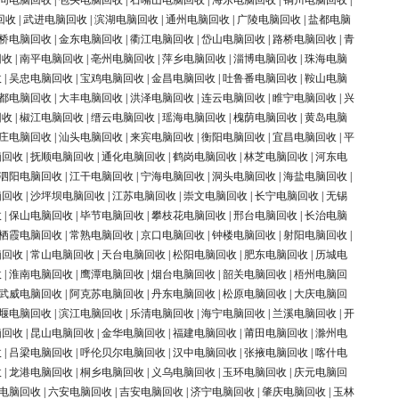
同电脑回收
|
包头电脑回收
|
石嘴山电脑回收
|
海东电脑回收
|
铜川电脑回收
|
回收
|
武进电脑回收
|
滨湖电脑回收
|
通州电脑回收
|
广陵电脑回收
|
盐都电脑
桥电脑回收
|
金东电脑回收
|
衢江电脑回收
|
岱山电脑回收
|
路桥电脑回收
|
青
回收
|
南平电脑回收
|
亳州电脑回收
|
萍乡电脑回收
|
淄博电脑回收
|
珠海电脑
收
|
吴忠电脑回收
|
宝鸡电脑回收
|
金昌电脑回收
|
吐鲁番电脑回收
|
鞍山电脑
都电脑回收
|
大丰电脑回收
|
洪泽电脑回收
|
连云电脑回收
|
睢宁电脑回收
|
兴
回收
|
椒江电脑回收
|
缙云电脑回收
|
瑶海电脑回收
|
槐荫电脑回收
|
黄岛电脑
庄电脑回收
|
汕头电脑回收
|
来宾电脑回收
|
衡阳电脑回收
|
宜昌电脑回收
|
平
脑回收
|
抚顺电脑回收
|
通化电脑回收
|
鹤岗电脑回收
|
林芝电脑回收
|
河东电
泗阳电脑回收
|
江干电脑回收
|
宁海电脑回收
|
洞头电脑回收
|
海盐电脑回收
|
脑回收
|
沙坪坝电脑回收
|
江苏电脑回收
|
崇文电脑回收
|
长宁电脑回收
|
无锡
收
|
保山电脑回收
|
毕节电脑回收
|
攀枝花电脑回收
|
邢台电脑回收
|
长治电脑
栖霞电脑回收
|
常熟电脑回收
|
京口电脑回收
|
钟楼电脑回收
|
射阳电脑回收
|
脑回收
|
常山电脑回收
|
天台电脑回收
|
松阳电脑回收
|
肥东电脑回收
|
历城电
收
|
淮南电脑回收
|
鹰潭电脑回收
|
烟台电脑回收
|
韶关电脑回收
|
梧州电脑回
武威电脑回收
|
阿克苏电脑回收
|
丹东电脑回收
|
松原电脑回收
|
大庆电脑回
堰电脑回收
|
滨江电脑回收
|
乐清电脑回收
|
海宁电脑回收
|
兰溪电脑回收
|
开
脑回收
|
昆山电脑回收
|
金华电脑回收
|
福建电脑回收
|
莆田电脑回收
|
滁州电
收
|
吕梁电脑回收
|
呼伦贝尔电脑回收
|
汉中电脑回收
|
张掖电脑回收
|
喀什电
收
|
龙港电脑回收
|
桐乡电脑回收
|
义乌电脑回收
|
玉环电脑回收
|
庆元电脑回
电脑回收
|
六安电脑回收
|
吉安电脑回收
|
济宁电脑回收
|
肇庆电脑回收
|
玉林