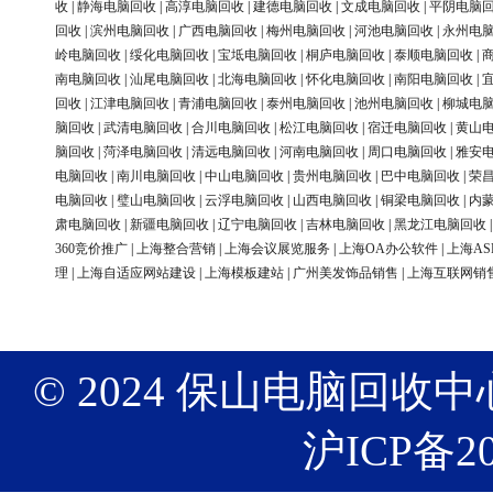
收
|
静海电脑回收
|
高淳电脑回收
|
建德电脑回收
|
文成电脑回收
|
平阴电脑
回收
|
滨州电脑回收
|
广西电脑回收
|
梅州电脑回收
|
河池电脑回收
|
永州电
岭电脑回收
|
绥化电脑回收
|
宝坻电脑回收
|
桐庐电脑回收
|
泰顺电脑回收
|
南电脑回收
|
汕尾电脑回收
|
北海电脑回收
|
怀化电脑回收
|
南阳电脑回收
|
回收
|
江津电脑回收
|
青浦电脑回收
|
泰州电脑回收
|
池州电脑回收
|
柳城电
脑回收
|
武清电脑回收
|
合川电脑回收
|
松江电脑回收
|
宿迁电脑回收
|
黄山
脑回收
|
菏泽电脑回收
|
清远电脑回收
|
河南电脑回收
|
周口电脑回收
|
雅安
电脑回收
|
南川电脑回收
|
中山电脑回收
|
贵州电脑回收
|
巴中电脑回收
|
荣
电脑回收
|
璧山电脑回收
|
云浮电脑回收
|
山西电脑回收
|
铜梁电脑回收
|
内
肃电脑回收
|
新疆电脑回收
|
辽宁电脑回收
|
吉林电脑回收
|
黑龙江电脑回收
360竞价推广
|
上海整合营销
|
上海会议展览服务
|
上海OA办公软件
|
上海AS
理
|
上海自适应网站建设
|
上海模板建站
|
广州美发饰品销售
|
上海互联网销
© 2024 保山电脑回收中心 版权
沪ICP备20