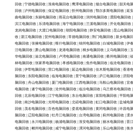
回收
|
宁德电脑回收
|
淮南电脑回收
|
鹰潭电脑回收
|
烟台电脑回收
|
韶关电
回收
|
泸州电脑回收
|
保定电脑回收
|
忻州电脑回收
|
鄂尔多斯电脑回收
|
延
曲电脑回收
|
东丽电脑回收
|
雨花台电脑回收
|
润州电脑回收
|
溧阳电脑回收
滨江电脑回收
|
乐清电脑回收
|
海宁电脑回收
|
兰溪电脑回收
|
开化电脑回收
龙岗电脑回收
|
大渡口电脑回收
|
朝阳电脑回收
|
静安电脑回收
|
昆山电脑回
收
|
湛江电脑回收
|
贺州电脑回收
|
常德电脑回收
|
荆门电脑回收
|
新乡电脑
电脑回收
|
张掖电脑回收
|
喀什电脑回收
|
锦州电脑回收
|
白城电脑回收
|
伊
汪电脑回收
|
萧山电脑回收
|
龙港电脑回收
|
桐乡电脑回收
|
义乌电脑回收
|
华电脑回收
|
渝北电脑回收
|
卢湾电脑回收
|
南通电脑回收
|
衢州电脑回收
|
林电脑回收
|
张家界电脑回收
|
孝感电脑回收
|
焦作电脑回收
|
临沧电脑回收
回收
|
伊犁电脑回收
|
营口电脑回收
|
延边电脑回收
|
佳木斯电脑回收
|
香港
脑回收
|
东阳电脑回收
|
临海电脑回收
|
景宁电脑回收
|
庐江电脑回收
|
济阳
脑回收
|
舟山电脑回收
|
厦门电脑回收
|
江西电脑回收
|
马鞍山电脑回收
|
宜
电脑回收
|
遂宁电脑回收
|
沧州电脑回收
|
临汾电脑回收
|
乌兰察布电脑回收
回收
|
北辰电脑回收
|
江宁电脑回收
|
东台电脑回收
|
富阳电脑回收
|
平阳电
回收
|
南沙电脑回收
|
光明电脑回收
|
北碚电脑回收
|
虹口电脑回收
|
盐城电
回收
|
茂名电脑回收
|
百色电脑回收
|
娄底电脑回收
|
黄冈电脑回收
|
许昌电
脑回收
|
辽阳电脑回收
|
牡丹江电脑回收
|
台湾电脑回收
|
蓟州电脑回收
|
溧
电脑回收
|
永川电脑回收
|
杨浦电脑回收
|
淮安电脑回收
|
丽水电脑回收
|
晋
电脑回收
|
郴州电脑回收
|
咸宁电脑回收
|
漯河电脑回收
|
乐山电脑回收
|
衡