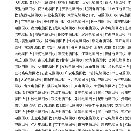
庆电脑回收
|
抚州电脑回收
|
威海电脑回收
|
茂名电脑回收
|
百色电脑回收
|
安盟电脑回收
|
商洛电脑回收
|
庆阳电脑回收
|
辽阳电脑回收
|
牡丹江电脑回
收
|
莱西电脑回收
|
从化电脑回收
|
大鹏电脑回收
|
永川电脑回收
|
杨浦电脑
收
|
广东电脑回收
|
惠州电脑回收
|
钦州电脑回收
|
郴州电脑回收
|
咸宁电脑
电脑回收
|
盘锦电脑回收
|
黑河电脑回收
|
静海电脑回收
|
高淳电脑回收
|
建
港电脑回收
|
南安电脑回收
|
铜陵电脑回收
|
滨州电脑回收
|
广西电脑回收
|
阿拉善盟电脑回收
|
陇南电脑回收
|
铁岭电脑回收
|
绥化电脑回收
|
宝坻电脑
回收
|
宣城电脑回收
|
德州电脑回收
|
海南电脑回收
|
汕尾电脑回收
|
北海电
岭电脑回收
|
宁河电脑回收
|
淳安电脑回收
|
江津电脑回收
|
青浦电脑回收
|
商丘电脑回收
|
南充电脑回收
|
甘南电脑回收
|
武清电脑回收
|
合川电脑回收
信阳电脑回收
|
达州电脑回收
|
双桥电脑回收
|
菏泽电脑回收
|
清远电脑回收
驻马店电脑回收
|
云南电脑回收
|
广安电脑回收
|
南川电脑回收
|
中山电脑回
收
|
大足电脑回收
|
揭阳电脑回收
|
河北电脑回收
|
璧山电脑回收
|
云浮电脑
回收
|
青海电脑回收
|
陕西电脑回收
|
甘肃电脑回收
|
新疆电脑回收
|
辽宁电
脑回收
|
南京电脑回收
|
东城电脑回收
|
黄埔电脑回收
|
杭州电脑回收
|
泉州
脑回收
|
长沙电脑回收
|
武汉电脑回收
|
郑州电脑回收
|
昆明电脑回收
|
贵阳
西宁电脑回收
|
西安电脑回收
|
兰州电脑回收
|
乌鲁木齐电脑回收
|
沈阳电脑
脑回收
|
丹阳电脑回收
|
金坛电脑回收
|
梁溪电脑回收
|
崇川电脑回收
|
邗江
电脑回收
|
上城电脑回收
|
余姚电脑回收
|
鹿城电脑回收
|
南湖电脑回收
|
德
电脑回收
|
包河电脑回收
|
市中电脑回收
|
市南电脑回收
|
越秀电脑回收
|
福