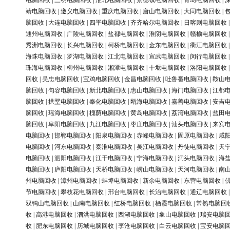
电脑回收
|
三明电脑回收
|
淮北电脑回收
|
景德镇电脑回收
|
青岛电脑回收
|
靖电脑回收
|
遵义电脑回收
|
重庆电脑回收
|
唐山电脑回收
|
大同电脑回收
|
脑回收
|
大连电脑回收
|
四平电脑回收
|
齐齐哈尔电脑回收
|
日喀则电脑回收
通州电脑回收
|
广陵电脑回收
|
盐都电脑回收
|
淮阴电脑回收
|
赣榆电脑回收
秀洲电脑回收
|
长兴电脑回收
|
柯桥电脑回收
|
金东电脑回收
|
衢江电脑回收
海珠电脑回收
|
罗湖电脑回收
|
江北电脑回收
|
宣武电脑回收
|
闵行电脑回收
珠海电脑回收
|
柳州电脑回收
|
湘潭电脑回收
|
十堰电脑回收
|
洛阳电脑回收
回收
|
吴忠电脑回收
|
宝鸡电脑回收
|
金昌电脑回收
|
吐鲁番电脑回收
|
鞍山
脑回收
|
句容电脑回收
|
新北电脑回收
|
惠山电脑回收
|
海门电脑回收
|
江都
脑回收
|
拱墅电脑回收
|
奉化电脑回收
|
瓯海电脑回收
|
嘉善电脑回收
|
安吉
脑回收
|
瑶海电脑回收
|
槐荫电脑回收
|
黄岛电脑回收
|
荔湾电脑回收
|
盐田
脑回收
|
阜阳电脑回收
|
九江电脑回收
|
枣庄电脑回收
|
汕头电脑回收
|
来宾
电脑回收
|
邯郸电脑回收
|
阳泉电脑回收
|
赤峰电脑回收
|
固原电脑回收
|
咸
电脑回收
|
河东电脑回收
|
秦淮电脑回收
|
吴江电脑回收
|
丹徒电脑回收
|
天
电脑回收
|
泗阳电脑回收
|
江干电脑回收
|
宁海电脑回收
|
洞头电脑回收
|
海
电脑回收
|
庐阳电脑回收
|
天桥电脑回收
|
崂山电脑回收
|
天河电脑回收
|
南
州电脑回收
|
漳州电脑回收
|
蚌埠电脑回收
|
新余电脑回收
|
东营电脑回收
|
节电脑回收
|
攀枝花电脑回收
|
邢台电脑回收
|
长治电脑回收
|
通辽电脑回收
双鸭山电脑回收
|
山南电脑回收
|
红桥电脑回收
|
栖霞电脑回收
|
常熟电脑回
收
|
高港电脑回收
|
泗洪电脑回收
|
西湖电脑回收
|
象山电脑回收
|
瑞安电脑
收
|
肥东电脑回收
|
历城电脑回收
|
李沧电脑回收
|
白云电脑回收
|
宝安电脑