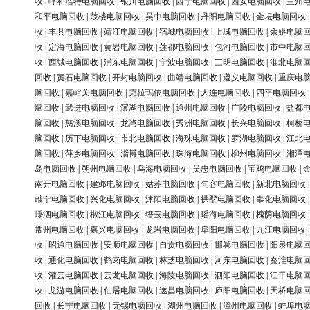
收
|
呼和浩特电脑回收
|
银川电脑回收
|
西宁电脑回收
|
西安电脑回收
|
兰州
和平电脑回收
|
鼓楼电脑回收
|
吴中电脑回收
|
丹阳电脑回收
|
金坛电脑回收
收
|
丰县电脑回收
|
靖江电脑回收
|
宿城电脑回收
|
上城电脑回收
|
余姚电脑
收
|
定海电脑回收
|
黄岩电脑回收
|
莲都电脑回收
|
包河电脑回收
|
市中电脑
收
|
西城电脑回收
|
浦东电脑回收
|
宁波电脑回收
|
三明电脑回收
|
淮北电脑
回收
|
黄石电脑回收
|
开封电脑回收
|
曲靖电脑回收
|
遵义电脑回收
|
重庆电
脑回收
|
嘉峪关电脑回收
|
克拉玛依电脑回收
|
大连电脑回收
|
四平电脑回收
脑回收
|
武进电脑回收
|
滨湖电脑回收
|
通州电脑回收
|
广陵电脑回收
|
盐都
脑回收
|
慈溪电脑回收
|
龙湾电脑回收
|
秀洲电脑回收
|
长兴电脑回收
|
柯桥
脑回收
|
历下电脑回收
|
市北电脑回收
|
海珠电脑回收
|
罗湖电脑回收
|
江北
脑回收
|
萍乡电脑回收
|
淄博电脑回收
|
珠海电脑回收
|
柳州电脑回收
|
湘潭
岛电脑回收
|
朔州电脑回收
|
乌海电脑回收
|
吴忠电脑回收
|
宝鸡电脑回收
|
南开电脑回收
|
建邺电脑回收
|
姑苏电脑回收
|
句容电脑回收
|
新北电脑回收
睢宁电脑回收
|
兴化电脑回收
|
沭阳电脑回收
|
拱墅电脑回收
|
奉化电脑回收
嵊泗电脑回收
|
椒江电脑回收
|
缙云电脑回收
|
瑶海电脑回收
|
槐荫电脑回收
常州电脑回收
|
嘉兴电脑回收
|
龙岩电脑回收
|
阜阳电脑回收
|
九江电脑回收
收
|
昭通电脑回收
|
安顺电脑回收
|
自贡电脑回收
|
邯郸电脑回收
|
阳泉电脑
收
|
通化电脑回收
|
鹤岗电脑回收
|
林芝电脑回收
|
河东电脑回收
|
秦淮电脑
收
|
灌云电脑回收
|
云龙电脑回收
|
海陵电脑回收
|
泗阳电脑回收
|
江干电脑
收
|
龙游电脑回收
|
仙居电脑回收
|
遂昌电脑回收
|
庐阳电脑回收
|
天桥电脑
回收
|
长宁电脑回收
|
无锡电脑回收
|
湖州电脑回收
|
漳州电脑回收
|
蚌埠电