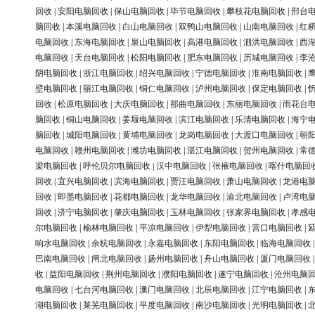
回收
|
安阳电脑回收
|
保山电脑回收
|
毕节电脑回收
|
攀枝花电脑回收
|
邢台
脑回收
|
本溪电脑回收
|
白山电脑回收
|
双鸭山电脑回收
|
山南电脑回收
|
红
电脑回收
|
东海电脑回收
|
泉山电脑回收
|
高港电脑回收
|
泗洪电脑回收
|
西
电脑回收
|
天台电脑回收
|
松阳电脑回收
|
肥东电脑回收
|
历城电脑回收
|
李
阴电脑回收
|
浙江电脑回收
|
绍兴电脑回收
|
宁德电脑回收
|
淮南电脑回收
|
壁电脑回收
|
丽江电脑回收
|
铜仁电脑回收
|
泸州电脑回收
|
保定电脑回收
|
回收
|
松原电脑回收
|
大庆电脑回收
|
那曲电脑回收
|
东丽电脑回收
|
雨花台
脑回收
|
铜山电脑回收
|
姜堰电脑回收
|
滨江电脑回收
|
乐清电脑回收
|
海宁
脑回收
|
城阳电脑回收
|
黄埔电脑回收
|
龙岗电脑回收
|
大渡口电脑回收
|
朝
电脑回收
|
赣州电脑回收
|
潍坊电脑回收
|
湛江电脑回收
|
贺州电脑回收
|
常
梁电脑回收
|
呼伦贝尔电脑回收
|
汉中电脑回收
|
张掖电脑回收
|
喀什电脑回
回收
|
宜兴电脑回收
|
滨海电脑回收
|
贾汪电脑回收
|
萧山电脑回收
|
龙港电
回收
|
即墨电脑回收
|
花都电脑回收
|
龙华电脑回收
|
渝北电脑回收
|
卢湾电
回收
|
济宁电脑回收
|
肇庆电脑回收
|
玉林电脑回收
|
张家界电脑回收
|
孝感
尔电脑回收
|
榆林电脑回收
|
平凉电脑回收
|
伊犁电脑回收
|
营口电脑回收
|
响水电脑回收
|
余杭电脑回收
|
永嘉电脑回收
|
东阳电脑回收
|
临海电脑回收
巴南电脑回收
|
闸北电脑回收
|
扬州电脑回收
|
舟山电脑回收
|
厦门电脑回收
收
|
益阳电脑回收
|
荆州电脑回收
|
濮阳电脑回收
|
遂宁电脑回收
|
沧州电脑
电脑回收
|
七台河电脑回收
|
澳门电脑回收
|
北辰电脑回收
|
江宁电脑回收
|
湖电脑回收
|
莱芜电脑回收
|
平度电脑回收
|
南沙电脑回收
|
光明电脑回收
|